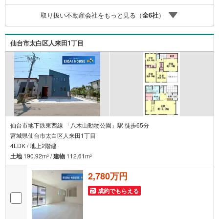
を踏み出せます。各店舗にはキッズスペースを完備。 ご家
取り扱い不動産会社をもっと見る（
全
6
社
）
族皆様でお気軽にご来店ください。営業時間:10:00～18:00
（定休日:火・水曜日 ※店舗により異なります）現地見学・
ご相談も随時受付中です。ぜひお気軽にお問い合わせくだ
仙台市太白区人来田1丁目
さい。
仙台市地下鉄東西線 「八木山動物公園」駅 徒歩65分
宮城県仙台市太白区人来田1丁目
4LDK / 地上2階建
土地
190.92m
/
建物
112.61m
2
2
2,780万円
成約でもらえる