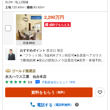
3LDK / 地上2階建
土地
120.45m
/
建物
83.42m
2
2
2,290万円
成約でもらえる
画像
36
枚
おすすめポイント
世古口 智正
■『フラット35』S金利Aプラン対応可■全居室ペアガラス
で断熱効果 ■安心の防犯カメラ設置住宅■見学・来場予約で
3000円分の選べるデジタルギフトプレゼント実施中■～永
大ハウス工業の強み～仙台市を中心に宮城県内の多数店舗
ゴールド推奨店
で展開中！こちらでは当社の強みを大きく2つに分けてご紹
永大ハウス工業 仙台本店
介！1.＜豊富な不動産知識＞戸建・マンション・土地...と
5.0
不動産会社レビュー 16件
種別を問わず不動産を取り扱っております。更に教育施設
や商業施設、子育て環境や行政などの地域情報を総合し、
資料をもらう
（無料）
お客様により良い物件選びをして頂けるよう、しっかりと
サポートさせて頂きます。2.＜経験豊富なスタッフ＞当社
では【購入】【売却】【引っ越し】【リフォーム】など住
電話する
（通話料無料）
宅に関する様々なご質問はもちろん、ご購入時に気になる