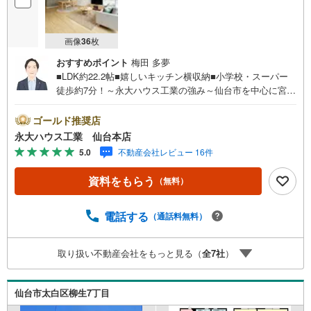
画像
36
枚
おすすめポイント
梅田 多夢
■LDK約22.2帖■嬉しいキッチン横収納■小学校・スーパー
徒歩約7分！～永大ハウス工業の強み～仙台市を中心に宮城
県内の多数店舗で展開中！こちらでは当社の強みを大きく2
つに分けてご紹介！1.＜豊富な不動産知識＞戸建・マンシ
ゴールド推奨店
ョン・土地...と種別を問わず不動産を取り扱っておりま
永大ハウス工業 仙台本店
す。更に教育施設や商業施設、子育て環境や行政などの地
5.0
不動産会社レビュー 16件
域情報を総合し、お客様により良い物件選びをして頂ける
よう、しっかりとサポートさせて頂きます。2.＜経験豊富
資料をもらう
（無料）
なスタッフ＞当社では【購入】【売却】【引っ越し】【リ
フォーム】など住宅に関する様々なご質問はもちろん、ご
購入時に気になる住宅ローン各種税金についても、誠心誠
電話する
（通話料無料）
意ご説明させて頂きます。各店舗ではキッズスペースも完
備！お子様連れのご家族様で是非お越しください。営業時
取り扱い不動産会社をもっと見る（
全
7
社
）
間:10:00～18:00（定休日火・水曜日※店舗により変動あ
り）現地のご案内も可能ですので、どうぞお気軽にお問い
合わせください！
仙台市太白区柳生7丁目