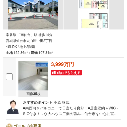
常磐線 「南仙台」駅 徒歩14分
宮城県仙台市太白区中田2丁目
4SLDK / 地上2階建
土地
152.86m
/
建物
107.34m
2
2
3,999万円
成約でもらえる
画像
35
枚
おすすめポイント
小原 柊哉
■南西向きバルコニーで日当たり良好！■居室収納＋WIC・
SIC付き！～永大ハウス工業の強み～仙台市を中心に宮城
県内の多数店舗で展開中！こちらでは当社の強みを大きく2
つに分けてご紹介！1.＜豊富な不動産知識＞戸建・マンシ
ゴールド推奨店