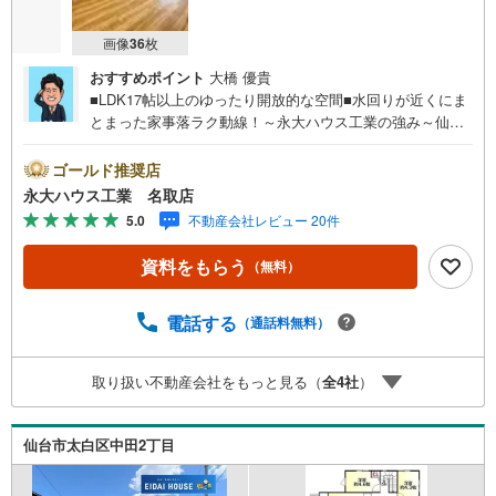
画像
36
枚
おすすめポイント
大橋 優貴
■LDK17帖以上のゆったり開放的な空間■水回りが近くにま
とまった家事落ラク動線！～永大ハウス工業の強み～仙台
市を中心に宮城県内の多数店舗で展開中！こちらでは当社
の強みを大きく2つに分けてご紹介！1.＜豊富な不動産知識
ゴールド推奨店
＞戸建・マンション・土地…と種別を問わず不動産を取り
永大ハウス工業 名取店
扱っております。さらに教育施設や商業施設、子育て環境
5.0
不動産会社レビュー 20件
や行政などの地域情報を総合し、お客様により良い物件選
びをしていただけるよう、しっかりとサポートさせていた
資料をもらう
（無料）
だきます。2.＜経験豊富なスタッフ＞当社では【購入】
【売却】【引っ越し】【リフォーム】など住宅に関する
様々なご相談はもちろん、ご購入時に気になる住宅ローン
電話する
（通話料無料）
や各種税金についても、誠心誠意ご説明させていただきま
す。各店舗ではキッズスペースも完備！お子様連れのご家
取り扱い不動産会社をもっと見る（
全
4
社
）
族皆様で、ぜひお越しください。営業時間:10:00～18:00
（定休日:火・水曜日 ※店舗により変動あり）現地のご案
内も可能ですので、どうぞお気軽にお問い合わせくださ
仙台市太白区中田2丁目
い！