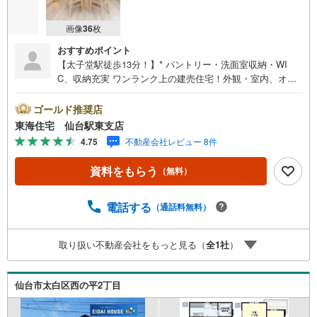
画像
36
枚
おすすめポイント
【太子堂駅徒歩13分！】* パントリー・洗面室収納・WI
C、収納充実 ワンランク上の建売住宅！外観・室内、オシ
ャレ仕様 便利な食洗機・浴室暖房乾燥機付き 広いお庭×2
台駐車可能 * 未掲載物件のご提案・ご案内も可能です * ア
ゴールド推奨店
ピールポイント *■大型家具のレイアウトがスムーズなスト
東海住宅 仙台駅東支店
レートタイプLDK ■ご家族の外出・帰宅時を把握可能な人
4.75
不動産会社レビュー 8件
気のリビング階段仕様！■面倒な衣替えは不要！ダブルウォ
ークインクローゼットをご用意！■キッチン周りはいつもス
資料をもらう
（無料）
ッキリなカップボード×パントリー付き ■電車移動も便利な
「太子堂駅」「長町駅」まで徒歩圏内！ 周辺環境 *・東長
町小学校:徒歩12分・郡山中学校:徒歩13分・ローソン郡山
電話する
（通話料無料）
七丁目店:徒歩8分・イオンタウン郡山:徒歩7分・ツルハド
ラッグ太子堂店:徒歩10分 お問い合わせについて *・当日の
取り扱い不動産会社をもっと見る（
全
1
社
）
ご予約も承っております！お気軽にお電話下さい！・来社
はもちろん、メールでのご相談、資料請求も大歓迎です ⇒
お電話に抵抗がある方も安心してお問い合わせください
仙台市太白区西の平2丁目