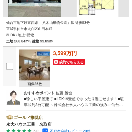
仙台市地下鉄東西線 「八木山動物公園」駅 徒歩53分
宮城県仙台市太白区山田本町
3LDK / 地上1階建
土地
268.84m
/
建物
93.89m
2
2
3,599万円
成約でもらえる
画像
36
枚
おすすめポイント
佐藤 雅也
■珍しい平屋建て ■LDK19畳超でゆったり過ごせます！■駐
車並列3台可能 ～株式会社永大ハウス工業の強み～仙台市
を中心に、宮城県内で店舗展開。 地域密着のネットワーク
と実績で、お客様の理想の住まい探しをサポートします。■
ゴールド推奨店
地域密着だからできる“本当に役立つ提案”戸建・マンショ
永大ハウス工業 名取店
ン・土地まで幅広く対応。 さらに、学校区・買い物環境・
5.0
不動産会社レビュー 20件