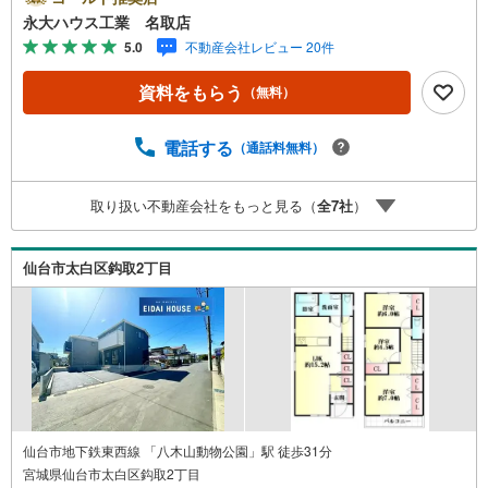
問わず不動産を取り扱っております。更に教育施設や商業
永大ハウス工業 名取店
施設、子育て環境や行政などの地域情報を総合し、お客様
5.0
不動産会社レビュー 20件
により良い物件選びをして頂けるよう、しっかりとサポー
トさせて頂きます。2.＜経験豊富なスタッフ＞当社では
資料をもらう
（無料）
【購入】【売却】【引っ越し】【リフォーム】など住宅に
関する様々なご質問はもちろん、ご購入時に気になる住宅
ローン各種税金についても、誠心誠意ご説明させて頂きま
電話する
（通話料無料）
す。各店舗ではキッズスペースも完備！お子様連れのご家
族様で是非お越しください。営業時間:10:00～18:00（定休
取り扱い不動産会社をもっと見る（
全
7
社
）
日火・水曜日※店舗により変動あり）現地のご案内も可能で
すので、どうぞお気軽にお問い合わせください！
仙台市太白区鈎取2丁目
仙台市地下鉄東西線 「八木山動物公園」駅 徒歩31分
宮城県仙台市太白区鈎取2丁目