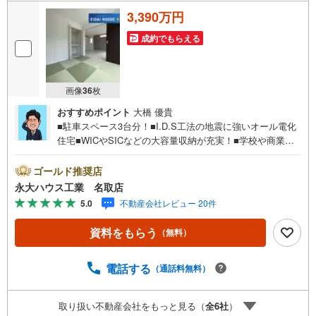
3,390万円
成約でもらえる
画像
36
枚
おすすめポイント
大橋 優貴
■駐車スペース3台分！■I.D.S工法の地震に強いオール電化
住宅■WICやSICなどの大容量収納が充実！■学校や商業施
設まで徒歩圏内～永大ハウス工業の強み～仙台市を中心に
宮城県内の多数店舗で展開中！こちらでは当社の強みを大
ゴールド推奨店
きく2つに分けてご紹介！1.＜豊富な不動産知識＞戸建・マ
永大ハウス工業 名取店
ンション・土地…と種別を問わず不動産を取り扱っており
5.0
不動産会社レビュー 20件
ます。さらに教育施設や商業施設、子育て環境や行政など
の地域情報を総合し、お客様により良い物件選びをしてい
資料をもらう
（無料）
ただけるよう、しっかりとサポートさせていただきます。
2.＜経験豊富なスタッフ＞当社では【購入】【売却】【引
っ越し】【リフォーム】など住宅に関する様々なご相談は
電話する
（通話料無料）
もちろん、ご購入時に気になる住宅ローンや各種税金につ
いても、誠心誠意ご説明させていただきます。各店舗では
取り扱い不動産会社をもっと見る（
全
6
社
）
キッズスペースも完備！お子様連れのご家族皆様で、ぜひ