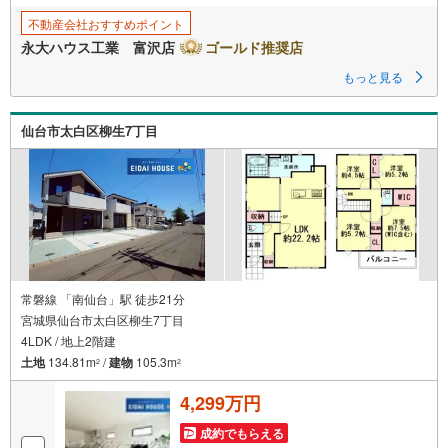
す
不動産会社おすすめポイント
る
永大ハウス工業 富沢店
ゴールド推奨店
もっと見る
仙台市太白区柳生7丁目
常磐線 「南仙台」駅 徒歩21分
宮城県仙台市太白区柳生7丁目
4LDK / 地上2階建
土地
134.81m
/
建物
105.3m
2
2
4,299万円
成約でもらえる