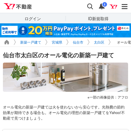
Yahoo!不動産
検索
通知
i
ログイン
ID新規取得
新築一戸建て
宮城県
仙台市
太白区
オール電
仙台市太白区のオール電化の新築一戸建て
一部の画像提供：アフロ
オール電化の新築一戸建ては火を使わないから安心です。光熱費の節約
効果が期待できる場合も。オール電化の理想の新築一戸建てをYahoo!不
動産で見つけましょう。