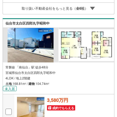
住宅ローン各種税金についても、誠心誠意ご説明させて頂
取り扱い不動産会社をもっと見る（
全
6
社
）
きます。各店舗ではキッズスペースも完備！お子様連れの
ご家族様で是非お越しください。営業時間:10:00～18:00
（定休日火・水曜日※店舗により変動あり）現地のご案内も
仙台市太白区四郎丸字昭和中
可能ですので、どうぞお気軽にお問い合わせください！
常磐線 「南仙台」駅 徒歩48分
宮城県仙台市太白区四郎丸字昭和中
4LDK / 地上2階建
土地
168.81m
/
建物
104.74m
2
2
未入居
3,580万円
成約でもらえる