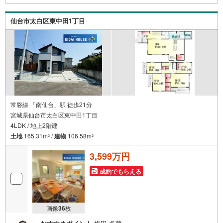
※店舗により変動あり）現地のご案内も可能ですので、どう
ぞお気軽にお問い合わせください！
仙台市太白区東中田1丁目
常磐線 「南仙台」駅 徒歩21分
宮城県仙台市太白区東中田1丁目
4LDK / 地上2階建
土地
165.31m
/
建物
106.58m
2
2
3,599万円
成約でもらえる
画像
36
枚