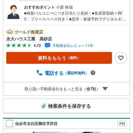
おすすめポイント
小原 柊哉
■南面バルコニーにつき日当たり良好！■各居室収納＋WI
C・フリースペース付き！■見学・来場予約でデジタルギフ
トプレゼント実施中■デジコ詳細はHP参照～永大ハウス工
業の強み～仙台市を中心に宮城県内の多数店舗で展開中！
ゴールド推奨店
こちらでは当社の強みを大きく2つに分けてご紹介！1.＜豊
永大ハウス工業 高砂店
富な不動産知識＞戸建・マンション・土地...と種別を問わ
4.72
不動産会社レビュー 11件
ず不動産を取り扱っております。更に教育施設や商業施
設、子育て環境や行政などの地域情報を総合し、お客様に
資料をもらう
（無料）
より良い物件選びをして頂けるよう、しっかりとサポート
させて頂きます。2.＜経験豊富なスタッフ＞当社では【購
入】【売却】【引っ越し】【リフォーム】など住宅に関す
電話する
（通話料無料）
る様々なご質問はもちろん、ご購入時に気になる住宅ロー
ン各種税金についても、誠心誠意ご説明させて頂きます。
取り扱い不動産会社をもっと見る（
全
7
社
）
各店舗ではキッズスペースも完備！お子様連れのご家族様
で是非お越しください。営業時間:10:00～18:00（定休日
こ
火・水曜日※店舗により変動あり）現地のご案内も可能です
検索条件を保存する
ので、どうぞお気軽にお問い合わせください！
の
検
索
仙台市太白区柳生字沢目
PR
条