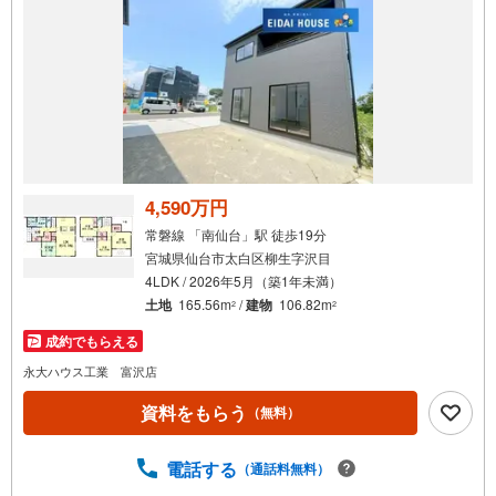
件
で
通
知
を
受
け
取
る
4,590万円
・
常磐線 「南仙台」駅 徒歩19分
条
宮城県仙台市太白区柳生字沢目
件
4LDK / 2026年5月（築1年未満）
を
土地
165.56m
/
建物
106.82m
2
2
マ
成約でもらえる
イ
ペ
永大ハウス工業 富沢店
ー
資料をもらう
（無料）
ジ
に
電話する
保
（通話料無料）
存