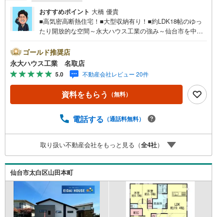
おすすめポイント
大橋 優貴
■高気密高断熱住宅！■大型収納有り！■約LDK18帖のゆっ
たり開放的な空間～永大ハウス工業の強み～仙台市を中心
に宮城県内の多数店舗で展開中！こちらでは当社の強みを
大きく2つに分けてご紹介！1.＜豊富な不動産知識＞戸建・
ゴールド推奨店
マンション・土地…と種別を問わず不動産を取り扱ってお
永大ハウス工業 名取店
ります。さらに教育施設や商業施設、子育て環境や行政な
5.0
不動産会社レビュー 20件
どの地域情報を総合し、お客様により良い物件選びをして
いただけるよう、しっかりとサポートさせていただきま
資料をもらう
（無料）
す。2.＜経験豊富なスタッフ＞当社では【購入】【売却】
【引っ越し】【リフォーム】など住宅に関する様々なご相
談はもちろん、ご購入時に気になる住宅ローンや各種税金
電話する
（通話料無料）
についても、誠心誠意ご説明させていただきます。各店舗
ではキッズスペースも完備！お子様連れのご家族皆様で、
取り扱い不動産会社をもっと見る（
全
4
社
）
ぜひお越しください。営業時間:10:00～18:00（定休日:火・
水曜日 ※店舗により変動あり）現地のご案内も可能ですの
で、どうぞお気軽にお問い合わせください！
仙台市太白区山田本町