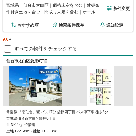
宮城県｜仙台市太白区｜価格未定を含む｜建築条
条件変更
件付き土地を含む｜間取り未定を含む｜オール電
化
おすすめ順
検索条件保存
通知設定
63
件
すべての物件をチェックする
仙台市太白区袋原6丁目
常磐線 「南仙台」駅 バス17分 袋原四丁目 バス停下車 徒歩8分
宮城県仙台市太白区袋原6丁目
4LDK / 地上2階建
土地
172.58m
/
建物
113.03m
2
2