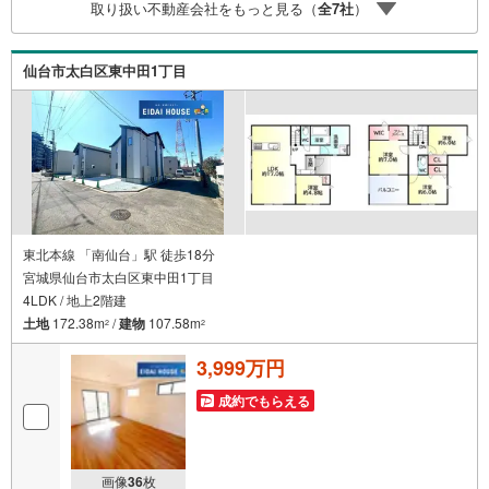
取り扱い不動産会社をもっと見る（
全
7
社
）
ペースも完備！お子様連れのご家族様で是非お越しくださ
い。営業時間:10:00～18:00（定休日火・水曜日※店舗によ
り変動あり）現地のご案内も可能ですので、どうぞお気軽
仙台市太白区東中田1丁目
にお問い合わせください！
東北本線 「南仙台」駅 徒歩18分
宮城県仙台市太白区東中田1丁目
4LDK / 地上2階建
土地
172.38m
/
建物
107.58m
2
2
3,999万円
成約でもらえる
画像
36
枚