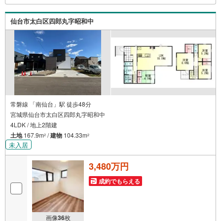
お越しください。営業時間:10:00～18:00（定休日:火・水曜
日 ※店舗により変動あり）現地のご案内も可能ですので、
仙台市太白区四郎丸字昭和中
どうぞお気軽にお問い合わせください！
常磐線 「南仙台」駅 徒歩48分
宮城県仙台市太白区四郎丸字昭和中
4LDK / 地上2階建
土地
167.9m
/
建物
104.33m
2
2
未入居
3,480万円
成約でもらえる
画像
36
枚