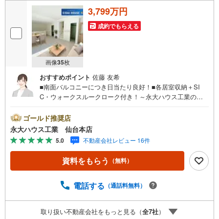
3,799万円
成約でもらえる
画像
35
枚
おすすめポイント
佐藤 友希
■南面バルコニーにつき日当たり良好！■各居室収納＋SI
C・ウォークスルークローク付き！～永大ハウス工業の強
み～仙台市を中心に宮城県内の多数店舗で展開中！こちら
では当社の強みを大きく2つに分けてご紹介！1.＜豊富な不
ゴールド推奨店
動産知識＞戸建・マンション・土地...と種別を問わず不動
永大ハウス工業 仙台本店
産を取り扱っております。更に教育施設や商業施設、子育
5.0
不動産会社レビュー 16件
て環境や行政などの地域情報を総合し、お客様により良い
物件選びをして頂けるよう、しっかりとサポートさせて頂
資料をもらう
（無料）
きます。2.＜経験豊富なスタッフ＞当社では【購入】【売
却】【引っ越し】【リフォーム】など住宅に関する様々な
ご質問はもちろん、ご購入時に気になる住宅ローン各種税
電話する
（通話料無料）
金についても、誠心誠意ご説明させて頂きます。各店舗で
はキッズスペースも完備！お子様連れのご家族様で是非お
取り扱い不動産会社をもっと見る（
全
7
社
）
越しください。営業時間:10:00～18:00（定休日火・水曜日