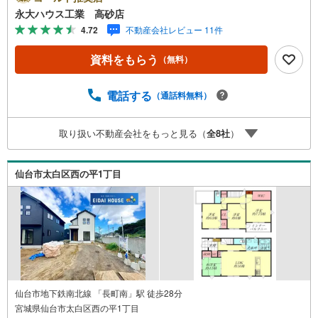
ョン・土地...と種別を問わず不動産を取り扱っておりま
永大ハウス工業 高砂店
す。更に教育施設や商業施設、子育て環境や行政などの地
4.72
不動産会社レビュー 11件
域情報を総合し、お客様により良い物件選びをして頂ける
よう、しっかりとサポートさせて頂きます。2.＜経験豊富
資料をもらう
（無料）
なスタッフ＞当社では【購入】【売却】【引っ越し】【リ
フォーム】など住宅に関する様々なご質問はもちろん、ご
購入時に気になる住宅ローン各種税金についても、誠心誠
電話する
（通話料無料）
意ご説明させて頂きます。各店舗ではキッズスペースも完
備！お子様連れのご家族様で是非お越しください。営業時
取り扱い不動産会社をもっと見る（
全
8
社
）
間:10:00～18:00（定休日火・水曜日※店舗により変動あ
り）現地のご案内も可能ですので、どうぞお気軽にお問い
合わせください！
仙台市太白区西の平1丁目
仙台市地下鉄南北線 「長町南」駅 徒歩28分
宮城県仙台市太白区西の平1丁目