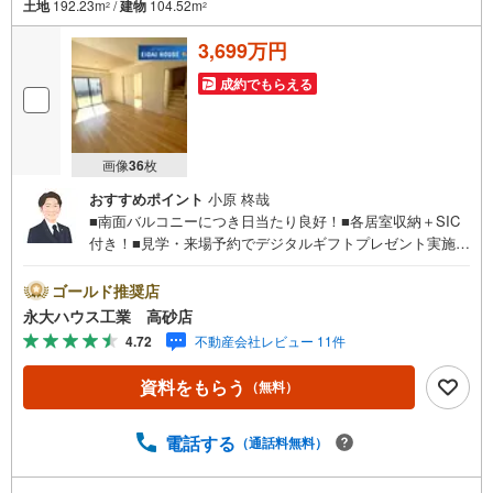
土地
192.23m
/
建物
104.52m
2
2
3,699万円
成約でもらえる
画像
36
枚
おすすめポイント
小原 柊哉
■南面バルコニーにつき日当たり良好！■各居室収納＋SIC
付き！■見学・来場予約でデジタルギフトプレゼント実施中
■デジコ詳細はHP参照～永大ハウス工業の強み～仙台市を
中心に宮城県内の多数店舗で展開中！こちらでは当社の強
ゴールド推奨店
みを大きく2つに分けてご紹介！1.＜豊富な不動産知識＞戸
永大ハウス工業 高砂店
建・マンション・土地...と種別を問わず不動産を取り扱っ
4.72
不動産会社レビュー 11件
ております。更に教育施設や商業施設、子育て環境や行政
などの地域情報を総合し、お客様により良い物件選びをし
資料をもらう
（無料）
て頂けるよう、しっかりとサポートさせて頂きます。2.＜
経験豊富なスタッフ＞当社では【購入】【売却】【引っ越
し】【リフォーム】など住宅に関する様々なご質問はもち
電話する
（通話料無料）
ろん、ご購入時に気になる住宅ローン各種税金について
も、誠心誠意ご説明させて頂きます。各店舗ではキッズス