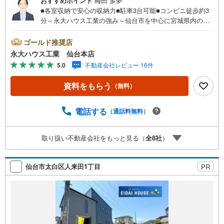
おすすめポイント
梅田 多夢
■各室収納で安心の収納力■駐車3台可能■コンビニ徒歩約3
分～永大ハウス工業の強み～仙台市を中心に宮城県内の多
数店舗で展開中！こちらでは当社の強みを大きく2つに分け
てご紹介！1.＜豊富な不動産知識＞戸建・マンション・土
ゴールド推奨店
地…と種別を問わず不動産を取り扱っております。さらに
永大ハウス工業 仙台本店
教育施設や商業施設、子育て環境や行政などの地域情報を
5.0
不動産会社レビュー 16件
総合し、お客様により良い物件選びをしていただけるよ
う、しっかりとサポートさせていただきます。2.＜経験豊
資料をもらう
（無料）
富なスタッフ＞当社では【購入】【売却】【引っ越し】
【リフォーム】など住宅に関する様々なご相談はもちろ
ん、ご購入時に気になる住宅ローンや各種税金について
電話する
（通話料無料）
も、誠心誠意ご説明させていただきます。各店舗ではキッ
ズスペースも完備！お子様連れのご家族皆様で、ぜひお越
取り扱い不動産会社をもっと見る（
全
8
社
）
しください。営業時間:10:00～18:00（定休日:火・水曜日
※店舗により変動あり）現地のご案内も可能ですので、どう
ぞお気軽にお問い合わせください！
仙台市太白区人来田1丁目
PR