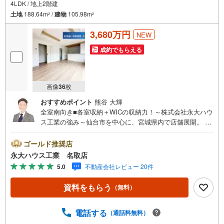
4LDK / 地上2階建
土地
188.64m
/
建物
105.98m
2
2
3,680万円
NEW
成約でもらえる
画像
36
枚
おすすめポイント
熊谷 大輝
全室南向き■各室収納＋WICの収納力！～株式会社永大ハウ
ス工業の強み～仙台市を中心に、宮城県内で店舗展開。 地
域密着のネットワークと実績で、お客様の理想の住まい探
しをサポートします。■ 地域密着だからできる“本当に役立
ゴールド推奨店
つ提案”戸建・マンション・土地まで幅広く対応。 さらに、
永大ハウス工業 名取店
学校区・買い物環境・交通利便性・子育て環境など、 実際
5.0
不動産会社レビュー 20件
の暮らしを見据えた情報をご提供します。「住んでから後
悔しないためのご提案」を大切にしています。■ 住まいの
資料をもらう
（無料）
ことを“まとめて相談できる安心感”【購入】【売却】【住み
替え】【リフォーム】までワンストップ対応。 住宅ローン
や税金などの専門的な内容も、分かりやすく丁寧にご説明
電話する
（通話料無料）
いたします。初めての不動産購入の方でも、安心して一歩