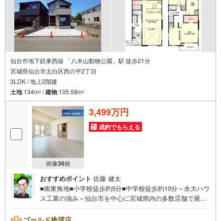
仙台市地下鉄東西線 「八木山動物公園」駅 徒歩21分
宮城県仙台市太白区西の平2丁目
3LDK / 地上2階建
土地
134m
/
建物
105.58m
2
2
3,499万円
成約でもらえる
画像
36
枚
おすすめポイント
佐藤 健太
■南東角地■小学校徒歩約5分■中学校徒歩約10分～永大ハウ
ス工業の強み～仙台市を中心に宮城県内の多数店舗で展開
中！こちらでは当社の強みを大きく2つに分けてご紹介！1.
＜豊富な不動産知識＞戸建・マンション・土地...と種別を
ゴールド推奨店