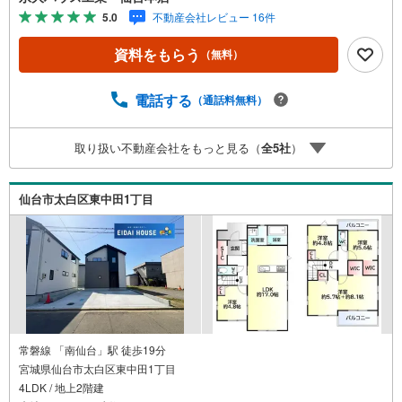
さらに教育施設や商業施設、子育て環境や行政などの地域
5.0
不動産会社レビュー 16件
情報を総合し、お客様により良い物件選びをしていただけ
るよう、しっかりとサポートさせていただきます。2.＜経
資料をもらう
（無料）
験豊富なスタッフ＞当社では【購入】【売却】【引っ越
し】【リフォーム】など住宅に関する様々なご相談はもち
ろん、ご購入時に気になる住宅ローンや各種税金について
電話する
（通話料無料）
も、誠心誠意ご説明させていただきます。各店舗ではキッ
ズスペースも完備！お子様連れのご家族皆様で、ぜひお越
取り扱い不動産会社をもっと見る（
全
5
社
）
しください。営業時間:10:00～18:00（定休日:火・水曜日
※店舗により変動あり）現地のご案内も可能ですので、どう
ぞお気軽にお問い合わせください！
仙台市太白区東中田1丁目
常磐線 「南仙台」駅 徒歩19分
宮城県仙台市太白区東中田1丁目
4LDK / 地上2階建