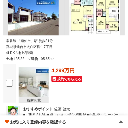
常磐線 「南仙台」駅 徒歩21分
宮城県仙台市太白区柳生7丁目
4LDK / 地上2階建
土地
135.83m
/
建物
105.65m
2
2
4,299万円
成約でもらえる
画像
36
枚
おすすめポイント
佐藤 健太
■LDK約21.8帖■嬉しいキッチン横収納■小学校・スーパー
徒歩約7分！～永大ハウス工業の強み～仙台市を中心に宮城
お気に入り登録内容を確認する
県内の多数店舗で展開中！こちらでは当社の強みを大きく2