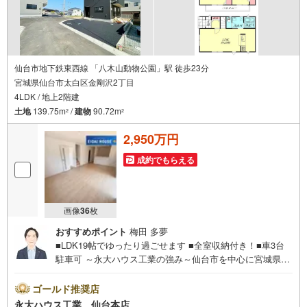
仙台市地下鉄東西線 「八木山動物公園」駅 徒歩23分
宮城県仙台市太白区金剛沢2丁目
4LDK / 地上2階建
土地
139.75m
/
建物
90.72m
2
2
2,950万円
成約でもらえる
画像
36
枚
おすすめポイント
梅田 多夢
■LDK19帖でゆったり過ごせます ■全室収納付き！■車3台
駐車可 ～永大ハウス工業の強み～仙台市を中心に宮城県内
の多数店舗で展開中！こちらでは当社の強みを大きく2つに
分けてご紹介！1.＜豊富な不動産知識＞戸建・マンショ
ゴールド推奨店
ン・土地…と種別を問わず不動産を取り扱っております。
永大ハウス工業 仙台本店