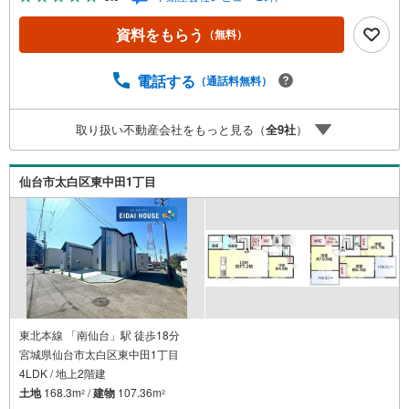
交通利便性・子育て環境など、 実際の暮らしを見据えた情
報をご提供します。「住んでから後悔しないためのご提
資料をもらう
（無料）
案」を大切にしています。■ 住まいのことを“まとめて相談
できる安心感”【購入】【売却】【住み替え】【リフォー
ム】までワンストップ対応。 住宅ローンや税金などの専門
電話する
（通話料無料）
的な内容も、分かりやすく丁寧にご説明いたします。初め
ての不動産購入の方でも、安心して一歩を踏み出せます。
取り扱い不動産会社をもっと見る（
全
9
社
）
各店舗にはキッズスペースを完備。 ご家族皆様でお気軽に
ご来店ください。営業時間:10:00～18:00定休日:水曜日現地
見学・ご相談も随時受付中です。ぜひお気軽にお問い合わ
仙台市太白区東中田1丁目
せください。
東北本線 「南仙台」駅 徒歩18分
宮城県仙台市太白区東中田1丁目
4LDK / 地上2階建
土地
168.3m
/
建物
107.36m
2
2