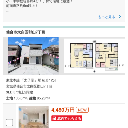
小・中学校徒歩約4分！子育て環境に最適！
前面道路約6m以上！
～永大ハウス工業の強み～
もっと見る
仙台市を中心に宮城県内の多数店舗で展開中！
こちらでは当社の強みを大きく2つに分けてご紹介！
仙台市太白区郡山7丁目
1.
＜豊富な不動産知識＞
戸建・マンション・土地…と種別を問わず不動産を取り扱っております。
さらに教育施設や商業施設、子育て環境や行政などの地域情報を総合し、
お客様により良い物件選びをしていただけるよう、しっかりとサポートさ
せていただきます。
2.
＜経験豊富なスタッフ＞
当社では【購入】【売却】【引っ越し】【リフォーム】など住宅に関する
様々なご相談はもちろん、
東北本線 「太子堂」駅 徒歩12分
ご購入時に気になる住宅ローンや各種税金についても、誠心誠意ご説明さ
宮城県仙台市太白区郡山7丁目
せていただきます。
3LDK / 地上2階建
各店舗ではキッズスペースも完備！お子様連れのご家族皆様で、ぜひお越
土地
135.6m
/
建物
85.28m
2
2
しください。
4,480万円
NEW
営業時間:10:00～18:00（定休日:火・水曜日 ※店舗により変動あり）
現地のご案内も可能ですので、どうぞお気軽にお問い合わせください！
成約でもらえる