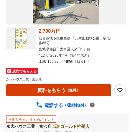
2,780万円
仙台市地下鉄東西線 「八木山動物公園」駅 徒
歩65分
宮城県仙台市太白区人来田1丁目
4LDK / 2026年7月（築1年未満）
土地
190.92m
/
建物
112.61m
2
2
成約でもらえる
永大ハウス工業 富沢店
資料をもらう
（無料）
電話する
（通話料無料）
不動産会社おすすめポイント
永大ハウス工業 富沢店
ゴールド推奨店