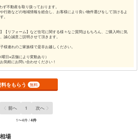
問わず不動産を取り扱っております。
や行政などの地域情報を総合し、お客様により良い物件選びをして頂けるよ
す。
】【リフォーム】など住宅に関する様々なご質問はもちろん、ご購入時に気
、誠心誠意ご説明させて頂きます。
子様連れのご家族様で是非お越しください。
火・水曜日※店舗により変動あり）
お気軽にお問い合わせください！
資料をもらう
無料
前へ
1
次へ
1
〜
4
件 /
4
件
相場