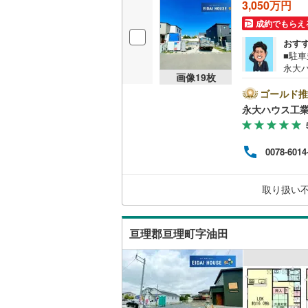
3,050万円
成約でもらえ
おす
■駐車
永大
画像
19
枚
では
ンシ
ゴールド推
や商
永大ハウス工
件選
なス
に関
0078-6014
つい
備！お
休日
取り扱い
気軽
亘理郡亘理町字油田