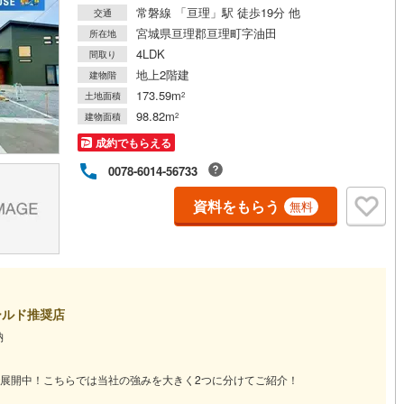
常磐線 「亘理」駅 徒歩19分 他
交通
宮城県亘理郡亘理町字油田
所在地
4LDK
間取り
地上2階建
建物階
173.59m
土地面積
2
98.82m
建物面積
2
成約でもらえる
0078-6014-56733
資料をもらう
無料
ールド推奨店
納
展開中！こちらでは当社の強みを大きく2つに分けてご紹介！