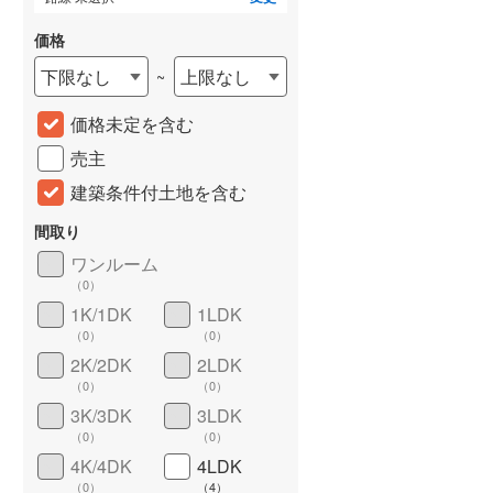
価格
下限なし
上限なし
~
価格未定を含む
売主
建築条件付土地を含む
間取り
詳しく見る
ワンルーム
（
0
）
1K/1DK
1LDK
（
0
）
（
0
）
2K/2DK
2LDK
（
0
）
（
0
）
3K/3DK
3LDK
（
0
）
（
0
）
4K/4DK
4LDK
（
0
）
（
4
）