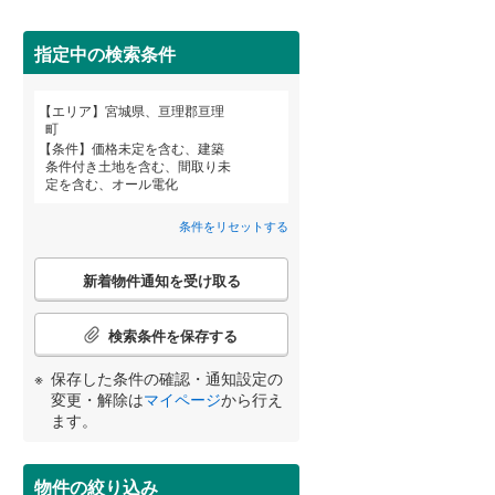
柴田郡柴田町
(
11
)
亘理郡亘理町
(
4
)
指定中の検索条件
宮城郡七ヶ浜町
(
4
)
エリア
宮城県、亘理郡亘理
宮崎
鹿児島
沖縄
町
黒川郡大郷町
(
0
)
条件
価格未定を含む、建築
条件付き土地を含む、間取り未
住宅性能評価付き
（
3
）
加美郡加美町
(
2
)
定を含む、オール電化
牡鹿郡女川町
(
0
)
条件をリセットする
する
る
条件をリセットする
条件をリセットする
条件をリセットする
条件をリセットする
条件をリセットする
条件をリセットする
こ
新着物件通知を受け取る
の
検
索
検索条件を保存する
条
件
小学校まで1km以内
（
0
）
保存した条件の確認・通知設定の
で
変更・解除は
マイページ
から行え
通
ます。
知
を
間取り変更可能
（
0
）
受
物件の絞り込み