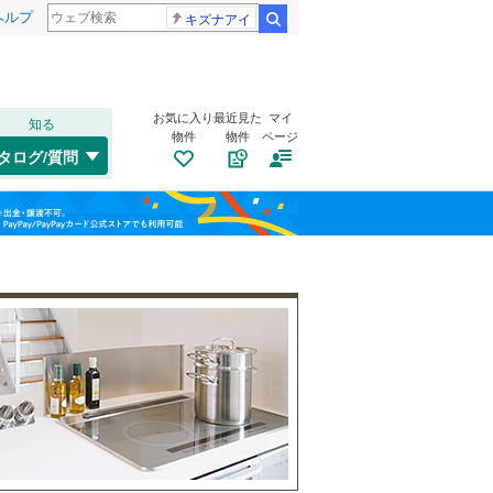
ヘルプ
キズナアイ
検索
お気に入り
最近見た
マイ
知る
物件
物件
ページ
仙山線
(
0
)
タログ/質問
気仙沼線
(
0
)
トイレ２か所
（
4
）
若林区
字茨田後
(
21
(
2
)
)
福島
東北新幹線
(
0
)
太陽光発電システム
（
0
）
栃木
群馬
山梨
気仙沼市
(
0
)
角田市
(
5
)
登米市
(
2
)
南道路
（
1
）
大崎市
(
15
)
和歌山
刈田郡七ヶ宿町
(
0
)