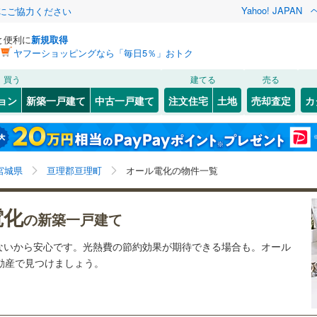
Yahoo! JAPAN
金にご協力ください
と便利に
新規取得
ヤフーショッピングなら「毎日5％」おトク
検索条件を保存しました
買う
建てる
売る
3
)
常磐線
(
4
)
ョン
新築一戸建て
中古一戸建て
注文住宅
土地
売却査定
カ
この検索条件の新着物件通知は、
マイページ
から設定できます。
石巻線
(
0
)
0
）
オール電化
（
4
）
9
)
)
宮城野区
字中町東
(
(
44
1
)
)
岩手
宮城
秋田
山形
0
)
陸羽東線
(
0
)
台以上
（
4
）
ビルトインガレージ
（
0
）
7
)
泉区
(
61
)
宮城県、亘理郡亘理町、価格未定を含む、建築条件付き
神奈川
埼玉
千葉
茨城
線
(
0
)
宮城県
亘理郡亘理町
オール電化の物件一覧
タ付インターホン
防犯カメラ
（
1
）
土地を含む、間取り未定を含む、オール電化
)
塩竈市
(
12
)
長野
富山
石川
福井
下鉄南北線
(
0
)
仙台市地下鉄東西線
(
0
)
電化
)
名取市
(
27
)
の新築一戸建て
建ち方、日当たり
閉じる
閉じる
お気に入りリストを見る
お気に入りリストを見る
閉じる
閉じる
(
49
)
岩沼市
(
21
)
岐阜
静岡
三重
行
(
3
)
仙台空港アクセス線
(
0
)
ないから安心です。光熱費の節約効果が期待できる場合も。オール
以上
（
3
）
角地
（
1
）
不動産で見つけましょう。
検索条件を保存する
)
東松島市
(
3
)
兵庫
京都
滋賀
奈良
4
）
マイページ
0
)
刈田郡蔵王町
(
0
)