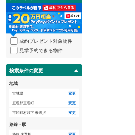
け
3階建て以上
（
0
）
取
る
・
条
件
を
成約プレゼント対象物件
マ
イ
見学予約できる物件
ペ
ー
ジ
に
検索条件の変更
保
存
地域
す
る
宮城県
変更
亘理郡亘理町
変更
市区町村以下 未選択
変更
路線・駅
路線 未選択
変更