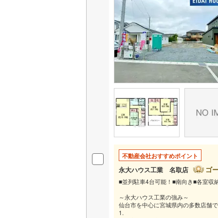
不動産会社おすすめポイント
ゴ
永大ハウス工業 名取店
■並列駐車4台可能！■南向き■各室収
～永大ハウス工業の強み～
仙台市を中心に宮城県内の多数店舗で
1.