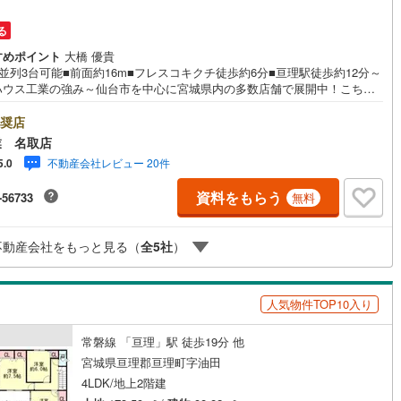
る
すめポイント
大橋 優貴
並列3台可能■前面約16m■フレスコキクチ徒歩約6分■亘理駅徒歩約12分～
ハウス工業の強み～仙台市を中心に宮城県内の多数店舗で展開中！こちら
当社の強みを大きく2つに分けてご紹介！1.＜豊富な不動産知識＞戸建・マ
ョン・土地...と種別を問わず不動産を取り扱っております。更に教育施設
奨店
業施設、子育て環境や行政などの地域情報を総合し、お客様により良い物
業 名取店
びをして頂けるよう、しっかりとサポートさせて頂きます。2.＜経験豊富
不動産会社レビュー 20件
5.0
タッフ＞当社では【購入】【売却】【引っ越し】【リフォーム】など住宅
する様々なご質問はもちろん、ご購入時に気になる住宅ローン各種税金に
資料をもらう
-56733
無料
ても、誠心誠意ご説明させて頂きます。各店舗ではキッズスペースも完
子様連れのご家族様で是非お越しください。営業時間:10:00～18:00（定
火・水曜日※店舗により変動あり）現地のご案内も可能ですので、どうぞお
不動産会社をもっと見る（
全
5
社
）
にお問い合わせください！
人気物件TOP10入り
常磐線 「亘理」駅 徒歩19分 他
宮城県亘理郡亘理町字油田
4LDK/地上2階建