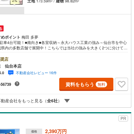
土地
173.59m
/
建物
98.82m
2
2
る
すめポイント
梅田 多夢
列駐車4台可能！■南向き■各室収納～永大ハウス工業の強み～仙台市を中心
城県内の多数店舗で展開中！こちらでは当社の強みを大きく2つに分けてご
1.＜豊富な不動産知識＞戸建・マンション・土地...と種別を問わず不動
取り扱っております。更に教育施設や商業施設、子育て環境や行政などの
奨店
情報を総合し、お客様により良い物件選びをして頂けるよう、しっかりと
業 仙台本店
ートさせて頂きます。2.＜経験豊富なスタッフ＞当社では【購入】【売
不動産会社レビュー 16件
5.0
【引っ越し】【リフォーム】など住宅に関する様々なご質問はもちろん、
入時に気になる住宅ローン各種税金についても、誠心誠意ご説明させて頂
資料をもらう
-56739
無料
す。各店舗ではキッズスペースも完備！お子様連れのご家族様で是非お越
さい。営業時間:10:00～18:00（定休日火・水曜日※店舗により変動あ
現地のご案内も可能ですので、どうぞお気軽にお問い合わせください！
不動産会社をもっと見る（
全
6
社
）
PR
2,390万円
価格