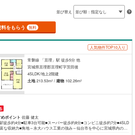
島根
岡山
広島
山口
河原町
(
5
)
柴田郡村田町
(
0
)
並び替え
ダイニング15畳以上
崎町
(
0
)
伊具郡丸森町
(
0
)
香川
愛媛
高知
保存した条件を見る
元町
(
0
)
宮城郡松島町
(
0
)
資料をもらう
無料
佐賀
長崎
熊本
大分
施工・品質・工法関連
府町
(
22
)
黒川郡大和町
(
14
)
人気物件TOP10入り
震、制震構造
設計住宅性能評価付き
衡村
(
1
)
加美郡色麻町
(
0
)
（
3
）
谷町
(
4
)
遠田郡美里町
(
0
)
常磐線 「亘理」駅 徒歩5分 他
この条件で検索する
この条件で検索する
この条件で検索する
この条件で検索する
この条件で検索する
この条件で検索する
市区町村以下を選択
市区町村を選択す
駅を選択する
宮城県亘理郡亘理町字茨田後
住宅
（
0
）
大規模（総区画数50戸以上）
三陸町
(
0
)
4SLDK/地上2階建
（
0
）
土地
213.53m
/
建物
102.26m
2
2
駅が始発駅
（
0
）
海まで2km以内
（
0
）
る
全体
すめポイント
佐藤 健太
駅徒歩約4分■駐車3台可能■スーパー徒歩約8分■コンビニ徒歩約7分■4SLD
豊富な収納力■角地～永大ハウス工業の強み～仙台市を中心に宮城県内の多
（
0
）
バリアフリー住宅
（
4
）
舗で展開中！こちらでは当社の強みを大きく2つに分けてご紹介！1.＜豊富