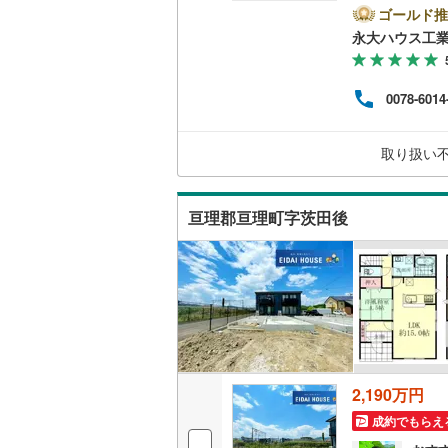
な不
ゴールド推
二世帯向
おり
永大ハウス工
し、
サービス
頂き
【リ
0078-6014
る住
キッチン
はキ
時間:
独立型キ
取り扱い
可能
浴室
亘理郡亘理町字茨田後
浴室乾燥
バルコニー、
ウッドデ
収納
2,190万円
ウォーク
成約でもらえ
（
1
）