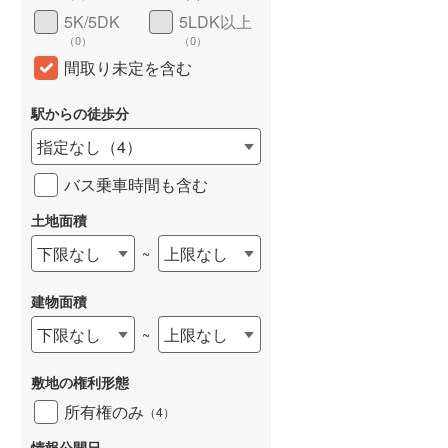
5K/5DK
5LDK以上
（
0
）
（
0
）
間取り未定を含む
駅からの徒歩分
指定なし
（
4
）
バス乗車時間も含む
土地面積
下限なし
上限なし
~
建物面積
下限なし
上限なし
~
敷地の権利形態
所有権のみ
（
4
）
情報公開日