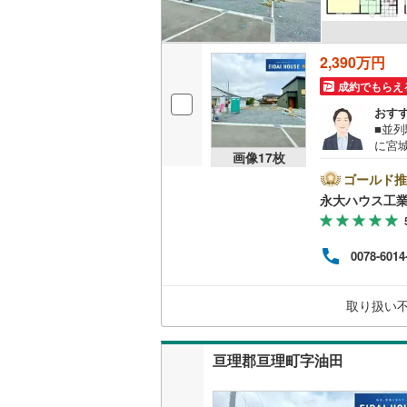
2,390万円
成約でもらえ
おす
■並
に宮
画像
17
枚
紹介！
産を
ゴールド推
地域
永大ハウス工
サポ
却】
ご購
0078-6014
きま
しくだ
り）
取り扱い
亘理郡亘理町字油田