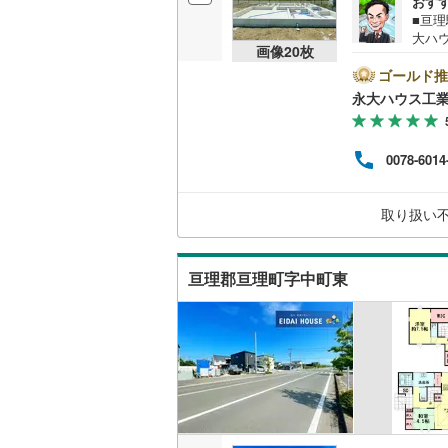
おす
■亘理
大ハ
販売、価格、
画像
20
枚
は当
ショ
ゴールド推
即入居可
商業
永大ハウス工
選び
スタ
オンライン対
関す
0078-6014
いて
オンライ
お子様
火・
取り扱い
にお
オンライ
亘理郡亘理町字中町東