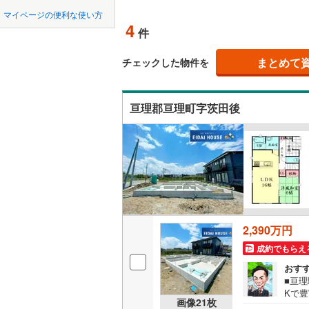
中国
LD
鳥取
柴田郡大
マイページの便利な使い方
4
リビング
件
柴田郡川
四国
徳島
（
4
）
亘理郡山
まとめて
チェックした物件を
九州・沖縄
福岡
構造・規模・
宮城郡利
亘理郡亘理町字茨田後
耐震、免
黒川郡大
（
3
）
遠田郡涌
0
0
0
0
0
0
該当物件
該当物件
該当物件
該当物件
該当物件
該当物件
件
件
件
件
件
件
長期優良
本吉郡南
立地
2,390万円
最寄りの
成約でもらえ
間取り、居室
おす
■亘理
Kで
吹き抜け
画像
21
枚
数店