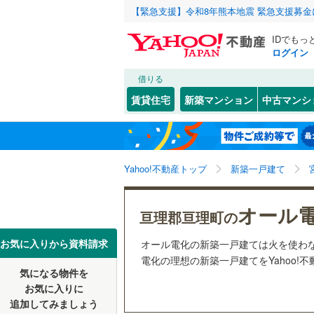
【緊急支援】令和8年熊本地震 緊急支援募
IDでもっ
ログイン
借りる
北海道
JR
北海道
東北本線
(
こだわり条件
設備
賃貸住宅
新築マンション
中古マンシ
仙石線
(
0
)
床暖房
（
仙台市
青葉区
字油田
(
(
5
1
東北
青森
大船渡線
(
駐車場2
太白区
(
6
関東
東京
秋田新幹
Yahoo!不動産トップ
新築一戸建て
ＴＶモニ
宮城県のそのほ
石巻市
(
9
（
4
）
信越・北陸
かの地域
新潟
地下鉄
仙台市地
オール
白石市
(
1
亘理郡亘理町の
配置、向き、
多賀城市
東海
愛知
私鉄・その他
阿武隈急
お気に入りから資料請求
オール電化の新築一戸建ては火を使わ
前道6m
電化の理想の新築一戸建てをYahoo!
栗原市
(
1
気になる物件を
近畿
大阪
平坦地
（
お気に入りに
富谷市
(
2
追加してみましょう