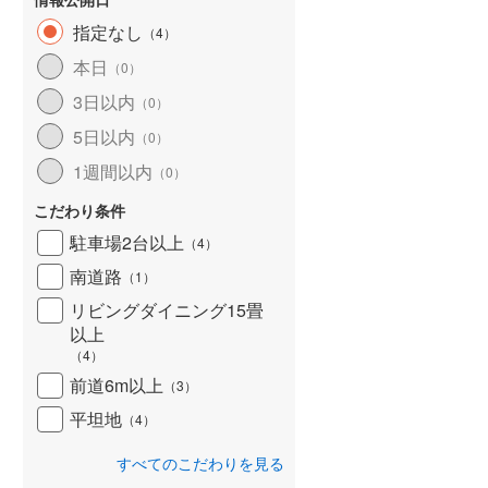
指定なし
（
4
）
本日
（
0
）
3日以内
（
0
）
5日以内
（
0
）
1週間以内
（
0
）
こだわり条件
駐車場2台以上
（
4
）
南道路
（
1
）
リビングダイニング15畳
以上
（
4
）
前道6m以上
（
3
）
平坦地
（
4
）
すべてのこだわりを見る