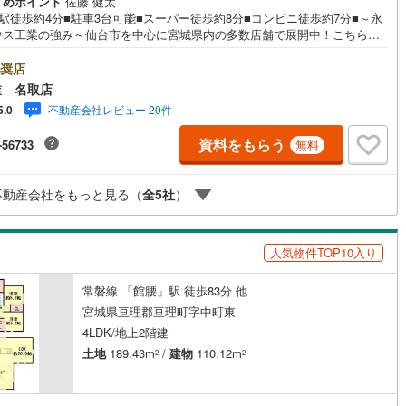
すめポイント
佐藤 健太
駅徒歩約4分■駐車3台可能■スーパー徒歩約8分■コンビニ徒歩約7分■～永
ウス工業の強み～仙台市を中心に宮城県内の多数店舗で展開中！こちらで
契約、入居関連など
社の強みを大きく2つに分けてご紹介！1.＜豊富な不動産知識＞戸建・マン
ン・土地...と種別を問わず不動産を取り扱っております。更に教育施設や
奨店
能
（
0
）
施設、子育て環境や行政などの地域情報を総合し、お客様により良い物件
業 名取店
をして頂けるよう、しっかりとサポートさせて頂きます。2.＜経験豊富な
不動産会社レビュー 20件
5.0
ッフ＞当社では【購入】【売却】【引っ越し】【リフォーム】など住宅に
応
る様々なご質問はもちろん、ご購入時に気になる住宅ローン各種税金につ
資料をもらう
-56733
無料
も、誠心誠意ご説明させて頂きます。各店舗ではキッズスペースも完備！
ン内見(相談)可
（
1
）
IT重説可
（
0
）
連れのご家族様で是非お越しください。営業時間:10:00～18:00（定休日
水曜日※店舗により変動あり）現地のご案内も可能ですので、どうぞお気軽
不動産会社をもっと見る（
全
5
社
）
問い合わせください！
ン対応とは？
人気物件TOP10入り
常磐線 「館腰」駅 徒歩83分 他
宮城県亘理郡亘理町字中町東
4LDK/地上2階建
土地
189.43m
/
建物
110.12m
2
2