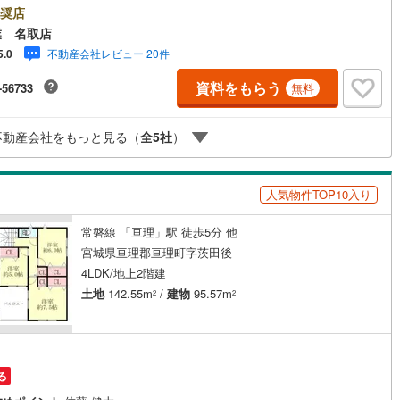
動産知識＞戸建・マンション・土地...と種別を問わず不動産を取り扱って
奨店
け
（
0
）
平屋・1階建て
（
0
）
ます。更に教育施設や商業施設、子育て環境や行政などの地域情報を総合
業 名取店
お客様により良い物件選びをして頂けるよう、しっかりとサポートさせて
ルーム（納戸）
（
1
）
不動産会社レビュー 20件
5.0
ます。2.＜経験豊富なスタッフ＞当社では【購入】【売却】【引っ越し】
フォーム】など住宅に関する様々なご質問はもちろん、ご購入時に気にな
資料をもらう
-56733
無料
宅ローン各種税金についても、誠心誠意ご説明させて頂きます。各店舗で
ッズスペースも完備！お子様連れのご家族様で是非お越しください。営業
10:00～18:00（定休日火・水曜日※店舗により変動あり）現地のご案内も
ッチン
（
0
）
対面キッチン
（
4
）
不動産会社をもっと見る（
全
5
社
）
ですので、どうぞお気軽にお問い合わせください！
人気物件TOP10入り
機あり
（
4
）
常磐線 「亘理」駅 徒歩5分 他
宮城県亘理郡亘理町字茨田後
庭
4LDK/地上2階建
ッキあり
（
0
）
土地
142.55m
/
建物
95.57m
2
2
インクローゼット
床下収納
（
3
）
る