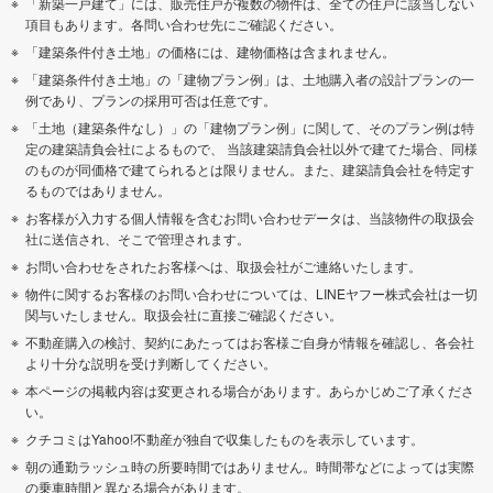
「新築一戸建て」には、販売住戸が複数の物件は、全ての住戸に該当しない
項目もあります。各問い合わせ先にご確認ください。
「建築条件付き土地」の価格には、建物価格は含まれません。
「建築条件付き土地」の「建物プラン例」は、土地購入者の設計プランの一
例であり、プランの採用可否は任意です。
「土地（建築条件なし）」の「建物プラン例」に関して、そのプラン例は特
定の建築請負会社によるもので、 当該建築請負会社以外で建てた場合、同様
のものが同価格で建てられるとは限りません。また、建築請負会社を特定す
るものではありません。
お客様が入力する個人情報を含むお問い合わせデータは、当該物件の取扱会
社に送信され、そこで管理されます。
お問い合わせをされたお客様へは、取扱会社がご連絡いたします。
物件に関するお客様のお問い合わせについては、LINEヤフー株式会社は一切
関与いたしません。取扱会社に直接ご確認ください。
不動産購入の検討、契約にあたってはお客様ご自身が情報を確認し、各会社
より十分な説明を受け判断してください。
本ページの掲載内容は変更される場合があります。あらかじめご了承くださ
い。
クチコミはYahoo!不動産が独自で収集したものを表示しています。
朝の通勤ラッシュ時の所要時間ではありません。時間帯などによっては実際
の乗車時間と異なる場合があります。