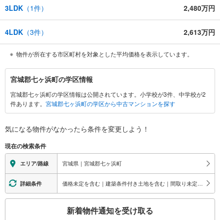
3LDK
（
1
件）
2,480万円
4LDK
（
3
件）
2,613万円
物件が所在する市区町村を対象とした平均価格を表示しています。
宮
宮城郡七ヶ浜町の学区情報
城
宮城郡七ヶ浜町の学区情報は公開されています。小学校が3件、中学校が2
郡
件あります。
宮城郡七ヶ浜町の学区から中古マンションを探す
七
ヶ
浜
気になる物件がなかったら
条件を変更しよう！
町
現在の検索条件
に
関
宮城県｜宮城郡七ヶ浜町
エリア/路線
す
る
価格未定を含む｜建築条件付き土地を含む｜間取り未定を含む｜オール電化
詳細条件
情
こ
報
新着物件通知を受け取る
の