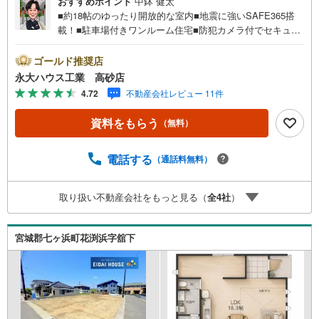
おすすめポイント
中鉢 健太
■約18帖のゆったり開放的な室内■地震に強いSAFE365搭
載！■駐車場付きワンルーム住宅■防犯カメラ付でセキュリ
ティも安心！～永大ハウス工業の強み～仙台市を中心に宮
城県内の多数店舗で展開中！こちらでは当社の強みを大き
ゴールド推奨店
く2つに分けてご紹介！1.＜豊富な不動産知識＞戸建・マン
永大ハウス工業 高砂店
ション・土地...と種別を問わず不動産を取り扱っておりま
4.72
不動産会社レビュー 11件
す。更に教育施設や商業施設、子育て環境や行政などの地
域情報を総合し、お客様により良い物件選びをして頂ける
資料をもらう
（無料）
よう、しっかりとサポートさせて頂きます。2.＜経験豊富
なスタッフ＞当社では【購入】【売却】【引っ越し】【リ
フォーム】など住宅に関する様々なご質問はもちろん、ご
電話する
（通話料無料）
購入時に気になる住宅ローン各種税金についても、誠心誠
意ご説明させて頂きます。各店舗ではキッズスペースも完
取り扱い不動産会社をもっと見る（
全
4
社
）
備！お子様連れのご家族様で是非お越しください。営業時
間:10:00～18:00（定休日火・水曜日※店舗により変動あ
り）現地のご案内も可能ですので、どうぞお気軽にお問い
宮城郡七ヶ浜町花渕浜字舘下
合わせください！