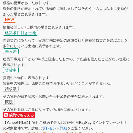
価格の更新があった物件です。
複数の価格が表示されている物件に関しましてはそのうちの１つ以上に更新が
あった場合に表示されます。
NEW
情報公開日が7日以内の場合に表示されます。
建築条件付き土地
売買契約にあたって一定期間内に特定の建設会社と建築請負契約を結ぶことを
条件にしている土地に表示されます。
未入居
建築工事完了日から1年以上経過したものの、まだ誰も住んだことがない住宅に
表示されます。
賃貸中
賃貸中の物件に表示されます。
賃貸中の物件は、原則ご自身でお住まいいただくことができません。
請求済
その物件が資料請求・お問い合わせ済みの場合に表示されます。
既読
その物件を既にご覧になっている場合に表示されます。
成約でもらえる
【Yahoo!不動産】物件ご成約で最大20万円相当PayPayポイントプレゼント！
の対象物件です。詳細は
プレゼント詳細
をご覧ください。