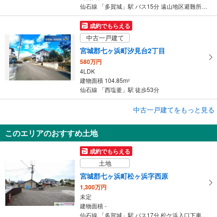
仙石線 「多賀城」駅 バス15分 遠山地区避難所前 バス停下車 徒歩8分
成約でもらえる
中古一戸建て
宮城郡七ヶ浜町汐見台2丁目
580万円
4LDK
建物面積 104.85m
2
仙石線 「西塩釜」駅 徒歩53分
成約でもらえる
中古一戸建てをもっと見る
中古一戸建て
このエリアのおすすめ土地
宮城郡七ヶ浜町遠山1丁目
1,340万円
成約でもらえる
3DK
土地
建物面積 65.82m
2
仙石線 「本塩釜」駅 バス13分 南遠山下車 バス停下車 徒歩6分
宮城郡七ヶ浜町松ヶ浜字西原
1,300万円
未定
建物面積 -
仙石線 「多賀城」駅 バス17分 松ケ浜入口下車 バス停下車 徒歩7分