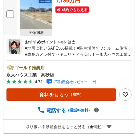
1,780万円
成約でもらえる
画像
16
枚
おすすめポイント
中鉢 健太
■地震に強いSAFE365搭載！■駐車場付きワンルーム住宅！
■防犯カメラ付でセキュリティも安心！～永大ハウス工業の
強み～仙台市を中心に宮城県内の多数店舗で展開中！こち
らでは当社の強みを大きく2つに分けてご紹介！1.＜豊富な
ゴールド推奨店
不動産知識＞戸建・マンション・土地...と種別を問わず不
永大ハウス工業 高砂店
動産を取り扱っております。更に教育施設や商業施設、子
4.72
不動産会社レビュー 11件
育て環境や行政などの地域情報を総合し、お客様により良
い物件選びをして頂けるよう、しっかりとサポートさせて
資料をもらう
（無料）
頂きます。2.＜経験豊富なスタッフ＞当社では【購入】
【売却】【引っ越し】【リフォーム】など住宅に関する
様々なご質問はもちろん、ご購入時に気になる住宅ローン
電話する
（通話料無料）
各種税金についても、誠心誠意ご説明させて頂きます。各
店舗ではキッズスペースも完備！お子様連れのご家族様で
取り扱い不動産会社をもっと見る（
全
4
社
）
是非お越しください。営業時間:10:00～18:00（定休日火・
水曜日※店舗により変動あり）現地のご案内も可能ですの