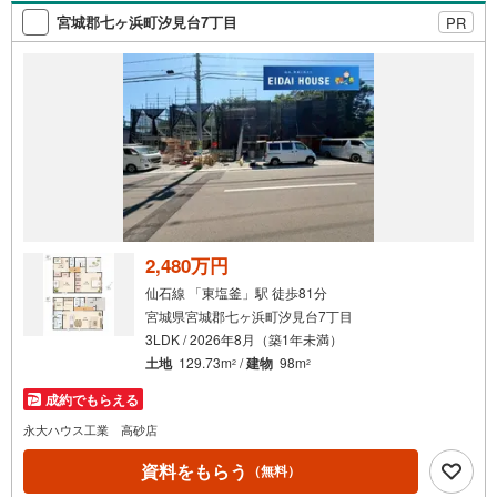
で、どうぞお気軽にお問い合わせください！
宮城郡七ヶ浜町汐見台7丁目
PR
2,480万円
仙石線 「東塩釜」駅 徒歩81分
宮城県宮城郡七ヶ浜町汐見台7丁目
3LDK / 2026年8月（築1年未満）
土地
129.73m
/
建物
98m
2
2
成約でもらえる
永大ハウス工業 高砂店
資料をもらう
（無料）