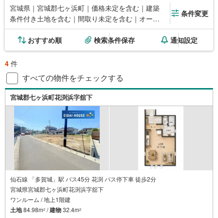
宮城県｜宮城郡七ヶ浜町｜価格未定を含む｜建築
条件変更
条件付き土地を含む｜間取り未定を含む｜オール
電化
おすすめ順
検索条件保存
通知設定
4
件
すべての物件をチェックする
宮城郡七ヶ浜町花渕浜字舘下
仙石線 「多賀城」駅 バス45分 花渕 バス停下車 徒歩2分
宮城県宮城郡七ヶ浜町花渕浜字舘下
ワンルーム / 地上1階建
土地
84.98m
/
建物
32.4m
2
2