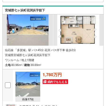
水曜日※店舗により変動あり）現地のご案内も可能ですの
で、どうぞお気軽にお問い合わせください！
宮城郡七ヶ浜町花渕浜字舘下
仙石線 「多賀城」駅 バス45分 花渕 バス停下車 徒歩2分
宮城県宮城郡七ヶ浜町花渕浜字舘下
ワンルーム / 地上1階建
土地
80.96m
/
建物
39.69m
2
2
1,780万円
成約でもらえる
画像
17
枚