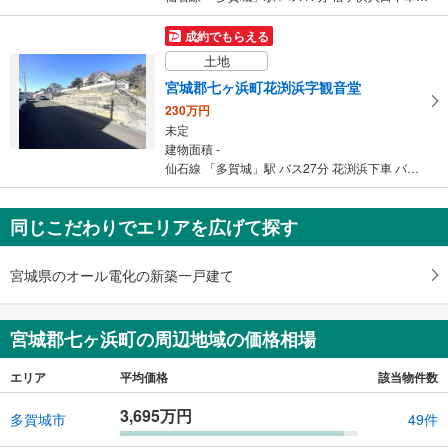
成約でもらえる
土地
宮城郡七ヶ浜町花渕浜字観音堂
230万円
未定
建物面積 -
仙石線 「多賀城」駅 バス27分 花渕浜下車 バス停下車 徒歩7分
同じこだわりでエリアを広げて探す
宮城県のオール電化の新築一戸建て
宮城郡七ヶ浜町の周辺地域の価格相場
エリア
平均価格
該当物件数
3,695万円
多賀城市
49件