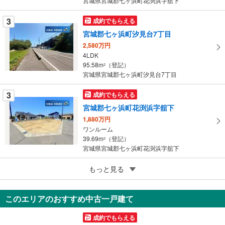
宮城県宮城郡七ヶ浜町花渕浜字舘下
ジ
に
3
成約でもらえる
保
宮城郡七ヶ浜町汐見台7丁目
存
す
2,580万円
4LDK
る
95.58m
（登記）
2
宮城県宮城郡七ヶ浜町汐見台7丁目
3
成約でもらえる
宮城郡七ヶ浜町花渕浜字舘下
1,880万円
ワンルーム
39.69m
（登記）
2
宮城県宮城郡七ヶ浜町花渕浜字舘下
5
もっと見る
成約でもらえる
宮城郡七ヶ浜町花渕浜字舘下
1,780万円
このエリアのおすすめ中古一戸建て
ワンルーム
32.4m
（登記）
2
成約でもらえる
宮城県宮城郡七ヶ浜町花渕浜字舘下