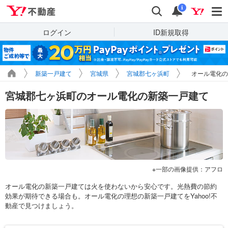
Yahoo!不動産
検索
通知
i
ログイン
ID新規取得
新築一戸建て
宮城県
宮城郡七ヶ浜町
オール電化の
宮城郡七ヶ浜町のオール電化の新築一戸建て
一部の画像提供：アフロ
オール電化の新築一戸建ては火を使わないから安心です。光熱費の節約
効果が期待できる場合も。オール電化の理想の新築一戸建てをYahoo!不
動産で見つけましょう。