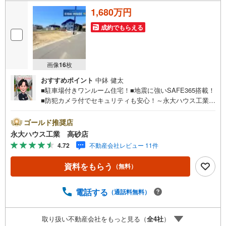
1,680万円
成約でもらえる
画像
16
枚
おすすめポイント
中鉢 健太
■駐車場付きワンルーム住宅！■地震に強いSAFE365搭載！
■防犯カメラ付でセキュリティも安心！～永大ハウス工業の
強み～仙台市を中心に宮城県内の多数店舗で展開中！こち
らでは当社の強みを大きく2つに分けてご紹介！1.＜豊富な
ゴールド推奨店
不動産知識＞戸建・マンション・土地...と種別を問わず不
永大ハウス工業 高砂店
動産を取り扱っております。更に教育施設や商業施設、子
4.72
不動産会社レビュー 11件
育て環境や行政などの地域情報を総合し、お客様により良
い物件選びをして頂けるよう、しっかりとサポートさせて
資料をもらう
（無料）
頂きます。2.＜経験豊富なスタッフ＞当社では【購入】
【売却】【引っ越し】【リフォーム】など住宅に関する
様々なご質問はもちろん、ご購入時に気になる住宅ローン
電話する
（通話料無料）
各種税金についても、誠心誠意ご説明させて頂きます。各
店舗ではキッズスペースも完備！お子様連れのご家族様で
取り扱い不動産会社をもっと見る（
全
4
社
）
是非お越しください。営業時間:10:00～18:00（定休日火・