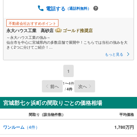
電話する
（通話料無料）
不動産会社おすすめポイント
永大ハウス工業 高砂店
ゴールド推奨店
～永大ハウス工業の強み～
仙台市を中心に宮城県内の多数店舗で展開中！こちらでは当社の強みを大
きく2つに分けてご紹介！
1.
もっと見る
＜豊富な不動産知識＞
戸建・マンション・土地...と種別を問わず不動産を取り扱っております。
更に教育施設や商業施設、子育て環境や行政などの地域情報を総合し、お
1
客様により良い物件選びをして頂けるよう、しっかりとサポートさせて頂
きます。
1
〜
4
件
前へ
次へ
2.＜経験豊富なスタッフ＞
/
4
件
当社では【購入】【売却】【引っ越し】【リフォーム】など住宅に関する
様々なご質問はもちろん、ご購入時に気になる住宅ローン各種税金につい
ても、誠心誠意ご説明させて頂きます。
宮城郡七ヶ浜町の間取りごとの価格相場
各店舗ではキッズスペースも完備！お子様連れのご家族様で是非お越しく
間取り（該当物件数）
平均価格
ださい。
営業時間:10:00～18:00（定休日火・水曜日※店舗により変動あり）
ワンルーム
（
4
件）
1,780万円
現地のご案内も可能ですので、どうぞお気軽にお問い合わせください！