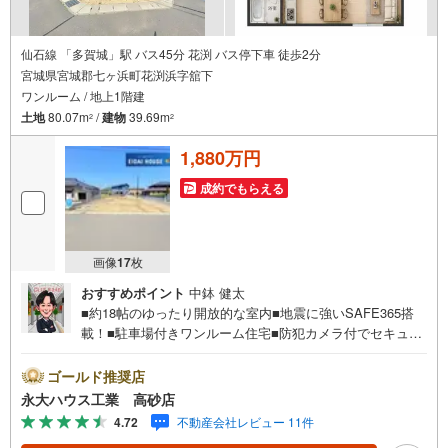
仙石線 「多賀城」駅 バス45分 花渕 バス停下車 徒歩2分
宮城県宮城郡七ヶ浜町花渕浜字舘下
ワンルーム / 地上1階建
土地
80.07m
/
建物
39.69m
2
2
1,880万円
成約でもらえる
画像
17
枚
おすすめポイント
中鉢 健太
■約18帖のゆったり開放的な室内■地震に強いSAFE365搭
載！■駐車場付きワンルーム住宅■防犯カメラ付でセキュリ
ティも安心！～永大ハウス工業の強み～仙台市を中心に宮
城県内の多数店舗で展開中！こちらでは当社の強みを大き
ゴールド推奨店
く2つに分けてご紹介！1.＜豊富な不動産知識＞戸建・マン
永大ハウス工業 高砂店
ション・土地...と種別を問わず不動産を取り扱っておりま
4.72
不動産会社レビュー 11件
す。更に教育施設や商業施設、子育て環境や行政などの地