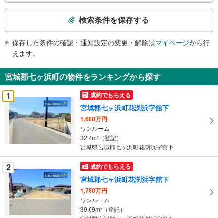
検
索
検索条件を保存する
条
件
保存した条件の確認・通知設定の変更・解除は
マイページ
から行
で
えます。
通
知
宮城郡七ヶ浜町の物件をランキングから探す
を
受
1
成約でもらえる
け
宮城郡七ヶ浜町花渕浜字舘下
取
1,680万円
る
ワンルーム
・
32.4m
（登記）
2
条
宮城県宮城郡七ヶ浜町花渕浜字舘下
件
を
2
成約でもらえる
マ
宮城郡七ヶ浜町花渕浜字舘下
イ
1,780万円
ペ
ワンルーム
ー
39.69m
（登記）
2