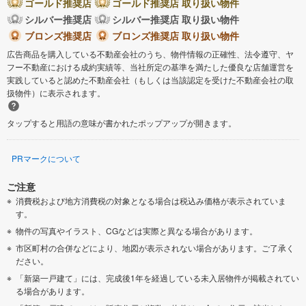
ゴールド推奨店
ゴールド推奨店 取り扱い物件
シルバー推奨店
シルバー推奨店 取り扱い物件
ブロンズ推奨店
ブロンズ推奨店 取り扱い物件
広告商品を購入している不動産会社のうち、物件情報の正確性、法令遵守、ヤ
フー不動産における成約実績等、当社所定の基準を満たした優良な店舗運営を
実践していると認めた不動産会社（もしくは当該認定を受けた不動産会社の取
扱物件）に表示されます。
タップすると用語の意味が書かれたポップアップが開きます。
PRマークについて
ご注意
消費税および地方消費税の対象となる場合は税込み価格が表示されていま
す。
物件の写真やイラスト、CGなどは実際と異なる場合があります。
市区町村の合併などにより、地図が表示されない場合があります。ご了承く
ださい。
「新築一戸建て」には、完成後1年を経過している未入居物件が掲載されてい
る場合があります。