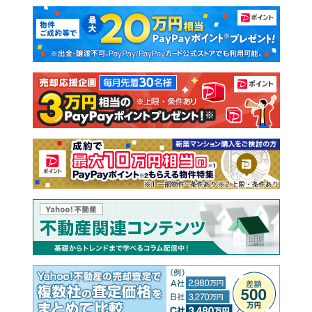
マンションカタログ
教えて！住まいの先生
新築マンション
中古マンション
新築一戸建て
中古一戸建て
注文住宅
土地
売却査定