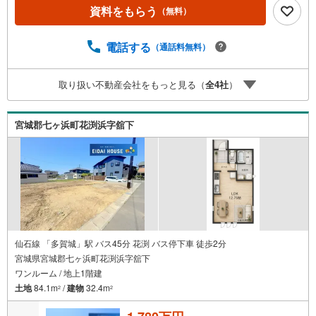
域情報を総合し、お客様により良い物件選びをして頂ける
資料をもらう
（無料）
よう、しっかりとサポートさせて頂きます。2.＜経験豊富
なスタッフ＞当社では【購入】【売却】【引っ越し】【リ
フォーム】など住宅に関する様々なご質問はもちろん、ご
電話する
（通話料無料）
購入時に気になる住宅ローン各種税金についても、誠心誠
意ご説明させて頂きます。各店舗ではキッズスペースも完
取り扱い不動産会社をもっと見る（
全
4
社
）
備！お子様連れのご家族様で是非お越しください。営業時
間:10:00～18:00（定休日火・水曜日※店舗により変動あ
り）現地のご案内も可能ですので、どうぞお気軽にお問い
宮城郡七ヶ浜町花渕浜字舘下
合わせください！
仙石線 「多賀城」駅 バス45分 花渕 バス停下車 徒歩2分
宮城県宮城郡七ヶ浜町花渕浜字舘下
ワンルーム / 地上1階建
土地
84.1m
/
建物
32.4m
2
2