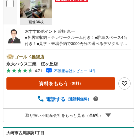
画像
36
枚
おすすめポイント
曽根 恵一
■各居室収納＋テレワークルーム付き！■駐車スペース4台
付き！■見学・来場予約で3000円分の選べるデジタルギフ
トプレゼント実施中■～永大ハウス工業の強み～仙台市を中
心に宮城県内の多数店舗で展開中！こちらでは当社の強み
ゴールド推奨店
を大きく2つに分けてご紹介！1.＜豊富な不動産知識＞戸
永大ハウス工業 桜ヶ丘店
建・マンション・土地...と種別を問わず不動産を取り扱っ
4.71
不動産会社レビュー 14件
ております。更に教育施設や商業施設、子育て環境や行政
などの地域情報を総合し、お客様により良い物件選びをし
資料をもらう
（無料）
て頂けるよう、しっかりとサポートさせて頂きます。2.＜
経験豊富なスタッフ＞当社では【購入】【売却】【引っ越
し】【リフォーム】など住宅に関する様々なご質問はもち
電話する
（通話料無料）
ろん、ご購入時に気になる住宅ローン各種税金について
も、誠心誠意ご説明させて頂きます。各店舗ではキッズス
取り扱い不動産会社をもっと見る（
全
6
社
）
ペースも完備！お子様連れのご家族様で是非お越しくださ
い。営業時間:10:00～18:00（定休日火・水曜日※店舗によ
り変動あり）現地のご案内も可能ですので、どうぞお気軽
大崎市古川諏訪1丁目
にお問い合わせください！