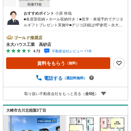
画像
11
枚
おすすめポイント
小原 柊哉
■各居室収納＋ホール収納付き！■見学・来場予約でデジタ
ルギフトプレゼント実施中■デジコ詳細はHP参照～永大ハ
ウス工業の強み～仙台市を中心に宮城県内の多数店舗で展
開中！こちらでは当社の強みを大きく2つに分けてご紹介！
ゴールド推奨店
1.＜豊富な不動産知識＞戸建・マンション・土地...と種別
永大ハウス工業 高砂店
を問わず不動産を取り扱っております。更に教育施設や商
4.72
不動産会社レビュー 11件
業施設、子育て環境や行政などの地域情報を総合し、お客
様により良い物件選びをして頂けるよう、しっかりとサポ
資料をもらう
（無料）
ートさせて頂きます。2.＜経験豊富なスタッフ＞当社では
【購入】【売却】【引っ越し】【リフォーム】など住宅に
関する様々なご質問はもちろん、ご購入時に気になる住宅
電話する
（通話料無料）
ローン各種税金についても、誠心誠意ご説明させて頂きま
す。各店舗ではキッズスペースも完備！お子様連れのご家
取り扱い不動産会社をもっと見る（
全
5
社
）
族様で是非お越しください。営業時間:10:00～18:00（定休
日火・水曜日※店舗により変動あり）現地のご案内も可能で
すので、どうぞお気軽にお問い合わせください！
大崎市古川北稲葉3丁目