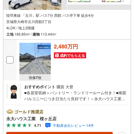
陸羽東線 「古川」駅 バス7分 西館 バス停下車 徒歩4分
宮城県大崎市古川西館2丁目
4LDK / 地上2階建
土地
166.85m
/
建物
113.44m
2
2
2,480万円
成約でもらえる
画像
7
枚
おすすめポイント
國賀 大督
■各居室収納＋パントリー・ランドリールーム付き！■南面
バルコニーにつき日当たり良好です！～永大ハウス工業の
強み～仙台市を中心に宮城県内の多数店舗で展開中！こち
らでは当社の強みを大きく2つに分けてご紹介！1.＜豊富な
ゴールド推奨店
不動産知識＞戸建・マンション・土地...と種別を問わず不
永大ハウス工業 桜ヶ丘店
動産を取り扱っております。更に教育施設や商業施設、子
4.71
不動産会社レビュー 14件
育て環境や行政などの地域情報を総合し、お客様により良