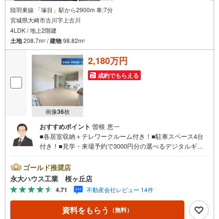
陸羽東線 「塚目」駅から2900m 車:7分
宮城県大崎市古川字上古川
4LDK / 地上2階建
土地
208.7m
/
建物
98.82m
2
2
2,180万円
成約でもらえる
画像
36
枚
おすすめポイント
曽根 恵一
■各居室収納＋テレワークルーム付き！■駐車スペース4台
付き！■見学・来場予約で3000円分の選べるデジタルギフ
トプレゼント実施中■～永大ハウス工業の強み～仙台市を中
心に宮城県内の多数店舗で展開中！こちらでは当社の強み
ゴールド推奨店
を大きく2つに分けてご紹介！1.＜豊富な不動産知識＞戸
永大ハウス工業 桜ヶ丘店
建・マンション・土地...と種別を問わず不動産を取り扱っ
4.71
不動産会社レビュー 14件
ております。更に教育施設や商業施設、子育て環境や行政
などの地域情報を総合し、お客様により良い物件選びをし
資料をもらう
（無料）
て頂けるよう、しっかりとサポートさせて頂きます。2.＜