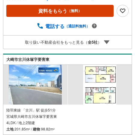
などの地域情報を総合し、お客様により良い物件選びをし
て頂けるよう、しっかりとサポートさせて頂きます。2.＜
資料をもらう
（無料）
経験豊富なスタッフ＞当社では【購入】【売却】【引っ越
し】【リフォーム】など住宅に関する様々なご質問はもち
ろん、ご購入時に気になる住宅ローン各種税金について
電話する
（通話料無料）
も、誠心誠意ご説明させて頂きます。各店舗ではキッズス
ペースも完備！お子様連れのご家族様で是非お越しくださ
取り扱い不動産会社をもっと見る（
全
5
社
）
い。営業時間:10:00～18:00（定休日火・水曜日※店舗によ
り変動あり）現地のご案内も可能ですので、どうぞお気軽
にお問い合わせください！
大崎市古川休塚字要害東
陸羽東線 「古川」駅 徒歩51分
宮城県大崎市古川休塚字要害東
4LDK / 地上2階建
土地
201.85m
/
建物
98.82m
2
2