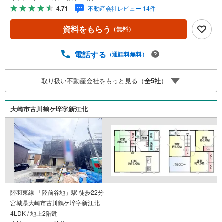
す。更に教育施設や商業施設、子育て環境や行政などの地
4.71
不動産会社レビュー 14件
域情報を総合し、お客様により良い物件選びをして頂ける
よう、しっかりとサポートさせて頂きます。2.＜経験豊富
資料をもらう
（無料）
なスタッフ＞当社では【購入】【売却】【引っ越し】【リ
フォーム】など住宅に関する様々なご質問はもちろん、ご
購入時に気になる住宅ローン各種税金についても、誠心誠
電話する
（通話料無料）
意ご説明させて頂きます。各店舗ではキッズスペースも完
備！お子様連れのご家族様で是非お越しください。営業時
取り扱い不動産会社をもっと見る（
全
5
社
）
間:10:00～18:00（定休日火・水曜日※店舗により変動あ
り）現地のご案内も可能ですので、どうぞお気軽にお問い
合わせください！
大崎市古川鶴ケ埣字新江北
陸羽東線 「陸前谷地」駅 徒歩22分
宮城県大崎市古川鶴ケ埣字新江北
4LDK / 地上2階建