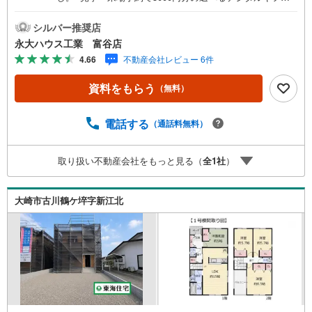
プレゼント実施中■～永大ハウス工業の強み～仙台市を中心
に宮城県内の多数店舗で展開中！こちらでは当社の強みを
シルバー推奨店
大きく2つに分けてご紹介！1.＜豊富な不動産知識＞戸建・
永大ハウス工業 富谷店
マンション・土地...と種別を問わず不動産を取り扱ってお
4.66
不動産会社レビュー 6件
ります。更に教育施設や商業施設、子育て環境や行政など
の地域情報を総合し、お客様により良い物件選びをして頂
資料をもらう
（無料）
けるよう、しっかりとサポートさせて頂きます。2.＜経験
豊富なスタッフ＞当社では【購入】【売却】【引っ越し】
【リフォーム】など住宅に関する様々なご質問はもちろ
電話する
（通話料無料）
ん、ご購入時に気になる住宅ローン各種税金についても、
誠心誠意ご説明させて頂きます。各店舗ではキッズスペー
取り扱い不動産会社をもっと見る（
全
1
社
）
スも完備！お子様連れのご家族様で是非お越しください。
営業時間:10:00～18:00（定休日火・水曜日※店舗により変
動あり）現地のご案内も可能ですので、どうぞお気軽にお
大崎市古川鶴ケ埣字新江北
問い合わせください！