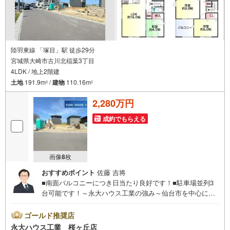
陸羽東線 「塚目」駅 徒歩29分
宮城県大崎市古川北稲葉3丁目
4LDK / 地上2階建
土地
191.9m
/
建物
110.16m
2
2
2,280万円
成約でもらえる
画像
8
枚
おすすめポイント
佐藤 吉将
■南面バルコニーにつき日当たり良好です！■駐車場並列3
台可能です！～永大ハウス工業の強み～仙台市を中心に宮
城県内の多数店舗で展開中！こちらでは当社の強みを大き
く2つに分けてご紹介！1.＜豊富な不動産知識＞戸建・マン
ゴールド推奨店
ション・土地...と種別を問わず不動産を取り扱っておりま
永大ハウス工業 桜ヶ丘店