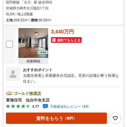
陸羽東線 「古川」駅 徒歩29分
宮城県大崎市古川諏訪1丁目
3LDK / 地上2階建
土地
208.22m
/
建物
96.05m
2
2
3,440万円
成約でもらえる
画像
35
枚
おすすめポイント
太陽光発電と長期優良住宅認定。充実の設備が整う快適な
住まい。
ゴールド推奨店
東海住宅 仙台中央支店
4.77
不動産会社レビュー 18件
資料をもらう
（無料）