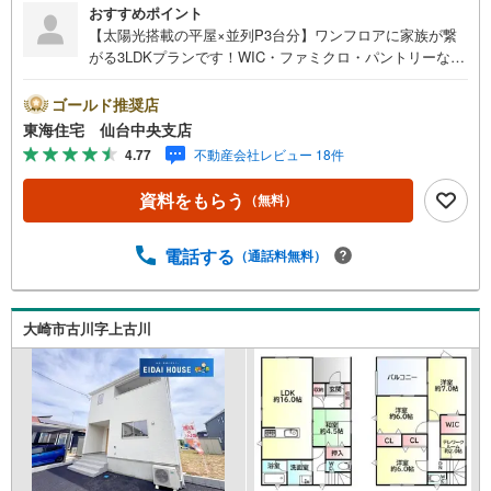
おすすめポイント
【太陽光搭載の平屋×並列P3台分】ワンフロアに家族が繋
がる3LDKプランです！WIC・ファミクロ・パントリーなど
収納勢ぞろい＋*《もっとポイント》*2026年4月完成！先行
お問い合わせ受付中＋**省エネ・耐震性に優れた性能評価
ゴールド推奨店
＆BELS取得*角地の採光を活かした、階段のないフラット
東海住宅 仙台中央支店
な生活《教育環境》*小牛田小学校 徒歩13分（992m）*美
4.77
不動産会社レビュー 18件
里中学校 徒歩26分（2034m）*小牛田保育所 徒歩7分（5
57m）《生活環境》*ヨークベニマル小牛田店 徒歩6分（4
資料をもらう
（無料）
10m）*ツルハドラッグ 小牛田店 徒歩9分（680m）*ウジ
エスーパー 美里店 徒歩10分（796m）*美里町役場 徒歩
4分（302m）
電話する
（通話料無料）
大崎市古川字上古川