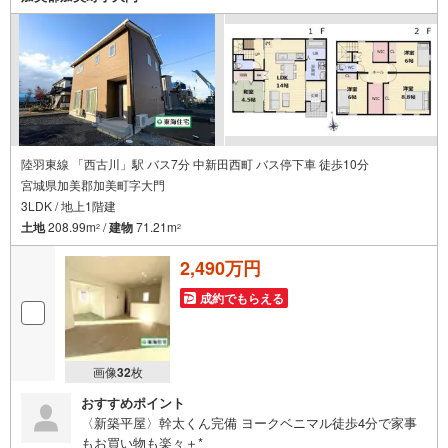
更に教育施設や商業施設、子育て環境や行政などの地域情報を総合し、お
客様により良い物件選びをして頂けるよう、しっかりとサポートさせて頂
きます。
2.＜経験豊富なスタッフ＞
当社では【購入】【売却】【引っ越し】【リフォーム】など住宅に関する
様々なご質問はもちろん、ご購入時に気になる住宅ローン各種税金につい
ても、誠心誠意ご説明させて頂きます。
各店舗ではキッズスペースも完備！お子様連れのご家族様で是非お越しく
陸羽東線 「西古川」駅 バス7分 中新田西町 バス停下車 徒歩10分
ださい。
宮城県加美郡加美町字大門
3LDK / 地上1階建
営業時間:10:00～18:00（定休日火・水曜日※店舗により変動あり）
現地のご案内も可能ですので、どうぞお気軽にお問い合わせください！
土地
208.99m
/
建物
71.21m
2
2
2,490万円
成約でもらえる
画像
32
枚
おすすめポイント
〈新築平屋〉幹太くん完備 ヨークベニマル徒歩4分で家事
もお買い物も楽々＋*