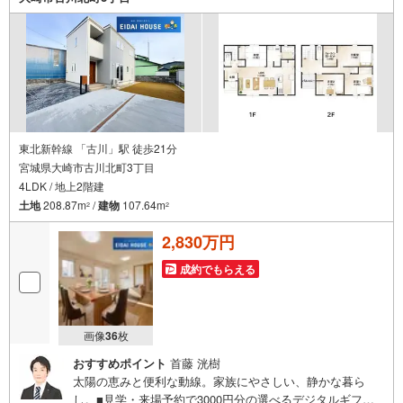
1.
＜豊富な不動産知識＞
戸建・マンション・土地...と種別を問わず不動産を取り扱っております。
更に教育施設や商業施設、子育て環境や行政などの地域情報を総合し、お
客様により良い物件選びをして頂けるよう、しっかりとサポートさせて頂
きます。
2.＜経験豊富なスタッフ＞
当社では【購入】【売却】【引っ越し】【リフォーム】など住宅に関する
様々なご質問はもちろん、ご購入時に気になる住宅ローン各種税金につい
東北新幹線 「古川」駅 徒歩21分
ても、誠心誠意ご説明させて頂きます。
宮城県大崎市古川北町3丁目
4LDK / 地上2階建
各店舗ではキッズスペースも完備！お子様連れのご家族様で是非お越しく
ださい。
土地
208.87m
/
建物
107.64m
2
2
営業時間:10:00～18:00（定休日火・水曜日※店舗により変動あり）
2,830万円
現地のご案内も可能ですので、どうぞお気軽にお問い合わせください！
成約でもらえる
画像
36
枚
おすすめポイント
首藤 洸樹
太陽の恵みと便利な動線。家族にやさしい、静かな暮ら
し。■見学・来場予約で3000円分の選べるデジタルギフト