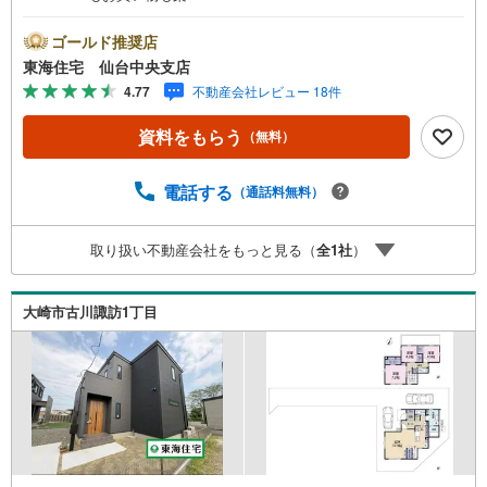
ゴールド推奨店
東海住宅 仙台中央支店
4.77
不動産会社レビュー 18件
資料をもらう
（無料）
電話する
（通話料無料）
取り扱い不動産会社をもっと見る（
全
1
社
）
大崎市古川諏訪1丁目