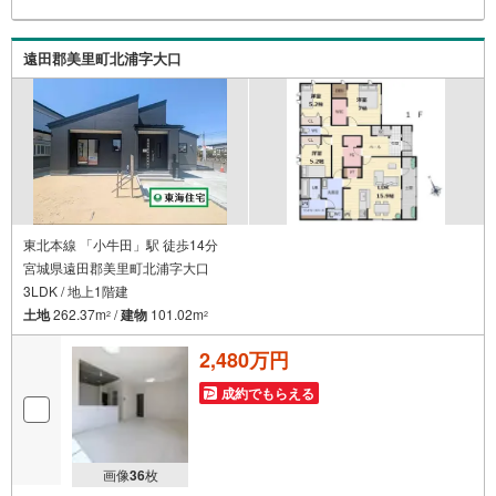
遠田郡美里町北浦字大口
東北本線 「小牛田」駅 徒歩14分
宮城県遠田郡美里町北浦字大口
3LDK / 地上1階建
土地
262.37m
/
建物
101.02m
2
2
2,480万円
成約でもらえる
画像
36
枚