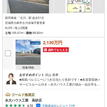
陸羽東線 「古川」駅 徒歩51分
宮城県大崎市古川休塚字要害東
4LDK / 地上2階建
土地
195.47m
/
建物
98.82m
2
2
2,130万円
成約でもらえる
画像
10
枚
おすすめポイント
武山 亜希
■南面バルコニーにつき日当たり良好です！■各居室収納＋
サービスルーム付き～永大ハウス工業の強み～仙台市を中
心に宮城県内の多数店舗で展開中！こちらでは当社の強み
を大きく2つに分けてご紹介！1.＜豊富な不動産知識＞戸
ゴールド推奨店
建・マンション・土地...と種別を問わず不動産を取り扱っ
永大ハウス工業 高砂店
ております。更に教育施設や商業施設、子育て環境や行政
4.72
不動産会社レビュー 11件