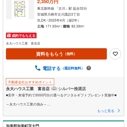
2,350万円
東北新幹線 「古川」駅 徒歩32分
宮城県大崎市古川諏訪3丁目
3LDK / 2025年4月（築2年）
土地
171.93m
/
建物
82.39m
2
2
成約でもらえる
永大ハウス工業 富谷店
資料をもらう
（無料）
電話する
（通話料無料）
不動産会社おすすめポイント
永大ハウス工業 富谷店
シルバー推奨店
■見学・来場予約で3000円分の選べるデジタルギフトプレゼント実施中■
～永大ハウス工業の強み～
仙台市を中心に宮城県内の多数店舗で展開中！こちらでは当社の強みを大
もっと見る
きく2つに分けてご紹介！
1.
＜豊富な不動産知識＞
加美郡加美町字大門
戸建・マンション・土地...と種別を問わず不動産を取り扱っております。