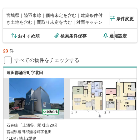
宮城県｜陸羽東線｜価格未定を含む｜建築条件付
条件変更
き土地を含む｜間取り未定を含む｜対面キッチン
おすすめ順
検索条件保存
通知設定
23
件
すべての物件をチェックする
遠田郡涌谷町字北田
石巻線 「上涌谷」駅 徒歩20分
宮城県遠田郡涌谷町字北田
4LDK / 地上2階建