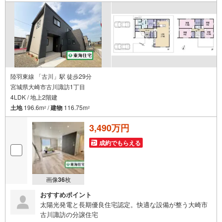
陸羽東線 「古川」駅 徒歩29分
宮城県大崎市古川諏訪1丁目
4LDK / 地上2階建
土地
196.6m
/
建物
116.75m
2
2
3,490万円
成約でもらえる
画像
36
枚
おすすめポイント
太陽光発電と長期優良住宅認定。快適な設備が整う大崎市
古川諏訪の分譲住宅