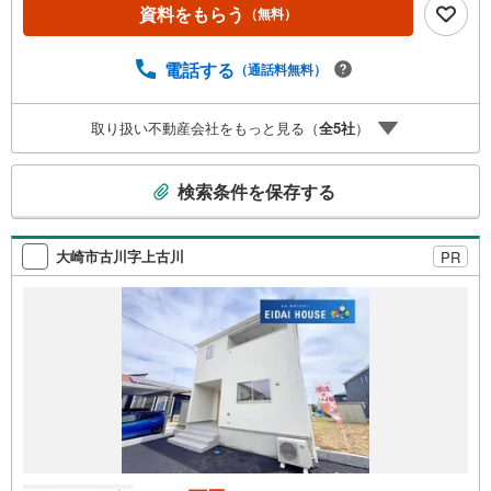
い物件選びをして頂けるよう、しっかりとサポートさせて
資料をもらう
（無料）
頂きます。2.＜経験豊富なスタッフ＞当社では【購入】
【売却】【引っ越し】【リフォーム】など住宅に関する
様々なご質問はもちろん、ご購入時に気になる住宅ローン
電話する
（通話料無料）
各種税金についても、誠心誠意ご説明させて頂きます。各
店舗ではキッズスペースも完備！お子様連れのご家族様で
取り扱い不動産会社をもっと見る（
全
5
社
）
是非お越しください。営業時間:10:00～18:00（定休日火・
水曜日※店舗により変動あり）現地のご案内も可能ですの
こ
で、どうぞお気軽にお問い合わせください！
検索条件を保存する
の
検
索
大崎市古川字上古川
PR
条
件
で
通
知
を
受
け
取
る