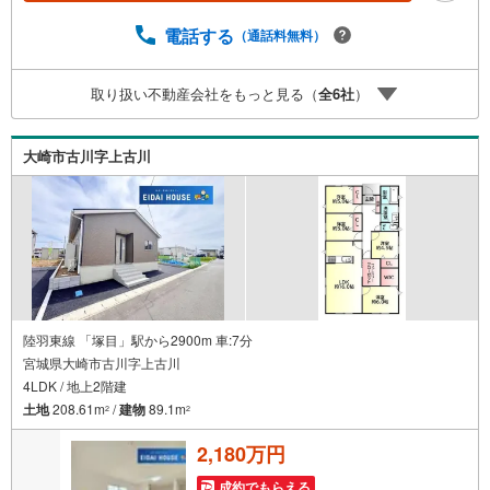
経験豊富なスタッフ＞当社では【購入】【売却】【引っ越
し】【リフォーム】など住宅に関する様々なご質問はもち
電話する
（通話料無料）
ろん、ご購入時に気になる住宅ローン各種税金について
も、誠心誠意ご説明させて頂きます。各店舗ではキッズス
取り扱い不動産会社をもっと見る（
全
6
社
）
ペースも完備！お子様連れのご家族様で是非お越しくださ
い。営業時間:10:00～18:00（定休日火・水曜日※店舗によ
り変動あり）現地のご案内も可能ですので、どうぞお気軽
大崎市古川字上古川
にお問い合わせください！
陸羽東線 「塚目」駅から2900m 車:7分
宮城県大崎市古川字上古川
4LDK / 地上2階建
土地
208.61m
/
建物
89.1m
2
2
2,180万円
成約でもらえる