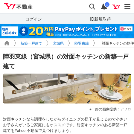
Yahoo!不動産
検索
通知
i
ログイン
ID新規取得
新築一戸建て
宮城県
陸羽東線
対面キッチンの物件
陸羽東線（宮城県）の対面キッチンの新築一戸
建て
一部の画像提供：アフロ
対面キッチンなら調理をしながらダイニングの様子が見えるので小さい
お子さんがいるご家庭にもオススメです。対面キッチンのある新築一戸
建てをYahoo!不動産で見つけましょう。