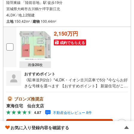
陸羽東線 「陸前谷地」駅 徒歩19分
宮城県大崎市古川鶴ケ埣字新江北
4LDK / 地上2階建
土地
150.42m
/
建物
100.44m
2
2
2,150万円
成約でもらえる
画像
20
枚
おすすめポイント
《駐車並列2台》*4LDK・イオン古川店車で5分 *今ならお好
きな号棟を選べます 【おすすめポイント】 新築住宅がこの
価格で手に入る 浴室暖房乾燥機付き 1階LDK＋和室、2階3
部屋。お客様や親御さんとの同居にも〇 全居室収納付＋廊
ブロンズ推奨店
下にも収納有り。【周辺環境】JR陸羽東線「陸前谷地」
東海住宅 仙台支店
駅 徒歩19分（1496m）古川第二小学校 徒歩25分（1985
4.87
不動産会社レビュー 8件
m）古川東中学校 徒歩25分（1944m）ローソン 大崎古川
鶴ケ埣店 徒歩7分（532m）イオン古川店 車で5分（199
資料をもらう
（無料）
お気に入り登録内容を確認する
0m）業務スーパー 古川店 徒歩21分車で3分（1479m）
【仙台支店について 】 広々キッズスペース＆おもちゃ充実