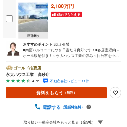
2,180万円
成約でもらえる
画像
9
枚
おすすめポイント
武山 亜希
■南面バルコニーにつき日当たり良好です！■各居室収納＋
ホール収納付き！～永大ハウス工業の強み～仙台市を中心
に宮城県内の多数店舗で展開中！こちらでは当社の強みを
大きく2つに分けてご紹介！1.＜豊富な不動産知識＞戸建・
ゴールド推奨店
マンション・土地...と種別を問わず不動産を取り扱ってお
永大ハウス工業 高砂店
ります。更に教育施設や商業施設、子育て環境や行政など
4.72
不動産会社レビュー 11件
の地域情報を総合し、お客様により良い物件選びをして頂
けるよう、しっかりとサポートさせて頂きます。2.＜経験
資料をもらう
（無料）
豊富なスタッフ＞当社では【購入】【売却】【引っ越し】
【リフォーム】など住宅に関する様々なご質問はもちろ
ん、ご購入時に気になる住宅ローン各種税金についても、
電話する
（通話料無料）
誠心誠意ご説明させて頂きます。各店舗ではキッズスペー
スも完備！お子様連れのご家族様で是非お越しください。
取り扱い不動産会社をもっと見る（
全
5
社
）
営業時間:10:00～18:00（定休日火・水曜日※店舗により変