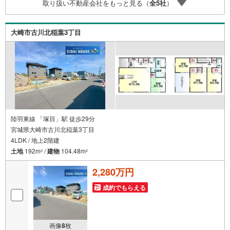
取り扱い不動産会社をもっと見る（
全
5
社
）
族様で是非お越しください。営業時間:10:00～18:00（定休
日火・水曜日※店舗により変動あり）現地のご案内も可能で
すので、どうぞお気軽にお問い合わせください！
大崎市古川北稲葉3丁目
陸羽東線 「塚目」駅 徒歩29分
宮城県大崎市古川北稲葉3丁目
4LDK / 地上2階建
土地
192m
/
建物
104.48m
2
2
2,280万円
成約でもらえる
画像
8
枚