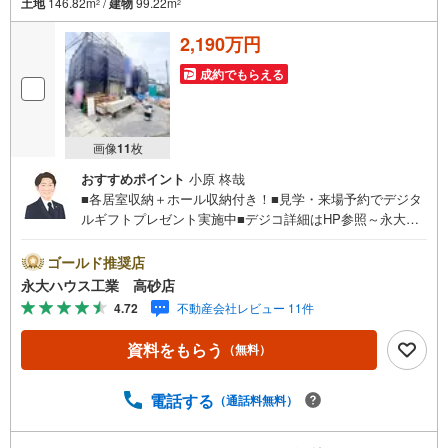
土地
146.82m
/
建物
99.22m
2
2
2,190万円
成約でもらえる
画像
11
枚
おすすめポイント
小原 柊哉
■各居室収納＋ホール収納付き！■見学・来場予約でデジタ
ルギフトプレゼント実施中■デジコ詳細はHP参照～永大ハ
ウス工業の強み～仙台市を中心に宮城県内の多数店舗で展
開中！こちらでは当社の強みを大きく2つに分けてご紹介！
ゴールド推奨店
1.＜豊富な不動産知識＞戸建・マンション・土地...と種別
永大ハウス工業 高砂店
を問わず不動産を取り扱っております。更に教育施設や商
4.72
不動産会社レビュー 11件
業施設、子育て環境や行政などの地域情報を総合し、お客
様により良い物件選びをして頂けるよう、しっかりとサポ
資料をもらう
（無料）
ートさせて頂きます。2.＜経験豊富なスタッフ＞当社では
【購入】【売却】【引っ越し】【リフォーム】など住宅に
関する様々なご質問はもちろん、ご購入時に気になる住宅
電話する
（通話料無料）
ローン各種税金についても、誠心誠意ご説明させて頂きま
す。各店舗ではキッズスペースも完備！お子様連れのご家