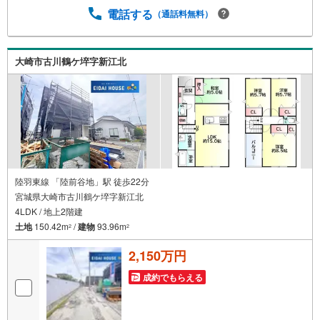
電話する
（通話料無料）
大崎市古川鶴ケ埣字新江北
陸羽東線 「陸前谷地」駅 徒歩22分
宮城県大崎市古川鶴ケ埣字新江北
4LDK / 地上2階建
土地
150.42m
/
建物
93.96m
2
2
2,150万円
成約でもらえる