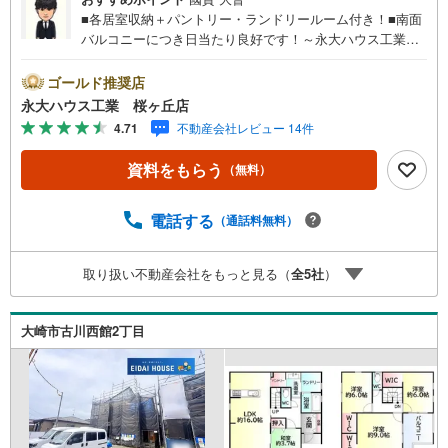
■各居室収納＋パントリー・ランドリールーム付き！■南面
バルコニーにつき日当たり良好です！～永大ハウス工業の
強み～仙台市を中心に宮城県内の多数店舗で展開中！こち
らでは当社の強みを大きく2つに分けてご紹介！1.＜豊富な
ゴールド推奨店
不動産知識＞戸建・マンション・土地...と種別を問わず不
永大ハウス工業 桜ヶ丘店
動産を取り扱っております。更に教育施設や商業施設、子
4.71
不動産会社レビュー 14件
育て環境や行政などの地域情報を総合し、お客様により良
い物件選びをして頂けるよう、しっかりとサポートさせて
資料をもらう
（無料）
頂きます。2.＜経験豊富なスタッフ＞当社では【購入】
【売却】【引っ越し】【リフォーム】など住宅に関する
様々なご質問はもちろん、ご購入時に気になる住宅ローン
電話する
（通話料無料）
各種税金についても、誠心誠意ご説明させて頂きます。各
店舗ではキッズスペースも完備！お子様連れのご家族様で
取り扱い不動産会社をもっと見る（
全
5
社
）
是非お越しください。営業時間:10:00～18:00（定休日火・
水曜日※店舗により変動あり）現地のご案内も可能ですの
で、どうぞお気軽にお問い合わせください！
大崎市古川西館2丁目