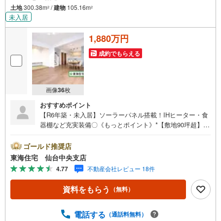
土地
300.38m
/
建物
105.16m
2
2
未入居
1,880万円
成約でもらえる
画像
36
枚
おすすめポイント
【R6年築・未入居】ソーラーパネル搭載！IHヒーター・食
器棚など充実装備〇《もっとポイント》*【敷地90坪超】南
向きの広々庭スペースでBBQも楽しめます！*広々16帖LDK
＋3帖和室！WIC完備でスッキリ暮らせる4LDK*浴室乾燥
ゴールド推奨店
機、モニタ付きインターホンなど安心設備も勢ぞろい○《教
東海住宅 仙台中央支店
育環境》*涌谷第一小学校 徒歩29分（2321m）*涌谷中学
4.77
不動産会社レビュー 18件
校 徒歩33分（2634m）*涌谷幼稚園 徒歩14分（1066m）
《生活環境》*ローソン 涌谷蔵人沖名店 徒歩14分（1068
資料をもらう
（無料）
m）*薬王堂 宮城涌谷店 車で5分（1724m）*ヨークベニマ
ル涌谷店 車で6分（2181m）
電話する
（通話料無料）