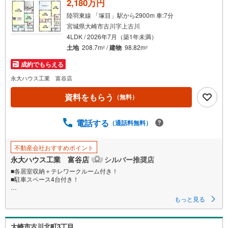
2,180万円
・
陸羽東線 「塚目」駅から2900m 車:7分
条
宮城県大崎市古川字上古川
件
4LDK / 2026年7月（築1年未満）
を
土地
208.7m
/
建物
98.82m
2
2
マ
成約でもらえる
イ
ペ
永大ハウス工業 富谷店
ー
資料をもらう
（無料）
ジ
に
電話する
保
（通話料無料）
存
す
不動産会社おすすめポイント
る
永大ハウス工業 富谷店
シルバー推奨店
■各居室収納＋テレワークルーム付き！
■駐車スペース4台付き！
■見学・来場予約で3000円分の選べるデジタルギフトプレゼント実施中■
もっと見る
～永大ハウス工業の強み～
仙台市を中心に宮城県内の多数店舗で展開中！こちらでは当社の強みを大
大崎市古川北町3丁目
きく2つに分けてご紹介！