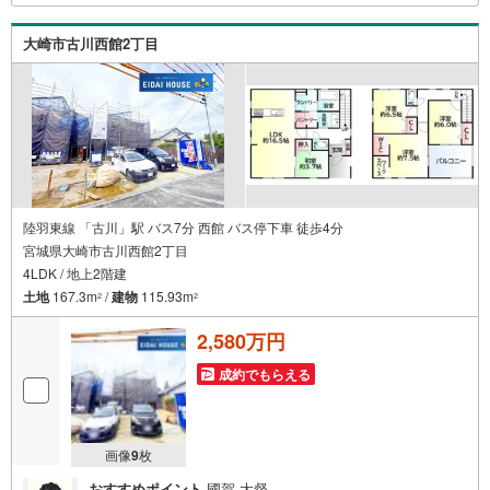
動あり）現地のご案内も可能ですので、どうぞお気軽にお
問い合わせください！
大崎市古川西館2丁目
陸羽東線 「古川」駅 バス7分 西館 バス停下車 徒歩4分
宮城県大崎市古川西館2丁目
4LDK / 地上2階建
土地
167.3m
/
建物
115.93m
2
2
2,580万円
成約でもらえる
画像
9
枚
おすすめポイント
國賀 大督