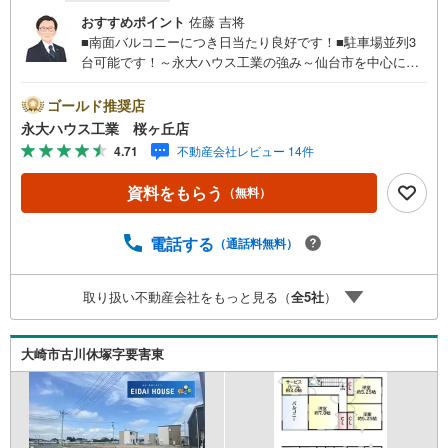
おすすめポイント
佐藤 吉将
■南面バルコニーにつき日当たり良好です！■駐車場並列3
台可能です！～永大ハウス工業の強み～仙台市を中心に宮
城県内の多数店舗で展開中！こちらでは当社の強みを大き
く2つに分けてご紹介！1.＜豊富な不動産知識＞戸建・マン
ゴールド推奨店
ション・土地...と種別を問わず不動産を取り扱っておりま
永大ハウス工業 桜ヶ丘店
す。更に教育施設や商業施設、子育て環境や行政などの地
4.71
不動産会社レビュー 14件
域情報を総合し、お客様により良い物件選びをして頂ける
よう、しっかりとサポートさせて頂きます。2.＜経験豊富
資料をもらう
（無料）
なスタッフ＞当社では【購入】【売却】【引っ越し】【リ
フォーム】など住宅に関する様々なご質問はもちろん、ご
購入時に気になる住宅ローン各種税金についても、誠心誠
電話する
（通話料無料）
意ご説明させて頂きます。各店舗ではキッズスペースも完
備！お子様連れのご家族様で是非お越しください。営業時
取り扱い不動産会社をもっと見る（
全
5
社
）
間:10:00～18:00（定休日火・水曜日※店舗により変動あ
り）現地のご案内も可能ですので、どうぞお気軽にお問い
合わせください！
大崎市古川休塚字要害東