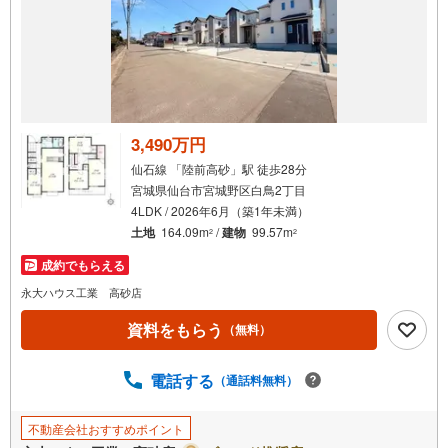
通
知
を
受
け
取
る
3,490万円
・
仙石線 「陸前高砂」駅 徒歩28分
条
宮城県仙台市宮城野区白鳥2丁目
件
4LDK / 2026年6月（築1年未満）
を
土地
164.09m
/
建物
99.57m
2
2
マ
成約でもらえる
イ
ペ
永大ハウス工業 高砂店
ー
資料をもらう
（無料）
ジ
に
電話する
保
（通話料無料）
存
す
不動産会社おすすめポイント
る