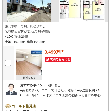
東北本線 「岩切」駅 徒歩21分
宮城県仙台市宮城野区岩切字鴻巣
4LDK / 地上2階建
土地
119.24m
/
建物
104.3m
2
2
3,499万円
成約でもらえる
画像
36
枚
おすすめポイント
岡田 龍士
■南西向きバルコニーで日当たり良好！■各居室収納＋SI
C・WSC付き！～永大ハウス工業の強み～仙台市を中心に
宮城県内の多数店舗で展開中！こちらでは当社の強みを大
きく2つに分けてご紹介！1.＜豊富な不動産知識＞戸建・マ
ゴールド推奨店
ンション・土地...と種別を問わず不動産を取り扱っており