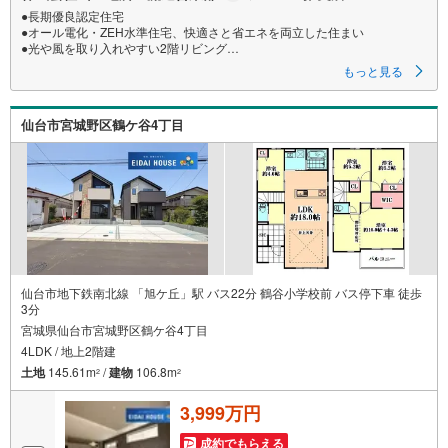
●長期優良認定住宅
●オール電化・ZEH水準住宅、快適さと省エネを両立した住まい
●光や風を取り入れやすい2階リビング
●駐車スペース並列2台可
もっと見る
●フラット35S利用可
●住宅性能評価取得物件
仙台市宮城野区鶴ケ谷4丁目
●○●○●○●○●○●○●○●○●○●○●
【ご成約特典】
対象物件をご契約のお客様へ
『選べる家電』いずれか1点プレゼント！
※詳細はお気軽にお問い合わせください♪
●○●○●○●○●○●○●○●○●○●○●
仙台市地下鉄南北線 「旭ケ丘」駅 バス22分 鶴谷小学校前 バス停下車 徒歩
【購入のご相談】
3分
宮城県仙台市宮城野区鶴ケ谷4丁目
地元に強い「山一地所」だから、
4LDK / 地上2階建
売買物件も豊富に取り揃えています。
土地
145.61m
/
建物
106.8m
2
2
ご希望条件に合った物件のご紹介から
住宅ローン・資金計画・投資のご相談まで
3,999万円
ワンストップでサポートいたします。
成約でもらえる
こんなお悩みはありませんか？