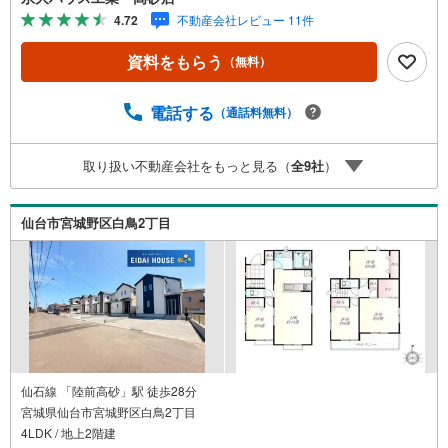
1.＜豊富な不動産知識＞戸建・マンション・土地...と種別
4.72
不動産会社レビュー 11件
を問わず不動産を取り扱っております。更に教育施設や商
業施設、子育て環境や行政などの地域情報を総合し、お客
資料をもらう
（無料）
様により良い物件選びをして頂けるよう、しっかりとサポ
ートさせて頂きます。2.＜経験豊富なスタッフ＞当社では
【購入】【売却】【引っ越し】【リフォーム】など住宅に
電話する
（通話料無料）
関する様々なご質問はもちろん、ご購入時に気になる住宅
ローン各種税金についても、誠心誠意ご説明させて頂きま
取り扱い不動産会社をもっと見る（
全
9
社
）
す。各店舗ではキッズスペースも完備！お子様連れのご家
族様で是非お越しください。営業時間:10:00～18:00（定休
日火・水曜日※店舗により変動あり）現地のご案内も可能で
仙台市宮城野区白鳥2丁目
すので、どうぞお気軽にお問い合わせください！
仙石線 「陸前高砂」駅 徒歩28分
宮城県仙台市宮城野区白鳥2丁目
4LDK / 地上2階建