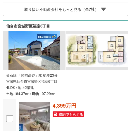
スも完備！お子様連れのご家族様で是非お越しください。
取り扱い不動産会社をもっと見る（
全
7
社
）
営業時間:10:00～18:00（定休日火・水曜日※店舗により変
動あり）現地のご案内も可能ですので、どうぞお気軽にお
問い合わせください！
仙台市宮城野区福室6丁目
仙石線 「陸前高砂」駅 徒歩23分
宮城県仙台市宮城野区福室6丁目
4LDK / 地上2階建
土地
184.37m
/
建物
107.29m
2
2
4,399万円
成約でもらえる