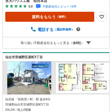
永大ハウス工業 仙台本店
ます。更に教育施設や商業施設、子育て環境や行政などの
5.0
不動産会社レビュー 16件
地域情報を総合し、お客様により良い物件選びをして頂け
るよう、しっかりとサポートさせて頂きます。2.＜経験豊
資料をもらう
（無料）
富なスタッフ＞当社では【購入】【売却】【引っ越し】
【リフォーム】など住宅に関する様々なご質問はもちろ
ん、ご購入時に気になる住宅ローン各種税金についても、
電話する
（通話料無料）
誠心誠意ご説明させて頂きます。各店舗ではキッズスペー
スも完備！お子様連れのご家族様で是非お越しください。
取り扱い不動産会社をもっと見る（
全
8
社
）
営業時間:10:00～18:00（定休日火・水曜日※店舗により変
動あり）現地のご案内も可能ですので、どうぞお気軽にお
問い合わせください！
仙台市宮城野区原町5丁目
仙石線 「陸前原ノ町」駅 徒歩9分
宮城県仙台市宮城野区原町5丁目
2SLDK / 地上2階建