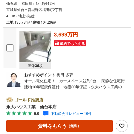
仙石線 「福田町」駅 徒歩12分
宮城県仙台市宮城野区福田町2丁目
4LDK / 地上2階建
土地
135.73m
/
建物
104.29m
2
2
3,699万円
成約でもらえる
画像
36
枚
おすすめポイント
梅田 多夢
オール電化住宅！ カースペース並列2台 閑静な住宅街
建物10年瑕疵保証付 地盤20年保証～永大ハウス工業の強
み～仙台市を中心に宮城県内の多数店舗で展開中！こちら
では当社の強みを大きく2つに分けてご紹介！1.＜豊富な不
ゴールド推奨店
動産知識＞戸建・マンション・土地...と種別を問わず不動
永大ハウス工業 仙台本店
産を取り扱っております。更に教育施設や商業施設、子育
5.0
不動産会社レビュー 16件
て環境や行政などの地域情報を総合し、お客様により良い
物件選びをして頂けるよう、しっかりとサポートさせて頂
資料をもらう
（無料）
きます。2.＜経験豊富なスタッフ＞当社では【購入】【売