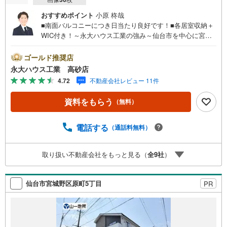
おすすめポイント
小原 柊哉
■南面バルコニーにつき日当たり良好です！■各居室収納＋
WIC付き！～永大ハウス工業の強み～仙台市を中心に宮城
県内の多数店舗で展開中！こちらでは当社の強みを大きく2
つに分けてご紹介！1.＜豊富な不動産知識＞戸建・マンシ
ゴールド推奨店
ョン・土地...と種別を問わず不動産を取り扱っておりま
永大ハウス工業 高砂店
す。更に教育施設や商業施設、子育て環境や行政などの地
4.72
不動産会社レビュー 11件
域情報を総合し、お客様により良い物件選びをして頂ける
よう、しっかりとサポートさせて頂きます。2.＜経験豊富
資料をもらう
（無料）
なスタッフ＞当社では【購入】【売却】【引っ越し】【リ
フォーム】など住宅に関する様々なご質問はもちろん、ご
購入時に気になる住宅ローン各種税金についても、誠心誠
電話する
（通話料無料）
意ご説明させて頂きます。各店舗ではキッズスペースも完
備！お子様連れのご家族様で是非お越しください。営業時
取り扱い不動産会社をもっと見る（
全
9
社
）
間:10:00～18:00（定休日火・水曜日※店舗により変動あ
り）現地のご案内も可能ですので、どうぞお気軽にお問い
合わせください！
仙台市宮城野区原町5丁目
PR