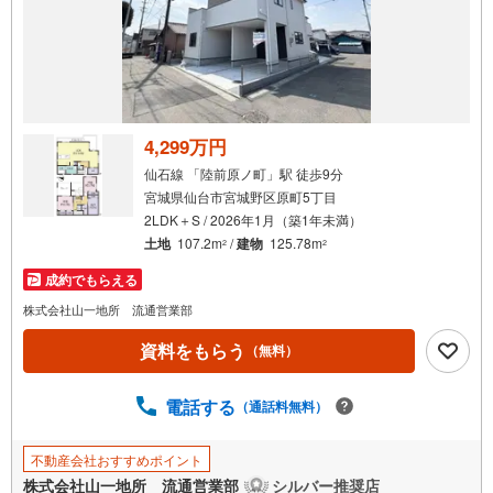
4,299万円
仙石線 「陸前原ノ町」駅 徒歩9分
宮城県仙台市宮城野区原町5丁目
2LDK＋S / 2026年1月（築1年未満）
土地
107.2m
/
建物
125.78m
2
2
成約でもらえる
株式会社山一地所 流通営業部
資料をもらう
（無料）
電話する
（通話料無料）
不動産会社おすすめポイント
株式会社山一地所 流通営業部
シルバー推奨店