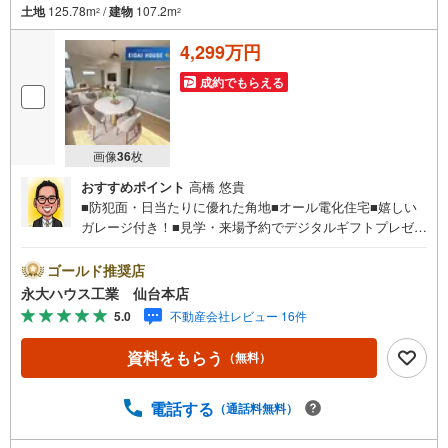
土地
125.78m
/
建物
107.2m
2
2
4,299万円
成約でもらえる
画像
36
枚
おすすめポイント
高橋 悠貴
■防犯面・日当たりに優れた角地■オール電化住宅■嬉しい
ガレージ付き！■見学・来場予約でデジタルギフトプレゼン
ト実施中■デジコ詳細はHP参照～永大ハウス工業の強み～
仙台市を中心に宮城県内の多数店舗で展開中！こちらでは
ゴールド推奨店
当社の強みを大きく2つに分けてご紹介！1.＜豊富な不動産
永大ハウス工業 仙台本店
知識＞戸建・マンション・土地...と種別を問わず不動産を
5.0
不動産会社レビュー 16件
取り扱っております。更に教育施設や商業施設、子育て環
境や行政などの地域情報を総合し、お客様により良い物件
資料をもらう
（無料）
選びをして頂けるよう、しっかりとサポートさせて頂きま
す。2.＜経験豊富なスタッフ＞当社では【購入】【売却】
【引っ越し】【リフォーム】など住宅に関する様々なご質
電話する
（通話料無料）
問はもちろん、ご購入時に気になる住宅ローン各種税金に
ついても、誠心誠意ご説明させて頂きます。各店舗ではキ