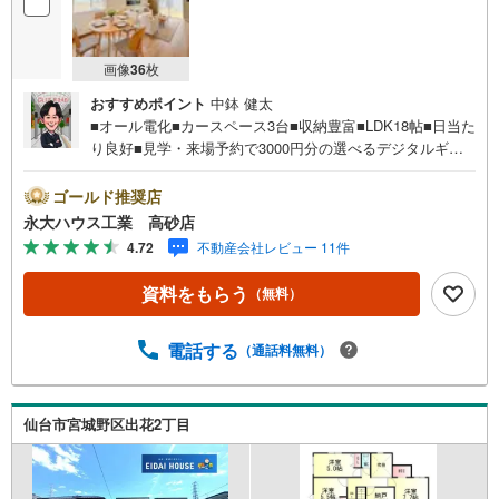
画像
36
枚
おすすめポイント
中鉢 健太
■オール電化■カースペース3台■収納豊富■LDK18帖■日当た
り良好■見学・来場予約で3000円分の選べるデジタルギフ
トプレゼント実施中■～永大ハウス工業の強み～仙台市を中
心に宮城県内の多数店舗で展開中！こちらでは当社の強み
ゴールド推奨店
を大きく2つに分けてご紹介！1.＜豊富な不動産知識＞戸
永大ハウス工業 高砂店
建・マンション・土地...と種別を問わず不動産を取り扱っ
4.72
不動産会社レビュー 11件
ております。更に教育施設や商業施設、子育て環境や行政
などの地域情報を総合し、お客様により良い物件選びをし
資料をもらう
（無料）
て頂けるよう、しっかりとサポートさせて頂きます。2.＜
経験豊富なスタッフ＞当社では【購入】【売却】【引っ越
し】【リフォーム】など住宅に関する様々なご質問はもち
電話する
（通話料無料）
ろん、ご購入時に気になる住宅ローン各種税金について
も、誠心誠意ご説明させて頂きます。各店舗ではキッズス
ペースも完備！お子様連れのご家族様で是非お越しくださ
仙台市宮城野区出花2丁目
い。営業時間:10:00～18:00（定休日火・水曜日※店舗によ
り変動あり）現地のご案内も可能ですので、どうぞお気軽
にお問い合わせください！