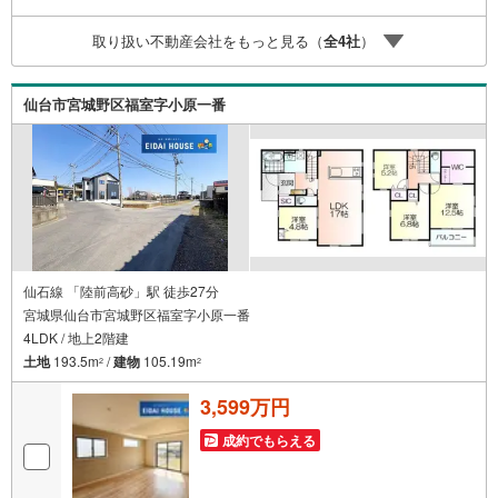
誠心誠意ご説明させて頂きます。各店舗ではキッズスペー
スも完備！お子様連れのご家族様で是非お越しください。
取り扱い不動産会社をもっと見る（
全
4
社
）
営業時間:10:00～18:00（定休日火・水曜日※店舗により変
動あり）現地のご案内も可能ですので、どうぞお気軽にお
問い合わせください！
仙台市宮城野区福室字小原一番
仙石線 「陸前高砂」駅 徒歩27分
宮城県仙台市宮城野区福室字小原一番
4LDK / 地上2階建
土地
193.5m
/
建物
105.19m
2
2
3,599万円
成約でもらえる