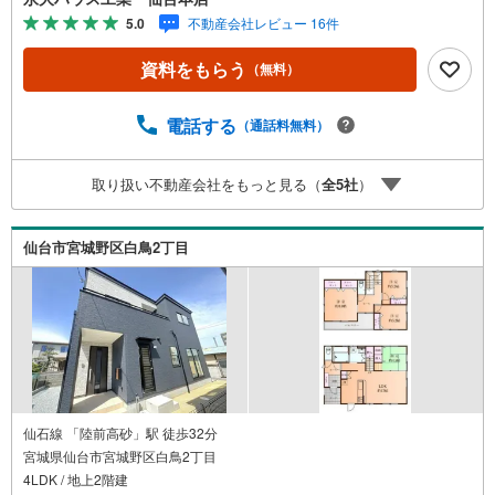
問わず不動産を取り扱っております。更に教育施設や商業
5.0
不動産会社レビュー 16件
施設、子育て環境や行政などの地域情報を総合し、お客様
により良い物件選びをして頂けるよう、しっかりとサポー
資料をもらう
（無料）
トさせて頂きます。2.＜経験豊富なスタッフ＞当社では
【購入】【売却】【引っ越し】【リフォーム】など住宅に
関する様々なご質問はもちろん、ご購入時に気になる住宅
電話する
（通話料無料）
ローン各種税金についても、誠心誠意ご説明させて頂きま
す。各店舗ではキッズスペースも完備！お子様連れのご家
取り扱い不動産会社をもっと見る（
全
5
社
）
族様で是非お越しください。営業時間:10:00～18:00（定休
日火・水曜日※店舗により変動あり）現地のご案内も可能で
すので、どうぞお気軽にお問い合わせください！
仙台市宮城野区白鳥2丁目
仙石線 「陸前高砂」駅 徒歩32分
宮城県仙台市宮城野区白鳥2丁目
4LDK / 地上2階建