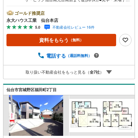
で3000円分の選べるデジタルギフトプレゼント実施中■～
永大ハウス工業の強み～仙台市を中心に宮城県内の多数店
ゴールド推奨店
舗で展開中！こちらでは当社の強みを大きく2つに分けてご
永大ハウス工業 仙台本店
紹介！1.＜豊富な不動産知識＞戸建・マンション・土地...
5.0
不動産会社レビュー 16件
と種別を問わず不動産を取り扱っております。更に教育施
設や商業施設、子育て環境や行政などの地域情報を総合
資料をもらう
（無料）
し、お客様により良い物件選びをして頂けるよう、しっか
りとサポートさせて頂きます。2.＜経験豊富なスタッフ＞
当社では【購入】【売却】【引っ越し】【リフォーム】な
電話する
（通話料無料）
ど住宅に関する様々なご質問はもちろん、ご購入時に気に
なる住宅ローン各種税金についても、誠心誠意ご説明させ
取り扱い不動産会社をもっと見る（
全
7
社
）
て頂きます。各店舗ではキッズスペースも完備！お子様連
れのご家族様で是非お越しください。営業時間:10:00～18:
00（定休日火・水曜日※店舗により変動あり）現地のご案
仙台市宮城野区福田町2丁目
内も可能ですので、どうぞお気軽にお問い合わせくださ
い！