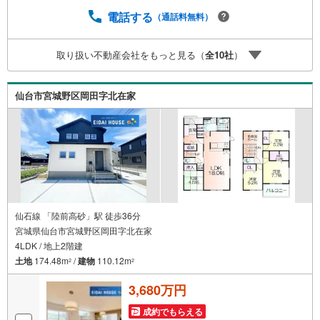
却】【引っ越し】【リフォーム】など住宅に関する様々な
ご質問はもちろん、ご購入時に気になる住宅ローン各種税
電話する
（通話料無料）
金についても、誠心誠意ご説明させて頂きます。各店舗で
はキッズスペースも完備！お子様連れのご家族様で是非お
取り扱い不動産会社をもっと見る（
全
10
社
）
越しください。営業時間:10:00～18:00（定休日火・水曜日
※店舗により変動あり）現地のご案内も可能ですので、どう
ぞお気軽にお問い合わせください！
仙台市宮城野区岡田字北在家
仙石線 「陸前高砂」駅 徒歩36分
宮城県仙台市宮城野区岡田字北在家
4LDK / 地上2階建
土地
174.48m
/
建物
110.12m
2
2
3,680万円
成約でもらえる