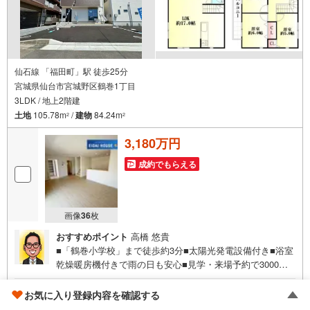
仙石線 「福田町」駅 徒歩25分
宮城県仙台市宮城野区鶴巻1丁目
3LDK / 地上2階建
土地
105.78m
/
建物
84.24m
2
2
3,180万円
成約でもらえる
画像
36
枚
おすすめポイント
高橋 悠貴
■「鶴巻小学校」まで徒歩約3分■太陽光発電設備付き■浴室
乾燥暖房機付きで雨の日も安心■見学・来場予約で3000円
分の選べるデジタルギフトプレゼント実施中■デジコ詳細は
HP参照～EIDAI HOUSE～仙台市を中心に宮城県内の多数
ゴールド推奨店
お気に入り登録内容を確認する
店舗で展開中！こちらでは当社の強みを大きく2つに分けて
永大ハウス工業 仙台本店