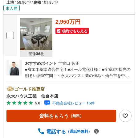
土地
158.96m
/
建物
101.85m
2
2
未入居
2,950万円
成約でもらえる
画像
36
枚
おすすめポイント
世古口 智正
■省エネ基準適合住宅！■オール電化仕様！■全室2面採光の
明るい居室空間！～永大ハウス工業の強み～仙台市を中心
に宮城県内の多数店舗で展開中！こちらでは当社の強みを
大きく2つに分けてご紹介！1.＜豊富な不動産知識＞戸建・
ゴールド推奨店
マンション・土地...と種別を問わず不動産を取り扱ってお
永大ハウス工業 仙台本店
ります。更に教育施設や商業施設、子育て環境や行政など
5.0
不動産会社レビュー 16件
の地域情報を総合し、お客様により良い物件選びをして頂
けるよう、しっかりとサポートさせて頂きます。2.＜経験
資料をもらう
（無料）
豊富なスタッフ＞当社では【購入】【売却】【引っ越し】
【リフォーム】など住宅に関する様々なご質問はもちろ
ん、ご購入時に気になる住宅ローン各種税金についても、
電話する
（通話料無料）
誠心誠意ご説明させて頂きます。各店舗ではキッズスペー