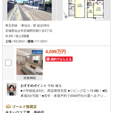
東北本線 「東仙台」駅 徒歩28分
宮城県仙台市宮城野区鶴ケ谷3丁目
4LDK / 地上2階建
土地
143.25m
/
建物
111.32m
2
2
4,099万円
成約でもらえる
画像
36
枚
おすすめポイント
中鉢 健太
■小学校徒歩5分、周辺環境充実 ■リビング広々19.8帖！■駐
車場3台可能！■見学・来場予約で3000円分の選べるデジタ
ルギフトプレゼント実施中■デジコ詳細はHP参照～永大ハ
ウス工業の強み～仙台市を中心に宮城県内の多数店舗で展
ゴールド推奨店
開中！こちらでは当社の強みを大きく2つに分けてご紹介！
永大ハウス工業 高砂店