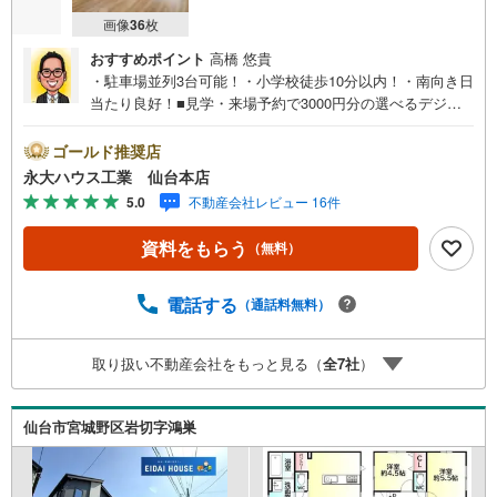
画像
36
枚
おすすめポイント
高橋 悠貴
・駐車場並列3台可能！・小学校徒歩10分以内！・南向き日
当たり良好！■見学・来場予約で3000円分の選べるデジタ
ルギフトプレゼント実施中■～永大ハウス工業の強み～仙台
市を中心に宮城県内の多数店舗で展開中！こちらでは当社
ゴールド推奨店
の強みを大きく2つに分けてご紹介！1.＜豊富な不動産知識
永大ハウス工業 仙台本店
＞戸建・マンション・土地...と種別を問わず不動産を取り
5.0
不動産会社レビュー 16件
扱っております。更に教育施設や商業施設、子育て環境や
行政などの地域情報を総合し、お客様により良い物件選び
資料をもらう
（無料）
をして頂けるよう、しっかりとサポートさせて頂きます。
2.＜経験豊富なスタッフ＞当社では【購入】【売却】【引
っ越し】【リフォーム】など住宅に関する様々なご質問は
電話する
（通話料無料）
もちろん、ご購入時に気になる住宅ローン各種税金につい
ても、誠心誠意ご説明させて頂きます。各店舗ではキッズ
取り扱い不動産会社をもっと見る（
全
7
社
）
スペースも完備！お子様連れのご家族様で是非お越しくだ
さい。営業時間:10:00～18:00（定休日火・水曜日※店舗に
より変動あり）現地のご案内も可能ですので、どうぞお気
仙台市宮城野区岩切字鴻巣
軽にお問い合わせください！