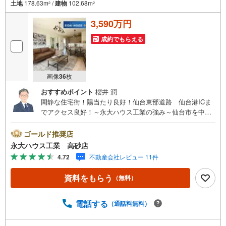
土地
178.63m
/
建物
102.68m
2
2
3,590万円
成約でもらえる
画像
36
枚
おすすめポイント
櫻井 潤
閑静な住宅街！陽当たり良好！仙台東部道路 仙台港ICま
でアクセス良好！～永大ハウス工業の強み～仙台市を中心
に宮城県内の多数店舗で展開中！こちらでは当社の強みを
大きく2つに分けてご紹介！1.＜豊富な不動産知識＞戸建・
ゴールド推奨店
マンション・土地...と種別を問わず不動産を取り扱ってお
永大ハウス工業 高砂店
ります。更に教育施設や商業施設、子育て環境や行政など
4.72
不動産会社レビュー 11件
の地域情報を総合し、お客様により良い物件選びをして頂
けるよう、しっかりとサポートさせて頂きます。2.＜経験
資料をもらう
（無料）
豊富なスタッフ＞当社では【購入】【売却】【引っ越し】
【リフォーム】など住宅に関する様々なご質問はもちろ
ん、ご購入時に気になる住宅ローン各種税金についても、
電話する
（通話料無料）
誠心誠意ご説明させて頂きます。各店舗ではキッズスペー
スも完備！お子様連れのご家族様で是非お越しください。