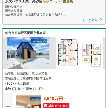
永大ハウス工業 高砂店
ゴールド推奨店
閑静な住宅街！
陽当たり良好！
仙台東部道路 仙台港ICまでアクセス良好！
もっと見る
～永大ハウス工業の強み～
仙台市を中心に宮城県内の多数店舗で展開中！こちらでは当社の強みを大
きく2つに分けてご紹介！
仙台市宮城野区岡田字北在家
1.
＜豊富な不動産知識＞
戸建・マンション・土地...と種別を問わず不動産を取り扱っております。
更に教育施設や商業施設、子育て環境や行政などの地域情報を総合し、お
客様により良い物件選びをして頂けるよう、しっかりとサポートさせて頂
きます。
2.＜経験豊富なスタッフ＞
当社では【購入】【売却】【引っ越し】【リフォーム】など住宅に関する
様々なご質問はもちろん、ご購入時に気になる住宅ローン各種税金につい
ても、誠心誠意ご説明させて頂きます。
仙石線 「陸前高砂」駅 徒歩37分
宮城県仙台市宮城野区岡田字北在家
各店舗ではキッズスペースも完備！お子様連れのご家族様で是非お越しく
4SLDK / 地上2階建
ださい。
土地
176.88m
/
建物
111.37m
2
2
営業時間:10:00～18:00（定休日火・水曜日※店舗により変動あり）
現地のご案内も可能ですので、どうぞお気軽にお問い合わせください！
3,640万円
成約でもらえる