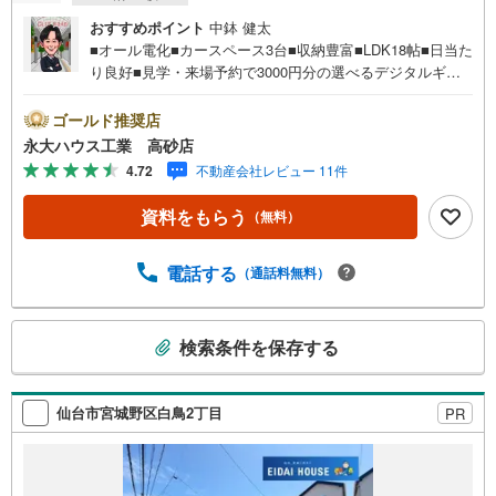
おすすめポイント
中鉢 健太
■オール電化■カースペース3台■収納豊富■LDK18帖■日当た
り良好■見学・来場予約で3000円分の選べるデジタルギフ
トプレゼント実施中■～永大ハウス工業の強み～仙台市を中
心に宮城県内の多数店舗で展開中！こちらでは当社の強み
ゴールド推奨店
を大きく2つに分けてご紹介！1.＜豊富な不動産知識＞戸
永大ハウス工業 高砂店
建・マンション・土地...と種別を問わず不動産を取り扱っ
4.72
不動産会社レビュー 11件
ております。更に教育施設や商業施設、子育て環境や行政
などの地域情報を総合し、お客様により良い物件選びをし
資料をもらう
（無料）
て頂けるよう、しっかりとサポートさせて頂きます。2.＜
経験豊富なスタッフ＞当社では【購入】【売却】【引っ越
し】【リフォーム】など住宅に関する様々なご質問はもち
電話する
（通話料無料）
ろん、ご購入時に気になる住宅ローン各種税金について
も、誠心誠意ご説明させて頂きます。各店舗ではキッズス
こ
ペースも完備！お子様連れのご家族様で是非お越しくださ
検索条件を保存する
の
い。営業時間:10:00～18:00（定休日火・水曜日※店舗によ
検
り変動あり）現地のご案内も可能ですので、どうぞお気軽
にお問い合わせください！
索
仙台市宮城野区白鳥2丁目
PR
条
件
で