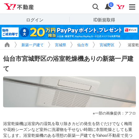
Yahoo!不動産
検索
通知
i
ログイン
ID新規取得
新築一戸建て
宮城県
仙台市
宮城野区
浴室乾
仙台市宮城野区の浴室乾燥機ありの新築一戸建
て
一部の画像提供：アフロ
浴室乾燥機は浴室内の湿気を取り除きカビの発生を防ぐだけでなく梅雨
や花粉シーズンなど室外に洗濯物を干せない時期に衣類乾燥としても重
宝します。浴室乾燥機のある理想の新築一戸建てをYahoo!不動産で見つ