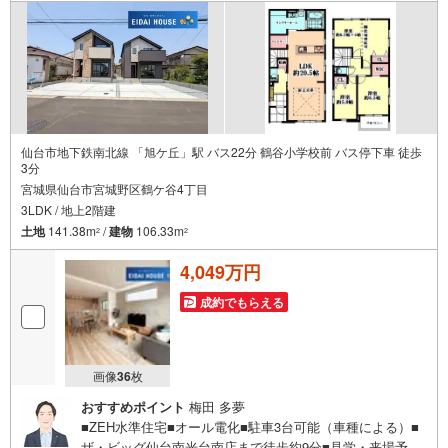
仙台市地下鉄南北線 「旭ケ丘」駅 バス22分 鶴谷小学校前 バス停下車 徒歩
3分
宮城県仙台市宮城野区鶴ケ谷4丁目
3LDK / 地上2階建
土地
141.38m
/
建物
106.33m
2
2
4,049万円
成約でもらえる
画像
36
枚
おすすめポイント
梅田 多夢
■ZEH水準住宅■オール電化■駐車3台可能（車種による）■
ザ・ビッグ仙台南光台南店まで徒歩約9分■見学・来場予約