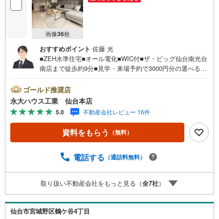
・住宅ローンはどれくらい借りられるの？
・無理のない返済のための予算は？
・マンションと戸建て、どう選べばいい？
画像
36
枚
お住まいに関するご相談は随時受付中です！
おすすめポイント
佐藤 光
専門スタッフが丁寧に分かりやすくご説明いたします。
■ZEH水準住宅■オール電化■WIC付■ザ・ビッグ仙台南光台
南店まで徒歩約9分■見学・来場予約で3000円分の選べるデ
●○●○●○●○●○●○●○●○●○●○●
ジタルギフトプレゼント実施中■～永大ハウス工業の強み～
仙台市を中心に宮城県内の多数店舗で展開中！こちらでは
ゴールド推奨店
当社の強みを大きく2つに分けてご紹介！1.＜豊富な不動産
永大ハウス工業 仙台本店
知識＞戸建・マンション・土地...と種別を問わず不動産を
5.0
不動産会社レビュー 16件
取り扱っております。更に教育施設や商業施設、子育て環
境や行政などの地域情報を総合し、お客様により良い物件
資料をもらう
（無料）
選びをして頂けるよう、しっかりとサポートさせて頂きま
す。2.＜経験豊富なスタッフ＞当社では【購入】【売却】
【引っ越し】【リフォーム】など住宅に関する様々なご質
電話する
（通話料無料）
問はもちろん、ご購入時に気になる住宅ローン各種税金に
ついても、誠心誠意ご説明させて頂きます。各店舗ではキ
取り扱い不動産会社をもっと見る（
全
7
社
）
ッズスペースも完備！お子様連れのご家族様で是非お越し
ください。営業時間:10:00～18:00（定休日火・水曜日※店
舗により変動あり）現地のご案内も可能ですので、どうぞ
仙台市宮城野区鶴ケ谷4丁目
お気軽にお問い合わせください！