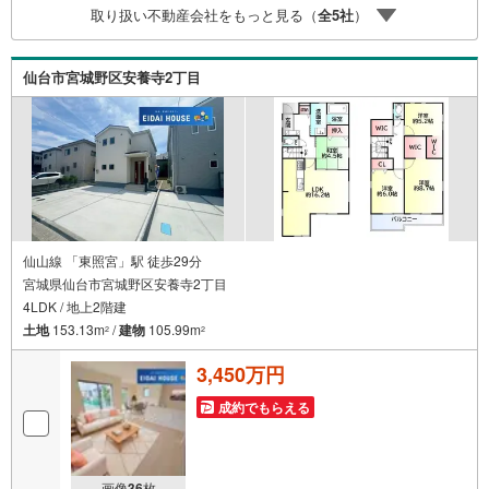
取り扱い不動産会社をもっと見る（
全
5
社
）
ッズスペースも完備！お子様連れのご家族様で是非お越し
ください。営業時間:10:00～18:00（定休日火・水曜日※店
舗により変動あり）現地のご案内も可能ですので、どうぞ
仙台市宮城野区安養寺2丁目
お気軽にお問い合わせください！
仙山線 「東照宮」駅 徒歩29分
宮城県仙台市宮城野区安養寺2丁目
4LDK / 地上2階建
土地
153.13m
/
建物
105.99m
2
2
3,450万円
成約でもらえる
画像
36
枚