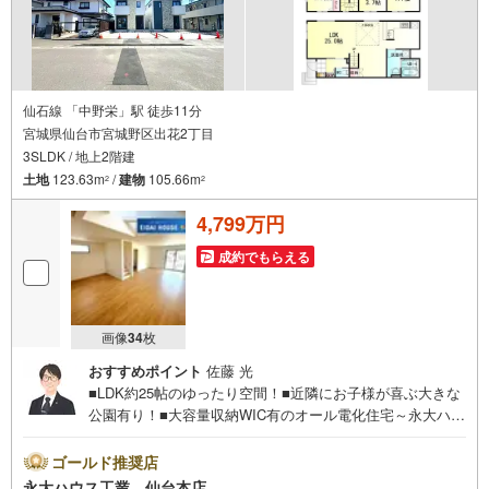
仙石線 「中野栄」駅 徒歩11分
宮城県仙台市宮城野区出花2丁目
3SLDK / 地上2階建
土地
123.63m
/
建物
105.66m
2
2
4,799万円
成約でもらえる
画像
34
枚
おすすめポイント
佐藤 光
■LDK約25帖のゆったり空間！■近隣にお子様が喜ぶ大きな
公園有り！■大容量収納WIC有のオール電化住宅～永大ハウ
ス工業の強み～仙台市を中心に宮城県内の多数店舗で展開
中！こちらでは当社の強みを大きく2つに分けてご紹介！1.
ゴールド推奨店
＜豊富な不動産知識＞戸建・マンション・土地...と種別を
永大ハウス工業 仙台本店