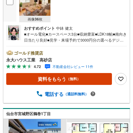
画像
36
枚
おすすめポイント
中鉢 健太
■オール電化■カースペース3台■収納豊富■LDK18帖■南向き
日当たり良好■見学・来場予約で3000円分の選べるデジタ
ルギフトプレゼント実施中■～永大ハウス工業の強み～仙台
市を中心に宮城県内の多数店舗で展開中！こちらでは当社
ゴールド推奨店
の強みを大きく2つに分けてご紹介！1.＜豊富な不動産知識
永大ハウス工業 高砂店
＞戸建・マンション・土地...と種別を問わず不動産を取り
4.72
不動産会社レビュー 11件
扱っております。更に教育施設や商業施設、子育て環境や
行政などの地域情報を総合し、お客様により良い物件選び
資料をもらう
（無料）
をして頂けるよう、しっかりとサポートさせて頂きます。
2.＜経験豊富なスタッフ＞当社では【購入】【売却】【引
っ越し】【リフォーム】など住宅に関する様々なご質問は
電話する
（通話料無料）
もちろん、ご購入時に気になる住宅ローン各種税金につい
ても、誠心誠意ご説明させて頂きます。各店舗ではキッズ
スペースも完備！お子様連れのご家族様で是非お越しくだ
仙台市宮城野区鶴巻1丁目
さい。営業時間:10:00～18:00（定休日火・水曜日※店舗に
より変動あり）現地のご案内も可能ですので、どうぞお気
軽にお問い合わせください！