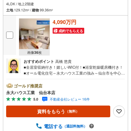
4LDK / 地上2階建
土地
129.12m
/
建物
99.36m
2
2
4,090万円
成約でもらえる
画像
36
枚
おすすめポイント
高橋 悠貴
■全居室収納付き！嬉しいWIC付！■浴室乾燥暖房機付き！
■オール電化住宅～永大ハウス工業の強み～仙台市を中心に
宮城県内の多数店舗で展開中！こちらでは当社の強みを大
きく2つに分けてご紹介！1.＜豊富な不動産知識＞戸建・マ
ゴールド推奨店
ンション・土地...と種別を問わず不動産を取り扱っており
永大ハウス工業 仙台本店
ます。更に教育施設や商業施設、子育て環境や行政などの
5.0
不動産会社レビュー 16件
地域情報を総合し、お客様により良い物件選びをして頂け
るよう、しっかりとサポートさせて頂きます。2.＜経験豊
資料をもらう
（無料）
富なスタッフ＞当社では【購入】【売却】【引っ越し】
【リフォーム】など住宅に関する様々なご質問はもちろ
ん、ご購入時に気になる住宅ローン各種税金についても、
電話する
（通話料無料）