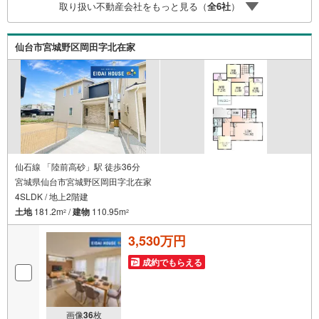
取り扱い不動産会社をもっと見る（
全
6
社
）
営業時間:10:00～18:00（定休日火・水曜日※店舗により変
動あり）現地のご案内も可能ですので、どうぞお気軽にお
問い合わせください！
仙台市宮城野区岡田字北在家
仙石線 「陸前高砂」駅 徒歩36分
宮城県仙台市宮城野区岡田字北在家
4SLDK / 地上2階建
土地
181.2m
/
建物
110.95m
2
2
3,530万円
成約でもらえる
画像
36
枚