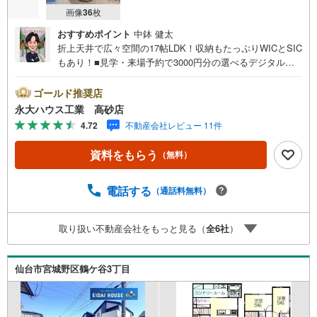
画像
36
枚
おすすめポイント
中鉢 健太
折上天井で広々空間の17帖LDK！収納もたっぷりWICとSIC
もあり！■見学・来場予約で3000円分の選べるデジタルギ
フトプレゼント実施中■デジコ詳細はHP参照～永大ハウス
工業の強み～仙台市を中心に宮城県内の多数店舗で展開
ゴールド推奨店
中！こちらでは当社の強みを大きく2つに分けてご紹介！1.
永大ハウス工業 高砂店
＜豊富な不動産知識＞戸建・マンション・土地...と種別を
4.72
不動産会社レビュー 11件
問わず不動産を取り扱っております。更に教育施設や商業
施設、子育て環境や行政などの地域情報を総合し、お客様
資料をもらう
（無料）
により良い物件選びをして頂けるよう、しっかりとサポー
トさせて頂きます。2.＜経験豊富なスタッフ＞当社では
【購入】【売却】【引っ越し】【リフォーム】など住宅に
電話する
（通話料無料）
関する様々なご質問はもちろん、ご購入時に気になる住宅
ローン各種税金についても、誠心誠意ご説明させて頂きま
取り扱い不動産会社をもっと見る（
全
6
社
）
す。各店舗ではキッズスペースも完備！お子様連れのご家
族様で是非お越しください。営業時間:10:00～18:00（定休
日火・水曜日※店舗により変動あり）現地のご案内も可能で
仙台市宮城野区鶴ケ谷3丁目
すので、どうぞお気軽にお問い合わせください！