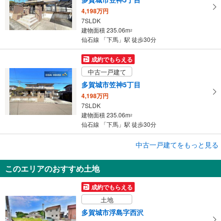
4,198万円
7SLDK
建物面積 235.06m
2
仙石線 「下馬」駅 徒歩30分
成約でもらえる
中古一戸建て
多賀城市笠神5丁目
4,198万円
7SLDK
建物面積 235.06m
2
仙石線 「下馬」駅 徒歩30分
成約でもらえる
中古一戸建てをもっと見る
中古一戸建て
このエリアのおすすめ土地
多賀城市笠神5丁目
4,198万円
成約でもらえる
7SLDK
土地
建物面積 235.06m
2
仙石線 「下馬」駅 徒歩30分
多賀城市浮島字西沢