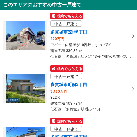
3,680万円
このエリアのおすすめ中古一戸建て
3SLDK
110.13m
（登記）
2
成約でもらえる
宮城県多賀城市町前3丁目
中古一戸建て
多賀城市笠神5丁目
490万円
アパート内部屋が10部屋。すべて2K
建物面積 330.32m
2
仙石線 「多賀城」駅 バス13分 芦畔公園前バス停 バス停下車 徒歩4分
成約でもらえる
中古一戸建て
多賀城市町前3丁目
3,480万円
3LDK
建物面積 109.72m
2
仙石線 「多賀城」駅 徒歩11分
成約でもらえる
中古一戸建て
多賀城市笠神5丁目