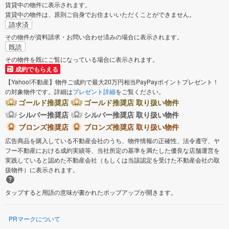
賃貸中の物件に表示されます。
賃貸中の物件は、原則ご自身でお住まいいただくことができません。
請求済
その物件が資料請求・お問い合わせ済みの場合に表示されます。
既読
その物件を既にご覧になっている場合に表示されます。
成約でもらえる
【Yahoo!不動産】物件ご成約で最大20万円相当PayPayポイントプレゼント！
の対象物件です。詳細は
プレゼント詳細
をご覧ください。
ゴールド推奨店
ゴールド推奨店 取り扱い物件
シルバー推奨店
シルバー推奨店 取り扱い物件
ブロンズ推奨店
ブロンズ推奨店 取り扱い物件
広告商品を購入している不動産会社のうち、物件情報の正確性、法令遵守、ヤ
フー不動産における成約実績等、当社所定の基準を満たした優良な店舗運営を
実践していると認めた不動産会社（もしくは当該認定を受けた不動産会社の取
扱物件）に表示されます。
タップすると用語の意味が書かれたポップアップが開きます。
PRマークについて