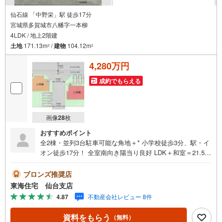
仙石線 「中野栄」駅 徒歩17分
宮城県多賀城市八幡字一本柳
4LDK / 地上2階建
土地
171.13m
/
建物
104.12m
2
2
4,280万円
成約でもらえる
画像
28
枚
おすすめポイント
全2棟・並列3台駐車可能な角地＋* 小学校徒歩3分、駅・イ
オン徒歩17分！ 全室南向き陽当り良好 LDK＋和室＝21.5帖
の広々スペース！ 食洗機・WIC付き【おすすめポイント】
小学校徒歩3分、駅・イオン徒歩17分で通勤通学も安心！
ブロンズ推奨店
駐車場並列3台分有り 全室南向き陽当り良好 玄関上部は吹
東海住宅 仙台支店
抜で開放感UP！ LDK＋和室＝約22帖の広々スペース！ 土
4.87
不動産会社レビュー 8件
間収納・パントリー・WIC付で収納豊富 【周辺環境】・多
賀城八幡小学校 徒歩3分（195m）・高崎中学校 徒歩24
資料をもらう
（無料）
分（1920m）・イオン多賀城店 徒歩17分（1360m）【所