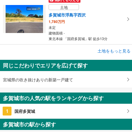
土地
多賀城市浮島字西沢
1,780万円
未定
建物面積 -
東北本線 「国府多賀城」駅 徒歩13分
成約でもらえる
土地をもっと見る
土地
同じこだわりでエリアを広げて探す
多賀城市浮島字西沢
1,950万円
未定
宮城県の吹き抜けありの新築一戸建て
建物面積 -
東北本線 「国府多賀城」駅 徒歩13分
多賀城市の人気の駅をランキングから探す
1
国府多賀城
多賀城市の駅から探す