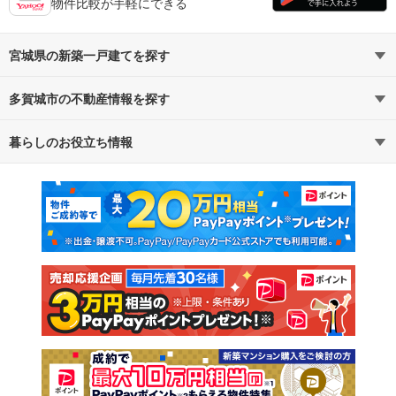
物件比較が手軽にできる
宮城県の新築一戸建てを探す
多賀城市の不動産情報を探す
路線・駅から探す
地域から探す
暮らしのお役立ち情報
不動産・住宅
賃貸住宅
通勤・通学時間から探す
地図から探す
マンションカタログ
教えて！住まいの先生
新築マンション
中古マンション
新築一戸建て
中古一戸建て
注文住宅
土地
売却査定