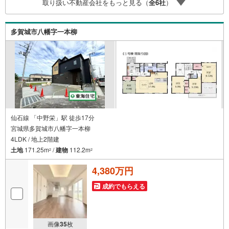
取り扱い不動産会社をもっと見る（
全
6
社
）
備！お子様連れのご家族様で是非お越しください。営業時
間:10:00～18:00（定休日火・水曜日※店舗により変動あ
り）現地のご案内も可能ですので、どうぞお気軽にお問い
多賀城市八幡字一本柳
合わせください！
仙石線 「中野栄」駅 徒歩17分
宮城県多賀城市八幡字一本柳
4LDK / 地上2階建
土地
171.25m
/
建物
112.2m
2
2
4,380万円
成約でもらえる
画像
35
枚