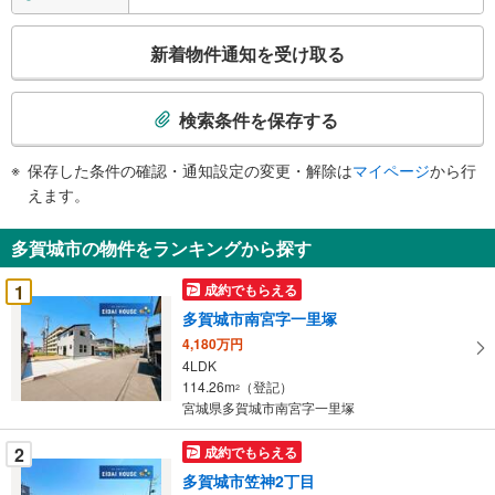
こ
新着物件通知を受け取る
の
検
索
検索条件を保存する
条
件
保存した条件の確認・通知設定の変更・解除は
マイページ
から行
で
えます。
通
知
多賀城市の物件をランキングから探す
を
受
1
成約でもらえる
け
多賀城市南宮字一里塚
取
4,180万円
る
4LDK
・
114.26m
（登記）
2
条
宮城県多賀城市南宮字一里塚
件
を
2
成約でもらえる
マ
多賀城市笠神2丁目