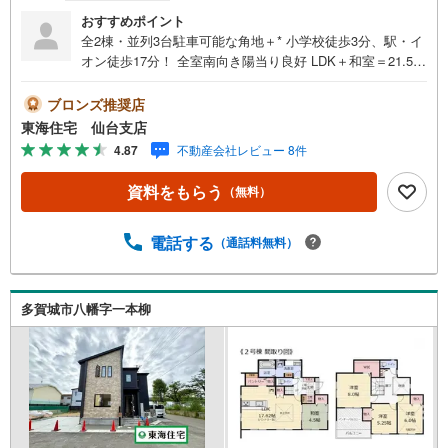
おすすめポイント
全2棟・並列3台駐車可能な角地＋* 小学校徒歩3分、駅・イ
オン徒歩17分！ 全室南向き陽当り良好 LDK＋和室＝21.5帖
の広々スペース！ 食洗機・WIC付き【おすすめポイント】
小学校徒歩3分、駅・イオン徒歩17分で通勤通学も安心！
ブロンズ推奨店
駐車場並列3台分有り 全室南向き陽当り良好 玄関上部は吹
東海住宅 仙台支店
抜で開放感UP！ LDK＋和室＝21.5帖の広々スペース！ 収
4.87
不動産会社レビュー 8件
納・可動棚が各階各所にありスッキリ暮らせそう 【周辺環
境】・多賀城八幡小学校 徒歩3分（195m）・高崎中学
資料をもらう
（無料）
校 徒歩24分（1920m）・イオン多賀城店 徒歩17分（13
60m）【所要時間の目安】■現地物件見学（60分～）■物件
探しのご相談（30分～）■資金計画のご相談（45分～）≫
電話する
（通話料無料）
他社さま掲載の物件もご案内可能 ※お客様のご都合に合わ
せてお時間調整致します！
多賀城市八幡字一本柳