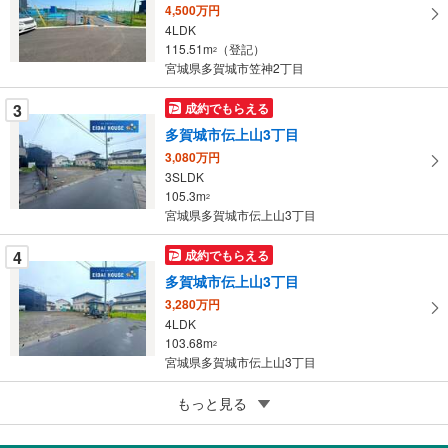
イ
4,500万円
ペ
4LDK
ー
115.51m
（登記）
2
宮城県多賀城市笠神2丁目
ジ
に
3
成約でもらえる
保
多賀城市伝上山3丁目
存
す
3,080万円
3SLDK
る
105.3m
2
宮城県多賀城市伝上山3丁目
4
成約でもらえる
多賀城市伝上山3丁目
3,280万円
4LDK
103.68m
2
宮城県多賀城市伝上山3丁目
5
もっと見る
成約でもらえる
多賀城市町前3丁目