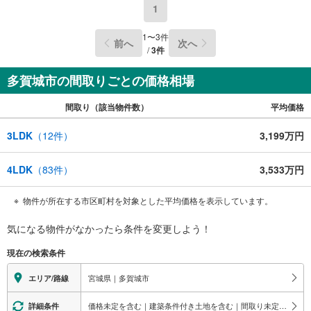
1
～永大ハウス工業の強み～
仙台市を中心に宮城県内の多数店舗で展開中！こちらでは当社の強みを大
きく2つに分けてご紹介！
1
〜
3
件
前へ
次へ
1.
/
3
件
＜豊富な不動産知識＞
戸建・マンション・土地...と種別を問わず不動産を取り扱っております。
更に教育施設や商業施設、子育て環境や行政などの地域情報を総合し、お
多賀城市の間取りごとの価格相場
客様により良い物件選びをして頂けるよう、しっかりとサポートさせて頂
きます。
間取り（該当物件数）
平均価格
2.＜経験豊富なスタッフ＞
当社では【購入】【売却】【引っ越し】【リフォーム】など住宅に関する
3LDK
（
12
件）
3,199万円
様々なご質問はもちろん、ご購入時に気になる住宅ローン各種税金につい
ても、誠心誠意ご説明させて頂きます。
4LDK
（
83
件）
3,533万円
各店舗ではキッズスペースも完備！お子様連れのご家族様で是非お越しく
ださい。
物件が所在する市区町村を対象とした平均価格を表示しています。
営業時間:10:00～18:00（定休日火・水曜日※店舗により変動あり）
現地のご案内も可能ですので、どうぞお気軽にお問い合わせください！
気になる物件がなかったら
条件を変更しよう！
現在の検索条件
宮城県｜多賀城市
エリア/路線
価格未定を含む｜建築条件付き土地を含む｜間取り未定を含む｜吹き抜け
詳細条件