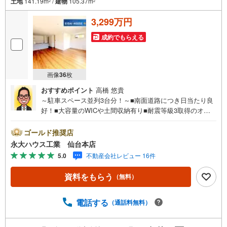
土地
141.19m
/
建物
105.37m
2
2
3,299万円
成約でもらえる
画像
36
枚
おすすめポイント
高橋 悠貴
～駐車スペース並列3台分！～■南面道路につき日当たり良
好！■大容量のWICや土間収納有り■耐震等級3取得のオー
ル電化住宅～永大ハウス工業の強み～仙台市を中心に宮城
県内の多数店舗で展開中！こちらでは当社の強みを大きく2
ゴールド推奨店
つに分けてご紹介！1.＜豊富な不動産知識＞戸建・マンシ
永大ハウス工業 仙台本店
ョン・土地...と種別を問わず不動産を取り扱っておりま
5.0
不動産会社レビュー 16件
す。更に教育施設や商業施設、子育て環境や行政などの地
域情報を総合し、お客様により良い物件選びをして頂ける
資料をもらう
（無料）
よう、しっかりとサポートさせて頂きます。2.＜経験豊富
なスタッフ＞当社では【購入】【売却】【引っ越し】【リ
フォーム】など住宅に関する様々なご質問はもちろん、ご
電話する
（通話料無料）
購入時に気になる住宅ローン各種税金についても、誠心誠
意ご説明させて頂きます。各店舗ではキッズスペースも完