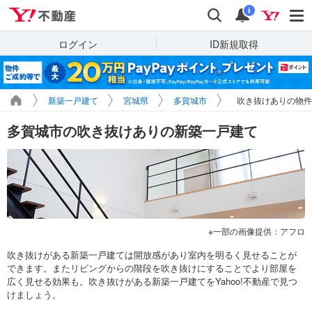
Yahoo!不動産
検索
通知
i
ログイン
ID新規取得
新築一戸建て
宮城県
多賀城市
吹き抜けありの物件
多賀城市の吹き抜けありの新築一戸建て
一部の画像提供：アフロ
吹き抜けがある新築一戸建ては開放感があり室内を明るく見せることが
できます。またリビングからの階段を吹き抜けにすることでより部屋を
広く見せる効果も。吹き抜けがある新築一戸建てをYahoo!不動産で見つ
けましょう。