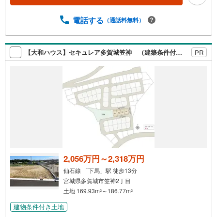
要時間の目安】■現地物件見学（60分～）■物件探しのご相
談（30分～）■資金計画のご相談（45分～）≫他社さま掲
電話する
（通話料無料）
載の物件もご案内可能 ※お客様のご都合に合わせてお時間
調整致します！
【大和ハウス】セキュレア多賀城笠神 （建築条件付宅地分譲）
PR
2,056万円～2,318万円
仙石線 「下馬」駅 徒歩13分
宮城県多賀城市笠神2丁目
土地 169.93m
～186.77m
2
2
建物条件付き土地