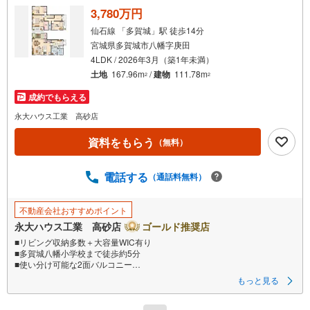
3,780万円
仙石線 「多賀城」駅 徒歩14分
宮城県多賀城市八幡字庚田
4LDK / 2026年3月（築1年未満）
土地
167.96m
/
建物
111.78m
2
2
成約でもらえる
永大ハウス工業 高砂店
資料をもらう
（無料）
電話する
（通話料無料）
不動産会社おすすめポイント
永大ハウス工業 高砂店
ゴールド推奨店
■リビング収納多数＋大容量WIC有り
■多賀城八幡小学校まで徒歩約5分
■使い分け可能な2面バルコニー
もっと見る
■見学・来場予約でデジタルギフトプレゼント実施中■デジコ詳細はHP参照