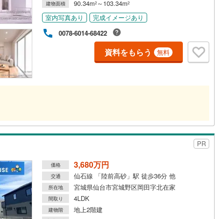
90.34m
～103.34m
建物面積
2
2
室内写真あり
完成イメージあり
0078-6014-68422
資料をもらう
無料
PR
3,680万円
価格
仙石線 「陸前高砂」駅 徒歩36分 他
交通
宮城県仙台市宮城野区岡田字北在家
所在地
4LDK
間取り
地上2階建
建物階