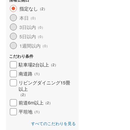
指定なし
（
2
）
本日
（
0
）
3日以内
（
0
）
5日以内
（
0
）
1週間以内
（
0
）
こだわり条件
駐車場2台以上
（
2
）
南道路
（
1
）
リビングダイニング15畳
以上
（
2
）
前道6m以上
（
2
）
平坦地
（
1
）
すべてのこだわりを見る