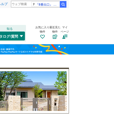
ヘルプ
『8番出口』 金ロー
検索
お気に入り
最近見た
マイ
知る
物件
物件
ページ
仙山線
(
4
)
タログ/質問
気仙沼線
(
0
)
トイレ２か所
（
1
）
若林区
(
0
)
福島
東北新幹線
(
5
)
六丁の目
(
0
)
(
0
)
太陽光発電システム
（
0
）
(
0
)
栃木
群馬
山梨
気仙沼市
(
0
)
角田市
(
1
)
登米市
(
0
)
南道路
（
1
）
大崎市
(
4
)
和歌山
刈田郡七ヶ宿町
(
0
)