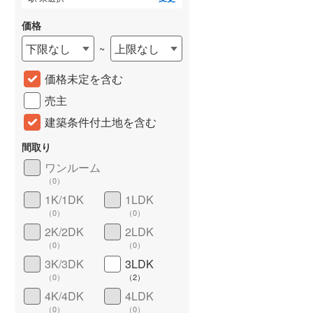
価格
下限なし
上限なし
~
価格未定を含む
売主
建築条件付土地を含む
間取り
詳しく見る
ワンルーム
（
0
）
1K/1DK
1LDK
（
0
）
（
0
）
2K/2DK
2LDK
（
0
）
（
0
）
3K/3DK
3LDK
（
0
）
（
2
）
4K/4DK
4LDK
（
0
）
（
0
）