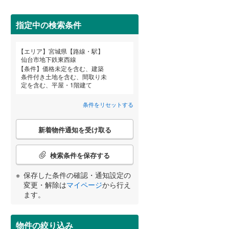
柴田郡柴田町
(
0
)
亘理郡亘理町
(
0
)
指定中の検索条件
宮城郡七ヶ浜町
(
4
)
エリア
宮城県【路線・駅】
宮崎
鹿児島
沖縄
仙台市地下鉄東西線
黒川郡大郷町
(
0
)
条件
価格未定を含む、建築
条件付き土地を含む、間取り未
住宅性能評価付き
（
1
）
加美郡加美町
(
2
)
定を含む、平屋・1階建て
牡鹿郡女川町
(
0
)
条件をリセットする
する
る
条件をリセットする
条件をリセットする
条件をリセットする
条件をリセットする
条件をリセットする
条件をリセットする
こ
新着物件通知を受け取る
の
検
索
検索条件を保存する
条
件
小学校まで1km以内
（
0
）
保存した条件の確認・通知設定の
で
変更・解除は
マイページ
から行え
通
ます。
知
を
間取り変更可能
（
0
）
受
物件の絞り込み