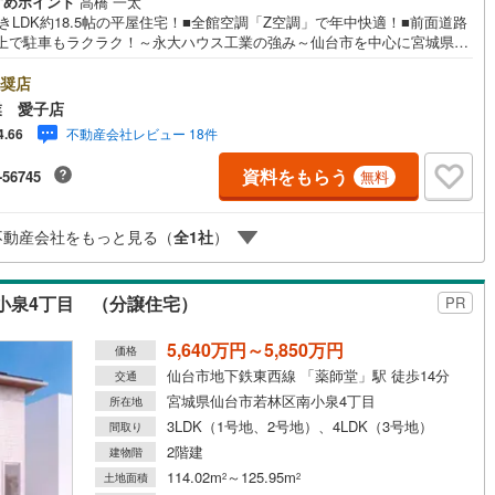
すめポイント
高橋 一太
きLDK約18.5帖の平屋住宅！■全館空調「Z空調」で年中快適！■前面道路
以上で駐車もラクラク！～永大ハウス工業の強み～仙台市を中心に宮城県内
契約、入居関連など
数店舗で展開中！こちらでは当社の強みを大きく2つに分けてご紹介！1.＜
な不動産知識＞戸建・マンション・土地...と種別を問わず不動産を取り扱
奨店
能
（
0
）
おります。更に教育施設や商業施設、子育て環境や行政などの地域情報を
業 愛子店
し、お客様により良い物件選びをして頂けるよう、しっかりとサポートさ
不動産会社レビュー 18件
4.66
頂きます。2.＜経験豊富なスタッフ＞当社では【購入】【売却】【引っ越
応
【リフォーム】など住宅に関する様々なご質問はもちろん、ご購入時に気
資料をもらう
-56745
無料
る住宅ローン各種税金についても、誠心誠意ご説明させて頂きます。各店
ン内見(相談)可
（
2
）
IT重説可
（
2
）
はキッズスペースも完備！お子様連れのご家族様で是非お越しください。
間:10:00～18:00（定休日火・水曜日※店舗により変動あり）現地のご案
不動産会社をもっと見る（
全
1
社
）
可能ですので、どうぞお気軽にお問い合わせください！
ン対応とは？
小泉4丁目 （分譲住宅）
PR
5,640万円～5,850万円
価格
仙台市地下鉄東西線 「薬師堂」駅 徒歩14分
交通
宮城県仙台市若林区南小泉4丁目
所在地
3LDK（1号地、2号地）、4LDK（3号地）
間取り
2階建
建物階
114.02m
～125.95m
土地面積
2
2