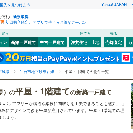
Yahoo! JAPAN
援先を見つけよう
と便利に
新規取得
初回購入限定、アプリで使えるお得なクーポン
検索条件を保存しました
買う
建てる
売る
6
)
常磐線
(
3
)
ョン
新築一戸建て
中古一戸建て
注文住宅
土地
売却査定
カ
この検索条件の新着物件通知は、
マイページ
から設定できます。
石巻線
(
2
)
0
）
オール電化
（
2
）
)
宮城野区
(
0
)
岩手
宮城
秋田
山形
0
)
陸羽東線
(
7
)
国際センター
)
(
0
)
(
0
)
(
1
)
(
0
)
(
0
)
台以上
（
2
）
ビルトインガレージ
（
0
）
)
泉区
(
7
)
宮城県、仙台市地下鉄東西線、価格未定を含む、建築条
神奈川
埼玉
千葉
茨城
線
(
5
)
宮城県
仙台市地下鉄東西線
平屋・1階建ての物件一覧
タ付インターホン
防犯カメラ
（
0
）
件付き土地を含む、間取り未定を含む、平屋・1階建て
(
0
)
)
塩竈市
(
0
)
長野
富山
石川
福井
下鉄南北線
(
11
)
仙台市地下鉄東西線
(
2
)
平屋・1階建て
)
名取市
(
0
)
県）の
の新築一戸建て
建ち方、日当たり
閉じる
閉じる
お気に入りリストを見る
お気に入りリストを見る
閉じる
閉じる
(
0
)
岩沼市
(
2
)
岐阜
静岡
三重
行
(
1
)
仙台空港アクセス線
(
0
)
ないバリアフリーな構造や柔軟に間取りを工夫できることも魅力。近
以上
（
2
）
角地
（
0
）
好みにデザインできる平屋が注目されています。平屋・1階建ての理
検索条件を保存する
)
東松島市
(
0
)
けましょう。
兵庫
京都
滋賀
奈良
1
）
マイページ
)
刈田郡蔵王町
(
0
)