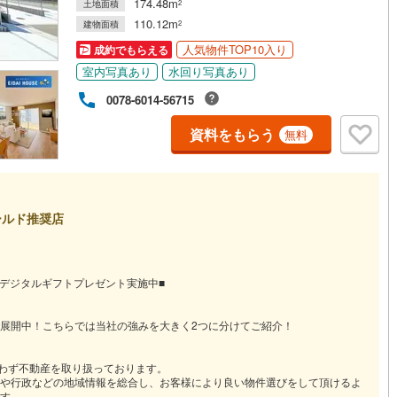
174.48m
土地面積
2
110.12m
建物面積
2
人気物件TOP10入り
成約でもらえる
室内写真あり
水回り写真あり
0078-6014-56715
資料をもらう
無料
ールド推奨店
るデジタルギフトプレゼント実施中■
展開中！こちらでは当社の強みを大きく2つに分けてご紹介！
問わず不動産を取り扱っております。
や行政などの地域情報を総合し、お客様により良い物件選びをして頂けるよ
す。