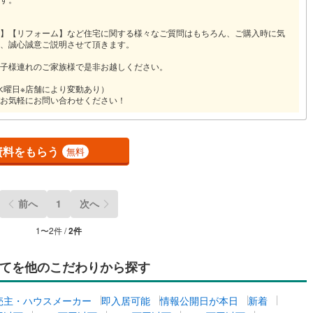
】【リフォーム】など住宅に関する様々なご質問はもちろん、ご購入時に気
、誠心誠意ご説明させて頂きます。
子様連れのご家族様で是非お越しください。
火・水曜日※店舗により変動あり）
お気軽にお問い合わせください！
資料をもらう
無料
前へ
1
次へ
1
〜
2
件 /
2
件
てを他のこだわりから探す
売主・ハウスメーカー
即入居可能
情報公開日が本日
新着