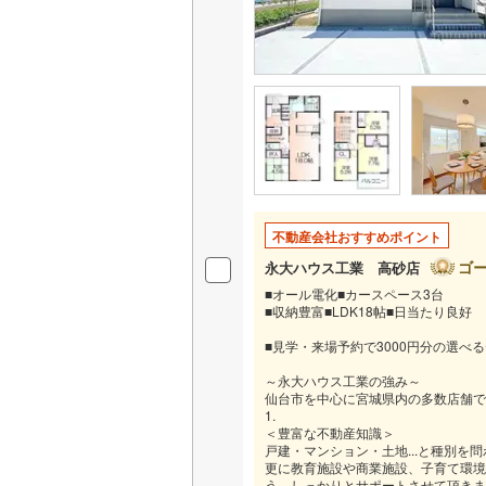
不動産会社おすすめポイント
ゴ
永大ハウス工業 高砂店
■オール電化■カースペース3台
■収納豊富■LDK18帖■日当たり良好
■見学・来場予約で3000円分の選べ
～永大ハウス工業の強み～
仙台市を中心に宮城県内の多数店舗で
1.
＜豊富な不動産知識＞
戸建・マンション・土地...と種別を
更に教育施設や商業施設、子育て環境
う、しっかりとサポートさせて頂きま