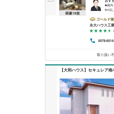
おす
■南向
6m
販売、価格、
画像
18
枚
の多
豊富
ゴールド推
即入居可
って
永大ハウス工
総合
せて
オンライン対
し】
0078-6014
にな
オンライ
舗で
営業時
取り扱い
内も
オンライ
【大和ハウス】セキュレア南