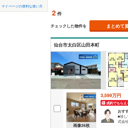
中国
LD
鳥取
柴田郡大
マイページの便利な使い方
2
リビング
件
柴田郡川
四国
徳島
（
2
）
亘理郡山
まとめて
チェックした物件を
九州・沖縄
福岡
構造・規模・
宮城郡利
仙台市太白区山田本町
耐震、免
黒川郡大
（
1
）
遠田郡涌
0
0
0
0
0
0
該当物件
該当物件
該当物件
該当物件
該当物件
該当物件
件
件
件
件
件
件
長期優良
本吉郡南
立地
3,599万円
最寄りの
成約でもらえ
間取り、居室
おす
■珍し
式会
吹き抜け
画像
36
枚
着の