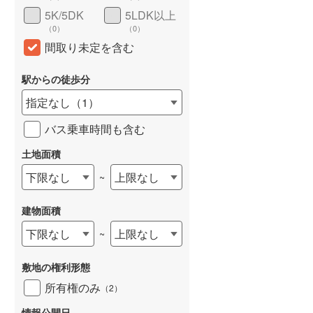
5K/5DK
5LDK以上
（
0
）
（
0
）
間取り未定を含む
駅からの徒歩分
指定なし
（
1
）
バス乗車時間も含む
土地面積
下限なし
上限なし
~
建物面積
下限なし
上限なし
~
敷地の権利形態
所有権のみ
（
2
）
情報公開日