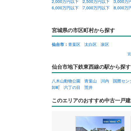
2,000万円以下
2,500万円以下
3,000
6,000万円以下
7,000万円以下
8,000
宮城県の市区町村から探す
仙台市
：
青葉区
太白区
泉区
仙台市地下鉄東西線の駅から探す
八木山動物公園
青葉山
川内
国際セン
卸町
六丁の目
荒井
このエリアのおすすめ中古一戸建