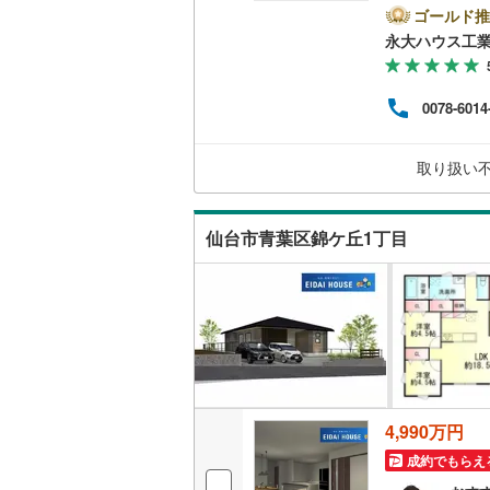
地域
ゴールド推
二世帯向
応。
永大ハウス工
しを
サービス
大切
却】
0078-6014
どの
キッチン
購入
備。 
独立型キ
取り扱い
曜日
い。
浴室
仙台市青葉区錦ケ丘1丁目
浴室乾燥
バルコニー、
ウッドデ
収納
4,990万円
ウォーク
成約でもらえ
（
2
）