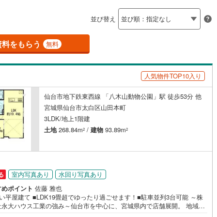
島根
岡山
広島
山口
河原町
(
0
)
柴田郡村田町
(
0
)
並び替え
ダイニング15畳以上
崎町
(
0
)
伊具郡丸森町
(
0
)
香川
愛媛
高知
保存した条件を見る
元町
(
0
)
宮城郡松島町
(
0
)
資料をもらう
無料
佐賀
長崎
熊本
大分
施工・品質・工法関連
府町
(
2
)
黒川郡大和町
(
1
)
人気物件TOP10入り
震、制震構造
設計住宅性能評価付き
衡村
(
0
)
加美郡色麻町
(
0
)
（
1
）
谷町
(
1
)
遠田郡美里町
(
1
)
仙台市地下鉄東西線 「八木山動物公園」駅 徒歩53分 他
この条件で検索する
この条件で検索する
この条件で検索する
この条件で検索する
この条件で検索する
この条件で検索する
市区町村以下を選択
市区町村を選択す
駅を選択する
宮城県仙台市太白区山田本町
住宅
（
2
）
大規模（総区画数50戸以上）
三陸町
(
0
)
3LDK/地上1階建
（
0
）
土地
268.84m
/
建物
93.89m
2
2
駅が始発駅
（
1
）
海まで2km以内
（
0
）
室内写真あり
水回り写真あり
る
全体
すめポイント
佐藤 雅也
い平屋建て ■LDK19畳超でゆったり過ごせます！■駐車並列3台可能 ～株
社永大ハウス工業の強み～仙台市を中心に、宮城県内で店舗展開。 地域密
（
0
）
バリアフリー住宅
（
2
）
ネットワークと実績で、お客様の理想の住まい探しをサポートします。■