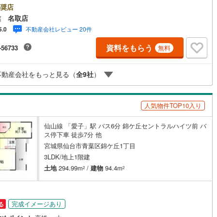
密着だからできる“本当に役立つ提案”戸建・マンション・土地まで幅広く対
奨店
け
（
0
）
平屋・1階建て
（
2
）
 さらに、学校区・買い物環境・交通利便性・子育て環境など、 実際の暮ら
業 名取店
見据えた情報をご提供します。「住んでから後悔しないためのご提案」を
ルーム（納戸）
（
0
）
不動産会社レビュー 20件
5.0
にしています。■ 住まいのことを“まとめて相談できる安心感”【購入】【売
【住み替え】【リフォーム】までワンストップ対応。 住宅ローンや税金な
資料をもらう
-56733
無料
専門的な内容も、分かりやすく丁寧にご説明いたします。初めての不動産
の方でも、安心して一歩を踏み出せます。各店舗にはキッズスペースを完
ご家族皆様でお気軽にご来店ください。営業時間:10:00～18:00定休日:水
ッチン
（
0
）
対面キッチン
（
2
）
不動産会社をもっと見る（
全
9
社
）
現地見学・ご相談も随時受付中です。ぜひお気軽にお問い合わせくださ
人気物件TOP10入り
機あり
（
2
）
仙山線 「愛子」駅 バス6分 錦ケ丘セントラルハイツ前 バ
ス停下車 徒歩7分 他
庭
宮城県仙台市青葉区錦ケ丘1丁目
3LDK/地上1階建
ッキあり
（
0
）
土地
294.99m
/
建物
94.4m
2
2
インクローゼット
床下収納
（
2
）
完成イメージあり
る