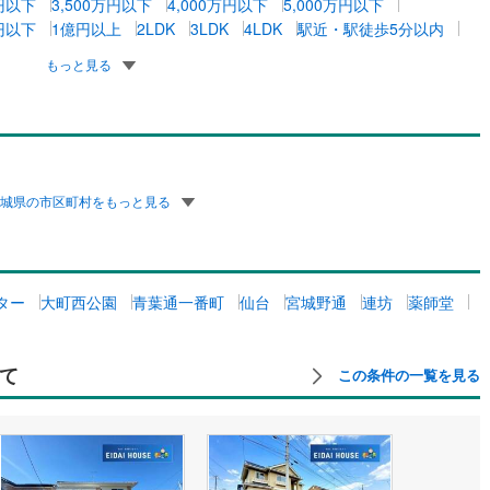
万円以下
3,500万円以下
4,000万円以下
5,000万円以下
万円以下
1億円以上
2LDK
3LDK
4LDK
駅近・駅徒歩5分以内
もっと見る
宮城県の市区町村をもっと見る
ター
大町西公園
青葉通一番町
仙台
宮城野通
連坊
薬師堂
て
この条件の一覧を見る