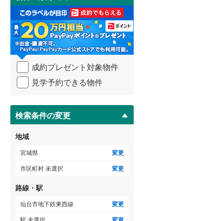
け
3階建て以上
（
0
）
取
る
・
条
件
を
成約プレゼント対象物件
マ
イ
見学予約できる物件
ペ
ー
ジ
に
検索条件の変更
保
存
地域
す
る
宮城県
変更
市区町村 未選択
変更
路線・駅
仙台市地下鉄東西線
変更
駅 未選択
変更