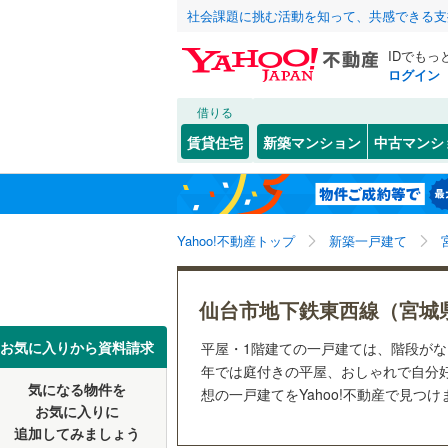
社会課題に挑む活動を知って、共感できる支
IDでもっ
ログイン
借りる
北海道
JR
北海道
東北本線
(
こだわり条件
設備
賃貸住宅
新築マンション
中古マンシ
仙石線
(
5
)
床暖房
（
仙台市
青葉区
(
3
東北
青森
大船渡線
(
(
1
)
(
0
)
(
0
駐車場2
太白区
(
1
関東
東京
秋田新幹
Yahoo!不動産トップ
新築一戸建て
ＴＶモニ
宮城県のそのほ
石巻市
(
0
（
2
）
信越・北陸
かの地域
新潟
地下鉄
仙台市地
白石市
(
0
仙台市地下鉄東西線（宮城
配置、向き、
多賀城市
東海
愛知
私鉄・その他
阿武隈急
お気に入りから資料請求
(
0
)
平屋・1階建ての一戸建ては、階段が
前道6m
年では庭付きの平屋、おしゃれで自分
栗原市
(
1
気になる物件を
想の一戸建てをYahoo!不動産で見つ
近畿
大阪
平坦地
（
お気に入りに
富谷市
(
1
追加してみましょう