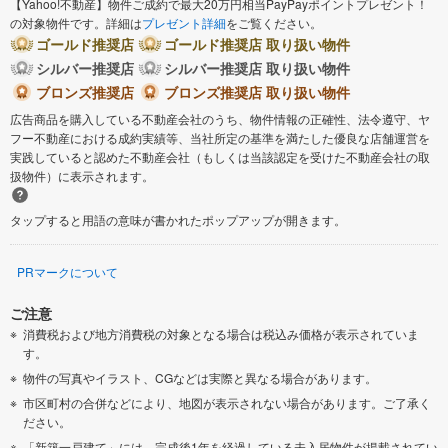
【Yahoo!不動産】物件ご成約で最大20万円相当PayPayポイントプレゼント！
の対象物件です。詳細は
プレゼント詳細
をご覧ください。
ゴールド推奨店
ゴールド推奨店 取り扱い物件
シルバー推奨店
シルバー推奨店 取り扱い物件
ブロンズ推奨店
ブロンズ推奨店 取り扱い物件
広告商品を購入している不動産会社のうち、物件情報の正確性、法令遵守、ヤ
フー不動産における成約実績等、当社所定の基準を満たした優良な店舗運営を
実践していると認めた不動産会社（もしくは当該認定を受けた不動産会社の取
扱物件）に表示されます。
タップすると用語の意味が書かれたポップアップが開きます。
PRマークについて
ご注意
消費税および地方消費税の対象となる場合は税込み価格が表示されていま
す。
物件の写真やイラスト、CGなどは実際と異なる場合があります。
市区町村の合併などにより、地図が表示されない場合があります。ご了承く
ださい。
「新築一戸建て」には、完成後1年を経過している未入居物件が掲載されてい