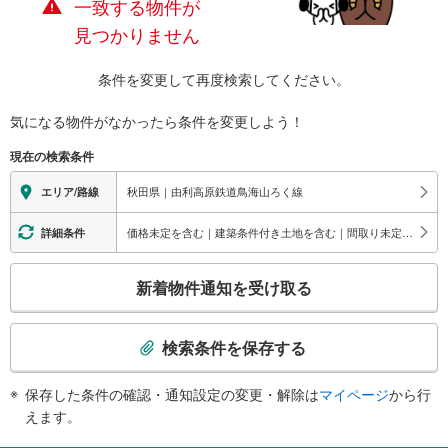
一致する物件が
見つかりません
条件を変更して再度検索してください。
気になる物件がなかったら
条件を変更しよう！
現在の検索条件
秋田県｜由利高原鉄道鳥海山ろく線
エリア/路線
価格未定を含む｜建築条件付き土地を含む｜間取り未定を含む
詳細条件
こ
新着物件通知を受け取る
の
検
索
検索条件を保存する
条
件
保存した条件の確認・通知設定の変更・解除は
マイページ
から行
で
えます。
通