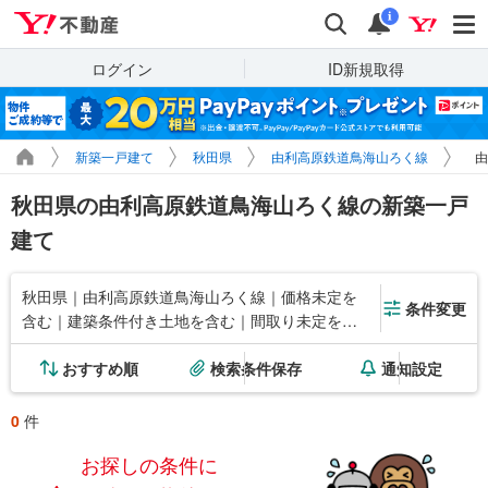
Yahoo!不動産
検索
通知
i
ログイン
ID新規取得
新築一戸建て
秋田県
由利高原鉄道鳥海山ろく線
由
秋田県の由利高原鉄道鳥海山ろく線の新築一戸
建て
秋田県｜由利高原鉄道鳥海山ろく線｜価格未定を
条件変更
含む｜建築条件付き土地を含む｜間取り未定を含
む
おすすめ順
検索条件保存
通知設定
0
件
お探しの条件に