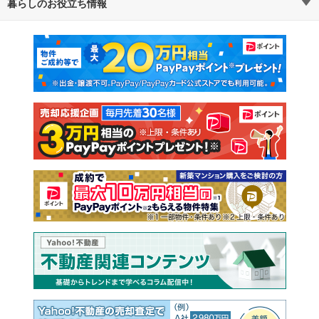
暮らしのお役立ち情報
不動産・住宅
賃貸住宅
通勤・通学時間から探す
地図から探す
マンションカタログ
教えて！住まいの先生
新築マンション
中古マンション
新築一戸建て
中古一戸建て
注文住宅
土地
売却査定