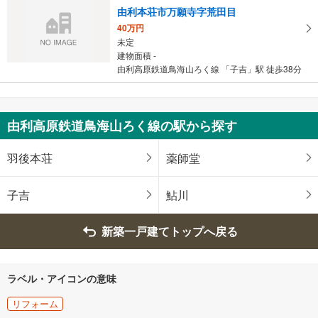
由利本荘市万願寺字荒田目
40万円
未定
建物面積 -
由利高原鉄道鳥海山ろく線 「子吉」駅 徒歩38分
由利高原鉄道鳥海山ろく線の駅から探す
羽後本荘
薬師堂
子吉
鮎川
新築一戸建てトップへ戻る
ラベル・アイコンの意味
リフォーム