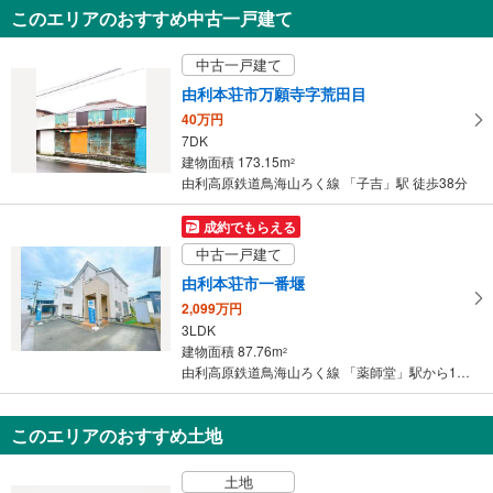
知
このエリアのおすすめ中古一戸建て
を
受
中古一戸建て
け
由利本荘市万願寺字荒田目
取
40万円
る
7DK
・
建物面積 173.15m
2
条
由利高原鉄道鳥海山ろく線 「子吉」駅 徒歩38分
件
を
成約でもらえる
マ
中古一戸建て
イ
由利本荘市一番堰
ペ
2,099万円
ー
3LDK
ジ
建物面積 87.76m
2
に
由利高原鉄道鳥海山ろく線 「薬師堂」駅から1600m 車:4分
保
存
このエリアのおすすめ土地
す
る
土地