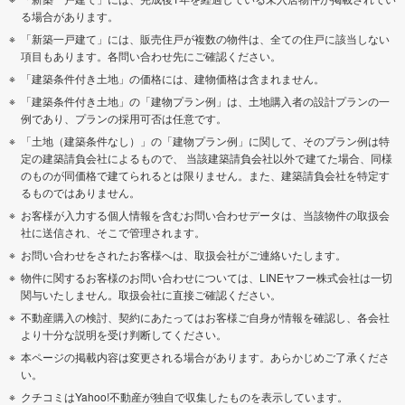
る場合があります。
「新築一戸建て」には、販売住戸が複数の物件は、全ての住戸に該当しない
項目もあります。各問い合わせ先にご確認ください。
「建築条件付き土地」の価格には、建物価格は含まれません。
「建築条件付き土地」の「建物プラン例」は、土地購入者の設計プランの一
例であり、プランの採用可否は任意です。
「土地（建築条件なし）」の「建物プラン例」に関して、そのプラン例は特
定の建築請負会社によるもので、 当該建築請負会社以外で建てた場合、同様
のものが同価格で建てられるとは限りません。また、建築請負会社を特定す
るものではありません。
お客様が入力する個人情報を含むお問い合わせデータは、当該物件の取扱会
社に送信され、そこで管理されます。
お問い合わせをされたお客様へは、取扱会社がご連絡いたします。
物件に関するお客様のお問い合わせについては、LINEヤフー株式会社は一切
関与いたしません。取扱会社に直接ご確認ください。
不動産購入の検討、契約にあたってはお客様ご自身が情報を確認し、各会社
より十分な説明を受け判断してください。
本ページの掲載内容は変更される場合があります。あらかじめご了承くださ
い。
クチコミはYahoo!不動産が独自で収集したものを表示しています。