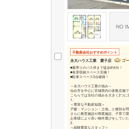
不動産会社おすすめポイント
ゴ
永大ハウス工業 愛子店
■最寄りのバス停まで徒歩約4分！
■各室収納スペース完備！
■駐車スペース3台確保！
～永大ハウス工業の強み～
仙台市を中心に宮城県内の多数店舗で
こちらでは当社の強みを大きく2つに
1.
＜豊富な不動産知識＞
戸建・マンション・土地…と種別を問
さらに教育施設や商業施設、子育て環
お客様により良い物件選びをしていた
2.
＜経験豊富なスタッフ＞