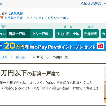
Yahoo! JAPAN
ル
と便利に
新規取得
初回購入限定、アプリで使えるお得なクーポン
検索条件を保存しました
買う
建てる
売る
)
陸羽東線
(
0
)
ョン
新築一戸建て
中古一戸建て
注文住宅
土地
売却査定
カ
この検索条件の新着物件通知は、
マイページ
から設定できます。
68
)
米坂線
(
2
)
2
）
オール電化
（
40
）
0
)
米沢市
(
2
)
岩手
宮城
秋田
山形
0
)
山形新幹線
(
42
)
5
)
(
3
)
(
1
)
(
1
)
(
3
)
(
3
)
(
3
)
台以上
（
41
）
ビルトインガレージ
（
0
）
)
新庄市
(
0
)
山形県、左沢線、4,000万円、建築条件付き土地を含
神奈川
埼玉
千葉
茨城
山形県
左沢線
4,000万円以下の物件一覧
タ付インターホン
防犯カメラ
（
11
）
)
村山市
(
0
)
む、間取り未定を含む
フラワー長井線
(
0
)
)
東根市
(
7
)
長野
富山
石川
福井
00万円以下
の新築一戸建て
建ち方、日当たり
)
東村山郡山辺町
(
1
)
閉じる
閉じる
お気に入りリストを見る
お気に入りリストを見る
閉じる
閉じる
岐阜
静岡
三重
新築一戸建てから探しましょう。Yahoo!不動産なら間取りやエリ
検索条件を保存する
河北町
以上
（
35
(
）
0
)
西村山郡西川町
角地
（
8
）
(
0
)
く検索できるので4,000万円以下の理想の新築一戸建てに出会えま
マイページ
兵庫
京都
滋賀
奈良
大江町
22
）
(
0
)
北村山郡大石田町
(
0
)
上町
(
0
)
最上郡舟形町
(
0
)