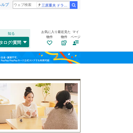
ヘルプ
三原重夫 ドラマー
検索
お気に入り
最近見た
マイ
知る
物件
物件
ページ
陸羽西線
(
0
)
タログ/質問
左沢線
(
48
)
トイレ２か所
（
41
）
鶴岡市
(
0
)
福島
(
0
)
(
0
)
(
0
)
太陽光発電システム
（
0
）
寒河江市
(
3
)
栃木
群馬
山梨
長井市
(
0
)
尾花沢市
(
0
)
東村山郡中山町
(
0
)
西村山郡朝日町
南道路
（
8
）
(
0
)
和歌山
最上郡金山町
(
0
)
最上郡真室川町
(
0
)