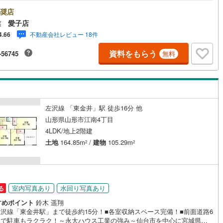
数店舗で展開中！こちらでは当社の強みを大きく2つに分けてご紹介！1.＜
な不動産知識＞戸建・マンション・土地…と種別を問わず不動産を取り扱
奨店
おります。さらに教育施設や商業施設、子育て環境や行政などの地域情報
業 愛子店
合し、お客様により良い物件選びをしていただけるよう、しっかりとサポ
契約、入居関連など
不動産会社レビュー 18件
4.66
させていただきます。2.＜経験豊富なスタッフ＞当社では【購入】【売
【引っ越し】【リフォーム】など住宅に関する様々なご相談はもちろん、
資料をもらう
能
（
0
）
-56745
無料
入時に気になる住宅ローンや各種税金についても、誠心誠意ご説明させて
だきます。各店舗ではキッズスペースも完備！お子様連れのご家族皆様
ひお越しください。営業時間:10:00～18:00（定休日:火・水曜日 ※店舗
応
り変動あり）現地のご案内も可能ですので、どうぞお気軽にお問い合わせ
さい！
ン内見(相談)可
（
19
）
IT重説可
（
0
）
左沢線 「東金井」駅 徒歩16分 他
山形県山形市江南4丁目
ン対応とは？
4LDK/地上2階建
土地
164.85m
/
建物
105.29m
2
2
室内写真あり
水回り写真あり
る
すめポイント
鈴木 遥翔
左沢線「東金井駅」まで徒歩約15分！■各室収納スペース完備！■前面道路6
上で駐車もラクラク！～永大ハウス工業の強み～仙台市を中心に宮城県内