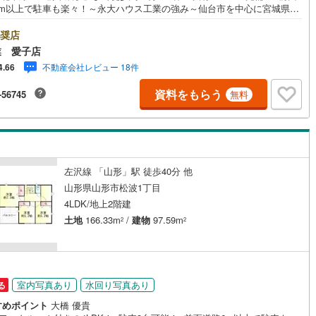
6m以上で駐車も楽々！～永大ハウス工業の強み～仙台市を中心に宮城県内
数店舗で展開中！こちらでは当社の強みを大きく2つに分けてご紹介！1.＜
な不動産知識＞戸建・マンション・土地…と種別を問わず不動産を取り扱
奨店
おります。さらに教育施設や商業施設、子育て環境や行政などの地域情報
業 愛子店
合し、お客様により良い物件選びをしていただけるよう、しっかりとサポ
不動産会社レビュー 18件
4.66
させていただきます。2.＜経験豊富なスタッフ＞当社では【購入】【売
【引っ越し】【リフォーム】など住宅に関する様々なご相談はもちろん、
資料をもらう
-56745
無料
入時に気になる住宅ローンや各種税金についても、誠心誠意ご説明させて
だきます。各店舗ではキッズスペースも完備！お子様連れのご家族皆様
ひお越しください。営業時間:10:00～18:00（定休日:火・水曜日 ※店舗
り変動あり）現地のご案内も可能ですので、どうぞお気軽にお問い合わせ
さい！
左沢線 「山形」駅 徒歩40分 他
山形県山形市松波1丁目
4LDK/地上2階建
土地
166.33m
/
建物
97.59m
2
2
室内写真あり
水回り写真あり
る
すめポイント
大橋 優貴