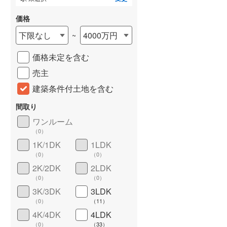
価格
下限なし
4000万円
~
価格未定を含む
売主
建築条件付土地を含む
間取り
ワンルーム
詳しく見る
（
0
）
1K/1DK
1LDK
（
0
）
（
0
）
2K/2DK
2LDK
（
0
）
（
0
）
3K/3DK
3LDK
（
0
）
（
11
）
4K/4DK
4LDK
（
0
）
（
33
）