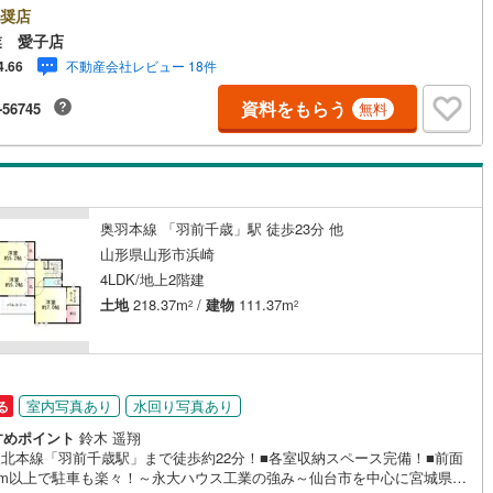
.＜豊富な不動産知識＞戸建・マンション・土地...と種別を問わず不動産
奨店
け
（
0
）
平屋・1階建て
（
3
）
り扱っております。更に教育施設や商業施設、子育て環境や行政などの地
業 愛子店
報を総合し、お客様により良い物件選びをして頂けるよう、しっかりとサ
ルーム（納戸）
不動産会社レビュー 18件
4.66
トさせて頂きます。2.＜経験豊富なスタッフ＞当社では【購入】【売却】
っ越し】【リフォーム】など住宅に関する様々なご質問はもちろん、ご購
資料をもらう
-56745
無料
に気になる住宅ローン各種税金についても、誠心誠意ご説明させて頂きま
各店舗ではキッズスペースも完備！お子様連れのご家族様で是非お越しく
。営業時間:10:00～18:00（定休日火・水曜日※店舗により変動あり）現
ご案内も可能ですので、どうぞお気軽にお問い合わせください！
ッチン
（
0
）
対面キッチン
（
36
）
奥羽本線 「羽前千歳」駅 徒歩23分 他
山形県山形市浜崎
4LDK/地上2階建
機あり
（
38
）
土地
218.37m
/
建物
111.37m
2
2
庭
ッキあり
（
0
）
室内写真あり
水回り写真あり
る
すめポイント
鈴木 遥翔
R東北本線「羽前千歳駅」まで徒歩約22分！■各室収納スペース完備！■前面
6m以上で駐車も楽々！～永大ハウス工業の強み～仙台市を中心に宮城県内
インクローゼット
床下収納
（
35
）