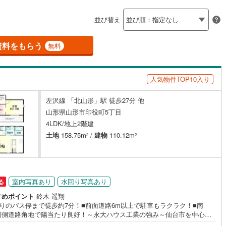
島根
岡山
広島
山口
蔵村
(
0
)
最上郡鮭川村
(
0
)
並び替え
ダイニング15畳以上
香川
愛媛
高知
高畠町
(
0
)
東置賜郡川西町
(
0
)
保存した条件を見る
資料をもらう
無料
白鷹町
(
0
)
西置賜郡飯豊町
(
0
)
佐賀
長崎
熊本
大分
施工・品質・工法関連
庄内町
(
0
)
飽海郡遊佐町
(
0
)
人気物件TOP10入り
震、制震構造
設計住宅性能評価付き
（
26
）
左沢線 「北山形」駅 徒歩27分 他
この条件で検索する
この条件で検索する
この条件で検索する
この条件で検索する
この条件で検索する
この条件で検索する
市区町村以下を選択
市区町村を選択す
駅を選択する
山形県山形市印役町5丁目
住宅
（
3
）
大規模（総区画数50戸以上）
4LDK/地上2階建
（
0
）
土地
158.75m
/
建物
110.12m
2
2
駅が始発駅
（
0
）
海まで2km以内
（
0
）
室内写真あり
水回り写真あり
る
全体
すめポイント
鈴木 遥翔
寄りのバス停まで徒歩約7分！■前面道路6m以上で駐車もラクラク！■南
南側道路角地で陽当たり良好！～永大ハウス工業の強み～仙台市を中心に
（
0
）
バリアフリー住宅
（
0
）
県内の多数店舗で展開中！こちらでは当社の強みを大きく2つに分けてご紹