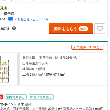
数店舗で展開中！こちらでは当社の強みを大きく2つに分けてご紹介！1.＜
な不動産知識＞戸建・マンション・土地...と種別を問わず不動産を取り扱
奨店
おります。更に教育施設や商業施設、子育て環境や行政などの地域情報を
業 愛子店
し、お客様により良い物件選びをして頂けるよう、しっかりとサポートさ
不動産会社レビュー 18件
4.66
頂きます。2.＜経験豊富なスタッフ＞当社では【購入】【売却】【引っ越
【リフォーム】など住宅に関する様々なご質問はもちろん、ご購入時に気
資料をもらう
-56745
無料
る住宅ローン各種税金についても、誠心誠意ご説明させて頂きます。各店
はキッズスペースも完備！お子様連れのご家族様で是非お越しください。
間:10:00～18:00（定休日火・水曜日※店舗により変動あり）現地のご案
可能ですので、どうぞお気軽にお問い合わせください！
人気物件TOP10入り
奥羽本線 「羽前千歳」駅 徒歩23分 他
山形県山形市浜崎
3LDK/地上1階建
土地
218.44m
/
建物
97.71m
2
2
室内写真あり
水回り写真あり
る
すめポイント
鈴木 遥翔
R東北本線「羽前千歳駅」まで徒歩約22分！■各室収納スペース完備！■前面