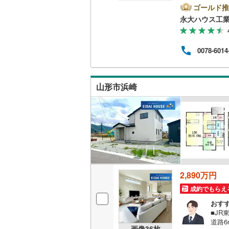
介！1
ゴールド推
二世帯向
を取
永大ハウス工
域情
サービス
ポー
（
16
）
【引
0078-6014
入時
す。
キッチン
ださい
地の
山形市浜崎
独立型キ
浴室
浴室乾燥
バルコニー、
2,890万円
ウッドデ
成約でもらえ
おす
収納
■J
道路
ウォーク
画像
36
枚