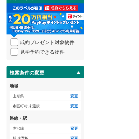
け
3階建て以上
（
0
）
取
る
・
条
件
を
成約プレゼント対象物件
マ
イ
見学予約できる物件
ペ
ー
ジ
に
検索条件の変更
保
存
地域
す
る
山形県
変更
市区町村 未選択
変更
路線・駅
左沢線
変更
駅 未選択
変更