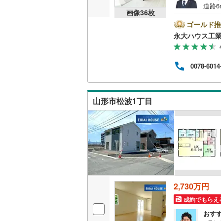
道路
画像
36
枚
の多
豊富
ゴールド推
って
永大ハウス工
を総
ート
却】
0078-6014
ご購
いた
で、ぜ
によ
山形市松波1丁目
くだ
2,730万円
成約でもらえ
おす