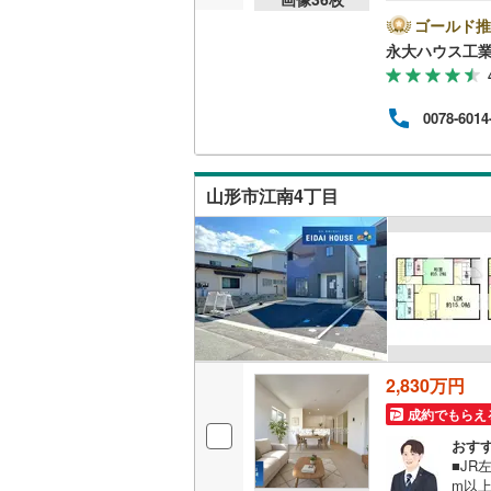
の多
（
30
）
豊富
ゴールド推
って
永大ハウス工
を総
販売、価格、
ート
却】
即入居可
0078-6014
ご購
いた
で、ぜ
オンライン対
によ
山形市江南4丁目
くだ
オンライ
オンライ
2,830万円
成約でもらえ
おす
■JR
m以