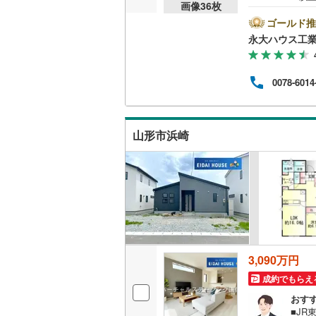
画像
36
枚
の多
豊富
ゴールド推
って
永大ハウス工
総合
せて
し】
0078-6014
にな
舗で
営業時
内も
山形市浜崎
3,090万円
成約でもらえ
おす
■J