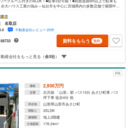
ワークルーム付きの4LDK！■駐車3台可能！■前面道路6m以上で駐車も
～永大ハウス工業の強み～仙台市を中心に宮城県内の多数店舗で展開中！
らでは当社の強みを大きく2つに分けてご紹介！1.＜豊富な不動産知識＞戸
マンション・土地…と種別を問わず不動産を取り扱っております。さらに
奨店
施設や商業施設、子育て環境や行政などの地域情報を総合し、お客様によ
業 名取店
い物件選びをしていただけるよう、しっかりとサポートさせていただきま
不動産会社レビュー 20件
5.0
2.＜経験豊富なスタッフ＞当社では【購入】【売却】【引っ越し】【リフ
ム】など住宅に関する様々なご相談はもちろん、ご購入時に気になる住宅
資料をもらう
-56733
無料
ンや各種税金についても、誠心誠意ご説明させていただきます。各店舗で
ッズスペースも完備！お子様連れのご家族皆様で、ぜひお越しください。
間:10:00～18:00（定休日:火・水曜日 ※店舗により変動あり）現地のご
不動産会社をもっと見る（
全
3
社
）
も可能ですので、どうぞお気軽にお問い合わせください！
PR
2,930万円
価格
左沢線 「山形」駅 バス13分 あさひ町東 バス
交通
停下車 徒歩4分 他
山形県山形市あさひ町
所在地
3SLDK
間取り
地上2階建
建物階
178.24m
土地面積
2