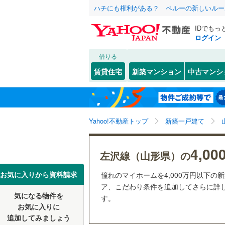
ハチにも権利がある？ ペルーの新しいルー
IDでもっ
ログイン
借りる
北海道
JR
北海道
仙山線
(
46
こだわり条件
設備
賃貸住宅
新築マンション
中古マンシ
奥羽本線
(
床暖房
（
山形市
(
6
東北
青森
羽越本線
(
(
26
)
(
32
)
(
1
駐車場2
酒田市
(
0
関東
東京
Yahoo!不動産トップ
新築一戸建て
ＴＶモニ
上山市
(
0
私鉄・その他
山形鉄道
（
38
）
天童市
(
7
信越・北陸
新潟
4,0
左沢線（山形県）の
配置、向き、
南陽市
(
0
東海
愛知
お気に入りから資料請求
憧れのマイホームを4,000万円以下の
西村山郡
前道6m
ア、こだわり条件を追加してさらに詳し
気になる物件を
す。
近畿
大阪
西村山郡
平坦地
（
お気に入りに
追加してみましょう
最上郡最