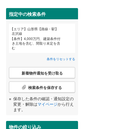
最上郡戸沢村
(
0
)
指定中の検索条件
西置賜郡小国町
(
0
)
エリア
山形県【路線・駅】
東田川郡三川町
(
0
)
宮崎
鹿児島
沖縄
左沢線
条件
4,000万円、建築条件付
き土地を含む、間取り未定を含
住宅性能評価付き
（
26
）
む
条件をリセットする
する
る
条件をリセットする
条件をリセットする
条件をリセットする
条件をリセットする
条件をリセットする
条件をリセットする
こ
新着物件通知を受け取る
の
検
索
検索条件を保存する
条
件
小学校まで1km以内
（
17
）
保存した条件の確認・通知設定の
で
変更・解除は
マイページ
から行え
通
ます。
知
を
間取り変更可能
（
0
）
受
物件の絞り込み