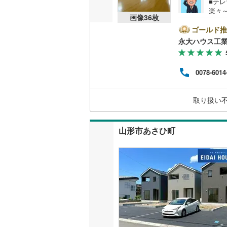
■テレ
楽々
画像
36
枚
こち
建・
ゴールド推
教育
永大ハウス工
り良
す。
ォー
0078-6014
ロー
はキ
営業時
取り扱い
案内
山形市あさひ町