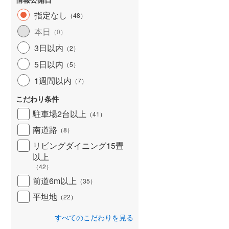
指定なし
（
48
）
本日
（
0
）
3日以内
（
2
）
5日以内
（
5
）
1週間以内
（
7
）
こだわり条件
駐車場2台以上
（
41
）
南道路
（
8
）
リビングダイニング15畳
以上
（
42
）
前道6m以上
（
35
）
平坦地
（
22
）
すべてのこだわりを見る