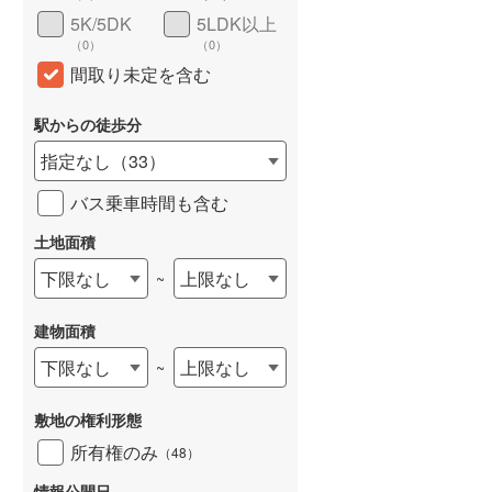
5K/5DK
5LDK以上
（
0
）
（
0
）
間取り未定を含む
駅からの徒歩分
指定なし
（
33
）
バス乗車時間も含む
土地面積
下限なし
上限なし
~
建物面積
下限なし
上限なし
~
敷地の権利形態
所有権のみ
（
48
）
情報公開日