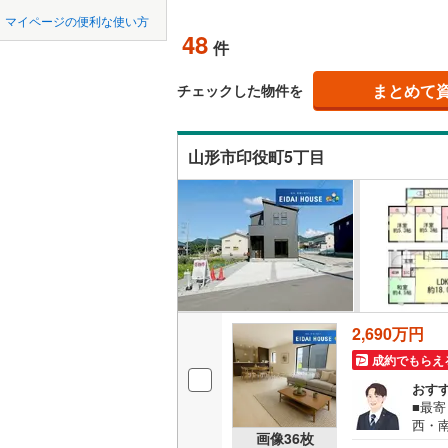
中国
LD
鳥取
マイページの便利な使い方
最上郡大
48
リビング
件
四国
徳島
東置賜郡
（
42
）
まとめて
チェックした物件を
西置賜郡
九州・沖縄
福岡
構造・規模・
東田川郡
山形市印役町5丁目
耐震、免
（
12
）
0
0
0
0
0
0
該当物件
該当物件
該当物件
該当物件
該当物件
該当物件
件
件
件
件
件
件
長期優良
立地
2,690万円
最寄りの
成約でもらえ
間取り、居室
おす
■最
西・
吹き抜け
画像
36
枚
宮城