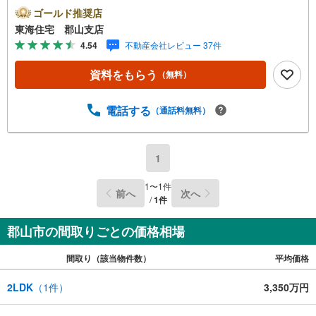
住宅へお問い合わせください ■東海住宅 郡山支店が選ばれ
ゴールド推奨店
る理由1郡山市を中心に多数の物件を取り扱っています。
東海住宅 郡山支店
新築・中古様々な物件をご紹介可能です。ぜひお気軽にお
4.54
不動産会社レビュー 37件
問合せ下さい。2お家の購入だけでなく、売却もぜひお任せ
ください。 できる限りお客様のご要望を実現するため
資料をもらう
（無料）
に、責任を持って物件をお預かり致します。3創業50年以上
独自のノウハウで最適な物件を一緒にお探しします。 ロ
ーンに不安な方でもまずはお気軽にご相談下さい。 ご予
電話する
（通話料無料）
算や自己資金、ローンの借入、返済プランなど些細な事で
もご相談承ります。東海住宅 郡山支店営業時間 9:30～18:
30（定休日:火・水）お電話でのお問い合わせがスムーズに
1
ご案内できます。また、見学予約ボタンより現地のご案内
も可能です。＝＝＝＝＝＝＝＝＝＝＝＝
1
〜
1
件
前へ
次へ
/
1
件
郡山市の間取りごとの価格相場
間取り（該当物件数）
平均価格
2LDK
（
1
件）
3,350万円