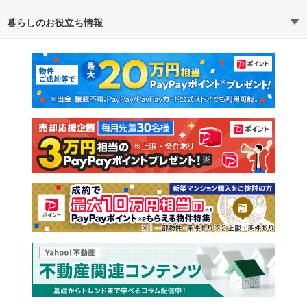
暮らしのお役立ち情報
不動産・住宅
賃貸住宅
通勤・通学時間から探す
地図から探す
マンションカタログ
教えて！住まいの先生
新築マンション
中古マンション
新築一戸建て
中古一戸建て
注文住宅
土地
売却査定