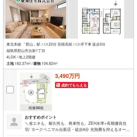
東北本線 「郡山」駅 バス22分 安積高校 バス停下車 徒歩3分
福島県郡山市台新1丁目
4LDK / 地上2階建
土地
182.37m
/
建物
106.82m
2
2
3,490万円
成約でもらえる
画像
30
枚
おすすめポイント
＼省エネも、耐久性も、将来性も。ZEH水準×長期優良住
宅/ ヨークベニマル台新店・徒歩6分 光熱費を抑えるオール
電化住宅 2階2部屋にウォークインクローゼット付き 東海