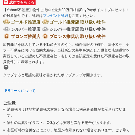
成約でもらえる
【Yahoo!不動産】物件ご成約で最大20万円相当PayPayポイントプレゼント！
の対象物件です。詳細は
プレゼント詳細
をご覧ください。
ゴールド推奨店
ゴールド推奨店 取り扱い物件
シルバー推奨店
シルバー推奨店 取り扱い物件
ブロンズ推奨店
ブロンズ推奨店 取り扱い物件
広告商品を購入している不動産会社のうち、物件情報の正確性、法令遵守、ヤ
フー不動産における成約実績等、当社所定の基準を満たした優良な店舗運営を
実践していると認めた不動産会社（もしくは当該認定を受けた不動産会社の取
扱物件）に表示されます。
タップすると用語の意味が書かれたポップアップが開きます。
PRマークについて
ご注意
消費税および地方消費税の対象となる場合は税込み価格が表示されていま
す。
物件の写真やイラスト、CGなどは実際と異なる場合があります。
市区町村の合併などにより、地図が表示されない場合があります。ご了承く