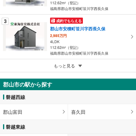
112.62m
（登記）
2
福島県郡山市安積町笹川字西長久保
3
成約でもらえる
郡山市安積町笹川字西長久保
2,985万円
4LDK
112.62m
（登記）
2
福島県郡山市安積町笹川字西長久保
5
もっと見る
成約でもらえる
郡山市菜根3丁目
2,980万円
郡山市の駅から探す
4LDK
92.34m
（登記）
2
磐越西線
福島県郡山市菜根3丁目
郡山富田
喜久田
磐越東線