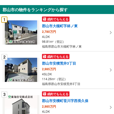
通
知
郡山市の物件をランキングから探す
を
受
1
成約でもらえる
け
郡山市大槻町字林ノ東
取
2,780万円
る
4LDK
・
98.81m
（登記）
2
条
福島県郡山市大槻町字林ノ東
件
を
2
成約でもらえる
マ
郡山市安積荒井3丁目
イ
2,985万円
ペ
4SLDK
ー
114.26m
（登記）
2
福島県郡山市安積荒井3丁目
ジ
に
3
成約でもらえる
保
郡山市安積町笹川字西長久保
存
す
2,985万円
4LDK
る