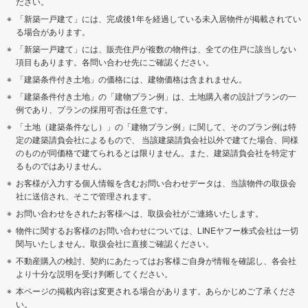
ださい。
「新築一戸建て」には、完成後1年を経過している未入居物件が掲載されてい
る場合があります。
「新築一戸建て」には、販売住戸が複数の物件は、全ての住戸に該当しない
項目もあります。各問い合わせ先にご確認ください。
「建築条件付き土地」の価格には、建物価格は含まれません。
「建築条件付き土地」の「建物プラン例」は、土地購入者の設計プランの一
例であり、プランの採用可否は任意です。
「土地（建築条件なし）」の「建物プラン例」に関して、そのプラン例は特
定の建築請負会社によるもので、 当該建築請負会社以外で建てた場合、同様
のものが同価格で建てられるとは限りません。また、建築請負会社を特定す
るものではありません。
お客様が入力する個人情報を含むお問い合わせデータは、当該物件の取扱会
社に送信され、そこで管理されます。
お問い合わせをされたお客様へは、取扱会社がご連絡いたします。
物件に関するお客様のお問い合わせについては、LINEヤフー株式会社は一切
関与いたしません。取扱会社に直接ご確認ください。
不動産購入の検討、契約にあたってはお客様ご自身が情報を確認し、各会社
より十分な説明を受け判断してください。
本ページの掲載内容は変更される場合があります。あらかじめご了承くださ
い。