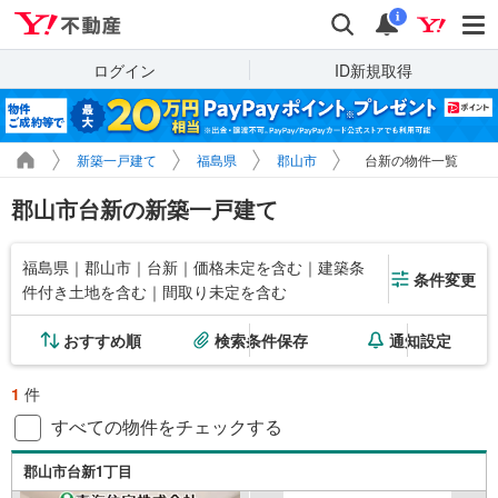
Yahoo!不動産
検索
通知
i
ログイン
ID新規取得
新築一戸建て
福島県
郡山市
台新の物件一覧
郡山市台新の新築一戸建て
福島県｜郡山市｜台新｜価格未定を含む｜建築条
条件変更
件付き土地を含む｜間取り未定を含む
おすすめ順
検索条件保存
通知設定
1
件
すべての物件をチェックする
郡山市台新1丁目