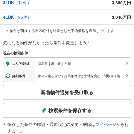
3LDK
（
11
件）
3,360万円
4LDK
（
95
件）
3,040万円
物件が所在する市区町村を対象とした平均価格を表示しています。
気になる物件がなかったら
条件を変更しよう！
現在の検索条件
福島県｜郡山市｜台新
エリア/路線
価格未定を含む｜建築条件付き土地を含む｜間取り未定を含む
詳細条件
こ
新着物件通知を受け取る
の
検
索
検索条件を保存する
条
件
保存した条件の確認・通知設定の変更・解除は
マイページ
から行
で
えます。