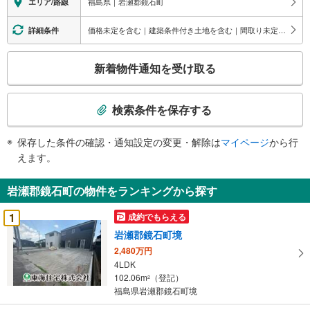
福島県｜岩瀬郡鏡石町
エリア/路線
る
情
価格未定を含む｜建築条件付き土地を含む｜間取り未定を含む｜バリアフリー住宅
詳細条件
報
こ
新着物件通知を受け取る
の
検
索
検索条件を保存する
条
件
保存した条件の確認・通知設定の変更・解除は
マイページ
から行
で
えます。
通
知
岩瀬郡鏡石町の物件をランキングから探す
を
受
1
成約でもらえる
け
岩瀬郡鏡石町境
取
2,480万円
る
4LDK
・
102.06m
（登記）
2
条
福島県岩瀬郡鏡石町境
件