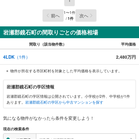
問い合わせがスムーズにご案内できます。また、見学予約
ボタンより現地のご案内も可能です。＝＝＝＝＝＝＝＝＝
1
〜
1
件
前へ
次へ
＝＝＝
/
1
件
岩瀬郡鏡石町の間取りごとの価格相場
間取り（該当物件数）
平均価格
4LDK
（
1
件）
2,480万円
物件が所在する市区町村を対象とした平均価格を表示しています。
岩
岩瀬郡鏡石町の学区情報
瀬
岩瀬郡鏡石町の学区情報は公開されています。小学校が2件、中学校が1件
郡
あります。
岩瀬郡鏡石町の学区から中古マンションを探す
鏡
石
町
気になる物件がなかったら
条件を変更しよう！
に
現在の検索条件
関
す