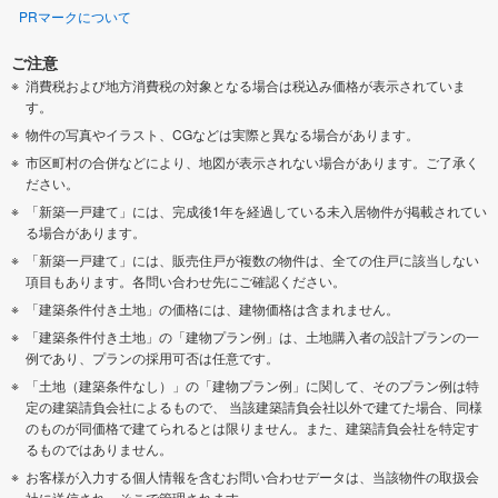
PRマークについて
ご注意
消費税および地方消費税の対象となる場合は税込み価格が表示されていま
す。
物件の写真やイラスト、CGなどは実際と異なる場合があります。
市区町村の合併などにより、地図が表示されない場合があります。ご了承く
ださい。
「新築一戸建て」には、完成後1年を経過している未入居物件が掲載されてい
る場合があります。
「新築一戸建て」には、販売住戸が複数の物件は、全ての住戸に該当しない
項目もあります。各問い合わせ先にご確認ください。
「建築条件付き土地」の価格には、建物価格は含まれません。
「建築条件付き土地」の「建物プラン例」は、土地購入者の設計プランの一
例であり、プランの採用可否は任意です。
「土地（建築条件なし）」の「建物プラン例」に関して、そのプラン例は特
定の建築請負会社によるもので、 当該建築請負会社以外で建てた場合、同様
のものが同価格で建てられるとは限りません。また、建築請負会社を特定す
るものではありません。
お客様が入力する個人情報を含むお問い合わせデータは、当該物件の取扱会
社に送信され、そこで管理されます。