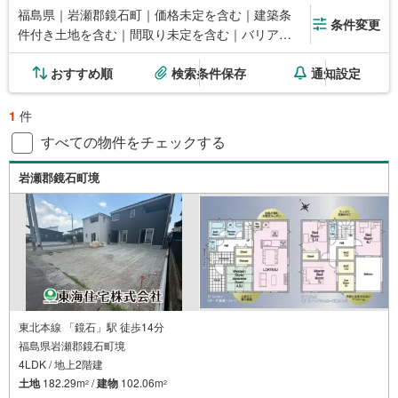
福島県｜岩瀬郡鏡石町｜価格未定を含む｜建築条
条件変更
件付き土地を含む｜間取り未定を含む｜バリアフ
リー住宅
おすすめ順
検索条件保存
通知設定
1
件
すべての物件をチェックする
岩瀬郡鏡石町境
東北本線 「鏡石」駅 徒歩14分
福島県岩瀬郡鏡石町境
4LDK / 地上2階建
土地
182.29m
/
建物
102.06m
2
2