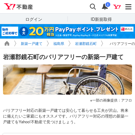
Yahoo!不動産
検索
通知
i
ログイン
ID新規取得
新築一戸建て
福島県
岩瀬郡鏡石町
バリアフリーの
岩瀬郡鏡石町のバリアフリーの新築一戸建て
一部の画像提供：アフロ
バリアフリー対応の新築一戸建ては安心して暮らせる工夫が沢山。将来
に備えたいご家庭にもオススメです。バリアフリー対応の理想の新築一
戸建てをYahoo!不動産で見つけましょう。