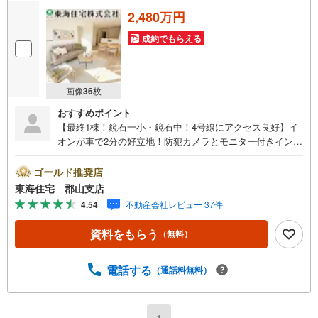
2,480万円
成約でもらえる
画像
36
枚
おすすめポイント
【最終1棟！鏡石一小・鏡石中！4号線にアクセス良好】イ
オンが車で2分の好立地！防犯カメラとモニター付きインタ
ーホン、人感センサーライトでセキュリティー対策も〇駐
車2～3台！東海住宅へお問い合わせください。■東海住宅
ゴールド推奨店
郡山支店が選ばれる理由1郡山市を中心に多数の物件を取り
東海住宅 郡山支店
扱っています。 新築・中古様々な物件をご紹介可能で
4.54
不動産会社レビュー 37件
す。ぜひお気軽にお問合せ下さい。2お家の購入だけでな
く、売却もぜひお任せください。 できる限りお客様のご
資料をもらう
（無料）
要望を実現するために、責任を持って物件をお預かり致し
ます。3創業50年以上 独自のノウハウで最適な物件を一緒
にお探しします。 ローンに不安な方でもまずはお気軽に
電話する
（通話料無料）
ご相談下さい。 ご予算や自己資金、ローンの借入、返済
プランなど些細な事でもご相談承ります。東海住宅 郡山支
店営業時間 9:30～18:30（定休日:火・水）お電話でのお
1