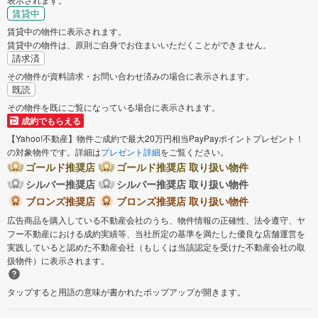
賃貸中
賃貸中の物件に表示されます。
賃貸中の物件は、原則ご自身でお住まいいただくことができません。
請求済
その物件が資料請求・お問い合わせ済みの場合に表示されます。
既読
その物件を既にご覧になっている場合に表示されます。
成約でもらえる
【Yahoo!不動産】物件ご成約で最大20万円相当PayPayポイントプレゼント！
の対象物件です。詳細は
プレゼント詳細
をご覧ください。
ゴールド推奨店
ゴールド推奨店 取り扱い物件
シルバー推奨店
シルバー推奨店 取り扱い物件
ブロンズ推奨店
ブロンズ推奨店 取り扱い物件
広告商品を購入している不動産会社のうち、物件情報の正確性、法令遵守、ヤ
フー不動産における成約実績等、当社所定の基準を満たした優良な店舗運営を
実践していると認めた不動産会社（もしくは当該認定を受けた不動産会社の取
扱物件）に表示されます。
タップすると用語の意味が書かれたポップアップが開きます。