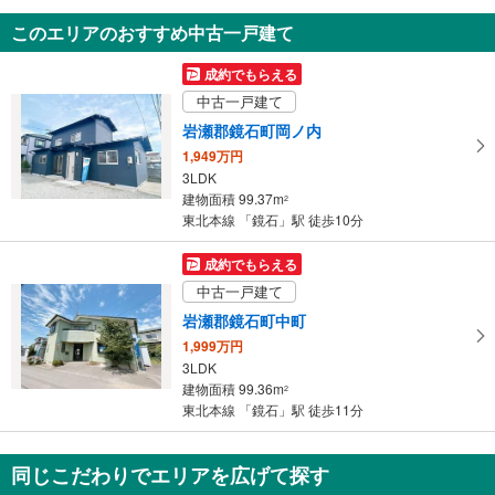
を
このエリアのおすすめ中古一戸建て
マ
イ
成約でもらえる
ペ
中古一戸建て
ー
岩瀬郡鏡石町岡ノ内
ジ
1,949万円
に
3LDK
保
建物面積 99.37m
2
存
東北本線 「鏡石」駅 徒歩10分
す
る
成約でもらえる
中古一戸建て
岩瀬郡鏡石町中町
1,999万円
3LDK
建物面積 99.36m
2
東北本線 「鏡石」駅 徒歩11分
同じこだわりでエリアを広げて探す