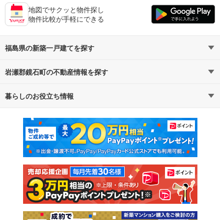
地図でサクッと物件探し
物件比較が手軽にできる
福島県の新築一戸建てを探す
岩瀬郡鏡石町の不動産情報を探す
路線・駅から探す
地域から探す
暮らしのお役立ち情報
不動産・住宅
賃貸住宅
通勤・通学時間から探す
地図から探す
マンションカタログ
教えて！住まいの先生
新築マンション
中古マンション
新築一戸建て
中古一戸建て
注文住宅
土地
売却査定