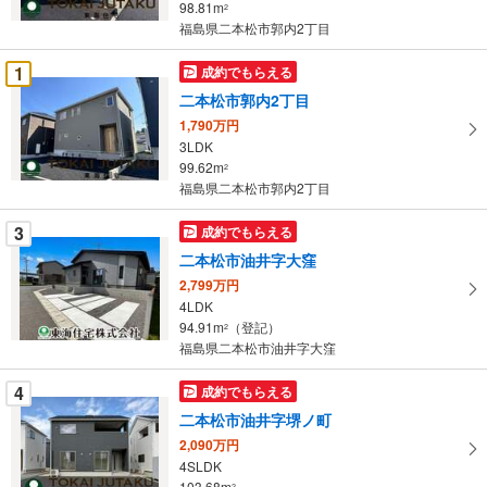
98.81m
2
条
福島県二本松市郭内2丁目
件
を
1
成約でもらえる
マ
二本松市郭内2丁目
イ
1,790万円
ペ
3LDK
ー
99.62m
2
福島県二本松市郭内2丁目
ジ
に
3
成約でもらえる
保
二本松市油井字大窪
存
す
2,799万円
4LDK
る
94.91m
（登記）
2
福島県二本松市油井字大窪
4
成約でもらえる
二本松市油井字堺ノ町
2,090万円
4SLDK
103.68m
2