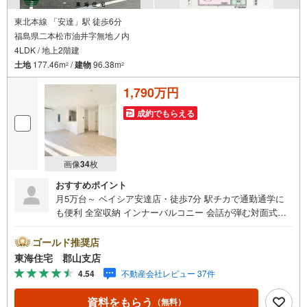
東北本線 「安達」駅 徒歩6分
福島県二本松市油井字無地ノ内
4LDK / 地上2階建
土地
177.46m
/
建物
96.38m
2
2
1,790万円
成約でもらえる
画像
34
枚
おすすめポイント
月5万台～ ベイシア安達店・徒歩7分 駅チカで通勤通学に
も便利 全室収納 インナーバルコニー 会話が弾む対面式キ
ッチン 駐車3～4台 東海住宅は周辺物件もまとめてご案内
できます ■東海住宅 郡山支店が選ばれる理由1郡山市を中
ゴールド推奨店
心に多数の物件を取り扱っています。 新築・中古様々な
東海住宅 郡山支店
物件をご紹介可能です。ぜひお気軽にお問合せ下さい。2お
4.54
不動産会社レビュー 37件
家の購入だけでなく、売却もぜひお任せください。 でき
る限りお客様のご要望を実現するために、責任を持って物
資料をもらう
（無料）