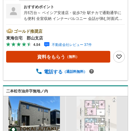
おすすめポイント
月5万台～ ベイシア安達店・徒歩7分 駅チカで通勤通学に
も便利 全室収納 インナーバルコニー 会話が弾む対面式キ
ッチン 駐車3～4台 東海住宅は周辺物件もまとめてご案内
できます ■東海住宅 郡山支店が選ばれる理由1郡山市を中
ゴールド推奨店
心に多数の物件を取り扱っています。 新築・中古様々な
東海住宅 郡山支店
物件をご紹介可能です。ぜひお気軽にお問合せ下さい。2お
4.54
不動産会社レビュー 37件
家の購入だけでなく、売却もぜひお任せください。 でき
る限りお客様のご要望を実現するために、責任を持って物
資料をもらう
（無料）
件をお預かり致します。3創業50年以上 独自のノウハウで
最適な物件を一緒にお探しします。 ローンに不安な方で
もまずはお気軽にご相談下さい。 ご予算や自己資金、ロ
電話する
（通話料無料）
ーンの借入、返済プランなど些細な事でもご相談承りま
す。東海住宅 郡山支店営業時間 9:30～18:30（定休日:
火・水）お電話でのお問い合わせがスムーズにご案内でき
二本松市油井字無地ノ内
ます。また、見学予約ボタンより現地のご案内も可能で
す。＝＝＝＝＝＝＝＝＝＝＝＝