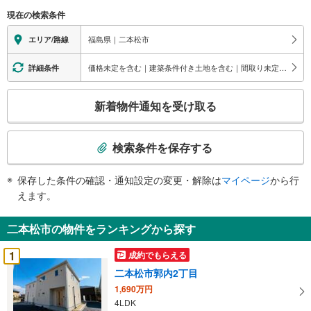
す
現在の検索条件
る
情
福島県｜二本松市
エリア/路線
報
価格未定を含む｜建築条件付き土地を含む｜間取り未定を含む｜平坦地
詳細条件
こ
新着物件通知を受け取る
の
検
索
検索条件を保存する
条
件
保存した条件の確認・通知設定の変更・解除は
マイページ
から行
で
えます。
通
知
二本松市の物件をランキングから探す
を
受
1
成約でもらえる
け
二本松市郭内2丁目
取
1,690万円
る
4LDK
・