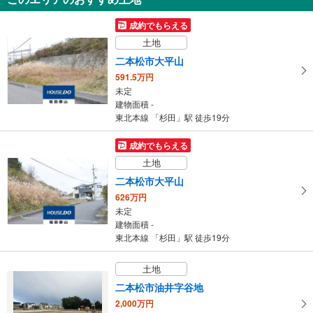
1,180万円
6DK
成約でもらえる
建物面積 76.19m
2
土地
東北本線 「安達」駅 徒歩19分
二本松市大平山
591.5万円
未定
建物面積 -
東北本線 「杉田」駅 徒歩19分
成約でもらえる
土地
二本松市大平山
626万円
未定
建物面積 -
東北本線 「杉田」駅 徒歩19分
土地
二本松市油井字谷地
2,000万円