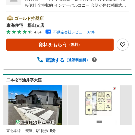
も便利 全室収納 インナーバルコニー 会話が弾む対面式キ
ッチン 駐車3～4台 東海住宅は周辺物件もまとめてご案内
できます ■東海住宅 郡山支店が選ばれる理由1郡山市を中
ゴールド推奨店
心に多数の物件を取り扱っています。 新築・中古様々な
東海住宅 郡山支店
物件をご紹介可能です。ぜひお気軽にお問合せ下さい。2お
4.54
不動産会社レビュー 37件
家の購入だけでなく、売却もぜひお任せください。 でき
る限りお客様のご要望を実現するために、責任を持って物
資料をもらう
（無料）
件をお預かり致します。3創業50年以上 独自のノウハウで
最適な物件を一緒にお探しします。 ローンに不安な方で
もまずはお気軽にご相談下さい。 ご予算や自己資金、ロ
電話する
（通話料無料）
ーンの借入、返済プランなど些細な事でもご相談承りま
す。東海住宅 郡山支店営業時間 9:30～18:30（定休日:
火・水）お電話でのお問い合わせがスムーズにご案内でき
二本松市油井字大窪
ます。また、見学予約ボタンより現地のご案内も可能で
す。＝＝＝＝＝＝＝＝＝＝＝＝
東北本線 「安達」駅 徒歩15分