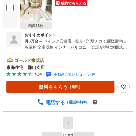
成約でもらえる
画像
33
枚
おすすめポイント
月6万台～ ベイシア安達店・徒歩7分 駅チカで通勤通学に
も便利 全室収納 インナーバルコニー 会話が弾む対面式キ
ッチン 駐車3～4台 東海住宅は周辺物件もまとめてご案内
できます ■東海住宅 郡山支店が選ばれる理由1郡山市を中
ゴールド推奨店
心に多数の物件を取り扱っています。 新築・中古様々な
東海住宅 郡山支店
物件をご紹介可能です。ぜひお気軽にお問合せ下さい。2お
4.54
不動産会社レビュー 37件
家の購入だけでなく、売却もぜひお任せください。 でき
る限りお客様のご要望を実現するために、責任を持って物
資料をもらう
（無料）
件をお預かり致します。3創業50年以上 独自のノウハウで
最適な物件を一緒にお探しします。 ローンに不安な方で
もまずはお気軽にご相談下さい。 ご予算や自己資金、ロ
電話する
（通話料無料）
ーンの借入、返済プランなど些細な事でもご相談承りま
す。東海住宅 郡山支店営業時間 9:30～18:30（定休日:
火・水）お電話でのお問い合わせがスムーズにご案内でき
1
ます。また、見学予約ボタンより現地のご案内も可能で
す。＝＝＝＝＝＝＝＝＝＝＝＝
1
〜
8
件