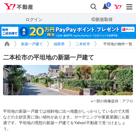
Yahoo!不動産
検索
通知
i
ログイン
ID新規取得
新築一戸建て
福島県
二本松市
平坦地の物件一覧
二本松市の平坦地の新築一戸建て
一部の画像提供：アフロ
平坦地の新築一戸建ては傾斜地に比べ地盤がしっかりしているので大雨
などの土砂災害に強い傾向があります。ガーデニングや家庭菜園にも最
適です。平坦地の理想の新築一戸建てをYahoo!不動産で見つけましょ
う。