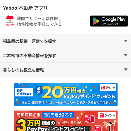
Yahoo!不動産 アプリ
地図でサクッと物件探し
物件比較が手軽にできる
福島県の新築一戸建てを探す
二本松市の不動産情報を探す
路線・駅から探す
地域から探す
暮らしのお役立ち情報
不動産・住宅
賃貸住宅
通勤・通学時間から探す
地図から探す
マンションカタログ
教えて！住まいの先生
新築マンション
中古マンション
新築一戸建て
中古一戸建て
注文住宅
土地
売却査定