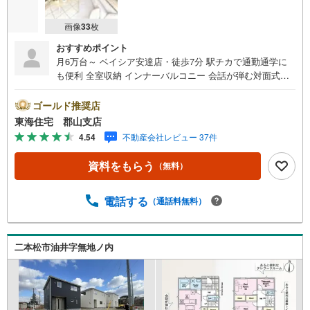
画像
33
枚
おすすめポイント
月6万台～ ベイシア安達店・徒歩7分 駅チカで通勤通学に
も便利 全室収納 インナーバルコニー 会話が弾む対面式キ
ッチン 駐車3～4台 東海住宅は周辺物件もまとめてご案内
できます ■東海住宅 郡山支店が選ばれる理由1郡山市を中
ゴールド推奨店
心に多数の物件を取り扱っています。 新築・中古様々な
東海住宅 郡山支店
物件をご紹介可能です。ぜひお気軽にお問合せ下さい。2お
4.54
不動産会社レビュー 37件
家の購入だけでなく、売却もぜひお任せください。 でき
る限りお客様のご要望を実現するために、責任を持って物
資料をもらう
（無料）
件をお預かり致します。3創業50年以上 独自のノウハウで
最適な物件を一緒にお探しします。 ローンに不安な方で
もまずはお気軽にご相談下さい。 ご予算や自己資金、ロ
電話する
（通話料無料）
ーンの借入、返済プランなど些細な事でもご相談承りま
す。東海住宅 郡山支店営業時間 9:30～18:30（定休日:
火・水）お電話でのお問い合わせがスムーズにご案内でき
二本松市油井字無地ノ内
ます。また、見学予約ボタンより現地のご案内も可能で
す。＝＝＝＝＝＝＝＝＝＝＝＝