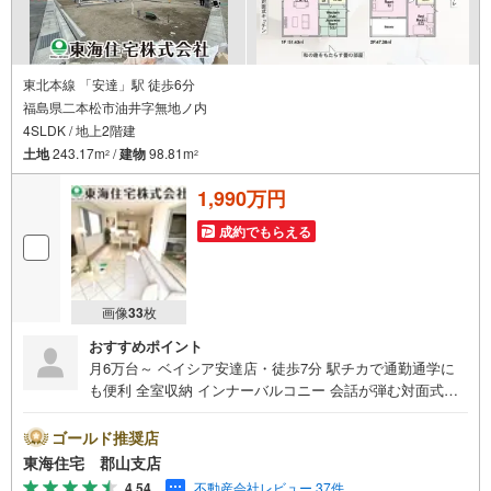
東北本線 「安達」駅 徒歩6分
福島県二本松市油井字無地ノ内
4SLDK / 地上2階建
土地
243.17m
/
建物
98.81m
2
2
1,990万円
成約でもらえる
画像
33
枚
おすすめポイント
月6万台～ ベイシア安達店・徒歩7分 駅チカで通勤通学に
も便利 全室収納 インナーバルコニー 会話が弾む対面式キ
ッチン 駐車3～4台 東海住宅は周辺物件もまとめてご案内
できます ■東海住宅 郡山支店が選ばれる理由1郡山市を中
ゴールド推奨店
心に多数の物件を取り扱っています。 新築・中古様々な
東海住宅 郡山支店
物件をご紹介可能です。ぜひお気軽にお問合せ下さい。2お
4.54
不動産会社レビュー 37件