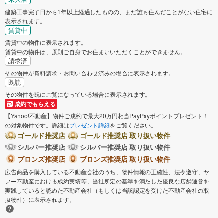
建築工事完了日から1年以上経過したものの、まだ誰も住んだことがない住宅に
表示されます。
賃貸中
賃貸中の物件に表示されます。
賃貸中の物件は、原則ご自身でお住まいいただくことができません。
請求済
その物件が資料請求・お問い合わせ済みの場合に表示されます。
既読
その物件を既にご覧になっている場合に表示されます。
成約でもらえる
【Yahoo!不動産】物件ご成約で最大20万円相当PayPayポイントプレゼント！
の対象物件です。詳細は
プレゼント詳細
をご覧ください。
ゴールド推奨店
ゴールド推奨店 取り扱い物件
シルバー推奨店
シルバー推奨店 取り扱い物件
ブロンズ推奨店
ブロンズ推奨店 取り扱い物件
広告商品を購入している不動産会社のうち、物件情報の正確性、法令遵守、ヤ
フー不動産における成約実績等、当社所定の基準を満たした優良な店舗運営を
実践していると認めた不動産会社（もしくは当該認定を受けた不動産会社の取
扱物件）に表示されます。