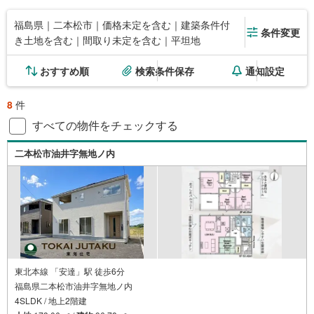
福島県｜二本松市｜価格未定を含む｜建築条件付
条件変更
き土地を含む｜間取り未定を含む｜平坦地
おすすめ順
検索条件保存
通知設定
8
件
すべての物件をチェックする
二本松市油井字無地ノ内
東北本線 「安達」駅 徒歩6分
福島県二本松市油井字無地ノ内
4SLDK / 地上2階建