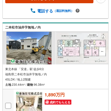
件をお預かり致します。3創業50年以上 独自のノウハウで
最適な物件を一緒にお探しします。 ローンに不安な方で
もまずはお気軽にご相談下さい。 ご予算や自己資金、ロ
電話する
（通話料無料）
ーンの借入、返済プランなど些細な事でもご相談承りま
す。東海住宅 郡山支店営業時間 9:30～18:30（定休日:
火・水）お電話でのお問い合わせがスムーズにご案内でき
二本松市油井字無地ノ内
ます。また、見学予約ボタンより現地のご案内も可能で
す。＝＝＝＝＝＝＝＝＝＝＝＝
東北本線 「安達」駅 徒歩6分
福島県二本松市油井字無地ノ内
4SLDK / 地上2階建
土地
230.44m
/
建物
96.38m
2
2
1,890万円
成約でもらえる