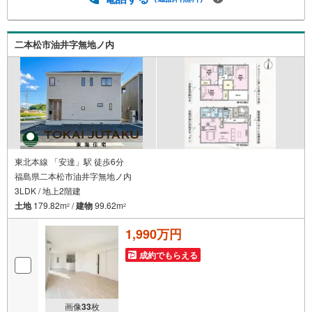
ローンの借入、返済プランなど些細な事でもご相談承りま
す。東海住宅 郡山支店営業時間 9:30～18:30（定休日:
火・水）お電話でのお問い合わせがスムーズにご案内でき
二本松市油井字無地ノ内
ます。また、見学予約ボタンより現地のご案内も可能で
す。＝＝＝＝＝＝＝＝＝＝＝＝
東北本線 「安達」駅 徒歩6分
福島県二本松市油井字無地ノ内
3LDK / 地上2階建
土地
179.82m
/
建物
99.62m
2
2
1,990万円
成約でもらえる
画像
33
枚