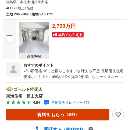
福島県二本松市油井字大窪
4LDK / 地上1階建
土地
206.49m
/
建物
94.91m
2
2
2,799万円
成約でもらえる
画像
34
枚
おすすめポイント
7/13新価格 ずっと暮らしやすいを叶える平屋 長期優良住宅
安達小・油井中 18帖のLDK 洋室2部屋にウォークスルーク
ローゼット 収納も、設備も、暮らしやすさも、全部そろっ
た新築住宅 ■東海住宅 郡山支店が選ばれる理由1郡山市を
ゴールド推奨店
中心に多数の物件を取り扱っています。 新築・中古様々
東海住宅 郡山支店
な物件をご紹介可能です。ぜひお気軽にお問合せ下さい。2
4.54
不動産会社レビュー 37件
お家の購入だけでなく、売却もぜひお任せください。 で
きる限りお客様のご要望を実現するために、責任を持って
資料をもらう
（無料）
物件をお預かり致します。3創業50年以上 独自のノウハウ
で最適な物件を一緒にお探しします。 ローンに不安な方
でもまずはお気軽にご相談下さい。 ご予算や自己資金、
電話する
（通話料無料）