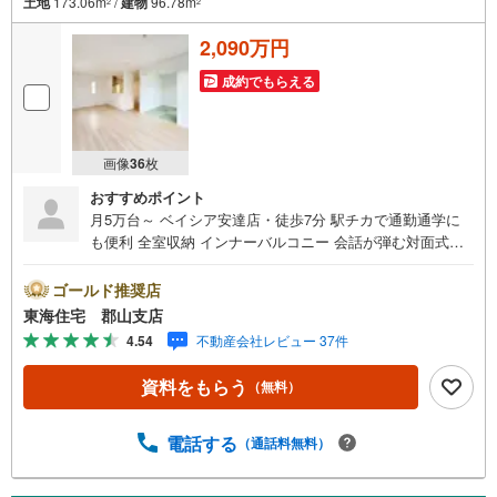
土地
173.06m
/
建物
96.78m
2
2
2,090万円
成約でもらえる
画像
36
枚
おすすめポイント
月5万台～ ベイシア安達店・徒歩7分 駅チカで通勤通学に
も便利 全室収納 インナーバルコニー 会話が弾む対面式キ
ッチン 駐車3～4台 東海住宅は周辺物件もまとめてご案内
できます ■東海住宅 郡山支店が選ばれる理由1郡山市を中
ゴールド推奨店
心に多数の物件を取り扱っています。 新築・中古様々な
東海住宅 郡山支店
物件をご紹介可能です。ぜひお気軽にお問合せ下さい。2お
4.54
不動産会社レビュー 37件
家の購入だけでなく、売却もぜひお任せください。 でき
る限りお客様のご要望を実現するために、責任を持って物
資料をもらう
（無料）
件をお預かり致します。3創業50年以上 独自のノウハウで
最適な物件を一緒にお探しします。 ローンに不安な方で
もまずはお気軽にご相談下さい。 ご予算や自己資金、ロ
電話する
（通話料無料）
ーンの借入、返済プランなど些細な事でもご相談承りま
す。東海住宅 郡山支店営業時間 9:30～18:30（定休日: