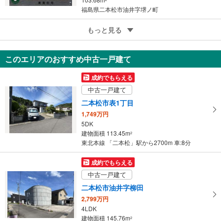
福島県二本松市油井字堺ノ町
4
もっと見る
成約でもらえる
二本松市油井字堺ノ町
1,890万円
このエリアのおすすめ中古一戸建て
4LDK
96.38m
2
成約でもらえる
福島県二本松市油井字堺ノ町
中古一戸建て
二本松市表1丁目
1,749万円
5DK
建物面積 113.45m
2
東北本線 「二本松」駅から2700m 車:8分
成約でもらえる
中古一戸建て
二本松市油井字柳田
2,799万円
4LDK
建物面積 145.76m
2