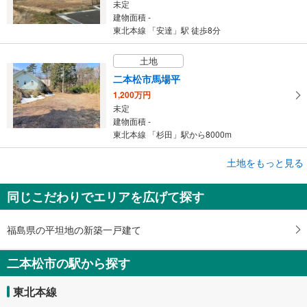
未定
建物面積 -
東北本線 「安達」駅 徒歩8分
土地
二本松市馬場平
1,200万円
未定
建物面積 -
東北本線 「杉田」駅から8000m
成約でもらえる
土地をもっと見る
土地
同じこだわりでエリアを広げて探す
二本松市亀谷1丁目
1,480万円
未定
福島県の平坦地の新築一戸建て
建物面積 -
東北本線 「二本松」駅 徒歩9分
二本松市の駅から探す
東北本線