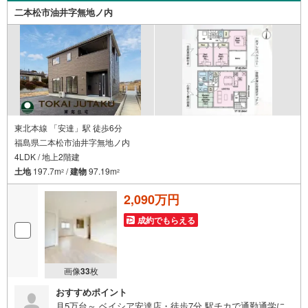
火・水）お電話でのお問い合わせがスムーズにご案内でき
二本松市油井字無地ノ内
ます。また、見学予約ボタンより現地のご案内も可能で
す。＝＝＝＝＝＝＝＝＝＝＝＝
東北本線 「安達」駅 徒歩6分
福島県二本松市油井字無地ノ内
4LDK / 地上2階建
土地
197.7m
/
建物
97.19m
2
2
2,090万円
成約でもらえる
画像
33
枚
おすすめポイント
月5万台～ ベイシア安達店・徒歩7分 駅チカで通勤通学に