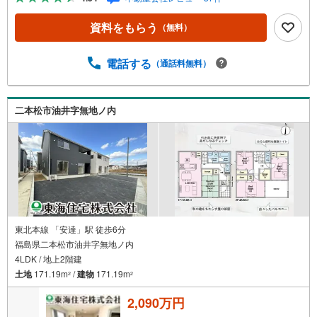
家の購入だけでなく、売却もぜひお任せください。 でき
る限りお客様のご要望を実現するために、責任を持って物
資料をもらう
（無料）
件をお預かり致します。3創業50年以上 独自のノウハウで
最適な物件を一緒にお探しします。 ローンに不安な方で
もまずはお気軽にご相談下さい。 ご予算や自己資金、ロ
電話する
（通話料無料）
ーンの借入、返済プランなど些細な事でもご相談承りま
す。東海住宅 郡山支店営業時間 9:30～18:30（定休日:
火・水）お電話でのお問い合わせがスムーズにご案内でき
二本松市油井字無地ノ内
ます。また、見学予約ボタンより現地のご案内も可能で
す。＝＝＝＝＝＝＝＝＝＝＝＝
東北本線 「安達」駅 徒歩6分
福島県二本松市油井字無地ノ内
4LDK / 地上2階建
土地
171.19m
/
建物
171.19m
2
2
2,090万円