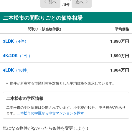
前へ
次へ
/
8
件
二本松市の間取りごとの価格相場
間取り（該当物件数）
平均価格
3LDK
（
4
件）
1,890万円
4K/4DK
（
1
件）
1,890万円
4LDK
（
18
件）
1,984万円
物件が所在する市区町村を対象とした平均価格を表示しています。
二
二本松市の学区情報
本
二本松市の学区情報は公開されています。小学校が16件、中学校が7件あり
松
ます。
二本松市の学区から中古マンションを探す
市
に
関
気になる物件がなかったら
条件を変更しよう！