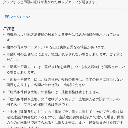
タップすると用語の意味が書かれたポップアップが開きます。
PRマークについて
ご注意
消費税および地方消費税の対象となる場合は税込み価格が表示されていま
す。
物件の写真やイラスト、CGなどは実際と異なる場合があります。
市区町村の合併などにより、地図が表示されない場合があります。ご了承く
ださい。
「新築一戸建て」には、完成後1年を経過している未入居物件が掲載されてい
る場合があります。
「新築一戸建て」には、販売住戸が複数の物件は、全ての住戸に該当しない
項目もあります。各問い合わせ先にご確認ください。
「建築条件付き土地」の価格には、建物価格は含まれません。
「建築条件付き土地」の「建物プラン例」は、土地購入者の設計プランの一
例であり、プランの採用可否は任意です。
「土地（建築条件なし）」の「建物プラン例」に関して、そのプラン例は特
定の建築請負会社によるもので、 当該建築請負会社以外で建てた場合、同様
のものが同価格で建てられるとは限りません。また、建築請負会社を特定す
るものではありません。