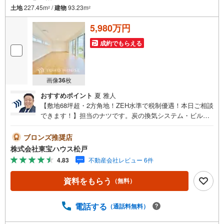
土地
227.45m
/
建物
93.23m
2
2
5,980万円
成約でもらえる
画像
36
枚
おすすめポイント
夏 雅人
【敷地68坪超・2方角地！ZEH水準で税制優遇！本日ご相談
できます！】担当のナツです。炭の換気システム・ビルト
イン食洗機・ガスコンセント（乾太くん設置可能）！繰り
返す地震の揺れから「住まい」も「家族」も守る免震構造
ブロンズ推奨店
採用！ZEH水準で税制優遇！本日ご相談できます！■ご予約
株式会社東宝ハウス松戸
いただくとご見学がスムーズです！【営業時間9:00～21:0
4.83
不動産会社レビュー 6件
0】ご見学希望のお客様:右上の「室内・現地を見学する」
をクリックして下さい。資料請求希望のお客様:右上の「資
資料をもらう
（無料）
料をもらう」をクリックして下さい。【東宝ハウス松戸の
ポイント】（1）不動産のご提案から資金計画・ライフシミ
ュレーションのご相談・無理のないライフプラン、提携に
電話する
（通話料無料）
よる低金利住宅ローンのご提案、購入前に知る「購入後の