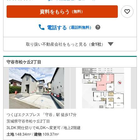
らくと車の出し入れができる並列駐車場を完備!!マイホーム
探しは、ひだまりハウスにご相談ください！■自己資金￥0
資料をもらう
（無料）
からの住宅購入できます！■他社様でご紹介されている物件
も一緒にご提案できます。■新規物件・価格変更の情報がと
てもスピーディーです。■インターネット非公開の物件もご
電話する
（通話料無料）
紹介可能です。■ご希望の方にはメールでのやりとりだけで
大丈夫です。■お忙しいときは現地待合せ＆現地解散できま
取り扱い不動産会社をもっと見る（
全
1
社
）
す。■平日のご見学希望大歓迎です！つくば市東光台1丁
目 新築戸建 研究学園駅（徒歩40分） 沼崎小学校（徒
歩22分） 豊里中学校（徒歩35分）
守谷市松ケ丘2丁目
つくばエクスプレス 「守谷」駅 徒歩17分
茨城県守谷市松ケ丘2丁目
3LDK 間仕切りで4LDKへ変更可 / 地上2階建
土地
148.34m
/
建物
109.37m
2
2