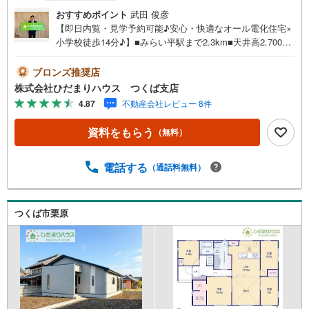
おすすめポイント
武田 俊彦
【即日内覧・見学予約可能♪安心・快適なオール電化住宅×
小学校徒歩14分♪】■みらい平駅まで2.3km■天井高2.700m
mのゆとりあるリビング■便利な食器洗乾燥機付き■全居室
照明完備未公開写真はひだまりハウスHPにて公開中♪■閑
ブロンズ推奨店
静な住宅地で叶える静かな暮らし■いなひがし公園まで徒歩
株式会社ひだまりハウス つくば支店
11分、子育て環境良好■玄関まわりをすっきり保てるシュ
4.87
不動産会社レビュー 8件
ーズクローク付きマイホーム探しは、ひだまりハウスにご
相談ください！■自己資金￥0からの住宅購入できます！■
資料をもらう
（無料）
他社様でご紹介されている物件も一緒にご提案できます。■
新規物件・価格変更の情報がとてもスピーディーです。■イ
ンターネット非公開の物件もご紹介可能です。■ご希望の方
電話する
（通話料無料）
にはメールでのやりとりだけで大丈夫です。■お忙しいとき
は現地待合せ＆現地解散できます。■平日のご見学希望大歓
迎です！つくばみらい市伊奈東 新築戸建 みらい平駅
つくば市栗原
（徒歩29分） 伊奈東小学校（徒歩14分） 伊奈東中学校
（徒歩28分）