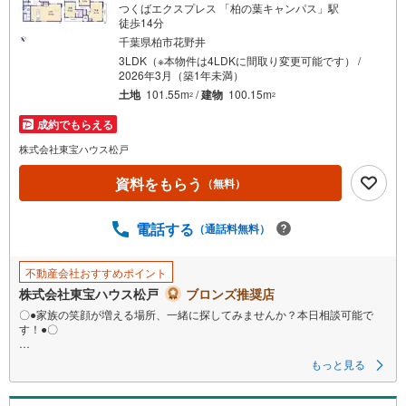
つくばエクスプレス 「柏の葉キャンパス」駅
徒歩14分
千葉県柏市花野井
3LDK（※本物件は4LDKに間取り変更可能です） /
2026年3月（築1年未満）
土地
101.55m
/
建物
100.15m
2
2
成約でもらえる
株式会社東宝ハウス松戸
資料をもらう
（無料）
電話する
（通話料無料）
不動産会社おすすめポイント
株式会社東宝ハウス松戸
ブロンズ推奨店
〇●家族の笑顔が増える場所、一緒に探してみませんか？本日相談可能で
す！●〇
初めての「お住まい探し」は東宝ハウス松戸へお任せ下さい！現地ご案内
もっと見る
いつでもご相談可能です。頼られること、心底やりがいを感じておりま
す。お近くへ無料送迎も可能です♪