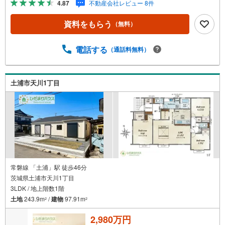
4.87
不動産会社レビュー 8件
動線にも配慮！■カースペースは2台分確保！（＾＾）！ひ
だまりハウスについて・・。引渡し件数3.800件以上 信頼
資料をもらう
（無料）
される理由◆宅地建物取引士 ◆ファイナンシャルプラン
ナー◆20年以上のキャリア 大手ハウスメーカーで注文
住宅の経験多くの資格を保有するスタッフ『お客様に寄り
電話する
（通話料無料）
添った、心の行き届いた、安心のアドバイス』お客様が不
安に思う事、疑問に思う事何でもお話し頂き、頼りにして
下さい。ひだまりのような温かいお家を、一緒にお探しし
土浦市天川1丁目
ませんか？土浦市上高津 新築戸建 土浦駅（車12分）
下高津小学校（徒歩18分） 土浦第四中学校（徒歩20分）
常磐線 「土浦」駅 徒歩46分
茨城県土浦市天川1丁目
3LDK / 地上階数1階
土地
243.9m
/
建物
97.91m
2
2
2,980万円