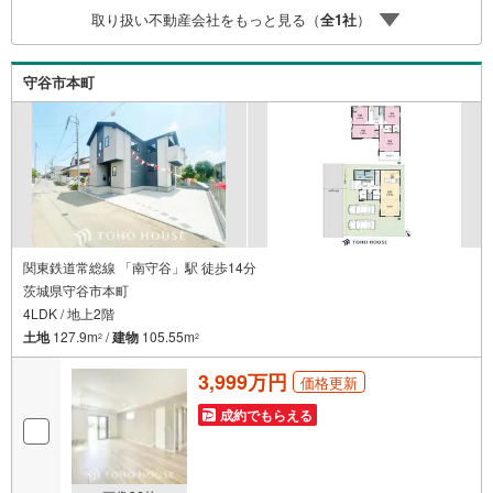
家族の生活」を「未来カレンダー」で見える化します。
取り扱い不動産会社をもっと見る（
全
1
社
）
（2）ご購入後から始まる「専属FPによるファイナンシャ
ルライフサポート」・漠然としたキャッシュフローのグラ
フ化、効果的な生命保険の見直し、繰り上げ返済の効果的
守谷市本町
なタイミングなどご提案させて頂きます。
関東鉄道常総線 「南守谷」駅 徒歩14分
茨城県守谷市本町
4LDK / 地上2階
土地
127.9m
/
建物
105.55m
2
2
3,999万円
価格更新
成約でもらえる