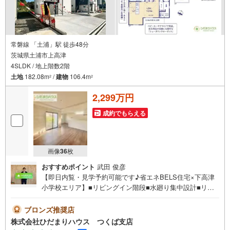
常磐線 「土浦」駅 徒歩48分
茨城県土浦市上高津
4SLDK / 地上階数2階
土地
182.08m
/
建物
106.4m
2
2
2,299万円
成約でもらえる
画像
36
枚
おすすめポイント
武田 俊彦
【即日内覧・見学予約可能です♪省エネBELS住宅×下高津
小学校エリア】■リビングイン階段■水廻り集中設計■リビ
ング一部折り上げ天井■LDKゆったり19.5帖■開発分譲地内
■主寝室9.5帖未公開写真はひだまりハウスHPにて公開中♪
ブロンズ推奨店
■イオンモール土浦まで徒歩17分！休日には映画鑑賞など
株式会社ひだまりハウス つくば支店
家族との時間が増えそうですね！■水廻りをまとめて、家事