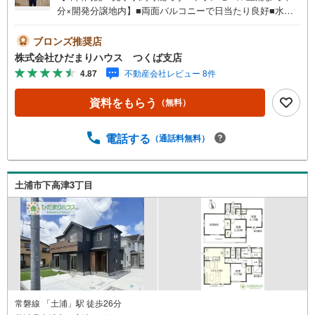
分×開発分譲地内】■両面バルコニーで日当たり良好■水廻
り集中設計■リビング折り上げ天井構造■5LDK対応可能間
取り■並列駐車可能未公開写真はひだまりハウスHPにて公
ブロンズ推奨店
開中♪■イオンモール土浦まで徒歩17分！休日には映画鑑賞
株式会社ひだまりハウス つくば支店
など家族との時間が増えそうですね！■両面バルコニーで日
4.87
不動産会社レビュー 8件
当たり良好！■カースペースは2台分確保！（＾＾）！ひだ
まりハウスについて・・。引渡し件数3.800件以上 信頼さ
資料をもらう
（無料）
れる理由◆宅地建物取引士 ◆ファイナンシャルプランナ
ー◆20年以上のキャリア 大手ハウスメーカーで注文住
宅の経験多くの資格を保有するスタッフ『お客様に寄り添
電話する
（通話料無料）
った、心の行き届いた、安心のアドバイス』お客様が不安
に思う事、疑問に思う事何でもお話し頂き、頼りにして下
さい。ひだまりのような温かいお家を、一緒にお探ししま
土浦市下高津3丁目
せんか？土浦市上高津 新築戸建 土浦駅（車12分） 下
高津小学校（徒歩18分） 土浦第四中学校（徒歩20分）
常磐線 「土浦」駅 徒歩26分