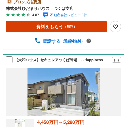
LDK広々17帖未公開写真はひだまりハウスHPにて公開中♪
ブロンズ推奨店
■病院やスーパーが近く、お買い物にも便利な住環境は、長
株式会社ひだまりハウス つくば支店
く快適に暮らせます（＾＾）/■パントリー完備で散らかり
4.87
不動産会社レビュー 8件
がちなキッチン回りもラクラクお片付けできちゃいます！■
南東道路に面しているので日当たり良好☆マイホーム探し
資料をもらう
（無料）
は、ひだまりハウスにご相談ください！■自己資金￥0から
の住宅購入できます！■他社様でご紹介されている物件も一
緒にご提案できます。■新規物件・価格変更の情報がとても
電話する
（通話料無料）
スピーディーです。■インターネット非公開の物件もご紹介
可能です。■ご希望の方にはメールでのやりとりだけで大丈
夫です。■お忙しいときは現地待合せ＆現地解散できます。
【大和ハウス】セキュレアつくば陣場 ～Happiness Garden～（分譲住宅）
PR
■平日のご見学希望大歓迎です！つくば市観音台1丁目 新
築戸建 みどりの駅（バス停徒歩4分） 谷田部小学校（徒
歩23分） 谷田部中学校（徒
4,450万円～5,280万円