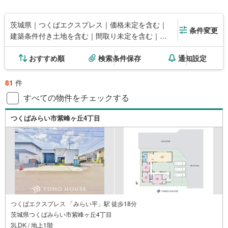
茨城県｜つくばエクスプレス｜価格未定を含む｜
条件変更
建築条件付き土地を含む｜間取り未定を含む｜対
面キッチン
おすすめ順
検索条件保存
通知設定
81
件
すべての物件をチェックする
つくばみらい市紫峰ヶ丘4丁目
つくばエクスプレス 「みらい平」駅 徒歩18分
茨城県つくばみらい市紫峰ヶ丘4丁目
3LDK / 地上1階