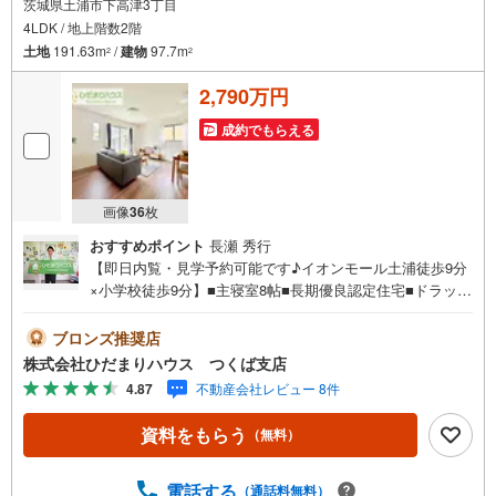
茨城県土浦市下高津3丁目
4LDK / 地上階数2階
土地
191.63m
/
建物
97.7m
2
2
2,790万円
成約でもらえる
画像
36
枚
おすすめポイント
長瀬 秀行
【即日内覧・見学予約可能です♪イオンモール土浦徒歩9分
×小学校徒歩9分】■主寝室8帖■長期優良認定住宅■ドラック
ストア・コンビニ徒歩圏内■耐震性の高い戸建■収納豊富な
間取り未公開写真はひだまりハウスHPにて公開中♪■イオ
ブロンズ推奨店
ンモールまで徒歩9分！休日には映画鑑賞など家族との時間
株式会社ひだまりハウス つくば支店
が増えそうですね！■閑静な住宅地で叶える静かな暮らし
4.87
不動産会社レビュー 8件
（＾＾）/■駐車場の入口付近も広々としており、余裕のあ
る造りです！ひだまりハウスについて・・。引渡し件数3.8
資料をもらう
（無料）
00件以上 信頼される理由◆宅地建物取引士 ◆ファイナ
ンシャルプランナー◆20年以上のキャリア 大手ハウス
メーカーで注文住宅の経験多くの資格を保有するスタッフ
電話する
（通話料無料）