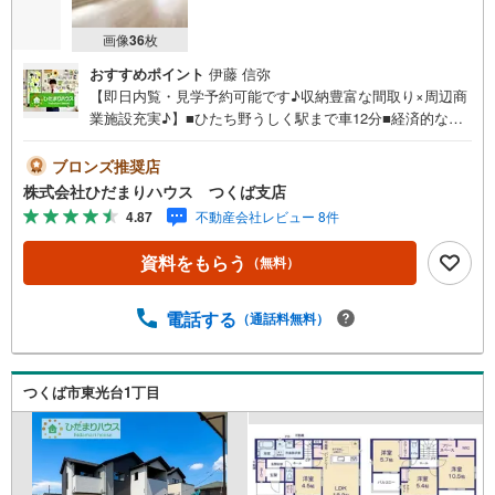
画像
36
枚
おすすめポイント
伊藤 信弥
【即日内覧・見学予約可能です♪収納豊富な間取り×周辺商
業施設充実♪】■ひたち野うしく駅まで車12分■経済的な都
市ガス■水廻り集中設計で家事動線スムーズ■公園至近で子
育て環境良好未公開写真はひだまりハウスHPにて公開中♪
ブロンズ推奨店
■つくば牛久ICへのアクセス良好です！■リビングと洋室が
株式会社ひだまりハウス つくば支店
続き間設計ですので、大空間を演出できます（＾O＾）■前
4.87
不動産会社レビュー 8件
面道路幅6m☆車の出入りもラクラクできちゃいます（＾＾
♪ひだまりハウスについて・・。引渡し件数3.800件以上
資料をもらう
（無料）
信頼される理由◆宅地建物取引士 ◆ファイナンシャルプ
ランナー◆20年以上のキャリア 大手ハウスメーカーで
注文住宅の経験多くの資格を保有するスタッフ『お客様に
電話する
（通話料無料）
寄り添った、心の行き届いた、安心のアドバイス』お客様
が不安に思う事、疑問に思う事何でもお話し頂き、頼りに
して下さい。ひだまりのような温かいお家を、一緒にお探
つくば市東光台1丁目
ししませんか？つくば市南中妻 新築戸建 ひたち野うし
く駅（車12分） 小野川小学校（徒歩23分） 谷田部東中
学校（徒歩44分）