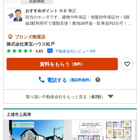
画像
36
枚
おすすめポイント
本多 剛正
担当のホンダです。建物10年保証・地盤20年保証付！2路
線2駅利用可で通勤至便！敷地38坪超・駐車並列2台可！本
日ご相談できます！■ご予約いただくとご見学がスムーズで
す！【営業時間9:00～21:00】ご見学希望のお客様:右上の
ブロンズ推奨店
「室内・現地を見学する」をクリックして下さい。資料請
株式会社東宝ハウス松戸
求希望のお客様:右上の「資料をもらう」をクリックして下
4.83
不動産会社レビュー 6件
さい。【東宝ハウス松戸のポイント】（1）不動産のご提案
から資金計画・ライフシミュレーションのご相談・無理の
資料をもらう
（無料）
ないライフプラン、提携による低金利住宅ローンのご提
案、購入前に知る「購入後の家族の生活」を「未来カレン
ダー」で見える化します。（2）ご購入後から始まる「専属
電話する
（通話料無料）
FPによるファイナンシャルライフサポート」・漠然とした
キャッシュフローのグラフ化、効果的な生命保険の見直
取り扱い不動産会社をもっと見る（
全
2
社
）
し、繰り上げ返済の効果的なタイミングなどご提案させて
頂きます。
土浦市上高津