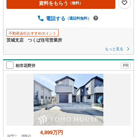
資料をもらう
（無料）
ジ
に
電話する
（通話料無料）
保
存
す
不動産会社おすすめポイント
る
茨城支店 つくば住宅営業所
もっと見る
柏市花野井
PR
4,899万円