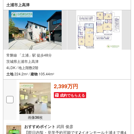
ような温かいお家を、一緒にお探ししませんか？土浦市板
土浦市上高津
谷4丁目 新築戸建 土浦駅（5km） 都和小学校（徒歩9
分） 都和中学校（徒歩10分）
常磐線 「土浦」駅 徒歩48分
茨城県土浦市上高津
4LDK / 地上階数2階
土地
224.2m
/
建物
105.44m
2
2
2,399万円
成約でもらえる
画像
36
枚
おすすめポイント
武田 俊彦
【即日内覧・見学予約可能です♪イオンモール土浦まで車4