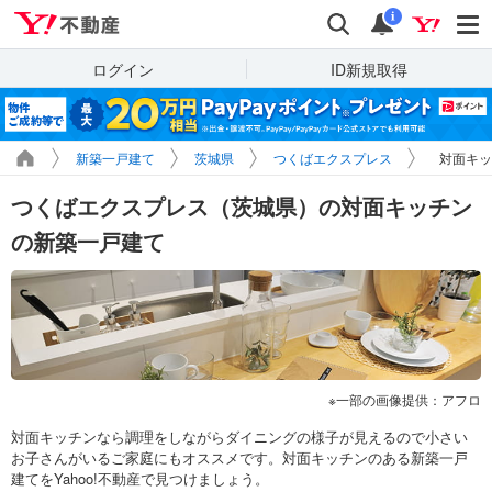
Yahoo!不動産
検索
通知
i
ログイン
ID新規取得
新築一戸建て
茨城県
つくばエクスプレス
対面キッ
つくばエクスプレス（茨城県）の対面キッチン
の新築一戸建て
一部の画像提供：アフロ
対面キッチンなら調理をしながらダイニングの様子が見えるので小さい
お子さんがいるご家庭にもオススメです。対面キッチンのある新築一戸
建てをYahoo!不動産で見つけましょう。