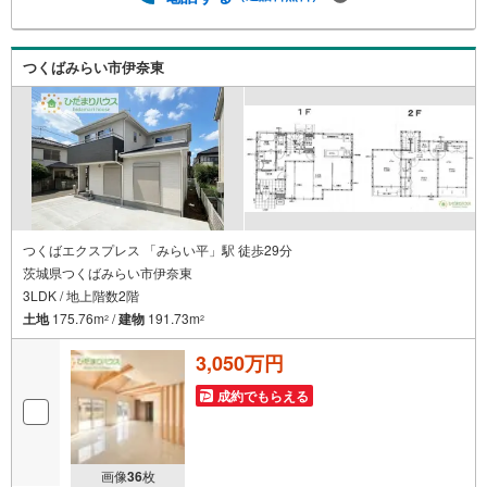
『お客様に寄り添った、心の行き届いた、安心のアドバイ
ス』お客様が不安に思う事、疑問に思う事何でもお話し頂
き、頼りにして下さい。ひだまりのような温かいお家を、
つくばみらい市伊奈東
一緒にお探ししませんか？土浦市下高津3丁目 新築戸建
土浦駅（徒歩26分） 下高津小学校（徒歩9分） 土浦第四
中学校（徒歩21分）
つくばエクスプレス 「みらい平」駅 徒歩29分
茨城県つくばみらい市伊奈東
3LDK / 地上階数2階
土地
175.76m
/
建物
191.73m
2
2
3,050万円
成約でもらえる
画像
36
枚