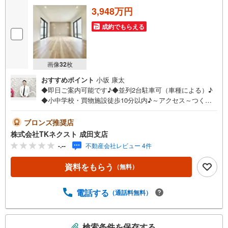
3,948万円
成約でもらえる
画像
32
枚
おすすめポイント
小坂 康太
◆即日ご案内可能です♪◆並列2台駐車可（車種による）♪
◆小中学校・買物施設徒歩10分以内♪～アクセス～つくば
エクスプレス「守谷」駅 徒歩約17分～設備～◇LDKにはス
タディカウンター付き！お子様のリビング学習に（1号棟）
ブロンズ推奨店
♪◇ライフスタイルに合わせて間仕切りで4LDKへ変更可能
株式会社TKネクスト 成田支店
（2号棟）♪◇衣類や荷物をたっぷり収納できるWIC2ヶ所
-.--
不動産会社レビュー 4件
設置♪◇キッチン収納を充実させる便利なパントリースペ
ース♪◇断熱性に優れたZEH水準仕様の住宅♪～周辺環境～
資料をもらう
（無料）
守谷市立松ケ丘小学校 徒歩約9分守谷市立けやき台中学
校 徒歩約5分アイグラン保育園百合ヶ丘 徒歩約15分セブ
ンイレブン 徒歩約9分カスミ 徒歩約5分イオンタウン 徒
電話する
（通話料無料）
歩約7分そよかぜ公園 徒歩約5分「守谷」駅徒歩約17分♪
広々LDKに加え、収納豊富な間取り♪通勤通学に便利な立地
こ
と、暮らしやすさを考えた設備仕様が魅力です♪ご内見は
検索条件を保存する