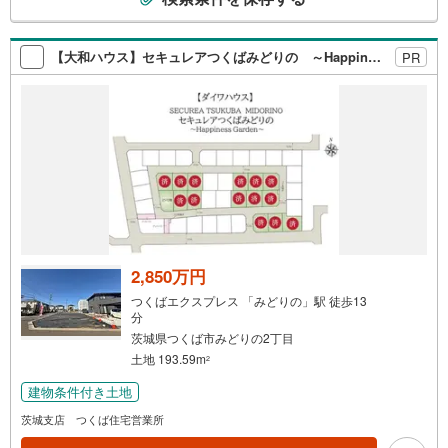
の
もちろん、まずは資料だけ…という方もお気軽にお問い合
検
わせください♪
索
【大和ハウス】セキュレアつくばみどりの ～Happiness Garden～（建築条件付宅地分譲）
PR
条
件
で
通
知
を
受
け
取
る
2,850万円
・
つくばエクスプレス 「みどりの」駅 徒歩13
条
分
件
茨城県つくば市みどりの2丁目
を
土地 193.59m
2
マ
建物条件付き土地
イ
茨城支店 つくば住宅営業所
ペ
ー