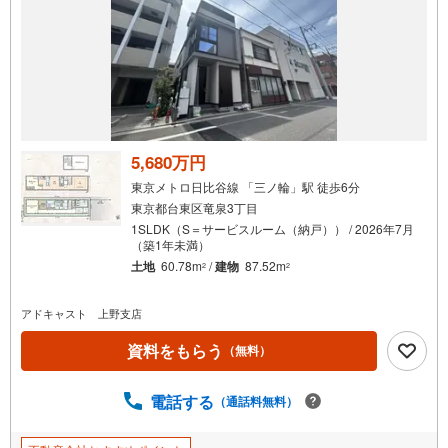
5,680万円
東京メトロ日比谷線 「三ノ輪」駅 徒歩6分
東京都台東区竜泉3丁目
1SLDK（S＝サービスルーム（納戸）） / 2026年7月
（築1年未満）
土地
60.78m
/
建物
87.52m
2
2
アドキャスト 上野支店
資料をもらう
（無料）
電話する
（通話料無料）