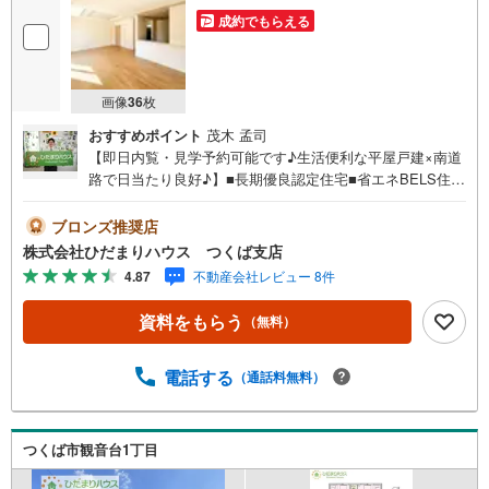
成約でもらえる
画像
36
枚
おすすめポイント
茂木 孟司
【即日内覧・見学予約可能です♪生活便利な平屋戸建×南道
路で日当たり良好♪】■長期優良認定住宅■省エネBELS住宅
■LDK広々21.25帖■経済的な都市ガス物件♪】未公開写真は
ひだまりハウスHPにて公開中♪■人気の平屋一戸建て！■カ
ブロンズ推奨店
ースペースは並列2台駐車可能！■大型商業施設が近くにあ
株式会社ひだまりハウス つくば支店
り、買い物に便利な閑静な住宅街！マイホーム探しは、ひ
4.87
不動産会社レビュー 8件
だまりハウスにご相談ください！■自己資金￥0からの住宅
購入できます！■他社様でご紹介されている物件も一緒にご
資料をもらう
（無料）
提案できます。■新規物件・価格変更の情報がとてもスピー
ディーです。■インターネット非公開の物件もご紹介可能で
す。■ご希望の方にはメールでのやりとりだけで大丈夫で
電話する
（通話料無料）
す。■お忙しいときは現地待合せ＆現地解散できます。■平
日のご見学希望大歓迎です！土浦市天川1丁目 新築戸建
土浦駅（バス19分） 下高津小学校（徒歩24分） 土浦第
つくば市観音台1丁目
四中学校（徒歩10分）