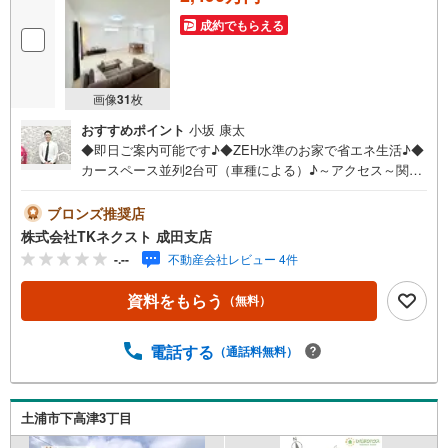
成約でもらえる
画像
31
枚
おすすめポイント
小坂 康太
◆即日ご案内可能です♪◆ZEH水準のお家で省エネ生活♪◆
カースペース並列2台可（車種による）♪～アクセス～関東
鉄道常総線新「新守屋」駅バス 約20分 停歩約7分～設備
～◇カースペース並列2台可（車種による）♪◇広々LDK
ブロンズ推奨店
は、お好みのインテリアを置くことができます♪◇夏は涼
株式会社TKネクスト 成田支店
しく、冬は暖かい快適な環境で過ごせるZEH水準住宅♪◇
-.--
不動産会社レビュー 4件
ガーデニングやお子様の遊び場に使えるお庭付き♪◇雨の
日の洗濯にも便利な浴室暖房乾燥機♪～周辺環境～守谷市
資料をもらう
（無料）
立大井沢小学校 徒歩約8分守谷市立御所ケ丘中学校 徒歩
約23分守谷きらっと保育園 徒歩約8分セブンイレブン 徒
歩約10分カスミ 徒歩約25分光仁会総合守谷第一病院 徒歩
電話する
（通話料無料）
約15分四季の里公園 徒歩約2分自然に囲まれた落ち着きあ
る住環境に全3棟の新築分譲住宅が登場♪長期優良住宅・住
宅性能評価取得の安心仕様も魅力です♪ご内見はもちろ
土浦市下高津3丁目
ん、まずは資料だけ…という方もお気軽にお問い合わせく