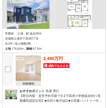
ださい♪
常磐線 「土浦」駅 徒歩26分
茨城県土浦市下高津3丁目
4LDK / 地上階数2階
土地
176.62m
/
建物
97.5m
2
2
2,490万円
成約でもらえる
画像
36
枚
おすすめポイント
長瀬 秀行
【即日内覧・見学予約可能です♪下高津小学校徒歩9分×長
期優良認定住宅】■水回り集中設計■大容量パントリー付き
■2部屋から出入り可能なバルコニー■シャッター完備■周辺