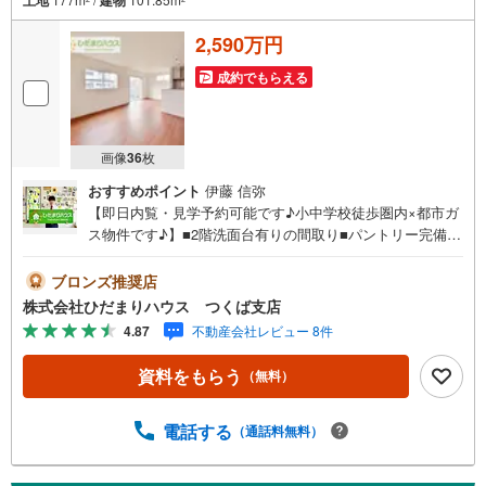
2,590万円
成約でもらえる
画像
36
枚
おすすめポイント
伊藤 信弥
【即日内覧・見学予約可能です♪小中学校徒歩圏内×都市ガ
ス物件です♪】■2階洗面台有りの間取り■パントリー完備の
収納豊富な間取り■経済的な都市ガス物件近隣の物件もまと
めてご案内いたします！未公開写真はひだまりハウスHPに
ブロンズ推奨店
て公開中♪■小学校まで徒歩9分！お子様の登下校も安心で
株式会社ひだまりハウス つくば支店
きる距離です♪■全居室6帖以上！ゆとりのある4LDK☆■カ
4.87
不動産会社レビュー 8件
ースペースは3台分確保！（＾＾）！ひだまりハウスについ
て・・。引渡し件数3.800件以上 信頼される理由◆宅地建
資料をもらう
（無料）
物取引士 ◆ファイナンシャルプランナー◆20年以上のキ
ャリア 大手ハウスメーカーで注文住宅の経験多くの資
格を保有するスタッフ『お客様に寄り添った、心の行き届
電話する
（通話料無料）
いた、安心のアドバイス』お客様が不安に思う事、疑問に
思う事何でもお話し頂き、頼りにして下さい。ひだまりの