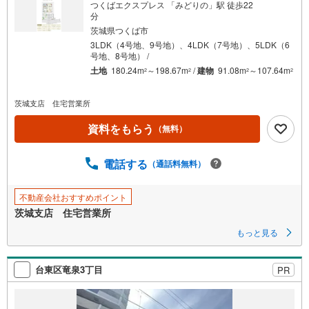
つくばエクスプレス 「みどりの」駅 徒歩22
分
茨城県つくば市
3LDK（4号地、9号地）、4LDK（7号地）、5LDK（6
号地、8号地） /
土地
180.24m
～198.67m
/
建物
91.08m
～107.64m
2
2
2
2
茨城支店 住宅営業所
資料をもらう
（無料）
電話する
（通話料無料）
不動産会社おすすめポイント
茨城支店 住宅営業所
もっと見る
台東区竜泉3丁目
PR