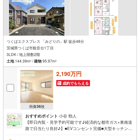
つくばエクスプレス 「みどりの」駅 徒歩48分
茨城県つくば市観音台1丁目
3LDK / 地上階数2階
土地
144.39m
/
建物
95.97m
2
2
2,190万円
成約でもらえる
画像
36
枚
おすすめポイント
小谷 勁人
【即日内覧・見学予約可能です♪経済的な都市ガス×東南道
路で日当たり良好♪】■EVコンセント完備■大型キッチンパ
ントリー付き■全居室洋室■耐震等級3級■断熱等性能等級5■