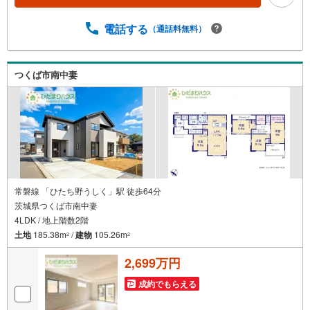
入できます！■他社様でご紹介されている物件も一緒にご提
案できます。■新規物件・価格変更の情報がとてもスピーデ
電話する
（通話料無料）
ィーです。■インターネット非公開の物件もご紹介可能で
す。■ご希望の方にはメールでのやりとりだけで大丈夫で
す。■お忙しいときは現地待合せ＆現地解散できます。■平
つくば市南中妻
日のご見学希望大歓迎です！つくば市栗原 新築戸建 つ
くば駅（車18分） 栗原小学校（徒歩5分） 桜中学校（自
転車21分）
常磐線 「ひたち野うしく」駅 徒歩64分
茨城県つくば市南中妻
4LDK / 地上階数2階
土地
185.38m
/
建物
105.26m
2
2
2,699万円
成約でもらえる