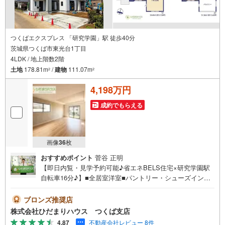
つくばエクスプレス 「研究学園」駅 徒歩40分
茨城県つくば市東光台1丁目
4LDK / 地上階数2階
土地
178.81m
/
建物
111.07m
2
2
4,198万円
成約でもらえる
画像
36
枚
おすすめポイント
菅谷 正明
【即日内覧・見学予約可能♪省エネBELS住宅×研究学園駅
自転車16分♪】■全居室洋室■パントリー・シューズインク
ローク完備■便利なリネンスペース■オール電化■並列駐車
可能■LDK18帖未公開写真はひだまりハウスHPにて公開中
ブロンズ推奨店
♪■人気のオール電化住宅☆彡■奥行たっぷりのバルコニー
株式会社ひだまりハウス つくば支店
☆彡カフェタイムも楽しめそうです！■時間がない時もらく
4.87
不動産会社レビュー 8件