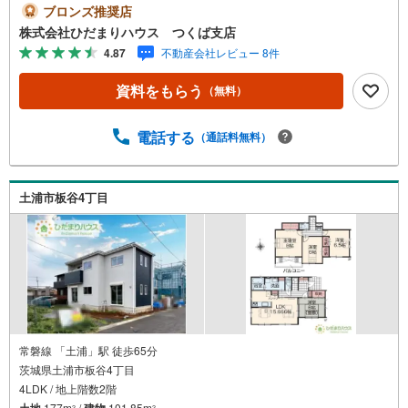
環境充実エリア未公開写真はひだまりハウスHPにて公開中
ブロンズ推奨店
♪■イオンモールまで徒歩9分！休日には映画鑑賞など家族
株式会社ひだまりハウス つくば支店
との時間が増えそうですね！■パントリー完備で散らかりが
4.87
不動産会社レビュー 8件
ちなキッチン回りもラクラクお片付けできちゃいます！■駐
車場の入口付近も広々としており、余裕のある造りです！
資料をもらう
（無料）
ひだまりハウスについて・・。引渡し件数3.800件以上 信
頼される理由◆宅地建物取引士 ◆ファイナンシャルプラ
ンナー◆20年以上のキャリア 大手ハウスメーカーで注
電話する
（通話料無料）
文住宅の経験多くの資格を保有するスタッフ『お客様に寄
り添った、心の行き届いた、安心のアドバイス』お客様が
不安に思う事、疑問に思う事何でもお話し頂き、頼りにし
土浦市板谷4丁目
て下さい。ひだまりのような温かいお家を、一緒にお探し
しませんか？土浦市下高津3丁目 新築戸建 土浦駅（徒歩
26分） 下高津小学校（徒
常磐線 「土浦」駅 徒歩65分
茨城県土浦市板谷4丁目
4LDK / 地上階数2階
土地
177m
/
建物
101.85m
2
2