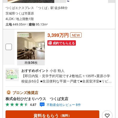
つくばエクスプレス 「つくば」駅 徒歩88分
茨城県つくば市栗原
4LDK / 地上階数1階
土地
449.05m
/
建物
95.13m
2
2
3,399万円
NEW
成約でもらえる
画像
36
枚
おすすめポイント
小谷 勁人
【即日内覧・見学予約可能です♪敷地広々135坪×栗原小学
校徒歩5分】■生活便利な平屋一戸建て■全居室洋室■リビン
グ一部勾配天井■ウォークインクローゼット完備■室内干し
可能なホスクリーン未公開写真はひだまりハウスHPにて公
ブロンズ推奨店
開中♪■人気の平屋一戸建て☆彡■奥様の家事の効率をアッ
株式会社ひだまりハウス つくば支店
プする、キッチンから水廻りへの動線をスムーズにした設
4.87
不動産会社レビュー 8件
計プラン！■敷地広々135坪!!広ーいお庭で家庭菜園なども
実現できちゃいますね（*＾＾）vマイホーム探しは、ひだ
資料をもらう
（無料）
まりハウスにご相談ください！■自己資金￥0からの住宅購