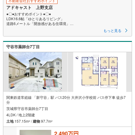
不動産会社おすすめポイント
アドキャスト 上野支店
●〇●おすすめポイント●〇●
LDK16.6帖「ゆとりあるリビング」
道路6メートル「開放感がある住環境」
〇●お問合せお待ちしております●〇
もっと見る
【営業時間9:00～20:00】
この時間帯はお電話でお問い合わせいただけますとスムーズにご案内が出
来ます。
守谷市薬師台7丁目
またインターネットからのご予約でも当日見学可能です。
●〇気軽にご案内やご来店できるポイント〇●
【1】キッズルームあり
お子様にはおもちゃ、絵本などのご用意をしていますので、お子様連れで
もお気軽にご来店ください。
【2】ご条件に近い物件も合わせてご紹介をさせていただきます。
近隣物件やご希望に合わせてその他の物件もご用意をさせていただきま
す。
【3】ご連絡の方法は、お客様のご希望に合わせてショートメールやLINEで
のやり取りも大丈夫です。
紙で物件比較をしたいから、紙面の方が見やすいから、と郵送等のご希望
関東鉄道常総線 「新守谷」駅 バス20分 大井沢小学校前 バス停下車 徒歩7
もお気軽にお申し付けください。
分
茨城県守谷市薬師台7丁目
4LDK / 地上2階建
土地
157.15m
/
建物
97.7m
2
2
2,490万円