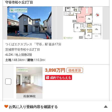
守谷市松ケ丘2丁目
■ご予約いただくとご見学がスムーズです！
【営業時間9:00～21:00】
ご見学希望のお客様:右上の「室内・現地を見学する」をクリックして下さ
い。
資料請求希望のお客様:右上の「資料をもらう」をクリックして下さい。
【東宝ハウス松戸のポイント】
（1）不動産のご提案から資金計画・ライフシミュレーションのご相談
・無理のないライフプラン、提携による低金利住宅ローンのご提案、購入
前に知る「購入後の家族の生活」を「未来カレンダー」で見える化しま
す。
つくばエクスプレス 「守谷」駅 徒歩17分
（2）ご購入後から始まる「専属FPによるファイナンシャルライフサポー
茨城県守谷市松ケ丘2丁目
ト」
4LDK / 地上階数2階
・漠然としたキャッシュフローのグラフ化、効果的な生命保険の見直し、
繰り上げ返済の効果的なタイミングなどご提案させて頂きます。
土地
148.34m
/
建物
110.3m
2
2
3,898万円
価格更新
成約でもらえる
画像
36
枚
おすすめポイント
伊藤 信弥
お気に入り登録内容を確認する
【即日内覧・見学予約可能です♪守谷駅徒歩17分×角地で日