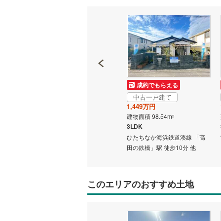
二世帯向
サービス
キッチン
独立型キ
成約でもらえる
成約でもらえる
浴室
中古一戸建て
中古一戸建て
3,500万円
1,449万円
浴室乾燥
建物面積 123.81m
建物面積 98.54m
2
2
線 「金
3SLDK
3LDK
ひたちなか海浜鉄道湊線 「那
ひたちなか海浜鉄道湊線 「高
バルコニー、
珂湊」駅 徒歩27分
田の鉄橋」駅 徒歩10分 他
ウッドデ
このエリアのおすすめ土地
収納
ウォーク
（
0
）