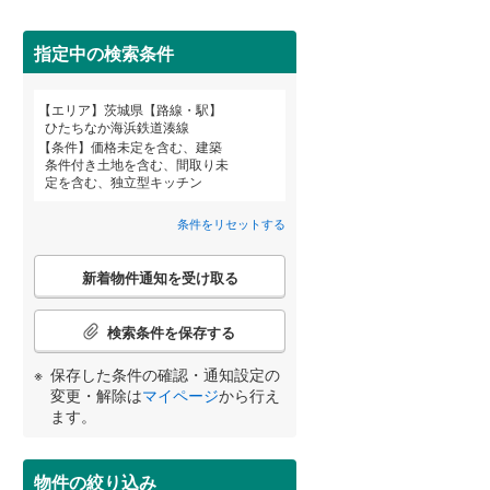
桜川市
(
0
)
指定中の検索条件
鉾田市
(
0
)
エリア
茨城県【路線・駅】
東茨城郡茨城町
(
0
)
宮崎
鹿児島
沖縄
ひたちなか海浜鉄道湊線
条件
価格未定を含む、建築
那珂郡東海村
(
0
)
条件付き土地を含む、間取り未
住宅性能評価付き
（
0
）
定を含む、独立型キッチン
稲敷郡阿見町
(
0
)
条件をリセットする
する
る
条件をリセットする
条件をリセットする
条件をリセットする
条件をリセットする
条件をリセットする
条件をリセットする
猿島郡五霞町
(
0
)
こ
新着物件通知を受け取る
の
検
索
検索条件を保存する
条
件
小学校まで1km以内
（
0
）
保存した条件の確認・通知設定の
で
変更・解除は
マイページ
から行え
通
ます。
知
を
間取り変更可能
（
0
）
受
物件の絞り込み