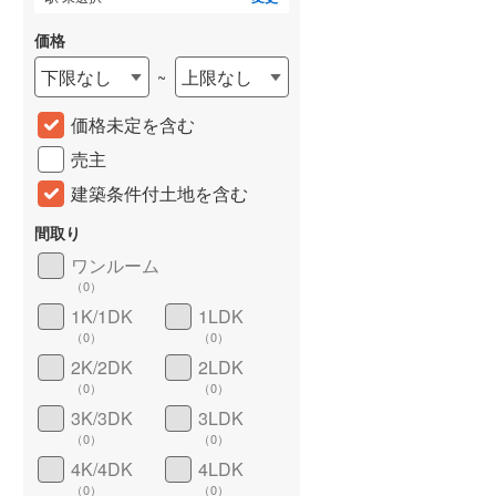
価格
下限なし
上限なし
~
価格未定を含む
土地
土地
500万円
390万円
売主
.66m
土地面積 268m
土地面積 241m
2
2
2
建築条件付土地を含む
未定
未定
」駅 徒歩25分 他
ひたちなか海浜鉄道湊線 「那
常磐線 「勝田」駅 バス1
間取り
珂湊」駅 バス7分 柳が丘団地
山 バス停下車 徒歩3分 他
詳しく見る
ワンルーム
バス停下車 徒歩6分 他
（
0
）
1K/1DK
1LDK
（
0
）
（
0
）
2K/2DK
2LDK
（
0
）
（
0
）
3K/3DK
3LDK
（
0
）
（
0
）
4K/4DK
4LDK
（
0
）
（
0
）