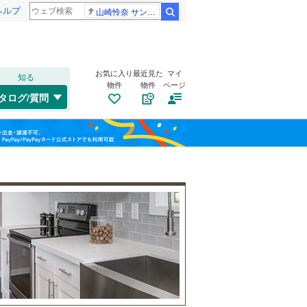
ヘルプ
山崎怜奈 サンジャポ
検索
お気に入り
最近見た
マイ
知る
物件
物件
ページ
水郡線
(
0
)
タログ/質問
鹿島線
(
0
)
トイレ２か所
（
0
）
土浦市
(
0
)
福島
阿字ケ浦
(
0
)
太陽光発電システム
（
0
）
結城市
(
0
)
(
0
)
栃木
群馬
山梨
常総市
(
0
)
関東鉄道常総線
(
0
)
北茨城市
(
0
)
つくばエクスプレス
(
0
)
牛久市
(
0
)
鹿嶋市
南道路
(
（
0
0
)
）
和歌山
常陸大宮市
(
0
)
坂東市
(
0
)