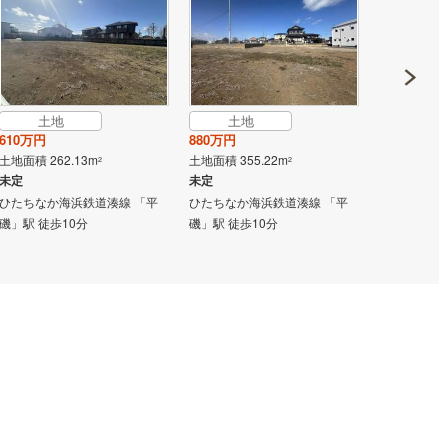
契約、入居関連など
能
（
0
）
土地
土地
土地
応
610万円
880万円
880万円
土地面積 262.13m
土地面積 355.22m
土地面積 207
2
2
ン内見(相談)可
（
0
）
IT重説可
（
0
）
未定
未定
未定
ひたちなか海浜鉄道湊線 「平
ひたちなか海浜鉄道湊線 「平
常磐線 「勝田
磯」駅 徒歩10分
磯」駅 徒歩10分
ン対応とは？