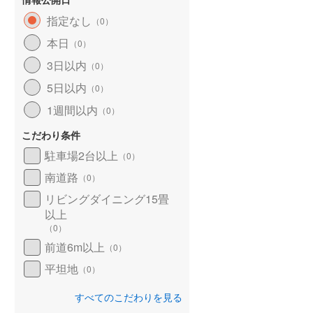
指定なし
（
0
）
本日
（
0
）
3日以内
（
0
）
5日以内
（
0
）
1週間以内
（
0
）
こだわり条件
駐車場2台以上
（
0
）
南道路
（
0
）
リビングダイニング15畳
以上
（
0
）
前道6m以上
（
0
）
平坦地
（
0
）
すべてのこだわりを見る