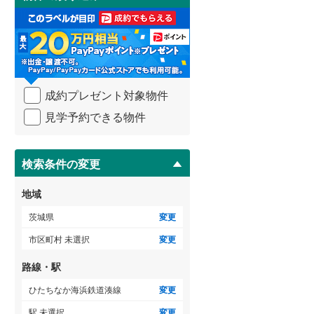
け
3階建て以上
（
0
）
取
る
・
条
件
を
成約プレゼント対象物件
マ
イ
見学予約できる物件
中古一戸建て
中古一戸建て
らえる
ペ
2,190万円
1,170万円
ー
建て
ジ
建物面積 156.09m
建物面積 112.61m
2
2
に
検索条件の変更
5LDK
4LDK
.3m
2
保
ひたちなか海浜鉄道湊線 「金
常磐線 「勝田」駅 徒歩3
存
上」駅 徒歩15分 他
地域
」駅 徒歩44分 他
す
る
茨城県
変更
市区町村 未選択
変更
路線・駅
ひたちなか海浜鉄道湊線
変更
駅 未選択
変更