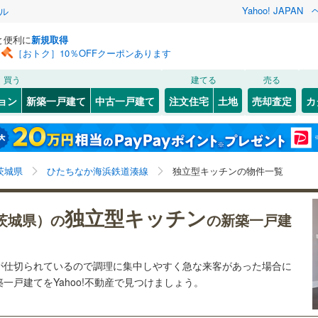
Yahoo! JAPAN
ル
と便利に
新規取得
［おトク］10％OFFクーポンあります
検索条件を保存しました
買う
建てる
売る
0
)
常磐線
(
0
)
ョン
新築一戸建て
中古一戸建て
注文住宅
土地
売却査定
カ
この検索条件の新着物件通知は、
マイページ
から設定できます。
湘南新宿ライン（宇都宮～逗子）
0
）
オール電化
（
0
）
)
日立市
(
0
)
岩手
宮城
秋田
山形
(
0
)
高田の鉄橋
)
(
0
)
(
0
)
(
0
)
(
0
)
(
0
)
台以上
（
0
）
ビルトインガレージ
（
0
）
)
石岡市
(
0
)
各駅停車）
(
0
)
(
0
)
茨城県、ひたちなか海浜鉄道湊線、価格未定を含む、建
神奈川
埼玉
千葉
茨城
茨城県
ひたちなか海浜鉄道湊線
独立型キッチンの物件一覧
タ付インターホン
防犯カメラ
（
0
）
(
0
)
下妻市
(
0
)
築条件付き土地を含む、間取り未定を含む、独立型キッ
0
)
チン
関東鉄道竜ケ崎線
(
0
)
市
(
0
)
高萩市
(
0
)
長野
富山
石川
福井
独立型キッチン
茨城県）の
の新築一戸建
鉄道大洗鹿島線
(
0
)
ひたちなか海浜鉄道湊線
(
0
)
建ち方、日当たり
)
取手市
(
0
)
閉じる
閉じる
お気に入りリストを見る
お気に入りリストを見る
閉じる
閉じる
岐阜
静岡
三重
以上
(
0
)
（
0
）
ひたちなか市
角地
（
0
）
(
0
)
が仕切られているので調理に集中しやすく急な来客があった場合に
検索条件を保存する
一戸建てをYahoo!不動産で見つけましょう。
兵庫
京都
滋賀
奈良
0
)
）
守谷市
(
0
)
マイページ
)
筑西市
(
0
)