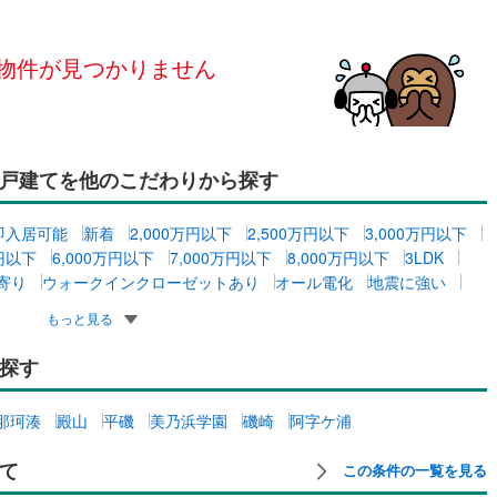
島根
岡山
広島
山口
)
かすみがうら市
(
0
)
ダイニング15畳以上
物件が見つかりません
香川
愛媛
高知
)
行方市
(
0
)
保存した条件を見る
らい市
(
0
)
小美玉市
(
0
)
佐賀
長崎
熊本
大分
施工・品質・工法関連
大洗町
(
0
)
東茨城郡城里町
(
0
)
戸建てを他のこだわりから探す
震、制震構造
設計住宅性能評価付き
子町
(
0
)
稲敷郡美浦村
(
0
)
（
0
）
即入居可能
新着
2,000万円以下
2,500万円以下
3,000万円以下
この条件で検索する
この条件で検索する
この条件で検索する
この条件で検索する
この条件で検索する
この条件で検索する
市区町村以下を選択
市区町村を選択す
駅を選択する
内町
(
0
)
結城郡八千代町
(
0
)
住宅
（
0
）
大規模（総区画数50戸以上）
万円以下
6,000万円以下
7,000万円以下
8,000万円以下
3LDK
（
0
）
寄り
ウォークインクローゼットあり
オール電化
地震に強い
町
(
0
)
北相馬郡利根町
(
0
)
もっと見る
探す
駅が始発駅
（
0
）
海まで2km以内
（
0
）
那珂湊
殿山
平磯
美乃浜学園
磯崎
阿字ケ浦
全体
て
この条件の一覧を見る
（
0
）
バリアフリー住宅
（
0
）