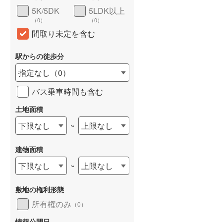
5K/5DK
5LDK以上
（
0
）
（
0
）
間取り未定を含む
駅からの徒歩分
指定なし
（
0
）
バス乗車時間も含む
土地面積
下限なし
上限なし
~
建物面積
下限なし
上限なし
~
敷地の権利形態
所有権のみ
（
0
）
情報公開日