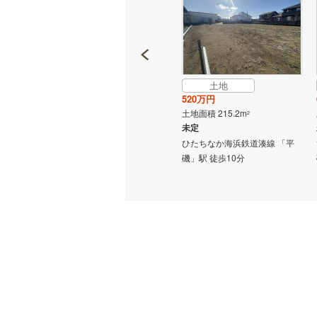
販売、価格、
即入居可
土地
土地
オンライン対
900万円
520万円
土地面積 347.78m
土地面積 215.2m
2
2
オンライ
未定
未定
線 「平
ひたちなか海浜鉄道湊線 「平
ひたちなか海浜鉄道湊線 「平
磯」駅 徒歩10分
磯」駅 徒歩10分
オンライ