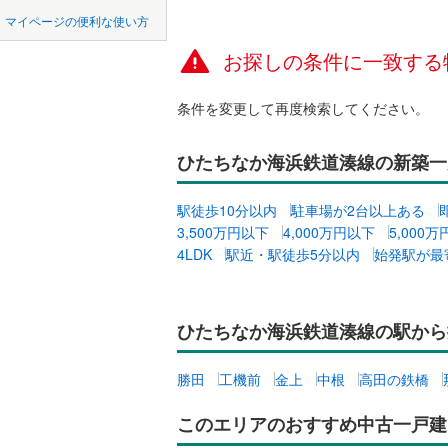
中国
LD
鳥取
マイページの便利な使い方
稲敷市
(
0
リビング
お探しの条件に一致する
四国
徳島
神栖市
(
0
（
0
）
つくばみ
条件を変更して再度検索してください。
九州・沖縄
福岡
構造・規模・
東茨城郡
ひたちなか海浜鉄道湊線の新築一
耐震、免
久慈郡大
（
0
）
0
0
0
0
0
0
駅徒歩10分以内
駐車場が2台以上ある
該当物件
該当物件
該当物件
該当物件
該当物件
該当物件
件
件
件
件
件
件
稲敷郡河
長期優良
3,500万円以下
4,000万円以下
5,000
4LDK
駅近・駅徒歩5分以内
始発駅が最
猿島郡境
立地
ひたちなか海浜鉄道湊線の駅から
最寄りの
勝田
工機前
金上
中根
高田の鉄橋
間取り、居室
このエリアのおすすめ中古一戸建
吹き抜け