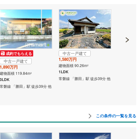
け
（
0
）
平屋・1階建て
（
0
）
ルーム（納戸）
（
0
）
ッチン
（
0
）
対面キッチン
（
0
）
中古一戸建て
成約でもらえる
成約でも
1,580万円
中古一戸建て
中古一戸
建物面積 90.26m
2
1,890万円
1,180万円
1LDK
機あり
（
0
）
建物面積 119.84m
建物面積 109
2
常磐線 「勝田」駅 徒歩39分 他
3LDK
4LDK
常磐線 「勝田」駅 徒歩39分 他
常磐線 「勝田
庭
ッキあり
（
0
）
この条件の一覧を見る
インクローゼット
床下収納
（
0
）