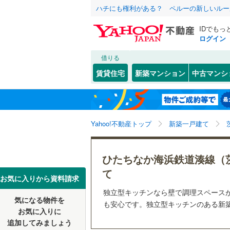
ハチにも権利がある？ ペルーの新しいルー
IDでもっ
ログイン
借りる
北海道
JR
北海道
東北本線
(
こだわり条件
設備
賃貸住宅
新築マンション
中古マンシ
水戸線
(
0
)
床暖房
（
水戸市
(
0
東北
青森
(
0
)
(
0
)
(
0
駐車場2
古河市
(
0
常磐線（
関東
東京
Yahoo!不動産トップ
新築一戸建て
ＴＶモニ
龍ケ崎市
（
0
）
私鉄・その他
真岡鐵道
(
常陸太田
信越・北陸
新潟
ひたちなか海浜鉄道湊線（
鹿島臨海
配置、向き、
笠間市
(
0
て
東海
愛知
お気に入りから資料請求
つくば市
前道6m
独立型キッチンなら壁で調理スペース
気になる物件を
も安心です。独立型キッチンのある新築
近畿
大阪
潮来市
平坦地
(
（
0
お気に入りに
追加してみましょう
那珂市
(
0