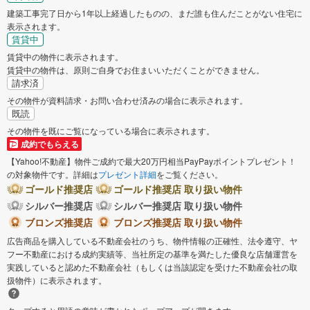
建築工事完了日から1年以上経過したものの、まだ誰も住んだことがない住宅に
稲敷郡阿見町
猿島郡境町
表示されます。
賃貸中
賃貸中の物件に表示されます。
賃貸中の物件は、原則ご自身でお住まいいただくことができません。
請求済
その物件が資料請求・お問い合わせ済みの場合に表示されます。
既読
その物件を既にご覧になっている場合に表示されます。
成約でもらえる
【Yahoo!不動産】物件ご成約で最大20万円相当PayPayポイントプレゼント！
の対象物件です。詳細は
プレゼント詳細
をご覧ください。
ゴールド推奨店
ゴールド推奨店 取り扱い物件
シルバー推奨店
シルバー推奨店 取り扱い物件
ブロンズ推奨店
ブロンズ推奨店 取り扱い物件
広告商品を購入している不動産会社のうち、物件情報の正確性、法令遵守、ヤ
フー不動産における成約実績等、当社所定の基準を満たした優良な店舗運営を
実践していると認めた不動産会社（もしくは当該認定を受けた不動産会社の取
扱物件）に表示されます。