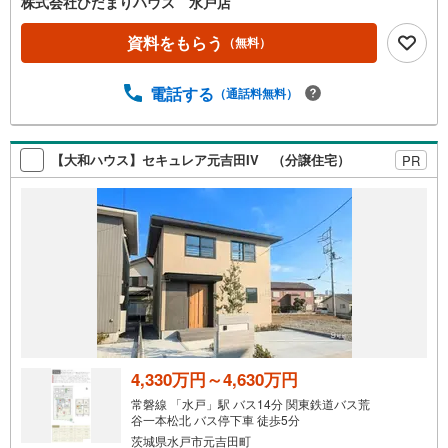
株式会社ひだまりハウス 水戸店
資料をもらう
（無料）
電話する
（通話料無料）
【大和ハウス】セキュレア元吉田IV （分譲住宅）
PR
4,330万円～4,630万円
常磐線 「水戸」駅 バス14分 関東鉄道バス荒
谷一本松北 バス停下車 徒歩5分
茨城県水戸市元吉田町