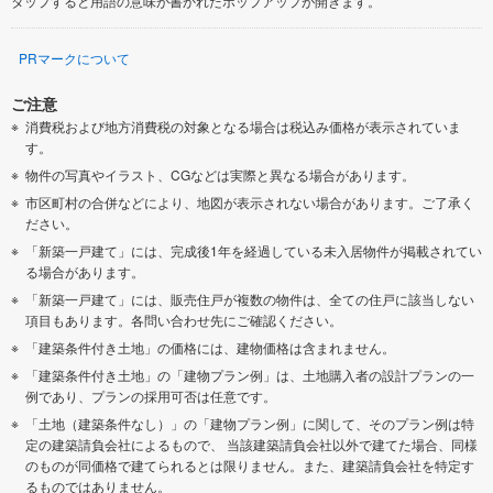
タップすると用語の意味が書かれたポップアップが開きます。
PRマークについて
ご注意
消費税および地方消費税の対象となる場合は税込み価格が表示されていま
す。
物件の写真やイラスト、CGなどは実際と異なる場合があります。
市区町村の合併などにより、地図が表示されない場合があります。ご了承く
ださい。
「新築一戸建て」には、完成後1年を経過している未入居物件が掲載されてい
る場合があります。
「新築一戸建て」には、販売住戸が複数の物件は、全ての住戸に該当しない
項目もあります。各問い合わせ先にご確認ください。
「建築条件付き土地」の価格には、建物価格は含まれません。
「建築条件付き土地」の「建物プラン例」は、土地購入者の設計プランの一
例であり、プランの採用可否は任意です。
「土地（建築条件なし）」の「建物プラン例」に関して、そのプラン例は特
定の建築請負会社によるもので、 当該建築請負会社以外で建てた場合、同様
のものが同価格で建てられるとは限りません。また、建築請負会社を特定す
るものではありません。