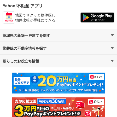
Yahoo!不動産 アプリ
地図でサクッと物件探し
物件比較が手軽にできる
茨城県の新築一戸建てを探す
常磐線の不動産情報を探す
路線・駅から探す
地域から探す
暮らしのお役立ち情報
不動産・住宅
賃貸住宅
通勤・通学時間から探す
地図から探す
マンションカタログ
教えて！住まいの先生
新築マンション
中古マンション
新築一戸建て
中古一戸建て
注文住宅
土地
売却査定