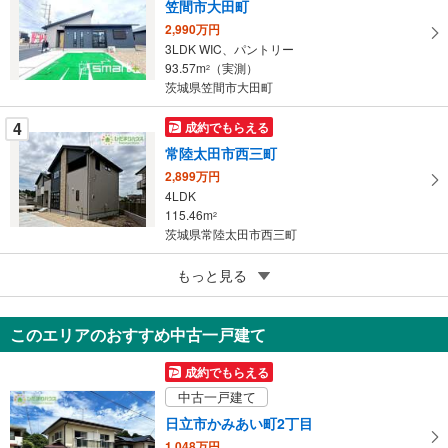
笠間市大田町
保
2,990万円
存
3LDK WIC、パントリー
す
93.57m
（実測）
2
る
茨城県笠間市大田町
4
成約でもらえる
常陸太田市西三町
2,899万円
4LDK
115.46m
2
茨城県常陸太田市西三町
4
もっと見る
成約でもらえる
つくば市高見原5丁目
2,890万円
このエリアのおすすめ中古一戸建て
3LDK
95.58m
2
成約でもらえる
茨城県つくば市高見原5丁目
中古一戸建て
日立市かみあい町2丁目
1,048万円