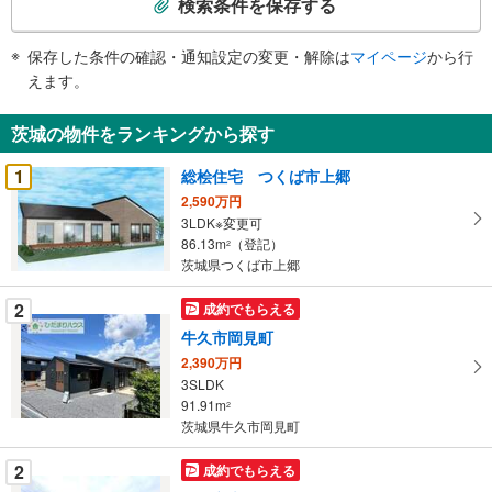
検索条件を保存する
・住宅ローンはどれくらい借りられるの？
条
・無理のない返済のための予算は？
件
・マンションと戸建て、どう選べばいい？
保存した条件の確認・通知設定の変更・解除は
マイページ
から行
で
えます。
お住まいに関するご相談は随時受付中です！
通
専門スタッフが丁寧に分かりやすくご説明いたします。
知
茨城の物件をランキングから探す
を
●○●○●○●○●○●○●○●○●○●○●
受
1
総桧住宅 つくば市上郷
け
2,590万円
取
3LDK※変更可
る
86.13m
（登記）
2
・
茨城県つくば市上郷
条
2
成約でもらえる
件
を
牛久市岡見町
マ
2,390万円
イ
3SLDK
91.91m
ペ
2
茨城県牛久市岡見町
ー
ジ
2
成約でもらえる
に