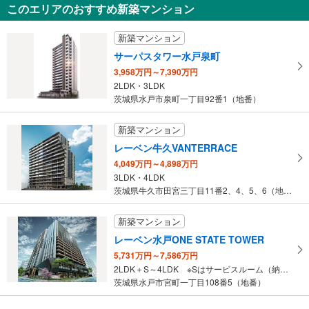
このエリアのおすすめ新築マンション
1,220万円～1,640万円
未定
新築マンション
建物面積 -
常磐線 「水戸」駅 バス14分 関東鉄道バス荒谷一本松北 バス停下車 徒歩4分
サーパスタワー水戸泉町
3,958万円～7,390万円
2LDK・3LDK
茨城県水戸市泉町一丁目92番1（地番）
新築マンション
レーベン牛久VANTERRACE
4,049万円～4,898万円
3LDK・4LDK
茨城県牛久市田宮三丁目11番2、4、5、6（地番）
新築マンション
レーベン水戸ONE STATE TOWER
5,731万円～7,586万円
2LDK＋S～4LDK ※Sはサービスルーム（納戸）です。
茨城県水戸市宮町一丁目108番5（地番）