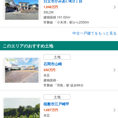
日立市かみあい町2丁目
1,048万円
3SLDK
建物面積 101.02m
2
常磐線 「小木津」駅から2330m
中古一戸建てをもっと見る
中古一戸建て
水戸市見川4丁目
このエリアのおすすめ土地
1,580万円
2LDK
土地
建物面積 102.83m
2
常磐線 「赤塚」駅から3000m
石岡市山崎
330万円
未定
建物面積 -
常磐線 「羽鳥」駅 徒歩66分
土地
稲敷市江戸崎甲
1,687万円
未定