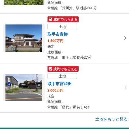
建物面積 -
常磐線 「荒川沖」駅 徒歩200分
成約でもらえる
土地
取手市青柳
1,500万円
未定
建物面積 -
常磐線 「取手」駅 徒歩27分
成約でもらえる
土地
取手市宮和田
2,000万円
未定
建物面積 -
常磐線 「藤代」駅 徒歩4分
土地をもっと見る
土地
【大和ハウス】セキュレア元吉田IV （建築条件付宅地分譲）