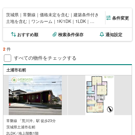
茨城県｜常磐線｜価格未定を含む｜建築条件付き
条件変更
土地を含む｜ワンルーム｜1K/1DK｜1LDK｜
2K/2DK｜2LDK
おすすめ順
検索条件保存
通知設定
2
件
すべての物件をチェックする
土浦市右籾
常磐線 「荒川沖」駅 徒歩23分
茨城県土浦市右籾
2LDK / 地上階数1階