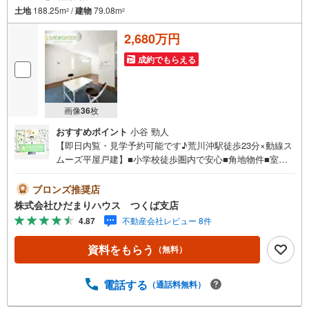
土地
188.25m
/
建物
79.08m
2
2
2,680万円
成約でもらえる
画像
36
枚
おすすめポイント
小谷 勁人
【即日内覧・見学予約可能です♪荒川沖駅徒歩23分×動線ス
ムーズ平屋戸建】■小学校徒歩圏内で安心■角地物件■室内
干し可能なサニタリースペース■電動シャッター雨戸完備■
ファミリーマート徒歩5分未公開写真はひだまりハウスHP
ブロンズ推奨店
にて公開中♪■人気の平屋一戸建て☆彡■パントリー完備で
株式会社ひだまりハウス つくば支店
散らかりがちなキッチン回りもラクラクお片付けできちゃ
4.87
不動産会社レビュー 8件
います！■角地につき日当たり・風通し良好です☆マイホー
ム探しは、ひだまりハウスにご相談ください！■自己資金
資料をもらう
（無料）
￥0からの住宅購入できます！■他社様でご紹介されている
物件も一緒にご提案できます。■新規物件・価格変更の情報
がとてもスピーディーです。■インターネット非公開の物件
電話する
（通話料無料）
もご紹介可能です。■ご希望の方にはメールでのやりとりだ