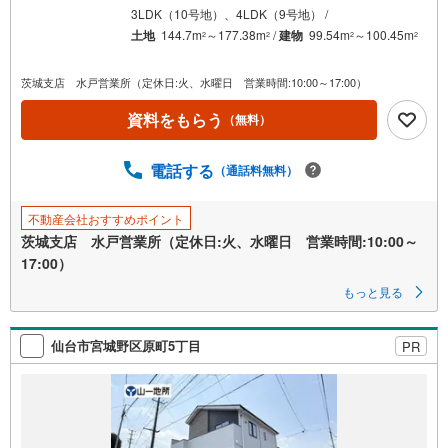
3LDK（10号地）、4LDK（9号地） /
土地
144.7m
～177.38m
/
建物
99.54m
～100.45m
2
2
2
2
茨城支店 水戸営業所（定休日:火、水曜日 営業時間:10:00～17:00）
資料をもらう
（無料）
電話する
（通話料無料）
不動産会社おすすめポイント
茨城支店 水戸営業所（定休日:火、水曜日 営業時間:10:00～
17:00）
もっと見る
仙台市宮城野区原町5丁目
PR