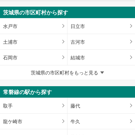
茨城県の市区町村から探す
水戸市
日立市
土浦市
古河市
石岡市
結城市
茨城県の市区町村をもっと見る
龍ケ崎市
下妻市
常総市
常陸太田市
常磐線の駅から探す
高萩市
北茨城市
取手
藤代
笠間市
取手市
龍ケ崎市
牛久