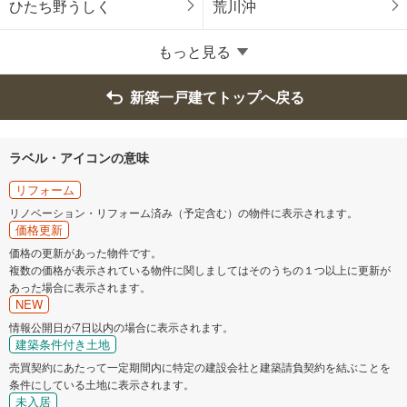
牛久市
つくば市
ひたち野うしく
荒川沖
ひたちなか市
鹿嶋市
もっと見る
守谷市
常陸大宮市
新築一戸建てトップへ戻る
那珂市
筑西市
ラベル・アイコンの意味
坂東市
かすみがうら市
リフォーム
リノベーション・リフォーム済み（予定含む）の物件に表示されます。
価格更新
神栖市
鉾田市
価格の更新があった物件です。
複数の価格が表示されている物件に関しましてはそのうちの１つ以上に更新が
つくばみらい市
小美玉市
あった場合に表示されます。
NEW
情報公開日が7日以内の場合に表示されます。
東茨城郡茨城町
東茨城郡大洗町
建築条件付き土地
売買契約にあたって一定期間内に特定の建設会社と建築請負契約を結ぶことを
東茨城郡城里町
那珂郡東海村
条件にしている土地に表示されます。
未入居