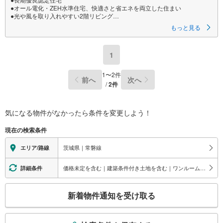
●オール電化・ZEH水準住宅、快適さと省エネを両立した住まい
●光や風を取り入れやすい2階リビング
●駐車スペース並列2台可
もっと見る
●フラット35S利用可
●住宅性能評価取得物件
1
●○●○●○●○●○●○●○●○●○●○●
【ご成約特典】
1
〜
2
件
前へ
次へ
/
2
件
対象物件をご契約のお客様へ
『選べる家電』いずれか1点プレゼント！
※詳細はお気軽にお問い合わせください♪
気になる物件がなかったら
条件を変更しよう！
●○●○●○●○●○●○●○●○●○●○●
現在の検索条件
【購入のご相談】
茨城県｜常磐線
エリア/路線
地元に強い「山一地所」だから、
売買物件も豊富に取り揃えています。
価格未定を含む｜建築条件付き土地を含む｜ワンルーム｜1K/1DK｜1LDK｜2K/2DK｜2LDK
詳細条件
ご希望条件に合った物件のご紹介から
こ
住宅ローン・資金計画・投資のご相談まで
新着物件通知を受け取る
の
ワンストップでサポートいたします。
検
こんなお悩みはありませんか？
索