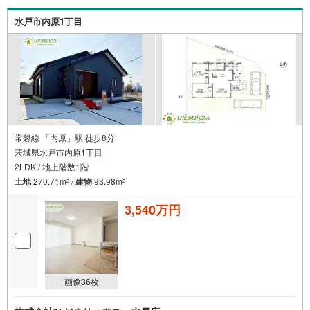
けで大丈夫です。■お忙しいときは現地待合せ＆現地解散で
きます。■平日のご見学希望大歓迎です！土浦市右籾 新築
水戸市内原1丁目
戸建 荒川沖駅（徒歩23分） 右籾小学校（徒歩19分）
土浦第六中学校（徒歩29分）
常磐線 「内原」駅 徒歩8分
茨城県水戸市内原1丁目
2LDK / 地上階数1階
土地
270.71m
/
建物
93.98m
2
2
3,540万円
画像
36
枚