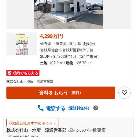
4,299万円
仙石線 「陸前原ノ町」駅 徒歩9分
宮城県仙台市宮城野区原町5丁目
2LDK＋S / 2026年1月（築1年未満）
土地
107.2m
/
建物
125.78m
2
2
成約でもらえる
株式会社山一地所 流通営業部
資料をもらう
（無料）
電話する
（通話料無料）
不動産会社おすすめポイント
株式会社山一地所 流通営業部
シルバー推奨店
●長期優良認定住宅