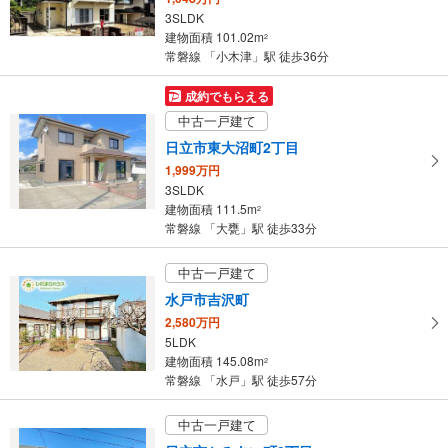
3SLDK
建物面積 101.02m
2
常磐線 「小木津」駅 徒歩36分
成約でもらえる
中古一戸建て
日立市東大沼町2丁目
1,999万円
3SLDK
建物面積 111.5m
2
常磐線 「大甕」駅 徒歩33分
中古一戸建て
水戸市吉沢町
2,580万円
5LDK
建物面積 145.08m
2
常磐線 「水戸」駅 徒歩57分
中古一戸建て