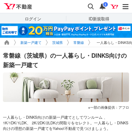
Yahoo!不動産
検索
通知
i
ログイン
ID新規取得
新築一戸建て
茨城県
常磐線
一人暮らし・DINKS
常磐線（茨城県）の一人暮らし・DINKS向けの
新築一戸建て
一部の画像提供：アフロ
一人暮らし・DINKS向けの新築一戸建てとしてワンルーム 、
1K/1DK/1LDK、 2K/2DK/2LDKの間取りをセレクト。一人暮らし・DINKS
向けの理想の新築一戸建てをYahoo!不動産で見つけましょう。