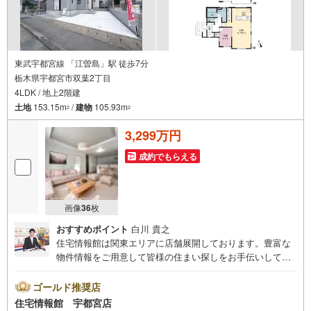
東武宇都宮線 「江曽島」駅 徒歩7分
栃木県宇都宮市双葉2丁目
4LDK / 地上2階建
土地
153.15m
/
建物
105.93m
2
2
3,299万円
成約でもらえる
画像
36
枚
おすすめポイント
白川 貴之
住宅情報館は関東エリアに店舗展開しております。豊富な
物件情報をご用意して皆様の住まい探しをお手伝いしてお
ります。まずは最寄りの住宅情報館にお気軽にご相談くだ
さい。住宅ローン相談会も同時開催中無理のない住宅ロー
ゴールド推奨店
ンの試算やご購入の際にかかる諸費用の概算も行っており
住宅情報館 宇都宮店