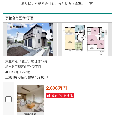
取り扱い不動産会社をもっと見る（
全
3
社
）
宇都宮市五代2丁目
東北本線 「雀宮」駅 徒歩17分
栃木県宇都宮市五代2丁目
4LDK / 地上2階建
土地
198.69m
/
建物
103.92m
2
2
2,898万円
成約でもらえる
画像
36
枚