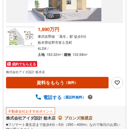
1,890万円
東武佐野線 「葛生」駅 徒歩5分
栃木県佐野市富士見町
4LDK /
土地
183.32m
/
建物
102.68m
2
2
成約でもらえる
株式会社アイダ設計 栃木店
資料をもらう
（無料）
電話する
（通話料無料）
不動産会社おすすめポイント
株式会社アイダ設計 栃木店
ブロンズ推奨店
■フジマート葛生店まで徒歩4分～5分（350～400m）なので毎日のお買い
物に困りません！