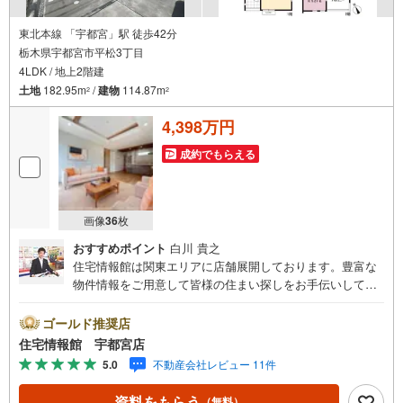
東北本線 「宇都宮」駅 徒歩42分
栃木県宇都宮市平松3丁目
4LDK / 地上2階建
土地
182.95m
/
建物
114.87m
2
2
4,398万円
成約でもらえる
画像
36
枚
おすすめポイント
白川 貴之
住宅情報館は関東エリアに店舗展開しております。豊富な
物件情報をご用意して皆様の住まい探しをお手伝いしてお
ります。まずは最寄りの住宅情報館にお気軽にご相談くだ
さい。住宅ローン相談会も同時開催中無理のない住宅ロー
ゴールド推奨店
ンの試算やご購入の際にかかる諸費用の概算も行っており
住宅情報館 宇都宮店
ます。しっかりとした資金計画のアドバイスをさせて頂き
5.0
不動産会社レビュー 11件
ますので、お気軽にご相談ください。
資料をもらう
（無料）