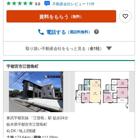
ます。しっかりとした資金計画のアドバイスをさせて頂き
5.0
不動産会社レビュー 11件
ますので、お気軽にご相談ください。
資料をもらう
（無料）
電話する
（通話料無料）
取り扱い不動産会社をもっと見る（
全
1
社
）
宇都宮市江曽島町
東武宇都宮線 「江曽島」駅 徒歩24分
栃木県宇都宮市江曽島町
4LDK / 地上2階建
土地
173.64m
/
建物
111.09m
2
2