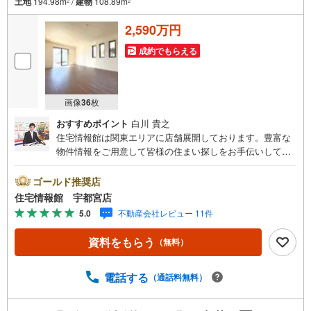
土地
194.98m
/
建物
108.89m
2
2
2,590万円
成約でもらえる
画像
36
枚
おすすめポイント
白川 貴之
住宅情報館は関東エリアに店舗展開しております。豊富な
物件情報をご用意して皆様の住まい探しをお手伝いしてお
ります。まずは最寄りの住宅情報館にお気軽にご相談くだ
さい。【営業時間 10:00～19:00 火曜・水曜（祝日の場
ゴールド推奨店
合は営業いたします）】「資料請求」「内覧」のお問い合
住宅情報館 宇都宮店
わせは上記時間内ですとスムーズにご対応が可能です。ス
5.0
不動産会社レビュー 11件
タッフ一同お客様のお問合せをお待ちしております。【住
宅ローン相談会】開催中無理のない住宅ローンの試算やご
資料をもらう
（無料）
購入の際にかかる諸費用の概算も行っております。しっか
りとした資金計画のアドバイスをさせて頂きますので、お
気軽にご相談ください。お客様第一主義をモット-にお引越
電話する
（通話料無料）
しをしてからも安心して住んでいただけるよう、末永く誠
実に努めさせて頂きます。住宅情報館にお越し頂けたら、