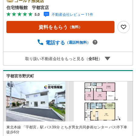
ゴールド推奨店
ンの試算やご購入の際にかかる諸費用の概算も行っており
住宅情報館 宇都宮店
ます。しっかりとした資金計画のアドバイスをさせて頂き
5.0
不動産会社レビュー 11件
ますので、お気軽にご相談ください。
資料をもらう
（無料）
電話する
（通話料無料）
取り扱い不動産会社をもっと見る（
全
5
社
）
宇都宮市野沢町
東北本線 「宇都宮」駅 バス39分 とちぎ男女共同参画センター バス停下車
徒歩6分