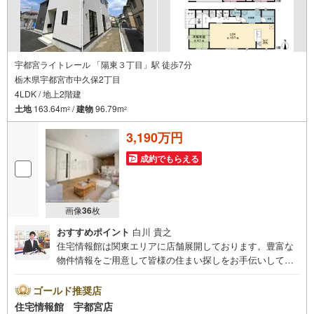
宇都宮ライトレール 「陽東３丁目」駅 徒歩7分
栃木県宇都宮市中久保2丁目
4LDK / 地上2階建
土地
163.64m
/
建物
96.79m
2
2
3,190万円
成約でもらえる
画像
36
枚
おすすめポイント
白川 貴之
住宅情報館は関東エリアに店舗展開しております。豊富な
物件情報をご用意して皆様の住まい探しをお手伝いしてお
ります。まずは最寄りの住宅情報館にお気軽にご相談くだ
さい。住宅ローン相談会も同時開催中無理のない住宅ロー
ゴールド推奨店
ンの試算やご購入の際にかかる諸費用の概算も行っており
住宅情報館 宇都宮店