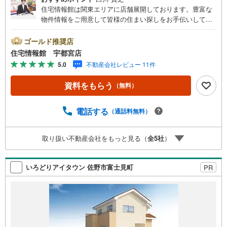
住宅情報館は関東エリアに店舗展開しております。豊富な
物件情報をご用意して皆様の住まい探しをお手伝いしてお
ります。まずは最寄りの住宅情報館にお気軽にご相談くだ
さい。【営業時間 10:00～19:00 火曜・水曜（祝日の場
ゴールド推奨店
合は営業いたします）】「資料請求」「内覧」のお問い合
住宅情報館 宇都宮店
わせは上記時間内ですとスムーズにご対応が可能です。ス
5.0
不動産会社レビュー 11件
タッフ一同お客様のお問合せをお待ちしております。【住
宅ローン相談会】開催中無理のない住宅ローンの試算やご
資料をもらう
（無料）
購入の際にかかる諸費用の概算も行っております。しっか
りとした資金計画のアドバイスをさせて頂きますので、お
気軽にご相談ください。お客様第一主義をモット-にお引越
電話する
（通話料無料）
しをしてからも安心して住んでいただけるよう、末永く誠
実に努めさせて頂きます。住宅情報館にお越し頂けたら、
取り扱い不動産会社をもっと見る（
全
5
社
）
物件のご紹介だけではなく、お住まいの疑問、不安、お家
の事ならなんでもご相談いただけます。お客様の要望をお
伺いしながら誠心誠意、全力でサポートさせて頂きます。
いろどりアイタウン 佐野市富士見町
PR
お客様一人一人に合わせたライフプランのご提案をさせて
いただきます。お気軽にご相談ください。