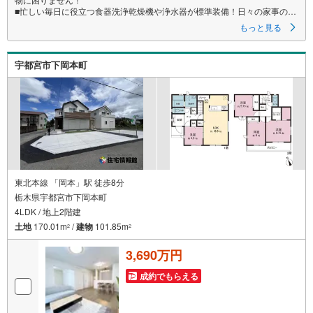
■忙しい毎日に役立つ食器洗浄乾燥機や浄水器が標準装備！日々の家事の負
担も軽減できます。
もっと見る
■全室収納完備！お部屋のスペースも広く感じられます。
宇都宮市下岡本町
東北本線 「岡本」駅 徒歩8分
栃木県宇都宮市下岡本町
4LDK / 地上2階建
土地
170.01m
/
建物
101.85m
2
2
3,690万円
成約でもらえる