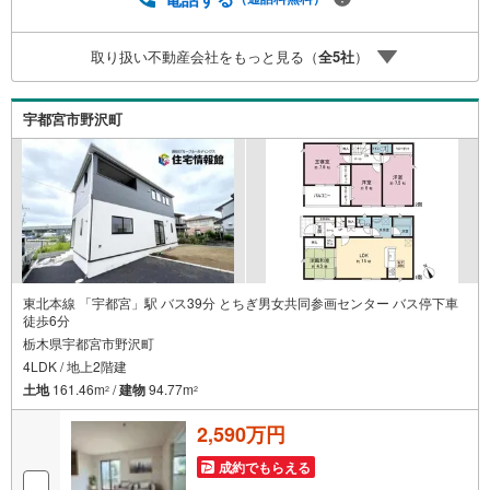
取り扱い不動産会社をもっと見る（
全
5
社
）
宇都宮市野沢町
東北本線 「宇都宮」駅 バス39分 とちぎ男女共同参画センター バス停下車
徒歩6分
栃木県宇都宮市野沢町
4LDK / 地上2階建
土地
161.46m
/
建物
94.77m
2
2
2,590万円
成約でもらえる