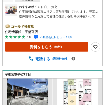
おすすめポイント
白川 貴之
住宅情報館は関東エリアに店舗展開しております。豊富な
物件情報をご用意して皆様の住まい探しをお手伝いしてお
ります。まずは最寄りの住宅情報館にお気軽にご相談くだ
さい。住宅ローン相談会も同時開催中無理のない住宅ロー
ゴールド推奨店
ンの試算やご購入の際にかかる諸費用の概算も行っており
住宅情報館 宇都宮店
ます。しっかりとした資金計画のアドバイスをさせて頂き
5.0
不動産会社レビュー 11件
ますので、お気軽にご相談ください。
資料をもらう
（無料）
電話する
（通話料無料）
宇都宮市平松3丁目