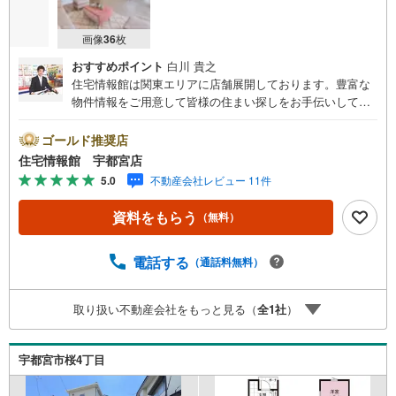
画像
36
枚
おすすめポイント
白川 貴之
住宅情報館は関東エリアに店舗展開しております。豊富な
物件情報をご用意して皆様の住まい探しをお手伝いしてお
ります。まずは最寄りの住宅情報館にお気軽にご相談くだ
さい。住宅ローン相談会も同時開催中無理のない住宅ロー
ゴールド推奨店
ンの試算やご購入の際にかかる諸費用の概算も行っており
住宅情報館 宇都宮店
ます。しっかりとした資金計画のアドバイスをさせて頂き
5.0
不動産会社レビュー 11件
ますので、お気軽にご相談ください。
資料をもらう
（無料）
電話する
（通話料無料）
取り扱い不動産会社をもっと見る（
全
1
社
）
宇都宮市桜4丁目