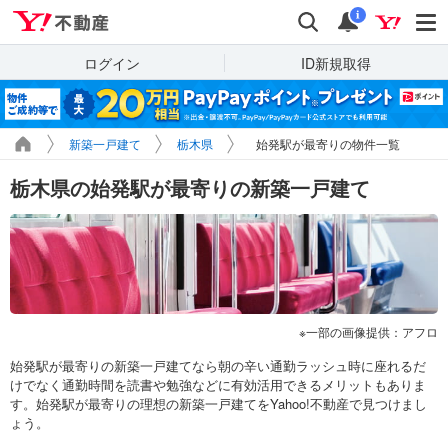
Yahoo!不動産
検索
通知
i
ログイン
ID新規取得
新築一戸建て
栃木県
始発駅が最寄りの物件一覧
栃木県の始発駅が最寄りの新築一戸建て
一部の画像提供：アフロ
始発駅が最寄りの新築一戸建てなら朝の辛い通勤ラッシュ時に座れるだ
けでなく通勤時間を読書や勉強などに有効活用できるメリットもありま
す。始発駅が最寄りの理想の新築一戸建てをYahoo!不動産で見つけまし
ょう。