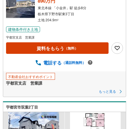
890万円
・
東北本線 「小金井」駅 徒歩8分
条
栃木県下野市駅東3丁目
件
土地 204.9m
2
を
建物条件付き土地
マ
イ
宇都宮支店 営業課
ペ
資料をもらう
（無料）
ー
ジ
に
電話する
（通話料無料）
保
存
不動産会社おすすめポイント
す
宇都宮支店 営業課
る
もっと見る
宇都宮市双葉2丁目