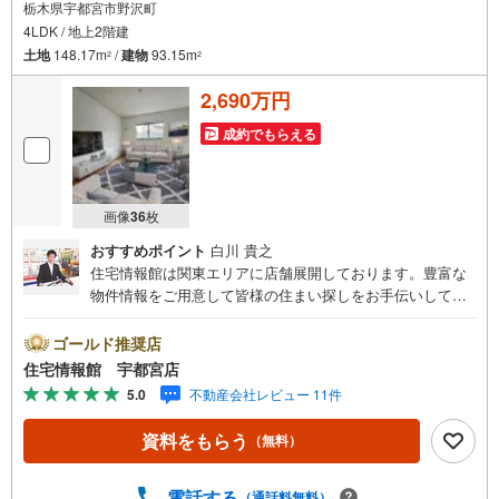
栃木県宇都宮市野沢町
4LDK / 地上2階建
土地
148.17m
/
建物
93.15m
2
2
2,690万円
成約でもらえる
画像
36
枚
おすすめポイント
白川 貴之
住宅情報館は関東エリアに店舗展開しております。豊富な
物件情報をご用意して皆様の住まい探しをお手伝いしてお
ります。まずは最寄りの住宅情報館にお気軽にご相談くだ
さい。住宅ローン相談会も同時開催中無理のない住宅ロー
ゴールド推奨店
ンの試算やご購入の際にかかる諸費用の概算も行っており
住宅情報館 宇都宮店
ます。しっかりとした資金計画のアドバイスをさせて頂き
5.0
不動産会社レビュー 11件
ますので、お気軽にご相談ください。
資料をもらう
（無料）
電話する
（通話料無料）