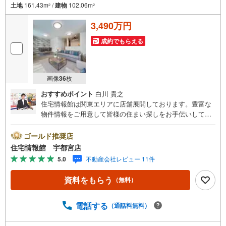
土地
161.43m
/
建物
102.06m
2
2
3,490万円
成約でもらえる
画像
36
枚
おすすめポイント
白川 貴之
住宅情報館は関東エリアに店舗展開しております。豊富な
物件情報をご用意して皆様の住まい探しをお手伝いしてお
ります。まずは最寄りの住宅情報館にお気軽にご相談くだ
さい。住宅ローン相談会も同時開催中無理のない住宅ロー
ゴールド推奨店
ンの試算やご購入の際にかかる諸費用の概算も行っており
住宅情報館 宇都宮店
ます。しっかりとした資金計画のアドバイスをさせて頂き
5.0
不動産会社レビュー 11件
ますので、お気軽にご相談ください。
資料をもらう
（無料）
電話する
（通話料無料）