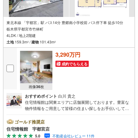
東北本線 「宇都宮」駅 バス14分 豊郷南小学校前 バス停下車 徒歩10分
栃木県宇都宮市竹林町
4LDK / 地上2階建
土地
159.3m
/
建物
101.43m
2
2
3,290万円
成約でもらえる
画像
36
枚
おすすめポイント
白川 貴之
住宅情報館は関東エリアに店舗展開しております。豊富な
物件情報をご用意して皆様の住まい探しをお手伝いしてお
ります。まずは最寄りの住宅情報館にお気軽にご相談くだ
さい。【営業時間 10:00～19:00 火曜・水曜（祝日の場
ゴールド推奨店
合は営業いたします）】「資料請求」「内覧」のお問い合
住宅情報館 宇都宮店
わせは上記時間内ですとスムーズにご対応が可能です。ス
5.0
不動産会社レビュー 11件