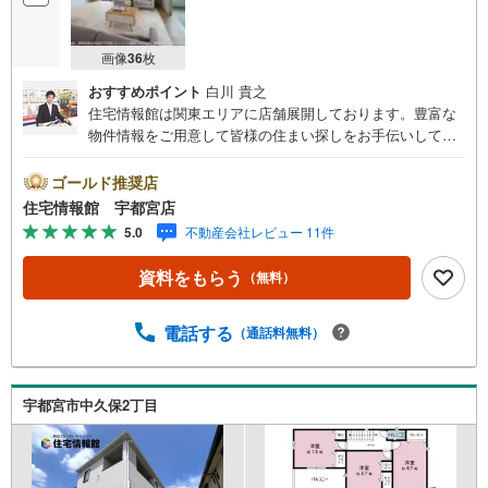
画像
36
枚
おすすめポイント
白川 貴之
住宅情報館は関東エリアに店舗展開しております。豊富な
物件情報をご用意して皆様の住まい探しをお手伝いしてお
ります。まずは最寄りの住宅情報館にお気軽にご相談くだ
さい。住宅ローン相談会も同時開催中無理のない住宅ロー
ゴールド推奨店
ンの試算やご購入の際にかかる諸費用の概算も行っており
住宅情報館 宇都宮店
ます。しっかりとした資金計画のアドバイスをさせて頂き
5.0
不動産会社レビュー 11件
ますので、お気軽にご相談ください。
資料をもらう
（無料）
電話する
（通話料無料）
宇都宮市中久保2丁目