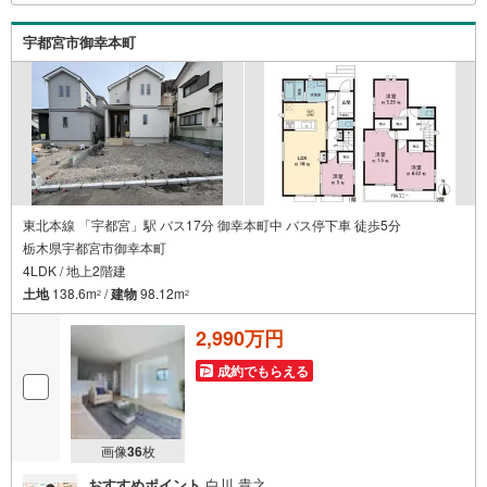
の事ならなんでもご相談いただけます。お客様の要望をお
伺いしながら誠心誠意、全力でサポートさせて頂きます。
宇都宮市御幸本町
お客様一人一人に合わせたライフプランのご提案をさせて
いただきます。お気軽にご相談ください。
東北本線 「宇都宮」駅 バス17分 御幸本町中 バス停下車 徒歩5分
栃木県宇都宮市御幸本町
4LDK / 地上2階建
土地
138.6m
/
建物
98.12m
2
2
2,990万円
成約でもらえる
画像
36
枚
おすすめポイント
白川 貴之