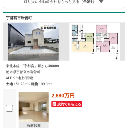
取り扱い不動産会社をもっと見る（
全
5
社
）
物件のご紹介だけではなく、お住まいの疑問、不安、お家
の事ならなんでもご相談いただけます。お客様の要望をお
伺いしながら誠心誠意、全力でサポートさせて頂きます。
宇都宮市岩曽町
お客様一人一人に合わせたライフプランのご提案をさせて
いただきます。お気軽にご相談ください。
東北本線 「宇都宮」駅から3800m
栃木県宇都宮市岩曽町
4LDK / 地上2階建
土地
151.78m
/
建物
109.3m
2
2
2,690万円
成約でもらえる
画像
36
枚