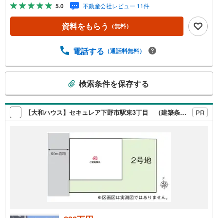
ます。しっかりとした資金計画のアドバイスをさせて頂き
5.0
不動産会社レビュー 11件
ますので、お気軽にご相談ください。
資料をもらう
（無料）
電話する
（通話料無料）
こ
検索条件を保存する
の
検
索
【大和ハウス】セキュレア下野市駅東3丁目 （建築条件付宅地分譲）
PR
条
件
で
通
知
を
受
け
取
る