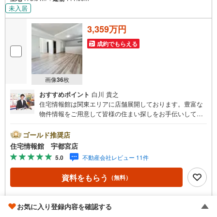
未入居
3,359万円
成約でもらえる
画像
36
枚
おすすめポイント
白川 貴之
住宅情報館は関東エリアに店舗展開しております。豊富な
物件情報をご用意して皆様の住まい探しをお手伝いしてお
ります。まずは最寄りの住宅情報館にお気軽にご相談くだ
さい。住宅ローン相談会も同時開催中無理のない住宅ロー
ゴールド推奨店
ンの試算やご購入の際にかかる諸費用の概算も行っており
住宅情報館 宇都宮店
ます。しっかりとした資金計画のアドバイスをさせて頂き
5.0
不動産会社レビュー 11件
ますので、お気軽にご相談ください。
資料をもらう
（無料）
電話する
（通話料無料）
お気に入り登録内容を確認する