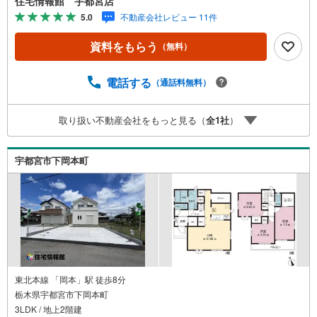
住宅情報館 宇都宮店
ます。しっかりとした資金計画のアドバイスをさせて頂き
5.0
不動産会社レビュー 11件
ますので、お気軽にご相談ください。
資料をもらう
（無料）
電話する
（通話料無料）
取り扱い不動産会社をもっと見る（
全
1
社
）
宇都宮市下岡本町
東北本線 「岡本」駅 徒歩8分
栃木県宇都宮市下岡本町
3LDK / 地上2階建