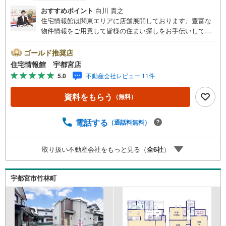
おすすめポイント
白川 貴之
住宅情報館は関東エリアに店舗展開しております。豊富な
物件情報をご用意して皆様の住まい探しをお手伝いしてお
ります。まずは最寄りの住宅情報館にお気軽にご相談くだ
さい。【営業時間 10:00～19:00 火曜・水曜（祝日の場
ゴールド推奨店
合は営業いたします）】「資料請求」「内覧」のお問い合
住宅情報館 宇都宮店
わせは上記時間内ですとスムーズにご対応が可能です。ス
5.0
不動産会社レビュー 11件
タッフ一同お客様のお問合せをお待ちしております。【住
宅ローン相談会】開催中無理のない住宅ローンの試算やご
資料をもらう
（無料）
購入の際にかかる諸費用の概算も行っております。しっか
りとした資金計画のアドバイスをさせて頂きますので、お
気軽にご相談ください。お客様第一主義をモット-にお引越
電話する
（通話料無料）
しをしてからも安心して住んでいただけるよう、末永く誠
実に努めさせて頂きます。住宅情報館にお越し頂けたら、
取り扱い不動産会社をもっと見る（
全
6
社
）
物件のご紹介だけではなく、お住まいの疑問、不安、お家
の事ならなんでもご相談いただけます。お客様の要望をお
伺いしながら誠心誠意、全力でサポートさせて頂きます。
宇都宮市竹林町
お客様一人一人に合わせたライフプランのご提案をさせて
いただきます。お気軽にご相談ください。