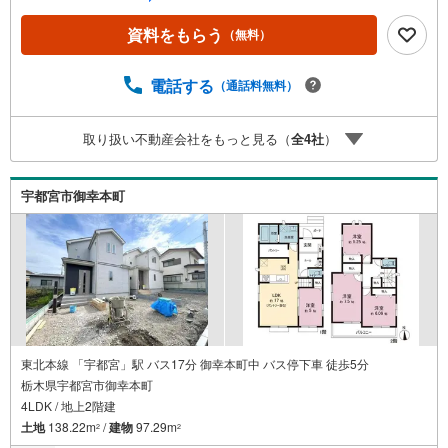
タッフ一同お客様のお問合せをお待ちしております。【住
宅ローン相談会】開催中無理のない住宅ローンの試算やご
資料をもらう
（無料）
購入の際にかかる諸費用の概算も行っております。しっか
りとした資金計画のアドバイスをさせて頂きますので、お
気軽にご相談ください。お客様第一主義をモット-にお引越
電話する
（通話料無料）
しをしてからも安心して住んでいただけるよう、末永く誠
実に努めさせて頂きます。住宅情報館にお越し頂けたら、
取り扱い不動産会社をもっと見る（
全
4
社
）
物件のご紹介だけではなく、お住まいの疑問、不安、お家
の事ならなんでもご相談いただけます。お客様の要望をお
伺いしながら誠心誠意、全力でサポートさせて頂きます。
宇都宮市御幸本町
お客様一人一人に合わせたライフプランのご提案をさせて
いただきます。お気軽にご相談ください。
東北本線 「宇都宮」駅 バス17分 御幸本町中 バス停下車 徒歩5分
栃木県宇都宮市御幸本町
4LDK / 地上2階建
土地
138.22m
/
建物
97.29m
2
2