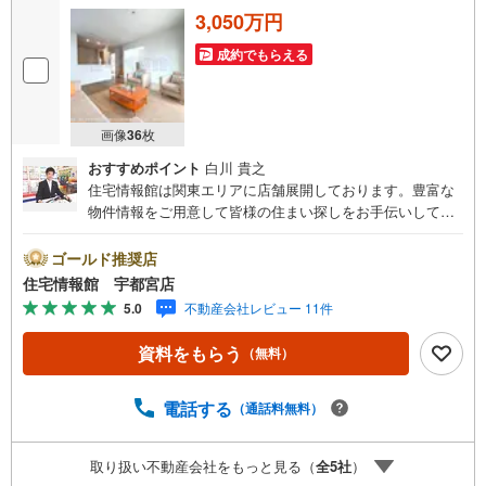
3,050万円
成約でもらえる
画像
36
枚
おすすめポイント
白川 貴之
住宅情報館は関東エリアに店舗展開しております。豊富な
物件情報をご用意して皆様の住まい探しをお手伝いしてお
ります。まずは最寄りの住宅情報館にお気軽にご相談くだ
さい。【営業時間 10:00～19:00 火曜・水曜（祝日の場
ゴールド推奨店
合は営業いたします）】「資料請求」「内覧」のお問い合
住宅情報館 宇都宮店
わせは上記時間内ですとスムーズにご対応が可能です。ス
5.0
不動産会社レビュー 11件
タッフ一同お客様のお問合せをお待ちしております。【住
宅ローン相談会】開催中無理のない住宅ローンの試算やご
資料をもらう
（無料）
購入の際にかかる諸費用の概算も行っております。しっか
りとした資金計画のアドバイスをさせて頂きますので、お
気軽にご相談ください。お客様第一主義をモット-にお引越
電話する
（通話料無料）
しをしてからも安心して住んでいただけるよう、末永く誠
実に努めさせて頂きます。住宅情報館にお越し頂けたら、
取り扱い不動産会社をもっと見る（
全
5
社
）
物件のご紹介だけではなく、お住まいの疑問、不安、お家