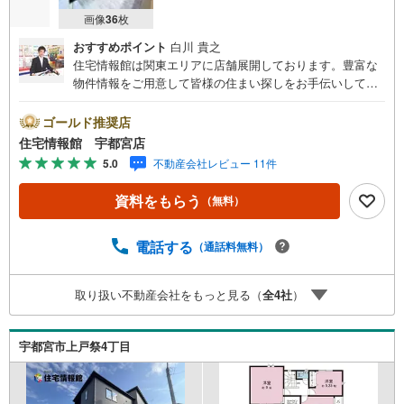
画像
36
枚
おすすめポイント
白川 貴之
住宅情報館は関東エリアに店舗展開しております。豊富な
物件情報をご用意して皆様の住まい探しをお手伝いしてお
ります。まずは最寄りの住宅情報館にお気軽にご相談くだ
さい。住宅ローン相談会も同時開催中無理のない住宅ロー
ゴールド推奨店
ンの試算やご購入の際にかかる諸費用の概算も行っており
住宅情報館 宇都宮店
ます。しっかりとした資金計画のアドバイスをさせて頂き
5.0
不動産会社レビュー 11件
ますので、お気軽にご相談ください。
資料をもらう
（無料）
電話する
（通話料無料）
取り扱い不動産会社をもっと見る（
全
4
社
）
宇都宮市上戸祭4丁目