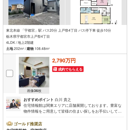
東北本線 「宇都宮」駅 バス20分 上戸祭4丁目 バス停下車 徒歩10分
栃木県宇都宮市上戸祭4丁目
4LDK / 地上2階建
土地
202m
/
建物
108.48m
2
2
2,790万円
成約でもらえる
画像
36
枚
おすすめポイント
白川 貴之
住宅情報館は関東エリアに店舗展開しております。豊富な
物件情報をご用意して皆様の住まい探しをお手伝いしてお
ります。まずは最寄りの住宅情報館にお気軽にご相談くだ
さい。住宅ローン相談会も同時開催中無理のない住宅ロー
ゴールド推奨店
ンの試算やご購入の際にかかる諸費用の概算も行っており