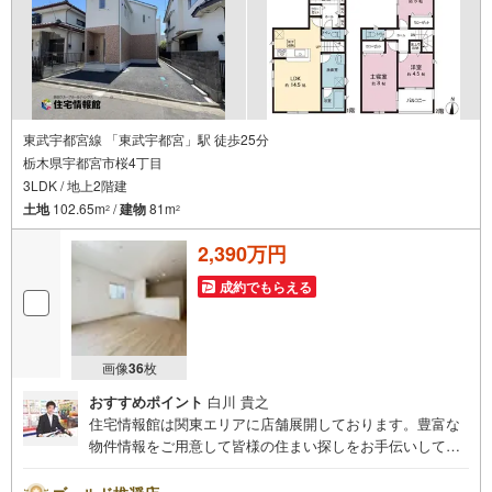
東武宇都宮線 「東武宇都宮」駅 徒歩25分
栃木県宇都宮市桜4丁目
3LDK / 地上2階建
土地
102.65m
/
建物
81m
2
2
2,390万円
成約でもらえる
画像
36
枚
おすすめポイント
白川 貴之
住宅情報館は関東エリアに店舗展開しております。豊富な
物件情報をご用意して皆様の住まい探しをお手伝いしてお
ります。まずは最寄りの住宅情報館にお気軽にご相談くだ
さい。住宅ローン相談会も同時開催中無理のない住宅ロー