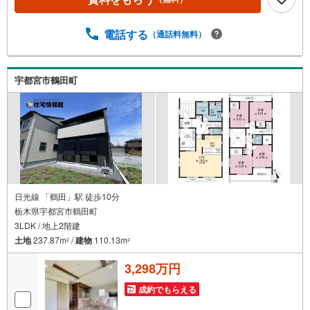
電話する
（通話料無料）
宇都宮市鶴田町
日光線 「鶴田」駅 徒歩10分
栃木県宇都宮市鶴田町
3LDK / 地上2階建
土地
237.87m
/
建物
110.13m
2
2
3,298万円
成約でもらえる