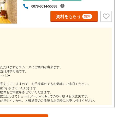
0078-6014-55338
契約、入居関連など
資料をもらう
無料
能
（
1
）
応
ン内見(相談)可
（
1
）
IT重説可
（
0
）
ン対応とは？
ただけますとスムーズにご案内が出来ます。
当日見学可能です。
ント〇●
意をしていますので、お子様連れでもお気軽にご来店ください。
紹介をさせていただきます。
物件もご用意をさせていただきます。
望に合わせてショートメールやLINEでのやり取りも大丈夫です。
が見やすいから、と郵送等のご希望もお気軽にお申し付けください。