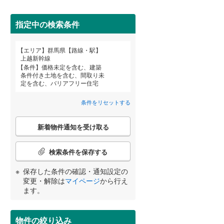
利根郡川場村
(
0
)
指定中の検索条件
佐波郡玉村町
(
0
)
エリア
群馬県【路線・駅】
邑楽郡千代田町
(
0
)
宮崎
鹿児島
沖縄
上越新幹線
条件
価格未定を含む、建築
条件付き土地を含む、間取り未
住宅性能評価付き
（
1
）
定を含む、バリアフリー住宅
条件をリセットする
する
る
条件をリセットする
条件をリセットする
条件をリセットする
条件をリセットする
条件をリセットする
条件をリセットする
こ
新着物件通知を受け取る
の
検
索
検索条件を保存する
条
件
小学校まで1km以内
（
0
）
保存した条件の確認・通知設定の
で
変更・解除は
マイページ
から行え
通
ます。
知
を
間取り変更可能
（
0
）
受
物件の絞り込み