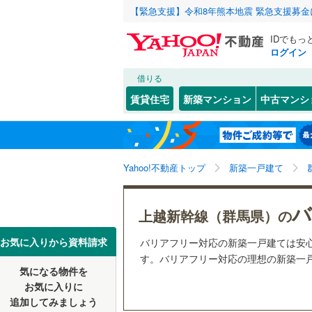
【緊急支援】令和8年熊本地震 緊急支援募
IDでもっ
ログイン
借りる
北海道
JR
北海道
高崎線
(
1
)
こだわり条件
設備
賃貸住宅
新築マンション
中古マンシ
両毛線
(
1
)
床暖房
（
前橋市
(
0
東北
青森
(
1
)
(
0
)
駐車場2
伊勢崎市
八高線
(
1
)
関東
東京
Yahoo!不動産トップ
新築一戸建て
ＴＶモニ
館林市
(
0
（
1
）
私鉄・その他
わたらせ
富岡市
(
5
信越・北陸
新潟
バ
上越新幹線（群馬県）の
東武伊勢
配置、向き、
北群馬郡
東海
愛知
お気に入りから資料請求
バリアフリー対応の新築一戸建ては安
東武佐野
多野郡神
前道6m
す。バリアフリー対応の理想の新築一戸建
気になる物件を
近畿
大阪
甘楽郡甘
平坦地
（
お気に入りに
追加してみましょう
吾妻郡嬬