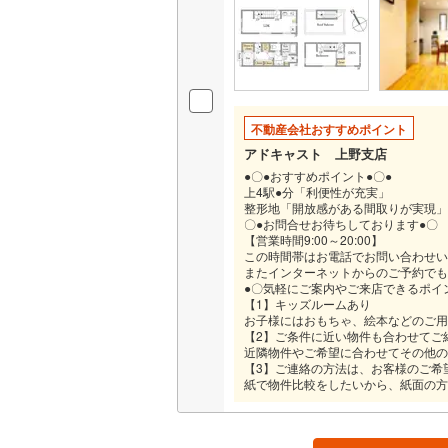
販売、価格、
即入居可
不動産会社おすすめポイント
オンライン対
アドキャスト 上野支店
オンライ
●〇●おすすめポイント●〇●
上4駅●分「利便性が充実」
整形地「開放感がある間取りが実現」
〇●お問合せお待ちしております●〇
オンライ
【営業時間9:00～20:00】
この時間帯はお電話でお問い合わせい
またインターネットからのご予約でも
●〇気軽にご案内やご来店できるポイ
【1】キッズルームあり
お子様にはおもちゃ、絵本などのご用
【2】ご条件に近い物件も合わせてご
近隣物件やご希望に合わせてその他の
【3】ご連絡の方法は、お客様のご希
紙で物件比較をしたいから、紙面の方