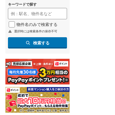
キーワードで探す
物件名のみで検索する
選択時には検索条件の保存不可
検索する
土地
らえる
成約でもらえる
9,900万円
土地
土地面積 1845.19m
2
1,600万円
未定
5m
土地面積 344.35m
2
2
上信電鉄上信線 「南高崎」駅
未定
徒歩23分 他
「高崎」駅 徒歩12
高崎線 「高崎」駅 徒歩1