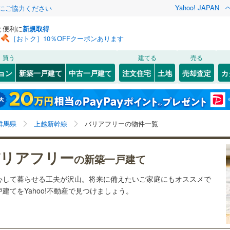
Yahoo! JAPAN
金にご協力ください
と便利に
新規取得
［おトク］10％OFFクーポンあります
検索条件を保存しました
買う
建てる
売る
上越線
(
1
)
ョン
新築一戸建て
中古一戸建て
注文住宅
土地
売却査定
カ
この検索条件の新着物件通知は、
マイページ
から設定できます。
信越本線
(
1
)
0
）
オール電化
（
0
）
)
高崎市
(
1
)
岩手
宮城
秋田
山形
台以上
（
1
）
ビルトインガレージ
（
0
）
(
1
)
太田市
(
0
)
上越新幹線
(
1
)
群馬県、上越新幹線、価格未定を含む、建築条件付き土
神奈川
埼玉
千葉
茨城
群馬県
上越新幹線
バリアフリーの物件一覧
タ付インターホン
防犯カメラ
（
0
）
)
渋川市
(
0
)
地を含む、間取り未定を含む、バリアフリー住宅
渓谷鐵道
(
0
)
上信電鉄上信線
(
6
)
)
安中市
(
0
)
長野
富山
石川
福井
リアフリー
の新築一戸建て
崎線
(
1
)
東武桐生線
(
0
)
建ち方、日当たり
榛東村
(
0
)
北群馬郡吉岡町
(
0
)
閉じる
閉じる
お気に入りリストを見る
お気に入りリストを見る
閉じる
閉じる
岐阜
静岡
三重
心して暮らせる工夫が沢山。将来に備えたいご家庭にもオススメで
線
(
0
)
東武日光線
(
0
)
流町
以上
（
(
0
0
）
)
甘楽郡下仁田町
角地
（
0
）
(
0
)
てをYahoo!不動産で見つけましょう。
検索条件を保存する
兵庫
京都
滋賀
奈良
楽町
1
）
(
0
)
吾妻郡中之条町
(
0
)
マイページ
恋村
(
0
)
吾妻郡草津町
(
0
)