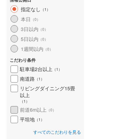
指定なし
（
1
）
本日
（
0
）
3日以内
（
0
）
5日以内
（
0
）
1週間以内
（
0
）
こだわり条件
駐車場2台以上
（
1
）
南道路
（
1
）
建て
成約でもらえる
成約でもらえる
リビングダイニング15畳
中古一戸建て
中古一戸建て
以上
.98m
2
2,480万円
1,888万円
（
1
）
建物面積 156.19m
建物面積 81.56m
2
2
前道6m以上
（
0
）
賀野」駅 徒歩75分
6SLDK
3LDK
平坦地
上越線 「井野」駅 徒歩48分 他
信越本線 「群馬八幡」駅
（
1
）
23分 他
すべてのこだわりを見る