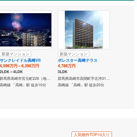
新築マンション
新築マンション
サンクレイドル高崎VII
ポレスター高崎テラス
4,598万円～6,398万円
4,788万円
2LDK～4LDK
3LDK
群馬県高崎市宮元町226（地番）
群馬県高崎市高関町字北沖317-4、318-1、326-1、327-1、328-1、329-1、329-5（従前地）、高崎都市計画事業城東土地区画整理事業120街区（仮換地）
高崎線 「高崎」駅 徒歩10分
高崎線 「高崎」駅 徒歩20分
人気物件TOP10入り