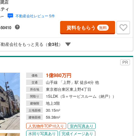
ーンに自信あり！迷わずご相談ください！●毎週末、現地内覧会開催中！┏
奨店
け
（
0
）
平屋・1階建て
（
0
）
━━━━━━━━━━━━━━━━━┓数多くのお客様が弊社にてローン
ニティ
をご購入されています。「お客様の声」をホーム
不動産会社レビュー 5件
-.--
ルーム（納戸）
（
0
）
ジに多数掲載！ 是非ともご覧ください！┗━v━━━━━━━━
━━━━━━━┛ （＾＾）/ 不動産のトリニテ
資料をもらう
-50410
無料
………………………………………………… ＜ おすすめpoint ＞■JR
まで775m！■南小学校まで徒歩10分♪■全居室6帖以上＋南向きのモダン
取り♪■シューズインクロークやパントリー収納完備！○南小学校まで750m
ッチン
（
0
）
対面キッチン
（
1
）
不動産会社をもっと見る（
全
3
社
）
中学校まで1.1Km
PR
機あり
（
1
）
1億980万円
価格
山手線 「上野」駅 徒歩4分 他
交通
庭
東京都台東区東上野4丁目
所在地
1SLDK（S＝サービスルーム（納戸））
間取り
ッキあり
（
0
）
地上3階
建物階
30.15m
土地面積
2
59.38m
建物面積
2
インクローゼット
床下収納
（
1
）
人気物件TOP10入り
室内写真あり
水回り写真あり
完成イメージあり