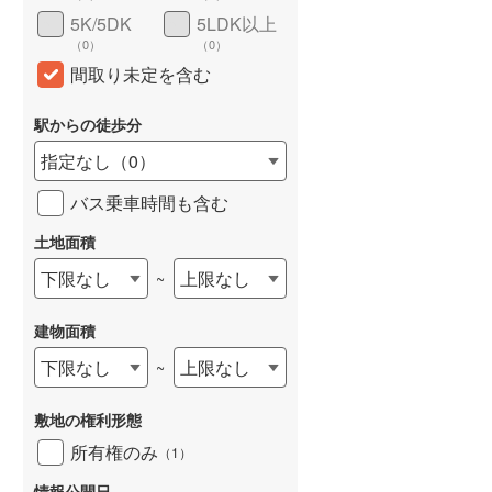
5K/5DK
5LDK以上
（
0
）
（
0
）
間取り未定を含む
駅からの徒歩分
指定なし
（
0
）
バス乗車時間も含む
土地面積
下限なし
上限なし
~
建物面積
下限なし
上限なし
~
敷地の権利形態
所有権のみ
（
1
）
情報公開日