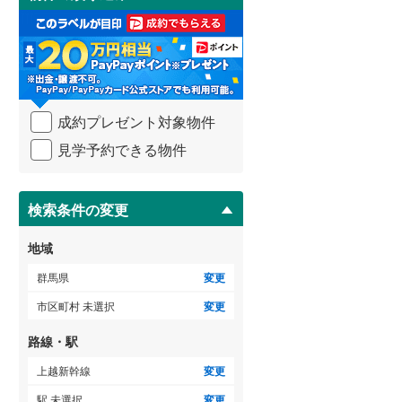
け
3階建て以上
（
0
）
取
る
・
条
件
を
成約プレゼント対象物件
マ
イ
見学予約できる物件
ペ
ー
ジ
に
検索条件の変更
保
存
地域
す
る
群馬県
変更
市区町村 未選択
変更
路線・駅
上越新幹線
変更
駅 未選択
変更