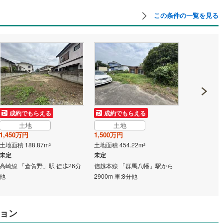
この条件の一覧を見る
成約でもらえる
成約でもらえる
成約でも
土地
土地
土地
1,450万円
1,500万円
2,180万円
土地面積 188.87m
土地面積 454.22m
土地面積 14
2
2
未定
未定
未定
高崎線 「倉賀野」駅 徒歩26分
信越本線 「群馬八幡」駅から
上越新幹線 
他
2900m 車:8分他
分 他
ョン