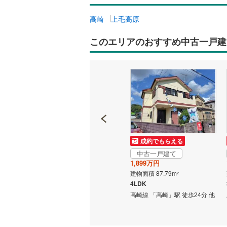
高崎
上毛高原
このエリアのおすすめ中古一戸建
成約でもらえる
成約でもらえる
中古一戸建て
中古一戸建て
2,949万円
1,899万円
建物面積 163.96m
建物面積 87.79m
2
2
歩23分
6SLDK
4LDK
高崎線 「高崎」駅から1700m
高崎線 「高崎」駅 徒歩24分 他
車:5分