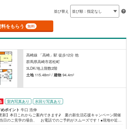
島根
岡山
広島
山口
吾妻町
(
0
)
利根郡片品村
(
0
)
並び替え
ダイニング15畳以上
香川
愛媛
高知
和村
(
0
)
利根郡みなかみ町
(
0
)
保存した条件を見る
資料をもらう
無料
倉町
(
0
)
邑楽郡明和町
(
0
)
佐賀
長崎
熊本
大分
施工・品質・工法関連
泉町
(
0
)
邑楽郡邑楽町
(
0
)
震、制震構造
設計住宅性能評価付き
（
1
）
高崎線 「高崎」駅 徒歩12分 他
この条件で検索する
この条件で検索する
この条件で検索する
この条件で検索する
この条件で検索する
この条件で検索する
市区町村以下を選択
市区町村を選択す
駅を選択する
群馬県高崎市若松町
住宅
（
0
）
大規模（総区画数50戸以上）
3LDK/地上階数2階
（
0
）
土地
115.48m
/
建物
94.4m
2
2
駅が始発駅
（
0
）
海まで2km以内
（
0
）
室内写真あり
水回り写真あり
る
すめポイント
牛口 浩伸
全体
/5更新】本日これからご案内できます♪ 夏の新生活応援キャンペーン開催
●当日のご見学の場合、 お電話でのご予約がスムーズです！●現地や近隣
（
0
）
バリアフリー住宅
（
1
）
施設でのお待ち合わせ可能◎●他の物件もまとめてご案内が出来ます！●住