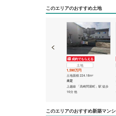
このエリアのおすすめ土地
成約でもらえる
成約でもらえる
土地
土地
1,050万円
1,590万円
土地面積 193.44m
土地面積 224.18m
2
2
未定
未定
駅 徒歩
高崎線 「高崎」駅 徒歩19分
上越線 「高崎問屋町」駅 徒歩
16分 他
このエリアのおすすめ新築マンシ