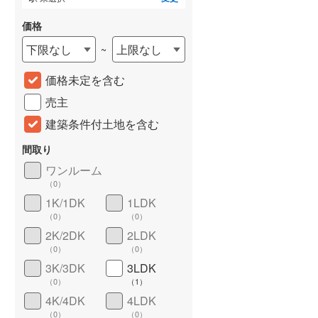
価格
下限なし
上限なし
~
価格未定を含む
売主
建築条件付土地を含む
間取り
詳しく見る
ワンルーム
（
0
）
1K/1DK
1LDK
（
0
）
（
0
）
2K/2DK
2LDK
（
0
）
（
0
）
3K/3DK
3LDK
（
0
）
（
1
）
4K/4DK
4LDK
（
0
）
（
0
）