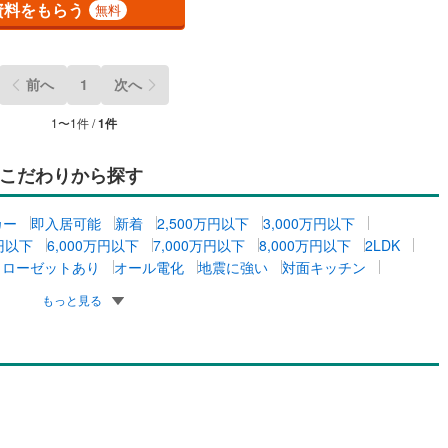
資料をもらう
無料
前へ
1
次へ
1
〜
1
件 /
1
件
こだわりから探す
カー
即入居可能
新着
2,500万円以下
3,000万円以下
万円以下
6,000万円以下
7,000万円以下
8,000万円以下
2LDK
クローゼットあり
オール電化
地震に強い
対面キッチン
もっと見る