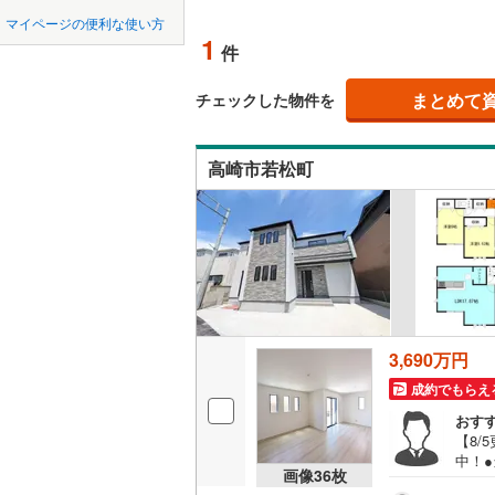
中国
LD
鳥取
マイページの便利な使い方
吾妻郡東
1
リビング
件
四国
徳島
利根郡昭
（
1
）
まとめて
チェックした物件を
邑楽郡板
九州・沖縄
福岡
構造・規模・
邑楽郡大
高崎市若松町
耐震、免
（
1
）
0
0
0
0
0
0
該当物件
該当物件
該当物件
該当物件
該当物件
該当物件
件
件
件
件
件
件
長期優良
立地
3,690万円
最寄りの
成約でもらえ
おす
間取り、居室
【8
中！
吹き抜け
画像
36
枚
商業