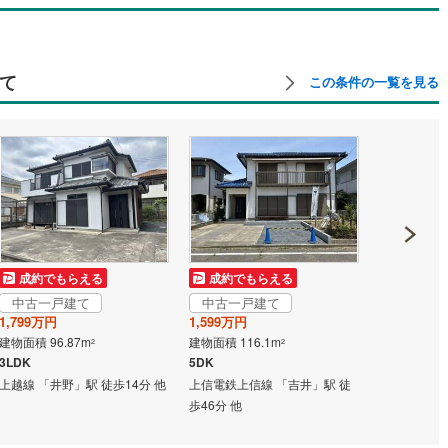
て
この条件の一覧を見る
中古一戸
成約でもらえる
成約でもらえる
2,640万円
中古一戸建て
中古一戸建て
建物面積 264
1,799万円
1,599万円
1K
建物面積 96.87m
建物面積 116.1m
2
2
八高線 「倉
3LDK
5DK
他
上越線 「井野」駅 徒歩14分 他
上信電鉄上信線 「吉井」駅 徒
歩46分 他