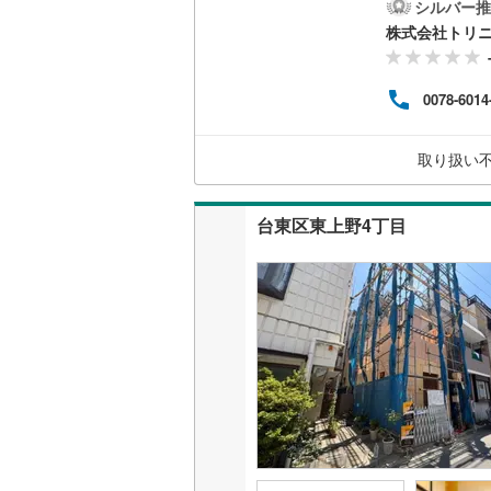
宅ロ
シルバー推
二世帯向
━━
株式会社トリ
審査を通過し マイホーム
サービス
ペー
━━
0078-6014
ィ……
キッチン
高崎駅
な間
独立型キ
取り扱い
○高松
浴室
台東区東上野4丁目
浴室乾燥
バルコニー、
ウッドデ
収納
ウォーク
（
0
）