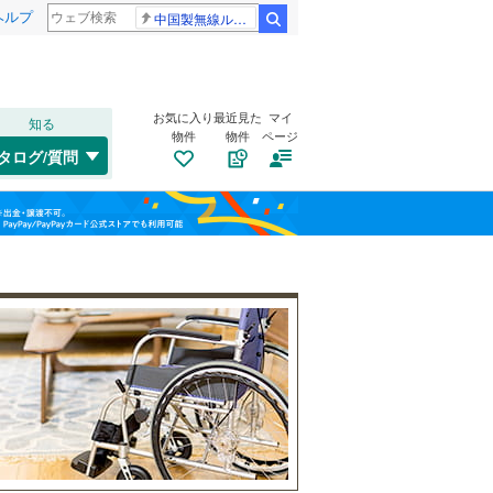
ヘルプ
中国製無線ルーター
検索
お気に入り
最近見た
マイ
知る
物件
物件
ページ
吾妻線
(
0
)
タログ/質問
湘南新宿ライン（前橋～小田原）
トイレ２か所
（
1
）
桐生市
(
0
)
福島
(
1
)
太陽光発電システム
（
0
）
沼田市
(
0
)
北陸新幹線
(
1
)
栃木
群馬
山梨
藤岡市
(
0
)
上毛電気鉄道上毛線
(
0
)
みどり市
(
0
)
東武小泉線
(
0
)
多野郡上野村
(
0
)
甘楽郡南牧村
南道路
（
1
）
(
0
)
和歌山
吾妻郡長野原町
(
0
)
吾妻郡高山村
(
0
)