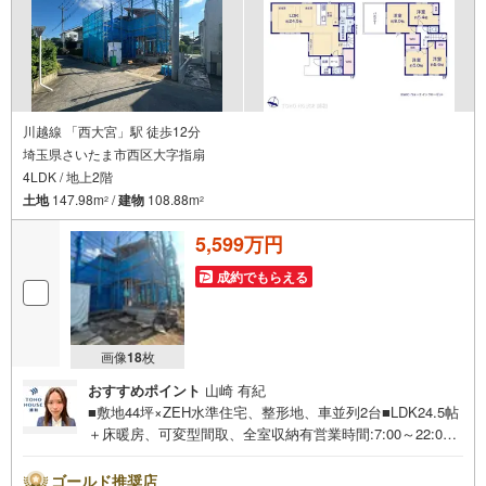
川越線 「西大宮」駅 徒歩12分
埼玉県さいたま市西区大字指扇
4LDK / 地上2階
土地
147.98m
/
建物
108.88m
2
2
5,599万円
成約でもらえる
画像
18
枚
おすすめポイント
山崎 有紀
■敷地44坪×ZEH水準住宅、整形地、車並列2台■LDK24.5帖
＋床暖房、可変型間取、全室収納有営業時間:7:00～22:00
（年中無休）こちらの時間帯はお電話でのお問い合わせが
スムーズにご案内できますぜひお気軽にご連絡下さい！東
ゴールド推奨店