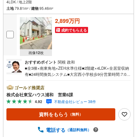
4LDK / 地上2階
土地
79.81m
/
建物
95.46m
2
2
2,899万円
成約でもらえる
画像
12
枚
おすすめポイント
関根 政和
■全3棟×南東角地×ZEH水準仕様■2階建×4LDK×全居室収納
有■24時間換気システム■大宮西小学校歩9分営業時間:7:00
～22:00（年中無休）こちらの時間帯はお電話でのお問い合
わせがスムーズにご案内できますぜひお気軽にご連絡下さ
ゴールド推奨店
い！東宝ハウスライフソリューションズグループ 東宝ハ
株式会社東宝ハウス浦和 営業6課
ウス浦和 特別提携金利〔一例〕東宝ハウス浦和の住宅ロ
4.92
不動産会社レビュー 38件
ーン■変動金利全期間引下げプラン⇒住宅ローン金利優遇割
の最大適用《0.89％》と某信用金庫金利1.275％の比較借入
資料をもらう
（無料）
金4000万円返済期間35年の総返済額の差額:303万円※2026
年7月末実行分まで（審査・要件があります）◇TOHO HO
USE CLUBで生涯の安心をお届け◇東宝ハウスのライフパ
電話する
（通話料無料）
ートナーが直接ご対応ライフプランニング、かけつけサポ