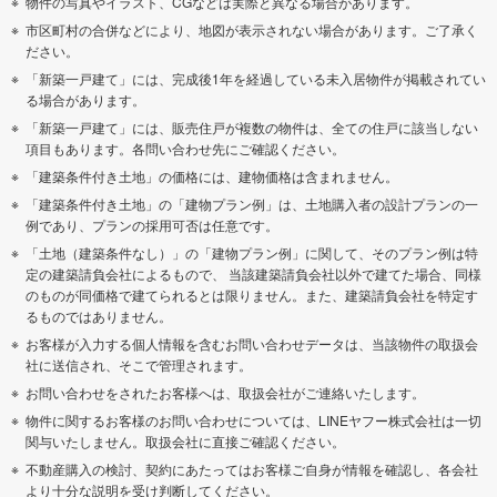
物件の写真やイラスト、CGなどは実際と異なる場合があります。
市区町村の合併などにより、地図が表示されない場合があります。ご了承く
ださい。
「新築一戸建て」には、完成後1年を経過している未入居物件が掲載されてい
る場合があります。
「新築一戸建て」には、販売住戸が複数の物件は、全ての住戸に該当しない
項目もあります。各問い合わせ先にご確認ください。
「建築条件付き土地」の価格には、建物価格は含まれません。
「建築条件付き土地」の「建物プラン例」は、土地購入者の設計プランの一
例であり、プランの採用可否は任意です。
「土地（建築条件なし）」の「建物プラン例」に関して、そのプラン例は特
定の建築請負会社によるもので、 当該建築請負会社以外で建てた場合、同様
のものが同価格で建てられるとは限りません。また、建築請負会社を特定す
るものではありません。
お客様が入力する個人情報を含むお問い合わせデータは、当該物件の取扱会
社に送信され、そこで管理されます。
お問い合わせをされたお客様へは、取扱会社がご連絡いたします。
物件に関するお客様のお問い合わせについては、LINEヤフー株式会社は一切
関与いたしません。取扱会社に直接ご確認ください。
不動産購入の検討、契約にあたってはお客様ご自身が情報を確認し、各会社
より十分な説明を受け判断してください。