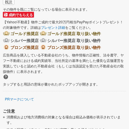
既読
その物件を既にご覧になっている場合に表示されます。
成約でもらえる
【Yahoo!不動産】物件ご成約で最大20万円相当PayPayポイントプレゼント！
の対象物件です。詳細は
プレゼント詳細
をご覧ください。
ゴールド推奨店
ゴールド推奨店 取り扱い物件
シルバー推奨店
シルバー推奨店 取り扱い物件
ブロンズ推奨店
ブロンズ推奨店 取り扱い物件
広告商品を購入している不動産会社のうち、物件情報の正確性、法令遵守、ヤ
フー不動産における成約実績等、当社所定の基準を満たした優良な店舗運営を
実践していると認めた不動産会社（もしくは当該認定を受けた不動産会社の取
扱物件）に表示されます。
タップすると用語の意味が書かれたポップアップが開きます。
PRマークについて
ご注意
消費税および地方消費税の対象となる場合は税込み価格が表示されていま
す。