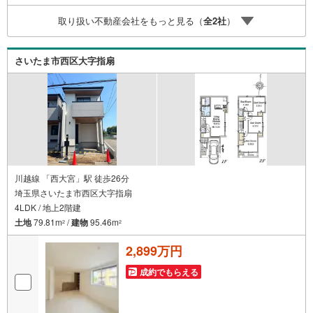
ート、Club Offプレミアムなど多彩なサービスがございます
取り扱い不動産会社をもっと見る（
全
2
社
）
さいたま市西区大字指扇
川越線 「西大宮」駅 徒歩26分
埼玉県さいたま市西区大字指扇
4LDK / 地上2階建
土地
79.81m
/
建物
95.46m
2
2
2,899万円
成約でもらえる