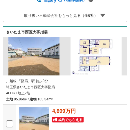
ウスのライフパートナーが直接ご対応ライフプランニン
グ、かけつけサポート、Club Offプレミアムなど多彩なサー
取り扱い不動産会社をもっと見る（
全
6
社
）
ビスがございます
さいたま市西区大字指扇
川越線 「指扇」駅 徒歩9分
埼玉県さいたま市西区大字指扇
4LDK / 地上2階
土地
95.86m
/
建物
103.34m
2
2
4,899万円
成約でもらえる