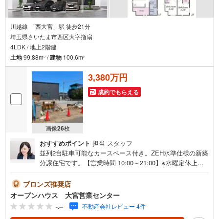
川越線 「西大宮」駅 徒歩21分
埼玉県さいたま市西区大字指扇
4LDK / 地上2階建
土地
99.88m
/
建物
100.6m
2
2
3,380万円
成約でもらえる
画像
26
枚
おすすめポイント
担当 スタッフ
並列2台駐車可能なカースペース付き。ZEH水準仕様の新築
分譲住宅です。【営業時間 10:00～21:00】※水曜定休上記
時間はお電話が繋がりやすくなっております。ぜひお気軽
にご連絡ください！現地を見学される場合は「室内・現地
ブロンズ推奨店
を見学する（無料）」ボタンよりご希望の日時をご記入い
オープンハウス 大宮営業センター
ただけますとスムーズにご案内が可能です。◎現地のご案
-.--
不動産会社レビュー 4件
内について・平日や夜遅い時間帯もご案内が可能 ※定休日