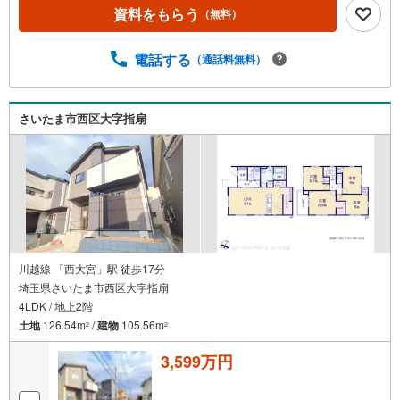
を除く・経験豊富なスタッフが物件詳細を丁寧にご説明い
資料をもらう
（無料）
たします。・車でご自宅や最寄り駅等、ご指定の場所まで
送迎します。・チャイルドシートのご用意ございます。◎
個別FP相談会 無料物件のご紹介だけでなく住宅ローン・
電話する
（通話料無料）
資金のご相談、まずは家探しについて話を聞きたいという
方も大歓迎です！年間8000棟以上の限定物件を発表してい
るオープンハウスだから出会える物件が多数ございます。
さいたま市西区大字指扇
ぜひお気軽にご連絡・ご相談ください！※限定物件:当社の
み、もしくは当社を含めた数社でのみご紹介可能なオープ
ンハウス・ディベロップメントの物件
川越線 「西大宮」駅 徒歩17分
埼玉県さいたま市西区大字指扇
4LDK / 地上2階
土地
126.54m
/
建物
105.56m
2
2
3,599万円