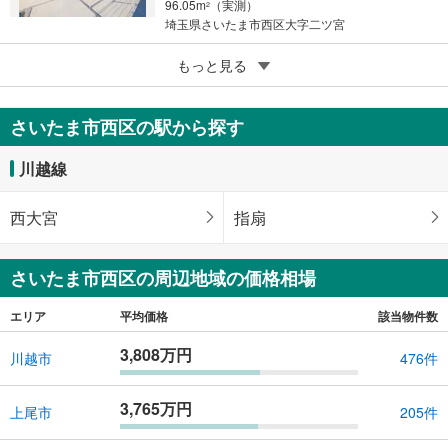
96.05m
（実測）
2
埼玉県さいたま市西区大字二ツ宮
5
もっと見る
成約でもらえる
さいたま市西区宮前町
4,180万円
さいたま市西区の駅から探す
4LDK
108.87m
2
川越線
埼玉県さいたま市西区宮前町
西大宮
指扇
さいたま市西区の周辺地域の価格相場
エリア
平均価格
該当物件数
3,808万円
川越市
476件
3,765万円
上尾市
205件