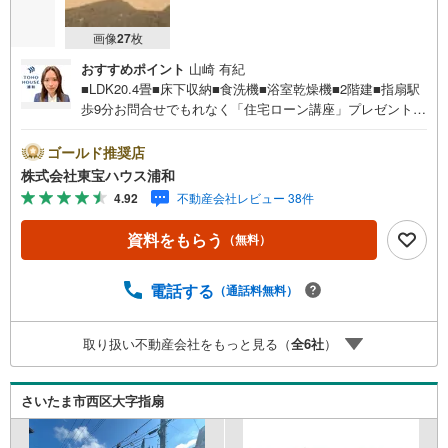
画像
27
枚
おすすめポイント
山崎 有紀
■LDK20.4畳■床下収納■食洗機■浴室乾燥機■2階建■指扇駅
歩9分お問合せでもれなく「住宅ローン講座」プレゼント！
営業時間:7:00～22:00（年中無休）こちらの時間帯はお電
話でのお問い合わせがスムーズにご案内できますぜひお気
ゴールド推奨店
軽にご連絡下さい！東宝ハウスライフソリューションズグ
株式会社東宝ハウス浦和
ループ 東宝ハウス浦和 特別提携金利〔一例〕東宝ハウ
4.92
不動産会社レビュー 38件
ス浦和の住宅ローン■変動金利全期間引下げプラン⇒住宅ロ
ーン金利優遇割の最大適用《0.89％》と某信用金庫金利1.2
資料をもらう
（無料）
75％の比較借入金4000万円返済期間35年の総返済額の差額:
303万円※2026年7月末実行分まで（審査・要件がありま
す）◇TOHO HOUSE CLUBで生涯の安心をお届け◇東宝ハ
電話する
（通話料無料）
ウスのライフパートナーが直接ご対応ライフプランニン
グ、かけつけサポート、Club Offプレミアムなど多彩なサー
取り扱い不動産会社をもっと見る（
全
6
社
）
ビスがございます
さいたま市西区大字指扇