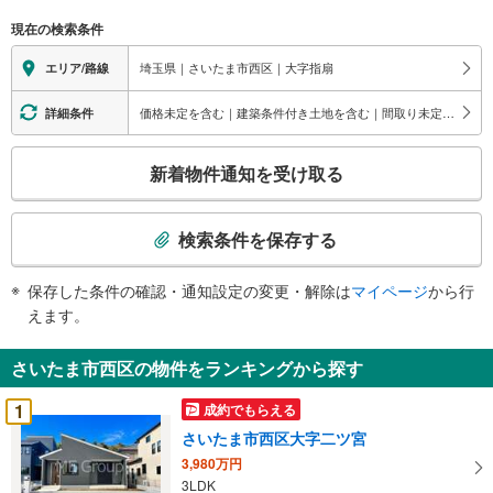
現在の検索条件
埼玉県｜さいたま市西区｜大字指扇
エリア/路線
価格未定を含む｜建築条件付き土地を含む｜間取り未定を含む
詳細条件
こ
新着物件通知を受け取る
の
検
索
検索条件を保存する
条
件
保存した条件の確認・通知設定の変更・解除は
マイページ
から行
で
えます。
通
知
さいたま市西区の物件をランキングから探す
を
受
1
成約でもらえる
け
さいたま市西区大字二ツ宮
取
3,980万円
る
3LDK