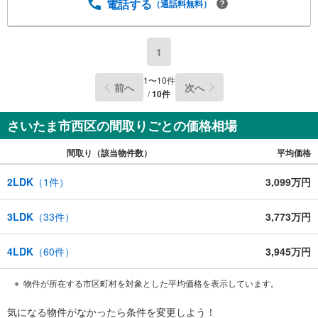
電話する
（通話料無料）
1
1
〜
10
件
前へ
次へ
/
10
件
さいたま市西区の間取りごとの価格相場
間取り（該当物件数）
平均価格
2LDK
（
1
件）
3,099万円
3LDK
（
33
件）
3,773万円
4LDK
（
60
件）
3,945万円
物件が所在する市区町村を対象とした平均価格を表示しています。
気になる物件がなかったら
条件を変更しよう！