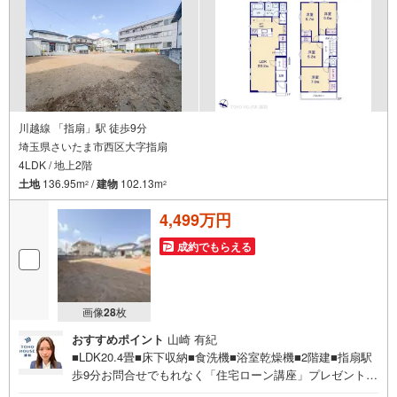
川越線 「指扇」駅 徒歩9分
埼玉県さいたま市西区大字指扇
4LDK / 地上2階
土地
136.95m
/
建物
102.13m
2
2
4,499万円
成約でもらえる
画像
28
枚
おすすめポイント
山崎 有紀
■LDK20.4畳■床下収納■食洗機■浴室乾燥機■2階建■指扇駅
歩9分お問合せでもれなく「住宅ローン講座」プレゼント！
営業時間:7:00～22:00（年中無休）こちらの時間帯はお電