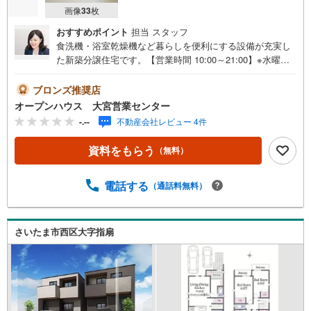
画像
33
枚
おすすめポイント
担当 スタッフ
食洗機・浴室乾燥機など暮らしを便利にする設備が充実し
た新築分譲住宅です。【営業時間 10:00～21:00】※水曜定
休上記時間はお電話が繋がりやすくなっております。ぜひ
お気軽にご連絡ください！現地を見学される場合は「室
ブロンズ推奨店
内・現地を見学する（無料）」ボタンよりご希望の日時を
オープンハウス 大宮営業センター
ご記入いただけますとスムーズにご案内が可能です。◎現
-.--
不動産会社レビュー 4件
地のご案内について・平日や夜遅い時間帯もご案内が可
能 ※定休日を除く・経験豊富なスタッフが物件詳細を丁寧
資料をもらう
（無料）
にご説明いたします。・車でご自宅や最寄り駅等、ご指定
の場所まで送迎します。・チャイルドシートのご用意ござ
います。◎個別FP相談会 無料物件のご紹介だけでなく住
電話する
（通話料無料）
宅ローン・資金のご相談、まずは家探しについて話を聞き
たいという方も大歓迎です！年間8000棟以上の限定物件を
発表しているオープンハウスだから出会える物件が多数ご
さいたま市西区大字指扇
ざいます。ぜひお気軽にご連絡・ご相談ください！※限定物
件:当社のみ、もしくは当社を含めた数社でのみご紹介可能
なオープンハウス・ディベロップメントの物件