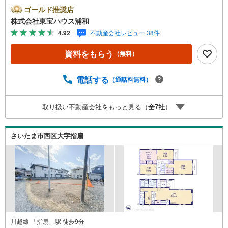
話でのお問い合わせがスムーズにご案内できますぜひお気
ゴールド推奨店
軽にご連絡下さい！東宝ハウスライフソリューションズグ
株式会社東宝ハウス浦和
ループ 東宝ハウス浦和 特別提携金利〔一例〕東宝ハウ
4.92
不動産会社レビュー 38件
ス浦和の住宅ローン■変動金利全期間引下げプラン⇒住宅ロ
ーン金利優遇割の最大適用《0.89％》と某信用金庫金利1.2
資料をもらう
（無料）
75％の比較借入金4000万円返済期間35年の総返済額の差額:
303万円※2026年7月末実行分まで（審査・要件がありま
す）◇TOHO HOUSE CLUBで生涯の安心をお届け◇東宝ハ
電話する
（通話料無料）
ウスのライフパートナーが直接ご対応ライフプランニン
グ、かけつけサポート、Club Offプレミアムなど多彩なサー
取り扱い不動産会社をもっと見る（
全
7
社
）
ビスがございます
さいたま市西区大字指扇
川越線 「指扇」駅 徒歩9分