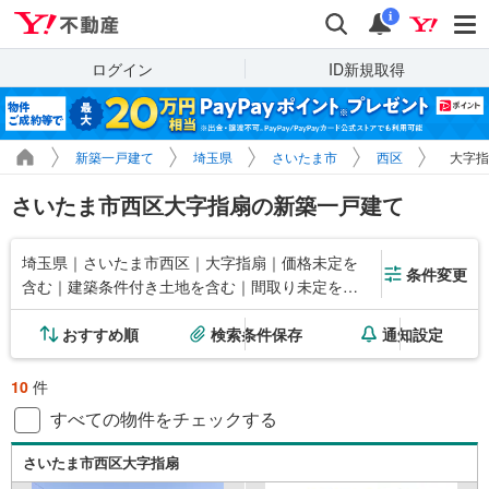
Yahoo!不動産
検索
通知
i
ログイン
ID新規取得
新築一戸建て
埼玉県
さいたま市
西区
大字指
さいたま市西区大字指扇の新築一戸建て
埼玉県｜さいたま市西区｜大字指扇｜価格未定を
条件変更
含む｜建築条件付き土地を含む｜間取り未定を含
む
おすすめ順
検索条件保存
通知設定
10
件
すべての物件をチェックする
さいたま市西区大字指扇