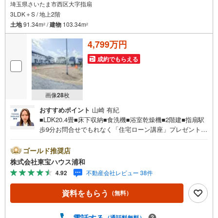
埼玉県さいたま市西区大字指扇
3LDK＋S / 地上2階
土地
91.34m
/
建物
103.34m
2
2
4,799万円
成約でもらえる
画像
28
枚
おすすめポイント
山崎 有紀
■LDK20.4畳■床下収納■食洗機■浴室乾燥機■2階建■指扇駅
歩9分お問合せでもれなく「住宅ローン講座」プレゼント！
営業時間:7:00～22:00（年中無休）こちらの時間帯はお電
話でのお問い合わせがスムーズにご案内できますぜひお気
ゴールド推奨店
軽にご連絡下さい！東宝ハウスライフソリューションズグ
株式会社東宝ハウス浦和
ループ 東宝ハウス浦和 特別提携金利〔一例〕東宝ハウ
4.92
不動産会社レビュー 38件
ス浦和の住宅ローン■変動金利全期間引下げプラン⇒住宅ロ
ーン金利優遇割の最大適用《0.89％》と某信用金庫金利1.2
資料をもらう
（無料）
75％の比較借入金4000万円返済期間35年の総返済額の差額:
303万円※2026年7月末実行分まで（審査・要件がありま
す）◇TOHO HOUSE CLUBで生涯の安心をお届け◇東宝ハ
電話する
（通話料無料）