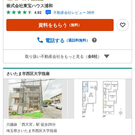
宝ハウスライフソリューションズグループ 東宝ハウス浦
株式会社東宝ハウス浦和
和 特別提携金利〔一例〕東宝ハウス浦和の住宅ローン■変
4.92
不動産会社レビュー 38件
動金利全期間引下げプラン⇒住宅ローン金利優遇割の最大
適用《0.89％》と某信用金庫金利1.275％の比較借入金4000
資料をもらう
（無料）
万円返済期間35年の総返済額の差額:303万円※2026年7月末
実行分まで（審査・要件があります）◇TOHO HOUSE CL
UBで生涯の安心をお届け◇東宝ハウスのライフパートナー
電話する
（通話料無料）
が直接ご対応ライフプランニング、かけつけサポート、Clu
b Offプレミアムなど多彩なサービスがございます
取り扱い不動産会社をもっと見る（
全
8
社
）
さいたま市西区大字指扇
川越線 「西大宮」駅 徒歩26分
埼玉県さいたま市西区大字指扇