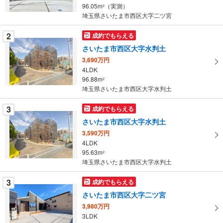
・
96.05m
（実測）
2
条
埼玉県さいたま市西区大字二ツ宮
件
を
2
成約でもらえる
マ
さいたま市西区大字水判土
イ
3,690万円
ペ
4LDK
ー
96.88m
2
埼玉県さいたま市西区大字水判土
ジ
に
3
成約でもらえる
保
さいたま市西区大字水判土
存
す
3,590万円
4LDK
る
95.63m
2
埼玉県さいたま市西区大字水判土
3
成約でもらえる
さいたま市西区大字二ツ宮
3,980万円
3LDK