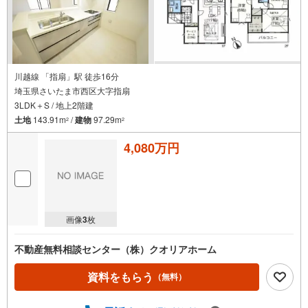
川越線 「指扇」駅 徒歩16分
埼玉県さいたま市西区大字指扇
3LDK＋S / 地上2階建
土地
143.91m
/
建物
97.29m
2
2
4,080万円
画像
3
枚
不動産無料相談センター（株）クオリアホーム
資料をもらう
（無料）