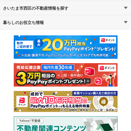
さいたま市西区の不動産情報を探す
路線・駅から探す
地域から探す
暮らしのお役立ち情報
不動産・住宅
賃貸住宅
通勤・通学時間から探す
地図から探す
マンションカタログ
教えて！住まいの先生
新築マンション
中古マンション
新築一戸建て
中古一戸建て
注文住宅
土地
売却査定