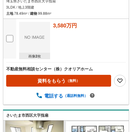
埼玉県さいたま市西区大字指扇
3LDK / 地上3階建
土地
78.49m
/
建物
99.88m
2
2
3,580万円
画像
2
枚
不動産無料相談センター（株）クオリアホーム
資料をもらう
（無料）
電話する
（通話料無料）
さいたま市西区大字指扇