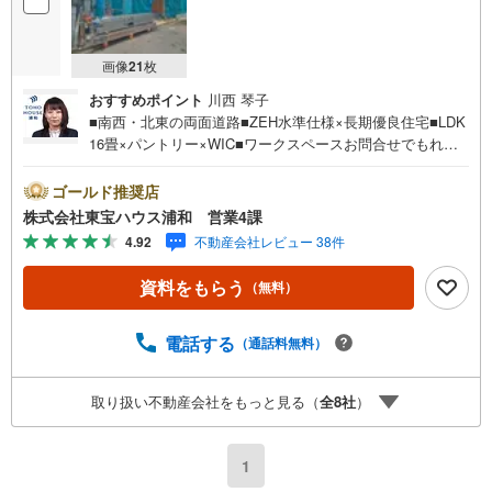
画像
21
枚
おすすめポイント
川西 琴子
■南西・北東の両面道路■ZEH水準仕様×長期優良住宅■LDK
16畳×パントリー×WIC■ワークスペースお問合せでもれな
く「住宅ローン講座」プレゼント！営業時間:7:00～22:00
（年中無休）こちらの時間帯はお電話でのお問い合わせが
ゴールド推奨店
スムーズにご案内できますぜひお気軽にご連絡下さい！東
株式会社東宝ハウス浦和 営業4課
宝ハウスライフソリューションズグループ 東宝ハウス浦
4.92
不動産会社レビュー 38件
和 特別提携金利〔一例〕東宝ハウス浦和の住宅ローン■変
動金利全期間引下げプラン⇒住宅ローン金利優遇割の最大
資料をもらう
（無料）
適用《0.89％》と某信用金庫金利1.275％の比較借入金4000
万円返済期間35年の総返済額の差額:303万円※2026年7月末
実行分まで（審査・要件があります）◇TOHO HOUSE CL
電話する
（通話料無料）
UBで生涯の安心をお届け◇東宝ハウスのライフパートナー
が直接ご対応ライフプランニング、かけつけサポート、Clu
取り扱い不動産会社をもっと見る（
全
8
社
）
b Offプレミアムなど多彩なサービスがございます
1