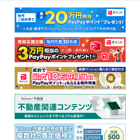
マンションカタログ
教えて！住まいの先生
新築マンション
中古マンション
新築一戸建て
中古一戸建て
注文住宅
土地
売却査定