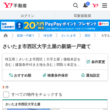
Yahoo!不動産
検索
通知
i
ログイン
ID新規取得
新築一戸建て
埼玉県
さいたま市
西区
大字土
さいたま市西区大字土屋の新築一戸建て
埼玉県｜さいたま市西区｜大字土屋｜価格未定を
条件変更
含む｜建築条件付き土地を含む｜間取り未定を含
む
おすすめ順
検索条件保存
通知設定
3
件
すべての物件をチェックする
さいたま市西区大字土屋