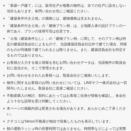
「新築一戸建て」には、販売住戸が複数の物件は、全ての住戸に該当しない
項目もあります。各問い合わせ先にご確認ください。
「建築条件付き土地」の価格には、建物価格は含まれません。
「建築条件付き土地」の「建物プラン例」は、土地購入者の設計プランの一
例であり、プランの採用可否は任意です。
「土地（建築条件なし）」の「建物プラン例」に関して、そのプラン例は特
定の建築請負会社によるもので、 当該建築請負会社以外で建てた場合、同様
のものが同価格で建てられるとは限りません。また、建築請負会社を特定す
るものではありません。
お客様が入力する個人情報を含むお問い合わせデータは、当該物件の取扱会
社に送信され、そこで管理されます。
お問い合わせをされたお客様へは、取扱会社がご連絡いたします。
物件に関するお客様のお問い合わせについては、LINEヤフー株式会社は一切
関与いたしません。取扱会社に直接ご確認ください。
不動産購入の検討、契約にあたってはお客様ご自身が情報を確認し、各会社
より十分な説明を受け判断してください。
本ページの掲載内容は変更される場合があります。あらかじめご了承くださ
い。
クチコミはYahoo!不動産が独自で収集したものを表示しています。
朝の通勤ラッシュ時の所要時間ではありません。時間帯などによっては実際