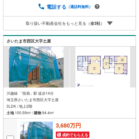
伝い営業時間:10時～20時まで。スピードある対応が自慢の
電話する
（通話料無料）
お店です。5.提携FPへの無料個別相談サービス社外の中立
的なファイナンシャルプランナーと無料相談。ローン返済
取り扱い不動産会社をもっと見る（
全
3
社
）
について、老後や学費等も含めたシミュレーションをご提
案できます。マルエツへ徒歩8分、お買い物が便利な立地で
す。（自己紹介）「出会いを大切に」優しく丁寧なサービ
さいたま市西区大字土屋
スを心がけております。お気軽にお問合せ下さい
川越線 「指扇」駅 徒歩14分
埼玉県さいたま市西区大字土屋
3LDK / 地上2階
土地
100.59m
/
建物
94.4m
2
2
3,680万円
成約でもらえる