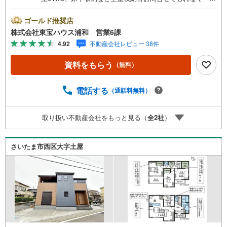
宅ローン講座」プレゼント！営業時間:7:00～22:00（年中
無休）こちらの時間帯はお電話でのお問い合わせがスムー
ゴールド推奨店
ズにご案内できますぜひお気軽にご連絡下さい！東宝ハウ
株式会社東宝ハウス浦和 営業6課
スライフソリューションズグループ 東宝ハウス浦和 特
4.92
不動産会社レビュー 38件
別提携金利〔一例〕東宝ハウス浦和の住宅ローン■変動金利
全期間引下げプラン⇒住宅ローン金利優遇割の最大適用
資料をもらう
（無料）
《0.89％》と某信用金庫金利1.275％の比較借入金4000万円
返済期間35年の総返済額の差額:303万円※2026年7月末実行
分まで（審査・要件があります）◇TOHO HOUSE CLUBで
電話する
（通話料無料）
生涯の安心をお届け◇東宝ハウスのライフパートナーが直
接ご対応ライフプランニング、かけつけサポート、Club Off
取り扱い不動産会社をもっと見る（
全
2
社
）
プレミアムなど多彩なサービスがございます
さいたま市西区大字土屋