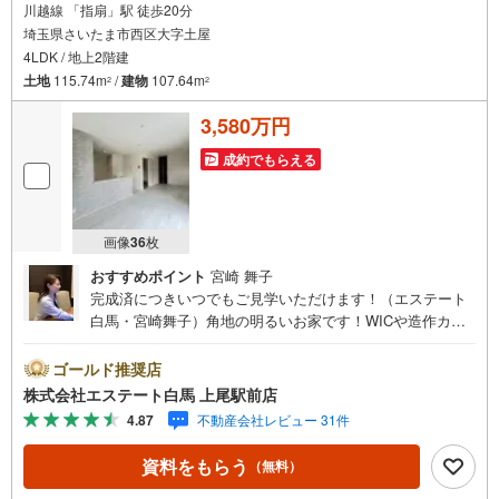
川越線 「指扇」駅 徒歩20分
埼玉県さいたま市西区大字土屋
4LDK / 地上2階建
土地
115.74m
/
建物
107.64m
2
2
3,580万円
成約でもらえる
画像
36
枚
おすすめポイント
宮崎 舞子
完成済につきいつでもご見学いただけます！（エステート
白馬・宮崎舞子）角地の明るいお家です！WICや造作カウ
ンターのある寝室、インナーバルコニーなど使いやすそう
な間取。駐車2台可能、前面道路6m以上も◯＜エステート
ゴールド推奨店
白馬 上尾駅前店を選ぶ5つのポイント＞1.JR高崎線「上尾
株式会社エステート白馬 上尾駅前店
駅」から徒歩1分駅前の「イトーヨーカドー上尾駅前店」内
4.87
不動産会社レビュー 31件
に立地。2.無料駐車場完備のお店立体駐車場は全480台収容
可。駐車場完備してます。3.大型キッズスペース当店自慢
資料をもらう
（無料）
のキッズスペースをぜひご覧ください。店内におむつ替え
コーナーもご用意してます。4.年中無休・365日営業でお手