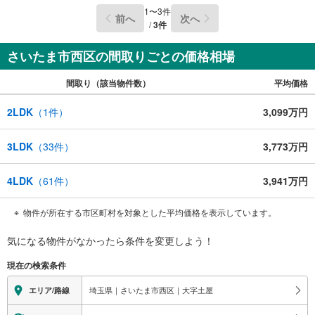
1
〜
3
件
前へ
次へ
/
3
件
さいたま市西区の間取りごとの価格相場
間取り（該当物件数）
平均価格
2LDK
（
1
件）
3,099万円
3LDK
（
33
件）
3,773万円
4LDK
（
61
件）
3,941万円
物件が所在する市区町村を対象とした平均価格を表示しています。
気になる物件がなかったら
条件を変更しよう！
現在の検索条件
埼玉県｜さいたま市西区｜大字土屋
エリア/路線