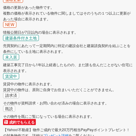
価格の更新があった物件です。
複数の価格が表示されている物件に関しましてはそのうちの１つ以上に更新が
あった場合に表示されます。
NEW
情報公開日が7日以内の場合に表示されます。
建築条件付き土地
売買契約にあたって一定期間内に特定の建設会社と建築請負契約を結ぶことを
条件にしている土地に表示されます。
未入居
建築工事完了日から1年以上経過したものの、まだ誰も住んだことがない住宅に
表示されます。
賃貸中
賃貸中の物件に表示されます。
賃貸中の物件は、原則ご自身でお住まいいただくことができません。
請求済
その物件が資料請求・お問い合わせ済みの場合に表示されます。
既読
その物件を既にご覧になっている場合に表示されます。
成約でもらえる
【Yahoo!不動産】物件ご成約で最大20万円相当PayPayポイントプレゼント！
の対象物件です。詳細は
プレゼント詳細
をご覧ください。