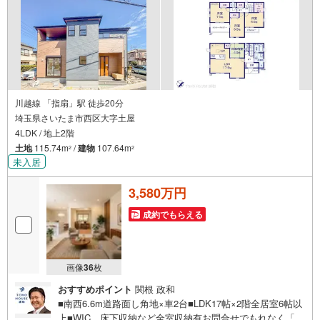
川越線 「指扇」駅 徒歩20分
埼玉県さいたま市西区大字土屋
4LDK / 地上2階
土地
115.74m
/
建物
107.64m
2
2
未入居
3,580万円
成約でもらえる
画像
36
枚
おすすめポイント
関根 政和
■南西6.6m道路面し角地×車2台■LDK17帖×2階全居室6帖以
上■WIC、床下収納など全室収納有お問合せでもれなく「住