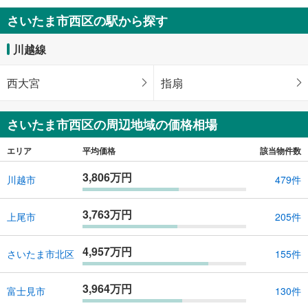
4,180万円
さいたま市西区の駅から探す
4LDK
108.87m
2
川越線
埼玉県さいたま市西区宮前町
西大宮
指扇
さいたま市西区の周辺地域の価格相場
エリア
平均価格
該当物件数
3,806万円
川越市
479件
3,763万円
上尾市
205件
4,957万円
さいたま市北区
155件
3,964万円
富士見市
130件