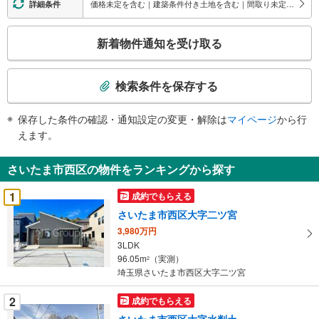
価格未定を含む｜建築条件付き土地を含む｜間取り未定を含む
詳細条件
こ
新着物件通知を受け取る
の
検
索
検索条件を保存する
条
件
保存した条件の確認・通知設定の変更・解除は
マイページ
から行
で
えます。
通
知
さいたま市西区の物件をランキングから探す
を
受
1
成約でもらえる
け
さいたま市西区大字二ツ宮
取
3,980万円
る
3LDK
・
96.05m
（実測）
2
条
埼玉県さいたま市西区大字二ツ宮
件
を
2
成約でもらえる
マ
さいたま市西区大字水判土