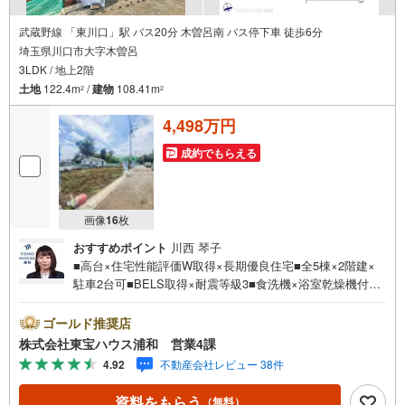
武蔵野線 「東川口」駅 バス20分 木曽呂南 バス停下車 徒歩6分
埼玉県川口市大字木曽呂
3LDK / 地上2階
土地
122.4m
/
建物
108.41m
2
2
4,498万円
成約でもらえる
画像
16
枚
おすすめポイント
川西 琴子
■高台×住宅性能評価W取得×長期優良住宅■全5棟×2階建×
駐車2台可■BELS取得×耐震等級3■食洗機×浴室乾燥機付■
対面キッチン■全居室収納あり営業時間:7:00～22:00（年中
無休）こちらの時間帯はお電話でのお問い合わせがスムー
ゴールド推奨店
ズにご案内できますぜひお気軽にご連絡下さい！東宝ハウ
株式会社東宝ハウス浦和 営業4課
スライフソリューションズグループ 東宝ハウス浦和 特
4.92
不動産会社レビュー 38件
別提携金利〔一例〕東宝ハウス浦和の住宅ローン■変動金利
全期間引下げプラン⇒住宅ローン金利優遇割の最大適用
資料をもらう
（無料）