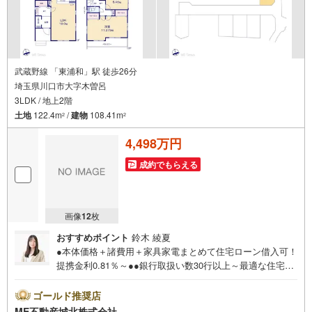
武蔵野線 「東浦和」駅 徒歩26分
埼玉県川口市大字木曽呂
3LDK / 地上2階
土地
122.4m
/
建物
108.41m
2
2
4,498万円
成約でもらえる
画像
12
枚
おすすめポイント
鈴木 綾夏
●本体価格＋諸費用＋家具家電まとめて住宅ローン借入可！
提携金利0.81％～●●銀行取扱い数30行以上～最適な住宅ロ
ーンをご提案します～●以下の条件でも審査を通した実績が
多数ございます！（1）勤続年数1ヶ月（2）自己資金0円
ゴールド推奨店
（3）産休/育休/契約社員/派遣社員/アルバイト/パート/独
ME不動産城北株式会社