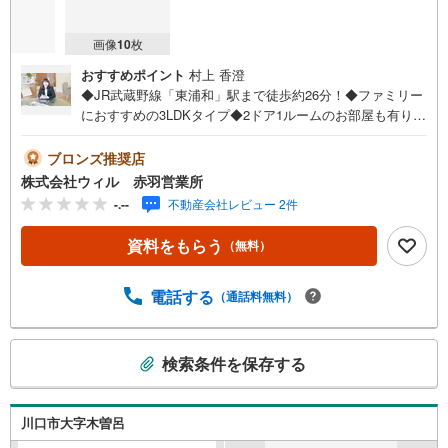
画像
10
枚
おすすめポイント
村上 香澄
◆JR武蔵野線「東浦和」駅まで徒歩約26分！◆ファミリー
におすすめの3LDKタイプ◆2ドア1ルームのお部屋も有り、
ライフスタイルに合わせた使い分けが可能◆WICを含む全
居室収納付きで、すっきりとしたお住まいを実現◆食洗機
ブロンズ推奨店
や浴室乾燥機を完備！暮らす人を考えた設備仕様◆不在時
株式会社ウィル 赤羽営業所
でも荷物の受け取りに便利な宅配ボックスを完備◆駐車場2
-.--
不動産会社レビュー 2件
台分有り！うち1台は雨の日でもお車に乗り降りしやすいビ
ルトイン車庫！◆前面道路は幅員約6mと広くお車の出し入
資料をもらう
（無料）
れもしやすい立地◆「木曽呂小学校」まで徒歩約11分、お
子様も無理なく通学できます！【営業時間 10:00～19:00】
上記時間はお電話が繋がりやすくなっております。お気軽
電話する
（通話料無料）
にご連絡下さい！現地を見学される場合はご見学予約ボタ
ンよりご希望の日時をご記入いただけますとスムーズにご
こ
案内が可能です。～住宅ローン～諸費用込融資や築年数の
検索条件を保存する
の
古い物件のローンも得意としており、最適な銀行をご提案
検
します。～リフォーム～理想の間取り、テイストを作り上
げられます！リフォームプランナーの同行も可能です。
索
川口市大字木曽呂
条