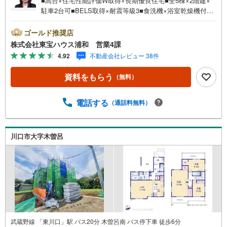
■高台×住宅性能評価W取得×長期優良住宅■全5棟×2階建×
駐車2台可■BELS取得×耐震等級3■食洗機×浴室乾燥機付■
対面キッチン■全居室収納あり営業時間:7:00～22:00（年中
無休）こちらの時間帯はお電話でのお問い合わせがスムー
ゴールド推奨店
ズにご案内できますぜひお気軽にご連絡下さい！東宝ハウ
株式会社東宝ハウス浦和 営業4課
スライフソリューションズグループ 東宝ハウス浦和 特
4.92
不動産会社レビュー 38件
別提携金利〔一例〕東宝ハウス浦和の住宅ローン■変動金利
全期間引下げプラン⇒住宅ローン金利優遇割の最大適用
資料をもらう
（無料）
《0.89％》と某信用金庫金利1.275％の比較借入金4000万円
返済期間35年の総返済額の差額:303万円※2026年7月末実行
分まで（審査・要件があります）◇TOHO HOUSE CLUBで
電話する
（通話料無料）
生涯の安心をお届け◇東宝ハウスのライフパートナーが直
接ご対応ライフプランニング、かけつけサポート、Club Off
プレミアムなど多彩なサービスがございます
川口市大字木曽呂
武蔵野線 「東川口」駅 バス20分 木曽呂南 バス停下車 徒歩6分