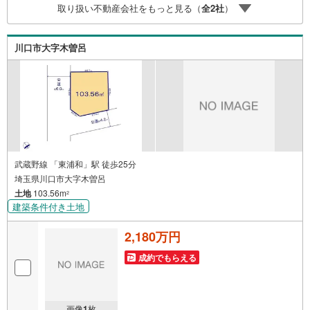
取り扱い不動産会社をもっと見る（
全
2
社
）
費用をお伝えするなどの無料サービス5.お引渡し後もしっ
かりサポートCSサポート室がお引渡し後のお悩みもしっか
りサポートします
川口市大字木曽呂
武蔵野線 「東浦和」駅 徒歩25分
埼玉県川口市大字木曽呂
土地
103.56m
2
建築条件付き土地
2,180万円
成約でもらえる
画像
1
枚