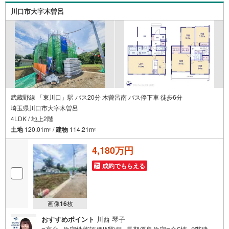
プレミアムなど多彩なサービスがございます
川口市大字木曽呂
武蔵野線 「東川口」駅 バス20分 木曽呂南 バス停下車 徒歩6分
埼玉県川口市大字木曽呂
4LDK / 地上2階
土地
120.01m
/
建物
114.21m
2
2
4,180万円
成約でもらえる
画像
16
枚
おすすめポイント
川西 琴子