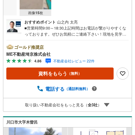
画像
15
枚
おすすめポイント
山之内 太亮
■営業時間9:00～18:30上記時間はお電話が繋がりやすくな
っております。ぜひお気軽にご連絡下さい！現地を見学さ
れる場合は「室内・現地を見学する（無料）」ボタンより
ご希望の日時をご記入いただけますとスムーズにご案内が
ゴールド推奨店
可能です。■ご来店特典1.ご見学、ご来店後にアンケート記
ME不動産埼京株式会社
入でもれなく3、000円のQUOカードプレゼント（1組様1回
4.86
不動産会社レビュー 22件
限り後日郵送）2.未公開の物件情報をご紹介3.不動産ご購
入、ご売却、太陽光発電システムご検討中のお客様、ご紹
資料をもらう
（無料）
介でもれなくQUOカード3、000円分プレゼント更にご紹介
のお客様が弊社仲介にてご契約頂くと、1万円から最大10万
円のご紹介料をお支払いさせて頂きます！詳しくはスタッ
電話する
（通話料無料）
フ迄■県内有数の大型店舗1.店舗敷地内に大型駐車場完備、
マイカーでも安心！2.チャイルドスペース、授乳室、ベビ
取り扱い不動産会社をもっと見る（
全
3
社
）
ーベッド完備3.他にもファミリーに優しい『あったら良い
な』がここにある！ミルク用浄水サーバー、紙おむつ、ア
メニティ、大型個室2部屋、各ブースモニター等
川口市大字木曽呂