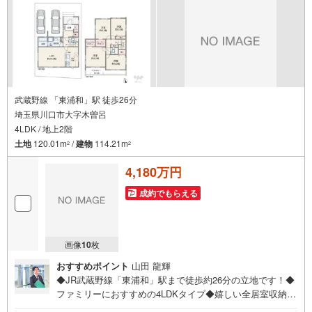
件
で
通
知
を
受
け
武蔵野線 「東浦和」駅 徒歩26分
埼玉県川口市大字木曽呂
取
4LDK / 地上2階
る
土地
120.01m
/
建物
114.21m
・
2
2
条
4,180万円
件
を
成約でもらえる
マ
イ
ペ
画像
10
枚
ー
おすすめポイント
山田 龍輝
ジ
◆JR武蔵野線「東浦和」駅まで徒歩約26分の立地です！◆
に
ファミリーにおすすめの4LDKタイプ◆嬉しい全居室収納付
保
きの間取りで、すっきりとしたお住まいを実現◆ベビーカ