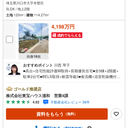
埼玉県川口市大字木曽呂
3LDK / 地上2階
土地
120m
/
建物
114.27m
2
2
4,198万円
成約でもらえる
画像
16
枚
おすすめポイント
川西 琴子
■高台×住宅性能評価W取得×長期優良住宅■全5棟×2階建×
駐車2台可■BELS取得×耐震等級3■食洗機×浴室乾燥機付■
対面キッチン■全居室収納あり営業時間:7:00～22:00（年中
無休）こちらの時間帯はお電話でのお問い合わせがスムー
ゴールド推奨店
ズにご案内できますぜひお気軽にご連絡下さい！東宝ハウ
株式会社東宝ハウス浦和 営業4課
スライフソリューションズグループ 東宝ハウス浦和 特
4.92
不動産会社レビュー 38件
別提携金利〔一例〕東宝ハウス浦和の住宅ローン■変動金利
全期間引下げプラン⇒住宅ローン金利優遇割の最大適用
資料をもらう
（無料）
《0.89％》と某信用金庫金利1.275％の比較借入金4000万円
返済期間35年の総返済額の差額:303万円※2026年7月末実行
分まで（審査・要件があります）◇TOHO HOUSE CLUBで