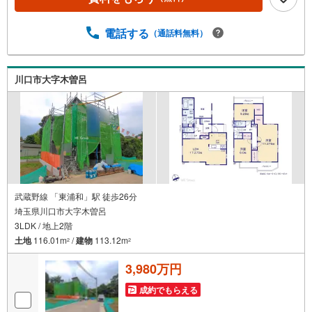
《0.89％》と某信用金庫金利1.275％の比較借入金4000万円
返済期間35年の総返済額の差額:303万円※2026年7月末実行
分まで（審査・要件があります）◇TOHO HOUSE CLUBで
電話する
（通話料無料）
生涯の安心をお届け◇東宝ハウスのライフパートナーが直
接ご対応ライフプランニング、かけつけサポート、Club Off
プレミアムなど多彩なサービスがございます
川口市大字木曽呂
武蔵野線 「東浦和」駅 徒歩26分
埼玉県川口市大字木曽呂
3LDK / 地上2階
土地
116.01m
/
建物
113.12m
2
2
3,980万円
成約でもらえる