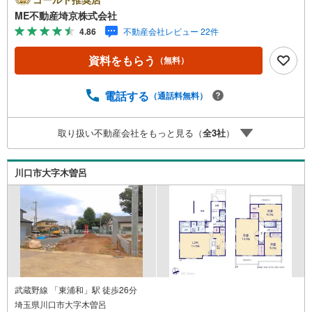
可能です。■ご来店特典1.ご見学、ご来店後にアンケート記
ME不動産埼京株式会社
入でもれなく3、000円のQUOカードプレゼント（1組様1回
4.86
不動産会社レビュー 22件
限り後日郵送）2.未公開の物件情報をご紹介3.不動産ご購
入、ご売却、太陽光発電システムご検討中のお客様、ご紹
資料をもらう
（無料）
介でもれなくQUOカード3、000円分プレゼント更にご紹介
のお客様が弊社仲介にてご契約頂くと、1万円から最大10万
円のご紹介料をお支払いさせて頂きます！詳しくはスタッ
電話する
（通話料無料）
フ迄■県内有数の大型店舗1.店舗敷地内に大型駐車場完備、
マイカーでも安心！2.チャイルドスペース、授乳室、ベビ
取り扱い不動産会社をもっと見る（
全
3
社
）
ーベッド完備3.他にもファミリーに優しい『あったら良い
な』がここにある！ミルク用浄水サーバー、紙おむつ、ア
メニティ、大型個室2部屋、各ブースモニター等
川口市大字木曽呂
武蔵野線 「東浦和」駅 徒歩26分
埼玉県川口市大字木曽呂