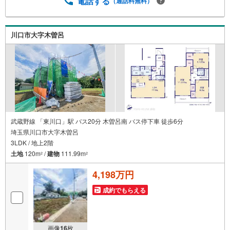
電話する
（通話料無料）
生涯の安心をお届け◇東宝ハウスのライフパートナーが直
接ご対応ライフプランニング、かけつけサポート、Club Off
プレミアムなど多彩なサービスがございます
川口市大字木曽呂
武蔵野線 「東川口」駅 バス20分 木曽呂南 バス停下車 徒歩6分
埼玉県川口市大字木曽呂
3LDK / 地上2階
土地
120m
/
建物
111.99m
2
2
4,198万円
成約でもらえる
画像
16
枚