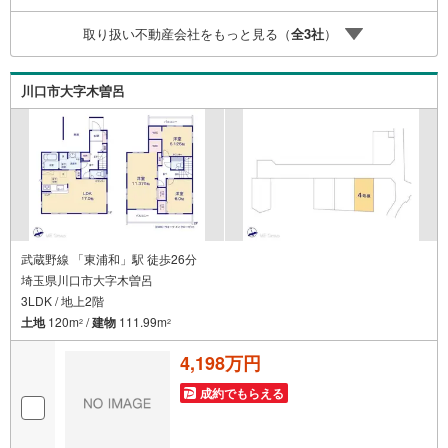
マイカーでも安心！2.チャイルドスペース、授乳室、ベビ
取り扱い不動産会社をもっと見る（
全
3
社
）
ーベッド完備3.他にもファミリーに優しい『あったら良い
な』がここにある！ミルク用浄水サーバー、紙おむつ、ア
メニティ、大型個室2部屋、各ブースモニター等
川口市大字木曽呂
武蔵野線 「東浦和」駅 徒歩26分
埼玉県川口市大字木曽呂
3LDK / 地上2階
土地
120m
/
建物
111.99m
2
2
4,198万円
成約でもらえる