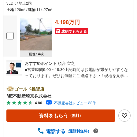
3LDK / 地上2階
土地
120m
/
建物
114.27m
2
2
4,198万円
成約でもらえる
画像
14
枚
おすすめポイント
須合 宣之
■営業時間9:00～18:30上記時間はお電話が繋がりやすくな
っております。ぜひお気軽にご連絡下さい！現地を見学さ
れる場合は「室内・現地を見学する（無料）」ボタンより
ご希望の日時をご記入いただけますとスムーズにご案内が
ゴールド推奨店
可能です。■ご来店特典1.ご見学、ご来店後にアンケート記
ME不動産埼京株式会社
入でもれなく3、000円のQUOカードプレゼント（1組様1回
4.86
不動産会社レビュー 22件
限り後日郵送）2.未公開の物件情報をご紹介3.不動産ご購
入、ご売却、太陽光発電システムご検討中のお客様、ご紹
資料をもらう
（無料）
介でもれなくQUOカード3、000円分プレゼント更にご紹介
のお客様が弊社仲介にてご契約頂くと、1万円から最大10万
円のご紹介料をお支払いさせて頂きます！詳しくはスタッ
電話する
（通話料無料）
フ迄■県内有数の大型店舗1.店舗敷地内に大型駐車場完備、