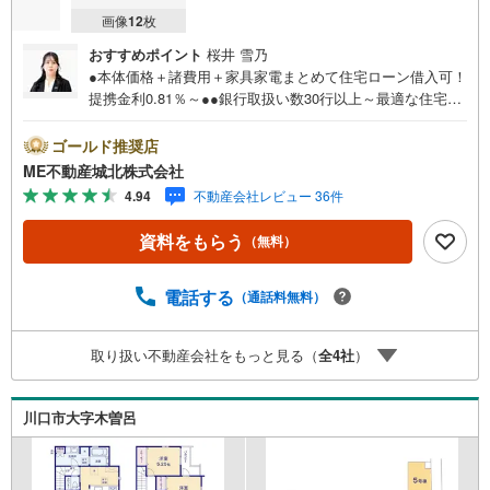
画像
12
枚
おすすめポイント
桜井 雪乃
●本体価格＋諸費用＋家具家電まとめて住宅ローン借入可！
提携金利0.81％～●●銀行取扱い数30行以上～最適な住宅ロ
ーンをご提案します～●以下の条件でも審査を通した実績が
多数ございます！（1）勤続年数1ヶ月（2）自己資金0円
ゴールド推奨店
（3）産休/育休/契約社員/派遣社員/アルバイト/パート/独
ME不動産城北株式会社
身/自営業/経営者（4）延滞、滞納、個信アウト対応可
4.94
不動産会社レビュー 36件
（5）収入合算や親子ローン（6）金融機関の借入まとめ
等、家具、家電、引越し費用等おまとめローン（7）永住権
資料をもらう
（無料）
無、持病あり、持ち家残債有でも相談可能●3つの安心サポ
ート●1.営業車にて安全にご案内。お住まい探しに集中して
頂けます。2.FPソフトを使用しマイホーム購入の資金計
電話する
（通話料無料）
画・購入から老後までの人生設計を実施することで暮らし
に安心を提案します。3.どんなに信用のある建築会社でも
取り扱い不動産会社をもっと見る（
全
4
社
）
ご自分の目で確認することは重要ですよね。弊社は特殊機
材を使用してインスペクションを実施します。
川口市大字木曽呂