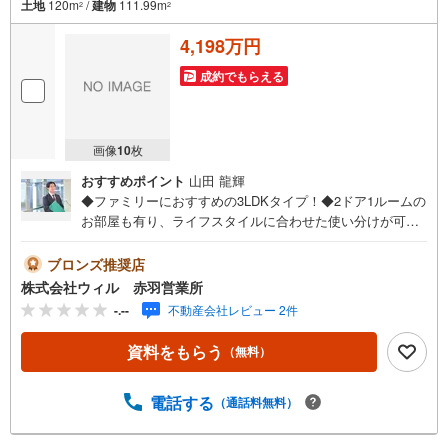
土地
120m
/
建物
111.99m
2
2
4,198万円
成約でもらえる
画像
10
枚
おすすめポイント
山田 龍輝
◆ファミリーにおすすめの3LDKタイプ！◆2ドア1ルームの
お部屋も有り、ライフスタイルに合わせた使い分けが可
能！◆全居室収納付き！うち2箇所がWICですっきりとした
お住まいを実現できます！◆食洗機や浴室乾燥機を完備！
ブロンズ推奨店
暮らす人を考えた設備仕様です！◆不在時でも荷物の受け
株式会社ウィル 赤羽営業所
取りに便利な宅配ボックスを完備◆駐車場2台分有り！うち
-.--
不動産会社レビュー 2件
1台は雨の日でもお車に乗り降りしやすいビルトイン車庫◆
前面道路は幅員約6mと広くお車の出し入れもしやすい立
資料をもらう
（無料）
地！お出かけにも便利です！◆「木曽呂小学校」まで徒歩
約11分、お子様も無理なく通学できます！【営業時間 10:0
0～19:00】上記時間はお電話が繋がりやすくなっておりま
電話する
（通話料無料）
す。お気軽にご連絡下さい！現地を見学される場合はご見
学予約ボタンよりご希望の日時をご記入いただけますとス