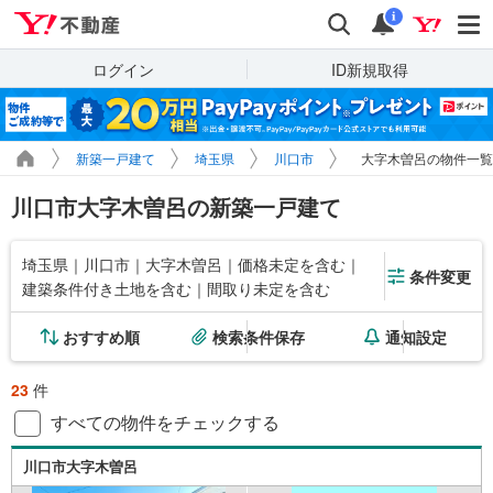
Yahoo!不動産
検索
通知
i
ログイン
ID新規取得
新築一戸建て
埼玉県
川口市
大字木曽呂の物件一覧
川口市大字木曽呂の新築一戸建て
埼玉県｜川口市｜大字木曽呂｜価格未定を含む｜
条件変更
建築条件付き土地を含む｜間取り未定を含む
おすすめ順
検索条件保存
通知設定
23
件
すべての物件をチェックする
川口市大字木曽呂