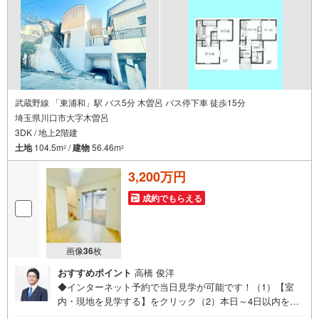
武蔵野線 「東浦和」駅 バス5分 木曽呂 バス停下車 徒歩15分
埼玉県川口市大字木曽呂
3DK / 地上2階建
土地
104.5m
/
建物
56.46m
2
2
3,200万円
成約でもらえる
画像
36
枚
おすすめポイント
高橋 俊洋
◆インターネット予約で当日見学が可能です！（1）【室
内・現地を見学する】をクリック（2）本日～4日以内をご
希望の方は、「ご要望・ご質問欄」にご希望日時をご記入