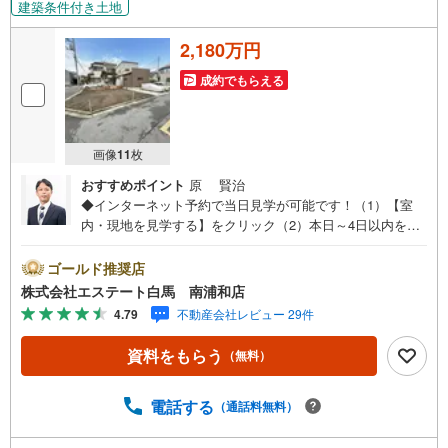
建築条件付き土地
2,180万円
成約でもらえる
画像
11
枚
おすすめポイント
原 賢治
◆インターネット予約で当日見学が可能です！（1）【室
内・現地を見学する】をクリック（2）本日～4日以内をご
希望の方は、「ご要望・ご質問欄」にご希望日時をご記入
ください。◆10:00～21:00はお電話でのお問い合わせがス
ゴールド推奨店
ムーズです。●南西角地●前面道路6メートル●お問合せ後す
株式会社エステート白馬 南浦和店
ぐにご案内致します【Yahoo！ 不動産キャンペーン対象店
4.79
不動産会社レビュー 29件
舗です】 当店で物件を成約するとPayPayボーナスをプレ
ゼント！◆エステート白馬の5大サポート◆1.FP相談サポ
資料をもらう
（無料）
ート社外のファイナンシャルプランナーと資金相談が無料
2.設備保証の延長サービス新築住宅は2年、中古住宅は半年
の設備修理サービスが無料で付帯3.注文住宅「白馬の家」
電話する
（通話料無料）
高気密・高断熱のフルオーダー住宅「白馬の家」のご提案
可能4.見学時、建築士同行サービス目視検査やリフォーム