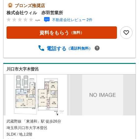
存
ーも収納できるシューズインクローゼットもございます！
ブロンズ推奨店
す
◆食洗機や浴室乾燥機を完備！暮らす人を考えた設備仕様
株式会社ウィル 赤羽営業所
る
◆不在時でも荷物の受け取りに便利な宅配ボックス完備◆
-.--
不動産会社レビュー 2件
駐車場2台分有り！うち1台は雨の日でもお車に乗り降りし
やすいビルトイン車庫◆前面道路は幅員約6mと広くお車の
資料をもらう
（無料）
出し入れもしやすい立地◆「木曽呂小学校」まで徒歩約11
分、お子様も無理なく通学できます！【営業時間 10:00～1
9:00】上記時間はお電話が繋がりやすくなっております。
電話する
（通話料無料）
お気軽にご連絡下さい！現地を見学される場合はご見学予
約ボタンよりご希望の日時をご記入いただけますとスムー
ズにご案内が可能です。～住宅ローン～諸費用込融資や築
川口市大字木曽呂
年数の古い物件のローンも得意としており、最適な銀行を
ご提案します。～リフォーム～理想の間取り、テイストを
作り上げられます！リフォームプランナーの同行も可能で
す。
武蔵野線 「東浦和」駅 徒歩26分
埼玉県川口市大字木曽呂
3LDK / 地上2階