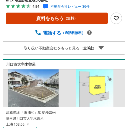
身/自営業/経営者（4）延滞、滞納、個信アウト対応可
4.94
不動産会社レビュー 36件
（5）収入合算や親子ローン（6）金融機関の借入まとめ
等、家具、家電、引越し費用等おまとめローン（7）永住権
資料をもらう
（無料）
無、持病あり、持ち家残債有でも相談可能●3つの安心サポ
ート●1.営業車にて安全にご案内。お住まい探しに集中して
頂けます。2.FPソフトを使用しマイホーム購入の資金計
電話する
（通話料無料）
画・購入から老後までの人生設計を実施することで暮らし
に安心を提案します。3.どんなに信用のある建築会社でも
取り扱い不動産会社をもっと見る（
全
3
社
）
ご自分の目で確認することは重要ですよね。弊社は特殊機
材を使用してインスペクションを実施します。
川口市大字木曽呂
武蔵野線 「東浦和」駅 徒歩25分
埼玉県川口市大字木曽呂
土地
103.56m
2