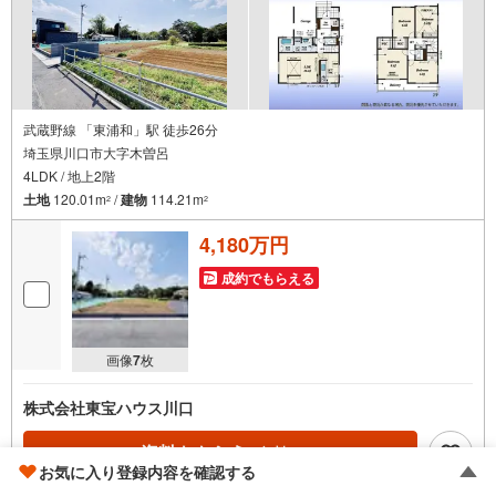
武蔵野線 「東浦和」駅 徒歩26分
埼玉県川口市大字木曽呂
4LDK / 地上2階
土地
120.01m
/
建物
114.21m
2
2
4,180万円
成約でもらえる
画像
7
枚
株式会社東宝ハウス川口
資料をもらう
（無料）
お気に入り登録内容を確認する