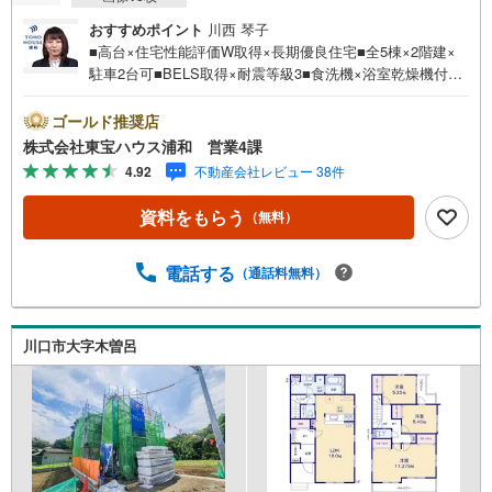
おすすめポイント
川西 琴子
■高台×住宅性能評価W取得×長期優良住宅■全5棟×2階建×
駐車2台可■BELS取得×耐震等級3■食洗機×浴室乾燥機付■
対面キッチン■全居室収納あり営業時間:7:00～22:00（年中
無休）こちらの時間帯はお電話でのお問い合わせがスムー
ゴールド推奨店
ズにご案内できますぜひお気軽にご連絡下さい！東宝ハウ
株式会社東宝ハウス浦和 営業4課
スライフソリューションズグループ 東宝ハウス浦和 特
4.92
不動産会社レビュー 38件
別提携金利〔一例〕東宝ハウス浦和の住宅ローン■変動金利
全期間引下げプラン⇒住宅ローン金利優遇割の最大適用
資料をもらう
（無料）
《0.89％》と某信用金庫金利1.275％の比較借入金4000万円
返済期間35年の総返済額の差額:303万円※2026年7月末実行
分まで（審査・要件があります）◇TOHO HOUSE CLUBで
電話する
（通話料無料）
生涯の安心をお届け◇東宝ハウスのライフパートナーが直
接ご対応ライフプランニング、かけつけサポート、Club Off
プレミアムなど多彩なサービスがございます
川口市大字木曽呂