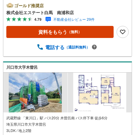
ください。◆10:00～21:00はお電話でのお問い合わせがス
ゴールド推奨店
ムーズです。●南側広いお庭●高台・地下車庫付き（軽自動
株式会社エステート白馬 南浦和店
車）●お問合せ後すぐにご案内致します【Yahoo！ 不動産
4.79
不動産会社レビュー 29件
キャンペーン対象店舗です】 当店で物件を成約するとPa
yPayボーナスをプレゼント！◆エステート白馬の5大サポ
資料をもらう
（無料）
ート◆1.FP相談サポート社外のファイナンシャルプランナ
ーと資金相談が無料2.設備保証の延長サービス新築住宅は2
年、中古住宅は半年の設備修理サービスが無料で付帯3.注
電話する
（通話料無料）
文住宅「白馬の家」高気密・高断熱のフルオーダー住宅
「白馬の家」のご提案可能4.見学時、建築士同行サービス
目視検査やリフォーム費用をお伝えするなどの無料サービ
川口市大字木曽呂
ス5.お引渡し後もしっかりサポートCSサポート室がお引渡
し後のお悩みもしっかりサポートします
武蔵野線 「東川口」駅 バス20分 木曽呂南 バス停下車 徒歩6分
埼玉県川口市大字木曽呂
3LDK / 地上2階