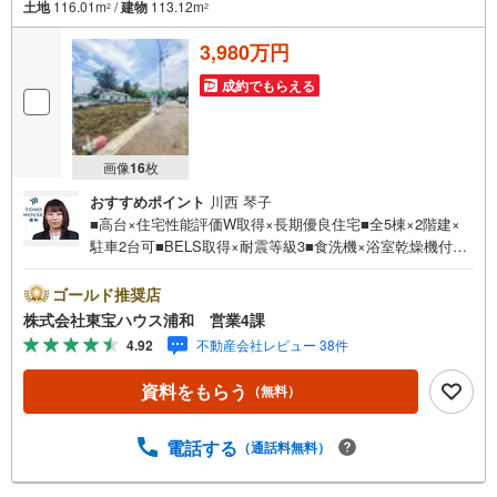
土地
116.01m
/
建物
113.12m
2
2
3,980万円
成約でもらえる
画像
16
枚
おすすめポイント
川西 琴子
■高台×住宅性能評価W取得×長期優良住宅■全5棟×2階建×
駐車2台可■BELS取得×耐震等級3■食洗機×浴室乾燥機付■
対面キッチン■全居室収納あり営業時間:7:00～22:00（年中
無休）こちらの時間帯はお電話でのお問い合わせがスムー
ゴールド推奨店
ズにご案内できますぜひお気軽にご連絡下さい！東宝ハウ
株式会社東宝ハウス浦和 営業4課
スライフソリューションズグループ 東宝ハウス浦和 特
4.92
不動産会社レビュー 38件
別提携金利〔一例〕東宝ハウス浦和の住宅ローン■変動金利
全期間引下げプラン⇒住宅ローン金利優遇割の最大適用
資料をもらう
（無料）
《0.89％》と某信用金庫金利1.275％の比較借入金4000万円
返済期間35年の総返済額の差額:303万円※2026年7月末実行
分まで（審査・要件があります）◇TOHO HOUSE CLUBで
電話する
（通話料無料）
生涯の安心をお届け◇東宝ハウスのライフパートナーが直
接ご対応ライフプランニング、かけつけサポート、Club Off