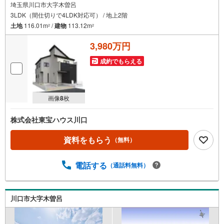
埼玉県川口市大字木曽呂
3LDK（間仕切りで4LDK対応可） / 地上2階
土地
116.01m
/
建物
113.12m
2
2
3,980万円
成約でもらえる
画像
8
枚
株式会社東宝ハウス川口
資料をもらう
（無料）
電話する
（通話料無料）
川口市大字木曽呂