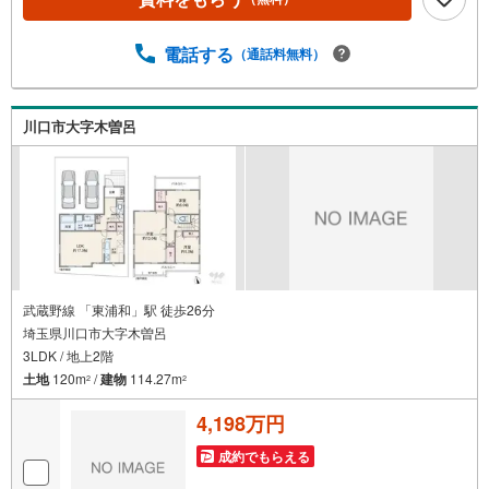
し入れもしやすい立地◆「木曽呂小学校」まで徒歩約11
分、お子様も無理なく通学できます！【営業時間 10:00～1
9:00】上記時間はお電話が繋がりやすくなっております。
電話する
（通話料無料）
お気軽にご連絡下さい！現地を見学される場合はご見学予
約ボタンよりご希望の日時をご記入いただけますとスムー
ズにご案内が可能です。～住宅ローン～諸費用込融資や築
川口市大字木曽呂
年数の古い物件のローンも得意としており、最適な銀行を
ご提案します。～リフォーム～理想の間取り、テイストを
作り上げられます！リフォームプランナーの同行も可能で
す。
武蔵野線 「東浦和」駅 徒歩26分
埼玉県川口市大字木曽呂
3LDK / 地上2階
土地
120m
/
建物
114.27m
2
2
4,198万円
成約でもらえる