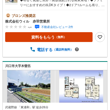
リーにおすすめの3LDKタイプ！◆2ドア1ルームも有り、ラ
イフスタイルに合わせた使い分けが可能！◆全居室収納付
きで、すっきりとしたお住まいを実現！◆ベビーカーも収
ブロンズ推奨店
納できるSICもございます！◆食洗機や浴室乾燥機を完
株式会社ウィル 赤羽営業所
備！暮らす人を考えた設備仕様◆不在時でも荷物の受け取
-.--
不動産会社レビュー 2件
りに便利な宅配ボックスを完備◆カースペース2台分を確
保！来客時にも便利◆前面道路は幅員約6mと広くお車の出
資料をもらう
（無料）
し入れもしやすい立地！◆「木曽呂小学校」まで徒歩約11
分、お子様も無理なく通学できます！【営業時間 10:00～1
9:00】上記時間はお電話が繋がりやすくなっております。
電話する
（通話料無料）
お気軽にご連絡下さい！現地を見学される場合はご見学予
約ボタンよりご希望の日時をご記入いただけますとスムー
ズにご案内が可能です。～住宅ローン～諸費用込融資や築
川口市大字木曽呂
年数の古い物件のローンも得意としており、最適な銀行を
ご提案します。～リフォーム～理想の間取り、テイストを
作り上げられます！リフォームプランナーの同行も可能で
す。
武蔵野線 「東浦和」駅 徒歩26分