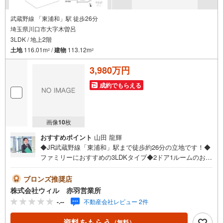
武蔵野線 「東浦和」駅 徒歩26分
埼玉県川口市大字木曽呂
3LDK / 地上2階
土地
116.01m
/
建物
113.12m
2
2
3,980万円
成約でもらえる
画像
10
枚
おすすめポイント
山田 龍輝
◆JR武蔵野線「東浦和」駅まで徒歩約26分の立地です！◆
ファミリーにおすすめの3LDKタイプ◆2ドア1ルームのお部
屋も有り、ライフスタイルに合わせて利用可能◆全居室収
納付きの間取りで、すっきりとしたお住まいを実現◆食洗
ブロンズ推奨店
機や浴室乾燥機を完備！暮らす人を考えた仕様です！◆不
株式会社ウィル 赤羽営業所
在時でも荷物の受け取りに便利な宅配ボックスを完備◆駐
-.--
不動産会社レビュー 2件
車場2台分有り！うち1台は雨の日でもお車に乗り降りしや
すいビルトイン車庫◆前面道路は幅員約6mと広くお車の出
資料をもらう
（無料）