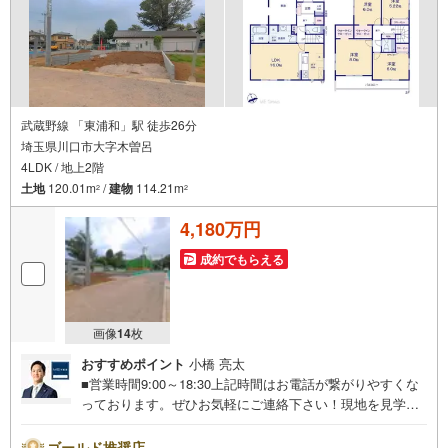
武蔵野線 「東浦和」駅 徒歩26分
埼玉県川口市大字木曽呂
4LDK / 地上2階
土地
120.01m
/
建物
114.21m
2
2
4,180万円
成約でもらえる
画像
14
枚
おすすめポイント
小橋 亮太
■営業時間9:00～18:30上記時間はお電話が繋がりやすくな
っております。ぜひお気軽にご連絡下さい！現地を見学さ
れる場合は「室内・現地を見学する（無料）」ボタンより
ご希望の日時をご記入いただけますとスムーズにご案内が
ゴールド推奨店