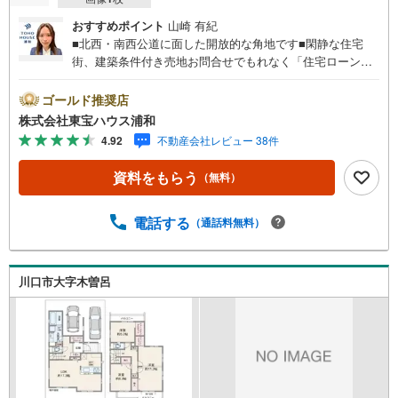
おすすめポイント
山崎 有紀
■北西・南西公道に面した開放的な角地です■閑静な住宅
街、建築条件付き売地お問合せでもれなく「住宅ローン講
座」プレゼント！営業時間:7:00～22:00（年中無休）こち
らの時間帯はお電話でのお問い合わせがスムーズにご案内
ゴールド推奨店
できますぜひお気軽にご連絡下さい！東宝ハウスライフソ
株式会社東宝ハウス浦和
リューションズグループ 東宝ハウス浦和 特別提携金利
4.92
不動産会社レビュー 38件
〔一例〕東宝ハウス浦和の住宅ローン■変動金利全期間引下
げプラン⇒住宅ローン金利優遇割の最大適用《0.89％》と
資料をもらう
（無料）
某信用金庫金利1.275％の比較借入金4000万円返済期間35
年の総返済額の差額:303万円※2026年7月末実行分まで（審
査・要件があります）◇TOHO HOUSE CLUBで生涯の安心
電話する
（通話料無料）
をお届け◇東宝ハウスのライフパートナーが直接ご対応ラ
イフプランニング、かけつけサポート、Club Offプレミアム
など多彩なサービスがございます
川口市大字木曽呂