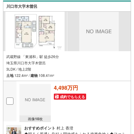
ムーズにご案内が可能です。～住宅ローン～諸費用込融資
川口市大字木曽呂
や築年数の古い物件のローンも得意としており、最適な銀
行をご提案します。～リフォーム～理想の間取り、テイス
トを作り上げられます！リフォームプランナーの同行も可
能です。
武蔵野線 「東浦和」駅 徒歩26分
埼玉県川口市大字木曽呂
3LDK / 地上2階
土地
122.4m
/
建物
108.41m
2
2
4,498万円
成約でもらえる
画像
10
枚
おすすめポイント
村上 香澄
◆明るく風通し良好！開放感あふれる南東角地！◆ファミ