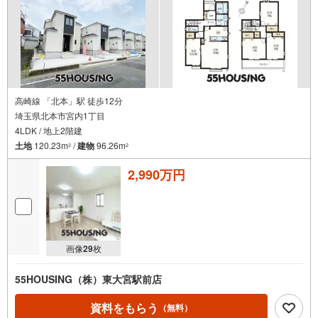
高崎線 「北本」駅 徒歩12分
埼玉県北本市宮内1丁目
4LDK / 地上2階建
土地
120.23m
/
建物
96.26m
2
2
2,990万円
画像
29
枚
55HOUSING（株）東大宮駅前店
資料をもらう
（無料）