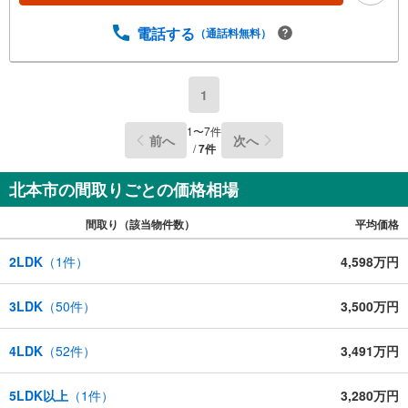
電話する
（通話料無料）
1
1
〜
7
件
前へ
次へ
/
7
件
北本市の間取りごとの価格相場
間取り（該当物件数）
平均価格
2LDK
（
1
件）
4,598万円
3LDK
（
50
件）
3,500万円
4LDK
（
52
件）
3,491万円
5LDK以上
（
1
件）
3,280万円