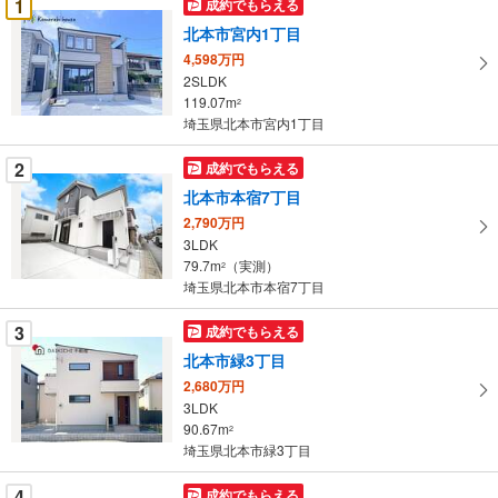
1
成約でもらえる
け
北本市宮内1丁目
取
4,598万円
る
2SLDK
・
119.07m
2
条
埼玉県北本市宮内1丁目
件
を
2
成約でもらえる
マ
北本市本宿7丁目
イ
2,790万円
ペ
3LDK
ー
79.7m
（実測）
2
埼玉県北本市本宿7丁目
ジ
に
3
成約でもらえる
保
北本市緑3丁目
存
す
2,680万円
3LDK
る
90.67m
2
埼玉県北本市緑3丁目
4
成約でもらえる