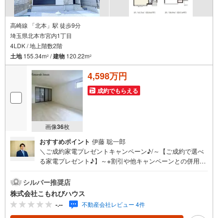
高崎線 「北本」駅 徒歩9分
埼玉県北本市宮内1丁目
4LDK / 地上階数2階
土地
155.34m
/
建物
120.22m
2
2
4,598万円
成約でもらえる
画像
36
枚
おすすめポイント
伊藤 聡一郎
＼ご成約家電プレゼントキャンペーン♪/～【ご成約で選べ
る家電プレゼント♪】～※割引や他キャンペーンとの併用は
できません。お問い合わせは「 -788-767」【宅地建物取引
士】・【大手ハウスメーカー経験者】・【ローンアドバイ
シルバー推奨店
ザー】がサポートいたします！さいたま市・上尾市・桶川
株式会社こもれびハウス
市・北本市・鴻巣市・川島町・伊奈町・蓮田市・白岡市エ
-.--
不動産会社レビュー 4件
リアの新築戸建て、中古戸建て、マンション、土地などの