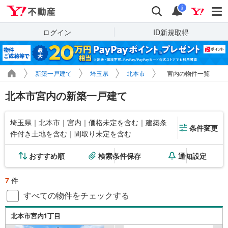
Yahoo!不動産
検索
通知
i
ログイン
ID新規取得
新築一戸建て
埼玉県
北本市
宮内の物件一覧
北本市宮内の新築一戸建て
埼玉県｜北本市｜宮内｜価格未定を含む｜建築条
条件変更
件付き土地を含む｜間取り未定を含む
おすすめ順
検索条件保存
通知設定
7
件
すべての物件をチェックする
北本市宮内1丁目