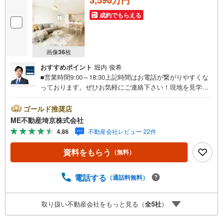
成約でもらえる
画像
36
枚
おすすめポイント
堀内 俊希
■営業時間9:00～18:30上記時間はお電話が繋がりやすくな
っております。ぜひお気軽にご連絡下さい！現地を見学さ
れる場合は「室内・現地を見学する（無料）」ボタンより
ご希望の日時をご記入いただけますとスムーズにご案内が
ゴールド推奨店
可能です。■ご来店特典1.ご見学、ご来店後にアンケート記
ME不動産埼京株式会社
入でもれなく3、000円のQUOカードプレゼント（1組様1回
4.86
不動産会社レビュー 22件
限り後日郵送）2.未公開の物件情報をご紹介3.不動産ご購
入、ご売却、太陽光発電システムご検討中のお客様、ご紹
資料をもらう
（無料）
介でもれなくQUOカード3、000円分プレゼント更にご紹介
のお客様が弊社仲介にてご契約頂くと、1万円から最大10万
円のご紹介料をお支払いさせて頂きます！詳しくはスタッ
電話する
（通話料無料）
フ迄■県内有数の大型店舗1.店舗敷地内に大型駐車場完備、
マイカーでも安心！2.チャイルドスペース、授乳室、ベビ
取り扱い不動産会社をもっと見る（
全
5
社
）
ーベッド完備3.他にもファミリーに優しい『あったら良い
な』がここにある！ミルク用浄水サーバー、紙おむつ、ア