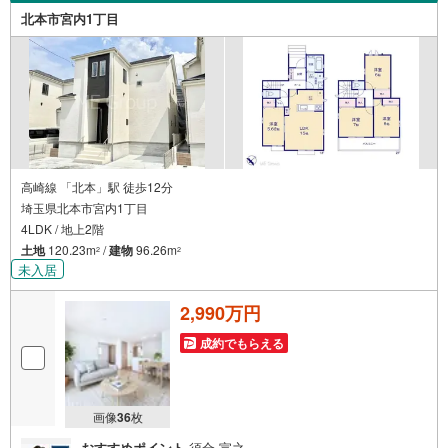
メニティ、大型個室2部屋、各ブースモニター等
北本市宮内1丁目
高崎線 「北本」駅 徒歩12分
埼玉県北本市宮内1丁目
4LDK / 地上2階
土地
120.23m
/
建物
96.26m
2
2
未入居
2,990万円
成約でもらえる
画像
36
枚
おすすめポイント
須合 宣之