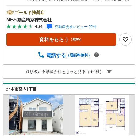
れる場合は「室内・現地を見学する（無料）」ボタンより
ご希望の日時をご記入いただけますとスムーズにご案内が
ゴールド推奨店
可能です。■ご来店特典1.ご見学、ご来店後にアンケート記
ME不動産埼京株式会社
入でもれなく3、000円のQUOカードプレゼント（1組様1回
4.86
不動産会社レビュー 22件
限り後日郵送）2.未公開の物件情報をご紹介3.不動産ご購
入、ご売却、太陽光発電システムご検討中のお客様、ご紹
資料をもらう
（無料）
介でもれなくQUOカード3、000円分プレゼント更にご紹介
のお客様が弊社仲介にてご契約頂くと、1万円から最大10万
円のご紹介料をお支払いさせて頂きます！詳しくはスタッ
電話する
（通話料無料）
フ迄■県内有数の大型店舗1.店舗敷地内に大型駐車場完備、
マイカーでも安心！2.チャイルドスペース、授乳室、ベビ
取り扱い不動産会社をもっと見る（
全
4
社
）
ーベッド完備3.他にもファミリーに優しい『あったら良い
な』がここにある！ミルク用浄水サーバー、紙おむつ、ア
メニティ、大型個室2部屋、各ブースモニター等
北本市宮内1丁目