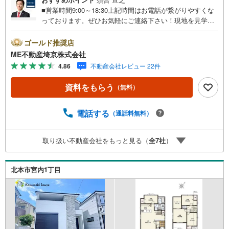
■営業時間9:00～18:30上記時間はお電話が繋がりやすくな
っております。ぜひお気軽にご連絡下さい！現地を見学さ
れる場合は「室内・現地を見学する（無料）」ボタンより
ご希望の日時をご記入いただけますとスムーズにご案内が
ゴールド推奨店
可能です。■ご来店特典1.ご見学、ご来店後にアンケート記
ME不動産埼京株式会社
入でもれなく3、000円のQUOカードプレゼント（1組様1回
4.86
不動産会社レビュー 22件
限り後日郵送）2.未公開の物件情報をご紹介3.不動産ご購
入、ご売却、太陽光発電システムご検討中のお客様、ご紹
資料をもらう
（無料）
介でもれなくQUOカード3、000円分プレゼント更にご紹介
のお客様が弊社仲介にてご契約頂くと、1万円から最大10万
円のご紹介料をお支払いさせて頂きます！詳しくはスタッ
電話する
（通話料無料）
フ迄■県内有数の大型店舗1.店舗敷地内に大型駐車場完備、
マイカーでも安心！2.チャイルドスペース、授乳室、ベビ
取り扱い不動産会社をもっと見る（
全
7
社
）
ーベッド完備3.他にもファミリーに優しい『あったら良い
な』がここにある！ミルク用浄水サーバー、紙おむつ、ア
メニティ、大型個室2部屋、各ブースモニター等
北本市宮内1丁目