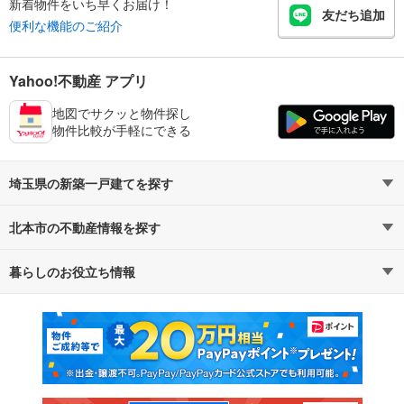
新着物件をいち早くお届け！
友だち追加
便利な機能のご紹介
Yahoo!不動産 アプリ
地図でサクッと物件探し
物件比較が手軽にできる
埼玉県の新築一戸建てを探す
北本市の不動産情報を探す
路線・駅から探す
地域から探す
暮らしのお役立ち情報
不動産・住宅
賃貸住宅
通勤・通学時間から探す
地図から探す
マンションカタログ
教えて！住まいの先生
新築マンション
中古マンション
新築一戸建て
中古一戸建て