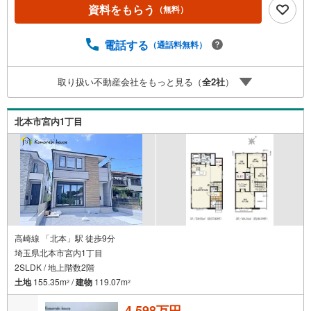
取り扱いに特化しております！【Komorebi houseの強み】
資料をもらう
（無料）
☆新築・中古戸建て購入の方☆●毎年、提携業者（第三者機
関）にて定期点検が永年無料！●建物状況調査（インスペク
ション）と同等検査が無料で行えます！☆レスポンス☆●内
電話する
（通話料無料）
覧の即日対応！スタッフが駆け付けます！●諸費用のご相
談！ローン計画書もすぐお送りいたします！☆住宅ローン
取り扱い不動産会社をもっと見る（
全
2
社
）
☆●提携銀行多数、たくさんの銀行さんをご紹介できます！
●他社で否決・減額になってしまった方も承認実績あり！
北本市宮内1丁目
高崎線 「北本」駅 徒歩9分
埼玉県北本市宮内1丁目
2SLDK / 地上階数2階
土地
155.35m
/
建物
119.07m
2
2
4,598万円