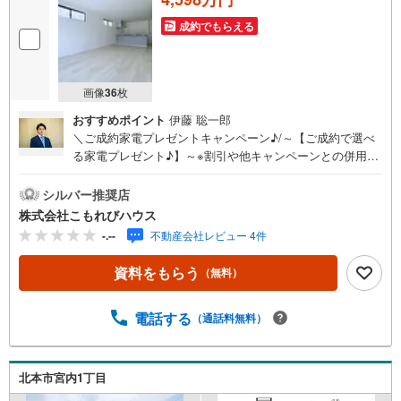
成約でもらえる
画像
36
枚
おすすめポイント
伊藤 聡一郎
＼ご成約家電プレゼントキャンペーン♪/～【ご成約で選べ
る家電プレゼント♪】～※割引や他キャンペーンとの併用は
できません。お問い合わせは「 -788-767」【宅地建物取引
士】・【大手ハウスメーカー経験者】・【ローンアドバイ
シルバー推奨店
ザー】がサポートいたします！さいたま市・上尾市・桶川
株式会社こもれびハウス
市・北本市・鴻巣市・川島町・伊奈町・蓮田市・白岡市エ
-.--
不動産会社レビュー 4件
リアの新築戸建て、中古戸建て、マンション、土地などの
取り扱いに特化しております！【Komorebi houseの強み】
資料をもらう
（無料）
☆新築・中古戸建て購入の方☆●毎年、提携業者（第三者機
関）にて定期点検が永年無料！●建物状況調査（インスペク
ション）と同等検査が無料で行えます！☆レスポンス☆●内
電話する
（通話料無料）
覧の即日対応！スタッフが駆け付けます！●諸費用のご相
談！ローン計画書もすぐお送りいたします！☆住宅ローン
☆●提携銀行多数、たくさんの銀行さんをご紹介できます！
北本市宮内1丁目
●他社で否決・減額になってしまった方も承認実績あり！