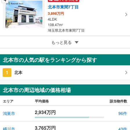
北本市東間7丁目
3,898万円
4LDK
108.47m
2
埼玉県北本市東間7丁目
5
もっと見る
成約でもらえる
北本市西高尾4丁目
4,698万円
北本市の人気の駅をランキングから探す
4LDK
105.99m
2
1
北本
埼玉県北本市西高尾4丁目
北本市の周辺地域の価格相場
エリア
平均価格
該当物件数
2,934万円
鴻巣市
96件
3,765万円
桶川市
43件