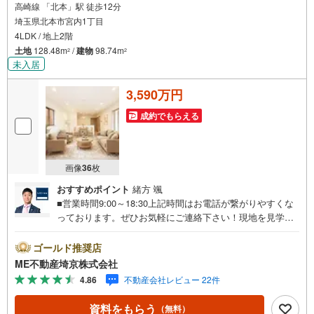
高崎線 「北本」駅 徒歩12分
埼玉県北本市宮内1丁目
4LDK / 地上2階
土地
128.48m
/
建物
98.74m
2
2
未入居
3,590万円
成約でもらえる
画像
36
枚
おすすめポイント
緒方 颯
■営業時間9:00～18:30上記時間はお電話が繋がりやすくな
っております。ぜひお気軽にご連絡下さい！現地を見学さ
れる場合は「室内・現地を見学する（無料）」ボタンより
ご希望の日時をご記入いただけますとスムーズにご案内が
ゴールド推奨店
可能です。■ご来店特典1.ご見学、ご来店後にアンケート記
ME不動産埼京株式会社
入でもれなく3、000円のQUOカードプレゼント（1組様1回
4.86
不動産会社レビュー 22件
限り後日郵送）2.未公開の物件情報をご紹介3.不動産ご購
入、ご売却、太陽光発電システムご検討中のお客様、ご紹
資料をもらう
（無料）