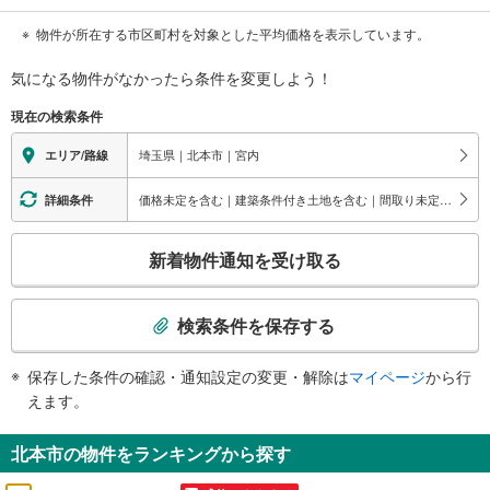
物件が所在する市区町村を対象とした平均価格を表示しています。
気になる物件がなかったら
条件を変更しよう！
現在の検索条件
埼玉県｜北本市｜宮内
エリア/路線
価格未定を含む｜建築条件付き土地を含む｜間取り未定を含む
詳細条件
こ
新着物件通知を受け取る
の
検
索
検索条件を保存する
条
件
保存した条件の確認・通知設定の変更・解除は
マイページ
から行
で
えます。
通
知
北本市の物件をランキングから探す
を
受