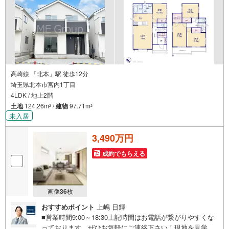
高崎線 「北本」駅 徒歩12分
埼玉県北本市宮内1丁目
4LDK / 地上2階
土地
124.26m
/
建物
97.71m
2
2
未入居
3,490万円
成約でもらえる
画像
36
枚
おすすめポイント
上嶋 日輝
■営業時間9:00～18:30上記時間はお電話が繋がりやすくな
っております。ぜひお気軽にご連絡下さい！現地を見学さ