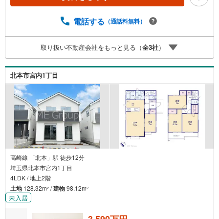
介でもれなくQUOカード3、000円分プレゼント更にご紹介
のお客様が弊社仲介にてご契約頂くと、1万円から最大10万
円のご紹介料をお支払いさせて頂きます！詳しくはスタッ
電話する
（通話料無料）
フ迄■県内有数の大型店舗1.店舗敷地内に大型駐車場完備、
マイカーでも安心！2.チャイルドスペース、授乳室、ベビ
取り扱い不動産会社をもっと見る（
全
3
社
）
ーベッド完備3.他にもファミリーに優しい『あったら良い
な』がここにある！ミルク用浄水サーバー、紙おむつ、ア
メニティ、大型個室2部屋、各ブースモニター等
北本市宮内1丁目
高崎線 「北本」駅 徒歩12分
埼玉県北本市宮内1丁目
4LDK / 地上2階
土地
128.32m
/
建物
98.12m
2
2
未入居
3,590万円