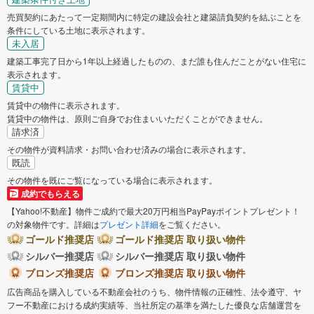
売買契約にあたって一定期間内に特定の建設会社と建築請負契約を結ぶことを
条件にしている土地に表示されます。
未入居
建築工事完了日から1年以上経過したものの、まだ誰も住んだことがない住宅に
表示されます。
賃貸中
賃貸中の物件に表示されます。
賃貸中の物件は、原則ご自身でお住まいいただくことができません。
請求済
その物件が資料請求・お問い合わせ済みの場合に表示されます。
既読
その物件を既にご覧になっている場合に表示されます。
成約でもらえる
【Yahoo!不動産】物件ご成約で最大20万円相当PayPayポイントプレゼント！
の対象物件です。詳細は
プレゼント詳細
をご覧ください。
ゴールド推奨店
ゴールド推奨店 取り扱い物件
シルバー推奨店
シルバー推奨店 取り扱い物件
ブロンズ推奨店
ブロンズ推奨店 取り扱い物件
広告商品を購入している不動産会社のうち、物件情報の正確性、法令遵守、ヤ
フー不動産における成約実績等、当社所定の基準を満たした優良な店舗運営を