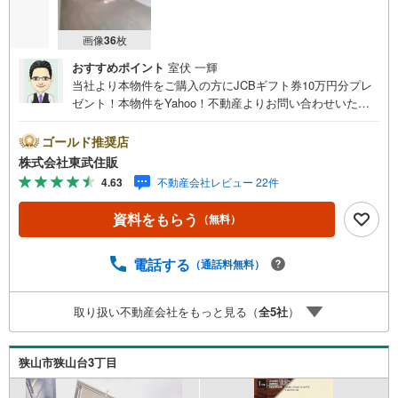
画像
36
枚
おすすめポイント
室伏 一輝
当社より本物件をご購入の方にJCBギフト券10万円分プレ
ゼント！本物件をYahoo！不動産よりお問い合わせいただ
いたお客様のみのキャンペーンです。その他のキャンペー
ンとの併用不可。【営業時間 10:00～18:00】この時間帯
ゴールド推奨店
はお電話でのお問い合わせがスムーズです。住み替えをご
株式会社東武住販
希望の方は自社買取保証付売却プランがございます。お気
4.63
不動産会社レビュー 22件
軽にお問い合わせください。●新河岸駅徒歩18分●カースペ
ース2台可●サイディング●都市ガス・本下水◇当社の強み
資料をもらう
（無料）
は（1）リフォーム（当社でも再販事業を行っている為、お
客様に最適なプランをご提供できます。）（2）注文住宅の
ご紹介（提携ハウスメーカー7社を保有しておりますので、
電話する
（通話料無料）
ご予算・ご希望に合ったプランをご紹介できます。）◇住
まいに関する不動産情報を豊富に取り揃えております。ま
取り扱い不動産会社をもっと見る（
全
5
社
）
たリフォームの相談も承ります。◇インターネット予約で
当日現地見学が可能です（1）［室内・現地を見学する］を
クリック（2）本日～4日以内をご希望の方は「ご要望・ご
狭山市狭山台3丁目
質問欄」に希望日時をご記入ください！