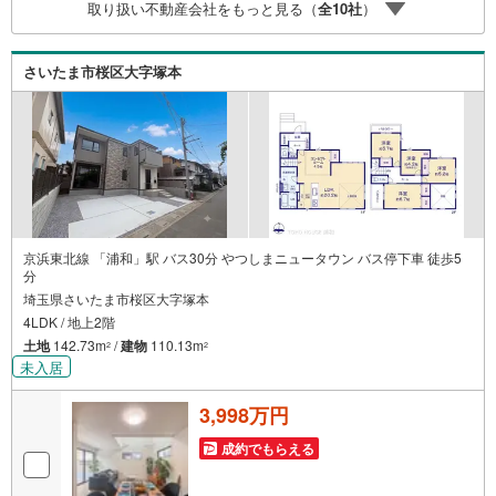
取り扱い不動産会社をもっと見る（
全
10
社
）
ドバイザーなど、専門資格を持つスタッフが多数在籍して
おります。お客様からの資料請求、お問い合わせをお待ち
しております。
さいたま市桜区大字塚本
京浜東北線 「浦和」駅 バス30分 やつしまニュータウン バス停下車 徒歩5
分
埼玉県さいたま市桜区大字塚本
4LDK / 地上2階
土地
142.73m
/
建物
110.13m
2
2
未入居
3,998万円
成約でもらえる