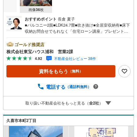
画像
36
枚
おすすめポイント
長倉 夏子
■バルコニー2面■LDK24.7畳■吹き抜け■全居室収納有■床下
収納お問合せでもれなく「住宅ローン講座」プレゼント！
営業時間:7:00～22:00（年中無休）こちらの時間帯はお電
話でのお問い合わせがスムーズにご案内できますぜひお気
ゴールド推奨店
軽にご連絡下さい！東宝ハウスライフソリューションズグ
株式会社東宝ハウス浦和 営業2課
ループ 東宝ハウス浦和 特別提携金利〔一例〕東宝ハウ
4.92
不動産会社レビュー 38件
ス浦和の住宅ローン■変動金利全期間引下げプラン⇒住宅ロ
ーン金利優遇割の最大適用《0.89％》と某信用金庫金利1.2
資料をもらう
（無料）
75％の比較借入金4000万円返済期間35年の総返済額の差額:
303万円※2026年7月末実行分まで（審査・要件がありま
す）◇TOHO HOUSE CLUBで生涯の安心をお届け◇東宝ハ
電話する
（通話料無料）
ウスのライフパートナーが直接ご対応ライフプランニン
グ、かけつけサポート、Club Offプレミアムなど多彩なサー
取り扱い不動産会社をもっと見る（
全
2
社
）
ビスがございます
久喜市本町2丁目