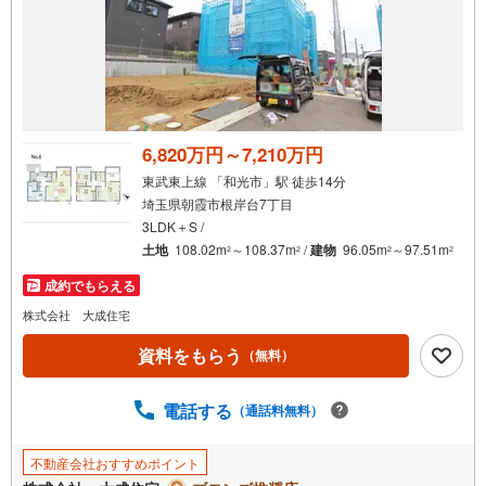
6,820万円～7,210万円
東武東上線 「和光市」駅 徒歩14分
埼玉県朝霞市根岸台7丁目
3LDK＋S /
土地
108.02m
～108.37m
/
建物
96.05m
～97.51m
2
2
2
2
成約でもらえる
株式会社 大成住宅
資料をもらう
（無料）
電話する
（通話料無料）
不動産会社おすすめポイント