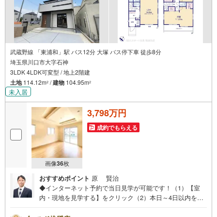
武蔵野線 「東浦和」駅 バス12分 大塚 バス停下車 徒歩8分
埼玉県川口市大字石神
3LDK 4LDK可変型 / 地上2階建
土地
114.12m
/
建物
104.95m
2
2
未入居
3,798万円
成約でもらえる
画像
36
枚
おすすめポイント
原 賢治
◆インターネット予約で当日見学が可能です！（1）【室
内・現地を見学する】をクリック（2）本日～4日以内をご
希望の方は、「ご要望・ご質問欄」にご希望日時をご記入
ください。◆10:00～21:00はお電話でのお問い合わせがス