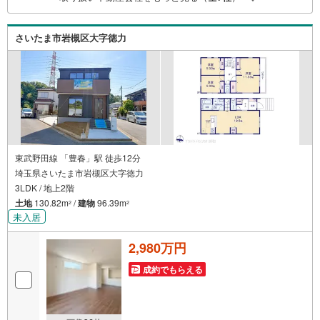
トナーに変わって予め確認も・別々の場所から家族みんな
で参加もできます・お気軽にご相談下さい～営業時間～9:3
0～18:30こちらのお時間でしたらお電話でのお問合せがス
さいたま市岩槻区大字徳力
ムーズですお気軽にお問合せください
東武野田線 「豊春」駅 徒歩12分
埼玉県さいたま市岩槻区大字徳力
3LDK / 地上2階
土地
130.82m
/
建物
96.39m
2
2
未入居
2,980万円
成約でもらえる