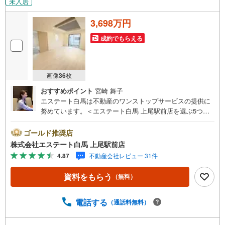
未入居
3,698万円
成約でもらえる
画像
36
枚
おすすめポイント
宮崎 舞子
エステート白馬は不動産のワンストップサービスの提供に
努めています。＜エステート白馬 上尾駅前店を選ぶ5つの
ポイント＞1.JR高崎線「上尾駅」から徒歩1分駅前の「イト
ーヨーカドー上尾駅前店」内に立地。2.無料駐車場完備の
ゴールド推奨店
お店立体駐車場は全480台収容可。駐車場完備してます。3.
株式会社エステート白馬 上尾駅前店
大型キッズスペース当店自慢のキッズスペースをぜひご覧
4.87
不動産会社レビュー 31件
ください。店内におむつ替えコーナーもご用意してます。
4.年中無休・365日営業でお手伝い営業時間:10時～20時ま
資料をもらう
（無料）
で。スピードある対応が自慢のお店です。5.提携FPへの無
料個別相談サービス社外の中立的なファイナンシャルプラ
ンナーと無料相談。ローン返済について、老後や学費等も
電話する
（通話料無料）
含めたシミュレーションをご提案できます。当店には宅地
建物取引士やファイナンシャルプランナー、住宅ローンア