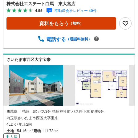
たします。～人気のリモート見学・リモート相談サービス
株式会社エステート白馬 東大宮店
～・小さいお子様や家事で外出できない、天気が悪く外出
4.55
不動産会社レビュー 40件
したくない時・LINEやZOOMなど無料のアプリですぐにご
利用いただけます・リモート見学はスタッフがご興味ある
資料をもらう
（無料）
物件の現地から映像をお届けします・写真では伝わりにく
い「空気感」や違うアングルからみたかったリビングの
「見え方」などもしっかり確認できます・リモート相談は
電話する
（通話料無料）
第三者による住宅ローンや家計相談を専門のファイナンシ
ャルプランナーと1対1で・バーチャル背景でプライバシー
も安心・忙しいパートナーに変わって予め確認も・別々の
さいたま市西区大字宝来
場所から家族みんなで参加もできます・お気軽にご相談下
さい～営業時間～9:30～18:30こちらのお時間でしたらお電
話でのお問合せがスムーズですお気軽にお問合せください
川越線 「指扇」駅 バス3分 指扇神社前 バス停下車 徒歩6分
埼玉県さいたま市西区大字宝来
4LDK / 地上2階
土地
154.16m
/
建物
111.78m
2
2
未入居