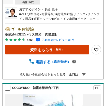
画像
36
枚
おすすめポイント
長倉 夏子
■ZEH水準住宅×耐震等級3■南道路■2階リビング×リビング
イン階段■対面キッチン■ビルトイン車庫■ビッグ・エー歩6
分お問合せでもれなく「住宅ローン講座」プレゼント！営
業時間:7:00～22:00（年中無休）こちらの時間帯はお電話
ゴールド推奨店
でのお問い合わせがスムーズにご案内できますぜひお気軽
株式会社東宝ハウス浦和 営業2課
にご連絡下さい！東宝ハウスライフソリューションズグル
4.92
不動産会社レビュー 38件
ープ 東宝ハウス浦和 特別提携金利〔一例〕東宝ハウス
浦和の住宅ローン■変動金利全期間引下げプラン⇒住宅ロー
資料をもらう
（無料）
ン金利優遇割の最大適用《0.89％》と某信用金庫金利1.27
5％の比較借入金4000万円返済期間35年の総返済額の差額:3
03万円※2026年7月末実行分まで（審査・要件があります）
電話する
（通話料無料）
◇TOHO HOUSE CLUBで生涯の安心をお届け◇東宝ハウス
のライフパートナーが直接ご対応ライフプランニング、か
取り扱い不動産会社をもっと見る（
全
7
社
）
けつけサポート、Club Offプレミアムなど多彩なサービスが
ございます
COCOYUNO 朝霞市根岸台7丁目
PR