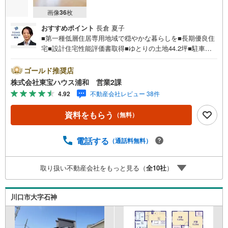
画像
36
枚
おすすめポイント
長倉 夏子
■第一種低層住居専用地域で穏やかな暮らしを■長期優良住
宅■設計住宅性能評価書取得■ゆとりの土地44.2坪■駐車並
列2台■二方道路■2階建■パントリーお問合せでもれなく
「住宅ローン講座」プレゼント！営業時間:7:00～22:00
ゴールド推奨店
（年中無休）こちらの時間帯はお電話でのお問い合わせが
株式会社東宝ハウス浦和 営業2課
スムーズにご案内できますぜひお気軽にご連絡下さい！東
4.92
不動産会社レビュー 38件
宝ハウスライフソリューションズグループ 東宝ハウス浦
和 特別提携金利〔一例〕東宝ハウス浦和の住宅ローン■変
資料をもらう
（無料）
動金利全期間引下げプラン⇒住宅ローン金利優遇割の最大
適用《0.89％》と某信用金庫金利1.275％の比較借入金4000
万円返済期間35年の総返済額の差額:303万円※2026年7月末
電話する
（通話料無料）
実行分まで（審査・要件があります）◇TOHO HOUSE CL
UBで生涯の安心をお届け◇東宝ハウスのライフパートナー
取り扱い不動産会社をもっと見る（
全
10
社
）
が直接ご対応ライフプランニング、かけつけサポート、Clu
b Of…
川口市大字石神