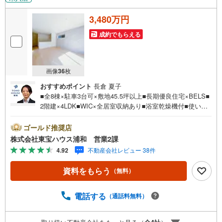
3,480万円
成約でもらえる
画像
36
枚
おすすめポイント
長倉 夏子
■全8棟×駐車3台可×敷地45.5坪以上■長期優良住宅×BELS■
2階建×4LDK■WIC×全居室収納あり■浴室乾燥機付■使い勝
手の良いリビング続きの和室お問合せでもれなく「住宅ロ
ーン講座」プレゼント！営業時間:7:00～22:00（年中無
ゴールド推奨店
休）こちらの時間帯はお電話でのお問い合わせがスムーズ
株式会社東宝ハウス浦和 営業2課
にご案内できますぜひお気軽にご連絡下さい！東宝ハウス
4.92
不動産会社レビュー 38件
ライフソリューションズグループ 東宝ハウス浦和 特別
提携金利〔一例〕東宝ハウス浦和の住宅ローン■変動金利全
資料をもらう
（無料）
期間引下げプラン⇒住宅ローン金利優遇割の最大適用《0.8
9％》と某信用金庫金利1.275％の比較借入金4000万円返済
期間35年の総返済額の差額:303万円※2026年7月末実行分ま
電話する
（通話料無料）
で（審査・要件があります）◇TOHO HOUSE CLUBで生涯
の安心をお届け◇東宝ハウスのライフパートナーが直接ご