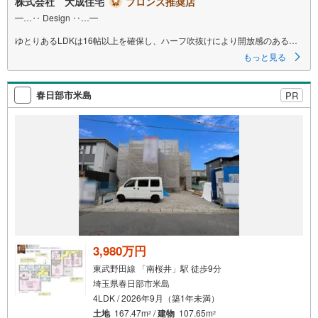
株式会社 大成住宅
ブロンズ推奨店
━…‥ Design ‥…━
ゆとりあるLDKは16帖以上を確保し、ハーフ吹抜けにより開放感のある空
間を演出。
もっと見る
心地よい広がりを感じながら、落ち着いた時間を過ごせる住まいです。
また、照明や給湯器などをスマートフォンで操作できるIoT設備を取り入
春日部市米島
PR
れ、日々の暮らしをより快適に。
立体空間を活かした「COCOステップ」を設け、6号棟はワークスペース、
7号棟はムービーラウンジと、
それぞれのライフスタイルに寄り添った空間となっています。
━…‥ Space ‥…━
水廻りをまとめた動線設計により、毎日の家事がスムーズに行える間取
り。
さらに、長期優良住宅認定に加え、耐震等級3・制震ダンパーを採用し、
安心・快適に暮らし続けられる住まいに仕上げています。
3,980万円
━…‥ Location ‥…━
東武野田線 「南桜井」駅 徒歩9分
東武東上線・有楽町線・副都心線の3路線が利用可能な「和光市」駅まで徒
埼玉県春日部市米島
歩14分。
4LDK / 2026年9月（築1年未満）
都心へのアクセスにも便利な立地です。
土地
167.47m
/
建物
107.65m
2
2