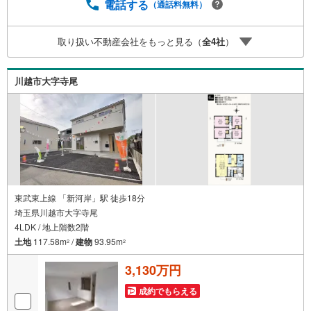
カー7社を保有しておりますので、ご予算・ご希望に合った
電話する
（通話料無料）
プランをご紹介できます。）◇住まいに関する不動産情報
を豊富に取り揃えております。またリフォームの相談も承
取り扱い不動産会社をもっと見る（
全
4
社
）
ります。◇インターネット予約で当日現地見学が可能です
（1）［室内・現地を見学する］をクリック（2）本日～4日
以内をご希望の方は「ご要望・ご質問欄」に希望日時をご
川越市大字寺尾
記入ください！
東武東上線 「新河岸」駅 徒歩18分
埼玉県川越市大字寺尾
4LDK / 地上階数2階
土地
117.58m
/
建物
93.95m
2
2
3,130万円
成約でもらえる