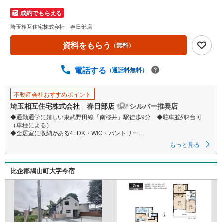
周辺にはコンビニやスーパーが徒歩圏内に揃い、日々の買い物もスムー
ズ。
成約でもらえる
さらに公園も徒歩2分と、身近に自然を感じられる住環境も魅力です。
埼玉相互住宅株式会社 春日部店
資料をもらう
（無料）
電話する
（通話料無料）
不動産会社おすすめポイント
埼玉相互住宅株式会社 春日部店
シルバー推奨店
◆通勤通学に嬉しい東武野田線「南桜井」駅徒歩9分 ◆駐車並列2台可
（車種による）
◆全居室に収納がある4LDK・WIC・パントリー
◆広々18帖のリビング空間・水回りのコンパクトな回遊動線
もっと見る
◇お子様がいるお客様でも安心◇
比企郡鳩山町大字今宿
キッズスペース完備。
チャイルドシートも完備しているので、必要の際はお声掛け下さい。
◇住宅ローンについて◇
現在借入れがある、勤続年数が短い、自己資金が少ない、住宅ローンが組
めるか心配・・・そう思われている方。当社には住宅ローン専門アドバイ
ザーおります！お気軽にご相談下さい。