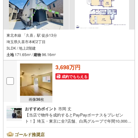
東北本線 「久喜」駅 徒歩13分
埼玉県久喜市本町2丁目
3LDK / 地上2階建
土地
171.65m
/
建物
96.16m
2
2
3,698万円
成約でもらえる
画像
36
枚
おすすめポイント
市岡 丈
【当店で物件を成約するとPayPayボーナスをプレゼン
ト！】埼玉・東京に全7店舗、白馬グループで年間10,000人
以上の方にご利用頂いています。ご購入・ご売却から建
築・リフォーム・資金計画のプロが、より良いご提案をい
ゴールド推奨店