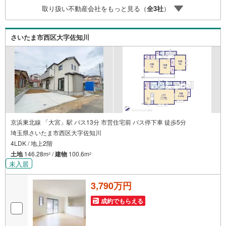
接ご対応ライフプランニング、かけつけサポート、Club Off
取り扱い不動産会社をもっと見る（
全
3
社
）
プレミアムなど多彩なサービスがございます
さいたま市西区大字佐知川
京浜東北線 「大宮」駅 バス13分 市営住宅前 バス停下車 徒歩5分
埼玉県さいたま市西区大字佐知川
4LDK / 地上2階
土地
146.28m
/
建物
100.6m
2
2
未入居
3,790万円
成約でもらえる