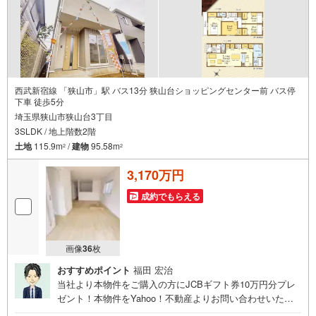
西武新宿線 「狭山市」駅 バス13分 狭山台ショッピングセンター前 バス停
下車 徒歩5分
埼玉県狭山市狭山台3丁目
3SLDK / 地上階数2階
土地
115.9m
/
建物
95.58m
2
2
3,170万円
成約でもらえる
画像
36
枚
おすすめポイント
福田 宏治
当社より本物件をご購入の方にJCBギフト券10万円分プレ
ゼント！本物件をYahoo！不動産よりお問い合わせいただ
いたお客様のみのキャンペーンです。その他のキャンペー