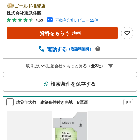
ンとの併用不可。【営業時間 10:00～18:00】この時間帯
ゴールド推奨店
はお電話でのお問い合わせがスムーズです。住み替えをご
株式会社東武住販
希望の方は自社買取保証付売却プランがございます。お気
4.63
不動産会社レビュー 22件
軽にお問い合わせください。●住環境良好●人感センサー●
システムキッチン●都市ガス・本下水◇当社の強みは（1）
資料をもらう
（無料）
リフォーム（当社でも再販事業を行っている為、お客様に
最適なプランをご提供できます。）（2）注文住宅のご紹介
（提携ハウスメーカー7社を保有しておりますので、ご予
電話する
（通話料無料）
算・ご希望に合ったプランをご紹介できます。）◇住まい
に関する不動産情報を豊富に取り揃えております。またリ
取り扱い不動産会社をもっと見る（
全
3
社
）
フォームの相談も承ります。◇インターネット予約で当日
現地見学が可能です（1）［室内・現地を見学する］をクリ
こ
ック（2）本日～4日以内をご希望の方は「ご要望・ご質問
検索条件を保存する
欄」に希望日時をご記入ください！
の
検
索
越谷市大竹 建築条件付き売地 B区画
PR
条
件
で
通
知