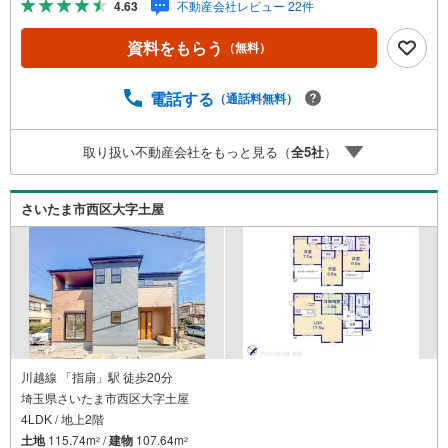
4.63
不動産会社レビュー 22件
軽にお問い合わせください。●カースペース3台可●閑静な
住宅地●日当たり良好●充実の設備◇当社の強みは（1）リ
資料をもらう
（無料）
フォーム（当社でも再販事業を行っている為、お客様に最
適なプランをご提供できます。）（2）注文住宅のご紹介
（提携ハウスメーカー7社を保有しておりますので、ご予
電話する
（通話料無料）
算・ご希望に合ったプランをご紹介できます。）◇住まい
に関する不動産情報を豊富に取り揃えております。またリ
取り扱い不動産会社をもっと見る（
全
5
社
）
フォームの相談も承ります。◇インターネット予約で当日
現地見学が可能です（1）［室内・現地を見学する］をクリ
ック（2）本日～4日以内をご希望の方は「ご要望・ご質問
さいたま市西区大字土屋
欄」に希望日時をご記入ください！
川越線 「指扇」駅 徒歩20分
埼玉県さいたま市西区大字土屋
4LDK / 地上2階
土地
115.74m
/
建物
107.64m
2
2