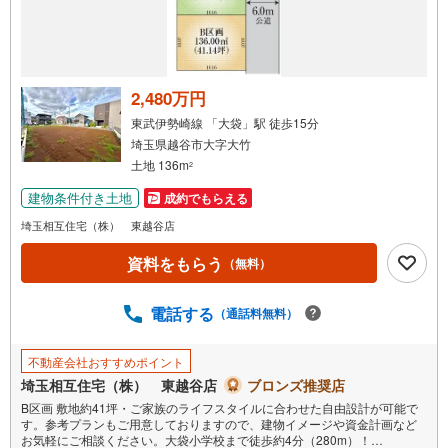
を
受
け
取
る
2,480万円
・
東武伊勢崎線 「大袋」駅 徒歩15分
条
埼玉県越谷市大字大竹
件
土地 136m
2
を
建物条件付き土地
成約でもらえる
マ
イ
埼玉相互住宅（株） 東越谷店
ペ
資料をもらう
（無料）
ー
ジ
に
電話する
（通話料無料）
保
存
不動産会社おすすめポイント
す
埼玉相互住宅（株） 東越谷店
ブロンズ推奨店
る
B区画 敷地約41坪・ご家族のライフスタイルに合わせた自由設計が可能で
す。参考プランもご用意しておりますので、建物イメージや資金計画など
お気軽にご相談ください。大袋小学校まで徒歩約4分（280m）！