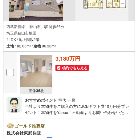
西武新宿線 「狭山市」駅 徒歩56分
埼玉県狭山市柏原
4LDK / 地上階数2階
土地
182.05m
/
建物
96.38m
2
2
3,180万円
成約でもらえる
画像
36
枚
おすすめポイント
室伏 一輝
当社より本物件をご購入の方にJCBギフト券10万円分プレ
ゼント！本物件をYahoo！不動産よりお問い合わせいただ
いたお客様のみのキャンペーンです。その他のキャンペー
ンとの併用不可。【営業時間 10:00～18:00】この時間帯
ゴールド推奨店
はお電話でのお問い合わせがスムーズです。住み替えをご
株式会社東武住販
希望の方は自社買取保証付売却プランがございます。お気