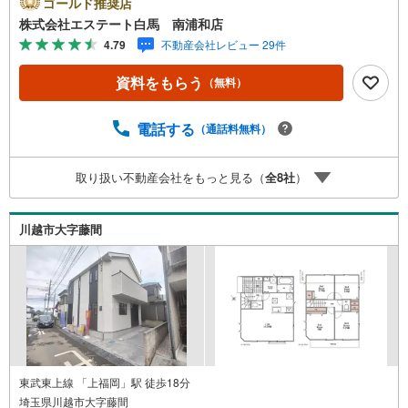
ゴールド推奨店
ムーズです。●車種により駐車2台可能●雨の日もあると便
株式会社エステート白馬 南浦和店
利な室内物干付き●WIC付き【Yahoo！ 不動産キャンペーン
4.79
不動産会社レビュー 29件
対象店舗です】 当店で物件を成約するとPayPayボーナス
をプレゼント！◆エステート白馬の5大サポート◆1.FP相
資料をもらう
（無料）
談サポート社外のファイナンシャルプランナーと資金相談
が無料2.設備保証の延長サービス新築住宅は2年、中古住宅
は半年の設備修理サービスが無料で付帯3.注文住宅「白馬
電話する
（通話料無料）
の家」高気密・高断熱のフルオーダー住宅「白馬の家」の
ご提案可能4.見学時、建築士同行サービス目視検査やリフ
取り扱い不動産会社をもっと見る（
全
8
社
）
ォーム費用をお伝えするなどの無料サービス5.お引渡し後
もしっかりサポートCSサポート室がお引渡し後のお悩みも
しっかりサポートします
川越市大字藤間
東武東上線 「上福岡」駅 徒歩18分
埼玉県川越市大字藤間