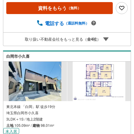
カースペース3台可●充実の設備◇当社の強みは（1）リフ
資料をもらう
（無料）
ォーム（当社でも再販事業を行っている為、お客様に最適
なプランをご提供できます。）（2）注文住宅のご紹介（提
携ハウスメーカー7社を保有しておりますので、ご予算・ご
電話する
（通話料無料）
希望に合ったプランをご紹介できます。）◇住まいに関す
る不動産情報を豊富に取り揃えております。またリフォー
取り扱い不動産会社をもっと見る（
全
4
社
）
ムの相談も承ります。◇インターネット予約で当日現地見
学が可能です（1）［室内・現地を見学する］をクリック
（2）本日～4日以内をご希望の方は「ご要望・ご質問欄」
白岡市小久喜
に希望日時をご記入ください！
東北本線 「白岡」駅 徒歩19分
埼玉県白岡市小久喜
3LDK＋1S / 地上2階建
土地
105.09m
/
建物
98.01m
2
2
未入居