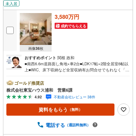
未入居
3,580万円
成約でもらえる
画像
36
枚
おすすめポイント
関根 政和
■南西6.6m道路面し角地×車2台■LDK17帖×2階全居室6帖以
上■WIC、床下収納など全室収納有お問合せでもれなく「住
宅ローン講座」プレゼント！営業時間:7:00～22:00（年中
無休）こちらの時間帯はお電話でのお問い合わせがスムー
ゴールド推奨店
ズにご案内できますぜひお気軽にご連絡下さい！東宝ハウ
株式会社東宝ハウス浦和 営業6課
スライフソリューションズグループ 東宝ハウス浦和 特
4.92
不動産会社レビュー 38件
別提携金利〔一例〕東宝ハウス浦和の住宅ローン■変動金利
全期間引下げプラン⇒住宅ローン金利優遇割の最大適用
資料をもらう
（無料）
《0.89％》と某信用金庫金利1.275％の比較借入金4000万円
返済期間35年の総返済額の差額:303万円※2026年7月末実行
分まで（審査・要件があります）◇TOHO HOUSE CLUBで
電話する
（通話料無料）
生涯の安心をお届け◇東宝ハウスのライフパートナーが直