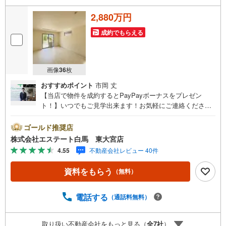
2,880万円
成約でもらえる
画像
36
枚
おすすめポイント
市岡 丈
【当店で物件を成約するとPayPayボーナスをプレゼン
ト！】いつでもご見学出来ます！お気軽にご連絡くださ
い。当店は東大宮駅東口から徒歩3分。電車でもお車でもご
来店しやすい店舗です。お気軽にお立ち寄り下さい。～人
ゴールド推奨店
気のリモート見学・リモート相談サービス～・小さいお子
株式会社エステート白馬 東大宮店
様や家事で外出できない、天気が悪く外出したくない時・L
4.55
不動産会社レビュー 40件
INEやZOOMなど無料のアプリですぐにご利用いただけま
す・リモート見学はスタッフがご興味ある物件の現地から
資料をもらう
（無料）
映像をお届けします・写真では伝わりにくい「空気感」や
違うアングルからみたかったリビングの「見え方」なども
しっかり確認できます・リモート相談は第三者による住宅
電話する
（通話料無料）
ローンや家計相談を専門のファイナンシャルプランナーと1
対1で・バーチャル背景でプライバシーも安心・忙しいパー
取り扱い不動産会社をもっと見る（
全
7
社
）