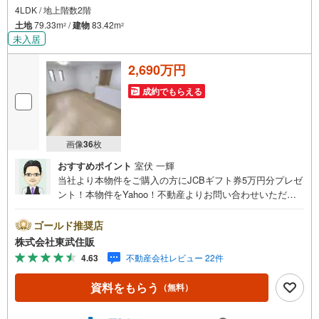
4LDK / 地上階数2階
土地
79.33m
/
建物
83.42m
2
2
未入居
2,690万円
成約でもらえる
画像
36
枚
おすすめポイント
室伏 一輝
当社より本物件をご購入の方にJCBギフト券5万円分プレゼ
ント！本物件をYahoo！不動産よりお問い合わせいただい
たお客様のみのキャンペーンです。その他のキャンペーン
との併用不可。【営業時間 10:00～18:00】この時間帯は
ゴールド推奨店
お電話でのお問い合わせがスムーズです。住み替えをご希
株式会社東武住販
望の方は自社買取保証付売却プランがございます。お気軽
4.63
不動産会社レビュー 22件
にお問い合わせください。●2駅利用可●閑静な住宅地●住環
境良好●充実の設備◇当社の強みは（1）リフォーム（当社
資料をもらう
（無料）
でも再販事業を行っている為、お客様に最適なプランをご
提供できます。）（2）注文住宅のご紹介（提携ハウスメー