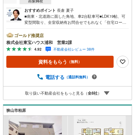
画像
36
枚
おすすめポイント
長倉 夏子
■南東・北道路に面した角地、車2台駐車可■LDK19帖、可
変型間取り、全室収納有お問合せでもれなく「住宅ローン
講座」プレゼント！営業時間:7:00～22:00（年中無休）こ
ちらの時間帯はお電話でのお問い合わせがスムーズにご案
ゴールド推奨店
内できますぜひお気軽にご連絡下さい！東宝ハウスライフ
株式会社東宝ハウス浦和 営業2課
ソリューションズグループ 東宝ハウス浦和 特別提携金
4.92
不動産会社レビュー 38件
利〔一例〕東宝ハウス浦和の住宅ローン■変動金利全期間引
下げプラン⇒住宅ローン金利優遇割の最大適用《0.89％》
資料をもらう
（無料）
と某信用金庫金利1.275％の比較借入金4000万円返済期間3
5年の総返済額の差額:303万円※2026年7月末実行分まで
（審査・要件があります）◇TOHO HOUSE CLUBで生涯の
電話する
（通話料無料）
安心をお届け◇東宝ハウスのライフパートナーが直接ご対
応ライフプランニング、かけつけサポート、Club Offプレミ
取り扱い不動産会社をもっと見る（
全
8
社
）
アムなど多彩なサービスがございます
狭山市柏原