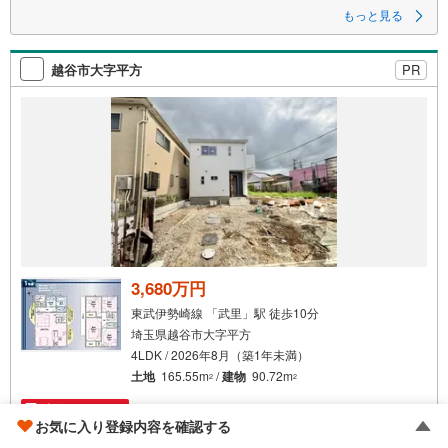
”
もっと見る
”当社施工現場・ショールームをご案内いたします。初めての購入も、マン
ションからの住み替えにもご検討ください！
”現地をご見学希望の方、お電話いただければ平日でもご案内いたします！
越谷市大字平方
PR
”詳細は 埼玉相互住宅（株）東越谷店までお気軽にご連絡ください。
3,680万円
東武伊勢崎線 「武里」駅 徒歩10分
埼玉県越谷市大字平方
4LDK / 2026年8月（築1年未満）
土地
165.55m
/
建物
90.72m
2
2
成約でもらえる
お気に入り登録内容を確認する
埼玉相互住宅株式会社 東越谷店