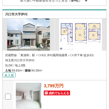
取り扱い不動産会社をもっと見る（
全
4
社
）
対応ライフプランニング、かけつけサポート、Club Offプレ
ミア…
川口市大字伊刈
武蔵野線 「東浦和」駅 バス6分 伊刈風間地蔵尊 バス停下車 徒歩3分
埼玉県川口市大字伊刈
3LDK / 地上3階
土地
59.63m
/
建物
94.39m
2
2
未入居
3,799万円
成約でもらえる