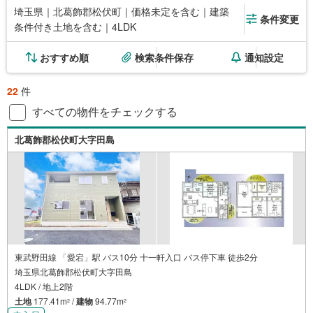
埼玉県｜北葛飾郡松伏町｜価格未定を含む｜建築
条件変更
条件付き土地を含む｜4LDK
おすすめ順
検索条件保存
通知設定
22
件
すべての物件をチェックする
北葛飾郡松伏町大字田島
東武野田線 「愛宕」駅 バス10分 十一軒入口 バス停下車 徒歩2分
埼玉県北葛飾郡松伏町大字田島
4LDK / 地上2階
土地
177.41m
/
建物
94.77m
2
2