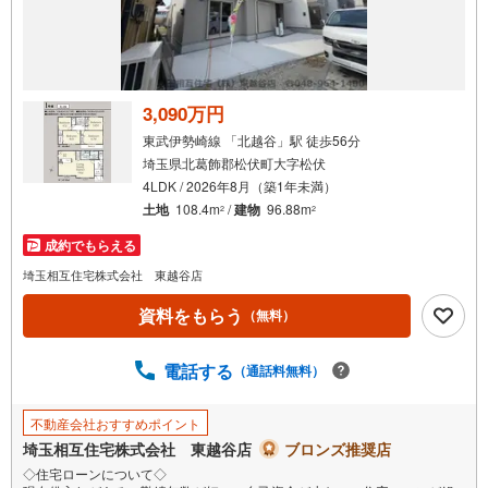
3,090万円
東武伊勢崎線 「北越谷」駅 徒歩56分
埼玉県北葛飾郡松伏町大字松伏
4LDK / 2026年8月（築1年未満）
土地
108.4m
/
建物
96.88m
2
2
成約でもらえる
埼玉相互住宅株式会社 東越谷店
資料をもらう
（無料）
電話する
（通話料無料）
不動産会社おすすめポイント
埼玉相互住宅株式会社 東越谷店
ブロンズ推奨店
◇住宅ローンについて◇