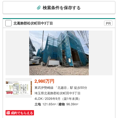
こ
馬建設、大和建設、白馬メディケアサービス）と連携した
検索条件を保存する
の
プラスアップサポートで住まい探しから引越し後のバック
検
アップまでご相談頂けます。・キッズスペースや授乳スペ
ース、おむつ替えベッド、を完備しておりますので、お子
索
北葛飾郡松伏町田中3丁目
PR
様連れでもお気軽にお越し下さい。
条
件
で
通
知
を
受
け
取
る
2,980万円
・
東武伊勢崎線 「北越谷」駅 徒歩50分
条
埼玉県北葛飾郡松伏町田中3丁目
件
4LDK / 2026年9月（築1年未満）
を
土地
121.65m
/
建物
96.39m
2
2
マ
成約でもらえる
イ