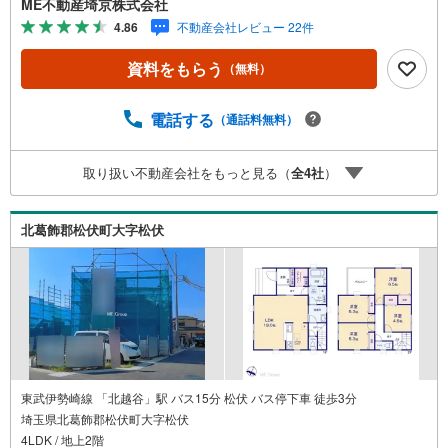
ME不動産埼京株式会社
入でもれなく3、000円のQUOカードプレゼント（1組様1回
4.86
不動産会社レビュー 22件
限り後日郵送）2.未公開の物件情報をご紹介3.不動産ご購
入、ご売却、太陽光発電システムご検討中のお客様、ご紹
資料をもらう
（無料）
介でもれなくQUOカード3、000円分プレゼント更にご紹介
のお客様が弊社仲介にてご契約頂くと、1万円から最大10万
円のご紹介料をお支払いさせて頂きます！詳しくはスタッ
電話する
（通話料無料）
フ迄■県内有数の大型店舗1.店舗敷地内に大型駐車場完備、
マイカーでも安心！2.チャイルドスペース、授乳室、ベビ
取り扱い不動産会社をもっと見る（
全
4
社
）
ーベッド完備3.他にもファミリーに優しい『あったら良い
な』がここにある！ミルク用浄水サーバー、紙おむつ、ア
メニティ、大型個室2部屋、各ブースモニター等
北葛飾郡松伏町大字松伏
東武伊勢崎線 「北越谷」駅 バス15分 松伏 バス停下車 徒歩3分
埼玉県北葛飾郡松伏町大字松伏
4LDK / 地上2階