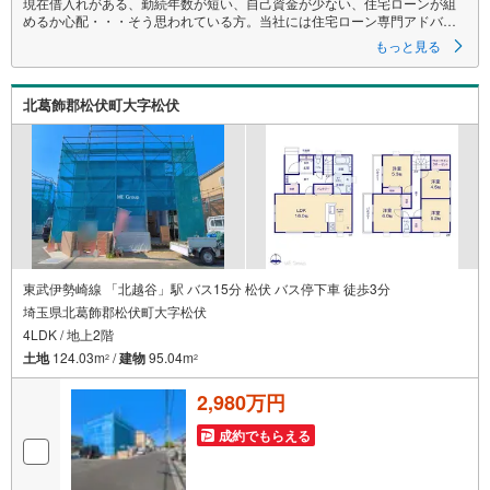
現在借入れがある、勤続年数が短い、自己資金が少ない、住宅ローンが組
めるか心配・・・そう思われている方。当社には住宅ローン専門アドバイ
ザーおります！お気軽にご相談下さい。
もっと見る
◇買取保証付き売却システム◇
お住み替えでご自宅が売れない、不動産早期現金化をしたい、他社に販売
北葛飾郡松伏町大字松伏
活動を依頼しているが売れない・・・そう思われている方。一定期間で成
約に至らなかった場合、予め設定させていただいた金額で当社が買取致し
ます。
越谷の戸建、土地、マンション買取は弊社まで！
◇ホットハート紹介制度◇
お知り合いの方を新たにご紹介いただき、ご契約になりますと素敵な特典
を差し上げます。
ご紹介者様には で10万円、ご契約者様にはダイソンサイクロン掃除機等を
プレゼント♪
（特典は当社一定基準を設けております。詳しくはお問合せ下さい）
東武伊勢崎線 「北越谷」駅 バス15分 松伏 バス停下車 徒歩3分
埼玉県北葛飾郡松伏町大字松伏
◇お子様がいるお客様でも安心◇
4LDK / 地上2階
キッズスペース完備。
チャイルドシートも完備しているので、必要の際はお声掛け下さい。
土地
124.03m
/
建物
95.04m
2
2
2,980万円
成約でもらえる