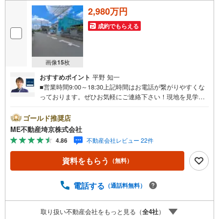
2,980万円
成約でもらえる
画像
15
枚
おすすめポイント
平野 知一
■営業時間9:00～18:30上記時間はお電話が繋がりやすくな
っております。ぜひお気軽にご連絡下さい！現地を見学さ
れる場合は「室内・現地を見学する（無料）」ボタンより
ご希望の日時をご記入いただけますとスムーズにご案内が
ゴールド推奨店
可能です。■ご来店特典1.ご見学、ご来店後にアンケート記
ME不動産埼京株式会社
入でもれなく3、000円のQUOカードプレゼント（1組様1回
4.86
不動産会社レビュー 22件
限り後日郵送）2.未公開の物件情報をご紹介3.不動産ご購
入、ご売却、太陽光発電システムご検討中のお客様、ご紹
資料をもらう
（無料）
介でもれなくQUOカード3、000円分プレゼント更にご紹介
のお客様が弊社仲介にてご契約頂くと、1万円から最大10万
円のご紹介料をお支払いさせて頂きます！詳しくはスタッ
電話する
（通話料無料）
フ迄■県内有数の大型店舗1.店舗敷地内に大型駐車場完備、
マイカーでも安心！2.チャイルドスペース、授乳室、ベビ
取り扱い不動産会社をもっと見る（
全
4
社
）
ーベッド完備3.他にもファミリーに優しい『あったら良い