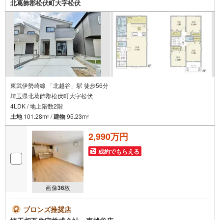
北葛飾郡松伏町大字松伏
るお客様でも安心◇キッズスペース完備。チャイルドシー
トも完備しているので、必要の際はお声掛け下さい。
東武伊勢崎線 「北越谷」駅 徒歩56分
埼玉県北葛飾郡松伏町大字松伏
4LDK / 地上階数2階
土地
101.28m
/
建物
95.23m
2
2
2,990万円
成約でもらえる
画像
36
枚
ブロンズ推奨店