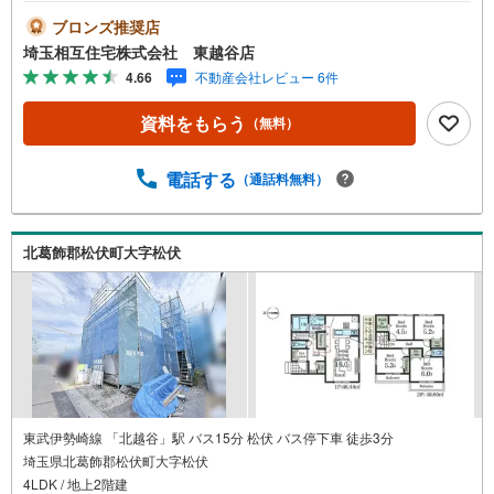
そう思われている方。当社には住宅ローン専門アドバイザ
ーおります！お気軽にご相談下さい。◇買取保証付き売却
ブロンズ推奨店
システム◇お住み替えでご自宅が売れない、不動産早期現
埼玉相互住宅株式会社 東越谷店
金化をしたい、他社に販売活動を依頼しているが売れな
4.66
不動産会社レビュー 6件
い・・・そう思われている方。一定期間で成約に至らなか
った場合、予め設定させていただいた金額で当社が買取致
資料をもらう
（無料）
します。越谷の戸建、土地、マンション買取は弊社まで！
◇ホットハート紹介制度◇お知り合いの方を新たにご紹介
いただき、ご契約になりますと素敵な特典を差し上げま
電話する
（通話料無料）
す。ご紹介者様には で10万円、ご契約者様にはダイソンサ
イクロン掃除機等をプレゼント♪（特典は当社一定基準を
設けております。詳しくはお問合せ下さい）◇お子様がい
北葛飾郡松伏町大字松伏
るお客様でも安心◇キッズスペース完備。チャイルドシー
トも完備しているので、必要の際はお声掛け下さい。
東武伊勢崎線 「北越谷」駅 バス15分 松伏 バス停下車 徒歩3分
埼玉県北葛飾郡松伏町大字松伏
4LDK / 地上2階建