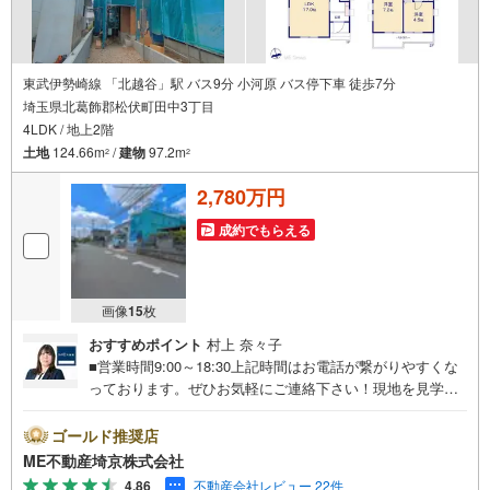
東武伊勢崎線 「北越谷」駅 バス9分 小河原 バス停下車 徒歩7分
埼玉県北葛飾郡松伏町田中3丁目
4LDK / 地上2階
土地
124.66m
/
建物
97.2m
2
2
2,780万円
成約でもらえる
画像
15
枚
おすすめポイント
村上 奈々子
■営業時間9:00～18:30上記時間はお電話が繋がりやすくな
っております。ぜひお気軽にご連絡下さい！現地を見学さ
れる場合は「室内・現地を見学する（無料）」ボタンより
ご希望の日時をご記入いただけますとスムーズにご案内が
ゴールド推奨店
可能です。■ご来店特典1.ご見学、ご来店後にアンケート記
ME不動産埼京株式会社
入でもれなく3、000円のQUOカードプレゼント（1組様1回
4.86
不動産会社レビュー 22件