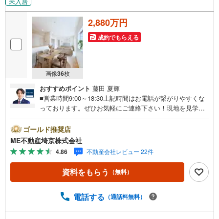
未入居
2,880万円
成約でもらえる
画像
36
枚
おすすめポイント
藤田 夏輝
■営業時間9:00～18:30上記時間はお電話が繋がりやすくな
っております。ぜひお気軽にご連絡下さい！現地を見学さ
れる場合は「室内・現地を見学する（無料）」ボタンより
ご希望の日時をご記入いただけますとスムーズにご案内が
ゴールド推奨店
可能です。■ご来店特典1.ご見学、ご来店後にアンケート記
ME不動産埼京株式会社
入でもれなく3、000円のQUOカードプレゼント（1組様1回
4.86
不動産会社レビュー 22件
限り後日郵送）2.未公開の物件情報をご紹介3.不動産ご購
入、ご売却、太陽光発電システムご検討中のお客様、ご紹
資料をもらう
（無料）
介でもれなくQUOカード3、000円分プレゼント更にご紹介
のお客様が弊社仲介にてご契約頂くと、1万円から最大10万
円のご紹介料をお支払いさせて頂きます！詳しくはスタッ
電話する
（通話料無料）
フ迄■県内有数の大型店舗1.店舗敷地内に大型駐車場完備、
マイカーでも安心！2.チャイルドスペース、授乳室、ベビ