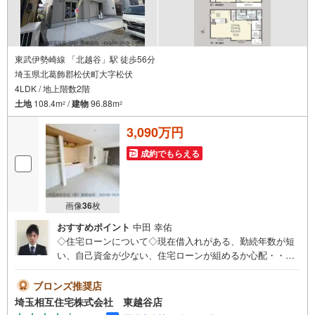
東武伊勢崎線 「北越谷」駅 徒歩56分
埼玉県北葛飾郡松伏町大字松伏
4LDK / 地上階数2階
土地
108.4m
/
建物
96.88m
2
2
3,090万円
成約でもらえる
画像
36
枚
おすすめポイント
中田 幸佑
◇住宅ローンについて◇現在借入れがある、勤続年数が短
い、自己資金が少ない、住宅ローンが組めるか心配・・・
そう思われている方。当社には住宅ローン専門アドバイザ
ーおります！お気軽にご相談下さい。◇買取保証付き売却
ブロンズ推奨店
システム◇お住み替えでご自宅が売れない、不動産早期現
埼玉相互住宅株式会社 東越谷店
金化をしたい、他社に販売活動を依頼しているが売れな