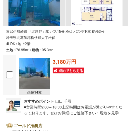
東武伊勢崎線 「北越谷」駅 バス15分 松伏 バス停下車 徒歩3分
埼玉県北葛飾郡松伏町大字松伏
4LDK / 地上2階
土地
176.95m
/
建物
105.3m
2
2
3,180万円
成約でもらえる
画像
14
枚
おすすめポイント
山口 千尋
■営業時間9:00～18:30上記時間はお電話が繋がりやすくな
っております。ぜひお気軽にご連絡下さい！現地を見学さ
れる場合は「室内・現地を見学する（無料）」ボタンより
ご希望の日時をご記入いただけますとスムーズにご案内が
ゴールド推奨店
可能です。■ご来店特典1.ご見学、ご来店後にアンケート記