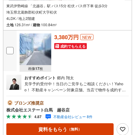
（特典は当社一定基準を設けております。詳しくはお問合せ下さい）
東武伊勢崎線 「北越谷」駅 バス15分 松伏 バス停下車 徒歩3分
埼玉県北葛飾郡松伏町大字松伏
◇お子様がいるお客様でも安心◇
4LDK / 地上2階建
キッズスペース完備。
チャイルドシートも完備しているので、必要の際はお声掛け下さい。
土地
126.31m
/
建物
100.84m
2
2
3,380万円
NEW
成約でもらえる
画像
17
枚
おすすめポイント
郷内 翔太
見学予約受付中！当日のご見学もご相談ください！Yaho
o！ 不動産キャンペーン対象店舗。当店で物件を成約する
とPayPayボーナスをプレゼント！「資料をもらう」「見学
予約をする」ボタンからお問い合わせください。【営業時
ブロンズ推奨店
間 9:30～19:00】（年末年始除く）・人気物件には特に問
株式会社エステート白馬 越谷店
い合わせが集中するため、お早めにお電話ください。「室
4.87
不動産会社レビュー 8件
内・現地を見学する」ボタンよりご予約いただくとご見学
がスムーズです。【エステート白馬 越谷店】・提携FPへの
資料をもらう
（無料）
無料個別相談サービス外部のファイナンシャルプランナー