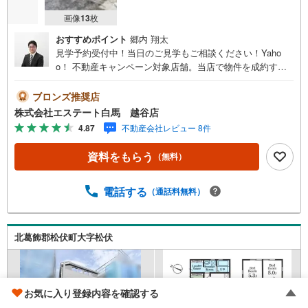
画像
13
枚
おすすめポイント
郷内 翔太
見学予約受付中！当日のご見学もご相談ください！Yaho
o！ 不動産キャンペーン対象店舗。当店で物件を成約する
とPayPayボーナスをプレゼント！「資料をもらう」「見学
予約をする」ボタンからお問い合わせください。【営業時
ブロンズ推奨店
間 9:30～19:00】（年末年始除く）・人気物件には特に問
株式会社エステート白馬 越谷店
い合わせが集中するため、お早めにお電話ください。「室
4.87
不動産会社レビュー 8件
内・現地を見学する」ボタンよりご予約いただくとご見学
がスムーズです。【エステート白馬 越谷店】・提携FPへの
資料をもらう
（無料）
無料個別相談サービス外部のファイナンシャルプランナー
への無料個別相談サービスや、講師を招いての無料マイホ
ームセミナーなども主催しており、大変ご好評頂いており
電話する
（通話料無料）
ます。・不動産の調査、契約、住宅ローン、引渡しまで安
全安心な取引を一括サポートまた、白馬グループ各社（白
馬建設、大和建設、白馬メディケアサービス）と連携した
北葛飾郡松伏町大字松伏
プラスアップサポートで住まい探しから引越し後のバック
アップまでご相談頂けます。・キッズスペースや授乳スペ
ース、おむつ替えベッド、を完備しておりますので、お子
様連れでもお気軽にお越し下さい。
お気に入り登録内容を確認する