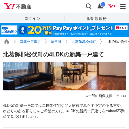
Yahoo!不動産
検索
通知
i
ログイン
ID新規取得
新築一戸建て
埼玉県
北葛飾郡松伏町
4LDKの物件
北葛飾郡松伏町の4LDKの新築一戸建て
一部の画像提供：アフロ
4LDKの新築一戸建ては二世帯住宅など大家族で暮らす予定のある方や、
ゆとりのある暮らしをご希望の方に。4LDKの新築一戸建てをYahoo!不動
産で見つけましょう。