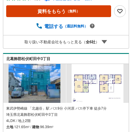
限り後日郵送）2.未公開の物件情報をご紹介3.不動産ご購
入、ご売却、太陽光発電システムご検討中のお客様、ご紹
資料をもらう
（無料）
介でもれなくQUOカード3、000円分プレゼント更にご紹介
のお客様が弊社仲介にてご契約頂くと、1万円から最大10万
円のご紹介料をお支払いさせて頂きます！詳しくはスタッ
電話する
（通話料無料）
フ迄■県内有数の大型店舗1.店舗敷地内に大型駐車場完備、
マイカーでも安心！2.チャイルドスペース、授乳室、ベビ
取り扱い不動産会社をもっと見る（
全
6
社
）
ーベッド完備3.他にもファミリーに優しい『あったら良い
な』がここにある！ミルク用浄水サーバー、紙おむつ、ア
メニティ、大型個室2部屋、各ブースモニター等
北葛飾郡松伏町田中3丁目
東武伊勢崎線 「北越谷」駅 バス9分 小河原 バス停下車 徒歩7分
埼玉県北葛飾郡松伏町田中3丁目
4LDK / 地上2階
土地
121.65m
/
建物
96.39m
2
2