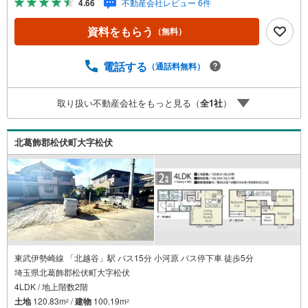
4.66
不動産会社レビュー 6件
い・・・そう思われている方。一定期間で成約に至らなか
った場合、予め設定させていただいた金額で当社が買取致
資料をもらう
（無料）
します。越谷の戸建、土地、マンション買取は弊社まで！
◇ホットハート紹介制度◇お知り合いの方を新たにご紹介
いただき、ご契約になりますと素敵な特典を差し上げま
電話する
（通話料無料）
す。ご紹介者様には で10万円、ご契約者様にはダイソンサ
イクロン掃除機等をプレゼント♪（特典は当社一定基準を
取り扱い不動産会社をもっと見る（
全
1
社
）
設けております。詳しくはお問合せ下さい）◇お子様がい
るお客様でも安心◇キッズスペース完備。チャイルドシー
トも完備しているので、必要の際はお声掛け下さい。
北葛飾郡松伏町大字松伏
東武伊勢崎線 「北越谷」駅 バス15分 小河原 バス停下車 徒歩5分
埼玉県北葛飾郡松伏町大字松伏
4LDK / 地上階数2階
土地
120.83m
/
建物
100.19m
2
2