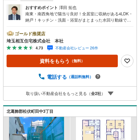
おすすめポイント
澤田 拓也
南東・南西角地で陽当り良好！全居室に収納がある4LDK・
納戸！キッチン・洗面・浴室がまとまった水回り動線で、
家事の移動もスムーズです！並列駐車3台可（車種によ
る）！お気軽にお問い合わせください！【お子様がいるお
ゴールド推奨店
客様でも安心】本社来店専用のキッズスペースを完備、お
埼玉相互住宅株式会社 本社
子様連れでも落ち着いてご相談いただけます。チャイルド
4.73
不動産会社レビュー 26件
シートもご用意しております。【住宅ローンに強い！住宅
ローン・契約サポート】本社在籍の専門スタッフが、金融
資料をもらう
（無料）
機関との調整から 審査のポイントまで一貫してサポート。
現在お借入れがある方、勤続年数が短い方、自己資金に不
安がある方も、まずはご相談ください。住宅ローンに詳し
電話する
（通話料無料）
いスタッフが、状況に合わせて無理のない進め方をご案内
します。 初めての方も安心してご相談いただけます。【本
取り扱い不動産会社をもっと見る（
全
2
社
）
社ならではの総合サポート・検討段階から具体化までスム
ーズ】まだ迷っている段階でも問題ありません。物件のご
紹介だけでなく、資金計画、間取りの考え方、建築の注意
北葛飾郡松伏町田中3丁目
点、将来的な売却や住み替えの可能性まで、一つひとつ整
理しながらご案内します。