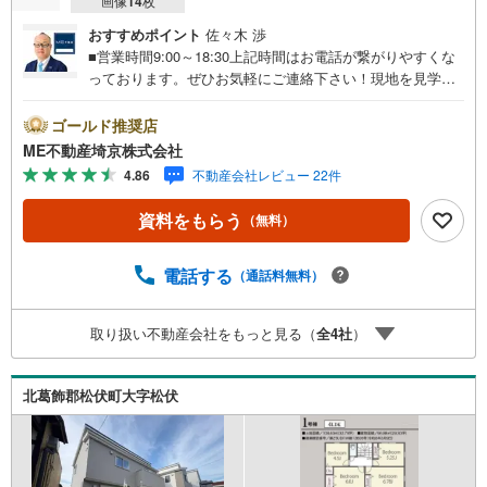
画像
14
枚
おすすめポイント
佐々木 渉
■営業時間9:00～18:30上記時間はお電話が繋がりやすくな
っております。ぜひお気軽にご連絡下さい！現地を見学さ
れる場合は「室内・現地を見学する（無料）」ボタンより
ご希望の日時をご記入いただけますとスムーズにご案内が
ゴールド推奨店
可能です。■ご来店特典1.ご見学、ご来店後にアンケート記
ME不動産埼京株式会社
入でもれなく3、000円のQUOカードプレゼント（1組様1回
4.86
不動産会社レビュー 22件
限り後日郵送）2.未公開の物件情報をご紹介3.不動産ご購
入、ご売却、太陽光発電システムご検討中のお客様、ご紹
資料をもらう
（無料）
介でもれなくQUOカード3、000円分プレゼント更にご紹介
のお客様が弊社仲介にてご契約頂くと、1万円から最大10万
円のご紹介料をお支払いさせて頂きます！詳しくはスタッ
電話する
（通話料無料）
フ迄■県内有数の大型店舗1.店舗敷地内に大型駐車場完備、
マイカーでも安心！2.チャイルドスペース、授乳室、ベビ
取り扱い不動産会社をもっと見る（
全
4
社
）
ーベッド完備3.他にもファミリーに優しい『あったら良い
な』がここにある！ミルク用浄水サーバー、紙おむつ、ア
メニティ、大型個室2部屋、各ブースモニター等
北葛飾郡松伏町大字松伏