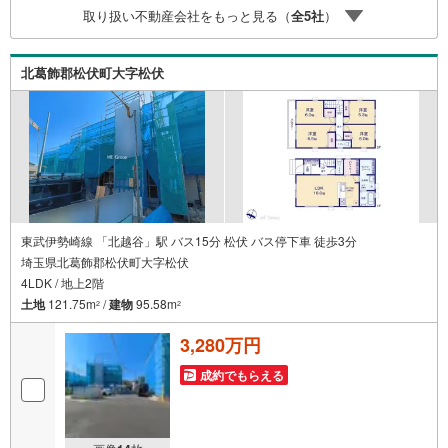
マイカーでも安心！2.チャイルドスペース、授乳室、ベビ
取り扱い不動産会社をもっと見る（
全
5
社
）
ーベッド完備3.他にもファミリーに優しい『あったら良い
な』がここにある！ミルク用浄水サーバー、紙おむつ、ア
メニティ、大型個室2部屋、各ブースモニター等
北葛飾郡松伏町大字松伏
東武伊勢崎線 「北越谷」駅 バス15分 松伏 バス停下車 徒歩3分
埼玉県北葛飾郡松伏町大字松伏
4LDK / 地上2階
土地
121.75m
/
建物
95.58m
2
2
3,280万円
成約でもらえる