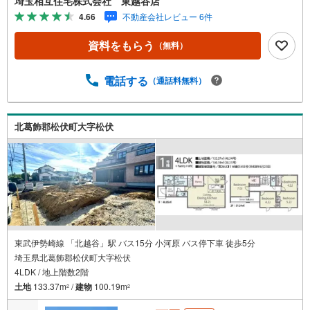
埼玉相互住宅株式会社 東越谷店
4.66
不動産会社レビュー 6件
資料をもらう
（無料）
電話する
（通話料無料）
北葛飾郡松伏町大字松伏
東武伊勢崎線 「北越谷」駅 バス15分 小河原 バス停下車 徒歩5分
埼玉県北葛飾郡松伏町大字松伏
4LDK / 地上階数2階
土地
133.37m
/
建物
100.19m
2
2