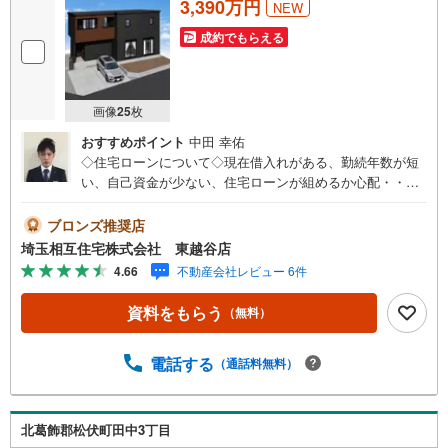
3,390万円
NEW
成約でもらえる
画像
25
枚
おすすめポイント
中田 幸佑
◇住宅ローンについて◇現在借入れがある、勤続年数が短
い、自己資金が少ない、住宅ローンが組めるか心配・・・
そう思われている方。当社には住宅ローン専門アドバイザ
ーおります！お気軽にご相談下さい。◇買取保証付き売却
ブロンズ推奨店
システム◇お住み替えでご自宅が売れない、不動産早期現
埼玉相互住宅株式会社 東越谷店
金化をしたい、他社に販売活動を依頼しているが売れな
4.66
不動産会社レビュー 6件
い・・・そう思われている方。一定期間で成約に至らなか
った場合、予め設定させていただいた金額で当社が買取致
資料をもらう
（無料）
します。越谷の戸建、土地、マンション買取は弊社まで！
◇ホットハート紹介制度◇お知り合いの方を新たにご紹介
いただき、ご契約になりますと素敵な特典を差し上げま
電話する
（通話料無料）
す。ご紹介者様には で10万円、ご契約者様にはダイソンサ
イクロン掃除機等をプレゼント♪（特典は当社一定基準を
設けております。詳しくはお問合せ下さい）◇お子様がい
北葛飾郡松伏町田中3丁目
るお客様でも安心◇キッズスペース完備。チャイルドシー