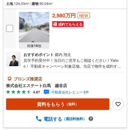
土地
124.03m
/
建物
95.04m
2
2
2,980万円
NEW
成約でもらえる
画像
16
枚
おすすめポイント
郷内 翔太
見学予約受付中！当日のご見学もご相談ください！Yaho
o！ 不動産キャンペーン対象店舗。当店で物件を成約する
とPayPayボーナスをプレゼント！「資料をもらう」「見学
予約をする」ボタンからお問い合わせください。【営業時
ブロンズ推奨店
間 9:30～19:00】（年末年始除く）・人気物件には特に問
株式会社エステート白馬 越谷店
い合わせが集中するため、お早めにお電話ください。「室
4.87
不動産会社レビュー 8件
内・現地を見学する」ボタンよりご予約いただくとご見学
がスムーズです。【エステート白馬 越谷店】・提携FPへの
資料をもらう
（無料）
無料個別相談サービス外部のファイナンシャルプランナー
への無料個別相談サービスや、講師を招いての無料マイホ
ームセミナーなども主催しており、大変ご好評頂いており
電話する
（通話料無料）
ます。・不動産の調査、契約、住宅ローン、引渡しまで安
全安心な取引を一括サポートまた、白馬グループ各社（白