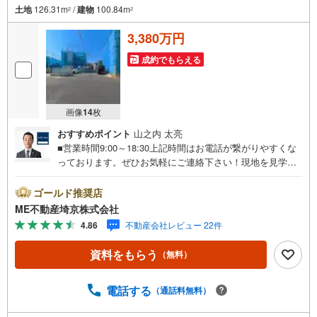
土地
126.31m
/
建物
100.84m
2
2
3,380万円
成約でもらえる
画像
14
枚
おすすめポイント
山之内 太亮
■営業時間9:00～18:30上記時間はお電話が繋がりやすくな
っております。ぜひお気軽にご連絡下さい！現地を見学さ
れる場合は「室内・現地を見学する（無料）」ボタンより
ご希望の日時をご記入いただけますとスムーズにご案内が
ゴールド推奨店
可能です。■ご来店特典1.ご見学、ご来店後にアンケート記
ME不動産埼京株式会社
入でもれなく3、000円のQUOカードプレゼント（1組様1回
4.86
不動産会社レビュー 22件
限り後日郵送）2.未公開の物件情報をご紹介3.不動産ご購
入、ご売却、太陽光発電システムご検討中のお客様、ご紹
資料をもらう
（無料）
介でもれなくQUOカード3、000円分プレゼント更にご紹介
のお客様が弊社仲介にてご契約頂くと、1万円から最大10万
円のご紹介料をお支払いさせて頂きます！詳しくはスタッ
電話する
（通話料無料）
フ迄■県内有数の大型店舗1.店舗敷地内に大型駐車場完備、