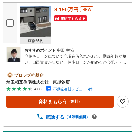
3,190万円
NEW
成約でもらえる
画像
25
枚
おすすめポイント
中田 幸佑
◇住宅ローンについて◇現在借入れがある、勤続年数が短
い、自己資金が少ない、住宅ローンが組めるか心配・・・
そう思われている方。当社には住宅ローン専門アドバイザ
ーおります！お気軽にご相談下さい。◇買取保証付き売却
ブロンズ推奨店
システム◇お住み替えでご自宅が売れない、不動産早期現
埼玉相互住宅株式会社 東越谷店
金化をしたい、他社に販売活動を依頼しているが売れな
4.66
不動産会社レビュー 6件
い・・・そう思われている方。一定期間で成約に至らなか
った場合、予め設定させていただいた金額で当社が買取致
資料をもらう
（無料）
します。越谷の戸建、土地、マンション買取は弊社まで！
◇ホットハート紹介制度◇お知り合いの方を新たにご紹介
いただき、ご契約になりますと素敵な特典を差し上げま
電話する
（通話料無料）
す。ご紹介者様には で10万円、ご契約者様にはダイソンサ
イクロン掃除機等をプレゼント♪（特典は当社一定基準を
設けております。詳しくはお問合せ下さい）◇お子様がい