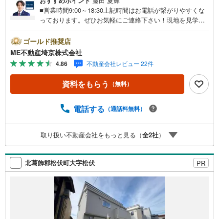
おすすめポイント
藤田 夏輝
■営業時間9:00～18:30上記時間はお電話が繋がりやすくな
っております。ぜひお気軽にご連絡下さい！現地を見学さ
れる場合は「室内・現地を見学する（無料）」ボタンより
ご希望の日時をご記入いただけますとスムーズにご案内が
ゴールド推奨店
可能です。■ご来店特典1.ご見学、ご来店後にアンケート記
ME不動産埼京株式会社
入でもれなく3、000円のQUOカードプレゼント（1組様1回
4.86
不動産会社レビュー 22件
限り後日郵送）2.未公開の物件情報をご紹介3.不動産ご購
入、ご売却、太陽光発電システムご検討中のお客様、ご紹
資料をもらう
（無料）
介でもれなくQUOカード3、000円分プレゼント更にご紹介
のお客様が弊社仲介にてご契約頂くと、1万円から最大10万
円のご紹介料をお支払いさせて頂きます！詳しくはスタッ
電話する
（通話料無料）
フ迄■県内有数の大型店舗1.店舗敷地内に大型駐車場完備、
マイカーでも安心！2.チャイルドスペース、授乳室、ベビ
取り扱い不動産会社をもっと見る（
全
2
社
）
ーベッド完備3.他にもファミリーに優しい『あったら良い
な』がここにある！ミルク用浄水サーバー、紙おむつ、ア
メニティ、大型個室2部屋、各ブースモニター等
北葛飾郡松伏町大字松伏
PR