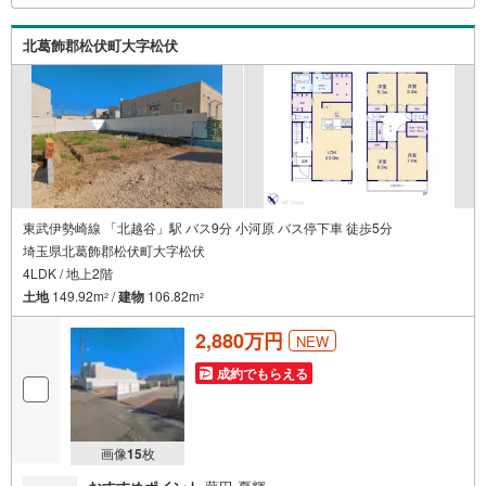
な』がここにある！ミルク用浄水サーバー、紙おむつ、ア
メニティ、大型個室2部屋、各ブースモニター等
北葛飾郡松伏町大字松伏
東武伊勢崎線 「北越谷」駅 バス9分 小河原 バス停下車 徒歩5分
埼玉県北葛飾郡松伏町大字松伏
4LDK / 地上2階
土地
149.92m
/
建物
106.82m
2
2
2,880万円
NEW
成約でもらえる
画像
15
枚