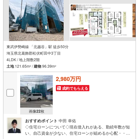
トも完備しているので、必要の際はお声掛け下さい。
東武伊勢崎線 「北越谷」駅 徒歩50分
埼玉県北葛飾郡松伏町田中3丁目
4LDK / 地上階数2階
土地
121.65m
/
建物
96.39m
2
2
2,980万円
成約でもらえる
画像
22
枚
おすすめポイント
中田 幸佑
◇住宅ローンについて◇現在借入れがある、勤続年数が短
い、自己資金が少ない、住宅ローンが組めるか心配・・・