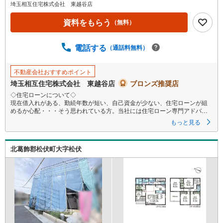
ペ
埼玉相互住宅株式会社 東越谷店
ー
資料をもらう
（無料）
ジ
に
電話する
保
（通話料無料）
存
す
不動産会社おすすめポイント
る
埼玉相互住宅株式会社 東越谷店
ブロンズ推奨店
◇住宅ローンについて◇
現在借入れがある、勤続年数が短い、自己資金が少ない、住宅ローンが組
めるか心配・・・そう思われている方。当社には住宅ローン専門アドバイ
ザーおります！お気軽にご相談下さい。
もっと見る
◇買取保証付き売却システム◇
お住み替えでご自宅が売れない、不動産早期現金化をしたい、他社に販売
北葛飾郡松伏町大字松伏
活動を依頼しているが売れない・・・そう思われている方。一定期間で成
約に至らなかった場合、予め設定させていただいた金額で当社が買取致し
ます。
越谷の戸建、土地、マンション買取は弊社まで！
◇ホットハート紹介制度◇
お知り合いの方を新たにご紹介いただき、ご契約になりますと素敵な特典
を差し上げます。
ご紹介者様には で10万円、ご契約者様にはダイソンサイクロン掃除機等を
プレゼント♪