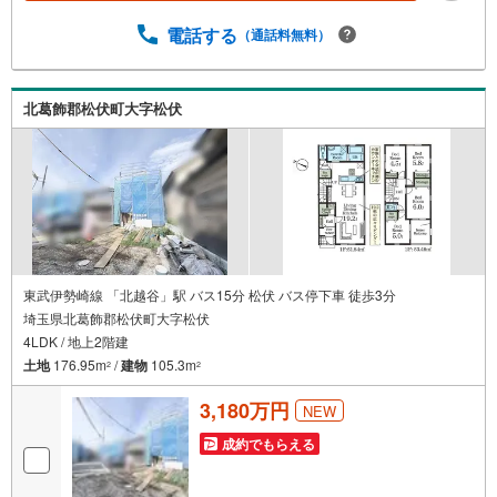
への無料個別相談サービスや、講師を招いての無料マイホ
ームセミナーなども主催しており、大変ご好評頂いており
電話する
（通話料無料）
ます。・不動産の調査、契約、住宅ローン、引渡しまで安
全安心な取引を一括サポートまた、白馬グループ各社（白
馬建設、大和建設、白馬メディケアサービス）と連携した
北葛飾郡松伏町大字松伏
プラスアップサポートで住まい探しから引越し後のバック
アップまでご相談頂けます。・キッズスペースや授乳スペ
ース、おむつ替えベッド、を完備しておりますので、お子
様連れでもお気軽にお越し下さい。
東武伊勢崎線 「北越谷」駅 バス15分 松伏 バス停下車 徒歩3分
埼玉県北葛飾郡松伏町大字松伏
4LDK / 地上2階建
土地
176.95m
/
建物
105.3m
2
2
3,180万円
NEW
成約でもらえる