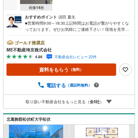
画像
14
枚
おすすめポイント
須田 夏生
■営業時間9:00～18:30上記時間はお電話が繋がりやすくな
っております。ぜひお気軽にご連絡下さい！現地を見学さ
れる場合は「室内・現地を見学する（無料）」ボタンより
ご希望の日時をご記入いただけますとスムーズにご案内が
ゴールド推奨店
可能です。■ご来店特典1.ご見学、ご来店後にアンケート記
ME不動産埼京株式会社
入でもれなく3、000円のQUOカードプレゼント（1組様1回
4.86
不動産会社レビュー 22件
限り後日郵送）2.未公開の物件情報をご紹介3.不動産ご購
入、ご売却、太陽光発電システムご検討中のお客様、ご紹
資料をもらう
（無料）
介でもれなくQUOカード3、000円分プレゼント更にご紹介
のお客様が弊社仲介にてご契約頂くと、1万円から最大10万
円のご紹介料をお支払いさせて頂きます！詳しくはスタッ
電話する
（通話料無料）
フ迄■県内有数の大型店舗1.店舗敷地内に大型駐車場完備、
マイカーでも安心！2.チャイルドスペース、授乳室、ベビ
取り扱い不動産会社をもっと見る（
全
5
社
）
ーベッド完備3.他にもファミリーに優しい『あったら良い
な』がここにある！ミルク用浄水サーバー、紙おむつ、ア
メニティ、大型個室2部屋、各ブースモニター等
北葛飾郡松伏町大字松伏