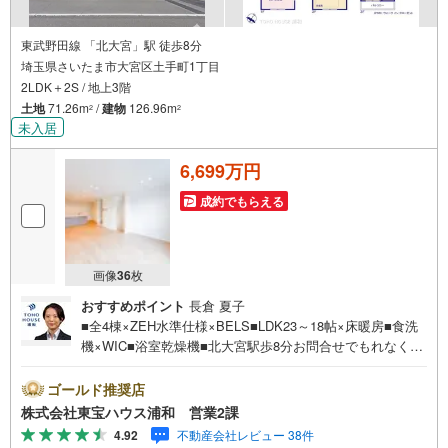
東武野田線 「北大宮」駅 徒歩8分
埼玉県さいたま市大宮区土手町1丁目
2LDK＋2S / 地上3階
土地
71.26m
/
建物
126.96m
2
2
未入居
6,699万円
成約でもらえる
画像
36
枚
おすすめポイント
長倉 夏子
■全4棟×ZEH水準仕様×BELS■LDK23～18帖×床暖房■食洗
機×WIC■浴室乾燥機■北大宮駅歩8分お問合せでもれなく
「住宅ローン講座」プレゼント！営業時間:7:00～22:00
（年中無休）こちらの時間帯はお電話でのお問い合わせが
ゴールド推奨店
スムーズにご案内できますぜひお気軽にご連絡下さい！東
株式会社東宝ハウス浦和 営業2課
宝ハウスライフソリューションズグループ 東宝ハウス浦
4.92
不動産会社レビュー 38件
和 特別提携金利〔一例〕東宝ハウス浦和の住宅ローン■変