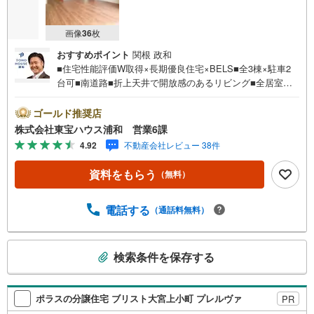
画像
36
枚
おすすめポイント
関根 政和
■住宅性能評価W取得×長期優良住宅×BELS■全3棟×駐車2
台可■南道路■折上天井で開放感のあるリビング■全居室収
納あり■浴室乾燥機付お問合せでもれなく「住宅ローン講
座」プレゼント！営業時間:7:00～22:00（年中無休）こち
ゴールド推奨店
らの時間帯はお電話でのお問い合わせがスムーズにご案内
株式会社東宝ハウス浦和 営業6課
できますぜひお気軽にご連絡下さい！東宝ハウスライフソ
4.92
不動産会社レビュー 38件
リューションズグループ 東宝ハウス浦和 特別提携金利
〔一例〕東宝ハウス浦和の住宅ローン■変動金利全期間引下
資料をもらう
（無料）
げプラン⇒住宅ローン金利優遇割の最大適用《0.89％》と
某信用金庫金利1.275％の比較借入金4000万円返済期間35
年の総返済額の差額:303万円※2026年7月末実行分まで（審
電話する
（通話料無料）
査・要件があります）◇TOHO HOUSE CLUBで生涯の安心
をお届け◇東宝ハウスのライフパートナーが直接ご対応ラ
こ
イフプランニング、かけつけサポート、Club Offプレミアム
検索条件を保存する
の
など多彩なサービス…
検
索
ポラスの分譲住宅 ブリスト大宮上小町 プレルヴァ
PR
条