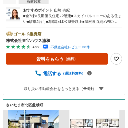
画像
36
枚
おすすめポイント
山崎 有紀
■全7棟×長期優良住宅×2階建■スカイバルコニーのある住ま
い■駐車2台可■2階建×LDK18畳以上■屋根裏収納×WIC×全
居室収納あり■セブンイレブン歩5分お問合せでもれなく
「住宅ローン講座」プレゼント！営業時間:7:00～22:00
ゴールド推奨店
（年中無休）こちらの時間帯はお電話でのお問い合わせが
株式会社東宝ハウス浦和
スムーズにご案内できますぜひお気軽にご連絡下さい！東
4.92
不動産会社レビュー 38件
宝ハウスライフソリューションズグループ 東宝ハウス浦
和 特別提携金利〔一例〕東宝ハウス浦和の住宅ローン■変
資料をもらう
（無料）
動金利全期間引下げプラン⇒住宅ローン金利優遇割の最大
適用《0.89％》と某信用金庫金利1.275％の比較借入金4000
万円返済期間35年の総返済額の差額:303万円※2026年7月末
電話する
（通話料無料）
実行分まで（審査・要件があります）◇TOHO HOUSE CL
UBで生涯の安心をお届け◇東宝ハウスのライフパートナー
取り扱い不動産会社をもっと見る（
全
4
社
）
が直接ご対応ライフプランニング、かけつけサポート、Clu
b Offプレミ…
さいたま市北区盆栽町