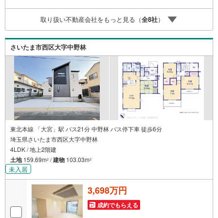
TOHO HOUSE CLUBで生涯の安心をお届け◇東宝ハウスの
ライフパートナーが直接ご対応ライフプランニング、かけ
取り扱い不動産会社をもっと見る（
全
8
社
）
つけサポート、Club Offプレミアムなど多彩なサービスがご
ざいます
さいたま市西区大字中野林
東北本線 「大宮」駅 バス21分 中野林 バス停下車 徒歩6分
埼玉県さいたま市西区大字中野林
4LDK / 地上2階建
土地
159.69m
/
建物
103.03m
2
2
未入居
3,698万円
成約でもらえる