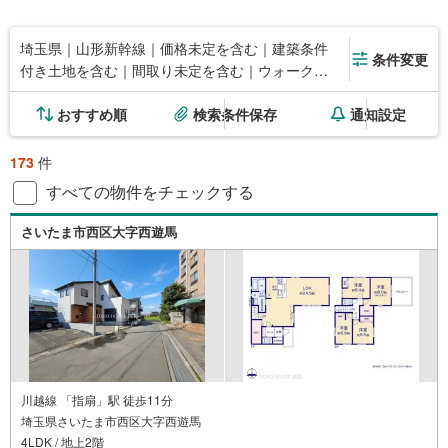
埼玉県｜山形新幹線｜価格未定を含む｜建築条件
条件変更
付き土地を含む｜間取り未定を含む｜ウォークイ
ンクローゼット
おすすめ順
検索条件保存
通知設定
173
件
すべての物件をチェックする
さいたま市西区大字西遊馬
川越線 「指扇」駅 徒歩11分
埼玉県さいたま市西区大字西遊馬
4LDK / 地上2階