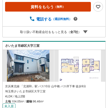
〔一例〕東宝ハウス浦和の住宅ローン■変動金利全期間引下
資料をもらう
（無料）
げプラン⇒住宅ローン金利優遇割の最大適用《0.89％》と
某信用金庫金利1.275％の比較借入金4000万円返済期間35
年の総返済額の差額:303万円※2026年7月末実行分まで（審
電話する
（通話料無料）
査・要件があります）◇TOHO HOUSE CLUBで生涯の安心
をお届け◇東宝ハウスのライフパートナーが直接ご対応ラ
取り扱い不動産会社をもっと見る（
全
7
社
）
イフプランニング、かけつけサポート、Club Offプレミアム
など多彩な…
さいたま市緑区大字三室
京浜東北線 「北浦和」駅 バス10分 山中橋 バス停下車 徒歩9分
埼玉県さいたま市緑区大字三室
4LDK / 地上2階
土地
104.05m
/
建物
96.46m
2
2
未入居