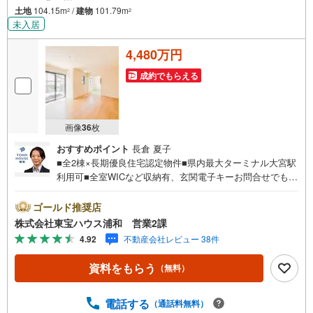
土地
104.15m
/
建物
101.79m
2
2
未入居
4,480万円
成約でもらえる
画像
36
枚
おすすめポイント
長倉 夏子
■全2棟×長期優良住宅認定物件■県内最大ターミナル大宮駅
利用可■全室WICなど収納有、玄関電子キーお問合せでもれ
なく「住宅ローン講座」プレゼント！営業時間:7:00～22:0
0（年中無休）こちらの時間帯はお電話でのお問い合わせが
ゴールド推奨店
スムーズにご案内できますぜひお気軽にご連絡下さい！東
株式会社東宝ハウス浦和 営業2課
宝ハウスライフソリューションズグループ 東宝ハウス浦
4.92
不動産会社レビュー 38件
和 特別提携金利〔一例〕東宝ハウス浦和の住宅ローン■変
動金利全期間引下げプラン⇒住宅ローン金利優遇割の最大
資料をもらう
（無料）
適用《0.89％》と某信用金庫金利1.275％の比較借入金4000
万円返済期間35年の総返済額の差額:303万円※2026年7月末
実行分まで（審査・要件があります）◇TOHO HOUSE CL
電話する
（通話料無料）