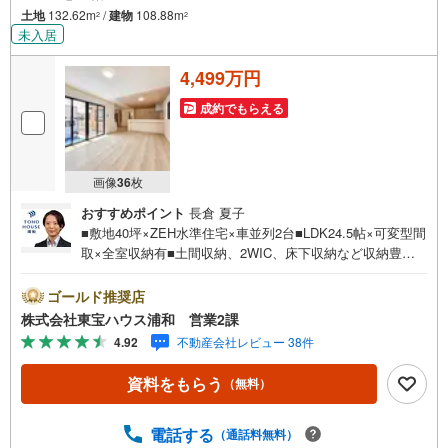
土地
132.62m
/
建物
108.88m
2
2
未入居
4,499万円
成約でもらえる
画像
36
枚
おすすめポイント
長倉 夏子
■敷地40坪×ZEH水準住宅×車並列2台■LDK24.5帖×可変型間
取×全室収納有■土間収納、2WIC、床下収納など収納豊富
お問合せでもれなく「住宅ローン講座」プレゼント！営業
時間:7:00～22:00（年中無休）こちらの時間帯はお電話で
ゴールド推奨店
のお問い合わせがスムーズにご案内できますぜひお気軽に
株式会社東宝ハウス浦和 営業2課
ご連絡下さい！東宝ハウスライフソリューションズグルー
4.92
不動産会社レビュー 38件
プ 東宝ハウス浦和 特別提携金利〔一例〕東宝ハウス浦
和の住宅ローン■変動金利全期間引下げプラン⇒住宅ローン
資料をもらう
（無料）
金利優遇割の最大適用《0.89％》と某信用金庫金利1.275％
の比較借入金4000万円返済期間35年の総返済額の差額:303
万円※2026年7月末実行分まで（審査・要件があります）◇
電話する
（通話料無料）