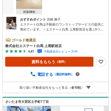
画像
36
枚
おすすめポイント
宮崎 舞子
エステート白馬は不動産のワンストップサービスの提供に
努めています。＜エステート白馬 上尾駅前店を選ぶ5つの
ポイント＞1.JR高崎線「上尾駅」から徒歩1分駅前の「イト
ーヨーカドー上尾駅前店」内に立地。2.無料駐車場完備の
ゴールド推奨店
お店立体駐車場は全480台収容可。駐車場完備してます。3.
株式会社エステート白馬 上尾駅前店
大型キッズスペース当店自慢のキッズスペースをぜひご覧
4.87
不動産会社レビュー 31件
ください。店内におむつ替えコーナーもご用意してます。
4.年中無休・365日営業でお手伝い営業時間:10時～20時ま
資料をもらう
（無料）
で。スピードある対応が自慢のお店です。5.提携FPへの無
料個別相談サービス社外の中立的なファイナンシャルプラ
ンナーと無料相談。ローン返済について、老後や学費等も
電話する
（通話料無料）
含めたシミュレーションをご提案できます。当店には宅地
建物取引士やファイナンシャルプランナー、住宅ローンア
取り扱い不動産会社をもっと見る（
全
10
社
）
ドバイザーなど、専門資格を持つスタッフが多数在籍して
おります。お客様からの資料請求、お問い合わせをお待ち
しております。
さいたま市大宮区土手町1丁目