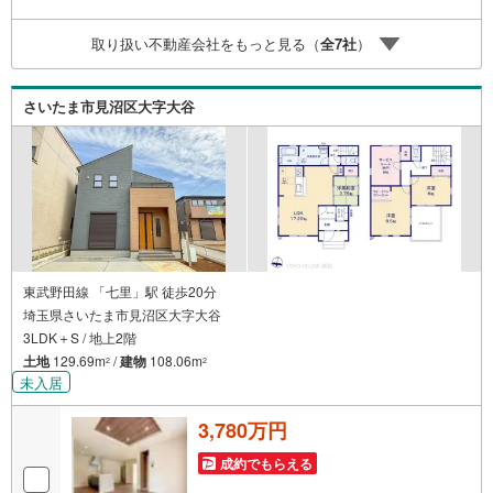
UBで生涯の安心をお届け◇東宝ハウスのライフパートナー
が直接ご対応ライフプランニング、かけつけサポート、Clu
取り扱い不動産会社をもっと見る（
全
7
社
）
b Offプレミアムなど多彩なサービスがございます
さいたま市見沼区大字大谷
東武野田線 「七里」駅 徒歩20分
埼玉県さいたま市見沼区大字大谷
3LDK＋S / 地上2階
土地
129.69m
/
建物
108.06m
2
2
未入居
3,780万円
成約でもらえる