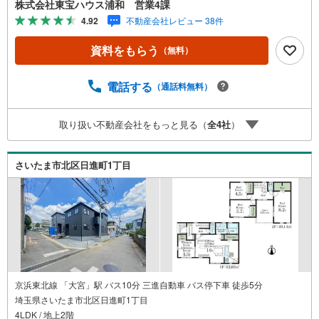
株式会社東宝ハウス浦和 営業4課
ションズグループ 東宝ハウス浦和 特別提携金利〔一
4.92
不動産会社レビュー 38件
例〕東宝ハウス浦和の住宅ローン■変動金利全期間引下げプ
ラン⇒住宅ローン金利優遇割の最大適用《0.89％》と某信
資料をもらう
（無料）
用金庫金利1.275％の比較借入金4000万円返済期間35年の
総返済額の差額:303万円※2026年7月末実行分まで（審査・
要件があります）◇TOHO HOUSE CLUBで生涯の安心をお
電話する
（通話料無料）
届け◇東宝ハウスのライフパートナーが直接ご対応ライフ
プランニング、かけつけサポート、Club Offプレミアムなど
取り扱い不動産会社をもっと見る（
全
4
社
）
多彩なサービスがございます
さいたま市北区日進町1丁目
京浜東北線 「大宮」駅 バス10分 三進自動車 バス停下車 徒歩5分
埼玉県さいたま市北区日進町1丁目
4LDK / 地上2階