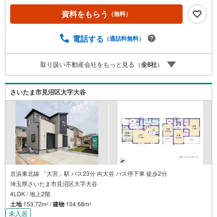
動金利全期間引下げプラン⇒住宅ローン金利優遇割の最大
資料をもらう
（無料）
適用《0.89％》と某信用金庫金利1.275％の比較借入金4000
万円返済期間35年の総返済額の差額:303万円※2026年7月末
実行分まで（審査・要件があります）◇TOHO HOUSE CL
電話する
（通話料無料）
UBで生涯の安心をお届け◇東宝ハウスのライフパートナー
が直接ご対応ライフプランニング、かけつけサポート、Clu
取り扱い不動産会社をもっと見る（
全
8
社
）
b Offプレミアムなど多彩なサービスがございます
さいたま市見沼区大字大谷
京浜東北線 「大宮」駅 バス23分 向大谷 バス停下車 徒歩2分
埼玉県さいたま市見沼区大字大谷
4LDK / 地上2階
土地
153.72m
/
建物
104.68m
2
2
未入居