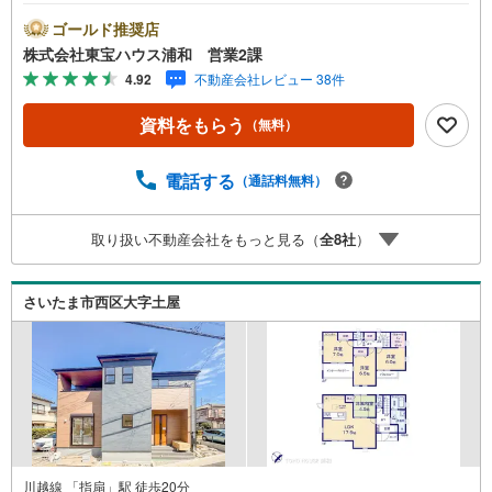
「住宅ローン講座」プレゼント！営業時間:7:00～22:00
（年中無休）こちらの時間帯はお電話でのお問い合わせが
ゴールド推奨店
スムーズにご案内できますぜひお気軽にご連絡下さい！東
株式会社東宝ハウス浦和 営業2課
宝ハウスライフソリューションズグループ 東宝ハウス浦
4.92
不動産会社レビュー 38件
和 特別提携金利〔一例〕東宝ハウス浦和の住宅ローン■変
動金利全期間引下げプラン⇒住宅ローン金利優遇割の最大
資料をもらう
（無料）
適用《0.89％》と某信用金庫金利1.275％の比較借入金4000
万円返済期間35年の総返済額の差額:303万円※2026年7月末
実行分まで（審査・要件があります）◇TOHO HOUSE CL
電話する
（通話料無料）
UBで生涯の安心をお届け◇東宝ハウスのライフパートナー
が直接ご対応ライフプランニング、かけつけサポート、Clu
取り扱い不動産会社をもっと見る（
全
8
社
）
b Offプレミアムなど多彩なサービスがございます
さいたま市西区大字土屋
川越線 「指扇」駅 徒歩20分