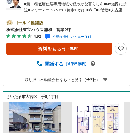
■第一種低層住居専用地域で穏やかな暮らしを■6m道路に接
道■マミーマート750m（徒歩10分）■WIC■2階建■大古里公
園300m（徒歩4分）お問合せでもれなく「住宅ローン講
座」プレゼント！営業時間:7:00～22:00（年中無休）こち
ゴールド推奨店
らの時間帯はお電話でのお問い合わせがスムーズにご案内
株式会社東宝ハウス浦和 営業2課
できますぜひお気軽にご連絡下さい！東宝ハウスライフソ
4.92
不動産会社レビュー 38件
リューションズグループ 東宝ハウス浦和 特別提携金利
〔一例〕東宝ハウス浦和の住宅ローン■変動金利全期間引下
資料をもらう
（無料）
げプラン⇒住宅ローン金利優遇割の最大適用《0.89％》と
某信用金庫金利1.275％の比較借入金4000万円返済期間35
年の総返済額の差額:303万円※2026年7月末実行分まで（審
電話する
（通話料無料）
査・要件があります）◇TOHO HOUSE CLUBで生涯の安心
をお届け◇東宝ハウスのライフパートナーが直接ご対応ラ
取り扱い不動産会社をもっと見る（
全
7
社
）
イフプランニング、かけつけサポート、Club Offプレミアム
など多彩な…
さいたま市大宮区土手町1丁目