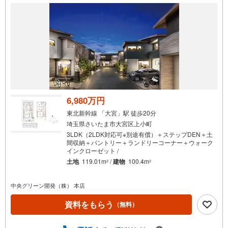
件
で
通
知
を
受
け
取
る
6,980万円
・
東北新幹線 「大宮」駅 徒歩20分
条
埼玉県さいたま市大宮区上小町
件
3LDK（2LDK対応可※別途有償）＋ステップDEN＋土
を
間収納＋パントリー＋ランドリーコーナー＋ウォーク
インクローゼット /
マ
土地
119.01m
/
建物
100.4m
2
2
イ
ペ
中央グリーン開発（株） 本店
ー
ジ
資料をもらう
（無料）
に
保