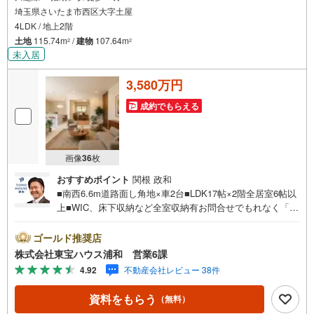
埼玉県さいたま市西区大字土屋
4LDK / 地上2階
土地
115.74m
/
建物
107.64m
2
2
未入居
3,580万円
成約でもらえる
画像
36
枚
おすすめポイント
関根 政和
■南西6.6m道路面し角地×車2台■LDK17帖×2階全居室6帖以
上■WIC、床下収納など全室収納有お問合せでもれなく「住
宅ローン講座」プレゼント！営業時間:7:00～22:00（年中
無休）こちらの時間帯はお電話でのお問い合わせがスムー
ゴールド推奨店
ズにご案内できますぜひお気軽にご連絡下さい！東宝ハウ
株式会社東宝ハウス浦和 営業6課
スライフソリューションズグループ 東宝ハウス浦和 特
4.92
不動産会社レビュー 38件
別提携金利〔一例〕東宝ハウス浦和の住宅ローン■変動金利
全期間引下げプラン⇒住宅ローン金利優遇割の最大適用
資料をもらう
（無料）
《0.89％》と某信用金庫金利1.275％の比較借入金4000万円