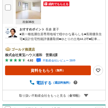
成約でもらえる
画像
36
枚
おすすめポイント
長倉 夏子
■第一種低層住居専用地域で穏やかな暮らしを■長期優良住
宅■設計住宅性能評価書取得■ゆとりの土地44.2坪■駐車並
列2台■二方道路■2階建■パントリーお問合せでもれなく
「住宅ローン講座」プレゼント！営業時間:7:00～22:00
ゴールド推奨店
（年中無休）こちらの時間帯はお電話でのお問い合わせが
株式会社東宝ハウス浦和 営業2課
スムーズにご案内できますぜひお気軽にご連絡下さい！東
4.92
不動産会社レビュー 38件
宝ハウスライフソリューションズグループ 東宝ハウス浦
和 特別提携金利〔一例〕東宝ハウス浦和の住宅ローン■変
資料をもらう
（無料）
動金利全期間引下げプラン⇒住宅ローン金利優遇割の最大
適用《0.89％》と某信用金庫金利1.275％の比較借入金4000
万円返済期間35年の総返済額の差額:303万円※2026年7月末
電話する
（通話料無料）
実行分まで（審査・要件があります）◇TOHO HOUSE CL
UBで生涯の安心をお届け◇東宝ハウスのライフパートナー
取り扱い不動産会社をもっと見る（
全
10
社
）
が直接ご対応ライフプランニング、かけつけサポート、Clu
b Of…