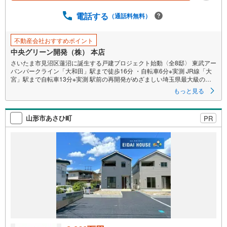
電話する
（通話料無料）
不動産会社おすすめポイント
中央グリーン開発（株） 本店
さいたま市見沼区蓮沼に誕生する戸建プロジェクト始動〈全8邸〉 東武アー
バンパークライン「大和田」駅まで徒歩16分 ・自転車6分※実測 JR線「大
宮」駅まで自転車13分※実測 駅前の再開発がめざましい埼玉県最大級のタ
ーミナル駅「大宮」を普段使いできるポジショニング。 大和田駅利用で
もっと見る
「大宮」駅まで直通6分 ・「池袋」駅まで38分 ・「東京」駅まで40分 全邸
敷地面積120平米以上のゆとりある敷地 ×カースペース2台対応 ポラスのオ
リジナル構造計算ソフト「ウッド・イノベーターNEXT」を活用した安心の
山形市あさひ町
PR
「耐震等級3」取得 長期点検ときめ細やかにご入居後もサポートする「ロン
グサポート60」 ガスの温風で乾燥＆家事を時短するガス衣類乾燥機「乾太
くん」を全邸標準搭載 ウルトラファインバブルのお湯が使える「エコワン
X5」採用 食洗機 ・浴室乾燥機・電動シャッター・床暖房・宅配ボックス
緑の彩りに寄り添い、穏やかな住環境が広がる大和田エリア 「大和田小学
校」徒歩11分（810m） 「大谷中学校」徒歩13分（1,030m） ・「はすぬま
保育園」徒歩7分（500m）