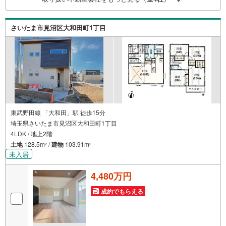
ンニング、かけつけサポート、Club Offプレミアムなど多彩
なサービスがござ…
さいたま市見沼区大和田町1丁目
東武野田線 「大和田」駅 徒歩15分
埼玉県さいたま市見沼区大和田町1丁目
4LDK / 地上2階
土地
128.5m
/
建物
103.91m
2
2
未入居
4,480万円
成約でもらえる