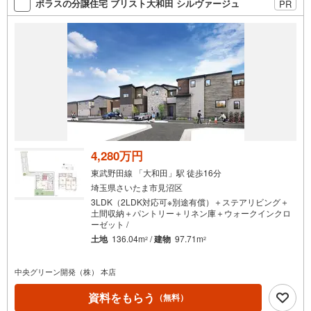
ポラスの分譲住宅 ブリスト大和田 シルヴァージュ
PR
4,280万円
東武野田線 「大和田」駅 徒歩16分
埼玉県さいたま市見沼区
3LDK（2LDK対応可※別途有償）＋ステアリビング＋
土間収納＋パントリー＋リネン庫＋ウォークインクロ
ーゼット /
土地
136.04m
/
建物
97.71m
2
2
中央グリーン開発（株） 本店
資料をもらう
（無料）