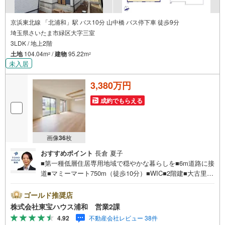
京浜東北線 「北浦和」駅 バス10分 山中橋 バス停下車 徒歩9分
埼玉県さいたま市緑区大字三室
3LDK / 地上2階
土地
104.04m
/
建物
95.22m
2
2
未入居
3,380万円
成約でもらえる
画像
36
枚
おすすめポイント
長倉 夏子
■第一種低層住居専用地域で穏やかな暮らしを■6m道路に接
道■マミーマート750m（徒歩10分）■WIC■2階建■大古里公
園300m（徒歩4分）お問合せでもれなく「住宅ローン講
座」プレゼント！営業時間:7:00～22:00（年中無休）こち
ゴールド推奨店
らの時間帯はお電話でのお問い合わせがスムーズにご案内
株式会社東宝ハウス浦和 営業2課
できますぜひお気軽にご連絡下さい！東宝ハウスライフソ
4.92
不動産会社レビュー 38件
リューションズグループ 東宝ハウス浦和 特別提携金利