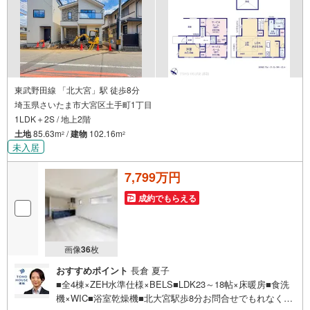
東武野田線 「北大宮」駅 徒歩8分
埼玉県さいたま市大宮区土手町1丁目
1LDK＋2S / 地上2階
土地
85.63m
/
建物
102.16m
2
2
未入居
7,799万円
成約でもらえる
画像
36
枚
おすすめポイント
長倉 夏子
■全4棟×ZEH水準仕様×BELS■LDK23～18帖×床暖房■食洗
機×WIC■浴室乾燥機■北大宮駅歩8分お問合せでもれなく