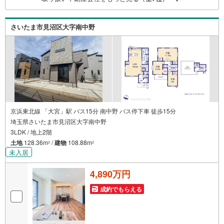
イフプランニング、かけつけサポート、Club Offプレミアム
など多彩な…
さいたま市見沼区大字南中野
京浜東北線 「大宮」駅 バス15分 南中野 バス停下車 徒歩15分
埼玉県さいたま市見沼区大字南中野
3LDK / 地上2階
土地
128.36m
/
建物
108.88m
2
2
未入居
4,890万円
成約でもらえる