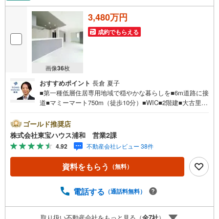
3,480万円
成約でもらえる
画像
36
枚
おすすめポイント
長倉 夏子
■第一種低層住居専用地域で穏やかな暮らしを■6m道路に接
道■マミーマート750m（徒歩10分）■WIC■2階建■大古里公
園300m（徒歩4分）お問合せでもれなく「住宅ローン講
座」プレゼント！営業時間:7:00～22:00（年中無休）こち
ゴールド推奨店
らの時間帯はお電話でのお問い合わせがスムーズにご案内
株式会社東宝ハウス浦和 営業2課
できますぜひお気軽にご連絡下さい！東宝ハウスライフソ
4.92
不動産会社レビュー 38件
リューションズグループ 東宝ハウス浦和 特別提携金利
〔一例〕東宝ハウス浦和の住宅ローン■変動金利全期間引下
資料をもらう
（無料）
げプラン⇒住宅ローン金利優遇割の最大適用《0.89％》と
某信用金庫金利1.275％の比較借入金4000万円返済期間35
年の総返済額の差額:303万円※2026年7月末実行分まで（審
電話する
（通話料無料）
査・要件があります）◇TOHO HOUSE CLUBで生涯の安心
をお届け◇東宝ハウスのライフパートナーが直接ご対応ラ
取り扱い不動産会社をもっと見る（
全
7
社
）