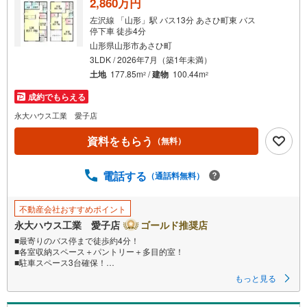
2,860万円
左沢線 「山形」駅 バス13分 あさひ町東 バス
停下車 徒歩4分
山形県山形市あさひ町
3LDK / 2026年7月（築1年未満）
土地
177.85m
/
建物
100.44m
2
2
成約でもらえる
永大ハウス工業 愛子店
資料をもらう
（無料）
電話する
（通話料無料）
不動産会社おすすめポイント
永大ハウス工業 愛子店
ゴールド推奨店
■最寄りのバス停まで徒歩約4分！
■各室収納スペース＋パントリー＋多目的室！
■駐車スペース3台確保！
もっと見る
～永大ハウス工業の強み～
仙台市を中心に宮城県内の多数店舗で展開中！
こちらでは当社の強みを大きく2つに分けてご紹介！