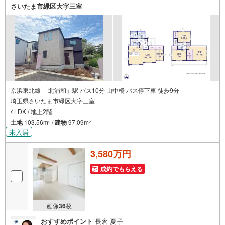
さいたま市緑区大字三室
1.
＜豊富な不動産知識＞
戸建・マンション・土地…と種別を問わず不動産を取り扱っております。
さらに教育施設や商業施設、子育て環境や行政などの地域情報を総合し、
お客様により良い物件選びをしていただけるよう、しっかりとサポートさ
せていただきます。
2.
＜経験豊富なスタッフ＞
当社では【購入】【売却】【引っ越し】【リフォーム】など住宅に関する
様々なご相談はもちろん、
ご購入時に気になる住宅ローンや各種税金についても、誠心誠意ご説明さ
京浜東北線 「北浦和」駅 バス10分 山中橋 バス停下車 徒歩9分
せていただきます。
埼玉県さいたま市緑区大字三室
各店舗ではキッズスペースも完備！お子様連れのご家族皆様で、ぜひお越
4LDK / 地上2階
しください。
営業時間:10:00～18:00（定休日:火・水曜日 ※店舗により変動あり）
土地
103.56m
/
建物
97.09m
2
2
現地のご案内も可能ですので、どうぞお気軽にお問い合わせください！
未入居
3,580万円
成約でもらえる
画像
36
枚
おすすめポイント
長倉 夏子