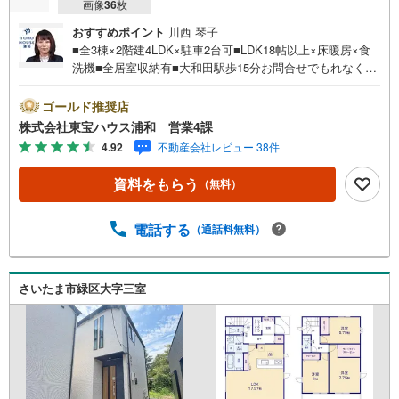
画像
36
枚
おすすめポイント
川西 琴子
■全3棟×2階建4LDK×駐車2台可■LDK18帖以上×床暖房×食
洗機■全居室収納有■大和田駅歩15分お問合せでもれなく
「住宅ローン講座」プレゼント！営業時間:7:00～22:00
（年中無休）こちらの時間帯はお電話でのお問い合わせが
ゴールド推奨店
スムーズにご案内できますぜひお気軽にご連絡下さい！東
株式会社東宝ハウス浦和 営業4課
宝ハウスライフソリューションズグループ 東宝ハウス浦
4.92
不動産会社レビュー 38件
和 特別提携金利〔一例〕東宝ハウス浦和の住宅ローン■変
動金利全期間引下げプラン⇒住宅ローン金利優遇割の最大
資料をもらう
（無料）
適用《0.89％》と某信用金庫金利1.275％の比較借入金4000
万円返済期間35年の総返済額の差額:303万円※2026年7月末
実行分まで（審査・要件があります）◇TOHO HOUSE CL
電話する
（通話料無料）
UBで生涯の安心をお届け◇東宝ハウスのライフパートナー
が直接ご対応ライフプランニング、かけつけサポート、Clu
b Offプレミアムなど多彩なサービスがございます
さいたま市緑区大字三室