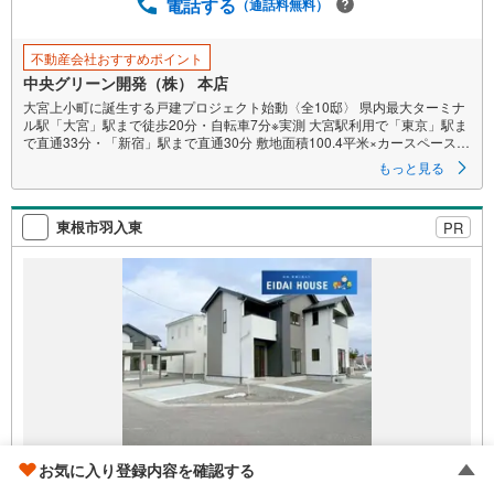
電話する
（通話料無料）
存
す
る
不動産会社おすすめポイント
中央グリーン開発（株） 本店
大宮上小町に誕生する戸建プロジェクト始動〈全10邸〉 県内最大ターミナ
ル駅「大宮」駅まで徒歩20分・自転車7分※実測 大宮駅利用で「東京」駅ま
で直通33分・「新宿」駅まで直通30分 敷地面積100.4平米×カースペース2
台 全邸太陽パネル設置×長期優良住宅×耐震等級3 ガス衣類乾燥機「乾太く
もっと見る
ん」を採用 ウルトラファインバブルのお湯が使える「エコワンX5」採用 食
洗機・浴室乾燥機・電動シャッター・床暖房・宅配ボックス 大宮上小町の
閑静な住環境 「三橋小学校」徒歩5分・「三橋中学校」徒歩9分・「かみこ
東根市羽入東
PR
幼稚園」徒歩3分
2,598万円
お気に入り登録内容を確認する