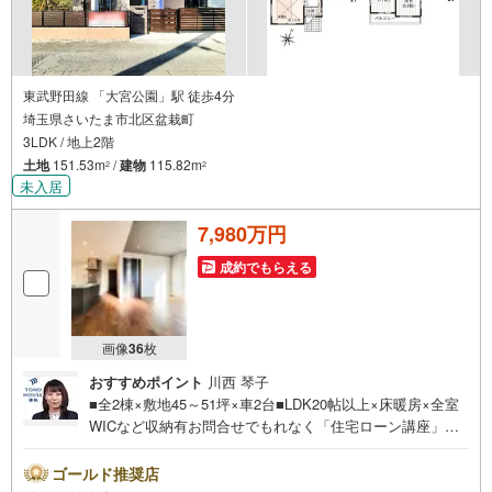
東武野田線 「大宮公園」駅 徒歩4分
埼玉県さいたま市北区盆栽町
3LDK / 地上2階
土地
151.53m
/
建物
115.82m
2
2
未入居
7,980万円
成約でもらえる
画像
36
枚
おすすめポイント
川西 琴子
■全2棟×敷地45～51坪×車2台■LDK20帖以上×床暖房×全室
WICなど収納有お問合せでもれなく「住宅ローン講座」プ
レゼント！営業時間:7:00～22:00（年中無休）こちらの時
間帯はお電話でのお問い合わせがスムーズにご案内できま
ゴールド推奨店
すぜひお気軽にご連絡下さい！東宝ハウスライフソリュー