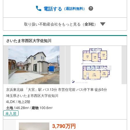
返済期間35年の総返済額の差額:303万円※2026年7月末実行
分まで（審査・要件があります）◇TOHO HOUSE CLUBで
電話する
（通話料無料）
生涯の安心をお届け◇東宝ハウスのライフパートナーが直
接ご対応ライフプランニング、かけつけサポート、Club Off
取り扱い不動産会社をもっと見る（
全
3
社
）
プレミアムなど多彩なサービスがございます
さいたま市西区大字佐知川
京浜東北線 「大宮」駅 バス13分 市営住宅前 バス停下車 徒歩5分
埼玉県さいたま市西区大字佐知川
4LDK / 地上2階
土地
146.28m
/
建物
100.6m
2
2
未入居
3,790万円