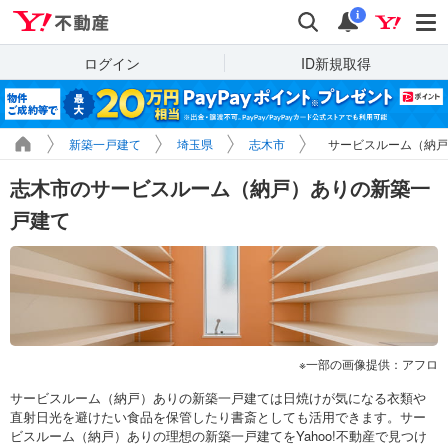
Yahoo!不動産
検索
通知
i
ログイン
ID新規取得
新築一戸建て
埼玉県
志木市
サービスルーム（納戸
志木市のサービスルーム（納戸）ありの新築一
戸建て
一部の画像提供：アフロ
サービスルーム（納戸）ありの新築一戸建ては日焼けが気になる衣類や
直射日光を避けたい食品を保管したり書斎としても活用できます。サー
ビスルーム（納戸）ありの理想の新築一戸建てをYahoo!不動産で見つけ