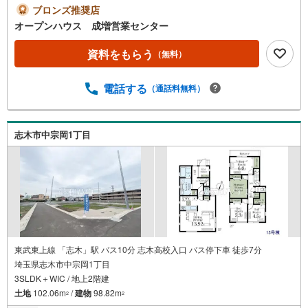
軽にご連絡ください！現地を見学される場合は「室内・現
ブロンズ推奨店
地を見学する（無料）」ボタンよりご希望の日時をご記入
オープンハウス 成増営業センター
いただけますとスムーズにご案内が可能です。◎現地のご
案内について・平日や夜遅い時間帯もご案内が可能 ※定休
資料をもらう
（無料）
日を除く・経験豊富なスタッフが物件詳細を丁寧にご説明
いたします。・車でご自宅や最寄り駅等、ご指定の場所ま
電話する
（通話料無料）
で送迎します。・チャイルドシートのご用意ございます。
◎個別FP相談会 無料物件のご紹介だけでなく住宅ロー
ン・資金のご相談、まずは家探しについて話を聞きたいと
いう方も大歓迎です！年間8000棟以上の限定物件を発表し
志木市中宗岡1丁目
ているオープンハウスだから出会える物件が多数ございま
す。ぜひお気軽にご連絡・ご相談ください！※限定物件:当
社のみ、もしくは当社を含めた数社でのみご紹介可能なオ
ープンハウス・ディベロップメントの物件
東武東上線 「志木」駅 バス10分 志木高校入口 バス停下車 徒歩7分
埼玉県志木市中宗岡1丁目
3SLDK＋WIC / 地上2階建
土地
102.06m
/
建物
98.82m
2
2