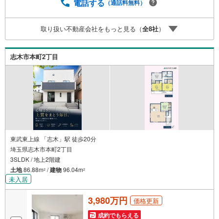
の相談スペースです。一級建築士をはじめとした専門スタ
電話する
（通話料無料）
ッフがおりますのでご見学とあわせて、リフォームや注文
建築についてご相談頂けます4.年中無休（年末年始除く）
取り扱い不動産会社をもっと見る（
全
8
社
）
で営業しております営業時間 9:30～19:00 この時間はお
電話でのお問合わせがスムーズです5.お子様連れでおこし
くださいキッズスペース、授乳室、オムツ替えベッド、ア
志木市本町2丁目
ンパンマンジュースをご用意しております。
東武東上線 「志木」駅 徒歩20分
埼玉県志木市本町2丁目
3SLDK / 地上2階建
土地
86.88m
/
建物
96.04m
2
2
未入居
3,980万円
価格更新
成約でもらえる