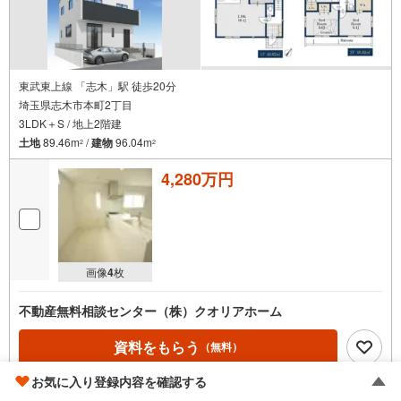
東武東上線 「志木」駅 徒歩20分
埼玉県志木市本町2丁目
3LDK＋S / 地上2階建
土地
89.46m
/
建物
96.04m
2
2
4,280万円
画像
4
枚
不動産無料相談センター（株）クオリアホーム
資料をもらう
（無料）
お気に入り登録内容を確認する
電話する
（通話料無料）