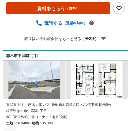
資料をもらう
（無料）
電話する
（通話料無料）
取り扱い不動産会社をもっと見る（
全
2
社
）
志木市中宗岡1丁目
東武東上線 「志木」駅 バス10分 志木高校入口 バス停下車 徒歩5分
埼玉県志木市中宗岡1丁目
3SLDK＋WIC、畳コーナー / 地上2階建
土地
110.34m
/
建物
105.3m
2
2