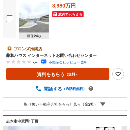
3,980万円
成約でもらえる
画像
24
枚
ブロンズ推奨店
藤和ハウス インターネットお問い合わせセンター
-.--
不動産会社レビュー 2件
資料をもらう
（無料）
電話する
（通話料無料）
取り扱い不動産会社をもっと見る（
全
2
社
）
志木市中宗岡1丁目