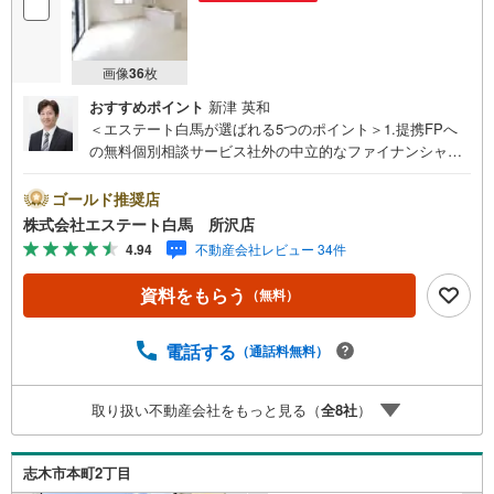
画像
36
枚
おすすめポイント
新津 英和
＜エステート白馬が選ばれる5つのポイント＞1.提携FPへ
の無料個別相談サービス社外の中立的なファイナンシャル
プランナーと無料相談できます。ローン返済について保険
や学費等も含めてシミュレーションをご提案できます2.物
ゴールド推奨店
件情報が豊富所沢市を中心にたくさんの情報をご用意して
株式会社エステート白馬 所沢店
おります。インターネット広告前の物件も多数取り揃えて
4.94
不動産会社レビュー 34件
おります。お客様のご希望エリアをお申し付けください。
3.自社グループでリフォーム、新築請負所沢店の3階はリフ
資料をもらう
（無料）
ォーム、注文建築部門の相談スペースです。一級建築士を
はじめとした専門スタッフがおりますのでご見学とあわせ
て、リフォームや注文建築についてご相談頂けます4.年中
電話する
（通話料無料）
無休（年末年始除く）で営業しております営業時間 9:30
～19:00 この時間はお電話でのお問合わせがスムーズです
取り扱い不動産会社をもっと見る（
全
8
社
）
5.お子様連れでおこしくださいキッズスペース、授乳室、
オムツ替えベッド、アンパンマンジュースをご用意してお
ります。ご見学ご希望の方は、右上の“室内・現地を見学す
志木市本町2丁目
る（無料）をボタンからご予約ください。