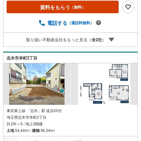
資料をもらう
（無料）
電話する
（通話料無料）
取り扱い不動産会社をもっと見る（
全
2
社
）
志木市本町2丁目
東武東上線 「志木」駅 徒歩20分
埼玉県志木市本町2丁目
2LDK＋S / 地上3階建
土地
54.44m
/
建物
96.24m
2
2