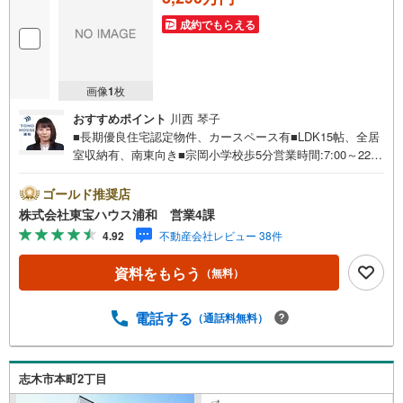
成約でもらえる
画像
1
枚
おすすめポイント
川西 琴子
■長期優良住宅認定物件、カースペース有■LDK15帖、全居
室収納有、南東向き■宗岡小学校歩5分営業時間:7:00～22:0
0（年中無休）こちらの時間帯はお電話でのお問い合わせが
スムーズにご案内できますぜひお気軽にご連絡下さい！東
ゴールド推奨店
宝ハウスライフソリューションズグループ 東宝ハウス浦
株式会社東宝ハウス浦和 営業4課
和 特別提携金利〔一例〕東宝ハウス浦和の住宅ローン■変
4.92
不動産会社レビュー 38件
動金利全期間引下げプラン⇒住宅ローン金利優遇割の最大
適用《0.89％》と某信用金庫金利1.275％の比較借入金4000
資料をもらう
（無料）
万円返済期間35年の総返済額の差額:303万円※2026年7月末
実行分まで（審査・要件があります）◇TOHO HOUSE CL
UBで生涯の安心をお届け◇東宝ハウスのライフパートナー
電話する
（通話料無料）
が直接ご対応ライフプランニング、かけつけサポート、Clu
b Offプレミアムなど多彩なサービスがございます
志木市本町2丁目