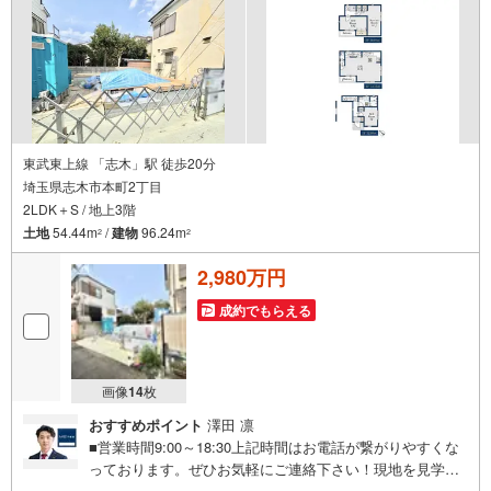
東武東上線 「志木」駅 徒歩20分
埼玉県志木市本町2丁目
2LDK＋S / 地上3階
土地
54.44m
/
建物
96.24m
2
2
2,980万円
成約でもらえる
画像
14
枚
おすすめポイント
澤田 凛
■営業時間9:00～18:30上記時間はお電話が繋がりやすくな
っております。ぜひお気軽にご連絡下さい！現地を見学さ
れる場合は「室内・現地を見学する（無料）」ボタンより