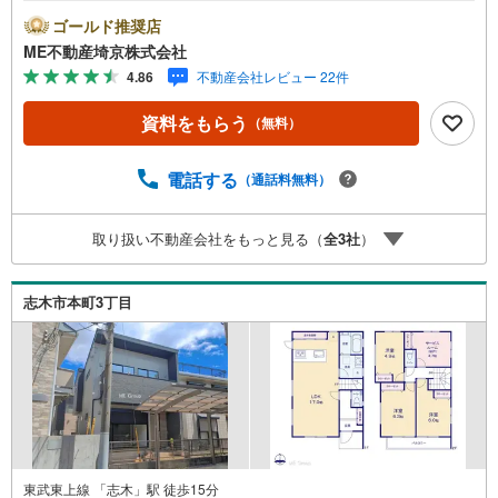
ご希望の日時をご記入いただけますとスムーズにご案内が
ゴールド推奨店
可能です。■ご来店特典1.ご見学、ご来店後にアンケート記
ME不動産埼京株式会社
入でもれなく3、000円のQUOカードプレゼント（1組様1回
4.86
不動産会社レビュー 22件
限り後日郵送）2.未公開の物件情報をご紹介3.不動産ご購
入、ご売却、太陽光発電システムご検討中のお客様、ご紹
資料をもらう
（無料）
介でもれなくQUOカード3、000円分プレゼント更にご紹介
のお客様が弊社仲介にてご契約頂くと、1万円から最大10万
円のご紹介料をお支払いさせて頂きます！詳しくはスタッ
電話する
（通話料無料）
フ迄■県内有数の大型店舗1.店舗敷地内に大型駐車場完備、
マイカーでも安心！2.チャイルドスペース、授乳室、ベビ
取り扱い不動産会社をもっと見る（
全
3
社
）
ーベッド完備3.他にもファミリーに優しい『あったら良い
な』がここにある！ミルク用浄水サーバー、紙おむつ、ア
メニティ、大型個室2部屋、各ブースモニター等
志木市本町3丁目
東武東上線 「志木」駅 徒歩15分