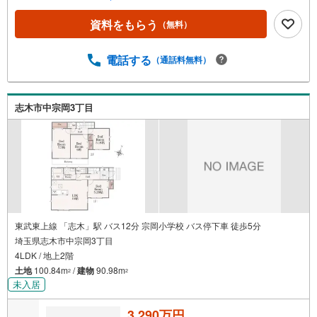
期間引下げプラン⇒住宅ローン金利優遇割の最大適用《0.8
9％》と某信用金庫金利1.275％の比較借入金4000万円返済
資料をもらう
（無料）
期間35年の総返済額の差額:303万円※2026年7月末実行分ま
で（審査・要件があります）◇TOHO HOUSE CLUBで生涯
の安心をお届け◇東宝ハウスのライフパートナーが直接ご
電話する
（通話料無料）
対応ライフプランニング、かけつけサポート、Club Offプレ
ミアムなど多彩なサービスがございます
志木市中宗岡3丁目
東武東上線 「志木」駅 バス12分 宗岡小学校 バス停下車 徒歩5分
埼玉県志木市中宗岡3丁目
4LDK / 地上2階
土地
100.84m
/
建物
90.98m
2
2
未入居
3,290万円