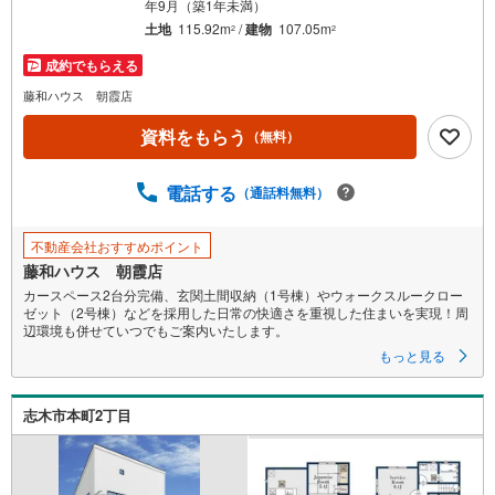
年9月（築1年未満）
土地
115.92m
/
建物
107.05m
2
2
成約でもらえる
藤和ハウス 朝霞店
資料をもらう
（無料）
電話する
（通話料無料）
不動産会社おすすめポイント
藤和ハウス 朝霞店
カースペース2台分完備、玄関土間収納（1号棟）やウォークスルークロー
ゼット（2号棟）などを採用した日常の快適さを重視した住まいを実現！周
辺環境も併せていつでもご案内いたします。
もっと見る
志木市本町2丁目