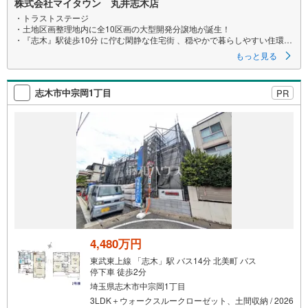
株式会社マイタウン 丸井志木店
る
・トラストステージ
・土地区画整理地内に全10区画の大型開発分譲地が誕生！
・『志木』駅徒歩10分 に佇む閑静な住宅街 、穏やかで暮らしやすい住環境
です！
もっと見る
・全区画100平米超のゆとりある敷地で理想の間取りが叶います！
・専任設計士と打合せを重ね、理想の住まいをカタチにできる「自由設
計」対応！
志木市中宗岡1丁目
PR
・見通しの良い開発道路に面した安心の街並み！
【マイタウンの自由設計】
～ご家族それぞれの夢が叶う素敵なフリープラン～
マイタウンの家づくりはお客様のライフスタイルやご希望をお伺いすると
ころから始まります。
お客様を理解してつくる家だから、本当にお客様にあった快適な空間が実
現できると考えております。
お客様のマイホーム実現のため、よきサポーターとしてお客様の住まい方
にフィットしたオンリーワンのプランづくりをお手伝いいたします。
まずはお気軽にお問い合わせ下さい。
「室内・現地を見学する（無料）」よりインターネット予約でご見学が可
能です。
4,480万円
営業時間:10:30～20:00（定休日:火・水曜）
こちらのお時間帯はお電話でのお問い合わせがスムーズにご案内できま
東武東上線 「志木」駅 バス14分 北美町 バス
す。
停下車 徒歩2分
埼玉県志木市中宗岡1丁目
3LDK＋ウォークスルークローゼット、土間収納 / 2026