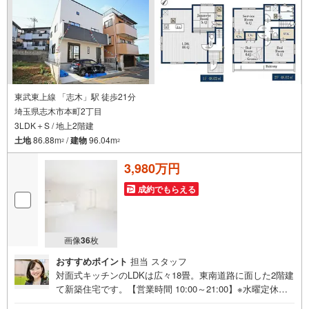
東武東上線 「志木」駅 徒歩21分
埼玉県志木市本町2丁目
3LDK＋S / 地上2階建
土地
86.88m
/
建物
96.04m
2
2
3,980万円
成約でもらえる
画像
36
枚
おすすめポイント
担当 スタッフ
対面式キッチンのLDKは広々18畳。東南道路に面した2階建
て新築住宅です。【営業時間 10:00～21:00】※水曜定休上
記時間はお電話が繋がりやすくなっております。ぜひお気