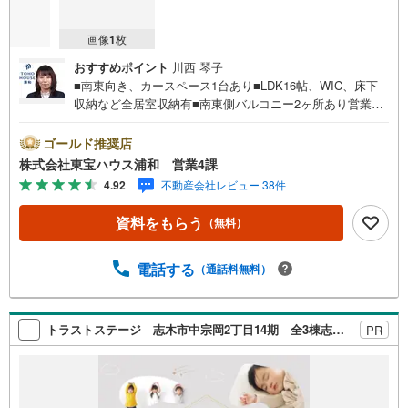
画像
1
枚
おすすめポイント
川西 琴子
■南東向き、カースペース1台あり■LDK16帖、WIC、床下
収納など全居室収納有■南東側バルコニー2ヶ所あり営業時
間:7:00～22:00（年中無休）こちらの時間帯はお電話での
お問い合わせがスムーズにご案内できますぜひお気軽にご
ゴールド推奨店
連絡下さい！東宝ハウスライフソリューションズグルー
株式会社東宝ハウス浦和 営業4課
プ 東宝ハウス浦和 特別提携金利〔一例〕東宝ハウス浦
4.92
不動産会社レビュー 38件
和の住宅ローン■変動金利全期間引下げプラン⇒住宅ローン
金利優遇割の最大適用《0.89％》と某信用金庫金利1.275％
資料をもらう
（無料）
の比較借入金4000万円返済期間35年の総返済額の差額:303
万円※2026年7月末実行分まで（審査・要件があります）◇
TOHO HOUSE CLUBで生涯の安心をお届け◇東宝ハウスの
電話する
（通話料無料）
ライフパートナーが直接ご対応ライフプランニング、かけ
つけサポート、Club Offプレミアムなど多彩なサービスがご
ざいます
トラストステージ 志木市中宗岡2丁目14期 全3棟志木市中宗岡2丁目14期
PR