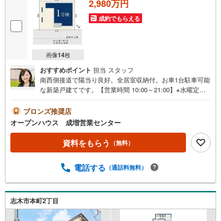
2,980万円
成約でもらえる
画像
14
枚
おすすめポイント
担当 スタッフ
南西側接道で陽当り良好。全居室収納付。お車1台駐車可能
な新築戸建てです。【営業時間 10:00～21:00】※水曜定休
上記時間はお電話が繋がりやすくなっております。ぜひお
気軽にご連絡ください！現地を見学される場合は「室内・
ブロンズ推奨店
現地を見学する（無料）」ボタンよりご希望の日時をご記
オープンハウス 成増営業センター
入いただけますとスムーズにご案内が可能です。◎現地の
ご案内について・平日や夜遅い時間帯もご案内が可能 ※定
資料をもらう
（無料）
休日を除く・経験豊富なスタッフが物件詳細を丁寧にご説
明いたします。・車でご自宅や最寄り駅等、ご指定の場所
電話する
（通話料無料）
まで送迎します。・チャイルドシートのご用意ございま
す。◎個別FP相談会 無料物件のご紹介だけでなく住宅ロ
ーン・資金のご相談、まずは家探しについて話を聞きたい
という方も大歓迎です！年間8000棟以上の限定物件を発表
志木市本町2丁目
しているオープンハウスだから出会える物件が多数ござい
ます。ぜひお気軽にご連絡・ご相談ください！※限定物件: