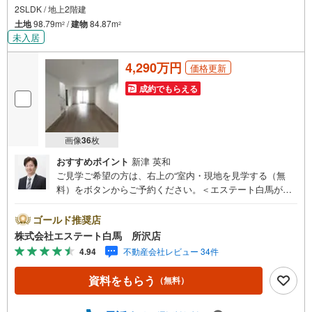
2SLDK / 地上2階建
土地
98.79m
/
建物
84.87m
2
2
未入居
4,290万円
価格更新
成約でもらえる
画像
36
枚
おすすめポイント
新津 英和
ご見学ご希望の方は、右上の“室内・現地を見学する（無
料）をボタンからご予約ください。＜エステート白馬が選
ばれる5つのポイント＞1.提携FPへの無料個別相談サービ
ス社外の中立的なファイナンシャルプランナーと無料相談
ゴールド推奨店
できます。ローン返済について保険や学費等も含めてシミ
株式会社エステート白馬 所沢店
ュレーションをご提案できます2.物件情報が豊富所沢市を
4.94
不動産会社レビュー 34件
中心にたくさんの情報をご用意しております。インターネ
ット広告前の物件も多数取り揃えております。お客様のご
資料をもらう
（無料）
希望エリアをお申し付けください。3.自社グループでリフ
ォーム、新築請負所沢店の3階はリフォーム、注文建築部門