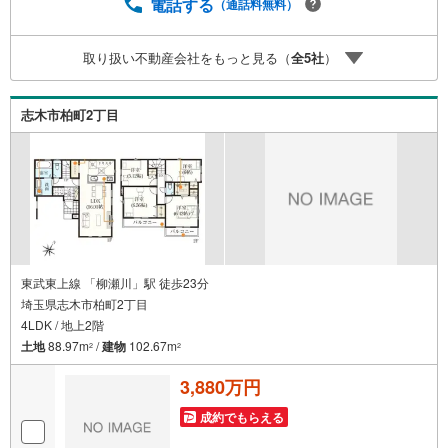
円のご紹介料をお支払いさせて頂きます！詳しくはスタッ
電話する
（通話料無料）
フ迄■県内有数の大型店舗1.店舗敷地内に大型駐車場完備、
マイカーでも安心！2.チャイルドスペース、授乳室、ベビ
取り扱い不動産会社をもっと見る（
全
5
社
）
ーベッド完備3.他にもファミリーに優しい『あったら良い
な』がここにある！ミルク用浄水サーバー、紙おむつ、ア
メニティ、大型個室2部屋、各ブースモニター等
志木市柏町2丁目
東武東上線 「柳瀬川」駅 徒歩23分
埼玉県志木市柏町2丁目
4LDK / 地上2階
土地
88.97m
/
建物
102.67m
2
2
3,880万円
成約でもらえる