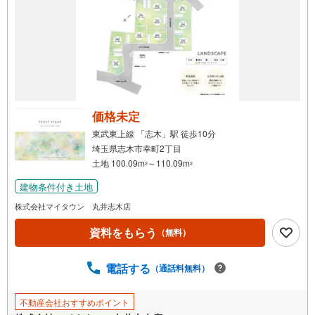
で
通
知
を
受
け
取
る
価格未定
・
東武東上線 「志木」駅 徒歩10分
条
埼玉県志木市幸町2丁目
件
土地 100.09m
～110.09m
2
2
を
建物条件付き土地
マ
イ
株式会社マイタウン 丸井志木店
ペ
資料をもらう
（無料）
ー
ジ
に
電話する
（通話料無料）
保
存
不動産会社おすすめポイント
す