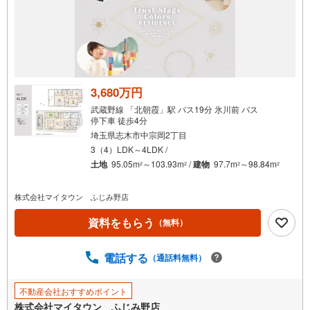
3,680万円
武蔵野線 「北朝霞」駅 バス19分 氷川前 バス
停下車 徒歩4分
埼玉県志木市中宗岡2丁目
3（4）LDK～4LDK /
土地
95.05m
～103.93m
/
建物
97.7m
～98.84m
2
2
2
2
株式会社マイタウン ふじみ野店
資料をもらう
（無料）
電話する
（通話料無料）
不動産会社おすすめポイント
株式会社マイタウン ふじみ野店