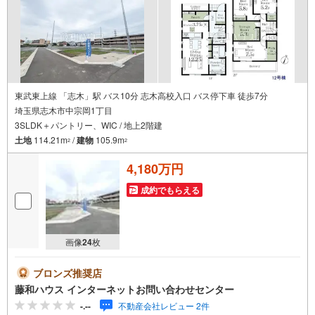
東武東上線 「志木」駅 バス10分 志木高校入口 バス停下車 徒歩7分
埼玉県志木市中宗岡1丁目
3SLDK＋パントリー、WIC / 地上2階建
土地
114.21m
/
建物
105.9m
2
2
4,180万円
成約でもらえる
画像
24
枚
ブロンズ推奨店
藤和ハウス インターネットお問い合わせセンター
-.--
不動産会社レビュー 2件