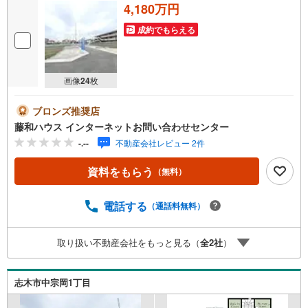
4,180万円
成約でもらえる
画像
24
枚
ブロンズ推奨店
藤和ハウス インターネットお問い合わせセンター
-.--
不動産会社レビュー 2件
資料をもらう
（無料）
電話する
（通話料無料）
取り扱い不動産会社をもっと見る（
全
2
社
）
志木市中宗岡1丁目