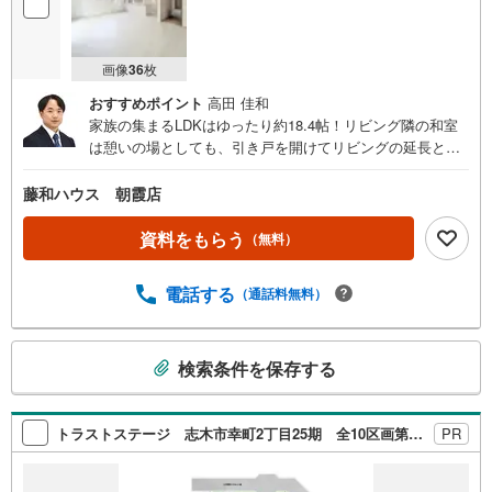
画像
36
枚
おすすめポイント
高田 佳和
家族の集まるLDKはゆったり約18.4帖！リビング隣の和室
は憩いの場としても、引き戸を開けてリビングの延長とし
ても使えます。全居室に収納スペースを備えており、生活
空間を有効活用できます。ぜひお問合せ下さい！
藤和ハウス 朝霞店
資料をもらう
（無料）
電話する
（通話料無料）
こ
検索条件を保存する
の
検
索
トラストステージ 志木市幸町2丁目25期 全10区画第1期分譲 2次販売 宅地分譲3区画
PR
条
件