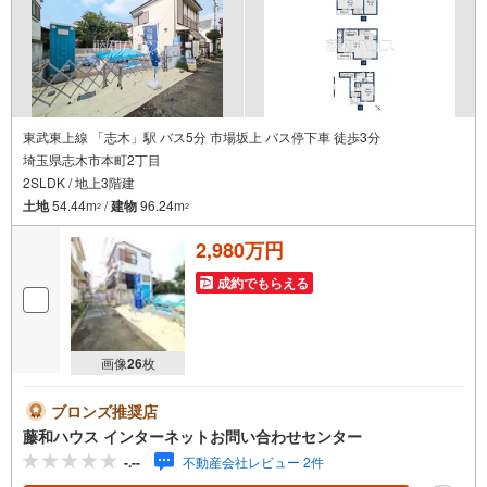
当社のみ、もしくは当社を含めた数社でのみご紹介可能な
オープンハウス・ディベロップメントの物件
東武東上線 「志木」駅 バス5分 市場坂上 バス停下車 徒歩3分
埼玉県志木市本町2丁目
2SLDK / 地上3階建
土地
54.44m
/
建物
96.24m
2
2
2,980万円
成約でもらえる
画像
26
枚
ブロンズ推奨店
藤和ハウス インターネットお問い合わせセンター
-.--
不動産会社レビュー 2件