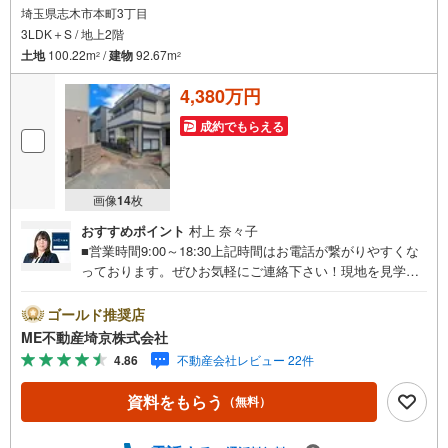
埼玉県志木市本町3丁目
3LDK＋S / 地上2階
土地
100.22m
/
建物
92.67m
2
2
4,380万円
成約でもらえる
画像
14
枚
おすすめポイント
村上 奈々子
■営業時間9:00～18:30上記時間はお電話が繋がりやすくな
っております。ぜひお気軽にご連絡下さい！現地を見学さ
れる場合は「室内・現地を見学する（無料）」ボタンより
ご希望の日時をご記入いただけますとスムーズにご案内が
ゴールド推奨店
可能です。■ご来店特典1.ご見学、ご来店後にアンケート記
ME不動産埼京株式会社
入でもれなく3、000円のQUOカードプレゼント（1組様1回
4.86
不動産会社レビュー 22件
限り後日郵送）2.未公開の物件情報をご紹介3.不動産ご購
入、ご売却、太陽光発電システムご検討中のお客様、ご紹
資料をもらう
（無料）
介でもれなくQUOカード3、000円分プレゼント更にご紹介
のお客様が弊社仲介にてご契約頂くと、1万円から最大10万