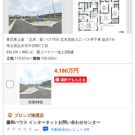
東武東上線 「志木」駅 バス10分 志木高校入口 バス停下車 徒歩7分
埼玉県志木市中宗岡1丁目
3SLDK＋WIC×2、畳コーナー / 地上2階建
土地
115.67m
/
建物
100.02m
2
2
4,180万円
成約でもらえる
画像
24
枚
ブロンズ推奨店
藤和ハウス インターネットお問い合わせセンター
-.--
不動産会社レビュー 2件