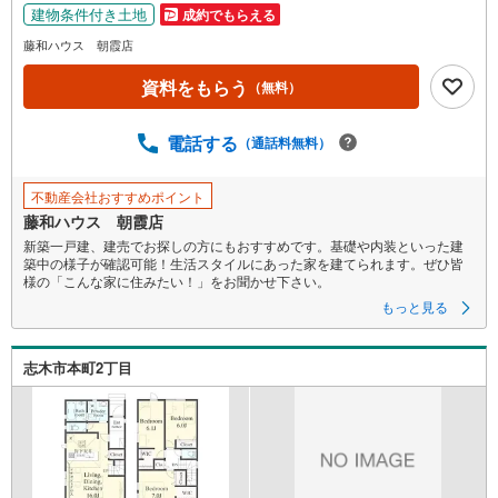
建物条件付き土地
成約でもらえる
営業時間内でのお電話でのお問い合わせがスムーズです。
お気軽にマイタウンふじみの店までお問い合わせ下さい。
藤和ハウス 朝霞店
資料をもらう
（無料）
電話する
（通話料無料）
不動産会社おすすめポイント
藤和ハウス 朝霞店
新築一戸建、建売でお探しの方にもおすすめです。基礎や内装といった建
築中の様子が確認可能！生活スタイルにあった家を建てられます。ぜひ皆
様の「こんな家に住みたい！」をお聞かせ下さい。
もっと見る
志木市本町2丁目