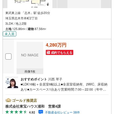
東武東上線 「志木」駅 徒歩20分
埼玉県志木市本町2丁目
3LDK / 地上2階
土地
125.86m
/
建物
87.56m
2
2
未入居
4,280万円
成約でもらえる
画像
1
枚
おすすめポイント
川西 琴子
■LDK16帖＋全居室6帖以上■全居室収納有、2WIC、床収納
あり■カースペース1台あり営業時間:7:00～22:00（年中無
休）こちらの時間帯はお電話でのお問い合わせがスムーズ
にご案内できますぜひお気軽にご連絡下さい！東宝ハウス
ゴールド推奨店
ライフソリューションズグループ 東宝ハウス浦和 特別
株式会社東宝ハウス浦和 営業4課
提携金利〔一例〕東宝ハウス浦和の住宅ローン■変動金利全
4.92
不動産会社レビュー 38件