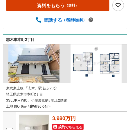
資料をもらう
（無料）
電話する
（通話料無料）
志木市本町2丁目
東武東上線 「志木」駅 徒歩20分
埼玉県志木市本町2丁目
3SLDK＋WIC、小屋裏収納 / 地上2階建
土地
89.46m
/
建物
96.04m
2
2
3,980万円
成約でもらえる