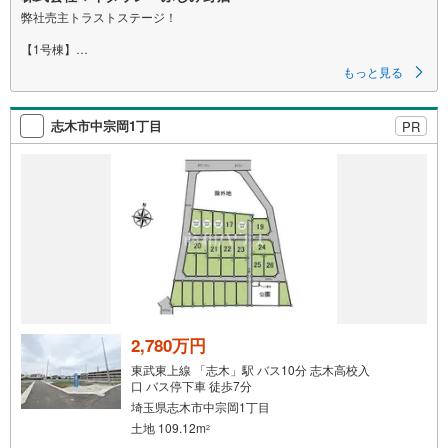
弊社売主トラストステージ！
【1号棟】
4LDKのゆとりある間取りに、SICや3か所のWICを備えた収納豊富な住まい
もっと見る
です。
【2号棟・3号棟】
志木市中宗岡1丁目
PR
3LDK＋将来4LDK対応の可変性のある間取り。
SICやパントリー、全居室収納を備え、収納力も充実しています。
全棟に折り上げ天井や下がり天井を採用し、開放感のある上質な空間を演
出。
ヘーベルパワーボード採用で、耐久性・断熱性にも優れています。
完成済みの弊社施工物件もご見学いただけますので、ぜひお気軽にお問い
合わせください。
ぜひ「現地見学（無料）」をクリックして、ご確認ください！
初めてご購入されるお客様にも、物件のご案内はもちろん、
周辺環境についても詳しくご説明いたします。
2,780万円
事前にご質問やご希望の情報をお知らせいただければ、
見学当日にしっかりとご説明させていただきます。
東武東上線 「志木」駅 バス10分 志木高校入
口 バス停下車 徒歩7分
■営業時間
埼玉県志木市中宗岡1丁目
AM9:00～PM20:00
土地 109.12m
2
定休日火曜日・水曜日