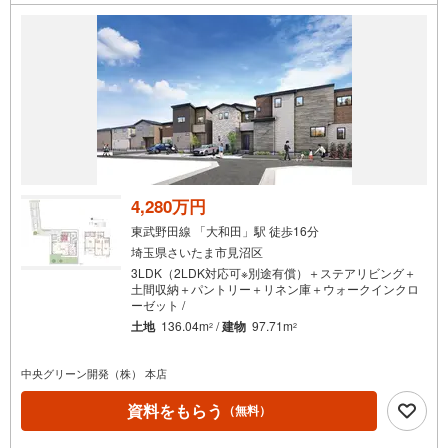
条
件
で
通
知
を
受
け
取
る
4,280万円
・
東武野田線 「大和田」駅 徒歩16分
条
埼玉県さいたま市見沼区
件
3LDK（2LDK対応可※別途有償）＋ステアリビング＋
を
土間収納＋パントリー＋リネン庫＋ウォークインクロ
ーゼット /
マ
土地
136.04m
/
建物
97.71m
2
2
イ
ペ
中央グリーン開発（株） 本店
ー
ジ
資料をもらう
（無料）
に
保