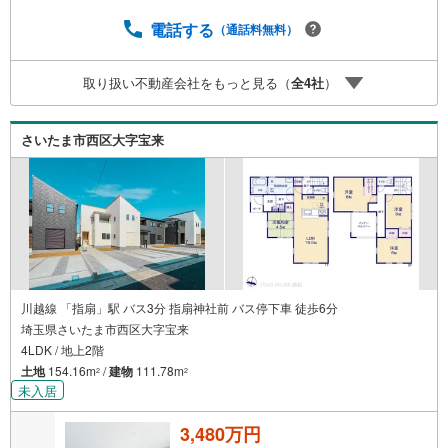
入金4000万円返済期間35年の総返済額の差額:303万円※202
6年7月末実行分まで（審査・要件があります）◇TOHO HO
電話する
（通話料無料）
USE CLUBで生涯の安心をお届け◇東宝ハウスのライフパ
ートナーが直接ご対応ライフプランニング、かけつけサポ
取り扱い不動産会社をもっと見る（
全
4
社
）
ート、Club Offプレミアムなど多彩なサービスがございます
さいたま市西区大字宝来
川越線 「指扇」駅 バス3分 指扇神社前 バス停下車 徒歩6分
埼玉県さいたま市西区大字宝来
4LDK / 地上2階
土地
154.16m
/
建物
111.78m
2
2
未入居
3,480万円