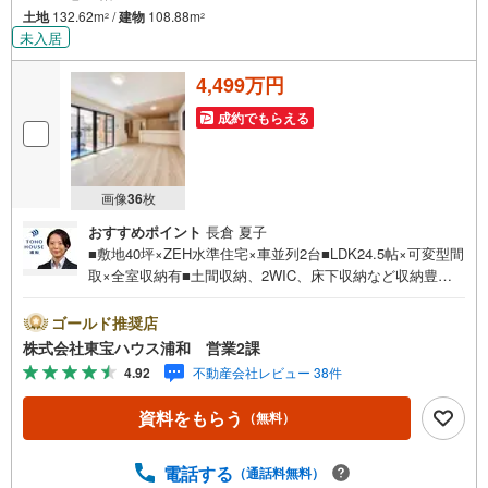
土地
132.62m
/
建物
108.88m
2
2
未入居
4,499万円
成約でもらえる
画像
36
枚
おすすめポイント
長倉 夏子
■敷地40坪×ZEH水準住宅×車並列2台■LDK24.5帖×可変型間
取×全室収納有■土間収納、2WIC、床下収納など収納豊富
お問合せでもれなく「住宅ローン講座」プレゼント！営業
時間:7:00～22:00（年中無休）こちらの時間帯はお電話で
ゴールド推奨店
のお問い合わせがスムーズにご案内できますぜひお気軽に
株式会社東宝ハウス浦和 営業2課
ご連絡下さい！東宝ハウスライフソリューションズグルー
4.92
不動産会社レビュー 38件
プ 東宝ハウス浦和 特別提携金利〔一例〕東宝ハウス浦
和の住宅ローン■変動金利全期間引下げプラン⇒住宅ローン
資料をもらう
（無料）
金利優遇割の最大適用《0.89％》と某信用金庫金利1.275％
の比較借入金4000万円返済期間35年の総返済額の差額:303
万円※2026年7月末実行分まで（審査・要件があります）◇
電話する
（通話料無料）