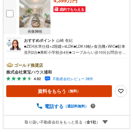
4,399万円
成約でもらえる
画像
36
枚
おすすめポイント
山崎 有紀
■ZEH水準仕様×2階建×4LDK■LDK18帖×食洗機×WIC■駐車
並列2台■東町小学校歩4分■コープみらい歩10分お問合せで
もれなく「住宅ローン講座」プレゼント！営業時間:7:00～
22:00（年中無休）こちらの時間帯はお電話でのお問い合わ
ゴールド推奨店
せがスムーズにご案内できますぜひお気軽にご連絡下さ
株式会社東宝ハウス浦和
い！東宝ハウスライフソリューションズグループ 東宝ハ
4.92
不動産会社レビュー 38件
ウス浦和 特別提携金利〔一例〕東宝ハウス浦和の住宅ロ
ーン■変動金利全期間引下げプラン⇒住宅ローン金利優遇割
資料をもらう
（無料）
の最大適用《0.89％》と某信用金庫金利1.275％の比較借入
金4000万円返済期間35年の総返済額の差額:303万円※2026
年7月末実行分まで（審査・要件があります）◇TOHO HO
電話する
（通話料無料）
USE CLUBで生涯の安心をお届け◇東宝ハウスのライフパ
ートナーが直接ご対応ライフプランニング、かけつけサポ
取り扱い不動産会社をもっと見る（
全
1
社
）
ート、Club Offプレミアムなど多彩なサービスがございます