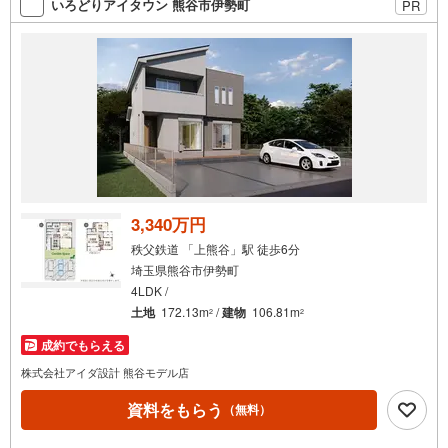
いろどりアイタウン 熊谷市伊勢町
PR
3,340万円
秩父鉄道 「上熊谷」駅 徒歩6分
埼玉県熊谷市伊勢町
4LDK /
土地
172.13m
/
建物
106.81m
2
2
成約でもらえる
株式会社アイダ設計 熊谷モデル店
資料をもらう
（無料）