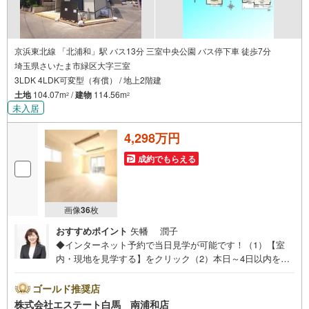
京浜東北線 「北浦和」駅 バス13分 三室中央公園 バス停下車 徒歩7分
埼玉県さいたま市緑区大字三室
3LDK 4LDK可変型（有償） / 地上2階建
土地
104.07m
/
建物
114.56m
2
2
未入居
4,298万円
成約でもらえる
画像
36
枚
おすすめポイント
矢幡 潤子
◆インターネット予約で当日見学が可能です！（1）【室
内・現地を見学する】をクリック（2）本日～4日以内をご
希望の方は、「ご要望・ご質問欄」にご希望日時をご記入
ください。◆10:00～21:00はお電話でのお問い合わせがス
ゴールド推奨店
ムーズです。●住宅性能表示取得・長期優良住宅●食洗器や
株式会社エステート白馬 南浦和店