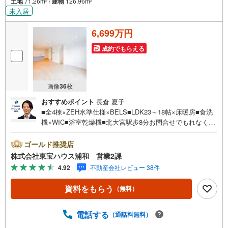
土地
71.26m
/
建物
126.96m
2
2
未入居
6,699万円
成約でもらえる
画像
36
枚
おすすめポイント
長倉 夏子
■全4棟×ZEH水準仕様×BELS■LDK23～18帖×床暖房■食洗
機×WIC■浴室乾燥機■北大宮駅歩8分お問合せでもれなく
「住宅ローン講座」プレゼント！営業時間:7:00～22:00
（年中無休）こちらの時間帯はお電話でのお問い合わせが
ゴールド推奨店
スムーズにご案内できますぜひお気軽にご連絡下さい！東
株式会社東宝ハウス浦和 営業2課
宝ハウスライフソリューションズグループ 東宝ハウス浦
4.92
不動産会社レビュー 38件
和 特別提携金利〔一例〕東宝ハウス浦和の住宅ローン■変
動金利全期間引下げプラン⇒住宅ローン金利優遇割の最大
資料をもらう
（無料）
適用《0.89％》と某信用金庫金利1.275％の比較借入金4000
万円返済期間35年の総返済額の差額:303万円※2026年7月末
実行分まで（審査・要件があります）◇TOHO HOUSE CL
電話する
（通話料無料）
UBで生涯の安心をお届け◇東宝ハウスのライフパートナー