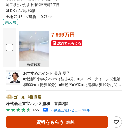
埼玉県さいたま市浦和区元町3丁目
3LDK＋S / 地上3階
土地
79.15m
/
建物
119.76m
2
2
未入居
7,999万円
成約でもらえる
画像
36
枚
おすすめポイント
長倉 夏子
■北浦和小学校250m（徒歩4分）■スーパークイーンズ北浦
和800m（徒歩10分）■床暖房■WIC■北浦和駅歩10分お問合
せでもれなく「住宅ローン講座」プレゼント！営業時間:7:
00～22:00（年中無休）こちらの時間帯はお電話でのお問い
ゴールド推奨店
合わせがスムーズにご案内できますぜひお気軽にご連絡下
株式会社東宝ハウス浦和 営業2課
さい！東宝ハウスライフソリューションズグループ 東宝
4.92
不動産会社レビュー 38件
ハウス浦和 特別提携金利〔一例〕東宝ハウス浦和の住宅
ローン■変動金利全期間引下げプラン⇒住宅ローン金利優遇
資料をもらう
（無料）
割の最大適用《0.89％》と某信用金庫金利1.275％の比較借