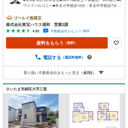
ワイドバルコニー■本太小学校歩10分・本太中学校歩7分お
問合せでもれなく「住宅ローン講座」プレゼント！営業時
間:7:00～22:00（年中無休）こちらの時間帯はお電話での
ゴールド推奨店
お問い合わせがスムーズにご案内できますぜひお気軽にご
株式会社東宝ハウス浦和 営業2課
連絡下さい！東宝ハウスライフソリューションズグルー
4.92
不動産会社レビュー 38件
プ 東宝ハウス浦和 特別提携金利〔一例〕東宝ハウス浦
和の住宅ローン■変動金利全期間引下げプラン⇒住宅ローン
資料をもらう
（無料）
金利優遇割の最大適用《0.89％》と某信用金庫金利1.275％
の比較借入金4000万円返済期間35年の総返済額の差額:303
万円※2026年7月末実行分まで（審査・要件があります）◇
電話する
（通話料無料）
TOHO HOUSE CLUBで生涯の安心をお届け◇東宝ハウスの
ライフパートナーが直接ご対応ライフプランニング、かけ
取り扱い不動産会社をもっと見る（
全
2
社
）
つけサポート、Club Offプレミアムなど多彩なサービスがご
ざいます
さいたま市緑区大字三室