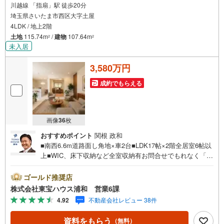
川越線 「指扇」駅 徒歩20分
埼玉県さいたま市西区大字土屋
4LDK / 地上2階
土地
115.74m
/
建物
107.64m
2
2
未入居
3,580万円
成約でもらえる
画像
36
枚
おすすめポイント
関根 政和
■南西6.6m道路面し角地×車2台■LDK17帖×2階全居室6帖以
上■WIC、床下収納など全室収納有お問合せでもれなく「住
宅ローン講座」プレゼント！営業時間:7:00～22:00（年中
無休）こちらの時間帯はお電話でのお問い合わせがスムー
ゴールド推奨店
ズにご案内できますぜひお気軽にご連絡下さい！東宝ハウ
株式会社東宝ハウス浦和 営業6課
スライフソリューションズグループ 東宝ハウス浦和 特
4.92
不動産会社レビュー 38件
別提携金利〔一例〕東宝ハウス浦和の住宅ローン■変動金利
全期間引下げプラン⇒住宅ローン金利優遇割の最大適用
資料をもらう
（無料）