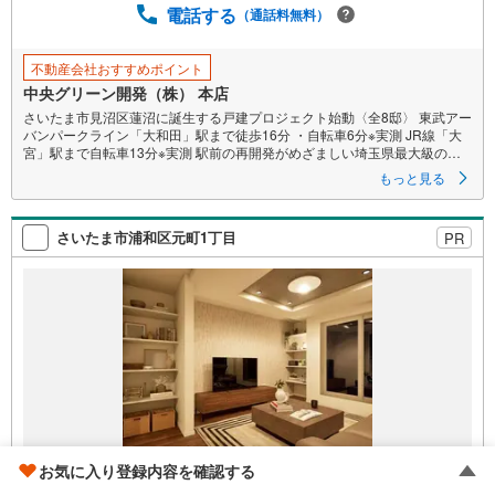
電話する
（通話料無料）
存
す
る
不動産会社おすすめポイント
中央グリーン開発（株） 本店
さいたま市見沼区蓮沼に誕生する戸建プロジェクト始動〈全8邸〉 東武アー
バンパークライン「大和田」駅まで徒歩16分 ・自転車6分※実測 JR線「大
宮」駅まで自転車13分※実測 駅前の再開発がめざましい埼玉県最大級のタ
ーミナル駅「大宮」を普段使いできるポジショニング。 大和田駅利用で
もっと見る
「大宮」駅まで直通6分 ・「池袋」駅まで38分 ・「東京」駅まで40分 全邸
敷地面積120平米以上のゆとりある敷地 ×カースペース2台対応 ポラスのオ
リジナル構造計算ソフト「ウッド・イノベーターNEXT」を活用した安心の
さいたま市浦和区元町1丁目
PR
「耐震等級3」取得 長期点検ときめ細やかにご入居後もサポートする「ロン
グサポート60」 ガスの温風で乾燥＆家事を時短するガス衣類乾燥機「乾太
くん」を全邸標準搭載 ウルトラファインバブルのお湯が使える「エコワン
X5」採用 食洗機 ・浴室乾燥機・電動シャッター・床暖房・宅配ボックス
緑の彩りに寄り添い、穏やかな住環境が広がる大和田エリア 「大和田小学
校」徒歩11分（810m） 「大谷中学校」徒歩13分（1,030m） ・「はすぬま
保育園」徒歩7分（500m）
お気に入り登録内容を確認する
5,280万円