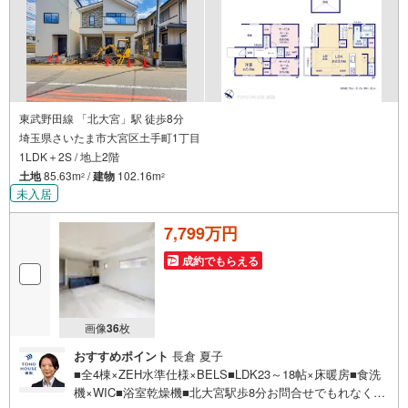
東武野田線 「北大宮」駅 徒歩8分
埼玉県さいたま市大宮区土手町1丁目
1LDK＋2S / 地上2階
土地
85.63m
/
建物
102.16m
2
2
未入居
7,799万円
成約でもらえる
画像
36
枚
おすすめポイント
長倉 夏子
■全4棟×ZEH水準仕様×BELS■LDK23～18帖×床暖房■食洗
機×WIC■浴室乾燥機■北大宮駅歩8分お問合せでもれなく