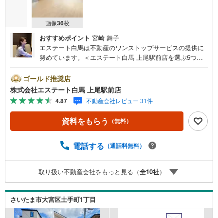
画像
36
枚
おすすめポイント
宮崎 舞子
エステート白馬は不動産のワンストップサービスの提供に
努めています。＜エステート白馬 上尾駅前店を選ぶ5つの
ポイント＞1.JR高崎線「上尾駅」から徒歩1分駅前の「イト
ーヨーカドー上尾駅前店」内に立地。2.無料駐車場完備の
ゴールド推奨店
お店立体駐車場は全480台収容可。駐車場完備してます。3.
株式会社エステート白馬 上尾駅前店
大型キッズスペース当店自慢のキッズスペースをぜひご覧
4.87
不動産会社レビュー 31件
ください。店内におむつ替えコーナーもご用意してます。
4.年中無休・365日営業でお手伝い営業時間:10時～20時ま
資料をもらう
（無料）
で。スピードある対応が自慢のお店です。5.提携FPへの無
料個別相談サービス社外の中立的なファイナンシャルプラ
ンナーと無料相談。ローン返済について、老後や学費等も
電話する
（通話料無料）
含めたシミュレーションをご提案できます。当店には宅地
建物取引士やファイナンシャルプランナー、住宅ローンア
取り扱い不動産会社をもっと見る（
全
10
社
）
ドバイザーなど、専門資格を持つスタッフが多数在籍して
おります。お客様からの資料請求、お問い合わせをお待ち
しております。
さいたま市大宮区土手町1丁目