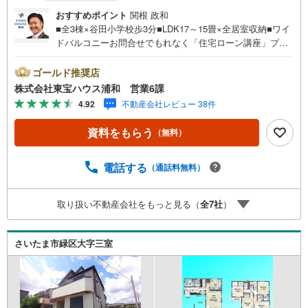
おすすめポイント
関根 政和
■全3棟×谷田小学校歩3分■LDK17～15畳×全居室収納■ワイ
ドバルコニーお問合せでもれなく「住宅ローン講座」プレ
ゼント！営業時間:7:00～22:00（年中無休）こちらの時間
帯はお電話でのお問い合わせがスムーズにご案内できます
ゴールド推奨店
ぜひお気軽にご連絡下さい！東宝ハウスライフソリューシ
株式会社東宝ハウス浦和 営業6課
ョンズグループ 東宝ハウス浦和 特別提携金利〔一例〕
4.92
不動産会社レビュー 38件
東宝ハウス浦和の住宅ローン■変動金利全期間引下げプラン
⇒住宅ローン金利優遇割の最大適用《0.89％》と某信用金
資料をもらう
（無料）
庫金利1.275％の比較借入金4000万円返済期間35年の総返
済額の差額:303万円※2026年7月末実行分まで（審査・要件
があります）◇TOHO HOUSE CLUBで生涯の安心をお届け
電話する
（通話料無料）
◇東宝ハウスのライフパートナーが直接ご対応ライフプラ
ンニング、かけつけサポート、Club Offプレミアムなど多彩
取り扱い不動産会社をもっと見る（
全
7
社
）
なサービスがございます
さいたま市緑区大字三室