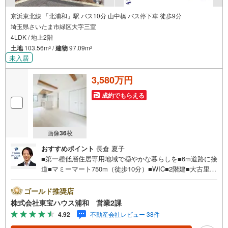
京浜東北線 「北浦和」駅 バス10分 山中橋 バス停下車 徒歩9分
埼玉県さいたま市緑区大字三室
4LDK / 地上2階
土地
103.56m
/
建物
97.09m
2
2
未入居
3,580万円
成約でもらえる
画像
36
枚
おすすめポイント
長倉 夏子
■第一種低層住居専用地域で穏やかな暮らしを■6m道路に接
道■マミーマート750m（徒歩10分）■WIC■2階建■大古里公
園300m（徒歩4分）お問合せでもれなく「住宅ローン講
座」プレゼント！営業時間:7:00～22:00（年中無休）こち
ゴールド推奨店
らの時間帯はお電話でのお問い合わせがスムーズにご案内
株式会社東宝ハウス浦和 営業2課
できますぜひお気軽にご連絡下さい！東宝ハウスライフソ
4.92
不動産会社レビュー 38件
リューションズグループ 東宝ハウス浦和 特別提携金利