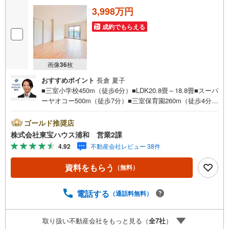
3,998万円
成約でもらえる
画像
36
枚
おすすめポイント
長倉 夏子
■三室小学校450m（徒歩6分）■LDK20.8畳～18.8畳■スーパ
ーヤオコー500m（徒歩7分）■三室保育園260m（徒歩4分）
お問合せでもれなく「住宅ローン講座」プレゼント！営業
時間:7:00～22:00（年中無休）こちらの時間帯はお電話で
ゴールド推奨店
のお問い合わせがスムーズにご案内できますぜひお気軽に
株式会社東宝ハウス浦和 営業2課
ご連絡下さい！東宝ハウスライフソリューションズグルー
4.92
不動産会社レビュー 38件
プ 東宝ハウス浦和 特別提携金利〔一例〕東宝ハウス浦
和の住宅ローン■変動金利全期間引下げプラン⇒住宅ローン
資料をもらう
（無料）
金利優遇割の最大適用《0.89％》と某信用金庫金利1.275％
の比較借入金4000万円返済期間35年の総返済額の差額:303
万円※2026年7月末実行分まで（審査・要件があります）◇
電話する
（通話料無料）
TOHO HOUSE CLUBで生涯の安心をお届け◇東宝ハウスの
ライフパートナーが直接ご対応ライフプランニング、かけ
取り扱い不動産会社をもっと見る（
全
7
社
）
つけサポート、Club Offプレミアムなど多彩なサービスがご