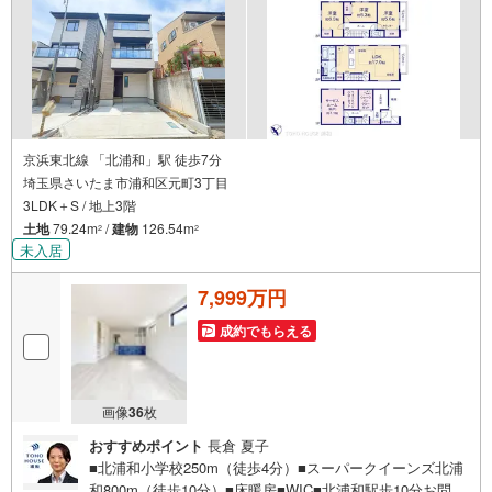
●小学校徒歩5分
●閑静な住宅地
●日当たり良好
●充実の設備
◇当社の強みは
（1）リフォーム（当社でも再販事業を行っている為、お客様に最適なプラ
ンをご提供できます。）
京浜東北線 「北浦和」駅 徒歩7分
（2）注文住宅のご紹介（提携ハウスメーカー7社を保有しておりますの
埼玉県さいたま市浦和区元町3丁目
で、ご予算・ご希望に合ったプランをご紹介できます。）
3LDK＋S / 地上3階
◇住まいに関する不動産情報を豊富に取り揃えております。またリフォー
土地
79.24m
/
建物
126.54m
2
2
ムの相談も承ります。
未入居
◇インターネット予約で当日現地見学が可能です
7,999万円
（1）［室内・現地を見学する］をクリック
（2）本日～4日以内をご希望の方は
「ご要望・ご質問欄」に希望日時をご記入ください！
成約でもらえる
画像
36
枚
おすすめポイント
長倉 夏子
■北浦和小学校250m（徒歩4分）■スーパークイーンズ北浦
和800m（徒歩10分）■床暖房■WIC■北浦和駅歩10分お問合