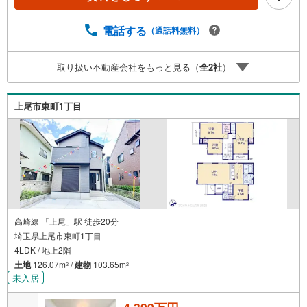
《0.89％》と某信用金庫金利1.275％の比較借入金4000万円
返済期間35年の総返済額の差額:303万円※2026年7月末実行
分まで（審査・要件があります）◇TOHO HOUSE CLUBで
電話する
（通話料無料）
生涯の安心をお届け◇東宝ハウスのライフパートナーが直
接ご対応ライフプランニング、かけつけサポート、Club Off
取り扱い不動産会社をもっと見る（
全
2
社
）
プレミアムなど多彩なサービスがございます
上尾市東町1丁目
高崎線 「上尾」駅 徒歩20分
埼玉県上尾市東町1丁目
4LDK / 地上2階
土地
126.07m
/
建物
103.65m
2
2
未入居