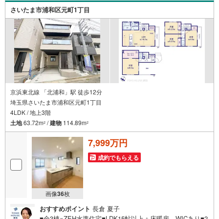
さいたま市浦和区元町1丁目
京浜東北線 「北浦和」駅 徒歩12分
埼玉県さいたま市浦和区元町1丁目
4LDK / 地上3階
土地
63.72m
/
建物
114.89m
2
2
7,999万円
成約でもらえる
画像
36
枚
おすすめポイント
長倉 夏子
■全3棟×ZEH水準住宅■LDK15帖以上＋床暖房、WICあり■2