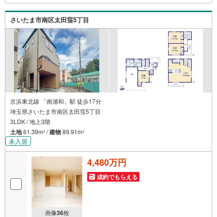
ざいます
さいたま市南区太田窪5丁目
京浜東北線 「南浦和」駅 徒歩17分
埼玉県さいたま市南区太田窪5丁目
3LDK / 地上3階
土地
61.39m
/
建物
89.91m
2
2
未入居
4,480万円
成約でもらえる
画像
36
枚