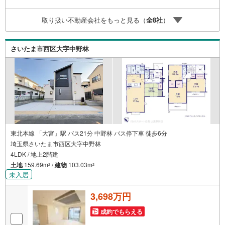
TOHO HOUSE CLUBで生涯の安心をお届け◇東宝ハウスの
ライフパートナーが直接ご対応ライフプランニング、かけ
取り扱い不動産会社をもっと見る（
全
8
社
）
つけサポート、Club Offプレミアムなど多彩なサービスがご
ざいます
さいたま市西区大字中野林
東北本線 「大宮」駅 バス21分 中野林 バス停下車 徒歩6分
埼玉県さいたま市西区大字中野林
4LDK / 地上2階建
土地
159.69m
/
建物
103.03m
2
2
未入居
3,698万円
成約でもらえる