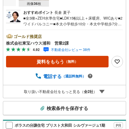
画像
36
枚
おすすめポイント
長倉 夏子
■全3棟×ZEH水準住宅■LDK15帖以上＋床暖房、WICあり■2
ワイドバルコニー■本太小学校歩10分・本太中学校歩7分お
問合せでもれなく「住宅ローン講座」プレゼント！営業時
間:7:00～22:00（年中無休）こちらの時間帯はお電話での
ゴールド推奨店
お問い合わせがスムーズにご案内できますぜひお気軽にご
株式会社東宝ハウス浦和 営業2課
連絡下さい！東宝ハウスライフソリューションズグルー
4.92
不動産会社レビュー 38件
プ 東宝ハウス浦和 特別提携金利〔一例〕東宝ハウス浦
和の住宅ローン■変動金利全期間引下げプラン⇒住宅ローン
資料をもらう
（無料）
金利優遇割の最大適用《0.89％》と某信用金庫金利1.275％
の比較借入金4000万円返済期間35年の総返済額の差額:303
万円※2026年7月末実行分まで（審査・要件があります）◇
電話する
（通話料無料）
TOHO HOUSE CLUBで生涯の安心をお届け◇東宝ハウスの
ライフパートナーが直接ご対応ライフプランニング、かけ
取り扱い不動産会社をもっと見る（
全
2
社
）
つけサポート、Club Offプレミアムなど多彩なサービスがご
ざいます
こ
検索条件を保存する
の
検
索
ポラスの分譲住宅 ブリスト大和田 シルヴァージュ1期
PR