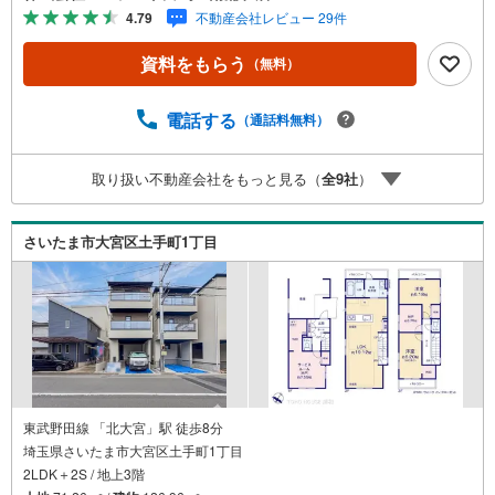
浴室乾燥機など充実の設備●コンビニ・スーパー徒歩約8分
4.79
不動産会社レビュー 29件
【Yahoo！ 不動産キャンペーン対象店舗です】 当店で物
件を成約するとPayPayボーナスをプレゼント！◆エステー
資料をもらう
（無料）
ト白馬の5大サポート◆1.FP相談サポート社外のファイナ
ンシャルプランナーと資金相談が無料2.設備保証の延長サ
ービス新築住宅は2年、中古住宅は半年の設備修理サービス
電話する
（通話料無料）
が無料で付帯3.注文住宅「白馬の家」高気密・高断熱のフ
ルオーダー住宅「白馬の家」のご提案可能4.見学時、建築
取り扱い不動産会社をもっと見る（
全
9
社
）
士同行サービス目視検査やリフォーム費用をお伝えするな
どの無料サービス5.お引渡し後もしっかりサポートCSサポ
ート室がお引渡し後のお悩みもしっかりサポートします
さいたま市大宮区土手町1丁目
東武野田線 「北大宮」駅 徒歩8分
埼玉県さいたま市大宮区土手町1丁目
2LDK＋2S / 地上3階