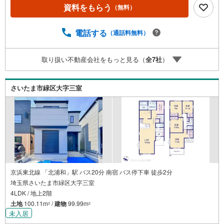
〔一例〕東宝ハウス浦和の住宅ローン■変動金利全期間引下
資料をもらう
（無料）
げプラン⇒住宅ローン金利優遇割の最大適用《0.89％》と
某信用金庫金利1.275％の比較借入金4000万円返済期間35
年の総返済額の差額:303万円※2026年7月末実行分まで（審
電話する
（通話料無料）
査・要件があります）◇TOHO HOUSE CLUBで生涯の安心
をお届け◇東宝ハウスのライフパートナーが直接ご対応ラ
取り扱い不動産会社をもっと見る（
全
7
社
）
イフプランニング、かけつけサポート、Club Offプレミアム
など多彩な…
さいたま市緑区大字三室
京浜東北線 「北浦和」駅 バス20分 南宿 バス停下車 徒歩2分
埼玉県さいたま市緑区大字三室
4LDK / 地上2階
土地
100.11m
/
建物
99.99m
2
2
未入居