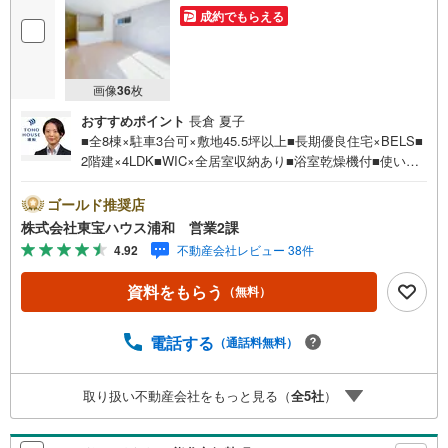
成約でもらえる
画像
36
枚
おすすめポイント
長倉 夏子
■全8棟×駐車3台可×敷地45.5坪以上■長期優良住宅×BELS■
2階建×4LDK■WIC×全居室収納あり■浴室乾燥機付■使い勝
手の良いリビング続きの和室お問合せでもれなく「住宅ロ
ーン講座」プレゼント！営業時間:7:00～22:00（年中無
ゴールド推奨店
休）こちらの時間帯はお電話でのお問い合わせがスムーズ
株式会社東宝ハウス浦和 営業2課
にご案内できますぜひお気軽にご連絡下さい！東宝ハウス
4.92
不動産会社レビュー 38件
ライフソリューションズグループ 東宝ハウス浦和 特別
提携金利〔一例〕東宝ハウス浦和の住宅ローン■変動金利全
資料をもらう
（無料）
期間引下げプラン⇒住宅ローン金利優遇割の最大適用《0.8
9％》と某信用金庫金利1.275％の比較借入金4000万円返済
期間35年の総返済額の差額:303万円※2026年7月末実行分ま
電話する
（通話料無料）
で（審査・要件があります）◇TOHO HOUSE CLUBで生涯
の安心をお届け◇東宝ハウスのライフパートナーが直接ご
取り扱い不動産会社をもっと見る（
全
5
社
）
対応ライフプランニング、かけつけサポート、Club Offプレ
ミア…