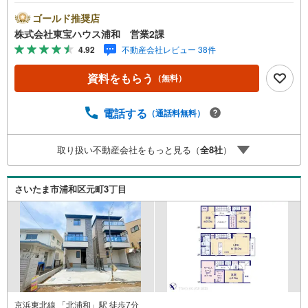
「住宅ローン講座」プレゼント！営業時間:7:00～22:00
（年中無休）こちらの時間帯はお電話でのお問い合わせが
ゴールド推奨店
スムーズにご案内できますぜひお気軽にご連絡下さい！東
株式会社東宝ハウス浦和 営業2課
宝ハウスライフソリューションズグループ 東宝ハウス浦
4.92
不動産会社レビュー 38件
和 特別提携金利〔一例〕東宝ハウス浦和の住宅ローン■変
動金利全期間引下げプラン⇒住宅ローン金利優遇割の最大
資料をもらう
（無料）
適用《0.89％》と某信用金庫金利1.275％の比較借入金4000
万円返済期間35年の総返済額の差額:303万円※2026年7月末
実行分まで（審査・要件があります）◇TOHO HOUSE CL
電話する
（通話料無料）
UBで生涯の安心をお届け◇東宝ハウスのライフパートナー
が直接ご対応ライフプランニング、かけつけサポート、Clu
取り扱い不動産会社をもっと見る（
全
8
社
）
b Offプレミアムなど多彩なサービスがございます
さいたま市浦和区元町3丁目
京浜東北線 「北浦和」駅 徒歩7分