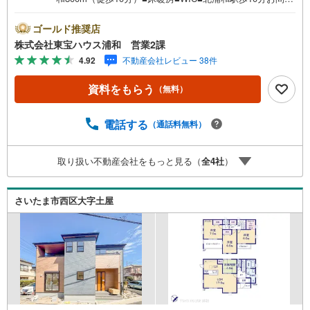
せでもれなく「住宅ローン講座」プレゼント！営業時間:7:
00～22:00（年中無休）こちらの時間帯はお電話でのお問い
ゴールド推奨店
合わせがスムーズにご案内できますぜひお気軽にご連絡下
株式会社東宝ハウス浦和 営業2課
さい！東宝ハウスライフソリューションズグループ 東宝
4.92
不動産会社レビュー 38件
ハウス浦和 特別提携金利〔一例〕東宝ハウス浦和の住宅
ローン■変動金利全期間引下げプラン⇒住宅ローン金利優遇
資料をもらう
（無料）
割の最大適用《0.89％》と某信用金庫金利1.275％の比較借
入金4000万円返済期間35年の総返済額の差額:303万円※202
6年7月末実行分まで（審査・要件があります）◇TOHO HO
電話する
（通話料無料）
USE CLUBで生涯の安心をお届け◇東宝ハウスのライフパ
ートナーが直接ご対応ライフプランニング、かけつけサポ
取り扱い不動産会社をもっと見る（
全
4
社
）
ート、Club Offプレミアムなど多彩なサービスがございます
さいたま市西区大字土屋