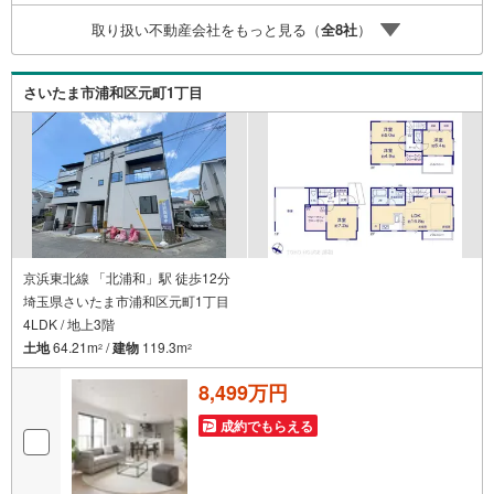
が直接ご対応ライフプランニング、かけつけサポート、Clu
取り扱い不動産会社をもっと見る（
全
8
社
）
b Offプレミアムなど多彩なサービスがございます
さいたま市浦和区元町1丁目
京浜東北線 「北浦和」駅 徒歩12分
埼玉県さいたま市浦和区元町1丁目
4LDK / 地上3階
土地
64.21m
/
建物
119.3m
2
2
8,499万円
成約でもらえる