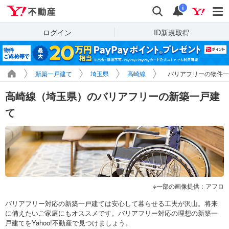
Yahoo!不動産
検索
通知
i
ログイン
ID新規取得
新築一戸建て
埼玉県
高崎線
バリアフリーの物件一
高崎線（埼玉県）のバリアフリーの新築一戸建
て
一部の画像提供：アフロ
バリアフリー対応の新築一戸建ては安心して暮らせる工夫が沢山。将来
に備えたいご家庭にもオススメです。バリアフリー対応の理想の新築一
戸建てをYahoo!不動産で見つけましょう。