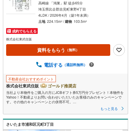
高崎線 「鴻巣」駅 徒歩65分
埼玉県比企郡吉見町東野4丁目
4LDK / 2026年4月（築1年未満）
土地
224.15m
/
建物
103.5m
2
2
成約でもらえる
株式会社東武住販
資料をもらう
（無料）
電話する
（通話料無料）
不動産会社おすすめポイント
株式会社東武住販
ゴールド推奨店
当社より本物件をご購入の方にJCBギフト券5万円分プレゼント！本物件を
Yahoo！不動産よりお問い合わせいただいたお客様のみのキャンペーンで
す。その他のキャンペーンとの併用不可。
もっと見る
【営業時間 10:00～18:00】
この時間帯はお電話でのお問い合わせがスムーズです。
さいたま市浦和区元町3丁目
住み替えをご希望の方は自社買取保証付売却プランがございます。お気軽
にお問い合わせください。