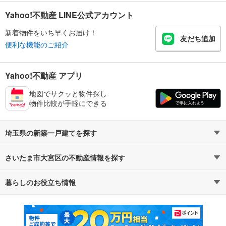
Yahoo!不動産 LINE公式アカウント
新着物件をいち早くお届け！
友だち追加
便利な機能のご紹介
Yahoo!不動産 アプリ
地図でサクッと物件探し
物件比較が手軽にできる
埼玉県の新築一戸建てを探す
さいたま市大宮区の不動産情報を探す
路線・駅から探す
地域から探す
暮らしのお役立ち情報
不動産・住宅
賃貸住宅
通勤・通学時間から探す
地図から探す
マンションカタログ
教えて！住まいの先生
新築マンション
中古マンション