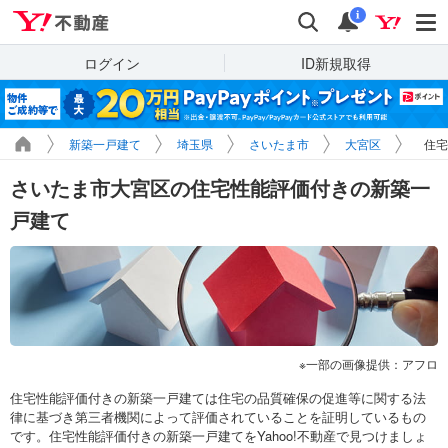
Yahoo!不動産
検索
通知
i
ログイン
ID新規取得
新築一戸建て
埼玉県
さいたま市
大宮区
住宅
さいたま市大宮区の住宅性能評価付きの新築一
戸建て
一部の画像提供：アフロ
住宅性能評価付きの新築一戸建ては住宅の品質確保の促進等に関する法
律に基づき第三者機関によって評価されていることを証明しているもの
です。住宅性能評価付きの新築一戸建てをYahoo!不動産で見つけましょ