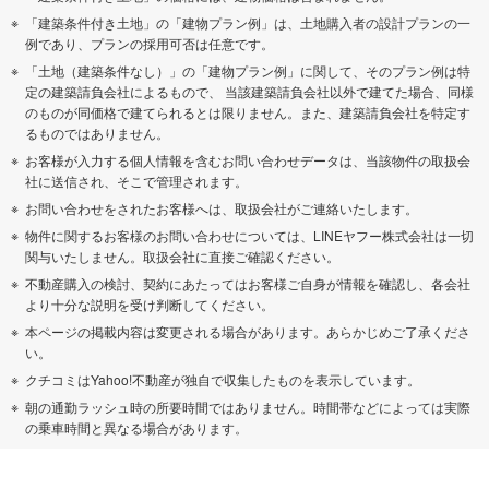
「建築条件付き土地」の「建物プラン例」は、土地購入者の設計プランの一
例であり、プランの採用可否は任意です。
「土地（建築条件なし）」の「建物プラン例」に関して、そのプラン例は特
定の建築請負会社によるもので、 当該建築請負会社以外で建てた場合、同様
のものが同価格で建てられるとは限りません。また、建築請負会社を特定す
るものではありません。
お客様が入力する個人情報を含むお問い合わせデータは、当該物件の取扱会
社に送信され、そこで管理されます。
お問い合わせをされたお客様へは、取扱会社がご連絡いたします。
物件に関するお客様のお問い合わせについては、LINEヤフー株式会社は一切
関与いたしません。取扱会社に直接ご確認ください。
不動産購入の検討、契約にあたってはお客様ご自身が情報を確認し、各会社
より十分な説明を受け判断してください。
本ページの掲載内容は変更される場合があります。あらかじめご了承くださ
い。
クチコミはYahoo!不動産が独自で収集したものを表示しています。
朝の通勤ラッシュ時の所要時間ではありません。時間帯などによっては実際
の乗車時間と異なる場合があります。