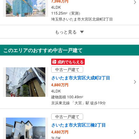
7,398万円
4LDK
115.25m
（実測）
2
埼玉県さいたま市大宮区北袋町2丁目
3
もっと見る
成約でもらえる
さいたま市大宮区天沼町2丁目
6,999万円
このエリアのおすすめ中古一戸建て
4LDK
99.36m
（実測）
2
成約でもらえる
埼玉県さいたま市大宮区天沼町2丁目
中古一戸建て
さいたま市大宮区大成町2丁目
4,880万円
4LDK
建物面積 100.49m
2
京浜東北線 「大宮」駅 徒歩19分
中古一戸建て
さいたま市大宮区三橋2丁目
4,480万円
3LDK