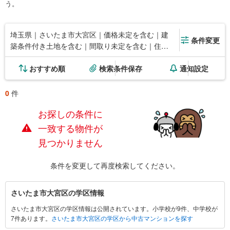
う。
埼玉県｜さいたま市大宮区｜価格未定を含む｜建
条件変更
築条件付き土地を含む｜間取り未定を含む｜住宅
性能評価付き
おすすめ順
検索条件保存
通知設定
0
件
お探しの条件に
一致する物件が
見つかりません
条件を変更して再度検索してください。
さ
さいたま市大宮区の学区情報
い
さいたま市大宮区の学区情報は公開されています。小学校が9件、中学校が
た
7件あります。
さいたま市大宮区の学区から中古マンションを探す
ま