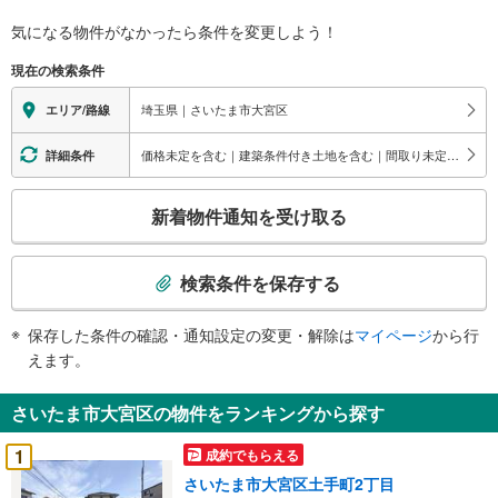
市
大
気になる物件がなかったら
条件を変更しよう！
宮
現在の検索条件
区
に
埼玉県｜さいたま市大宮区
エリア/路線
関
す
価格未定を含む｜建築条件付き土地を含む｜間取り未定を含む｜住宅性能評価付き
詳細条件
る
こ
情
新着物件通知を受け取る
の
報
検
索
検索条件を保存する
条
件
保存した条件の確認・通知設定の変更・解除は
マイページ
から行
で
えます。
通
知
さいたま市大宮区の物件をランキングから探す
を
受
1
成約でもらえる
け
さいたま市大宮区土手町2丁目
取