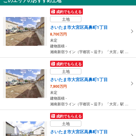
このエリアのおすすめ土地
さいたま市大宮区土手町2丁目
3,598万円
成約でもらえる
3DK
土地
建物面積 72.86m
2
京浜東北線 「大宮」駅 徒歩13分
さいたま市大宮区高鼻町1丁目
8,700万円
未定
建物面積 -
湘南新宿ライン（宇都宮～逗子） 「大宮」駅 徒歩15分
成約でもらえる
土地
さいたま市大宮区高鼻町1丁目
7,900万円
未定
建物面積 -
湘南新宿ライン（宇都宮～逗子） 「大宮」駅 徒歩15分
成約でもらえる
土地
さいたま市大宮区高鼻町1丁目