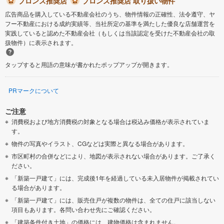
ブロンズ推奨店
ブロンズ推奨店 取り扱い物件
広告商品を購入している不動産会社のうち、物件情報の正確性、法令遵守、ヤ
フー不動産における成約実績等、当社所定の基準を満たした優良な店舗運営を
実践していると認めた不動産会社（もしくは当該認定を受けた不動産会社の取
扱物件）に表示されます。
タップすると用語の意味が書かれたポップアップが開きます。
PRマークについて
ご注意
消費税および地方消費税の対象となる場合は税込み価格が表示されていま
す。
物件の写真やイラスト、CGなどは実際と異なる場合があります。
市区町村の合併などにより、地図が表示されない場合があります。ご了承く
ださい。
「新築一戸建て」には、完成後1年を経過している未入居物件が掲載されてい
る場合があります。
「新築一戸建て」には、販売住戸が複数の物件は、全ての住戸に該当しない
項目もあります。各問い合わせ先にご確認ください。
「建築条件付き土地」の価格には、建物価格は含まれません。