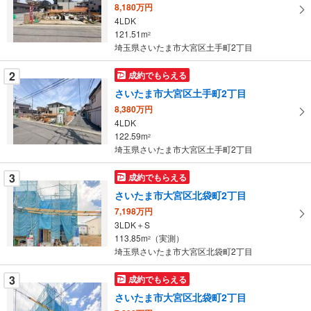
8,180万円
る
4LDK
・
121.51m
2
条
埼玉県さいたま市大宮区土手町2丁目
件
を
2
成約でもらえる
マ
さいたま市大宮区土手町2丁目
イ
8,380万円
ペ
4LDK
ー
122.59m
2
埼玉県さいたま市大宮区土手町2丁目
ジ
に
3
成約でもらえる
保
さいたま市大宮区北袋町2丁目
存
す
7,198万円
3LDK＋S
る
113.85m
（実測）
2
埼玉県さいたま市大宮区北袋町2丁目
3
成約でもらえる
さいたま市大宮区北袋町2丁目