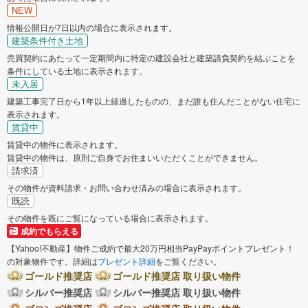
NEW
情報公開日が7日以内の場合に表示されます。
建築条件付き土地
売買契約にあたって一定期間内に特定の建設会社と建築請負契約を結ぶことを
条件にしている土地に表示されます。
未入居
建築工事完了日から1年以上経過したものの、まだ誰も住んだことがない住宅に
表示されます。
賃貸中
賃貸中の物件に表示されます。
賃貸中の物件は、原則ご自身でお住まいいただくことができません。
請求済
その物件が資料請求・お問い合わせ済みの場合に表示されます。
既読
その物件を既にご覧になっている場合に表示されます。
成約でもらえる
【Yahoo!不動産】物件ご成約で最大20万円相当PayPayポイントプレゼント！
の対象物件です。詳細は
プレゼント詳細
をご覧ください。
ゴールド推奨店
ゴールド推奨店 取り扱い物件
シルバー推奨店
シルバー推奨店 取り扱い物件