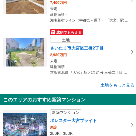
7,400万円
未定
建物面積 -
湘南新宿ライン（宇都宮～逗子） 「大宮」駅 徒歩15分
成約でもらえる
土地
さいたま市大宮区三橋2丁目
2,980万円
未定
建物面積 -
京浜東北線 「大宮」駅 バス21分 三橋二丁目 バス停下車 徒歩4分
成約でもらえる
土地をもっと見る
土地
このエリアのおすすめ新築マンション
さいたま市大宮区大成町2丁目
3,980万円
新築マンション
未定
建物面積 -
ポレスター大宮ブライト
京浜東北線 「大宮」駅 徒歩21分
未定
2LDK、3LDK