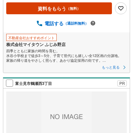
ペ
資料をもらう
（無料）
ー
ジ
に
電話する
（通話料無料）
保
存
不動産会社おすすめポイント
す
株式会社マイタウン ふじみ野店
る
四季とともに家族の時間を育む。
水谷小学校まで徒歩3～5分、子育て世代にも嬉しい全12区画の分譲地。
家族の帰り道をやさしく照らす、あかり協定採用の街です。
もっと見る
【専属設計士】
お客様の専属設計士と1から間取りをつくる、こだわりの住まい。
富士見市鶴瀬西3丁目
PR
【自社一貫施工】
マイタウンでは、土地の仕入れから
設計・建設・販売・アフターメンテナンス・リフォームまでを一貫して
自社で行っています。
【材料・部材の品質】
トラストステージは、見た目・機能・性能のすべてでご満足いただけるよ
う、
良質なものを採用。お客様の声を反映しながら、日々改善を重ねていま
す。