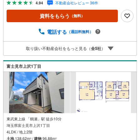
4.94
不動産会社レビュー 36件
（5）収入合算や親子ローン（6）金融機関の借入まとめ
等、家具、家電、引越し費用等おまとめローン（7）永住権
資料をもらう
（無料）
無、持病あり、持ち家残債有でも相談可能●3つの安心サポ
ート●1.営業車にて安全にご案内。お住まい探しに集中して
頂けます。2.FPソフトを使用しマイホーム購入の資金計
電話する
（通話料無料）
画・購入から老後までの人生設計を実施することで暮らし
に安心を提案します。3.どんなに信用のある建築会社でも
取り扱い不動産会社をもっと見る（
全
5
社
）
ご自分の目で確認することは重要ですよね。弊社は特殊機
材を使用してインスペクションを実施します。
富士見市上沢1丁目
東武東上線 「鶴瀬」駅 徒歩10分
埼玉県富士見市上沢1丁目
4LDK / 地上2階
土地
138.62m
/
建物
96.88m
2
2