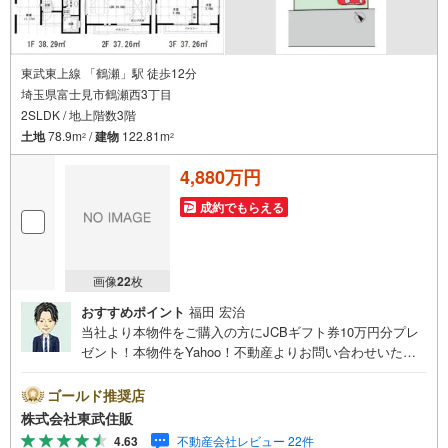
東武東上線 「鶴瀬」駅 徒歩12分
埼玉県富士見市鶴瀬西3丁目
2SLDK / 地上階数3階
土地
78.9m
/
建物
122.81m
2
2
4,880万円
成約でもらえる
画像
22
枚
おすすめポイント
福田 宏治
当社より本物件をご購入の方にJCBギフト券10万円分プレ
ゼント！本物件をYahoo！不動産よりお問い合わせいただ
いたお客様のみのキャンペーンです。その他のキャンペー
ンとの併用不可。【営業時間 10:00～18:00】この時間帯
ゴールド推奨店
はお電話でのお問い合わせがスムーズです。住み替えをご
株式会社東武住販
希望の方は自社買取保証付売却プランがございます。お気
4.63
不動産会社レビュー 22件