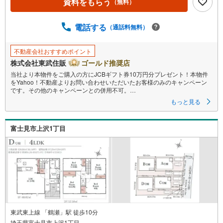
資料をもらう
（無料）
電話する
（通話料無料）
不動産会社おすすめポイント
株式会社東武住販
ゴールド推奨店
当社より本物件をご購入の方にJCBギフト券10万円分プレゼント！本物件
をYahoo！不動産よりお問い合わせいただいたお客様のみのキャンペーン
です。その他のキャンペーンとの併用不可。
もっと見る
【営業時間 10:00～18:00】
この時間帯はお電話でのお問い合わせがスムーズです。
富士見市上沢1丁目
住み替えをご希望の方は自社買取保証付売却プランがございます。お気軽
にお問い合わせください。
●みずほ台駅徒歩28分
●全居室洋室
●住環境良好
●都市ガス・本下水
◇当社の強みは
（1）リフォーム（当社でも再販事業を行っている為、お客様に最適なプラ
ンをご提供できます。）
東武東上線 「鶴瀬」駅 徒歩10分
（2）注文住宅のご紹介（提携ハウスメーカー7社を保有しておりますの
埼玉県富士見市上沢1丁目