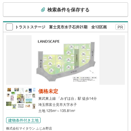
こ
ります。ご見学ご希望の方は、右上の“室内・現地を見学す
検索条件を保存する
る（無料）をボタンからご予約ください。
の
検
索
トラストステージ 富士見市水子石井21期 全12区画
PR
条
件
で
通
知
を
受
け
取
る
価格未定
・
東武東上線 「みずほ台」駅 徒歩14分
条
埼玉県富士見市大字水子
件
土地 125m
～135.81m
2
2
を
建物条件付き土地
マ
イ
株式会社マイタウン ふじみ野店