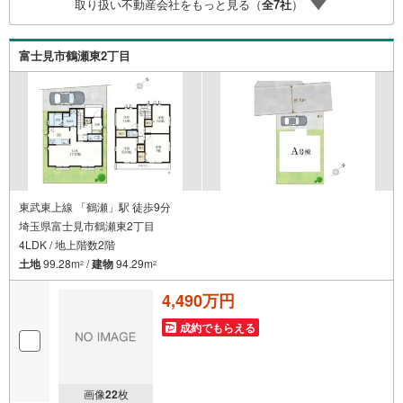
取り扱い不動産会社をもっと見る（
全
7
社
）
富士見市鶴瀬東2丁目
東武東上線 「鶴瀬」駅 徒歩9分
埼玉県富士見市鶴瀬東2丁目
4LDK / 地上階数2階
土地
99.28m
/
建物
94.29m
2
2
4,490万円
成約でもらえる
画像
22
枚