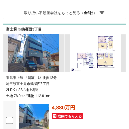
予算・ご希望に合ったプランをご紹介できます。）◇住ま
いに関する不動産情報を豊富に取り揃えております。また
取り扱い不動産会社をもっと見る（
全
5
社
）
リフォームの相談も承ります。◇インターネット予約で当
日現地見学が可能です（1）［室内・現地を見学する］をク
リック（2）本日～4日以内をご希望の方は「ご要望・ご質
富士見市鶴瀬西3丁目
問欄」に希望日時をご記入ください！
東武東上線 「鶴瀬」駅 徒歩12分
埼玉県富士見市鶴瀬西3丁目
2LDK＋2S / 地上3階
土地
78.9m
/
建物
112.81m
2
2
4,880万円
成約でもらえる