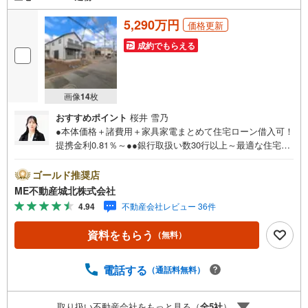
5,290万円
価格更新
成約でもらえる
画像
14
枚
おすすめポイント
桜井 雪乃
●本体価格＋諸費用＋家具家電まとめて住宅ローン借入可！
提携金利0.81％～●●銀行取扱い数30行以上～最適な住宅ロ
ーンをご提案します～●以下の条件でも審査を通した実績が
多数ございます！（1）勤続年数1ヶ月（2）自己資金0円
ゴールド推奨店
（3）産休/育休/契約社員/派遣社員/アルバイト/パート/独
ME不動産城北株式会社
身/自営業/経営者（4）延滞、滞納、個信アウト対応可
4.94
不動産会社レビュー 36件
（5）収入合算や親子ローン（6）金融機関の借入まとめ
等、家具、家電、引越し費用等おまとめローン（7）永住権
資料をもらう
（無料）
無、持病あり、持ち家残債有でも相談可能●3つの安心サポ
ート●1.営業車にて安全にご案内。お住まい探しに集中して
頂けます。2.FPソフトを使用しマイホーム購入の資金計
電話する
（通話料無料）
画・購入から老後までの人生設計を実施することで暮らし
に安心を提案します。3.どんなに信用のある建築会社でも
取り扱い不動産会社をもっと見る（
全
5
社
）