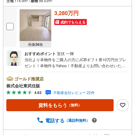
土地
114.9m
/
建物
98.53m
2
2
3,280万円
成約でもらえる
画像
36
枚
おすすめポイント
室伏 一輝
当社より本物件をご購入の方にJCBギフト券10万円分プレ
ゼント！本物件をYahoo！不動産よりお問い合わせいただ
いたお客様のみのキャンペーンです。その他のキャンペー
ンとの併用不可。◆TVインターホン搭載モニターで来訪者
ゴールド推奨店
をしっかり確認できるので、防犯面も安心です。◆浴室乾
株式会社東武住販
燥機つき外に洗濯物を干せない日でも便利に使え、暮らし
4.63
不動産会社レビュー 22件
の快適さがアップ。◆ システムキッチン完備必要な設備が
揃っているので、入居後すぐに調理が始められます。◆家
資料をもらう
（無料）
族との快適な暮らしを実現住まいの環境は、ご家族やパー
トナーとの毎日をより豊かにしてくれます。◆ 住まい探し
は当社へお客様にぴったりの「お気に入りの住まい」を当
電話する
（通話料無料）
社がしっかりご提案いたします。ぜひ当社のサービスをご
利用ください。