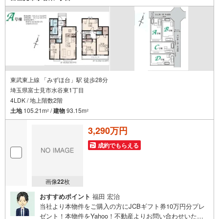
望・ご質問欄」に希望日時をご記入ください！
東武東上線 「みずほ台」駅 徒歩28分
埼玉県富士見市水谷東1丁目
4LDK / 地上階数2階
土地
105.21m
/
建物
93.15m
2
2
3,290万円
成約でもらえる
画像
22
枚
おすすめポイント
福田 宏治
当社より本物件をご購入の方にJCBギフト券10万円分プレ
ゼント！本物件をYahoo！不動産よりお問い合わせいただ