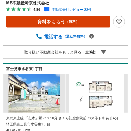
可能です。■ご来店特典1.ご見学、ご来店後にアンケート記
ME不動産埼京株式会社
入でもれなく3、000円のQUOカードプレゼント（1組様1回
4.86
不動産会社レビュー 22件
限り後日郵送）2.未公開の物件情報をご紹介3.不動産ご購
入、ご売却、太陽光発電システムご検討中のお客様、ご紹
資料をもらう
（無料）
介でもれなくQUOカード3、000円分プレゼント更にご紹介
のお客様が弊社仲介にてご契約頂くと、1万円から最大10万
円のご紹介料をお支払いさせて頂きます！詳しくはスタッ
電話する
（通話料無料）
フ迄■県内有数の大型店舗1.店舗敷地内に大型駐車場完備、
マイカーでも安心！2.チャイルドスペース、授乳室、ベビ
取り扱い不動産会社をもっと見る（
全
3
社
）
ーベッド完備3.他にもファミリーに優しい『あったら良い
な』がここにある！ミルク用浄水サーバー、紙おむつ、ア
メニティ、大型個室2部屋、各ブースモニター等
富士見市水谷東1丁目
東武東上線 「志木」駅 バス10分 さくら記念病院前 バス停下車 徒歩4分
埼玉県富士見市水谷東1丁目
4LDK / 地上2階