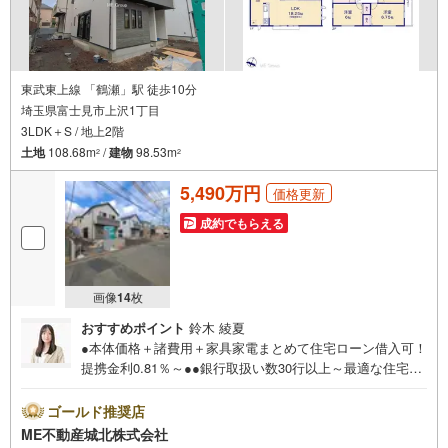
東武東上線 「鶴瀬」駅 徒歩10分
埼玉県富士見市上沢1丁目
3LDK＋S / 地上2階
土地
108.68m
/
建物
98.53m
2
2
5,490万円
価格更新
成約でもらえる
画像
14
枚
おすすめポイント
鈴木 綾夏
●本体価格＋諸費用＋家具家電まとめて住宅ローン借入可！
提携金利0.81％～●●銀行取扱い数30行以上～最適な住宅ロ
ーンをご提案します～●以下の条件でも審査を通した実績が
多数ございます！（1）勤続年数1ヶ月（2）自己資金0円
ゴールド推奨店
（3）産休/育休/契約社員/派遣社員/アルバイト/パート/独
ME不動産城北株式会社
身/自営業/経営者（4）延滞、滞納、個信アウト対応可