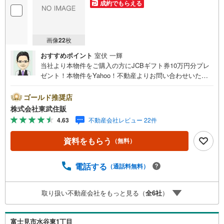
成約でもらえる
画像
22
枚
おすすめポイント
室伏 一輝
当社より本物件をご購入の方にJCBギフト券10万円分プレ
ゼント！本物件をYahoo！不動産よりお問い合わせいただ
いたお客様のみのキャンペーンです。その他のキャンペー
ンとの併用不可。【営業時間 10:00～18:00】この時間帯
ゴールド推奨店
はお電話でのお問い合わせがスムーズです。住み替えをご
株式会社東武住販
希望の方は自社買取保証付売却プランがございます。お気
4.63
不動産会社レビュー 22件
軽にお問い合わせください。●鶴瀬駅徒歩11分●カースペー
ス2台可●リビングイン階段●都市ガス・本下水◇当社の強
資料をもらう
（無料）
みは（1）リフォーム（当社でも再販事業を行っている為、
お客様に最適なプランをご提供できます。）（2）注文住宅
のご紹介（提携ハウスメーカー7社を保有しておりますの
電話する
（通話料無料）
で、ご予算・ご希望に合ったプランをご紹介できます。）
◇住まいに関する不動産情報を豊富に取り揃えておりま
取り扱い不動産会社をもっと見る（
全
6
社
）
す。またリフォームの相談も承ります。◇インターネット
予約で当日現地見学が可能です（1）［室内・現地を見学す
る］をクリック（2）本日～4日以内をご希望の方は「ご要
富士見市水谷東1丁目