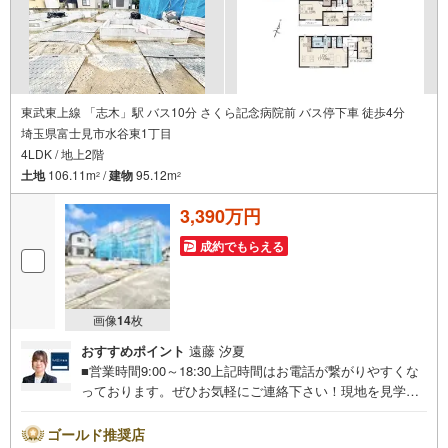
東武東上線 「志木」駅 バス10分 さくら記念病院前 バス停下車 徒歩4分
埼玉県富士見市水谷東1丁目
4LDK / 地上2階
土地
106.11m
/
建物
95.12m
2
2
3,390万円
成約でもらえる
画像
14
枚
おすすめポイント
遠藤 汐夏
■営業時間9:00～18:30上記時間はお電話が繋がりやすくな
っております。ぜひお気軽にご連絡下さい！現地を見学さ
れる場合は「室内・現地を見学する（無料）」ボタンより
ご希望の日時をご記入いただけますとスムーズにご案内が
ゴールド推奨店