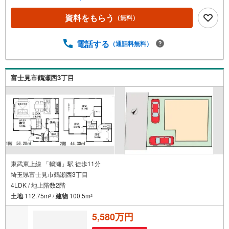
軽にお問い合わせください。●鶴瀬駅徒歩12分●カースペー
ス2台可●2階リビング●都市ガス・本下水◇当社の強みは
資料をもらう
（無料）
（1）リフォーム（当社でも再販事業を行っている為、お客
様に最適なプランをご提供できます。）（2）注文住宅のご
紹介（提携ハウスメーカー7社を保有しておりますので、ご
電話する
（通話料無料）
予算・ご希望に合ったプランをご紹介できます。）◇住ま
いに関する不動産情報を豊富に取り揃えております。また
リフォームの相談も承ります。◇インターネット予約で当
富士見市鶴瀬西3丁目
日現地見学が可能です（1）［室内・現地を見学する］をク
リック（2）本日～4日以内をご希望の方は「ご要望・ご質
問欄」に希望日時をご記入ください！
東武東上線 「鶴瀬」駅 徒歩11分
埼玉県富士見市鶴瀬西3丁目
4LDK / 地上階数2階
土地
112.75m
/
建物
100.5m
2
2
5,580万円