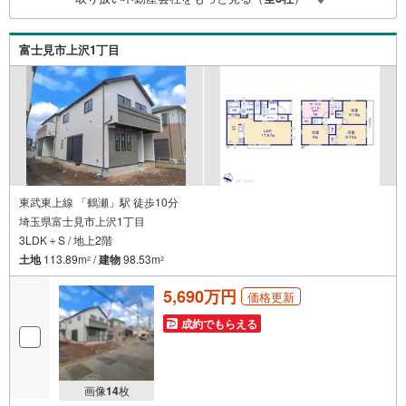
ご自分の目で確認することは重要ですよね。弊社は特殊機
材を使用してインスペクションを実施します。
富士見市上沢1丁目
東武東上線 「鶴瀬」駅 徒歩10分
埼玉県富士見市上沢1丁目
3LDK＋S / 地上2階
土地
113.89m
/
建物
98.53m
2
2
5,690万円
価格更新
成約でもらえる
画像
14
枚