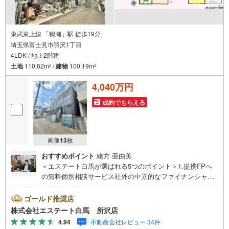
東武東上線 「鶴瀬」駅 徒歩19分
埼玉県富士見市羽沢1丁目
4LDK / 地上2階建
土地
110.62m
/
建物
100.19m
2
2
4,040万円
成約でもらえる
画像
13
枚
おすすめポイント
緒方 亜由美
＜エステート白馬が選ばれる5つのポイント＞1.提携FPへ
の無料個別相談サービス社外の中立的なファイナンシャル
プランナーと無料相談できます。ローン返済について保険
や学費等も含めてシミュレーションをご提案できます2.物
ゴールド推奨店
件情報が豊富所沢市を中心にたくさんの情報をご用意して
株式会社エステート白馬 所沢店
おります。インターネット広告前の物件も多数取り揃えて
4.94
不動産会社レビュー 34件
おります。お客様のご希望エリアをお申し付けください。