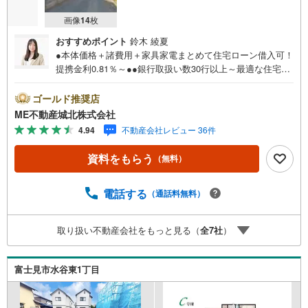
画像
14
枚
おすすめポイント
鈴木 綾夏
●本体価格＋諸費用＋家具家電まとめて住宅ローン借入可！
提携金利0.81％～●●銀行取扱い数30行以上～最適な住宅ロ
ーンをご提案します～●以下の条件でも審査を通した実績が
多数ございます！（1）勤続年数1ヶ月（2）自己資金0円
ゴールド推奨店
（3）産休/育休/契約社員/派遣社員/アルバイト/パート/独
ME不動産城北株式会社
身/自営業/経営者（4）延滞、滞納、個信アウト対応可
4.94
不動産会社レビュー 36件
（5）収入合算や親子ローン（6）金融機関の借入まとめ
等、家具、家電、引越し費用等おまとめローン（7）永住権
資料をもらう
（無料）
無、持病あり、持ち家残債有でも相談可能●3つの安心サポ
ート●1.営業車にて安全にご案内。お住まい探しに集中して
頂けます。2.FPソフトを使用しマイホーム購入の資金計
電話する
（通話料無料）
画・購入から老後までの人生設計を実施することで暮らし
に安心を提案します。3.どんなに信用のある建築会社でも
取り扱い不動産会社をもっと見る（
全
7
社
）
ご自分の目で確認することは重要ですよね。弊社は特殊機
材を使用してインスペクションを実施します。
富士見市水谷東1丁目