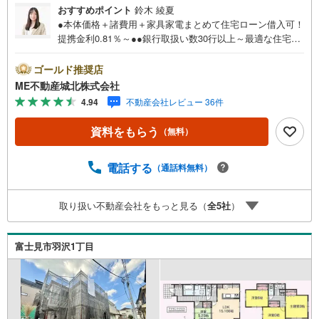
おすすめポイント
鈴木 綾夏
●本体価格＋諸費用＋家具家電まとめて住宅ローン借入可！
提携金利0.81％～●●銀行取扱い数30行以上～最適な住宅ロ
ーンをご提案します～●以下の条件でも審査を通した実績が
多数ございます！（1）勤続年数1ヶ月（2）自己資金0円
ゴールド推奨店
（3）産休/育休/契約社員/派遣社員/アルバイト/パート/独
ME不動産城北株式会社
身/自営業/経営者（4）延滞、滞納、個信アウト対応可
4.94
不動産会社レビュー 36件
（5）収入合算や親子ローン（6）金融機関の借入まとめ
等、家具、家電、引越し費用等おまとめローン（7）永住権
資料をもらう
（無料）
無、持病あり、持ち家残債有でも相談可能●3つの安心サポ
ート●1.営業車にて安全にご案内。お住まい探しに集中して
頂けます。2.FPソフトを使用しマイホーム購入の資金計
電話する
（通話料無料）
画・購入から老後までの人生設計を実施することで暮らし
に安心を提案します。3.どんなに信用のある建築会社でも
取り扱い不動産会社をもっと見る（
全
5
社
）
ご自分の目で確認することは重要ですよね。弊社は特殊機
材を使用してインスペクションを実施します。
富士見市羽沢1丁目