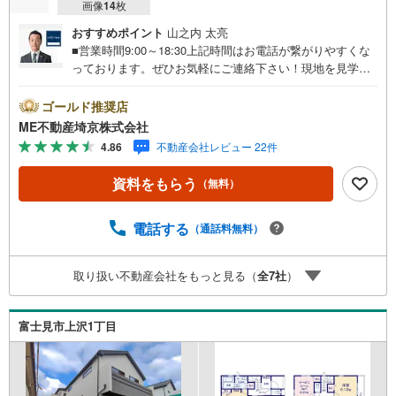
画像
14
枚
おすすめポイント
山之内 太亮
■営業時間9:00～18:30上記時間はお電話が繋がりやすくな
っております。ぜひお気軽にご連絡下さい！現地を見学さ
れる場合は「室内・現地を見学する（無料）」ボタンより
ご希望の日時をご記入いただけますとスムーズにご案内が
ゴールド推奨店
可能です。■ご来店特典1.ご見学、ご来店後にアンケート記
ME不動産埼京株式会社
入でもれなく3、000円のQUOカードプレゼント（1組様1回
4.86
不動産会社レビュー 22件
限り後日郵送）2.未公開の物件情報をご紹介3.不動産ご購
入、ご売却、太陽光発電システムご検討中のお客様、ご紹
資料をもらう
（無料）
介でもれなくQUOカード3、000円分プレゼント更にご紹介
のお客様が弊社仲介にてご契約頂くと、1万円から最大10万
円のご紹介料をお支払いさせて頂きます！詳しくはスタッ
電話する
（通話料無料）
フ迄■県内有数の大型店舗1.店舗敷地内に大型駐車場完備、
マイカーでも安心！2.チャイルドスペース、授乳室、ベビ
取り扱い不動産会社をもっと見る（
全
7
社
）
ーベッド完備3.他にもファミリーに優しい『あったら良い
な』がここにある！ミルク用浄水サーバー、紙おむつ、ア
メニティ、大型個室2部屋、各ブースモニター等
富士見市上沢1丁目