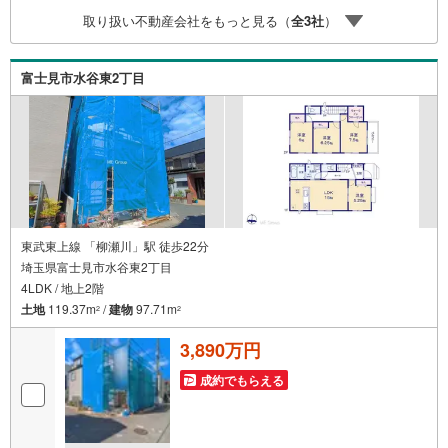
マイカーでも安心！2.チャイルドスペース、授乳室、ベビ
取り扱い不動産会社をもっと見る（
全
3
社
）
ーベッド完備3.他にもファミリーに優しい『あったら良い
な』がここにある！ミルク用浄水サーバー、紙おむつ、ア
メニティ、大型個室2部屋、各ブースモニター等
富士見市水谷東2丁目
東武東上線 「柳瀬川」駅 徒歩22分
埼玉県富士見市水谷東2丁目
4LDK / 地上2階
土地
119.37m
/
建物
97.71m
2
2
3,890万円
成約でもらえる