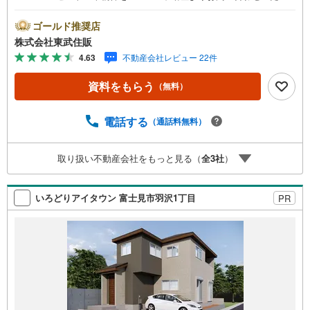
いたお客様のみのキャンペーンです。その他のキャンペー
ンとの併用不可。【営業時間 10:00～18:00】この時間帯
ゴールド推奨店
はお電話でのお問い合わせがスムーズです。住み替えをご
株式会社東武住販
希望の方は自社買取保証付売却プランがございます。お気
4.63
不動産会社レビュー 22件
軽にお問い合わせください。●みずほ台駅徒歩28分●全居室
洋室●住環境良好●都市ガス・本下水◇当社の強みは（1）
資料をもらう
（無料）
リフォーム（当社でも再販事業を行っている為、お客様に
最適なプランをご提供できます。）（2）注文住宅のご紹介
（提携ハウスメーカー7社を保有しておりますので、ご予
電話する
（通話料無料）
算・ご希望に合ったプランをご紹介できます。）◇住まい
に関する不動産情報を豊富に取り揃えております。またリ
取り扱い不動産会社をもっと見る（
全
3
社
）
フォームの相談も承ります。◇インターネット予約で当日
現地見学が可能です（1）［室内・現地を見学する］をクリ
ック（2）本日～4日以内をご希望の方は「ご要望・ご質問
いろどりアイタウン 富士見市羽沢1丁目
PR
欄」に希望日時をご記入ください！