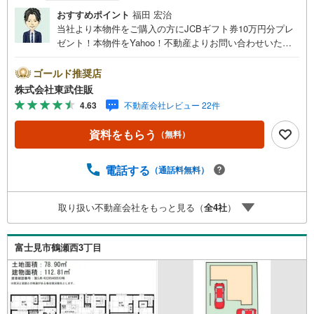
おすすめポイント
福田 宏治
当社より本物件をご購入の方にJCBギフト券10万円分プレ
ゼント！本物件をYahoo！不動産よりお問い合わせいただ
いたお客様のみのキャンペーンです。その他のキャンペー
ンとの併用不可。【営業時間 10:00～18:00】この時間帯
ゴールド推奨店
はお電話でのお問い合わせがスムーズです。住み替えをご
株式会社東武住販
希望の方は自社買取保証付売却プランがございます。お気
4.63
不動産会社レビュー 22件
軽にお問い合わせください。●鶴瀬駅徒歩9分●閑静な住宅
地●整形地●充実の設備◇当社の強みは（1）リフォーム
資料をもらう
（無料）
（当社でも再販事業を行っている為、お客様に最適なプラ
ンをご提供できます。）（2）注文住宅のご紹介（提携ハウ
スメーカー7社を保有しておりますので、ご予算・ご希望に
電話する
（通話料無料）
合ったプランをご紹介できます。）◇住まいに関する不動
産情報を豊富に取り揃えております。またリフォームの相
取り扱い不動産会社をもっと見る（
全
4
社
）
談も承ります。◇インターネット予約で当日現地見学が可
能です（1）［室内・現地を見学する］をクリック（2）本
日～4日以内をご希望の方は「ご要望・ご質問欄」に希望日
富士見市鶴瀬西3丁目
時をご記入ください！