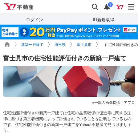
Yahoo!不動産
検索
通知
i
ログイン
ID新規取得
新築一戸建て
埼玉県
富士見市
住宅性能評価付きの
富士見市の住宅性能評価付きの新築一戸建て
一部の画像提供：アフロ
住宅性能評価付きの新築一戸建ては住宅の品質確保の促進等に関する法
律に基づき第三者機関によって評価されていることを証明しているもの
です。住宅性能評価付きの新築一戸建てをYahoo!不動産で見つけましょ
う。