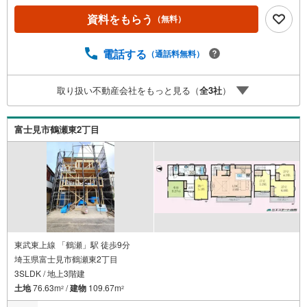
3.自社グループでリフォーム、新築請負所沢店の3階はリフ
資料をもらう
（無料）
ォーム、注文建築部門の相談スペースです。一級建築士を
はじめとした専門スタッフがおりますのでご見学とあわせ
て、リフォームや注文建築についてご相談頂けます4.年中
電話する
（通話料無料）
無休（年末年始除く）で営業しております営業時間 9:30
～19:00 この時間はお電話でのお問合わせがスムーズです
取り扱い不動産会社をもっと見る（
全
3
社
）
5.お子様連れでおこしくださいキッズスペース、授乳室、
オムツ替えベッド、アンパンマンジュースをご用意してお
ります。ご見学ご希望の方は、右上の“室内・現地を見学す
富士見市鶴瀬東2丁目
る（無料）をボタンからご予約ください。
東武東上線 「鶴瀬」駅 徒歩9分
埼玉県富士見市鶴瀬東2丁目
3SLDK / 地上3階建
土地
76.63m
/
建物
109.67m
2
2