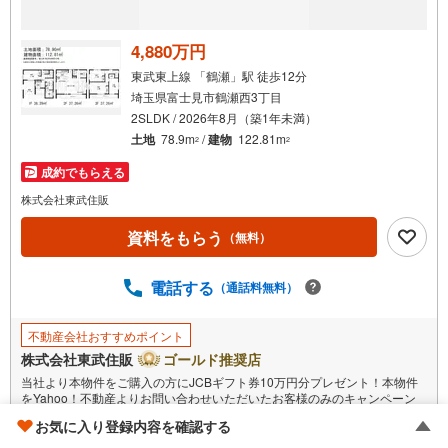
【自由設計】
専任設計士が最初から最後まで責任を持って担当します。
家族構成やライフスタイルに合わせ、理想の住まいを形に。ご希望を伺
4,880万円
い、
複数のプランをご提案します。
東武東上線 「鶴瀬」駅 徒歩12分
埼玉県富士見市鶴瀬西3丁目
弊社トラストステージにて建築請け賜わりますのでお気軽にお問い合わせ
2SLDK / 2026年8月（築1年未満）
ください。
建物標準プラン木造二階建て95.0平米/1540万円（税込）
土地
78.9m
/
建物
122.81m
2
2
まずはお気軽にお問い合わせ下さい。
成約でもらえる
「室内・現地を見学する（無料）」よりインターネット予約でご見学が可
株式会社東武住販
能です。
営業時間:10:30～20:00（定休日:火・水曜）
資料をもらう
こちらのお時間帯はお電話でのお問い合わせがスムーズにご案内できま
（無料）
す。
電話する
（通話料無料）
不動産会社おすすめポイント
株式会社東武住販
ゴールド推奨店
当社より本物件をご購入の方にJCBギフト券10万円分プレゼント！本物件
をYahoo！不動産よりお問い合わせいただいたお客様のみのキャンペーン
です。その他のキャンペーンとの併用不可。
お気に入り登録内容を確認する
もっと見る
【営業時間 10:00～18:00】