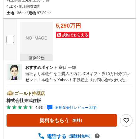
で、ご予算・ご希望に合ったプランをご紹介できます。）
4LDK / 地上階数2階
◇住まいに関する不動産情報を豊富に取り揃えております。またリフォー
土地
136m
/
建物
97.29m
2
2
ムの相談も承ります。
5,290万円
◇インターネット予約で当日現地見学が可能です
（1）［室内・現地を見学する］をクリック
成約でもらえる
（2）本日～4日以内をご希望の方は
「ご要望・ご質問欄」に希望日時をご記入ください！
画像
22
枚
おすすめポイント
室伏 一輝
当社より本物件をご購入の方にJCBギフト券10万円分プレ
ゼント！本物件をYahoo！不動産よりお問い合わせいただ
いたお客様のみのキャンペーンです。その他のキャンペー
ンとの併用不可。【営業時間 10:00～18:00】この時間帯
ゴールド推奨店
はお電話でのお問い合わせがスムーズです。住み替えをご
株式会社東武住販
希望の方は自社買取保証付売却プランがございます。お気
4.63
不動産会社レビュー 22件
軽にお問い合わせください。●鶴瀬駅徒歩10分●カースペー
ス2台可●住環境良好●都市ガス・本下水◇当社の強みは
資料をもらう
（無料）
（1）リフォーム（当社でも再販事業を行っている為、お客
様に最適なプランをご提供できます。）（2）注文住宅のご
紹介（提携ハウスメーカー7社を保有しておりますので、ご
電話する
（通話料無料）