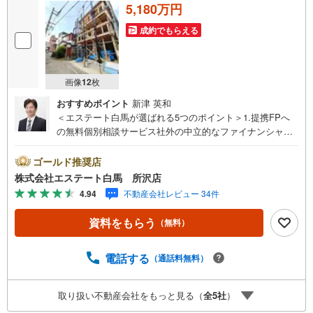
5,180万円
成約でもらえる
画像
12
枚
おすすめポイント
新津 英和
＜エステート白馬が選ばれる5つのポイント＞1.提携FPへ
の無料個別相談サービス社外の中立的なファイナンシャル
プランナーと無料相談できます。ローン返済について保険
や学費等も含めてシミュレーションをご提案できます2.物
ゴールド推奨店
件情報が豊富所沢市を中心にたくさんの情報をご用意して
株式会社エステート白馬 所沢店
おります。インターネット広告前の物件も多数取り揃えて
4.94
不動産会社レビュー 34件
おります。お客様のご希望エリアをお申し付けください。
3.自社グループでリフォーム、新築請負所沢店の3階はリフ
資料をもらう
（無料）
ォーム、注文建築部門の相談スペースです。一級建築士を
はじめとした専門スタッフがおりますのでご見学とあわせ
て、リフォームや注文建築についてご相談頂けます4.年中
電話する
（通話料無料）
無休（年末年始除く）で営業しております営業時間 9:30
～19:00 この時間はお電話でのお問合わせがスムーズです
取り扱い不動産会社をもっと見る（
全
5
社
）
5.お子様連れでおこしくださいキッズスペース、授乳室、
オムツ替えベッド、アンパンマンジュースをご用意してお