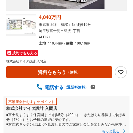
4,040万円
東武東上線 「鶴瀬」駅 徒歩19分
埼玉県富士見市羽沢1丁目
4LDK /
土地
110.44m
/
建物
100.19m
2
2
成約でもらえる
株式会社アイダ設計 入間店
資料をもらう
（無料）
電話する
（通話料無料）
不動産会社おすすめポイント
株式会社アイダ設計 入間店
■富士見すくすく保育園まで徒歩5分（400m）、きたはら幼稚園まで徒歩6
分（470m）とお子様の送迎に安心です。
■対面式キッチンはLDKを見渡せるのでご家族と会話を楽しみながら家事を
することができます。
もっと見る