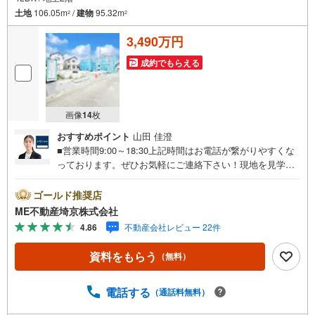
土地
106.05m
/
建物
95.32m
2
2
3,490万円
成約でもらえる
画像
14
枚
おすすめポイント
山田 佳澄
■営業時間9:00～18:30上記時間はお電話が繋がりやすくな
っております。ぜひお気軽にご連絡下さい！現地を見学さ
れる場合は「室内・現地を見学する（無料）」ボタンより
ご希望の日時をご記入いただけますとスムーズにご案内が
ゴールド推奨店
可能です。■ご来店特典1.ご見学、ご来店後にアンケート記
ME不動産埼京株式会社
入でもれなく3、000円のQUOカードプレゼント（1組様1回
4.86
不動産会社レビュー 22件
限り後日郵送）2.未公開の物件情報をご紹介3.不動産ご購
入、ご売却、太陽光発電システムご検討中のお客様、ご紹
資料をもらう
（無料）
介でもれなくQUOカード3、000円分プレゼント更にご紹介
のお客様が弊社仲介にてご契約頂くと、1万円から最大10万
円のご紹介料をお支払いさせて頂きます！詳しくはスタッ
電話する
（通話料無料）
フ迄■県内有数の大型店舗1.店舗敷地内に大型駐車場完備、