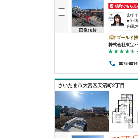
成約でもらえ
おす
■全6
内最
画像
18
枚
時間:
ーズ
ゴールド推
ショ
株式会社東宝ハ
住宅
《0.
済額の
0078-6014
O H
ご対応
サー
さいたま市大宮区天沼町2丁目