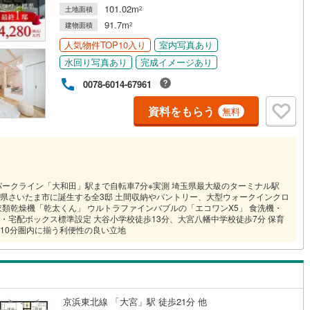
101.02m
土地面積
2
91.7m
建物面積
2
人気物件TOP10入り
室内写真あり
水回り写真あり
完成イメージあり
0078-6014-67961
資料をもらう
無料
パークライン「大和田」駅まで自転車7分※実測 埼玉県最大級のターミナル駅
玉県さいたま市に誕生する全3邸 土間収納やパントリー、大型ウォークインクロ
類乾燥機「乾太くん」 ウルトラファインバブルの「エコワンX5」 食洗機・
・宅配ボックス標準設定 大谷小学校徒歩13分、大宮八幡中学校徒歩7分 保育
10分圏内に揃う利便性の良い立地
京浜東北線 「大宮」駅 徒歩21分 他