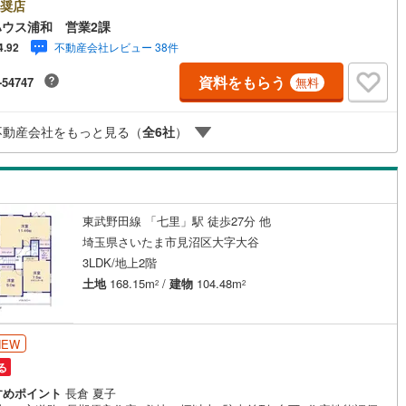
こちらの時間帯はお電話でのお問い合わせがスムーズにご案内できますぜ
奨店
川町
(
0
)
比企郡川島町
(
0
)
け
（
0
）
平屋・1階建て
（
0
）
気軽にご連絡下さい！東宝ハウスライフソリューションズグループ 東宝
ウス浦和 営業2課
ス浦和 特別提携金利〔一例〕東宝ハウス浦和の住宅ローン■変動金利全期
不動産会社レビュー 38件
4.92
山町
(
0
)
比企郡ときがわ町
(
0
)
ルーム（納戸）
（
6
）
下げプラン⇒住宅ローン金利優遇割の最大適用《0.89％》と某信用金庫金
275％の比較借入金4000万円返済期間35年の総返済額の差額:303万円※2026
資料をもらう
-54747
無料
野町
(
0
)
秩父郡長瀞町
(
0
)
末実行分まで（審査・要件があります）◇TOHO HOUSE CLUBで生涯の
をお届け◇東宝ハウスのライフパートナーが直接ご対応ライフプランニン
秩父村
(
0
)
児玉郡美里町
(
0
)
けつけサポート、Club Off…
ッチン
（
0
）
対面キッチン
（
30
）
不動産会社をもっと見る（
全
6
社
）
里町
(
0
)
大里郡寄居町
(
0
)
杉戸町
(
1
)
北葛飾郡松伏町
(
12
)
機あり
（
17
）
東武野田線 「七里」駅 徒歩27分 他
埼玉県さいたま市見沼区大字大谷
庭
3LDK/地上2階
土地
168.15m
/
建物
104.48m
2
2
ッキあり
（
0
）
NEW
る
インクローゼット
床下収納
（
29
）
すめポイント
長倉 夏子