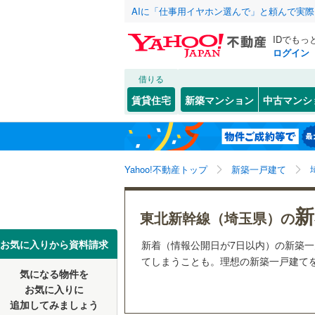
AIに「仕事用イヤホン選んで」と頼んで実
IDでもっ
ログイン
借りる
北海道
JR
北海道
東北本線
(
こだわり条件
設備
賃貸住宅
新築マンション
中古マンシ
湘南新宿
床暖房
（
さいたま市
西区
(
0
)
東北
青森
(
128
)
(
32
)
駐車場2
見沼区
(
1
八高線
(
9
)
関東
東京
Yahoo!不動産トップ
新築一戸建て
ＴＶモニ
浦和区
(
1
東北新幹
（
32
）
岩槻区
(
1
信越・北陸
新潟
新
秋田新幹
東北新幹線（埼玉県）の
配置、向き、
埼玉県のそのほ
川越市
(
2
東海
愛知
お気に入りから資料請求
新着（情報公開日が7日以内）の新築
地下鉄
東京メト
前道6m
かの地域
てしまうことも。理想の新築一戸建てをY
行田市
(
3
気になる物件を
近畿
大阪
平坦地
（
私鉄・その他
秩父鉄道
(
お気に入りに
飯能市
(
7
追加してみましょう
東武伊勢