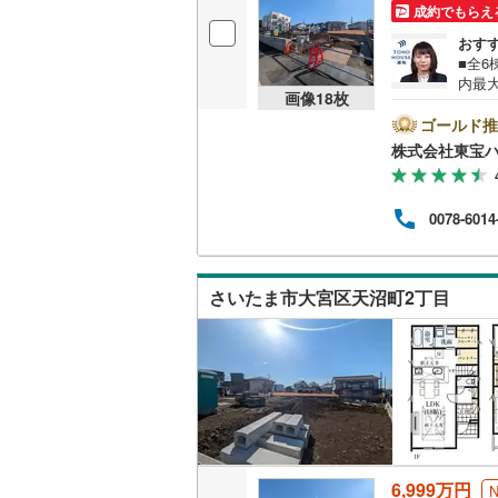
成約でもらえ
おす
■全6
内最
画像
18
枚
時間:
ーズ
ゴールド推
ショ
株式会社東宝ハ
住宅
《0.
済額の
0078-6014
O H
ご対応
サー
さいたま市大宮区天沼町2丁目
6,999万円