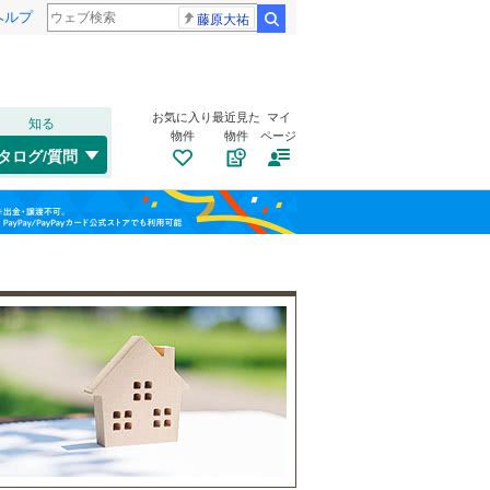
ヘルプ
藤原大祐
検索
お気に入り
最近見た
マイ
知る
物件
物件
ページ
高崎線
(
102
)
タログ/質問
武蔵野線
(
88
)
トイレ２か所
（
32
）
大宮区
(
19
)
福島
太陽光発電システム
（
7
）
桜区
(
7
)
埼京線
(
77
)
栃木
群馬
山梨
緑区
(
12
)
山形新幹線
(
32
)
川口市
(
73
)
南道路
（
9
）
所沢市
(
7
)
和歌山
つくばエクスプレス
(
18
)
本庄市
(
0
)
東武野田線
(
69
)