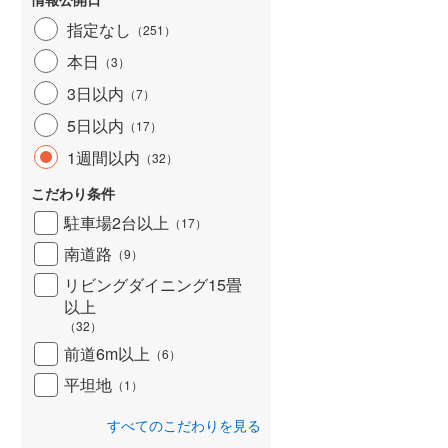
指定なし
（
251
）
本日
（
3
）
3日以内
（
7
）
5日以内
（
17
）
1週間以内
（
32
）
こだわり条件
駐車場2台以上
（
17
）
南道路
（
9
）
リビングダイニング15畳
以上
（
32
）
前道6m以上
（
6
）
平坦地
（
1
）
すべてのこだわりを見る