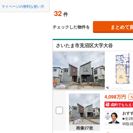
中国
LD
鳥取
東松山市
マイページの便利な使い方
東武東上
32
リビング
件
羽生市
(
1
四国
徳島
西武秩父
（
32
）
上尾市
(
2
まとめて
チェックした物件を
西武山口
九州・沖縄
福岡
構造・規模・
蕨市
(
8
)
さいたま市見沼区大字大谷
耐震、免
朝霞市
(
1
（
6
）
新座市
(
6
0
0
0
0
0
0
該当物件
該当物件
該当物件
該当物件
該当物件
該当物件
件
件
件
件
件
件
長期優良
北本市
(
5
三郷市
(
7
立地
幸手市
(
1
4,098万円
最寄りの
吉川市
(
2
成約でもらえ
おす
間取り、居室
北足立郡
■全2
W取得
入間郡越
吹き抜け
画像
27
枚
東宮下