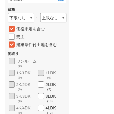
価格
下限なし
上限なし
~
価格未定を含む
売主
建築条件付土地を含む
間取り
詳しく見る
ワンルーム
（
0
）
1K/1DK
1LDK
（
0
）
（
0
）
2K/2DK
2LDK
（
0
）
（
2
）
3K/3DK
3LDK
（
0
）
（
18
）
4K/4DK
4LDK
（
0
）
（
12
）