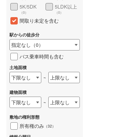
5K/5DK
5LDK以上
（
0
）
（
0
）
間取り未定を含む
駅からの徒歩分
指定なし
（
0
）
バス乗車時間も含む
土地面積
下限なし
上限なし
~
建物面積
下限なし
上限なし
~
敷地の権利形態
所有権のみ
（
32
）
情報公開日