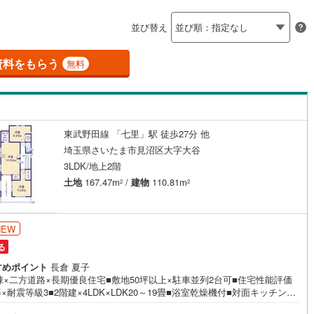
島根
岡山
広島
山口
(
5
)
春日部市
(
20
)
線
(
75
)
東武越生線
(
6
)
並び替え
ダイニング15畳以上
5
)
鴻巣市
(
0
)
香川
愛媛
高知
線
(
7
)
西武新宿線
(
31
)
保存した条件を見る
2
)
草加市
(
24
)
資料をもらう
無料
線
(
0
)
埼玉高速鉄道
(
67
)
佐賀
長崎
熊本
大分
施工・品質・工法関連
戸田市
(
2
)
震、制震構造
設計住宅性能評価付き
)
志木市
(
9
)
（
6
）
東武野田線 「七里」駅 徒歩27分 他
)
桶川市
(
0
)
この条件で検索する
この条件で検索する
この条件で検索する
この条件で検索する
この条件で検索する
この条件で検索する
市区町村以下を選択
市区町村を選択す
駅を選択する
埼玉県さいたま市見沼区大字大谷
住宅
（
6
）
大規模（総区画数50戸以上）
)
八潮市
(
6
)
3LDK/地上2階
（
0
）
土地
167.47m
/
建物
110.81m
2
2
)
蓮田市
(
5
)
0
)
鶴ヶ島市
(
6
)
NEW
駅が始発駅
（
6
）
海まで2km以内
（
0
）
)
ふじみ野市
(
2
)
る
すめポイント
長倉 夏子
全体
伊奈町
(
5
)
入間郡三芳町
(
1
)
棟×二方道路×長期優良住宅■敷地50坪以上×駐車並列2台可■住宅性能評価
×耐震等級3■2階建×4LDK×LDK20～19畳■浴室乾燥機付■対面キッチン■
生町
(
0
)
比企郡滑川町
(
0
)
（
2
）
バリアフリー住宅
（
16
）
小学校徒歩5分■ファミリーマート徒歩4分営業時間:7:00～22:00（年中無