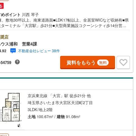
る
すめポイント
川西 琴子
棟、敷地30坪以上、南東道路面■LDK17帖以上、全居室WICなど収納有■県
大ターミナル「大宮駅」歩21分■大型商業施設コクーンシティ歩14分営業
7:00～22:00（年中無休）こちらの時間帯はお電話でのお問い合わせがスム
にご案内できますぜひお気軽にご連絡下さい！東宝ハウスライフソリュー
奨店
ンズグループ 東宝ハウス浦和 特別提携金利〔一例〕東宝ハウス浦和の
ウス浦和 営業4課
ローン■変動金利全期間引下げプラン⇒住宅ローン金利優遇割の最大適用
不動産会社レビュー 38件
4.92
89％》と某信用金庫金利1.275％の比較借入金4000万円返済期間35年の総返
差額:303万円※2026年7月末実行分まで（審査・要件があります）◇TOH
資料をもらう
-54759
無料
OUSE CLUBで生涯の安心をお届け◇東宝ハウスのライフパートナーが直接
ライフプランニング、かけつけサポート、Club Offプレミアムなど多彩な
ビスがございます
京浜東北線 「大宮」駅 徒歩21分 他
埼玉県さいたま市大宮区天沼町2丁目
3LDK/地上2階
土地
100.67m
/
建物
91.08m
2
2