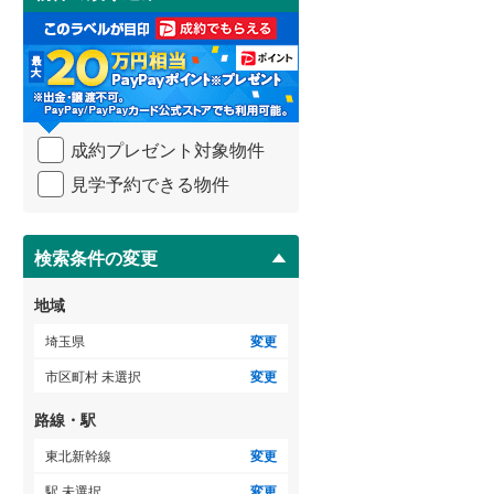
け
比企郡吉見町
(
5
)
3階建て以上
（
2
）
取
る
秩父郡横瀬町
(
0
)
・
条
秩父郡小鹿野町
(
0
)
件
を
児玉郡神川町
(
1
)
成約プレゼント対象物件
マ
イ
見学予約できる物件
南埼玉郡宮代町
(
10
)
ペ
ー
ジ
に
検索条件の変更
保
存
地域
す
る
埼玉県
変更
市区町村 未選択
変更
路線・駅
東北新幹線
変更
駅 未選択
変更