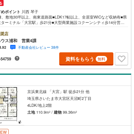
る
すめポイント
川西 琴子
棟、敷地30坪以上、南東道路面■LDK17帖以上、全居室WICなど収納有■県
大ターミナル「大宮駅」歩21分■大型商業施設コクーンシティ歩14分営業
7:00～22:00（年中無休）こちらの時間帯はお電話でのお問い合わせがスム
にご案内できますぜひお気軽にご連絡下さい！東宝ハウスライフソリュー
奨店
ンズグループ 東宝ハウス浦和 特別提携金利〔一例〕東宝ハウス浦和の
ウス浦和 営業4課
ローン■変動金利全期間引下げプラン⇒住宅ローン金利優遇割の最大適用
不動産会社レビュー 38件
4.92
89％》と某信用金庫金利1.275％の比較借入金4000万円返済期間35年の総返
差額:303万円※2026年7月末実行分まで（審査・要件があります）◇TOH
資料をもらう
-54759
無料
OUSE CLUBで生涯の安心をお届け◇東宝ハウスのライフパートナーが直接
ライフプランニング、かけつけサポート、Club Offプレミアムなど多彩な
ビスがございます
京浜東北線 「大宮」駅 徒歩21分 他
埼玉県さいたま市大宮区天沼町2丁目
4LDK/地上2階
土地
110.9m
/
建物
99.36m
2
2
NEW