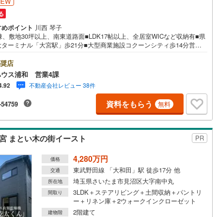
NEW
る
すめポイント
川西 琴子
棟、敷地30坪以上、南東道路面■LDK17帖以上、全居室WICなど収納有■県
大ターミナル「大宮駅」歩21分■大型商業施設コクーンシティ歩14分営業
7:00～22:00（年中無休）こちらの時間帯はお電話でのお問い合わせがスム
にご案内できますぜひお気軽にご連絡下さい！東宝ハウスライフソリュー
奨店
ンズグループ 東宝ハウス浦和 特別提携金利〔一例〕東宝ハウス浦和の
ウス浦和 営業4課
ローン■変動金利全期間引下げプラン⇒住宅ローン金利優遇割の最大適用
不動産会社レビュー 38件
4.92
89％》と某信用金庫金利1.275％の比較借入金4000万円返済期間35年の総返
差額:303万円※2026年7月末実行分まで（審査・要件があります）◇TOH
資料をもらう
-54759
無料
OUSE CLUBで生涯の安心をお届け◇東宝ハウスのライフパートナーが直接
ライフプランニング、かけつけサポート、Club Offプレミアムなど多彩な
ビスがございます
宮 まとい木の街イースト
PR
4,280万円
価格
東武野田線 「大和田」駅 徒歩17分 他
交通
埼玉県さいたま市見沼区大字南中丸
所在地
3LDK＋ステアリビング＋土間収納＋パントリ
間取り
ー＋リネン庫＋2ウォークインクローゼット
2階建て
建物階