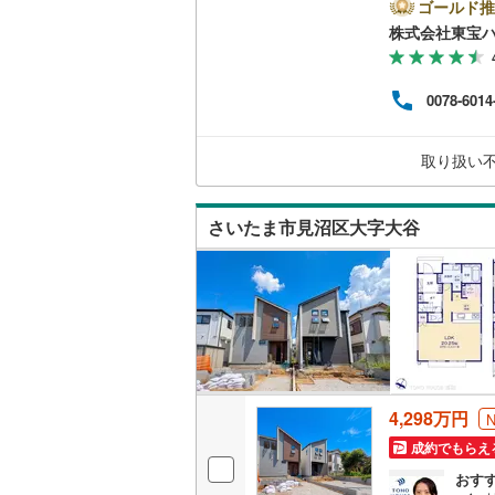
休）
ゴールド推
比企郡小
二世帯向
ひお
株式会社東宝ハ
ハウ
比企郡鳩
サービス
間引
利1.
0078-6014
秩父郡皆
年7月
キッチン
安心
秩父郡東
グ、か
独立型キ
取り扱い
児玉郡上
浴室
さいたま市見沼区大字大谷
北葛飾郡
浴室乾燥
バルコニー、
ウッドデ
収納
4,298万円
成約でもらえ
ウォーク
おす
（
26
）