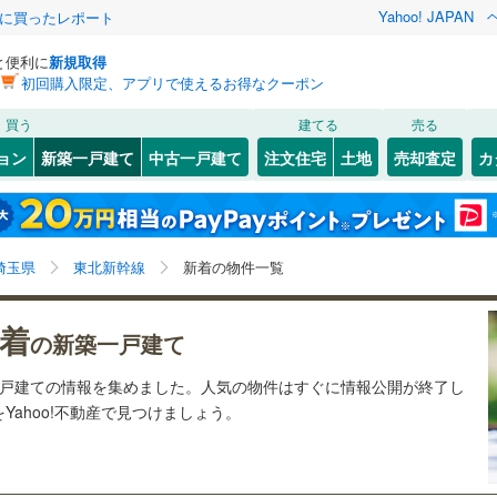
Yahoo! JAPAN
際に買ったレポート
と便利に
新規取得
初回購入限定、アプリで使えるお得なクーポン
検索条件を保存しました
買う
建てる
売る
132
)
川越線
(
60
)
ョン
新築一戸建て
中古一戸建て
注文住宅
土地
売却査定
カ
この検索条件の新着物件通知は、
マイページ
から設定できます。
ライン（宇都宮～逗子）
湘南新宿ライン（前橋～小田原）
2
）
オール電化
（
0
）
北区
(
12
)
岩手
宮城
秋田
山形
(
98
)
台以上
（
17
）
ビルトインガレージ
（
4
）
8
)
中央区
(
9
)
京浜東北線
(
125
)
埼玉県、東北新幹線、価格未定を含む、建築条件付き土
神奈川
埼玉
千葉
茨城
埼玉県
東北新幹線
新着の物件一覧
タ付インターホン
防犯カメラ
（
0
）
4
)
南区
(
22
)
地を含む、間取り未定を含む、1週間以内公開
線
(
32
)
上越新幹線
(
35
)
2
)
長野
富山
石川
福井
着
線
(
32
)
北陸新幹線
(
35
)
の新築一戸建て
建ち方、日当たり
閉じる
閉じる
お気に入りリストを見る
お気に入りリストを見る
閉じる
閉じる
5
)
熊谷市
(
3
)
岐阜
静岡
三重
一戸建ての情報を集めました。人気の物件はすぐに情報公開が終了し
ロ有楽町線
(
2
)
東京メトロ副都心線
(
2
)
以上
（
6
）
角地
（
7
）
ahoo!不動産で見つけましょう。
検索条件を保存する
)
秩父市
(
0
)
兵庫
京都
滋賀
奈良
1
）
21
)
埼玉新都市交通伊奈線
(
57
)
マイページ
)
加須市
(
5
)
崎線
(
144
)
東武日光線
(
46
)