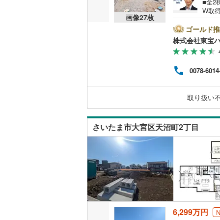
■全2
W取得
画像
27
枚
東宮下
販売、価格、
休）
ゴールド推
ひお
株式会社東宝ハ
即入居可
ハウ
間引
利1.
オンライン対
0078-6014
年7月
安心
オンライ
グ、か
取り扱い
オンライ
さいたま市大宮区天沼町2丁目
6,299万円