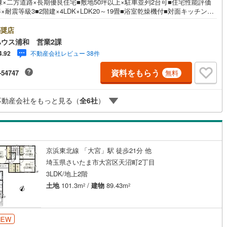
棟×二方道路×長期優良住宅■敷地50坪以上×駐車並列2台可■住宅性能評価
×耐震等級3■2階建×4LDK×LDK20～19畳■浴室乾燥機付■対面キッチン■
小学校徒歩5分■ファミリーマート徒歩4分営業時間:7:00～22:00（年中無
契約、入居関連など
こちらの時間帯はお電話でのお問い合わせがスムーズにご案内できますぜ
奨店
気軽にご連絡下さい！東宝ハウスライフソリューションズグループ 東宝
ウス浦和 営業2課
能
（
1
）
ス浦和 特別提携金利〔一例〕東宝ハウス浦和の住宅ローン■変動金利全期
不動産会社レビュー 38件
4.92
下げプラン⇒住宅ローン金利優遇割の最大適用《0.89％》と某信用金庫金
275％の比較借入金4000万円返済期間35年の総返済額の差額:303万円※2026
応
資料をもらう
-54747
無料
末実行分まで（審査・要件があります）◇TOHO HOUSE CLUBで生涯の
をお届け◇東宝ハウスのライフパートナーが直接ご対応ライフプランニン
ン内見(相談)可
（
31
）
IT重説可
（
15
）
けつけサポート、Club Off…
不動産会社をもっと見る（
全
6
社
）
ン対応とは？
京浜東北線 「大宮」駅 徒歩21分 他
埼玉県さいたま市大宮区天沼町2丁目
3LDK/地上2階
土地
101.3m
/
建物
89.43m
2
2
NEW