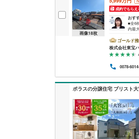
5,999万円
成約でもらえ
おす
■全6
内最
画像
18
枚
時間:
ーズ
ゴールド推
ショ
株式会社東宝ハ
住宅
《0.
済額の
0078-6014
O H
ご対応
サー
ポラスの分譲住宅 ブリスト大