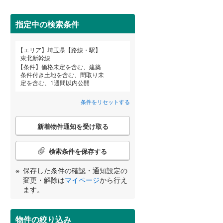
狭山市
(
19
)
西武池袋線
(
49
)
深谷市
(
1
)
指定中の検索条件
西武狭山線
(
3
)
越谷市
(
14
)
エリア
埼玉県【路線・駅】
宮崎
鹿児島
沖縄
東北新幹線
入間市
(
19
)
条件
価格未定を含む、建築
条件付き土地を含む、間取り未
住宅性能評価付き
（
4
）
和光市
(
1
)
定を含む、1週間以内公開
久喜市
(
37
)
条件をリセットする
する
る
条件をリセットする
条件をリセットする
条件をリセットする
条件をリセットする
条件をリセットする
条件をリセットする
富士見市
(
15
)
こ
新着物件通知を受け取る
の
坂戸市
(
7
)
検
索
検索条件を保存する
日高市
(
0
)
条
件
小学校まで1km以内
（
26
）
保存した条件の確認・通知設定の
白岡市
(
2
)
で
変更・解除は
マイページ
から行え
通
ます。
入間郡毛呂山町
(
0
)
知
を
比企郡嵐山町
(
1
)
間取り変更可能
（
4
）
受
物件の絞り込み