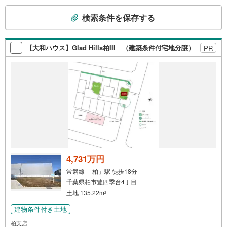
ます！ご見学やご相談には迅速にご対応致します！お気軽
こ
にお問合せ下さいませ！
検索条件を保存する
の
検
索
【大和ハウス】Glad Hills柏III （建築条件付宅地分譲）
PR
条
件
で
通
知
を
受
け
取
る
4,731万円
・
常磐線 「柏」駅 徒歩18分
条
千葉県柏市豊四季台4丁目
件
土地 135.22m
2
を
建物条件付き土地
マ
イ
柏支店