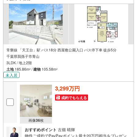
常磐線 「天王台」駅 バス18分 西屋敷公園入口 バス停下車 徒歩5分
千葉県我孫子市青山
3LDK / 地上2階
土地
185.86m
/
建物
105.58m
2
2
未入居
3,299万円
成約でもらえる
画像
36
枚
おすすめポイント
古畑 晴輝
物件ご成約でPayPayポイント最大20万円相当をプレゼン