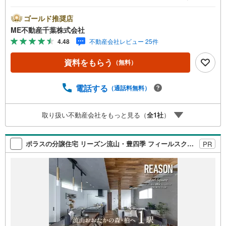
い条件は説明ページをご確認ください。『本日ご案内OK』
送迎無料！頭金なし・銀行比較＆相談可！ テレビで紹介さ
ゴールド推奨店
れた『やどかリッチ』使えます！豊かに過ごすには『イン
ME不動産千葉株式会社
テリア』家具や家電と『エクステリア』カーポートや楽し
4.48
不動産会社レビュー 25件
める庭、この充実度で変わってきます。これらを一括で購
入でき、その代金を住宅ローンに組み込むことが可能なサ
資料をもらう
（無料）
ービス、それがやどかリッチです。 頭金0円でもOK！（諸
経費含む） アフターサービス充実！「どこの銀行がいい
の？疾病ってなに？ローン組めるかな？」わからないこと
電話する
（通話料無料）
が多い家探しを丁寧にご説明致します！物件の探し方、ロ
ーンの組み方、知らないと損する税金のこと等トータルで
取り扱い不動産会社をもっと見る（
全
1
社
）
サポート致します！
ポラスの分譲住宅 リーズン流山・豊四季 フィールスクエア
PR