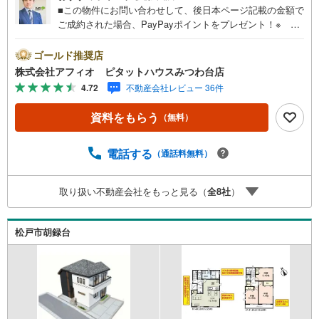
■この物件にお問い合わせして、後日本ページ記載の金額で
ご成約された場合、PayPayポイントをプレゼント！※ 条
件等の詳細は 説明ページをご覧ください。現地案内会開催
中‥365日ご案内いつでも大歓迎!!北総鉄道『北国分』駅徒
ゴールド推奨店
歩18分柿ノ木台小学校徒歩3分・第二中学校徒歩12分でお
株式会社アフィオ ピタットハウスみつわ台店
子様の通学も安心して送り出せます 必要施設徒歩圏内充実
4.72
不動産会社レビュー 36件
で子育て世代に優しい住環境。■リビング全体を見渡せるカ
ウンターキッチン■家事の時短に嬉しい食洗機付き■自然と
資料をもらう
（無料）
家族の顔が合わせられる人気のリビングイン階段■大型納戸
2ヶ所設置で収納に困りません■布団やたくさんの洗濯物が
干せるワイドバルコニー■カースペース2台分●お客様の笑
電話する
（通話料無料）
顔のために。・* 千葉県の不動産のことなら株式会社アフ
ィオにお任せください！● お客様の一生の宝物になるお家
取り扱い不動産会社をもっと見る（
全
8
社
）
探しの、心強いパートナーになれるよう全力でサポート致
します！ご見学やご相談には迅速にご対応致します！お気
軽にお問合せ下さいませ！
松戸市胡録台