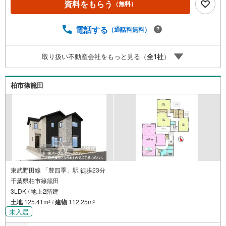
資料をもらう
（無料）
歩4分とお子様の通学安心■全居室収納完備でお部屋がスッ
キリ片付きます■カースペース1台分●お客様の笑顔のため
に。・* 千葉県の不動産のことなら株式会社アフィオにお
電話する
（通話料無料）
任せください！● お客様の一生の宝物になるお家探しの、
心強いパートナーになれるよう全力でサポート致します！
取り扱い不動産会社をもっと見る（
全
1
社
）
ご見学やご相談には迅速にご対応致します！お気軽にお問
合せ下さいませ！・豊富な物件数で、ご希望のお家探しが
楽々できます。・売却のご相談も秘密厳守でスピーディー
柏市篠籠田
に対応。‥株式会社アフィオで今すぐ検索‥
東武野田線 「豊四季」駅 徒歩23分
千葉県柏市篠籠田
3LDK / 地上2階建
土地
125.41m
/
建物
112.25m
2
2
未入居