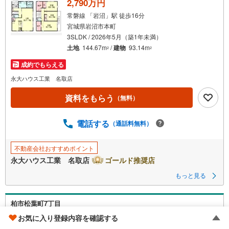
2,790万円
常磐線 「岩沼」駅 徒歩16分
宮城県岩沼市本町
3SLDK / 2026年5月（築1年未満）
土地
144.67m
/
建物
93.14m
2
2
成約でもらえる
永大ハウス工業 名取店
資料をもらう
（無料）
電話する
（通話料無料）
不動産会社おすすめポイント
永大ハウス工業 名取店
ゴールド推奨店
もっと見る
柏市松葉町7丁目
お気に入り登録内容を確認する