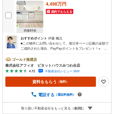
4,498万円
成約でもらえる
画像
31
枚
おすすめポイント
伊藤 楓汰
■この物件にお問い合わせして、後日本ページ記載の金額で
ご成約された場合、PayPayポイントをプレゼント！※ 条
件等の詳細は 説明ページをご覧ください。現地案内会開催
中‥365日ご案内いつでも大歓迎!!東武野田線『豊四季』駅
ゴールド推奨店
徒歩23分徒歩圏内に買い物施設充実！高田小学校まで徒歩9
株式会社アフィオ ピタットハウスみつわ台店
分とお子様の通学も安心です ■4LDK・LDK広々24.2帖■リ
4.72
不動産会社レビュー 36件
ビング全体を見渡せるカウンターキッチン■家事の捗る食洗
器付き ■衣類や季節物バッグ・帽子などの小物もまとめて
資料をもらう
（無料）
収納できるウォークインクローゼット■洗濯物や布団がたく
さん干せる広々バルコニー■全居室二面採光で陽当たり・通
風良好■全居室6帖以上!!■カースペース2台分●お客様の笑顔
電話する
（通話料無料）
のために。・* 千葉県の不動産のことなら株式会社アフィ
オにお任せください！● お客様の一生の宝物になるお家探
取り扱い不動産会社をもっと見る（
全
2
社
）
しの、心強いパートナーになれるよう全力でサポート致し