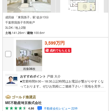
成田線 「東我孫子」駅 徒歩13分
千葉県我孫子市岡発戸
3LDK / 地上2階
土地
141.26m
/
建物
100.6m
2
2
3,599万円
成約でもらえる
画像
36
枚
おすすめポイント
戸畑 大介
■営業時間9:00～18:30上記時間はお電話が繋がりやすくな
っております。ぜひお気軽にご連絡下さい！現地を見学さ
れる場合は「室内・現地を見学する（無料）」ボタンより
ご希望の日時をご記入いただけますとスムーズにご案内が
ゴールド推奨店
可能です。■ご来店特典1.ご見学、ご来店後にアンケート記
ME不動産埼京株式会社
入でもれなく3、000円のQUOカードプレゼント（1組様1回
4.86
不動産会社レビュー 22件
限り後日郵送）2.未公開の物件情報をご紹介3.不動産ご購