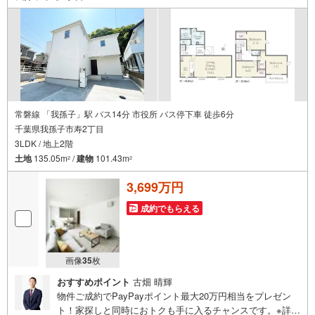
お客様一人一人に合わせたライフプランのご提案をさせて
いただきます。お気軽にご相談ください。
常磐線 「我孫子」駅 バス14分 市役所 バス停下車 徒歩6分
千葉県我孫子市寿2丁目
3LDK / 地上2階
土地
135.05m
/
建物
101.43m
2
2
3,699万円
成約でもらえる
画像
35
枚
おすすめポイント
古畑 晴輝
物件ご成約でPayPayポイント最大20万円相当をプレゼン
ト！家探しと同時におトクも手に入るチャンスです。※詳し