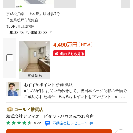
京成松戸線 「上本郷」駅 徒歩7分
千葉県松戸市胡録台
3LDK / 地上2階建
土地
83.73m
/
建物
82.33m
2
2
4,490万円
NEW
成約でもらえる
画像
31
枚
おすすめポイント
伊藤 楓汰
■この物件にお問い合わせして、後日本ページ記載の金額で
ご成約された場合、PayPayポイントをプレゼント！※ 条
件等の詳細は 説明ページをご覧ください。現地案内会開催
中‥365日ご案内いつでも大歓迎!!京成松戸線「上本郷」駅
ゴールド推奨店
徒歩7分、JR常磐線・京成松戸線「松戸」駅徒歩18分2路線
株式会社アフィオ ピタットハウスみつわ台店
以上利用可で通勤・通学に便利■リビング全体を見渡せるカ
4.72
不動産会社レビュー 36件
ウンターキッチン■家事がはかどる食洗機付きシステムキッ
チン■全居室2面採光で陽当たりの良い明るい家■小学校徒