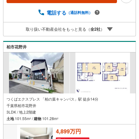
りとした資金計画のアドバイスをさせて頂きますので、お
気軽にご相談ください。お客様第一主義をモット-にお引越
電話する
（通話料無料）
しをしてからも安心して住んでいただけるよう、末永く誠
実に努めさせて頂きます。住宅情報館にお越し頂けたら、
取り扱い不動産会社をもっと見る（
全
2
社
）
物件のご紹介だけではなく、お住まいの疑問、不安、お家
の事ならなんでもご相談いただけます。お客様の要望をお
伺いしながら誠心誠意、全力でサポートさせて頂きます。
柏市花野井
お客様一人一人に合わせたライフプランのご提案をさせて
いただきます。お気軽にご相談ください。
つくばエクスプレス 「柏の葉キャンパス」駅 徒歩14分
千葉県柏市花野井
3LDK / 地上2階建
土地
101.55m
/
建物
101.28m
2
2
4,899万円