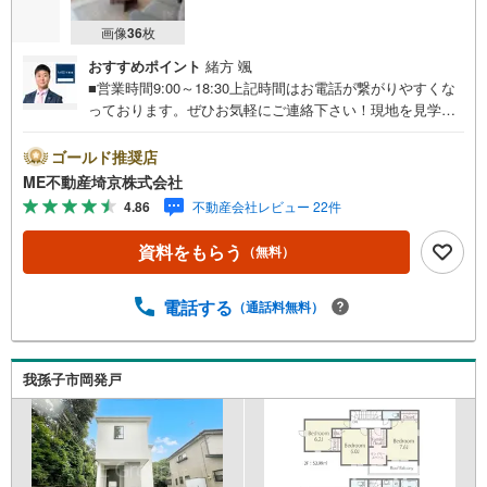
画像
36
枚
おすすめポイント
緒方 颯
■営業時間9:00～18:30上記時間はお電話が繋がりやすくな
っております。ぜひお気軽にご連絡下さい！現地を見学さ
れる場合は「室内・現地を見学する（無料）」ボタンより
ご希望の日時をご記入いただけますとスムーズにご案内が
ゴールド推奨店
可能です。■ご来店特典1.ご見学、ご来店後にアンケート記
ME不動産埼京株式会社
入でもれなく3、000円のQUOカードプレゼント（1組様1回
4.86
不動産会社レビュー 22件
限り後日郵送）2.未公開の物件情報をご紹介3.不動産ご購
入、ご売却、太陽光発電システムご検討中のお客様、ご紹
資料をもらう
（無料）
介でもれなくQUOカード3、000円分プレゼント更にご紹介
のお客様が弊社仲介にてご契約頂くと、1万円から最大10万
円のご紹介料をお支払いさせて頂きます！詳しくはスタッ
電話する
（通話料無料）
フ迄■県内有数の大型店舗1.店舗敷地内に大型駐車場完備、
マイカーでも安心！2.チャイルドスペース、授乳室、ベビ
ーベッド完備3.他にもファミリーに優しい『あったら良い
我孫子市岡発戸
な』がここにある！ミルク用浄水サーバー、紙おむつ、ア
メニティ、大型個室2部屋、各ブースモニター等