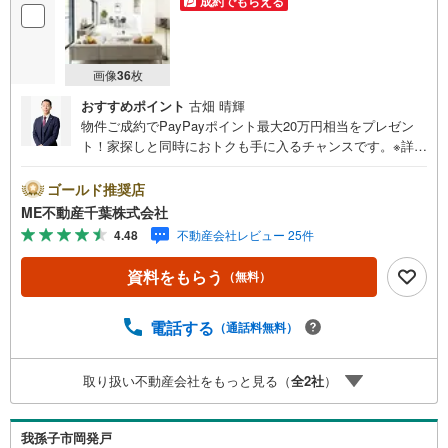
成約でもらえる
画像
36
枚
おすすめポイント
古畑 晴輝
物件ご成約でPayPayポイント最大20万円相当をプレゼン
ト！家探しと同時におトクも手に入るチャンスです。※詳し
い条件は説明ページをご確認ください。『本日ご案内OK』
送迎無料！頭金なし・銀行比較＆相談可！ テレビで紹介さ
ゴールド推奨店
れた『やどかリッチ』使えます！豊かに過ごすには『イン
ME不動産千葉株式会社
テリア』家具や家電と『エクステリア』カーポートや楽し
4.48
不動産会社レビュー 25件
める庭、この充実度で変わってきます。これらを一括で購
入でき、その代金を住宅ローンに組み込むことが可能なサ
資料をもらう
（無料）
ービス、それがやどかリッチです。 頭金0円でもOK！（諸
経費含む） アフターサービス充実！「どこの銀行がいい
の？疾病ってなに？ローン組めるかな？」わからないこと
電話する
（通話料無料）
が多い家探しを丁寧にご説明致します！物件の探し方、ロ
ーンの組み方、知らないと損する税金のこと等トータルで
取り扱い不動産会社をもっと見る（
全
2
社
）
サポート致します！
我孫子市岡発戸