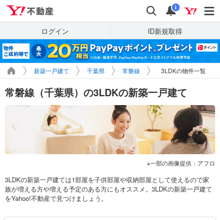
Yahoo!不動産
検索
通知
i
ログイン
ID新規取得
新築一戸建て
千葉県
常磐線
3LDKの物件一覧
常磐線（千葉県）の3LDKの新築一戸建て
一部の画像提供：アフロ
3LDKの新築一戸建ては1部屋を子供部屋や収納部屋として使えるので家
族が増える方や増える予定のある方にもオススメ。3LDKの新築一戸建て
をYahoo!不動産で見つけましょう。