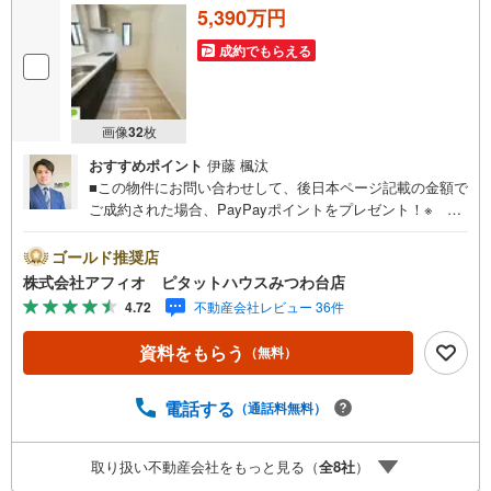
5,390万円
成約でもらえる
画像
32
枚
おすすめポイント
伊藤 楓汰
■この物件にお問い合わせして、後日本ページ記載の金額で
ご成約された場合、PayPayポイントをプレゼント！※ 条
件等の詳細は 説明ページをご覧ください。現地案内会開催
中‥365日ご案内いつでも大歓迎!!北総鉄道『北国分』駅徒
ゴールド推奨店
歩15分柿ノ木台小学校徒歩7分・和名ヶ谷中学校徒歩13分
株式会社アフィオ ピタットハウスみつわ台店
でお子様の通学も安心して送り出せます 必要施設徒歩圏内
4.72
不動産会社レビュー 36件
充実で子育て世代に優しい住環境。■リビング全体を見渡せ
るカウンターキッチン■家事の時短に嬉しい食洗機付き■自
資料をもらう
（無料）
然と家族の顔が合わせられる人気のリビングイン階段■WI
C・FC有で収納に困りません。■バルコニー2か所有り！光
と風をたっぷり取り込めます■カースペース2台分●お客様
電話する
（通話料無料）
の笑顔のために。・* 千葉県の不動産のことなら株式会社
アフィオにお任せください！● お客様の一生の宝物になる
取り扱い不動産会社をもっと見る（
全
8
社
）
お家探しの、心強いパートナーになれるよう全力でサポー