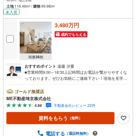
土地
116.46m
/
建物
99.98m
2
2
未入居
3,480万円
成約でもらえる
画像
36
枚
おすすめポイント
遠藤 汐夏
■営業時間9:00～18:30上記時間はお電話が繋がりやすくな
っております。ぜひお気軽にご連絡下さい！現地を見学さ
れる場合は「室内・現地を見学する（無料）」ボタンより
ご希望の日時をご記入いただけますとスムーズにご案内が
ゴールド推奨店
可能です。■ご来店特典1.ご見学、ご来店後にアンケート記
ME不動産埼京株式会社
入でもれなく3、000円のQUOカードプレゼント（1組様1回
4.86
不動産会社レビュー 22件
限り後日郵送）2.未公開の物件情報をご紹介3.不動産ご購
入、ご売却、太陽光発電システムご検討中のお客様、ご紹
資料をもらう
（無料）
介でもれなくQUOカード3、000円分プレゼント更にご紹介
のお客様が弊社仲介にてご契約頂くと、1万円から最大10万
円のご紹介料をお支払いさせて頂きます！詳しくはスタッ
電話する
（通話料無料）