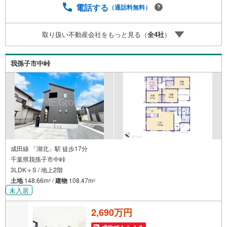
の？疾病ってなに？ローン組めるかな？」わからないこと
電話する
（通話料無料）
が多い家探しを丁寧にご説明致します！物件の探し方、ロ
ーンの組み方、知らないと損する税金のこと等トータルで
取り扱い不動産会社をもっと見る（
全
4
社
）
サポート致します！
我孫子市中峠
成田線 「湖北」駅 徒歩17分
千葉県我孫子市中峠
3LDK＋S / 地上2階
土地
148.66m
/
建物
108.47m
2
2
未入居
2,690万円