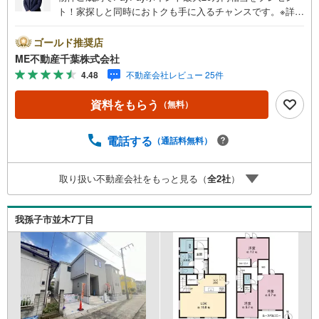
ト！家探しと同時におトクも手に入るチャンスです。※詳し
い条件は説明ページをご確認ください。『本日ご案内OK』
送迎無料！頭金なし・銀行比較＆相談可！ テレビで紹介さ
ゴールド推奨店
れた『やどかリッチ』使えます！豊かに過ごすには『イン
ME不動産千葉株式会社
テリア』家具や家電と『エクステリア』カーポートや楽し
4.48
不動産会社レビュー 25件
める庭、この充実度で変わってきます。これらを一括で購
入でき、その代金を住宅ローンに組み込むことが可能なサ
資料をもらう
（無料）
ービス、それがやどかリッチです。 頭金0円でもOK！（諸
経費含む） アフターサービス充実！「どこの銀行がいい
の？疾病ってなに？ローン組めるかな？」わからないこと
電話する
（通話料無料）
が多い家探しを丁寧にご説明致します！物件の探し方、ロ
ーンの組み方、知らないと損する税金のこと等トータルで
取り扱い不動産会社をもっと見る（
全
2
社
）
サポート致します！
我孫子市並木7丁目