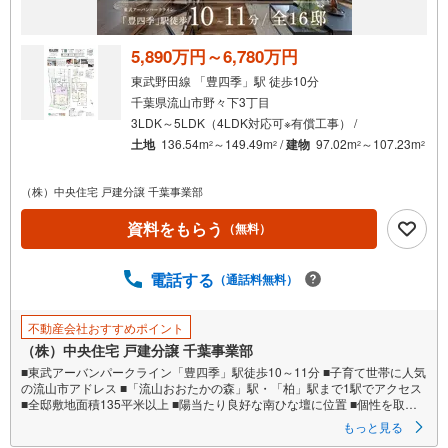
5,890万円～6,780万円
東武野田線 「豊四季」駅 徒歩10分
千葉県流山市野々下3丁目
3LDK～5LDK（4LDK対応可※有償工事） /
土地
136.54m
～149.49m
/
建物
97.02m
～107.23m
2
2
2
2
（株）中央住宅 戸建分譲 千葉事業部
資料をもらう
（無料）
電話する
（通話料無料）
不動産会社おすすめポイント
（株）中央住宅 戸建分譲 千葉事業部
■東武アーバンパークライン「豊四季」駅徒歩10～11分 ■子育て世帯に人気
の流山市アドレス ■「流山おおたかの森」駅・「柏」駅まで1駅でアクセス
■全邸敷地面積135平米以上 ■陽当たり良好な南ひな壇に位置 ■個性を取り
入れた邸別設計の住まい ■木のぬくもりや光で彩るこだわりのインテリア
もっと見る