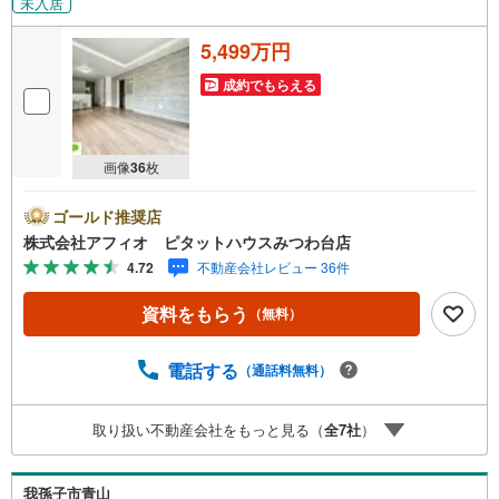
未入居
5,499万円
成約でもらえる
画像
36
枚
ゴールド推奨店
株式会社アフィオ ピタットハウスみつわ台店
4.72
不動産会社レビュー 36件
資料をもらう
（無料）
電話する
（通話料無料）
取り扱い不動産会社をもっと見る（
全
7
社
）
我孫子市青山