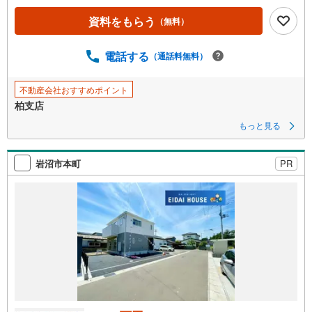
ペ
資料をもらう
（無料）
ー
ジ
に
電話する
（通話料無料）
保
存
不動産会社おすすめポイント
す
柏支店
る
もっと見る
岩沼市本町
PR