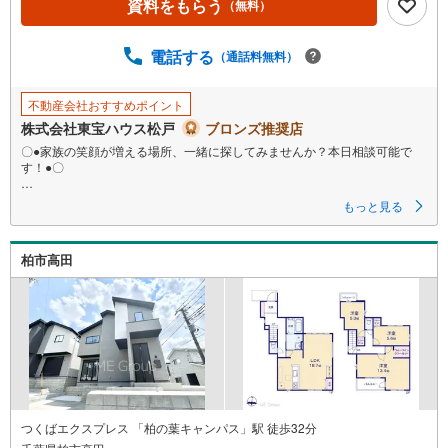
資料をもらう
（無料）
電話する
（通話料無料）
不動産会社おすすめポイント
株式会社東宝ハウス松戸
ブロンズ推奨店
〇●家族の笑顔が増える場所、一緒に探してみませんか？本日相談可能で
す！●〇
初めての「お住まい探し」は東宝ハウス松戸へお任せ下さい！現地ご案内
もっと見る
いつでもご相談可能です。頼られること、心底やりがいを感じておりま
す。お近くへ無料送迎も可能です♪
柏市高田
■ご予約いただくとご見学がスムーズです！
【営業時間9:00～21:00】
ご見学希望のお客様:右上の「室内・現地を見学する」をクリックして下さ
い。
資料請求希望のお客様:右上の「資料をもらう」をクリックして下さい。
【東宝ハウス松戸のポイント】
（1）不動産のご提案から資金計画・ライフシミュレーションのご相談
・無理のないライフプラン、提携による低金利住宅ローンのご提案、購入
前に知る「購入後の家族の生活」を「未来カレンダー」で見える化しま
す。
つくばエクスプレス 「柏の葉キャンパス」駅 徒歩32分
（2）ご購入後から始まる「専属FPによるファイナンシャルライフサポー