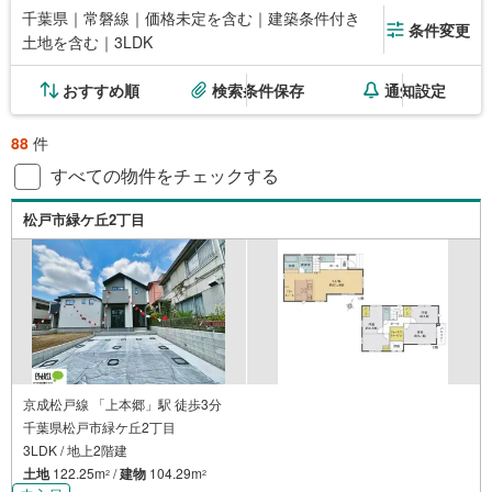
千葉県｜常磐線｜価格未定を含む｜建築条件付き
条件変更
土地を含む｜3LDK
おすすめ順
検索条件保存
通知設定
88
件
すべての物件をチェックする
松戸市緑ケ丘2丁目
京成松戸線 「上本郷」駅 徒歩3分
千葉県松戸市緑ケ丘2丁目
3LDK / 地上2階建
土地
122.25m
/
建物
104.29m
2
2