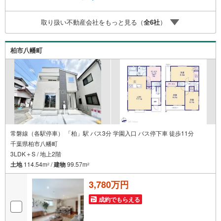
フ迄■県内有数の大型店舗1.店舗敷地内に大型駐車場完備、
マイカーでも安心！2.チャイルドスペース、授乳室、ベビ
取り扱い不動産会社をもっと見る（
全
6
社
）
ーベッド完備3.他にもファミリーに優しい『あったら良い
な』がここにある！ミルク用浄水サーバー、紙おむつ、ア
メニティ、大型個室2部屋、各ブースモニター等
柏市八幡町
常磐線（各駅停車） 「柏」駅 バス3分 学園入口 バス停下車 徒歩11分
千葉県柏市八幡町
3LDK＋S / 地上2階
土地
114.54m
/
建物
99.57m
2
2
3,780万円
成約でもらえる