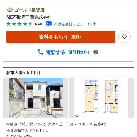
い条件は説明ページをご確認ください。『本日ご案内OK』
送迎無料！頭金なし・銀行比較＆相談可！ テレビで紹介さ
ゴールド推奨店
れた『やどかリッチ』使えます！豊かに過ごすには『イン
ME不動産千葉株式会社
テリア』家具や家電と『エクステリア』カーポートや楽し
4.48
不動産会社レビュー 25件
める庭、この充実度で変わってきます。これらを一括で購
入でき、その代金を住宅ローンに組み込むことが可能なサ
資料をもらう
（無料）
ービス、それがやどかリッチです。 頭金0円でもOK！（諸
経費含む） アフターサービス充実！「どこの銀行がいい
の？疾病ってなに？ローン組めるかな？」わからないこと
電話する
（通話料無料）
が多い家探しを丁寧にご説明致します！物件の探し方、ロ
ーンの組み方、知らないと損する税金のこと等トータルで
サポート致します！
柏市大津ケ丘1丁目
常磐線 「柏」駅 バス8分 大津ケ丘一丁目 バス停下車 徒歩4分
千葉県柏市大津ケ丘1丁目
3LDK / 地上2階