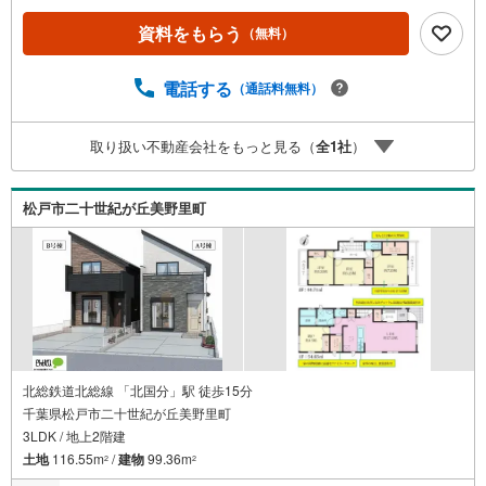
入、ご売却、太陽光発電システムご検討中のお客様、ご紹
資料をもらう
（無料）
介でもれなくQUOカード3、000円分プレゼント更にご紹介
のお客様が弊社仲介にてご契約頂くと、1万円から最大10万
円のご紹介料をお支払いさせて頂きます！詳しくはスタッ
電話する
（通話料無料）
フ迄■県内有数の大型店舗1.店舗敷地内に大型駐車場完備、
マイカーでも安心！2.チャイルドスペース、授乳室、ベビ
取り扱い不動産会社をもっと見る（
全
1
社
）
ーベッド完備3.他にもファミリーに優しい『あったら良い
な』がここにある！ミルク用浄水サーバー、紙おむつ、ア
メニティ、大型個室2部屋、各ブースモニター等
松戸市二十世紀が丘美野里町
北総鉄道北総線 「北国分」駅 徒歩15分
千葉県松戸市二十世紀が丘美野里町
3LDK / 地上2階建
土地
116.55m
/
建物
99.36m
2
2