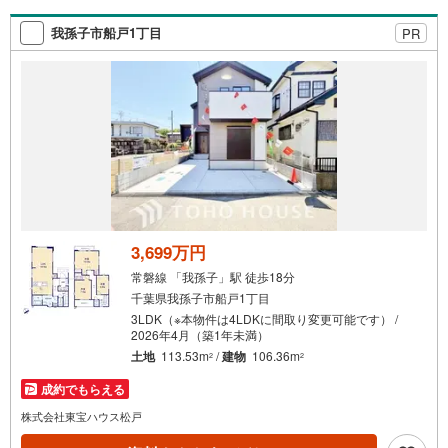
我孫子市船戸1丁目
PR
3,699万円
常磐線 「我孫子」駅 徒歩18分
千葉県我孫子市船戸1丁目
3LDK（※本物件は4LDKに間取り変更可能です） /
2026年4月（築1年未満）
土地
113.53m
/
建物
106.36m
2
2
成約でもらえる
株式会社東宝ハウス松戸