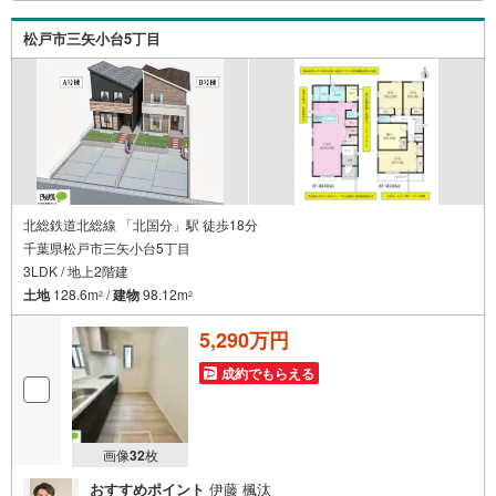
ト致します！ご見学やご相談には迅速にご対応致します！
お気軽にお問合せ下さいませ！
松戸市三矢小台5丁目
北総鉄道北総線 「北国分」駅 徒歩18分
千葉県松戸市三矢小台5丁目
3LDK / 地上2階建
土地
128.6m
/
建物
98.12m
2
2
5,290万円
成約でもらえる
画像
32
枚
おすすめポイント
伊藤 楓汰