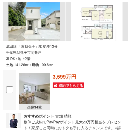
成田線 「東我孫子」駅 徒歩13分
千葉県我孫子市岡発戸
3LDK / 地上2階
土地
141.26m
/
建物
100.6m
2
2
3,599万円
成約でもらえる
画像
34
枚
おすすめポイント
古畑 晴輝
物件ご成約でPayPayポイント最大20万円相当をプレゼン
ト！家探しと同時におトクも手に入るチャンスです。※詳し