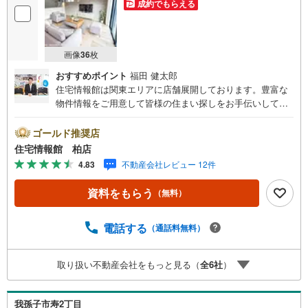
成約でもらえる
画像
36
枚
おすすめポイント
福田 健太郎
住宅情報館は関東エリアに店舗展開しております。豊富な
物件情報をご用意して皆様の住まい探しをお手伝いしてお
ります。まずは最寄りの住宅情報館にお気軽にご相談くだ
さい。【営業時間 10:00～19:00 火曜・水曜（祝日の場
ゴールド推奨店
合は営業いたします）】「資料請求」「内覧」のお問い合
住宅情報館 柏店
わせは上記時間内ですとスムーズにご対応が可能です。ス
4.83
不動産会社レビュー 12件
タッフ一同お客様のお問合せをお待ちしております。【住
宅ローン相談会】開催中無理のない住宅ローンの試算やご
資料をもらう
（無料）
購入の際にかかる諸費用の概算も行っております。しっか
りとした資金計画のアドバイスをさせて頂きますので、お
気軽にご相談ください。お客様第一主義をモット-にお引越
電話する
（通話料無料）
しをしてからも安心して住んでいただけるよう、末永く誠
実に努めさせて頂きます。住宅情報館にお越し頂けたら、
取り扱い不動産会社をもっと見る（
全
6
社
）
物件のご紹介だけではなく、お住まいの疑問、不安、お家
の事ならなんでもご相談いただけます。お客様の要望をお
伺いしながら誠心誠意、全力でサポートさせて頂きます。
我孫子市寿2丁目