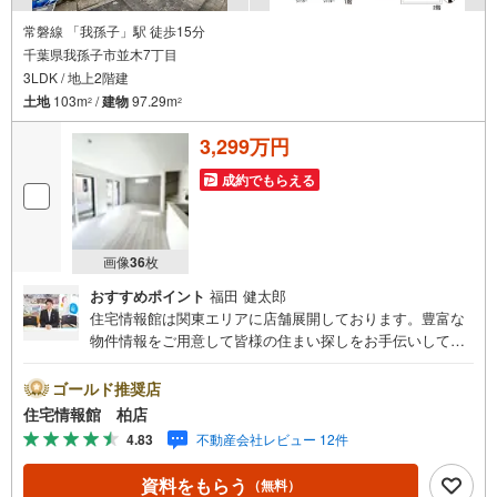
常磐線 「我孫子」駅 徒歩15分
千葉県我孫子市並木7丁目
3LDK / 地上2階建
土地
103m
/
建物
97.29m
2
2
3,299万円
成約でもらえる
画像
36
枚
おすすめポイント
福田 健太郎
住宅情報館は関東エリアに店舗展開しております。豊富な
物件情報をご用意して皆様の住まい探しをお手伝いしてお
ります。まずは最寄りの住宅情報館にお気軽にご相談くだ
さい。【営業時間 10:00～19:00 火曜・水曜（祝日の場
ゴールド推奨店
合は営業いたします）】「資料請求」「内覧」のお問い合
住宅情報館 柏店
わせは上記時間内ですとスムーズにご対応が可能です。ス
4.83
不動産会社レビュー 12件
タッフ一同お客様のお問合せをお待ちしております。【住
宅ローン相談会】開催中無理のない住宅ローンの試算やご
資料をもらう
（無料）
購入の際にかかる諸費用の概算も行っております。しっか