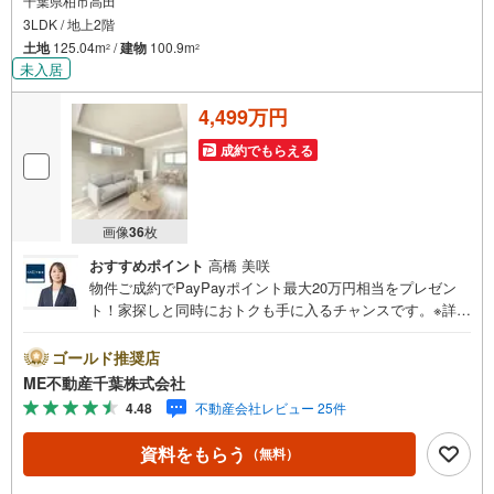
千葉県柏市高田
ト」
3LDK / 地上2階
・漠然としたキャッシュフローのグラフ化、効果的な生命保険の見直し、
繰り上げ返済の効果的なタイミングなどご提案させて頂きます。
土地
125.04m
/
建物
100.9m
2
2
未入居
4,499万円
成約でもらえる
画像
36
枚
おすすめポイント
高橋 美咲
物件ご成約でPayPayポイント最大20万円相当をプレゼン
ト！家探しと同時におトクも手に入るチャンスです。※詳し
い条件は説明ページをご確認ください。『本日ご案内OK』
送迎無料！頭金なし・銀行比較＆相談可！ テレビで紹介さ
ゴールド推奨店
れた『やどかリッチ』使えます！豊かに過ごすには『イン
ME不動産千葉株式会社
テリア』家具や家電と『エクステリア』カーポートや楽し
4.48
不動産会社レビュー 25件
める庭、この充実度で変わってきます。これらを一括で購
入でき、その代金を住宅ローンに組み込むことが可能なサ
資料をもらう
（無料）
ービス、それがやどかリッチです。 頭金0円でもOK！（諸
経費含む） アフターサービス充実！「どこの銀行がいい