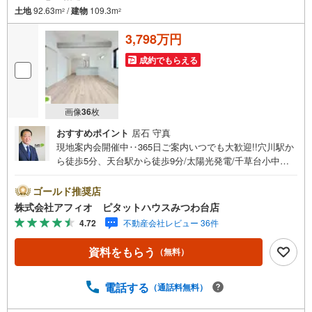
土地
92.63m
/
建物
109.3m
2
2
3,798万円
成約でもらえる
画像
36
枚
おすすめポイント
居石 守真
現地案内会開催中‥365日ご案内いつでも大歓迎!!穴川駅か
ら徒歩5分、天台駅から徒歩9分/太陽光発電/千草台小中学
校まで徒歩5分以内■陽当たりのいい2階リビング■LDK18帖
■家族と話しやすいカウンターキッチン■全室収納付きでお
ゴールド推奨店
部屋が広く使えます■陽当たりのいいバルコニーは2部屋か
株式会社アフィオ ピタットハウスみつわ台店
ら出入り可能■南側にお庭がありガーデニングも可能■玄関
4.72
不動産会社レビュー 36件
はカードキー対応お客様の笑顔のために。千葉県の不動産
のことなら株式会社アフィオにお任せください。お客様の
資料をもらう
（無料）
一生の宝物になるお家探しの、心強いパートナーになれる
よう全力でサポート致します。ご見学やご相談には迅速に
ご対応致します。お気軽にお問合せ下さいませ。
電話する
（通話料無料）