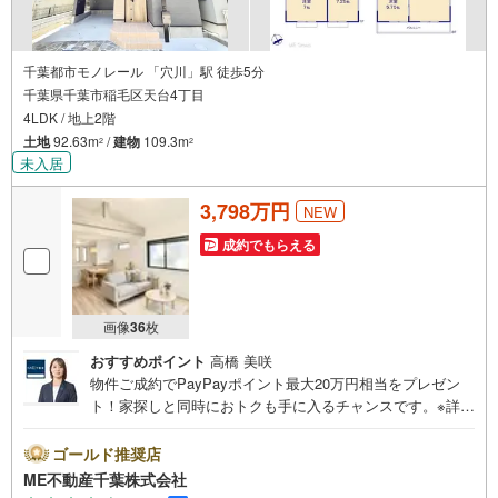
千葉都市モノレール 「穴川」駅 徒歩5分
千葉県千葉市稲毛区天台4丁目
4LDK / 地上2階
土地
92.63m
/
建物
109.3m
2
2
未入居
3,798万円
NEW
成約でもらえる
画像
36
枚
おすすめポイント
高橋 美咲
物件ご成約でPayPayポイント最大20万円相当をプレゼン
ト！家探しと同時におトクも手に入るチャンスです。※詳し
い条件は説明ページをご確認ください。『本日ご案内OK』
送迎無料！頭金なし・銀行比較＆相談可！ テレビで紹介さ
ゴールド推奨店
れた『やどかリッチ』使えます！豊かに過ごすには『イン
ME不動産千葉株式会社
テリア』家具や家電と『エクステリア』カーポートや楽し