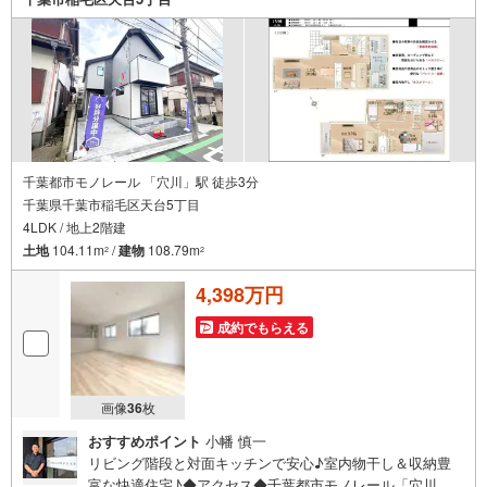
千葉都市モノレール 「穴川」駅 徒歩3分
千葉県千葉市稲毛区天台5丁目
4LDK / 地上2階建
土地
104.11m
/
建物
108.79m
2
2
4,398万円
成約でもらえる
画像
36
枚
おすすめポイント
小幡 慎一
リビング階段と対面キッチンで安心♪室内物干し＆収納豊
富な快適住宅♪◆アクセス◆千葉都市モノレール「穴川」