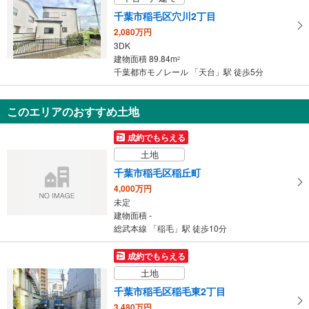
千葉市稲毛区穴川2丁目
2,080万円
3DK
建物面積 89.84m
2
千葉都市モノレール 「天台」駅 徒歩5分
このエリアのおすすめ土地
成約でもらえる
土地
千葉市稲毛区稲丘町
4,000万円
未定
建物面積 -
総武本線 「稲毛」駅 徒歩10分
成約でもらえる
土地
千葉市稲毛区稲毛東2丁目
3,480万円