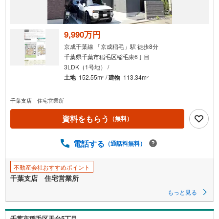
9,990万円
京成千葉線 「京成稲毛」駅 徒歩8分
千葉県千葉市稲毛区稲毛東6丁目
3LDK（1号地） /
土地
152.55m
/
建物
113.34m
2
2
千葉支店 住宅営業所
資料をもらう
（無料）
電話する
（通話料無料）
不動産会社おすすめポイント
千葉支店 住宅営業所
もっと見る
千葉市稲毛区天台5丁目