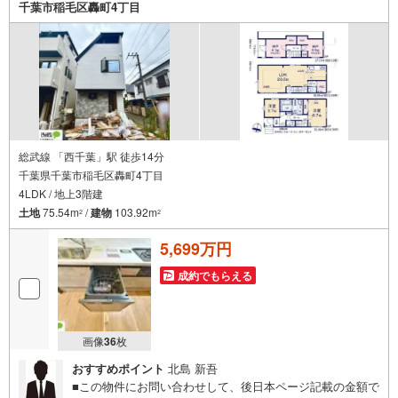
千葉市稲毛区轟町4丁目
総武線 「西千葉」駅 徒歩14分
千葉県千葉市稲毛区轟町4丁目
4LDK / 地上3階建
土地
75.54m
/
建物
103.92m
2
2
5,699万円
成約でもらえる
画像
36
枚
おすすめポイント
北島 新吾
■この物件にお問い合わせして、後日本ページ記載の金額で