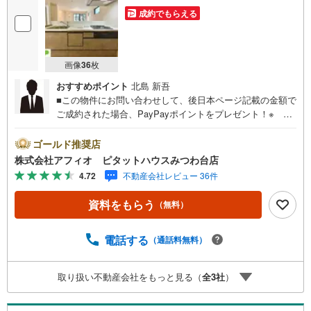
成約でもらえる
画像
36
枚
おすすめポイント
北島 新吾
■この物件にお問い合わせして、後日本ページ記載の金額で
ご成約された場合、PayPayポイントをプレゼント！※ 条
件等の詳細は 説明ページをご覧ください。現地案内会開催
中‥365日ご案内いつでも大歓迎!!西千葉駅から徒歩14分、
ゴールド推奨店
作草部駅から徒歩3分/床暖房/陽当たりのいい2階リビング■
株式会社アフィオ ピタットハウスみつわ台店
轟町小中学校まで徒歩13分とお子様の通学も安心■LDK19.7
4.72
不動産会社レビュー 36件
帖■家族との会話も弾むリビングイン階段■リビング全体を
見渡せるカウンターキッチン■奥様の家事が捗る食洗機■家
資料をもらう
（無料）
事のしやすい水回り■カースペースあり■周辺環境充実 教育
施設や買物施設も近く暮らしやすいエリアです●お客様の笑
顔のために。・* 千葉県の不動産のことなら株式会社アフ
電話する
（通話料無料）
ィオにお任せください！● お客様の一生の宝物になるお家
探しの、心強いパートナーになれるよう全力でサポート致
取り扱い不動産会社をもっと見る（
全
3
社
）
します！ご見学やご相談には迅速にご対応致します！お気
軽にお問合せ下さいませ！