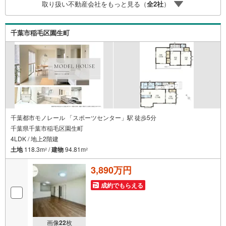
取り扱い不動産会社をもっと見る（
全
2
社
）
制家を買う前から買った後までトータルプランニングのご
提案をいたします。購入に向けてわからないこと、不安な
こと、お聞かせください。弊社の専門スタッフがご納得い
千葉市稲毛区園生町
ただけるまでお付き合いさせていただきます。その他ご希
望がございましたら、お客様のご要望をお聞かせくださ
い。
千葉都市モノレール 「スポーツセンター」駅 徒歩5分
千葉県千葉市稲毛区園生町
4LDK / 地上2階建
土地
118.3m
/
建物
94.81m
2
2
3,890万円
成約でもらえる
画像
22
枚