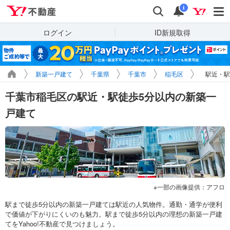
Yahoo!不動産
検索
通知
i
ログイン
ID新規取得
新築一戸建て
千葉県
千葉市
稲毛区
駅近・駅
千葉市稲毛区の駅近・駅徒歩5分以内の新築一
戸建て
一部の画像提供：アフロ
駅まで徒歩5分以内の新築一戸建ては駅近の人気物件。通勤・通学が便利
で価値が下がりにくいのも魅力。駅まで徒歩5分以内の理想の新築一戸建
てをYahoo!不動産で見つけましょう。