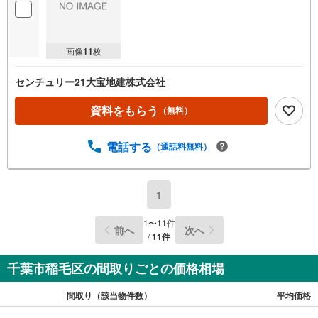
画像
11
枚
センチュリー21大宝地建株式会社
資料をもらう
（無料）
電話する
（通話料無料）
1
1
〜
11
件
前へ
次へ
/
11
件
千葉市稲毛区の間取りごとの価格相場
間取り（該当物件数）
平均価格