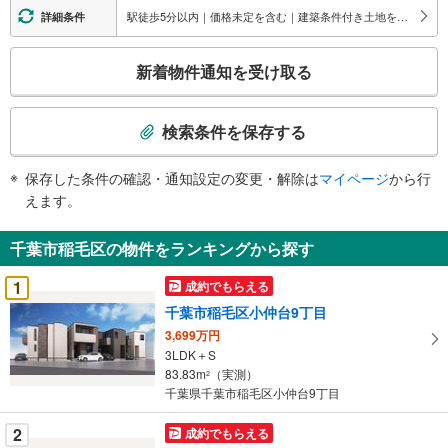
情
駅徒歩5分以内｜価格未定を含む｜建築条件付き土地を含む｜間取り未定を含む
詳細条件
報
こ
新着物件通知を受け取る
の
検
索
検索条件を保存する
条
件
保存した条件の確認・通知設定の変更・解除は
マイページ
から行
で
えます。
通
知
千葉市稲毛区の物件をランキングから探す
を
受
1
成約でもらえる
け
千葉市稲毛区小仲台9丁目
取
3,699万円
る
3LDK＋S
・
83.83m
（実測）
2
条
千葉県千葉市稲毛区小仲台9丁目
件
を
2
成約でもらえる