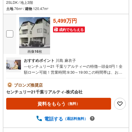
2SLDK / 地上3階
土地
76m
/
建物
120.47m
2
2
5,499万円
成約でもらえる
画像
16
枚
おすすめポイント
川島 麻衣子
---センチュリー21 千葉リアルティーの特徴---頭金0円！全
額ローン可能！営業時間:9:30～19:00この時間帯は、お電
話でのお問い合わせがスムーズです。 ●インターネット予
約で当日見学が可能です●（1）［室内・現地を見学する］
ブロンズ推奨店
をクリック！（2）本日～4日以内をご希望の方は 「ご要
センチュリー21千葉リアルティ-株式会社
望・ご質問欄」に希望日時をご記入ください！物件情報だ
けでなく、周辺環境等も一緒にご案内いたします。写真で
資料をもらう
（無料）
見る外観・室内の雰囲気は違います。ぜひ現地で実際にご
覧ください。もちろん当日のご見学も大歓迎です！《当社
電話する
（通話料無料）
が選ばれるポイント》●複数路線利用可能な千葉駅より徒歩
7分！●キッズスペースをご用意しておりますのでお子様連
れのお客様もお気軽にご利用ください。●充実のサポート体