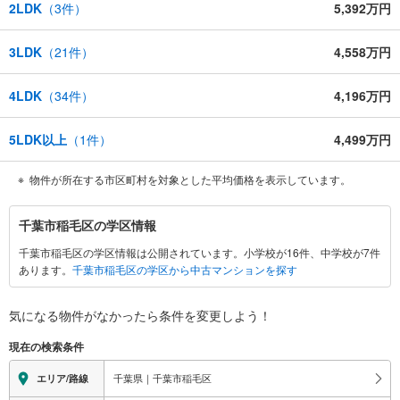
2LDK
（
3
件）
5,392万円
3LDK
（
21
件）
4,558万円
4LDK
（
34
件）
4,196万円
5LDK以上
（
1
件）
4,499万円
物件が所在する市区町村を対象とした平均価格を表示しています。
千
千葉市稲毛区の学区情報
葉
千葉市稲毛区の学区情報は公開されています。小学校が16件、中学校が7件
市
あります。
千葉市稲毛区の学区から中古マンションを探す
稲
毛
区
気になる物件がなかったら
条件を変更しよう！
に
現在の検索条件
関
す
千葉県｜千葉市稲毛区
エリア/路線
る