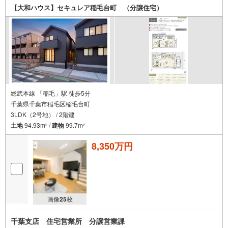
【大和ハウス】セキュレア稲毛台町 （分譲住宅）
総武本線 「稲毛」駅 徒歩5分
千葉県千葉市稲毛区稲毛台町
3LDK（2号地） / 2階建
土地
94.93m
/
建物
99.7m
2
2
8,350万円
画像
25
枚
千葉支店 住宅営業所 分譲営業課