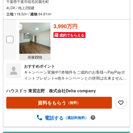
千葉県千葉市稲毛区園生町
4LDK / 地上2階建
土地
118.5m
/
建物
94.81m
2
2
3,990万円
成約でもらえる
画像
22
枚
おすすめポイント
キャンペーン実施中!!本物件をご成約のお客様へPayPayポ
イントプレゼント※他キャンペーンとの併用は出来ません※
中古戸建・中戸マンション・土地の成約価格の0.15％また
は20万円のいずれか安価な額相当のPayPayポイントを付与
ハウスドゥ 東習志野 株式会社Delta company
※新築戸建の成約価格の0.3％または20万円のいずれか安価
な額相当のPayPayポイントを付与
資料をもらう
（無料）
電話する
（通話料無料）