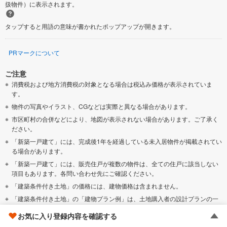
扱物件）に表示されます。
タップすると用語の意味が書かれたポップアップが開きます。
PRマークについて
ご注意
消費税および地方消費税の対象となる場合は税込み価格が表示されていま
す。
物件の写真やイラスト、CGなどは実際と異なる場合があります。
市区町村の合併などにより、地図が表示されない場合があります。ご了承く
ださい。
「新築一戸建て」には、完成後1年を経過している未入居物件が掲載されてい
る場合があります。
「新築一戸建て」には、販売住戸が複数の物件は、全ての住戸に該当しない
項目もあります。各問い合わせ先にご確認ください。
「建築条件付き土地」の価格には、建物価格は含まれません。
「建築条件付き土地」の「建物プラン例」は、土地購入者の設計プランの一
例であり、プランの採用可否は任意です。
お気に入り登録内容を確認する
「土地（建築条件なし）」の「建物プラン例」に関して、そのプラン例は特