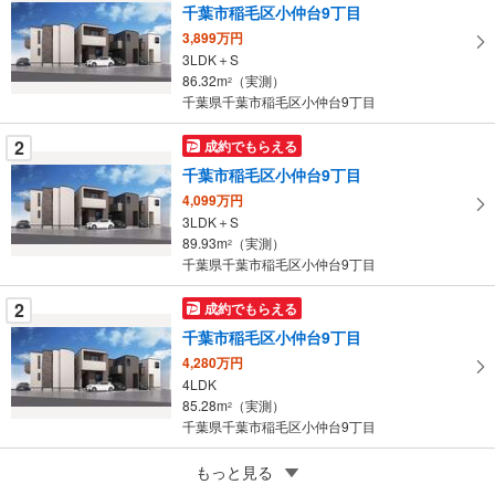
マ
千葉市稲毛区小仲台9丁目
イ
3,899万円
ペ
3LDK＋S
ー
86.32m
（実測）
2
千葉県千葉市稲毛区小仲台9丁目
ジ
に
2
成約でもらえる
保
千葉市稲毛区小仲台9丁目
存
す
4,099万円
3LDK＋S
る
89.93m
（実測）
2
千葉県千葉市稲毛区小仲台9丁目
2
成約でもらえる
千葉市稲毛区小仲台9丁目
4,280万円
4LDK
85.28m
（実測）
2
千葉県千葉市稲毛区小仲台9丁目
5
もっと見る
成約でもらえる