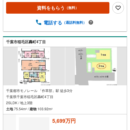
資料をもらう
（無料）
電話する
（通話料無料）
千葉市稲毛区轟町4丁目
千葉都市モノレール 「作草部」駅 徒歩3分
千葉県千葉市稲毛区轟町4丁目
2SLDK / 地上3階
土地
75.54m
/
建物
103.92m
2
2
5,699万円