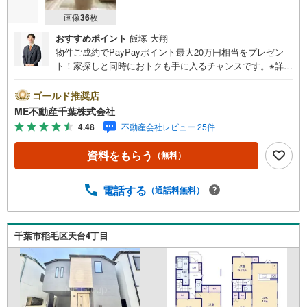
画像
36
枚
おすすめポイント
飯塚 大翔
物件ご成約でPayPayポイント最大20万円相当をプレゼン
ト！家探しと同時におトクも手に入るチャンスです。※詳し
い条件は説明ページをご確認ください。『本日ご案内OK』
送迎無料！頭金なし・銀行比較＆相談可！ テレビで紹介さ
ゴールド推奨店
れた『やどかリッチ』使えます！豊かに過ごすには『イン
ME不動産千葉株式会社
テリア』家具や家電と『エクステリア』カーポートや楽し
4.48
不動産会社レビュー 25件
める庭、この充実度で変わってきます。これらを一括で購
入でき、その代金を住宅ローンに組み込むことが可能なサ
資料をもらう
（無料）
ービス、それがやどかリッチです。 頭金0円でもOK！（諸
経費含む） アフターサービス充実！「どこの銀行がいい
の？疾病ってなに？ローン組めるかな？」わからないこと
電話する
（通話料無料）
が多い家探しを丁寧にご説明致します！物件の探し方、ロ
ーンの組み方、知らないと損する税金のこと等トータルで
サポート致します！
千葉市稲毛区天台4丁目