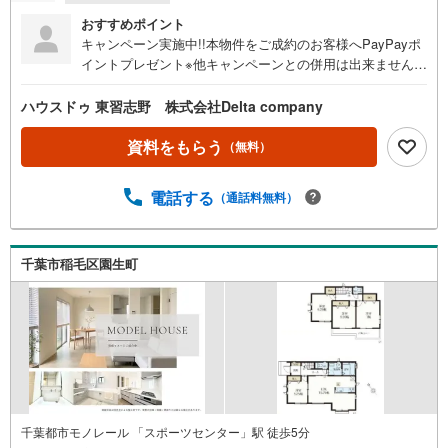
おすすめポイント
キャンペーン実施中!!本物件をご成約のお客様へPayPayポ
イントプレゼント※他キャンペーンとの併用は出来ません※
中古戸建・中戸マンション・土地の成約価格の0.15％また
は20万円のいずれか安価な額相当のPayPayポイントを付与
ハウスドゥ 東習志野 株式会社Delta company
※新築戸建の成約価格の0.3％または20万円のいずれか安価
な額相当のPayPayポイントを付与
資料をもらう
（無料）
電話する
（通話料無料）
千葉市稲毛区園生町
千葉都市モノレール 「スポーツセンター」駅 徒歩5分