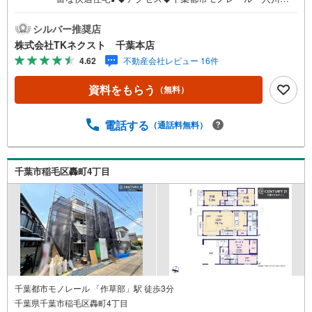
駅 徒歩3分◆設備◆広いリビングは家族が自然と集まる居
心地の良い空間♪リビングで遊ぶお子様にも目が届く、安
シルバー推奨店
心感で選ぶなら対面キッチン♪床下収納、広々パントリ
株式会社TKネクスト 千葉本店
ー！まとめ買い派にうれしいキッチン♪家族のコミュニケ
4.62
不動産会社レビュー 16件
ーションが増えるリビング階段♪雨の日のでも困らない室
内物干し「ホースクリーン」付♪収納便利なウォークイン
資料をもらう
（無料）
クロゼットを備えた住まい♪ご家族揃って身支度可能なゆ
とりの洗面室♪◆周辺環境◆千葉市立千草台小学校 徒歩5
分千葉市立千草台中学校 徒歩9分穴川花園幼稚園 徒歩8
電話する
（通話料無料）
分オーケー 徒歩12分ファミリーマート 徒歩2分【ご成約
者様限定！プレゼントキャンペーン実施中♪】詳細はプレ
ゼント情報欄をご参照ください！【物件のおすすめポイン
千葉市稲毛区轟町4丁目
ト】最寄り駅から徒歩3分！教育施設やお買い物施設が近く
周辺環境充実の暮らしやすいエリア♪
千葉都市モノレール 「作草部」駅 徒歩3分
千葉県千葉市稲毛区轟町4丁目