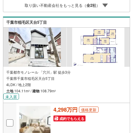
取り扱い不動産会社をもっと見る（
全
2
社
）
千葉市稲毛区天台5丁目
千葉都市モノレール 「穴川」駅 徒歩3分
千葉県千葉市稲毛区天台5丁目
4LDK / 地上2階
土地
104.11m
/
建物
108.79m
2
2
未入居
4,298万円
価格更新
成約でもらえる