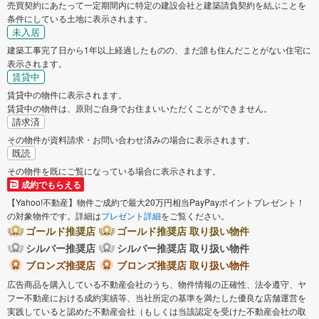
売買契約にあたって一定期間内に特定の建設会社と建築請負契約を結ぶことを
条件にしている土地に表示されます。
未入居
建築工事完了日から1年以上経過したものの、まだ誰も住んだことがない住宅に
表示されます。
賃貸中
賃貸中の物件に表示されます。
賃貸中の物件は、原則ご自身でお住まいいただくことができません。
請求済
その物件が資料請求・お問い合わせ済みの場合に表示されます。
既読
その物件を既にご覧になっている場合に表示されます。
成約でもらえる
【Yahoo!不動産】物件ご成約で最大20万円相当PayPayポイントプレゼント！
の対象物件です。詳細は
プレゼント詳細
をご覧ください。
ゴールド推奨店
ゴールド推奨店 取り扱い物件
シルバー推奨店
シルバー推奨店 取り扱い物件
ブロンズ推奨店
ブロンズ推奨店 取り扱い物件
広告商品を購入している不動産会社のうち、物件情報の正確性、法令遵守、ヤ
フー不動産における成約実績等、当社所定の基準を満たした優良な店舗運営を
実践していると認めた不動産会社（もしくは当該認定を受けた不動産会社の取