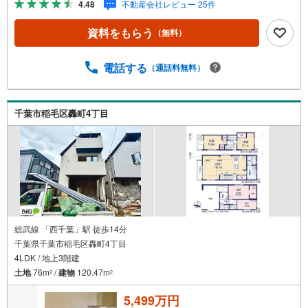
4.48
不動産会社レビュー 25件
める庭、この充実度で変わってきます。これらを一括で購
入でき、その代金を住宅ローンに組み込むことが可能なサ
資料をもらう
（無料）
ービス、それがやどかリッチです。 頭金0円でもOK！（諸
経費含む） アフターサービス充実！「どこの銀行がいい
の？疾病ってなに？ローン組めるかな？」わからないこと
電話する
（通話料無料）
が多い家探しを丁寧にご説明致します！物件の探し方、ロ
ーンの組み方、知らないと損する税金のこと等トータルで
サポート致します！
千葉市稲毛区轟町4丁目
総武線 「西千葉」駅 徒歩14分
千葉県千葉市稲毛区轟町4丁目
4LDK / 地上3階建
土地
76m
/
建物
120.47m
2
2
5,499万円