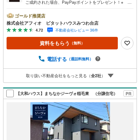
ご成約された場合、PayPayポイントをプレゼント！※ 条
件等の詳細は 説明ページをご覧ください。現地案内会開催
中‥365日ご案内いつでも大歓迎!!西千葉駅から徒歩14分、
ゴールド推奨店
作草部駅から徒歩3分/床暖房/陽当たりのいい2階リビング■
株式会社アフィオ ピタットハウスみつわ台店
轟町小中学校まで徒歩13分とお子様の通学も安心■LDK20
4.72
不動産会社レビュー 36件
帖■家族との会話も弾むリビングイン階段■リビング全体を
見渡せるカウンターキッチン■奥様の家事が捗る食洗機■家
資料をもらう
（無料）
事のしやすい水回り■カースペースあり■周辺環境充実 教育
施設や買物施設も近く暮らしやすいエリアです●お客様の笑
顔のために。・* 千葉県の不動産のことなら株式会社アフ
電話する
（通話料無料）
ィオにお任せください！● お客様の一生の宝物になるお家
探しの、心強いパートナーになれるよう全力でサポート致
取り扱い不動産会社をもっと見る（
全
2
社
）
します！ご見学やご相談には迅速にご対応致します！お気
軽にお問合せ下さいませ！
【大和ハウス】まちなかジーヴォ稲毛東 （分譲住宅）
PR