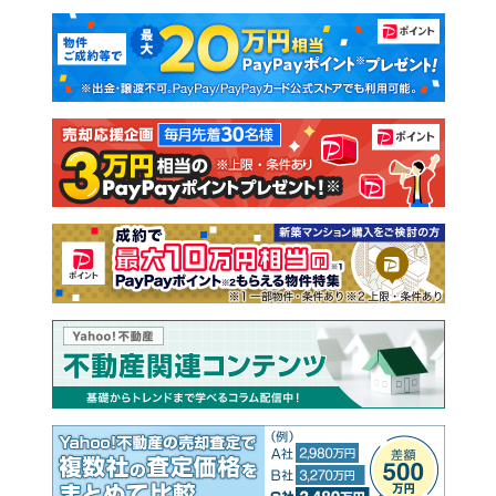
マンションカタログ
教えて！住まいの先生
新築マンション
中古マンション
新築一戸建て
中古一戸建て
注文住宅
土地
売却査定