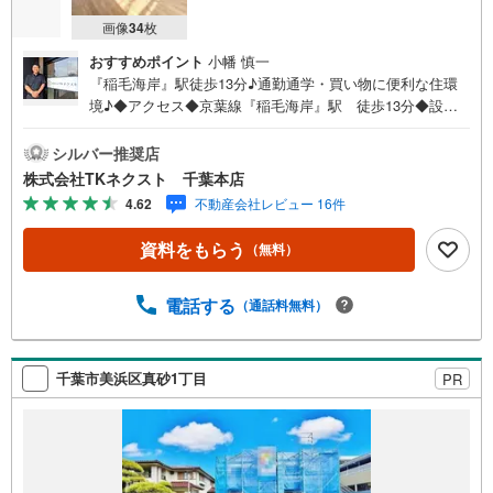
画像
34
枚
おすすめポイント
小幡 慎一
『稲毛海岸』駅徒歩13分♪通勤通学・買い物に便利な住環
境♪◆アクセス◆京葉線『稲毛海岸』駅 徒歩13分◆設備
◆南西道路でぽかぽか物件♪ご家族みんながゆったりくつ
ろげる広々リビング♪便利な全居室収納スペース付♪料理を
シルバー推奨店
しながら家族と会話を楽しめる対面キッチン♪雨の日のお
株式会社TKネクスト 千葉本店
洗濯にも大活躍な浴室乾燥機付♪雨風から大切な愛車を守
4.62
不動産会社レビュー 16件
るビルトインガレージ♪閑静な住宅地で小さなお子様がい
るご家族にも安心♪忙しい朝や遅い帰宅時にも嬉しい駅歩1
資料をもらう
（無料）
3分♪◆周辺環境◆千葉市立稲毛第二小学校 徒歩6分千葉
市立稲浜中学校 徒歩11分千葉市稲毛海岸保育所 徒歩6分
アコレ 徒歩5分ピアシティ 徒歩7分セブンイレブン 徒
電話する
（通話料無料）
歩12分【ご成約者様限定！プレゼントキャンペーン実施中
♪】詳細はプレゼント情報欄をご参照ください！【物件の
おすすめポイント】保育園・小学校・公園まで徒歩6分で小
千葉市美浜区真砂1丁目
PR
さなお子様にも安心な立地♪