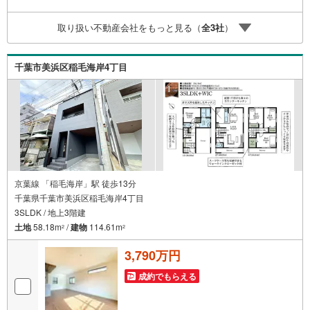
一生の宝物になるお家探しの、心強いパートナーになれる
よう全力でサポート致します！ご見学やご相談には迅速に
取り扱い不動産会社をもっと見る（
全
3
社
）
ご対応致します！お気軽にお問合せ下さいませ！■この物件
にお問い合わせして、後日本ページ記載の金額でご成約さ
れた場合、PayPayポイントをプレゼント！※ 条件等の詳
千葉市美浜区稲毛海岸4丁目
細は 説明ページをご覧ください。
京葉線 「稲毛海岸」駅 徒歩13分
千葉県千葉市美浜区稲毛海岸4丁目
3SLDK / 地上3階建
土地
58.18m
/
建物
114.61m
2
2
3,790万円
成約でもらえる