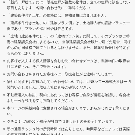
「新築一戸建て」には、販売住戸が複数の物件は、全ての住戸に該当しない
項目もあります。各問い合わせ先にご確認ください。
「建築条件付き土地」の価格には、建物価格は含まれません。
「建築条件付き土地」の「建物プラン例」は、土地購入者の設計プランの一
例であり、プランの採用可否は任意です。
「土地（建築条件なし）」の「建物プラン例」に関して、そのプラン例は特
定の建築請負会社によるもので、 当該建築請負会社以外で建てた場合、同様
のものが同価格で建てられるとは限りません。また、建築請負会社を特定す
るものではありません。
お客様が入力する個人情報を含むお問い合わせデータは、当該物件の取扱会
社に送信され、そこで管理されます。
お問い合わせをされたお客様へは、取扱会社がご連絡いたします。
物件に関するお客様のお問い合わせについては、LINEヤフー株式会社は一切
関与いたしません。取扱会社に直接ご確認ください。
不動産購入の検討、契約にあたってはお客様ご自身が情報を確認し、各会社
より十分な説明を受け判断してください。
本ページの掲載内容は変更される場合があります。あらかじめご了承くださ
い。
クチコミはYahoo!不動産が独自で収集したものを表示しています。
朝の通勤ラッシュ時の所要時間ではありません。時間帯などによっては実際
の乗車時間と異なる場合があります。