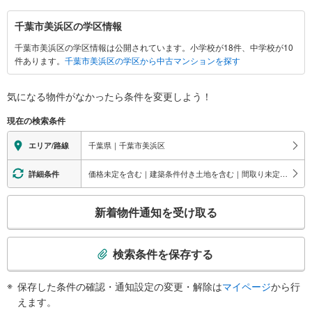
千
千葉市美浜区の学区情報
葉
千葉市美浜区の学区情報は公開されています。小学校が18件、中学校が10
市
件あります。
千葉市美浜区の学区から中古マンションを探す
美
浜
区
気になる物件がなかったら
条件を変更しよう！
に
現在の検索条件
関
す
千葉県｜千葉市美浜区
エリア/路線
る
情
価格未定を含む｜建築条件付き土地を含む｜間取り未定を含む｜ビルトインガレージ
詳細条件
報
こ
新着物件通知を受け取る
の
検
索
検索条件を保存する
条
件
保存した条件の確認・通知設定の変更・解除は
マイページ
から行
で
えます。
通