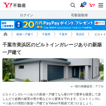
Yahoo!不動産
検索
通知
i
ログイン
ID新規取得
新築一戸建て
千葉県
千葉市
美浜区
ビルトイ
千葉市美浜区のビルトインガレージありの新築
一戸建て
一部の画像提供：アフロ
ビルトインガレージありの新築一戸建てなら家の中で愛車を鑑賞して楽
しんだり盗難の被害や雨や風などから愛車を守れます。ビルトインガレ
ージありの理想の新築一戸建てをYahoo!不動産で見つけましょう。