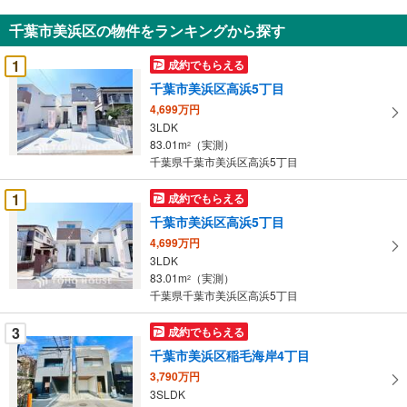
知
千葉市美浜区の物件をランキングから探す
を
受
1
成約でもらえる
け
千葉市美浜区高浜5丁目
取
4,699万円
る
3LDK
・
83.01m
（実測）
2
条
千葉県千葉市美浜区高浜5丁目
件
を
1
成約でもらえる
マ
千葉市美浜区高浜5丁目
イ
4,699万円
ペ
3LDK
ー
83.01m
（実測）
2
千葉県千葉市美浜区高浜5丁目
ジ
に
3
成約でもらえる
保
千葉市美浜区稲毛海岸4丁目
存
す
3,790万円
3SLDK
る