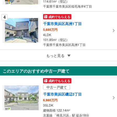
114.61m
（登記）
2
千葉県千葉市美浜区稲毛海岸4丁目
4
成約でもらえる
千葉市美浜区高洲1丁目
5,680万円
4LDK
101.85m
（登記）
2
千葉県千葉市美浜区高洲1丁目
5
もっと見る
成約でもらえる
千葉市美浜区真砂4丁目
4,799万円
このエリアのおすすめ中古一戸建て
2LDK＋S
84.88m
（実測）
2
成約でもらえる
千葉県千葉市美浜区真砂4丁目
中古一戸建て
千葉市美浜区磯辺3丁目
6,980万円
3SLDK
建物面積 122.14m
2
京葉線 「検見川浜」駅 徒歩18分