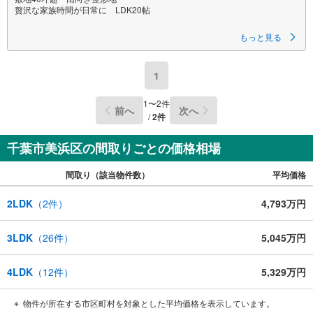
贅沢な家族時間が日常に LDK20帖
担当のサカモトです。京葉線2駅（稲毛海岸駅・検見川浜駅）を使い分けら
もっと見る
れるポジションに、家族の未来をゆったり受け止める一邸が誕生。並列駐
車2台可能なゆとりは、日々の利便性に加えて来客時の安心感もプラス。さ
らに長期優良住宅〇
1
■ご予約いただくとご見学がスムーズです！
【営業時間9:00～21:00】
1
〜
2
件
前へ
次へ
ご見学希望のお客様:右上の「室内・現地を見学する」をクリックして下さ
/
2
件
い。
資料請求希望のお客様:右上の「資料をもらう」をクリックして下さい。
千葉市美浜区の間取りごとの価格相場
【東宝ハウス松戸のポイント】
（1）不動産のご提案から資金計画・ライフシミュレーションのご相談
間取り（該当物件数）
平均価格
・無理のないライフプラン、提携による低金利住宅ローンのご提案、購入
前に知る「購入後の家族の生活」を「未来カレンダー」で見える化しま
す。
2LDK
（
2
件）
4,793万円
（2）ご購入後から始まる「専属FPによるファイナンシャルライフサポー
ト」
・漠然としたキャッシュフローのグラフ化、効果的な生命保険の見直し、
3LDK
（
26
件）
5,045万円
繰り上げ返済の効果的なタイミングなどご提案させて頂きます。
4LDK
（
12
件）
5,329万円
物件が所在する市区町村を対象とした平均価格を表示しています。