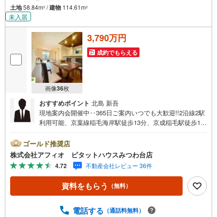
土地
58.84m
/
建物
114.61m
2
2
未入居
3,790万円
成約でもらえる
画像
36
枚
おすすめポイント
北島 新吾
現地案内会開催中‥365日ご案内いつでも大歓迎!!2沿線2駅
利用可能、京葉線稲毛海岸駅徒歩13分、京成稲毛駅徒歩14
分/南西道路につき陽当たり良好■稲毛第二小学校まで徒歩6
分！稲浜中学校まで徒歩11分と子育てしやすい環境■19.2帖
ゴールド推奨店
の広々LDK、視線を気にせず過ごせる2階リビング■おしゃ
株式会社アフィオ ピタットハウスみつわ台店
れな折下げ天井■リビング全体を見渡せるカウンターキッチ
4.72
不動産会社レビュー 36件
ン■全室2面採光で換気もしやすい■主寝室には大容量のWI
C■陽当たりのいいバルコニー2か所■玄関がすっきり片付く
資料をもらう
（無料）
シューズボックス■カースペース1台分■住宅性能評価取得
の地震に強い家●お客様の笑顔のために。千葉県の不動産の
ことなら株式会社アフィオにお任せください！● お客様の
電話する
（通話料無料）