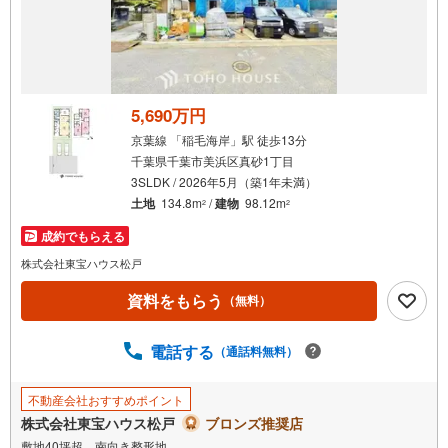
5,690万円
京葉線 「稲毛海岸」駅 徒歩13分
千葉県千葉市美浜区真砂1丁目
3SLDK / 2026年5月（築1年未満）
土地
134.8m
/
建物
98.12m
2
2
成約でもらえる
株式会社東宝ハウス松戸
資料をもらう
（無料）
電話する
（通話料無料）
不動産会社おすすめポイント
株式会社東宝ハウス松戸
ブロンズ推奨店
敷地40坪超 南向き整形地