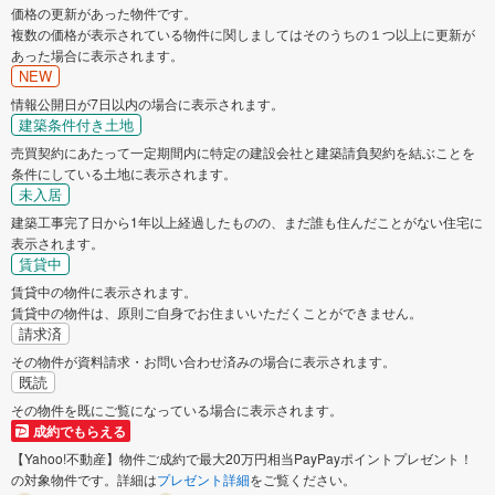
価格の更新があった物件です。
複数の価格が表示されている物件に関しましてはそのうちの１つ以上に更新が
あった場合に表示されます。
NEW
情報公開日が7日以内の場合に表示されます。
建築条件付き土地
売買契約にあたって一定期間内に特定の建設会社と建築請負契約を結ぶことを
条件にしている土地に表示されます。
未入居
建築工事完了日から1年以上経過したものの、まだ誰も住んだことがない住宅に
表示されます。
賃貸中
賃貸中の物件に表示されます。
賃貸中の物件は、原則ご自身でお住まいいただくことができません。
請求済
その物件が資料請求・お問い合わせ済みの場合に表示されます。
既読
その物件を既にご覧になっている場合に表示されます。
成約でもらえる
【Yahoo!不動産】物件ご成約で最大20万円相当PayPayポイントプレゼント！
の対象物件です。詳細は
プレゼント詳細
をご覧ください。