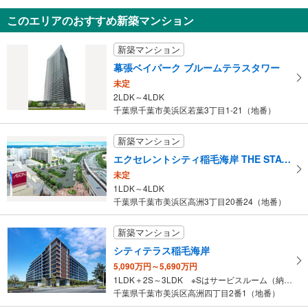
千葉市美浜区磯辺1丁目
このエリアのおすすめ新築マンション
6,000万円
未定
新築マンション
建物面積 -
京葉線 「稲毛海岸」駅 徒歩11分
幕張ベイパーク ブルームテラスタワー
未定
2LDK～4LDK
千葉県千葉市美浜区若葉3丁目1-21（地番）
新築マンション
エクセレントシティ稲毛海岸 THE STATION GRAN
未定
1LDK～4LDK
千葉県千葉市美浜区高洲3丁目20番24（地番）
新築マンション
シティテラス稲毛海岸
5,090万円～5,690万円
1LDK＋2S～3LDK ※Sはサービスルーム（納戸）です。
千葉県千葉市美浜区高洲四丁目2番1（地番）