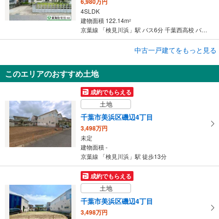
6,980万円
4SLDK
建物面積 122.14m
2
京葉線 「検見川浜」駅 バス6分 千葉西高校 バス停下車 徒歩3分
成約でもらえる
中古一戸建てをもっと見る
中古一戸建て
このエリアのおすすめ土地
千葉市美浜区磯辺3丁目
6,980万円
成約でもらえる
3LDK＋S
土地
建物面積 122.14m
2
京葉線 「検見川浜」駅 徒歩18分
千葉市美浜区磯辺4丁目
3,498万円
未定
建物面積 -
京葉線 「検見川浜」駅 徒歩13分
成約でもらえる
土地
千葉市美浜区磯辺4丁目
3,498万円