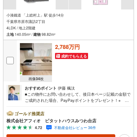
小湊鐵道 「上総村上」駅 徒歩14分
千葉県市原市諏訪2丁目
4LDK / 地上2階建
土地
140.05m
/
建物
98.82m
2
2
2,788万円
成約でもらえる
画像
34
枚
おすすめポイント
伊藤 楓汰
■この物件にお問い合わせして、後日本ページ記載の金額で
ご成約された場合、PayPayポイントをプレゼント！※ 条
件等の詳細は 説明ページをご覧ください。現地案内会開催
中‥365日ご案内いつでも大歓迎!!JR内房線「五井」駅バス
ゴールド推奨店
10分。「国分寺台南郵便局」停徒歩8分。国分寺台小学校徒
株式会社アフィオ ピタットハウスみつわ台店
歩10分・国分寺台中学校徒歩8分とお子様の通学も安心で
4.72
不動産会社レビュー 36件
す。■制震装置搭載の地震に強い家■安心の人感センサー＋
モニター付きインターホン＋防犯カメラ■4LDK・LDK広々1