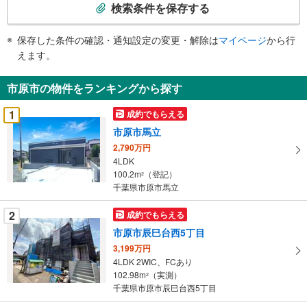
索
検索条件を保存する
条
件
保存した条件の確認・通知設定の変更・解除は
マイページ
から行
で
えます。
通
知
市原市の物件をランキングから探す
を
受
1
成約でもらえる
け
市原市馬立
取
2,790万円
る
4LDK
・
100.2m
（登記）
2
条
千葉県市原市馬立
件
を
2
成約でもらえる
マ
市原市辰巳台西5丁目
イ
3,199万円
ペ
4LDK 2WIC、FCあり
ー
102.98m
（実測）
2
千葉県市原市辰巳台西5丁目
ジ
に