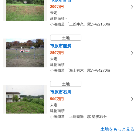
200万円
未定
建物面積 -
小湊鐵道 「上総牛久」駅から2150m
土地
市原市能満
250万円
未定
建物面積 -
小湊鐵道 「海士有木」駅から4270m
土地
市原市石川
500万円
未定
建物面積 -
小湊鐵道 「上総鶴舞」駅 徒歩29分
土地をもっと見る
土地