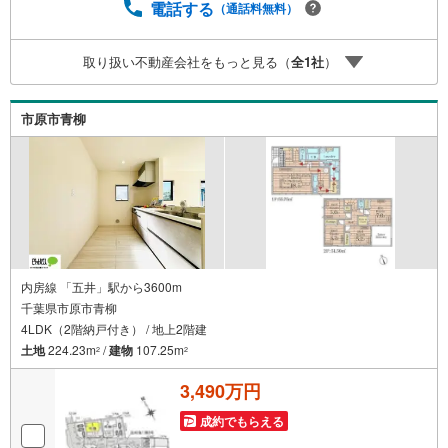
探しの、心強いパートナーになれるよう全力でサポート致
電話する
（通話料無料）
します！ご見学やご相談には迅速にご対応致します！お気
軽にお問合せ下さいませ！■この物件にお問い合わせして、
取り扱い不動産会社をもっと見る（
全
1
社
）
後日本ページ記載の金額でご成約された場合、PayPayポイ
ントをプレゼント！※ 条件等の詳細は 説明ページをご覧
ください。
市原市青柳
内房線 「五井」駅から3600m
千葉県市原市青柳
4LDK（2階納戸付き） / 地上2階建
土地
224.23m
/
建物
107.25m
2
2
3,490万円
成約でもらえる