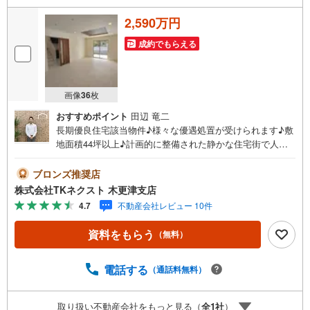
2,590万円
成約でもらえる
画像
36
枚
おすすめポイント
田辺 竜二
長期優良住宅該当物件♪様々な優遇処置が受けられます♪敷
地面積44坪以上♪計画的に整備された静かな住宅街で人気
の「市原市椎の木台」1丁目にZHE水準の新築戸建が全2棟
登場します♪通風・採光良好な北東角地♪◆アクセス◆JR内
ブロンズ推奨店
房線「姉ヶ崎」駅 バス20分「都立福祉園」停歩8分◆特徴
株式会社TKネクスト 木更津支店
◆水回りをキッチンの近くに配置しスムーズに移動できる
4.7
不動産会社レビュー 10件
回遊動線♪17帖超のリビングは家族がしぜんに集まる広さ
です♪使い勝手の良い対面キッチンは食事や軽食が気軽に
資料をもらう
（無料）
できるキッチンカウンター完備♪生活感の出やすいキッチ
ンもスッキリ片付くパントリー完備♪物の置場に困らない
充実の収納スペース♪部屋ごとに設けた収納は住みやすさ
電話する
（通話料無料）
へのこだわりです♪お子様のお留守番にも安心TVモニター
インターフォン付き♪夜間の帰宅時も人感センサーライト
取り扱い不動産会社をもっと見る（
全
1
社
）
で便利に安全確保♪ゆったり並列2台分のカースペース♪◆