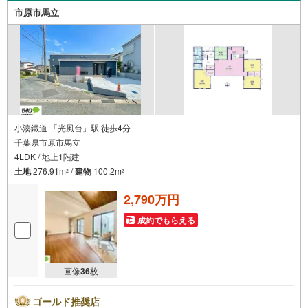
力でサポート致します！ご見学やご相談には迅速にご対応
市原市馬立
致します！お気軽にお問合せ下さいませ！
小湊鐵道 「光風台」駅 徒歩4分
千葉県市原市馬立
4LDK / 地上1階建
土地
276.91m
/
建物
100.2m
2
2
2,790万円
成約でもらえる
画像
36
枚
ゴールド推奨店