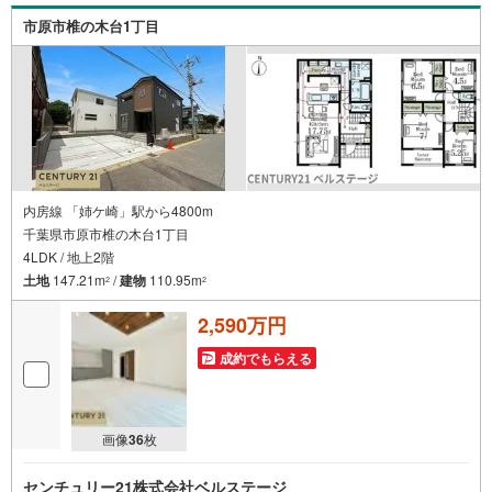
市原市椎の木台1丁目
内房線 「姉ケ崎」駅から4800m
千葉県市原市椎の木台1丁目
4LDK / 地上2階
土地
147.21m
/
建物
110.95m
2
2
2,590万円
成約でもらえる
画像
36
枚
センチュリー21株式会社ベルステージ