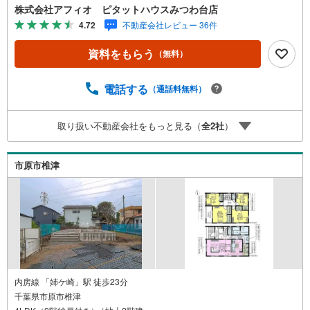
株式会社アフィオ ピタットハウスみつわ台店
4.72
不動産会社レビュー 36件
資料をもらう
（無料）
電話する
（通話料無料）
取り扱い不動産会社をもっと見る（
全
2
社
）
市原市椎津
内房線 「姉ケ崎」駅 徒歩23分
千葉県市原市椎津