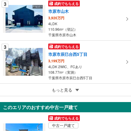
3
成約でもらえる
保
市原市山木
存
す
3,920万円
4LDK
る
110.96m
（登記）
2
千葉県市原市山木
3
成約でもらえる
市原市辰巳台西5丁目
3,199万円
4LDK 2WIC、FCあり
108.77m
（実測）
2
千葉県市原市辰巳台西5丁目
5
もっと見る
成約でもらえる
市原市五井中央西1丁目
3,599万円
このエリアのおすすめ中古一戸建て
4LDK
102.68m
（実測）
2
成約でもらえる
千葉県市原市五井中央西1丁目
中古一戸建て