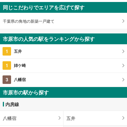
市原市寺谷
同じこだわりでエリアを広げて探す
350万円
未定
建物面積 -
千葉県の角地の新築一戸建て
小湊鐵道 「馬立」駅 徒歩34分
市原市の人気の駅をランキングから探す
1
五井
1
姉ケ崎
3
八幡宿
市原市の駅から探す
内房線
八幡宿
五井