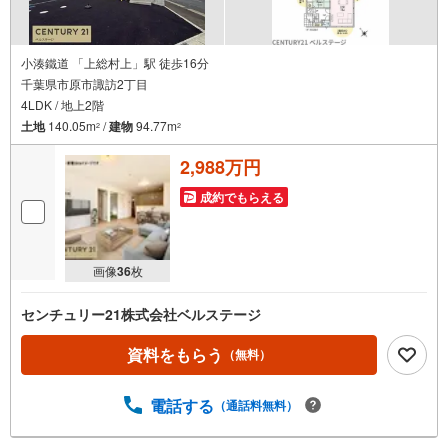
小湊鐵道 「上総村上」駅 徒歩16分
千葉県市原市諏訪2丁目
4LDK / 地上2階
土地
140.05m
/
建物
94.77m
2
2
2,988万円
成約でもらえる
画像
36
枚
センチュリー21株式会社ベルステージ
資料をもらう
（無料）
電話する
（通話料無料）