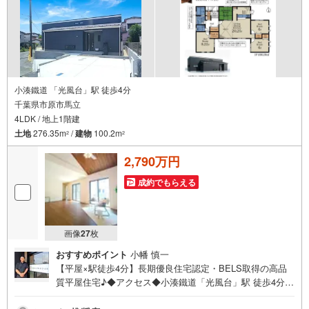
小湊鐵道 「光風台」駅 徒歩4分
千葉県市原市馬立
4LDK / 地上1階建
土地
276.35m
/
建物
100.2m
2
2
2,790万円
成約でもらえる
画像
27
枚
おすすめポイント
小幡 慎一
【平屋×駅徒歩4分】長期優良住宅認定・BELS取得の高品
質平屋住宅♪◆アクセス◆小湊鐵道「光風台」駅 徒歩4分◆
設備◆安心の長期優良住宅認定＆住宅性能評価W取得物件♪