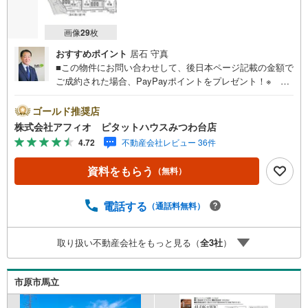
画像
29
枚
おすすめポイント
居石 守真
■この物件にお問い合わせして、後日本ページ記載の金額で
ご成約された場合、PayPayポイントをプレゼント！※ 条
件等の詳細は 説明ページをご覧ください。現地案内会開催
中‥即日ご案内大歓迎!!千種小学校徒歩9分・中学校徒歩10
ゴールド推奨店
分でお子様の通学も安心して送り出せます 住み良い閑静な
株式会社アフィオ ピタットハウスみつわ台店
住宅地。■リビングを見渡せるカウンターキッチン■家族み
4.72
不動産会社レビュー 36件
んなでゆったりと過ごせるLDK18.5帖■水回り集中設計で家
事同線良好 ■パントリーでキッチン周りスッキリ■全居室収
資料をもらう
（無料）
納スペース完備■全居室2面採光■嬉しいカースペース3台分
■長期優良住宅認定物件・豊富な物件数で、ご希望のお家探
しが楽々できます。・売却のご相談も秘密厳守でスピーデ
電話する
（通話料無料）
ィーに対応。●お客様の笑顔のために。千葉県の不動産のこ
となら株式会社アフィオにお任せください！● お客様の一
取り扱い不動産会社をもっと見る（
全
3
社
）
生の宝物になるお家探しの、心強いパートナーになれるよ
う全力でサポート致します！ご見学やご相談には迅速にご
対応致します！お気軽にお問合せ下さいませ！
市原市馬立