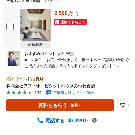
土地
147.21m
/
建物
110.95m
2
2
2,590万円
成約でもらえる
画像
36
枚
おすすめポイント
居石 守真
■この物件にお問い合わせして、後日本ページ記載の金額で
ご成約された場合、PayPayポイントをプレゼント！※ 条
件等の詳細は 説明ページをご覧ください。現地案内会開催
中‥即日ご案内大歓迎!!住み良い閑静な住宅地。有秋南小小
ゴールド推奨店
学校徒歩14分とお子様の通学も安心です！■リビングを見
株式会社アフィオ ピタットハウスみつわ台店
渡せるカウンターキッチン■家族みんなでゆったりと過ごせ
4.72
不動産会社レビュー 36件
るLDK17.75帖■回遊動線が考えられた間取り■キッチンがス
ッキリ片付く大型パントリー■洗面室と脱衣所を分けて毎日
資料をもらう
（無料）
の暮らしをもっと快適に■全居室収納スペース完備■全室二
面採光で明るいお部屋■カースペース2台分■長期優良住宅
認定物件●お客様の笑顔のために。千葉県の不動産のことな
電話する
（通話料無料）
ら株式会社アフィオにお任せください！● お客様の一生の
宝物になるお家探しの、心強いパートナーになれるよう全