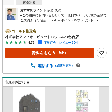
画像
34
枚
おすすめポイント
伊藤 楓汰
■この物件にお問い合わせして、後日本ページ記載の金額で
ご成約された場合、PayPayポイントをプレゼント！※ 条
件等の詳細は 説明ページをご覧ください。現地案内会開催
中‥365日ご案内いつでも大歓迎!!JR内房線「五井」駅バス
ゴールド推奨店
10分。「国分寺台南郵便局」停徒歩8分。国分寺台小学校徒
株式会社アフィオ ピタットハウスみつわ台店
歩10分・国分寺台中学校徒歩8分とお子様の通学も安心で
4.72
不動産会社レビュー 36件
す。■制震装置搭載の地震に強い家■安心の人感センサー＋
モニター付きインターホン＋防犯カメラ■水回り集中設計で
資料をもらう
（無料）
家事同線良好 ■リビング全体を見渡せるカウンターキッチ
ン■全居室収納付き■小さなお子様のいるご家庭に嬉しい寛
ぎの和室■季節ごとの衣類の整理もWICでラクラク■フラッ
電話する
（通話料無料）
ト35S利用可●お客様の笑顔のために。・* 千葉県の不動
産のことなら株式会社アフィオにお任せください！● お客
様の一生の宝物になるお家探しの、心強いパートナーにな
市原市諏訪2丁目
れるよう全力でサポート致します！ご見学やご相談には迅
速にご対応致します！お気軽にお問合せ下さいませ！