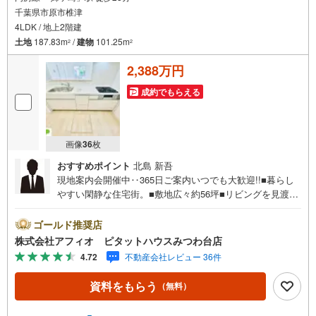
千葉県市原市椎津
4LDK / 地上2階建
土地
187.83m
/
建物
101.25m
2
2
2,388万円
成約でもらえる
画像
36
枚
おすすめポイント
北島 新吾
現地案内会開催中‥365日ご案内いつでも大歓迎!!■暮らし
やすい閑静な住宅街。■敷地広々約56坪■リビングを見渡せ
るカウンターキッチン■家族みんなでゆったりと過ごせるL
DK広々17.5帖 ■LDKと和室併せて21.5帖の広々空間■自然
ゴールド推奨店
と家族の顔が合わせられる人気のリビングスルー階段■防犯
株式会社アフィオ ピタットハウスみつわ台店
面も安心の人感センサー付玄関灯＋TVモニター付きインタ
4.72
不動産会社レビュー 36件
ーホン＋防犯カメラ■食料品を保管したり、キッチン用品が
収納できる便利なパントリー■カースペース3台分■広々イ
資料をもらう
（無料）
ンナーバルコニー■地震の揺れを吸収する制震装置搭載●お
客様の笑顔のために。・* お客様の一生の宝物になるお家