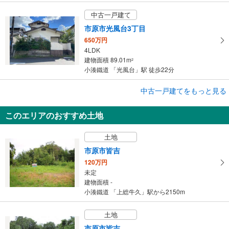
中古一戸建て
市原市光風台3丁目
650万円
4LDK
建物面積 89.01m
2
小湊鐵道 「光風台」駅 徒歩22分
成約でもらえる
中古一戸建てをもっと見る
中古一戸建て
このエリアのおすすめ土地
市原市ちはら台南5丁目
2,550万円
土地
5LDK
建物面積 123.88m
2
市原市皆吉
京成千原線 「ちはら台」駅から2600m
120万円
未定
建物面積 -
小湊鐵道 「上総牛久」駅から2150m
土地
市原市皆吉