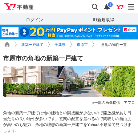
Yahoo!不動産
検索
通知
i
ログイン
ID新規取得
新築一戸建て
千葉県
市原市
角地の物件一覧
市原市の角地の新築一戸建て
一部の画像提供：アフロ
角地の新築一戸建ては他の建物との隣接面が少ないので開放感があり日
当たりの良い物件が多いです。玄関の配置を選べるので間取りの自由度
が高いのも魅力。角地の理想の新築一戸建てをYahoo!不動産で見つけま
しょう。