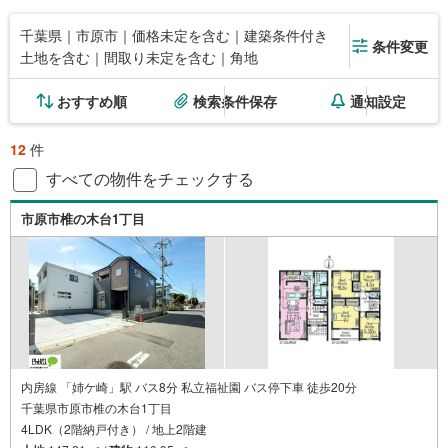
千葉県｜市原市｜価格未定を含む｜建築条件付き
条件変更
土地を含む｜間取り未定を含む｜角地
おすすめ順
検索条件保存
通知設定
12
件
すべての物件をチェックする
市原市椎の木台1丁目
内房線 「姉ケ崎」駅 バス8分 私立福祉園 バス停下車 徒歩20分
千葉県市原市椎の木台1丁目
4LDK（2階納戸付き） / 地上2階建