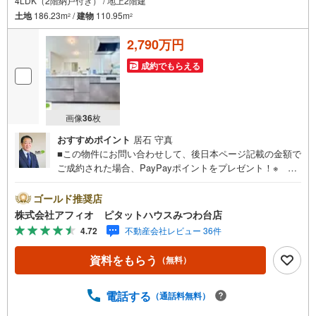
4LDK（2階納戸付き） / 地上2階建
土地
186.23m
/
建物
110.95m
2
2
2,790万円
成約でもらえる
画像
36
枚
おすすめポイント
居石 守真
■この物件にお問い合わせして、後日本ページ記載の金額で
ご成約された場合、PayPayポイントをプレゼント！※ 条
件等の詳細は 説明ページをご覧ください。現地案内会開催
中‥即日ご案内大歓迎!!住み良い閑静な住宅地。姉崎小学校
ゴールド推奨店
まで徒歩14分・姉崎中学校まで徒歩15分とお子様の通学も
株式会社アフィオ ピタットハウスみつわ台店
安心です！■開放感のある角地！陽当たり通風良好。■敷地
4.72
不動産会社レビュー 36件
広々約56坪■リビングを見渡せるカウンターキッチン■家族
みんなでゆったりと過ごせるLDK17帖■キッチンがスッキリ
資料をもらう
（無料）
片付く大型パントリー■洗面室と脱衣所を分けて毎日の暮ら
しをもっと快適に■スムーズな家事動線■全居室収納スペー
ス完備■急な雨でも安心のインナーバルコニー■カースペー
電話する
（通話料無料）
ス2台分●お客様の笑顔のために。千葉県の不動産のことな