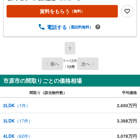
資料をもらう
（無料）
電話する
（通話料無料）
1
1
〜
12
件
前へ
次へ
/
12
件
市原市の間取りごとの価格相場
間取り（該当物件数）
平均価格
2LDK
（
1
件）
2,650万円
3LDK
（
17
件）
3,388万円
4LDK
（
62
件）
3,078万円