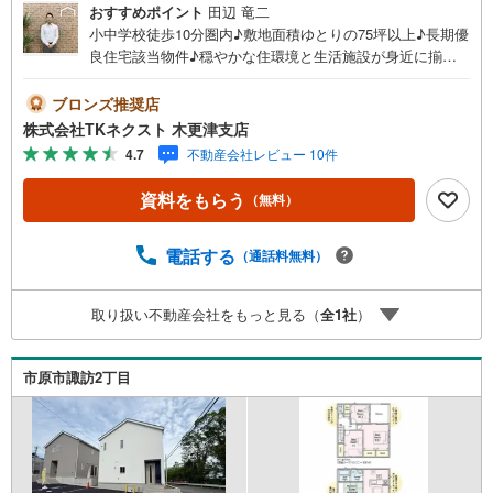
おすすめポイント
田辺 竜二
小中学校徒歩10分圏内♪敷地面積ゆとりの75坪以上♪長期優
良住宅該当物件♪穏やかな住環境と生活施設が身近に揃う
暮らしやすさで人気の「市原市青柳」に人気の平屋1棟＆2
階建て4棟の新築戸建が登場です♪◆アクセス◆JR内房線
ブロンズ推奨店
「五井」駅 バス12分「青柳橋」停歩9分◆特徴◆手間は減
株式会社TKネクスト 木更津支店
らす。心は満たす。らくかじ、はじめよう♪「家事が楽で
4.7
不動産会社レビュー 10件
住みやすい暮らし」をコンセプトに追求した【らくかじ】
物件♪回遊動線が家事のムダを減らします♪17帖のリビング
資料をもらう
（無料）
は家族がしぜんに集まる広さです♪使い勝手の良い対面キ
ッチンは食事や軽食が気軽にできるキッチンカウンター完
備♪洗濯動線が整い家事が楽になるランドリールームあり
電話する
（通話料無料）
ます♪部屋ごとに設けた収納は住みやすさへのこだわりで
す♪玄関横には使い勝手の良い可動棚付きSICを完備♪お子
取り扱い不動産会社をもっと見る（
全
1
社
）
様のお留守番にも安心TVモニターインターフォン付き♪セ
カンドカーや来客にも便利な駐車スペース3台分♪◆周辺環
境◆市原市立千種小学校 徒歩9分市原市立千種中学校 徒
市原市諏訪2丁目
歩10分ほのぼの保育園 徒歩5分志高幼稚園 車8分