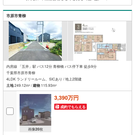
周辺環境◆市原市立有秋南小学校 徒歩14分市原市立有秋
中学校 徒歩24分久保田保育所 車5分市原ふじ幼稚園 徒
市原市青柳
歩6分生鮮スーパー富分のぞみ野店 車7分ミニストップ
内房線 「五井」駅 バス12分 青柳橋 バス停下車 徒歩9分
千葉県市原市青柳
4LDK ランドリールーム、SICあり / 地上2階建
土地
249.12m
/
建物
115.93m
2
2
3,390万円
成約でもらえる
画像
20
枚