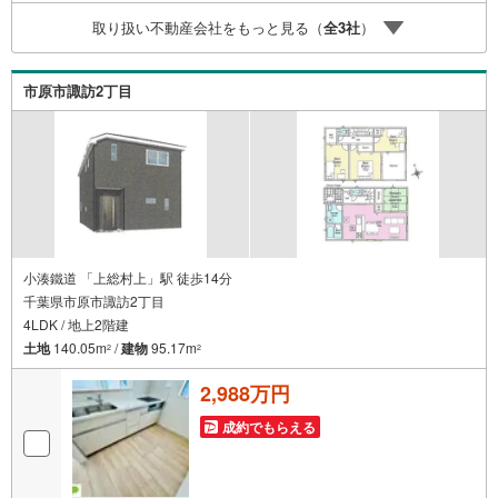
ら株式会社アフィオにお任せください！● お客様の一生の
取り扱い不動産会社をもっと見る（
全
3
社
）
宝物になるお家探しの、心強いパートナーになれるよう全
力でサポート致します！ご見学やご相談には迅速にご対応
致します！お気軽にお問合せ下さいませ！
市原市諏訪2丁目
小湊鐵道 「上総村上」駅 徒歩14分
千葉県市原市諏訪2丁目
4LDK / 地上2階建
土地
140.05m
/
建物
95.17m
2
2
2,988万円
成約でもらえる