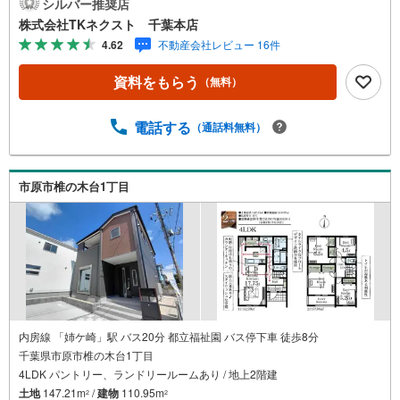
開放感あふれる勾配天井＋20帖超の広々LDKで家族団らん
シルバー推奨店
の時間を♪配膳や片付けがスムーズでご家族との会話も弾
株式会社TKネクスト 千葉本店
む対面キッチン♪雨の日のお洗濯にも大活躍な浴室乾燥機
4.62
不動産会社レビュー 16件
付♪お子様の遊び場やゲストルームなど多目的に活躍する4.
5帖の畳部屋♪衣類をまとめてスッキリ収納できるウォーク
資料をもらう
（無料）
インクローゼット＆シューズクローゼット完備♪◆周辺環
境◆市原市立戸田小学校 徒歩22分市原市立双葉中学校
徒歩10分市原市馬立保育所 徒歩26分スーパーしげのや
電話する
（通話料無料）
徒歩9分ローソン 徒歩4分【ご成約者様限定！プレゼント
キャンペーン実施中♪】詳細はプレゼント情報欄をご参照
ください！【物件のおすすめポイント】「光風台」駅まで
市原市椎の木台1丁目
徒歩わずか4分！ワンフロアで生活が完結する新築一戸建て
平屋♪
内房線 「姉ケ崎」駅 バス20分 都立福祉園 バス停下車 徒歩8分
千葉県市原市椎の木台1丁目
4LDK パントリー、ランドリールームあり / 地上2階建
土地
147.21m
/
建物
110.95m
2
2