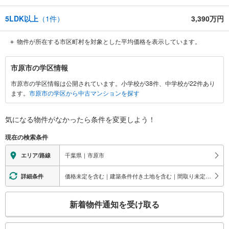
5LDK以上
（
1
件）
3,390万円
物件が所在する市区町村を対象とした平均価格を表示しています。
市
市原市の学区情報
原
市原市の学区情報は公開されています。小学校が38件、中学校が22件あり
市
ます。
市原市の学区から中古マンションを探す
に
関
す
気になる物件がなかったら
条件を変更しよう！
る
現在の検索条件
情
報
千葉県｜市原市
エリア/路線
価格未定を含む｜建築条件付き土地を含む｜間取り未定を含む｜角地
詳細条件
こ
新着物件通知を受け取る
の
検