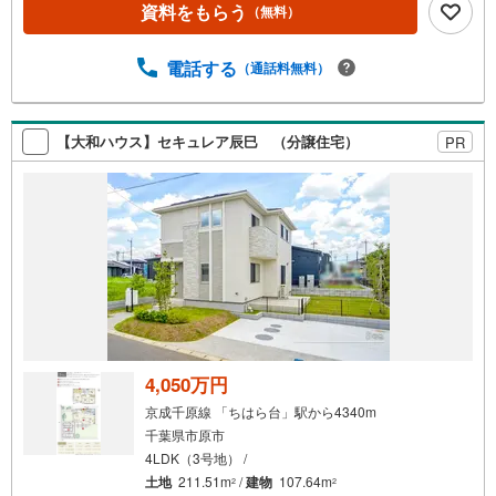
資料をもらう
（無料）
8帖■リビング全体を見渡せるカウンターキッチン■全居室
収納付き■季節ごとの衣類の整理もWICでラクラク■小さな
お子様のいるご家庭に嬉しい寛ぎの和室■2部屋から出入り
電話する
（通話料無料）
できるインナーバルコニー■フラット35S利用可●お客様の
笑顔のために。・* 千葉県の不動産のことなら株式会社ア
フィオにお任せください！● お客様の一生の宝物になるお
【大和ハウス】セキュレア辰巳 （分譲住宅）
PR
家探しの、心強いパートナーになれるよう全力でサポート
致します！ご見学やご相談には迅速にご対応致します！お
気軽にお問合せ下さいませ！
4,050万円
京成千原線 「ちはら台」駅から4340m
千葉県市原市
4LDK（3号地） /
土地
211.51m
/
建物
107.64m
2
2