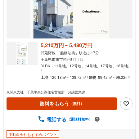
5,210万円～5,480万円
武蔵野線 「船橋法典」駅 徒歩17分
千葉県市川市柏井町1丁目
3LDK（11号地、12号地、14号地、17号地、18号地）
/
土地
120.18m
～138.72m
/
建物
89.42m
～96.22m
2
2
2
2
東関東支社 千葉中央分譲住宅営業所 分譲営業課
資料をもらう
（無料）
電話する
（通話料無料）
不動産会社おすすめポイント