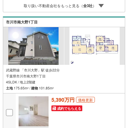
はありません。専属FPがお引渡し後も一生涯お守りしま
取り扱い不動産会社をもっと見る（
全
3
社
）
す。 Yahoo！不動産キャンペーン対象店舗 当店でのご成約
でPayPayボーナスがもらえるキャンペーン対象です！※必
ずYahoo！ JAPAN IDでログインの上お問い合わせくださ
市川市南大野1丁目
い。
武蔵野線 「市川大野」駅 徒歩22分
千葉県市川市南大野1丁目
4SLDK / 地上2階建
土地
175.65m
/
建物
101.85m
2
2
5,390万円
価格更新
成約でもらえる