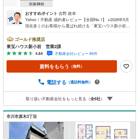
画像
36
枚
おすすめポイント
吉野 政幸
Yahoo！不動産 成約者レビュー【全国No.1】 ※2026年5月
現在多くのお客様から選ばれ続ける「東宝ハウス新小岩」
が、圧倒的な実力でお住まい探しをサポートします！■本日
見学OK■営業時間内（9:00～20:00）はお電話でのご連絡が
ゴールド推奨店
スムーズです。ご自宅への送迎・最寄駅でのお待ち合わせ
東宝ハウス新小岩 営業2課
等、お気軽にご相談ください。 選ばれる3つの「圧倒的メ
4.84
不動産会社レビュー 66件
リット」 （1）【業界最低水準の提携住宅ローン】「他社
で断られた」「借入がある」方も独自審査で多数承認！優
資料をもらう
（無料）
遇金利と各種手数料0円でお得に。（2）【未来カレンダー
で資金の不安ゼロへ】専用ソフトで将来の家計を無料シミ
ュレーション。「月々いくらなら安心か」をプロが明確に
電話する
（通話料無料）
します。（3）【ご購入後の生涯サポート】売って終わりで
はありません。専属FPがお引渡し後も一生涯お守りしま
取り扱い不動産会社をもっと見る（
全
6
社
）
す。 Yahoo！不動産キャンペーン対象店舗 当店でのご成約
でPayPayボーナスがもらえるキャンペーン対象です！※必
ずYahoo！ JAPAN IDでログインの上お問い合わせくださ
市川市原木3丁目
い。