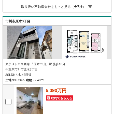
時受け付けております！■頭金0円からのご購入可能です■
取り扱い不動産会社をもっと見る（
全
7
社
）
（諸費用もOK）お気軽にお問い合わせください。
市川市原木3丁目
東京メトロ東西線 「原木中山」駅 徒歩13分
千葉県市川市原木3丁目
2SLDK / 地上3階建
土地
99.62m
/
建物
97.49m
2
2
5,390万円
成約でもらえる