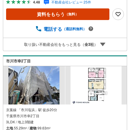
4.48
不動産会社レビュー 25件
める庭、この充実度で変わってきます。これらを一括で購
入でき、その代金を住宅ローンに組み込むことが可能なサ
資料をもらう
（無料）
ービス、それがやどかリッチです。 頭金0円でもOK！（諸
経費含む） アフターサービス充実！「どこの銀行がいい
の？疾病ってなに？ローン組めるかな？」わからないこと
電話する
（通話料無料）
が多い家探しを丁寧にご説明致します！物件の探し方、ロ
ーンの組み方、知らないと損する税金のこと等トータルで
取り扱い不動産会社をもっと見る（
全
3
社
）
サポート致します！
市川市幸2丁目
京葉線 「市川塩浜」駅 徒歩20分
千葉県市川市幸2丁目
3LDK / 地上3階建
土地
55.29m
/
建物
99.63m
2
2