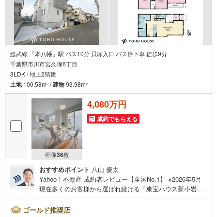
総武線 「本八幡」駅 バス10分 貝塚入口 バス停下車 徒歩9分
千葉県市川市宮久保6丁目
3LDK / 地上2階建
土地
100.58m
/
建物
93.98m
2
2
4,080万円
成約でもらえる
画像
36
枚
おすすめポイント
八山 優太
Yahoo！不動産 成約者レビュー【全国No.1】 ※2026年5月
現在多くのお客様から選ばれ続ける「東宝ハウス新小岩」
が、圧倒的な実力でお住まい探しをサポートします！■本日
見学OK■営業時間内（9:00～20:00）はお電話でのご連絡が
ゴールド推奨店