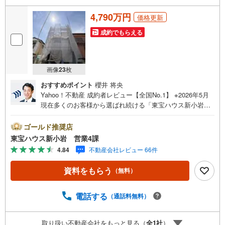
4,790万円
価格更新
成約でもらえる
画像
23
枚
おすすめポイント
櫻井 将央
Yahoo！不動産 成約者レビュー【全国No.1】 ※2026年5月
現在多くのお客様から選ばれ続ける「東宝ハウス新小岩」
が、圧倒的な実力でお住まい探しをサポートします！■本日
見学OK■営業時間内（9:00～20:00）はお電話でのご連絡が
ゴールド推奨店
スムーズです。ご自宅への送迎・最寄駅でのお待ち合わせ
東宝ハウス新小岩 営業4課
等、お気軽にご相談ください。 選ばれる3つの「圧倒的メ
4.84
不動産会社レビュー 66件
リット」 （1）【業界最低水準の提携住宅ローン】「他社
で断られた」「借入がある」方も独自審査で多数承認！優
資料をもらう
（無料）
遇金利と各種手数料0円でお得に。（2）【未来カレンダー
で資金の不安ゼロへ】専用ソフトで将来の家計を無料シミ
ュレーション。「月々いくらなら安心か」をプロが明確に
電話する
（通話料無料）
します。（3）【ご購入後の生涯サポート】売って終わりで
はありません。専属FPがお引渡し後も一生涯お守りしま
取り扱い不動産会社をもっと見る（
全
1
社
）