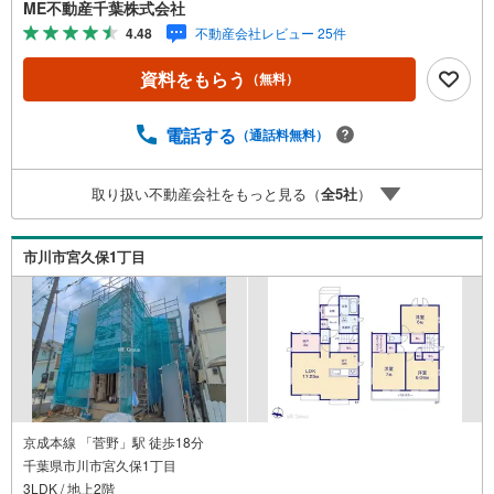
れた『やどかリッチ』使えます！豊かに過ごすには『イン
ME不動産千葉株式会社
テリア』家具や家電と『エクステリア』カーポートや楽し
4.48
不動産会社レビュー 25件
める庭、この充実度で変わってきます。これらを一括で購
入でき、その代金を住宅ローンに組み込むことが可能なサ
資料をもらう
（無料）
ービス、それがやどかリッチです。 頭金0円でもOK！（諸
経費含む） アフターサービス充実！「どこの銀行がいい
の？疾病ってなに？ローン組めるかな？」わからないこと
電話する
（通話料無料）
が多い家探しを丁寧にご説明致します！物件の探し方、ロ
ーンの組み方、知らないと損する税金のこと等トータルで
取り扱い不動産会社をもっと見る（
全
5
社
）
サポート致します！
市川市宮久保1丁目
京成本線 「菅野」駅 徒歩18分
千葉県市川市宮久保1丁目
3LDK / 地上2階