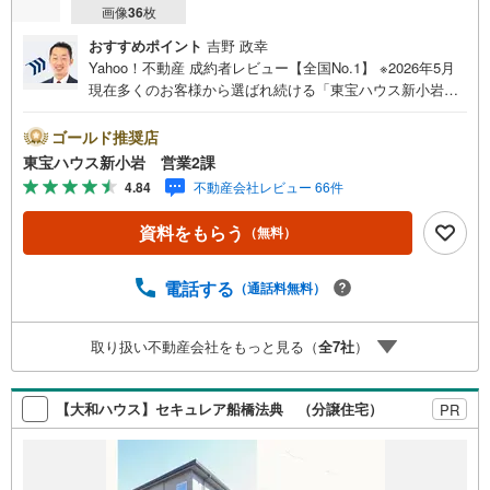
画像
36
枚
おすすめポイント
吉野 政幸
Yahoo！不動産 成約者レビュー【全国No.1】 ※2026年5月
現在多くのお客様から選ばれ続ける「東宝ハウス新小岩」
が、圧倒的な実力でお住まい探しをサポートします！■本日
見学OK■営業時間内（9:00～20:00）はお電話でのご連絡が
ゴールド推奨店
スムーズです。ご自宅への送迎・最寄駅でのお待ち合わせ
東宝ハウス新小岩 営業2課
等、お気軽にご相談ください。 選ばれる3つの「圧倒的メ
4.84
不動産会社レビュー 66件
リット」 （1）【業界最低水準の提携住宅ローン】「他社
で断られた」「借入がある」方も独自審査で多数承認！優
資料をもらう
（無料）
遇金利と各種手数料0円でお得に。（2）【未来カレンダー
で資金の不安ゼロへ】専用ソフトで将来の家計を無料シミ
ュレーション。「月々いくらなら安心か」をプロが明確に
電話する
（通話料無料）
します。（3）【ご購入後の生涯サポート】売って終わりで
はありません。専属FPがお引渡し後も一生涯お守りしま
取り扱い不動産会社をもっと見る（
全
7
社
）
す。 Yahoo！不動産キャンペーン対象店舗 当店でのご成約
でPayPayボーナスがもらえるキャンペーン対象です！※必
ずYahoo！ JAPAN IDでログインの上お問い合わせくださ
【大和ハウス】セキュレア船橋法典 （分譲住宅）
PR
い。