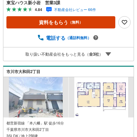
スムーズです。ご自宅への送迎・最寄駅でのお待ち合わせ
東宝ハウス新小岩 営業3課
等、お気軽にご相談ください。 選ばれる3つの「圧倒的メ
4.84
不動産会社レビュー 66件
リット」 （1）【業界最低水準の提携住宅ローン】「他社
で断られた」「借入がある」方も独自審査で多数承認！優
資料をもらう
（無料）
遇金利と各種手数料0円でお得に。（2）【未来カレンダー
で資金の不安ゼロへ】専用ソフトで将来の家計を無料シミ
ュレーション。「月々いくらなら安心か」をプロが明確に
電話する
（通話料無料）
します。（3）【ご購入後の生涯サポート】売って終わりで
はありません。専属FPがお引渡し後も一生涯お守りしま
取り扱い不動産会社をもっと見る（
全
3
社
）
す。 Yahoo！不動産キャンペーン対象店舗 当店でのご成約
でPayPayボーナスがもらえるキャンペーン対象です！※必
ずYahoo！ JAPAN IDでログインの上お問い合わせくださ
市川市大和田2丁目
い。
都営新宿線 「本八幡」駅 徒歩16分
千葉県市川市大和田2丁目
3SLDK / 地上2階建