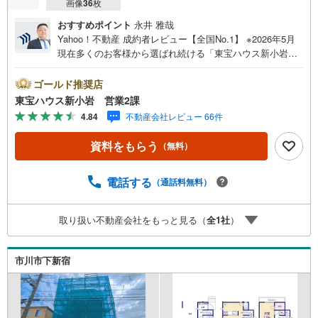
画像
36
枚
おすすめポイント
永井 雅哉
Yahoo！不動産 成約者レビュー【全国No.1】 ※2026年5月
現在多くのお客様から選ばれ続ける「東宝ハウス新小岩」
が、圧倒的な実力でお住まい探しをサポートします！■本日
見学OK■営業時間内（9:00～20:00）はお電話でのご連絡が
ゴールド推奨店
スムーズです。ご自宅への送迎・最寄駅でのお待ち合わせ
東宝ハウス新小岩 営業2課
等、お気軽にご相談ください。 選ばれる3つの「圧倒的メ
4.84
不動産会社レビュー 66件
リット」 （1）【業界最低水準の提携住宅ローン】「他社
で断られた」「借入がある」方も独自審査で多数承認！優
資料をもらう
（無料）
遇金利と各種手数料0円でお得に。（2）【未来カレンダー
で資金の不安ゼロへ】専用ソフトで将来の家計を無料シミ
ュレーション。「月々いくらなら安心か」をプロが明確に
電話する
（通話料無料）
します。（3）【ご購入後の生涯サポート】売って終わりで
はありません。専属FPがお引渡し後も一生涯お守りしま
取り扱い不動産会社をもっと見る（
全
1
社
）
す。 Yahoo！不動産キャンペーン対象店舗 当店でのご成約
でPayPayボーナスがもらえるキャンペーン対象です！※必
ずYahoo！ JAPAN IDでログインの上お問い合わせくださ
市川市下新宿
い。