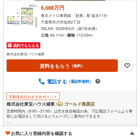
6,688万円
東京メトロ東西線 「妙典」駅 徒歩11分
千葉県市川市塩焼2丁目
3SLDK / 2026年6月（築1年未満）
土地
66.11m
/
建物
113.53m
2
2
成約でもらえる
株式会社東宝ハウス城東
資料をもらう
（無料）
電話する
（通話料無料）
不動産会社おすすめポイント
株式会社東宝ハウス城東
ゴールド推奨店
営業時間内（9:00～21:00）は空き状況確認の為、下記電話フォームより事
前にお電話をして頂けるとスムーズにご案内ができます。
▽TOHO HOUSE CLUB
もっと見る
▽現時点の未来カレンダーの作成
お気に入り登録内容を確認する
▽ご購入後もお客様の人生のパートナーとして暮らしの「安心」を守り続