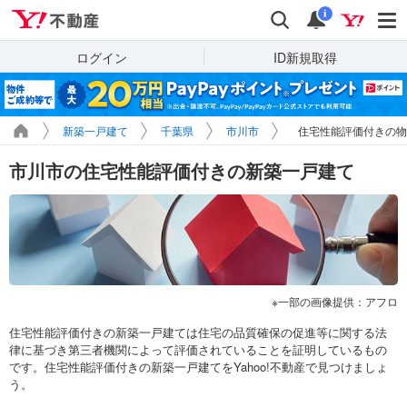
Yahoo!不動産
検索
通知
i
ログイン
ID新規取得
新築一戸建て
千葉県
市川市
住宅性能評価付きの物
市川市の住宅性能評価付きの新築一戸建て
一部の画像提供：アフロ
住宅性能評価付きの新築一戸建ては住宅の品質確保の促進等に関する法
律に基づき第三者機関によって評価されていることを証明しているもの
です。住宅性能評価付きの新築一戸建てをYahoo!不動産で見つけましょ
う。