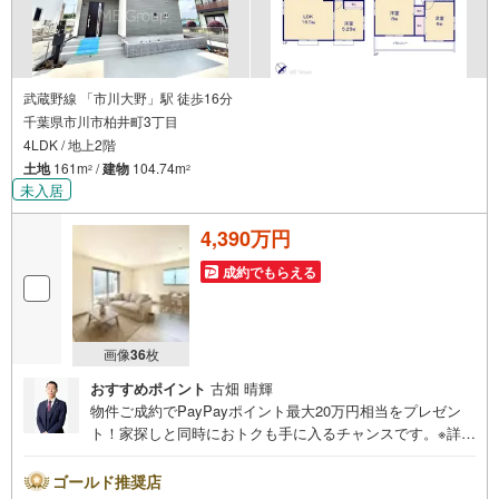
武蔵野線 「市川大野」駅 徒歩16分
千葉県市川市柏井町3丁目
4LDK / 地上2階
土地
161m
/
建物
104.74m
2
2
未入居
4,390万円
成約でもらえる
画像
36
枚
おすすめポイント
古畑 晴輝
物件ご成約でPayPayポイント最大20万円相当をプレゼン
ト！家探しと同時におトクも手に入るチャンスです。※詳し
い条件は説明ページをご確認ください。『本日ご案内OK』
送迎無料！頭金なし・銀行比較＆相談可！ テレビで紹介さ
ゴールド推奨店