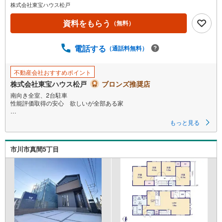
株式会社東宝ハウス松戸
資料をもらう
（無料）
電話する
（通話料無料）
不動産会社おすすめポイント
株式会社東宝ハウス松戸
ブロンズ推奨店
南向き全室、2台駐車
性能評価取得の安心 欲しいが全部ある家
担当のコバヤシです。矢切駅徒歩12分（約960m）、2駅利用可能で通勤通
もっと見る
学に便利。続間リビングで開放的な空間を実現した4LDK。全室南向きで日
当たり良好、並列2台駐車可。住宅性能評価取得済で安心の品質。
市川市真間5丁目
■ご予約いただくとご見学がスムーズです！
【営業時間9:00～21:00】
ご見学希望のお客様:右上の「室内・現地を見学する」をクリックして下さ
い。
資料請求希望のお客様:右上の「資料をもらう」をクリックして下さい。
【東宝ハウス松戸のポイント】
（1）不動産のご提案から資金計画・ライフシミュレーションのご相談
・無理のないライフプラン、提携による低金利住宅ローンのご提案、購入
前に知る「購入後の家族の生活」を「未来カレンダー」で見える化しま