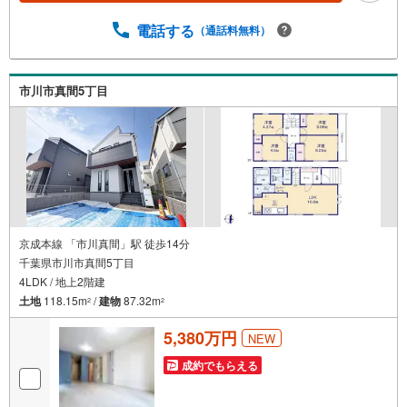
で資金の不安ゼロへ】専用ソフトで将来の家計を無料シミ
ュレーション。「月々いくらなら安心か」をプロが明確に
電話する
（通話料無料）
します。（3）【ご購入後の生涯サポート】売って終わりで
はありません。専属FPがお引渡し後も一生涯お守りしま
す。 Yahoo！不動産キャンペーン対象店舗 当店でのご成約
市川市真間5丁目
でPayPayボーナスがもらえるキャンペーン対象です！※必
ずYahoo！ JAPAN IDでログインの上お問い合わせくださ
い。
京成本線 「市川真間」駅 徒歩14分
千葉県市川市真間5丁目
4LDK / 地上2階建
土地
118.15m
/
建物
87.32m
2
2
5,380万円
NEW
成約でもらえる