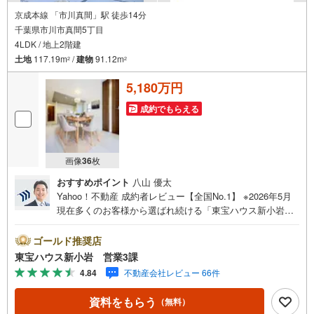
す。
京成本線 「市川真間」駅 徒歩14分
（2）ご購入後から始まる「専属FPによるファイナンシャルライフサポー
千葉県市川市真間5丁目
ト」
4LDK / 地上2階建
・漠然としたキャッシュフローのグラフ化、効果的な生命保険の見直し、
繰り上げ返済の効果的なタイミングなどご提案させて頂きます。
土地
117.19m
/
建物
91.12m
2
2
5,180万円
成約でもらえる
画像
36
枚
おすすめポイント
八山 優太
Yahoo！不動産 成約者レビュー【全国No.1】 ※2026年5月
現在多くのお客様から選ばれ続ける「東宝ハウス新小岩」
が、圧倒的な実力でお住まい探しをサポートします！■本日
見学OK■営業時間内（9:00～20:00）はお電話でのご連絡が
ゴールド推奨店
スムーズです。ご自宅への送迎・最寄駅でのお待ち合わせ
東宝ハウス新小岩 営業3課
等、お気軽にご相談ください。 選ばれる3つの「圧倒的メ
4.84
不動産会社レビュー 66件
リット」 （1）【業界最低水準の提携住宅ローン】「他社
で断られた」「借入がある」方も独自審査で多数承認！優
資料をもらう
（無料）
遇金利と各種手数料0円でお得に。（2）【未来カレンダー