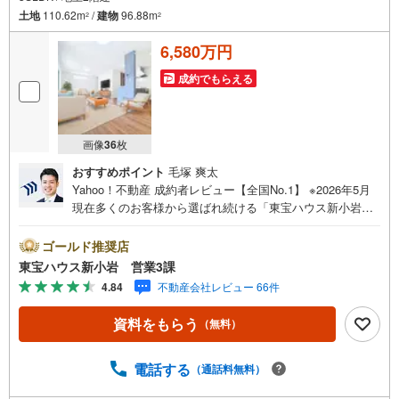
土地
110.62m
/
建物
96.88m
2
2
6,580万円
成約でもらえる
画像
36
枚
おすすめポイント
毛塚 爽太
Yahoo！不動産 成約者レビュー【全国No.1】 ※2026年5月
現在多くのお客様から選ばれ続ける「東宝ハウス新小岩」
が、圧倒的な実力でお住まい探しをサポートします！■本日
見学OK■営業時間内（9:00～20:00）はお電話でのご連絡が
ゴールド推奨店
スムーズです。ご自宅への送迎・最寄駅でのお待ち合わせ
東宝ハウス新小岩 営業3課
等、お気軽にご相談ください。 選ばれる3つの「圧倒的メ
4.84
不動産会社レビュー 66件
リット」 （1）【業界最低水準の提携住宅ローン】「他社
で断られた」「借入がある」方も独自審査で多数承認！優
資料をもらう
（無料）
遇金利と各種手数料0円でお得に。（2）【未来カレンダー
で資金の不安ゼロへ】専用ソフトで将来の家計を無料シミ
ュレーション。「月々いくらなら安心か」をプロが明確に
電話する
（通話料無料）
します。（3）【ご購入後の生涯サポート】売って終わりで