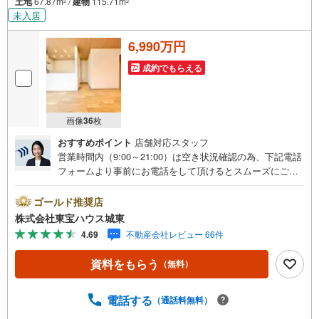
土地
67.87m
/
建物
115.71m
2
2
未入居
6,990万円
成約でもらえる
画像
36
枚
おすすめポイント
店舗対応スタッフ
営業時間内（9:00～21:00）は空き状況確認の為、下記電話
フォームより事前にお電話をして頂けるとスムーズにご案
内ができます。▽TOHO HOUSE CLUB▽現時点の未来
カレンダーの作成▽ご購入後もお客様の人生のパートナー
ゴールド推奨店
として暮らしの「安心」を守り続けます。【Yahoo！ 不動
株式会社東宝ハウス城東
産キャンペーン対象店舗】当店で物件を成約するとPayPay
4.69
不動産会社レビュー 66件
ボーナスライトがもらえる「Yahoo！ 不動産 物件ご成約キ
ャンペーン」の対象になります。「資料をもらう」「見学
資料をもらう
（無料）
予約をする」ボタンからお問い合わせください。※必ずYah
oo！ JAPAN IDでログインしてください。※PayPayボーナ
スライトは出金と譲渡はできません。ご案内・詳細な資料
電話する
（通話料無料）
のご請求はお気軽にどうぞ♪お電話でのお問い合わせも常