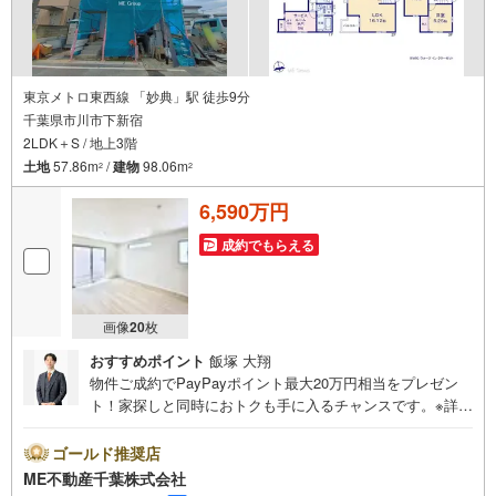
東京メトロ東西線 「妙典」駅 徒歩9分
千葉県市川市下新宿
2LDK＋S / 地上3階
土地
57.86m
/
建物
98.06m
2
2
6,590万円
成約でもらえる
画像
20
枚
おすすめポイント
飯塚 大翔
物件ご成約でPayPayポイント最大20万円相当をプレゼン
ト！家探しと同時におトクも手に入るチャンスです。※詳し
い条件は説明ページをご確認ください。『本日ご案内OK』
送迎無料！頭金なし・銀行比較＆相談可！ テレビで紹介さ
ゴールド推奨店
れた『やどかリッチ』使えます！豊かに過ごすには『イン
ME不動産千葉株式会社
テリア』家具や家電と『エクステリア』カーポートや楽し