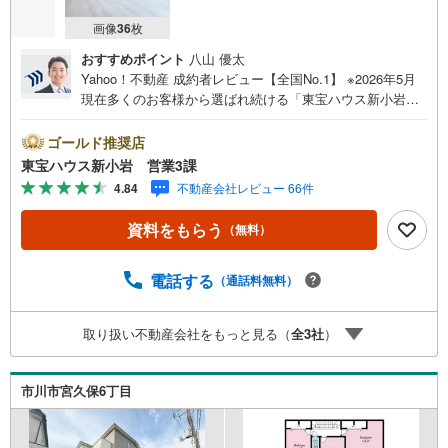
画像
36
枚
おすすめポイント
八山 優太
Yahoo！不動産 成約者レビュー【全国No.1】 ※2026年5月
現在多くのお客様から選ばれ続ける「東宝ハウス新小岩」
が、圧倒的な実力でお住まい探しをサポートします！■本日
見学OK■営業時間内（9:00～20:00）はお電話でのご連絡が
ゴールド推奨店
スムーズです。ご自宅への送迎・最寄駅でのお待ち合わせ
東宝ハウス新小岩 営業3課
等、お気軽にご相談ください。 選ばれる3つの「圧倒的メ
4.84
不動産会社レビュー 66件
リット」 （1）【業界最低水準の提携住宅ローン】「他社
で断られた」「借入がある」方も独自審査で多数承認！優
資料をもらう
（無料）
遇金利と各種手数料0円でお得に。（2）【未来カレンダー
で資金の不安ゼロへ】専用ソフトで将来の家計を無料シミ
ュレーション。「月々いくらなら安心か」をプロが明確に
電話する
（通話料無料）
します。（3）【ご購入後の生涯サポート】売って終わりで
はありません。専属FPがお引渡し後も一生涯お守りしま
取り扱い不動産会社をもっと見る（
全
3
社
）
す。 Yahoo！不動産キャンペーン対象店舗 当店でのご成約
でPayPayボーナスがもらえるキャンペーン対象です！※必
ずYahoo！ JAPAN IDでログインの上お問い合わせくださ
市川市宮久保6丁目
い。