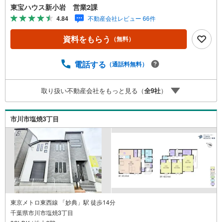
スムーズです。ご自宅への送迎・最寄駅でのお待ち合わせ
東宝ハウス新小岩 営業2課
等、お気軽にご相談ください。 選ばれる3つの「圧倒的メ
4.84
不動産会社レビュー 66件
リット」 （1）【業界最低水準の提携住宅ローン】「他社
で断られた」「借入がある」方も独自審査で多数承認！優
資料をもらう
（無料）
遇金利と各種手数料0円でお得に。（2）【未来カレンダー
で資金の不安ゼロへ】専用ソフトで将来の家計を無料シミ
ュレーション。「月々いくらなら安心か」をプロが明確に
電話する
（通話料無料）
します。（3）【ご購入後の生涯サポート】売って終わりで
はありません。専属FPがお引渡し後も一生涯お守りしま
取り扱い不動産会社をもっと見る（
全
9
社
）
す。 Yahoo！不動産キャンペーン対象店舗 当店でのご成約
でPayPayボーナスがもらえるキャンペーン対象です！※必
ずYahoo！ JAPAN IDでログインの上お問い合わせくださ
市川市塩焼3丁目
い。
東京メトロ東西線 「妙典」駅 徒歩14分
千葉県市川市塩焼3丁目