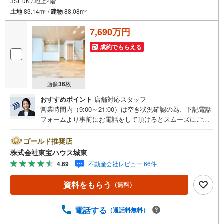
3SLDK / 地上2階
土地
83.14m
/
建物
88.08m
2
2
7,690万円
成約でもらえる
画像
36
枚
おすすめポイント
店舗対応スタッフ
営業時間内（9:00～21:00）は空き状況確認の為、下記電話
フォームより事前にお電話をして頂けるとスムーズにご案
内ができます。▽TOHO HOUSE CLUB▽現時点の未来
カレンダーの作成▽ご購入後もお客様の人生のパートナー
ゴールド推奨店
として暮らしの「安心」を守り続けます。【Yahoo！ 不動
株式会社東宝ハウス城東
産キャンペーン対象店舗】当店で物件を成約するとPayPay
4.69
不動産会社レビュー 66件
ボーナスライトがもらえる「Yahoo！ 不動産 物件ご成約キ
ャンペーン」の対象になります。「資料をもらう」「見学
資料をもらう
（無料）
予約をする」ボタンからお問い合わせください。※必ずYah
oo！ JAPAN IDでログインしてください。※PayPayボーナ
スライトは出金と譲渡はできません。ご案内・詳細な資料
電話する
（通話料無料）
のご請求はお気軽にどうぞ♪お電話でのお問い合わせも常