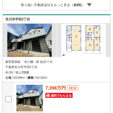
ーンの組み方、知らないと損する税金のこと等トータルで
取り扱い不動産会社をもっと見る（
全
8
社
）
サポート致します！
市川市平田2丁目
都営新宿線 「本八幡」駅 徒歩11分
千葉県市川市平田2丁目
4LDK / 地上2階建
土地
120.89m
/
建物
104.34m
2
2
7,398万円
NEW
成約でもらえる