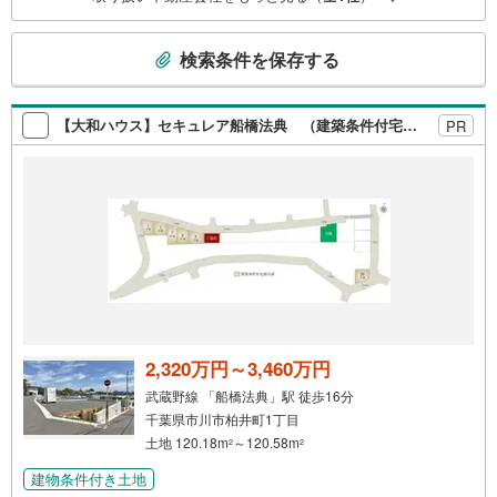
す。 Yahoo！不動産キャンペーン対象店舗 当店でのご成約
でPayPayボーナスがもらえるキャンペーン対象です！※必
こ
ずYahoo！ JAPAN IDでログインの上お問い合わせくださ
検索条件を保存する
い。
の
検
索
【大和ハウス】セキュレア船橋法典 （建築条件付宅地分譲）
PR
条
件
で
通
知
を
受
け
取
る
2,320万円～3,460万円
・
武蔵野線 「船橋法典」駅 徒歩16分
条
千葉県市川市柏井町1丁目
件
土地 120.18m
～120.58m
2
2
を
建物条件付き土地
マ