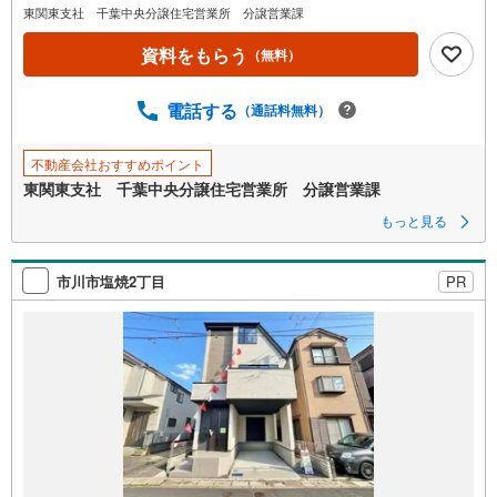
イ
東関東支社 千葉中央分譲住宅営業所 分譲営業課
ペ
資料をもらう
（無料）
ー
ジ
に
電話する
（通話料無料）
保
存
不動産会社おすすめポイント
す
東関東支社 千葉中央分譲住宅営業所 分譲営業課
る
もっと見る
市川市塩焼2丁目
PR