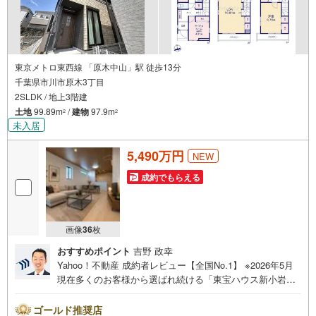
東京メトロ東西線 「原木中山」駅 徒歩13分
千葉県市川市原木3丁目
2SLDK / 地上3階建
土地
99.89m
/
建物
97.9m
2
2
未入居
5,490万円
NEW
成約でもらえる
画像
36
枚
おすすめポイント
吉野 政幸
Yahoo！不動産 成約者レビュー【全国No.1】 ※2026年5月
現在多くのお客様から選ばれ続ける「東宝ハウス新小岩」
が、圧倒的な実力でお住まい探しをサポートします！■本日
見学OK■営業時間内（9:00～20:00）はお電話でのご連絡が
ゴールド推奨店