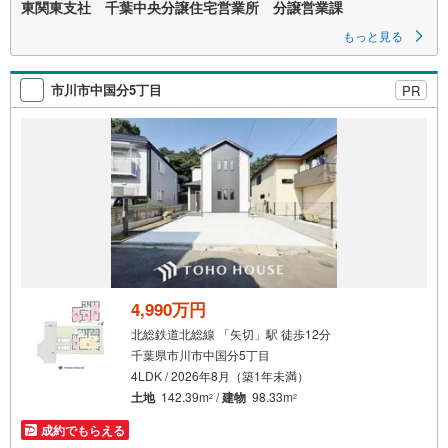
東関東支社 千葉中央分譲住宅営業所 分譲営業課
もっと見る
市川市中国分5丁目
PR
4,990万円
北総鉄道北総線 「矢切」駅 徒歩12分
千葉県市川市中国分5丁目
4LDK / 2026年8月（築1年未満）
土地
142.39m
/
建物
98.33m
2
2
成約でもらえる