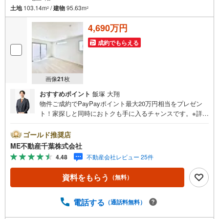
土地
103.14m
/
建物
95.63m
2
2
4,690万円
成約でもらえる
画像
21
枚
おすすめポイント
飯塚 大翔
物件ご成約でPayPayポイント最大20万円相当をプレゼン
ト！家探しと同時におトクも手に入るチャンスです。※詳し
い条件は説明ページをご確認ください。『本日ご案内OK』
送迎無料！頭金なし・銀行比較＆相談可！ テレビで紹介さ
ゴールド推奨店
れた『やどかリッチ』使えます！豊かに過ごすには『イン
ME不動産千葉株式会社
テリア』家具や家電と『エクステリア』カーポートや楽し
4.48
不動産会社レビュー 25件
める庭、この充実度で変わってきます。これらを一括で購
入でき、その代金を住宅ローンに組み込むことが可能なサ
資料をもらう
（無料）
ービス、それがやどかリッチです。 頭金0円でもOK！（諸
経費含む） アフターサービス充実！「どこの銀行がいい
の？疾病ってなに？ローン組めるかな？」わからないこと
電話する
（通話料無料）
が多い家探しを丁寧にご説明致します！物件の探し方、ロ