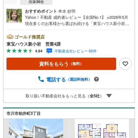
画像
36
枚
おすすめポイント
本水 紗羽
Yahoo！不動産 成約者レビュー【全国No.1】 ※2026年5月
現在多くのお客様から選ばれ続ける「東宝ハウス新小岩」
が、圧倒的な実力でお住まい探しをサポートします！■本日
見学OK■営業時間内（9:00～20:00）はお電話でのご連絡が
ゴールド推奨店
スムーズです。ご自宅への送迎・最寄駅でのお待ち合わせ
東宝ハウス新小岩 営業4課
等、お気軽にご相談ください。 選ばれる3つの「圧倒的メ
4.84
不動産会社レビュー 66件
リット」 （1）【業界最低水準の提携住宅ローン】「他社
で断られた」「借入がある」方も独自審査で多数承認！優
資料をもらう
（無料）
遇金利と各種手数料0円でお得に。（2）【未来カレンダー
で資金の不安ゼロへ】専用ソフトで将来の家計を無料シミ
ュレーション。「月々いくらなら安心か」をプロが明確に
電話する
（通話料無料）
します。（3）【ご購入後の生涯サポート】売って終わりで
はありません。専属FPがお引渡し後も一生涯お守りしま
取り扱い不動産会社をもっと見る（
全
5
社
）
す。 Yahoo！不動産キャンペーン対象店舗 当店でのご成約
でPayPayボーナスがもらえるキャンペーン対象です！※必
ずYahoo！ JAPAN IDでログインの上お問い合わせくださ
市川市柏井町3丁目
い。