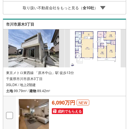
時受け付けております！■頭金0円からのご購入可能です■
取り扱い不動産会社をもっと見る（
全
10
社
）
（諸費用もOK）お気軽にお問い合わせください。
市川市原木3丁目
東京メトロ東西線 「原木中山」駅 徒歩13分
千葉県市川市原木3丁目
3SLDK / 地上2階建
土地
99.79m
/
建物
89.42m
2
2
6,090万円
NEW
成約でもらえる