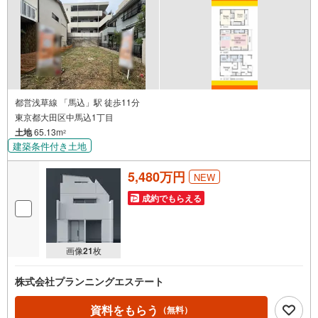
都営浅草線 「馬込」駅 徒歩11分
東京都大田区中馬込1丁目
土地
65.13m
2
建築条件付き土地
5,480万円
NEW
成約でもらえる
画像
21
枚
株式会社プランニングエステート
資料をもらう
（無料）