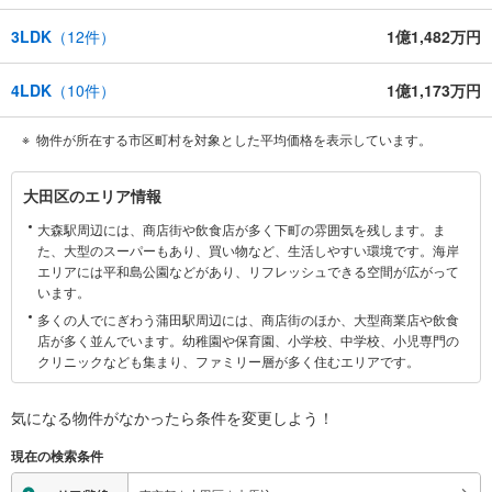
3LDK
（
12
件）
1億1,482万円
4LDK
（
10
件）
1億1,173万円
物件が所在する市区町村を対象とした平均価格を表示しています。
大
大田区のエリア情報
田
大森駅周辺には、商店街や飲食店が多く下町の雰囲気を残します。ま
区
た、大型のスーパーもあり、買い物など、生活しやすい環境です。海岸
に
エリアには平和島公園などがあり、リフレッシュできる空間が広がって
関
います。
す
多くの人でにぎわう蒲田駅周辺には、商店街のほか、大型商業店や飲食
る
店が多く並んでいます。幼稚園や保育園、小学校、中学校、小児専門の
情
クリニックなども集まり、ファミリー層が多く住むエリアです。
報
気になる物件がなかったら
条件を変更しよう！
現在の検索条件