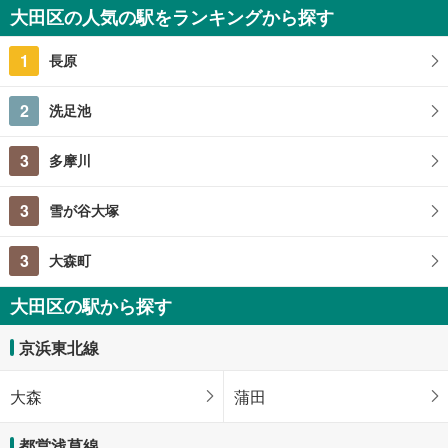
大田区の人気の駅をランキングから探す
56.07m
（実測）
2
東京都大田区山王3丁目
1
長原
2
洗足池
3
多摩川
3
雪が谷大塚
3
大森町
大田区の駅から探す
京浜東北線
大森
蒲田
都営浅草線