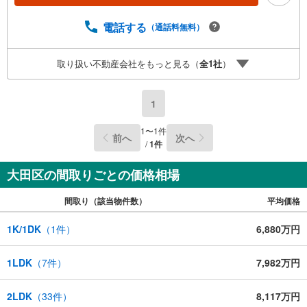
電話する
（通話料無料）
取り扱い不動産会社をもっと見る（
全
1
社
）
1
1
〜
1
件
前へ
次へ
/
1
件
大田区の間取りごとの価格相場
間取り（該当物件数）
平均価格
1K/1DK
（
1
件）
6,880万円
1LDK
（
7
件）
7,982万円
2LDK
（
33
件）
8,117万円