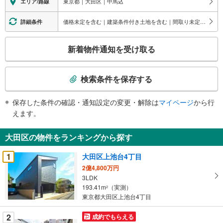
東京都｜大田区｜中馬込
エリア/路線
価格未定を含む｜建築条件付き土地を含む｜間取り未定を含む
詳細条件
こ
新着物件通知を受け取る
の
検
索
検索条件を保存する
条
件
保存した条件の確認・通知設定の変更・解除は
マイページ
から行
で
えます。
通
知
大田区の物件をランキングから探す
を
受
1
大田区上池台4丁目
け
2億4,800万円
取
3LDK
る
193.41m
（実測）
2
・
東京都大田区上池台4丁目
条
2
成約でもらえる
件