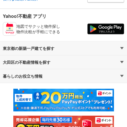
Yahoo!不動産 アプリ
地図でサクッと物件探し
物件比較が手軽にできる
東京都の新築一戸建てを探す
大田区の不動産情報を探す
路線・駅から探す
地域から探す
暮らしのお役立ち情報
不動産・住宅
賃貸住宅
通勤・通学時間から探す
地図から探す
マンションカタログ
教えて！住まいの先生
新築マンション
中古マンション
新築一戸建て
中古一戸建て
注文住宅
土地