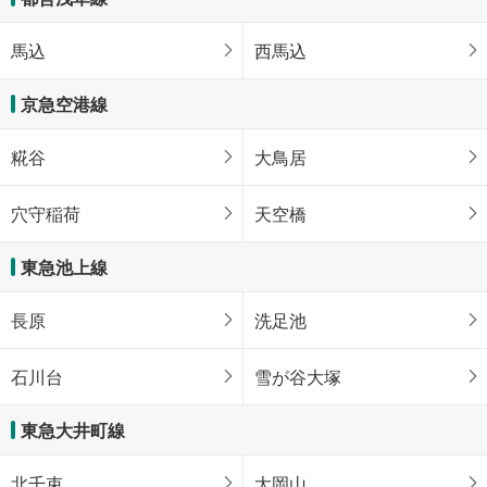
馬込
西馬込
京急空港線
糀谷
大鳥居
穴守稲荷
天空橋
東急池上線
長原
洗足池
石川台
雪が谷大塚
東急大井町線
北千束
大岡山