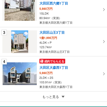
を
大田区西六郷1丁目
マ
5,980万円
イ
1SLDK
80.94m
（実測）
ペ
2
東京都大田区西六郷1丁目
ー
ジ
3
大田区山王3丁目
に
1億1,990万円
保
4LDK＋P
存
123.74m
2
す
東京都大田区山王3丁目
る
4
成約でもらえる
大田区大森西1丁目
5,980万円
2LDK＋2S
103.91m
（実測）
2
東京都大田区大森西1丁目
5
大田区山王3丁目
もっと見る
6,880万円
1SDK（S＝サービスルーム（納戸））