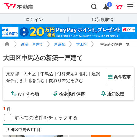
Yahoo!不動産
検索
通知
i
ログイン
ID新規取得
新築一戸建て
東京都
大田区
中馬込の物件一覧
大田区中馬込の新築一戸建て
東京都｜大田区｜中馬込｜価格未定を含む｜建築
条件変更
条件付き土地を含む｜間取り未定を含む
おすすめ順
検索条件保存
通知設定
1
件
すべての物件をチェックする
大田区中馬込1丁目