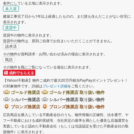
条件にしている土地に表示されます。
未入居
建築工事完了日から1年以上経過したものの、まだ誰も住んだことがない住宅に
表示されます。
賃貸中
賃貸中の物件に表示されます。
賃貸中の物件は、原則ご自身でお住まいいただくことができません。
請求済
その物件が資料請求・お問い合わせ済みの場合に表示されます。
既読
その物件を既にご覧になっている場合に表示されます。
成約でもらえる
【Yahoo!不動産】物件ご成約で最大20万円相当PayPayポイントプレゼント！
の対象物件です。詳細は
プレゼント詳細
をご覧ください。
ゴールド推奨店
ゴールド推奨店 取り扱い物件
シルバー推奨店
シルバー推奨店 取り扱い物件
ブロンズ推奨店
ブロンズ推奨店 取り扱い物件
広告商品を購入している不動産会社のうち、物件情報の正確性、法令遵守、ヤ
フー不動産における成約実績等、当社所定の基準を満たした優良な店舗運営を
実践していると認めた不動産会社（もしくは当該認定を受けた不動産会社の取
扱物件）に表示されます。