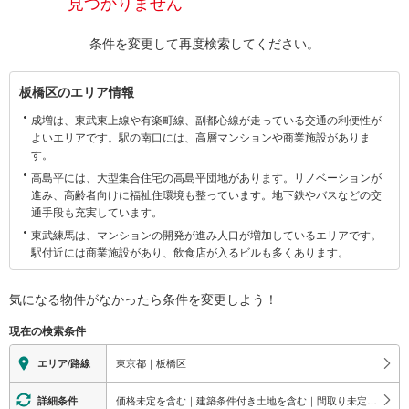
見つかりません
条件を変更して再度検索してください。
板
板橋区のエリア情報
橋
成増は、東武東上線や有楽町線、副都心線が走っている交通の利便性が
区
よいエリアです。駅の南口には、高層マンションや商業施設がありま
に
す。
関
高島平には、大型集合住宅の高島平団地があります。リノベーションが
す
進み、高齢者向けに福祉住環境も整っています。地下鉄やバスなどの交
る
通手段も充実しています。
情
東武練馬は、マンションの開発が進み人口が増加しているエリアです。
報
駅付近には商業施設があり、飲食店が入るビルも多くあります。
気になる物件がなかったら
条件を変更しよう！
現在の検索条件
東京都｜板橋区
エリア/路線
価格未定を含む｜建築条件付き土地を含む｜間取り未定を含む
詳細条件