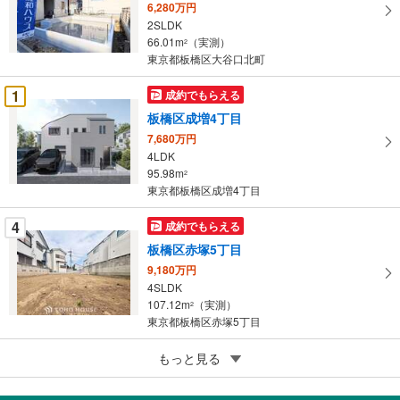
イ
6,280万円
ペ
2SLDK
ー
66.01m
（実測）
2
東京都板橋区大谷口北町
ジ
に
1
成約でもらえる
保
板橋区成増4丁目
存
す
7,680万円
4LDK
る
95.98m
2
東京都板橋区成増4丁目
4
成約でもらえる
板橋区赤塚5丁目
9,180万円
4SLDK
107.12m
（実測）
2
東京都板橋区赤塚5丁目
5
もっと見る
成約でもらえる
板橋区栄町