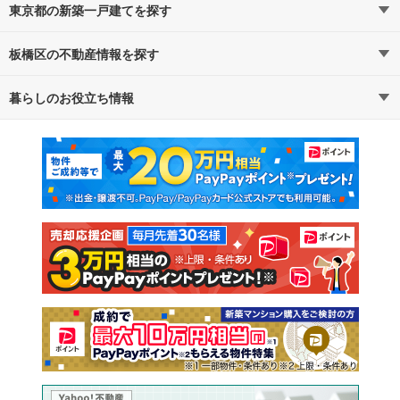
東京都の新築一戸建てを探す
板橋区の不動産情報を探す
路線・駅から探す
地域から探す
暮らしのお役立ち情報
不動産・住宅
賃貸住宅
通勤・通学時間から探す
地図から探す
マンションカタログ
教えて！住まいの先生
新築マンション
中古マンション
新築一戸建て
中古一戸建て
注文住宅
土地
売却査定