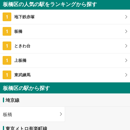
1億499万円
板橋区の人気の駅をランキングから探す
4LDK
121.93m
（実測）
2
1
地下鉄赤塚
東京都板橋区栄町
1
板橋
1
ときわ台
1
上板橋
1
東武練馬
板橋区の駅から探す
埼京線
板橋
東京メトロ有楽町線