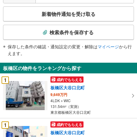
こ
新着物件通知を受け取る
の
検
索
検索条件を保存する
条
件
保存した条件の確認・通知設定の変更・解除は
マイページ
から行
で
えます。
通
知
板橋区の物件をランキングから探す
を
受
1
成約でもらえる
け
板橋区大谷口北町
取
9,649万円
る
4LDK＋WIC
・
131.54m
（実測）
2
条
東京都板橋区大谷口北町
件
を
1
成約でもらえる
マ
板橋区大谷口北町