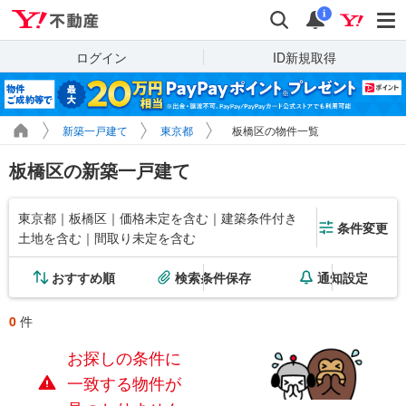
Yahoo!不動産
検索
通知
i
ログイン
ID新規取得
新築一戸建て
東京都
板橋区の物件一覧
板橋区の新築一戸建て
東京都｜板橋区｜価格未定を含む｜建築条件付き
条件変更
土地を含む｜間取り未定を含む
おすすめ順
検索条件保存
通知設定
0
件
お探しの条件に
一致する物件が