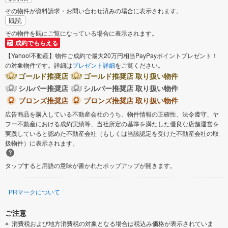
その物件が資料請求・お問い合わせ済みの場合に表示されます。
既読
その物件を既にご覧になっている場合に表示されます。
成約でもらえる
【Yahoo!不動産】物件ご成約で最大20万円相当PayPayポイントプレゼント！
の対象物件です。詳細は
プレゼント詳細
をご覧ください。
ゴールド推奨店
ゴールド推奨店 取り扱い物件
シルバー推奨店
シルバー推奨店 取り扱い物件
ブロンズ推奨店
ブロンズ推奨店 取り扱い物件
広告商品を購入している不動産会社のうち、物件情報の正確性、法令遵守、ヤ
フー不動産における成約実績等、当社所定の基準を満たした優良な店舗運営を
実践していると認めた不動産会社（もしくは当該認定を受けた不動産会社の取
扱物件）に表示されます。
タップすると用語の意味が書かれたポップアップが開きます。
PRマークについて
ご注意
消費税および地方消費税の対象となる場合は税込み価格が表示されていま