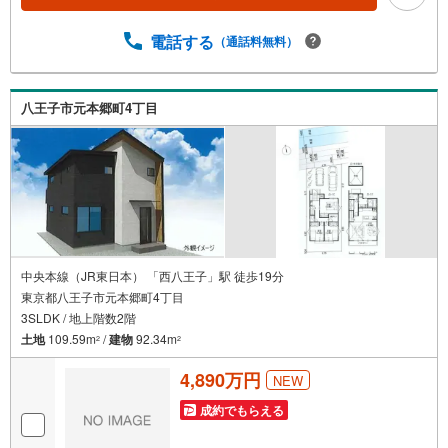
電話する
（通話料無料）
八王子市元本郷町4丁目
中央本線（JR東日本） 「西八王子」駅 徒歩19分
東京都八王子市元本郷町4丁目
3SLDK / 地上階数2階
土地
109.59m
/
建物
92.34m
2
2
4,890万円
NEW
成約でもらえる