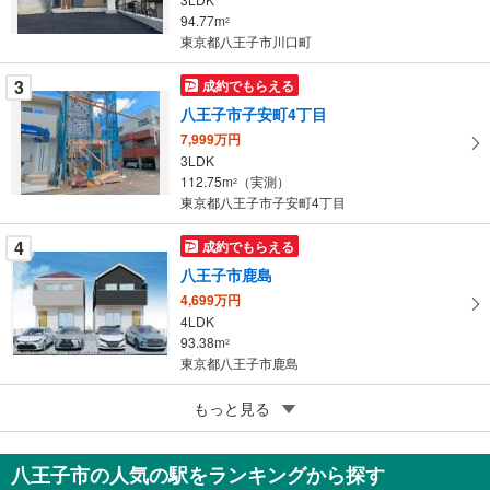
94.77m
ペ
2
東京都八王子市川口町
ー
ジ
3
成約でもらえる
に
八王子市子安町4丁目
保
7,999万円
存
3LDK
す
112.75m
（実測）
2
る
東京都八王子市子安町4丁目
4
成約でもらえる
八王子市鹿島
4,699万円
4LDK
93.38m
2
東京都八王子市鹿島
4
もっと見る
成約でもらえる
八王子市鹿島
4,699万円
八王子市の人気の駅をランキングから探す
4LDK