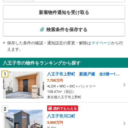
こ
新着物件通知を受け取る
の
検
索
検索条件を保存する
条
件
保存した条件の確認・通知設定の変更・解除は
マイページ
から行
で
えます。
通
知
八王子市の物件をランキングから探す
を
受
1
八王子市上野町 新築戸建 全2棟ー1号棟 2期
け
7,790万円
取
4LDK＋WIC＋SIC＋パントリー
る
108.47m
（登記）
2
・
東京都八王子市上野町
条
2
成約でもらえる
件
を
八王子市川口町
マ
3,980万円
イ
3LDK