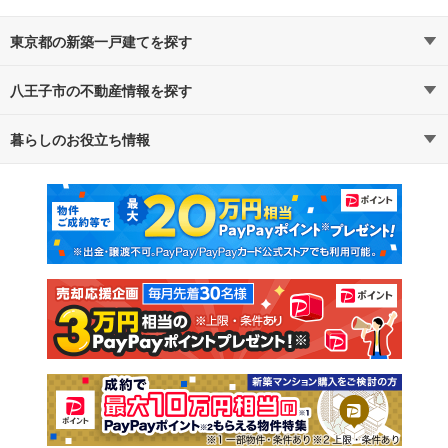
東京都の新築一戸建てを探す
八王子市の不動産情報を探す
路線・駅から探す
地域から探す
暮らしのお役立ち情報
不動産・住宅
賃貸住宅
通勤・通学時間から探す
地図から探す
マンションカタログ
教えて！住まいの先生
新築マンション
中古マンション
新築一戸建て
中古一戸建て
注文住宅
土地
売却査定