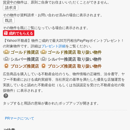
賃貸中の物件は、原則ご自身でお住まいいただくことができません。
請求済
その物件が資料請求・お問い合わせ済みの場合に表示されます。
既読
その物件を既にご覧になっている場合に表示されます。
成約でもらえる
【Yahoo!不動産】物件ご成約で最大20万円相当PayPayポイントプレゼント！
の対象物件です。詳細は
プレゼント詳細
をご覧ください。
ゴールド推奨店
ゴールド推奨店 取り扱い物件
シルバー推奨店
シルバー推奨店 取り扱い物件
ブロンズ推奨店
ブロンズ推奨店 取り扱い物件
広告商品を購入している不動産会社のうち、物件情報の正確性、法令遵守、ヤ
フー不動産における成約実績等、当社所定の基準を満たした優良な店舗運営を
実践していると認めた不動産会社（もしくは当該認定を受けた不動産会社の取
扱物件）に表示されます。
タップすると用語の意味が書かれたポップアップが開きます。
PRマークについて
ご注意