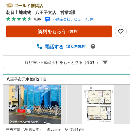
放感のあるリビング◆収納豊富な3SLDK
ゴールド推奨店
朝日土地建物 八王子支店 営業2課
4.86
不動産会社レビュー 45件
資料をもらう
（無料）
電話する
（通話料無料）
取り扱い不動産会社をもっと見る（
全
2
社
）
八王子市元本郷町2丁目
中央本線（JR東日本） 「西八王子」駅 徒歩19分