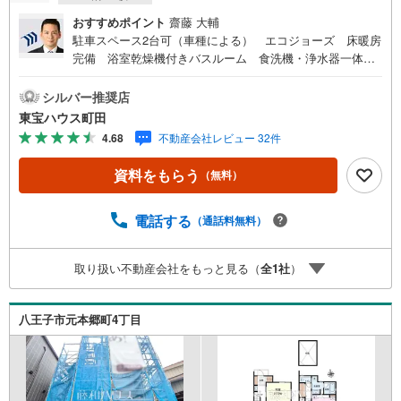
おすすめポイント
齋藤 大輔
駐車スペース2台可（車種による） エコジョーズ 床暖房
完備 浴室乾燥機付きバスルーム 食洗機・浄水器一体型
システムキッチン東宝ハウス町田はまず、お客様一人一人
を知り、理解することから始めます。お客様のお話をきち
シルバー推奨店
んとお聞きし、しっかり話し合う「心」のコミュニケーシ
東宝ハウス町田
ョンが大切になります。だからこそ、それぞれのお客様に
4.68
不動産会社レビュー 32件
ベストな「住まい」をご提案をすることができるのです。
インターネット予約で当日見学が可能！（1）［室内・現地
資料をもらう
（無料）
を見学する］をクリック（2）本日～4日以内をご希望の方
は「ご要望・ご質問欄」に希望日時をご記入ください！
【主要不動産流通各社の2025年度中間期の売買仲介実績に
電話する
（通話料無料）
おいて、全国第9位の売買仲介実績です】※住宅新報よりた
くさんのお客様からのお言葉に感謝してこれからも楽しく
取り扱い不動産会社をもっと見る（
全
1
社
）
素敵なお家探しをお約束します。お家探しを始めてみよう
と思われたらまずは、お気軽に東宝ハウス町田に相談して
みませんか？スタッフ一同お客様のお問合せをお待ちして
八王子市元本郷町4丁目
おります。