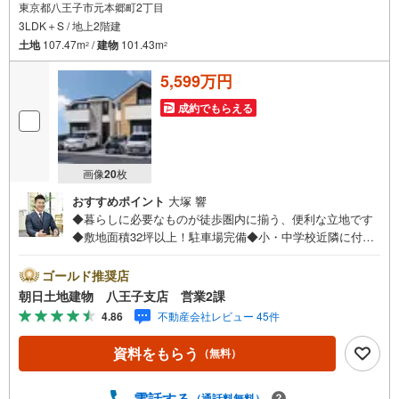
東京都八王子市元本郷町2丁目
3LDK＋S / 地上2階建
土地
107.47m
/
建物
101.43m
2
2
5,599万円
成約でもらえる
画像
20
枚
おすすめポイント
大塚 響
◆暮らしに必要なものが徒歩圏内に揃う、便利な立地です
◆敷地面積32坪以上！駐車場完備◆小・中学校近隣に付、
お子様が大きくなっても暮らしやすいお家◆吹き抜け、開
放感のあるリビング◆収納豊富な3SLDK
ゴールド推奨店
朝日土地建物 八王子支店 営業2課
4.86
不動産会社レビュー 45件
資料をもらう
（無料）
電話する
（通話料無料）