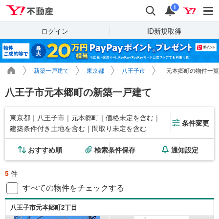
Yahoo!不動産
検索
通知
i
ログイン
ID新規取得
新築一戸建て
東京都
八王子市
元本郷町の物件一覧
八王子市元本郷町の新築一戸建て
東京都｜八王子市｜元本郷町｜価格未定を含む｜
条件変更
建築条件付き土地を含む｜間取り未定を含む
おすすめ順
検索条件保存
通知設定
5
件
すべての物件をチェックする
八王子市元本郷町2丁目