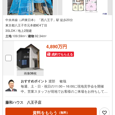
中央本線（JR東日本） 「西八王子」駅 徒歩20分
東京都八王子市元本郷町4丁目
3SLDK / 地上2階建
土地
109.59m
/
建物
92.34m
2
2
4,890万円
成約でもらえる
画像
36
枚
おすすめポイント
渡部 敏哉
毎週、土・日・祝日の11:00～16:00に現地見学会を開催
中。営業スタッフが現地でお客様のご来場をお待ちしてお
ります。お気軽にお問合せくださいませ。
藤和ハウス 八王子店
資料をもらう
（無料）