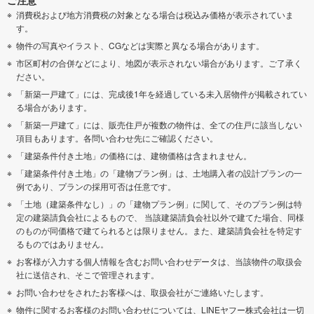
消費税および地方消費税の対象となる場合は税込み価格が表示されていま
す。
物件の写真やイラスト、CGなどは実際と異なる場合があります。
市区町村の合併などにより、地図が表示されない場合があります。ご了承く
ださい。
「新築一戸建て」には、完成後1年を経過している未入居物件が掲載されてい
る場合があります。
「新築一戸建て」には、販売住戸が複数の物件は、全ての住戸に該当しない
項目もあります。各問い合わせ先にご確認ください。
「建築条件付き土地」の価格には、建物価格は含まれません。
「建築条件付き土地」の「建物プラン例」は、土地購入者の設計プランの一
例であり、プランの採用可否は任意です。
「土地（建築条件なし）」の「建物プラン例」に関して、そのプラン例は特
定の建築請負会社によるもので、 当該建築請負会社以外で建てた場合、同様
のものが同価格で建てられるとは限りません。また、建築請負会社を特定す
るものではありません。
お客様が入力する個人情報を含むお問い合わせデータは、当該物件の取扱会
社に送信され、そこで管理されます。
お問い合わせをされたお客様へは、取扱会社がご連絡いたします。
物件に関するお客様のお問い合わせについては、LINEヤフー株式会社は一切