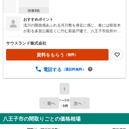
画像
3
枚
おすすめポイント
浅川の開放感あふれる河川敷を身近に感じ、春には桜並木
が彩る多賀公園近くに佇む新築戸建て。八王子市役所や警
察署、スーパー・ドラッグストア・コンビニなど生活施設
も充実した便利な立地です。教育環境や子育て環境も整
サウスランド株式会社
い、家族みんなが暮らしやすい住環境が魅力。ZEH水準住
宅に加え、明るい2階リビングと一部吹き抜けが開放感を演
資料をもらう
（無料）
出。納戸・SIC・パントリー付きで収納力にもこだわった
住まいです。
電話する
（通話料無料）
1
1
〜
5
件
前へ
次へ
/
5
件
八王子市の間取りごとの価格相場