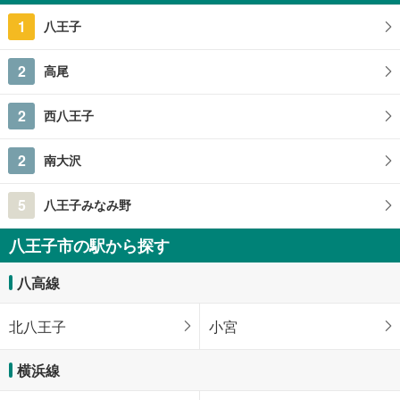
93.38m
2
1
八王子
東京都八王子市鹿島
2
高尾
2
西八王子
2
南大沢
5
八王子みなみ野
八王子市の駅から探す
八高線
北八王子
小宮
横浜線