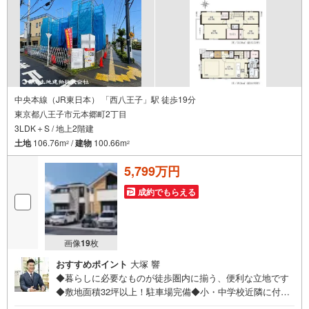
中央本線（JR東日本） 「西八王子」駅 徒歩19分
東京都八王子市元本郷町2丁目
3LDK＋S / 地上2階建
土地
106.76m
/
建物
100.66m
2
2
5,799万円
成約でもらえる
画像
19
枚
おすすめポイント
大塚 響
◆暮らしに必要なものが徒歩圏内に揃う、便利な立地です
◆敷地面積32坪以上！駐車場完備◆小・中学校近隣に付、
お子様が大きくなっても暮らしやすいお家◆吹き抜け、開