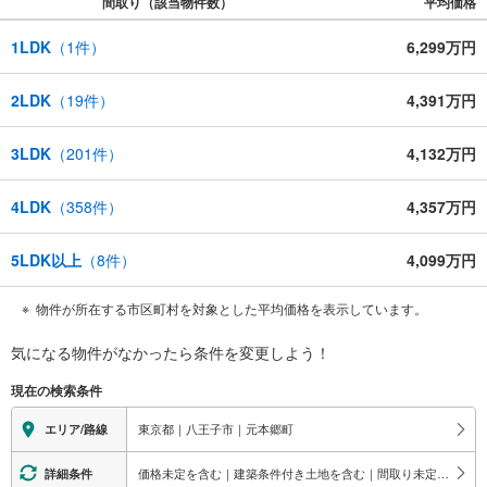
間取り（該当物件数）
平均価格
1LDK
（
1
件）
6,299万円
2LDK
（
19
件）
4,391万円
3LDK
（
201
件）
4,132万円
4LDK
（
358
件）
4,357万円
5LDK以上
（
8
件）
4,099万円
物件が所在する市区町村を対象とした平均価格を表示しています。
気になる物件がなかったら
条件を変更しよう！
現在の検索条件
東京都｜八王子市｜元本郷町
エリア/路線
価格未定を含む｜建築条件付き土地を含む｜間取り未定を含む
詳細条件