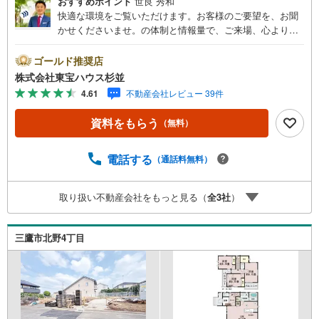
おすすめポイント
世良 秀和
快適な環境をご覧いただけます。お客様のご要望を、お聞
かせくださいませ。の体制と情報量で、ご来場、心よりお
待ちしております。・ 未来を予測し人生設計から始まる
「未来カレンダー」のご提案。・ 未来に起こるであろうご
ゴールド推奨店
自宅リフォームをオンライン上でご提案「ミラカレクラ
株式会社東宝ハウス杉並
ブ」。・ 不動産売却時、ご自宅を綺麗にかつ瀟洒にさせる
4.61
不動産会社レビュー 39件
CG加工ホームステイジングサービス。・ 購入者様へ、税
理士による確定申告の無料セミナーをご招待いたします。
資料をもらう
（無料）
◆ご予約に際して◆日時のご希望をお伝えください。（も
ちろん当日でも対応可能です）事前に鍵等の手配や内覧
（居住中物件）の手配が必要な場合がございますのでご容
電話する
（通話料無料）
赦ください。事前にご連絡をいただけると、スムーズなご
案内が可能となりますのでお手数ですがご一報ください。
取り扱い不動産会社をもっと見る（
全
3
社
）
◆物件のご案内は◆弊社へのご来社、お客様宅へのお迎
え・最寄駅での待ち合わせ、物件周辺のコンビニ等でお待
ち合わせなど、ご希望をお伝えください。ご希望条件をお
三鷹市北野4丁目
伝え頂けましたら、ご見学希望物件以外の資料も用意して
参ります。もちろん他の物件も併せてご案内させていただ
きます。