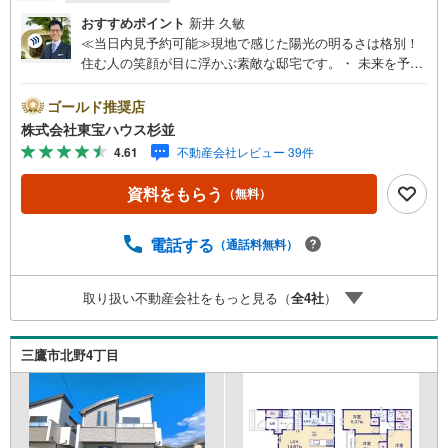
おすすめポイント
新井 久敏
≪当日内見予約可能≫現地で感じた陽光の明るさは格別！
住む人の笑顔が目に浮かぶ素敵な邸宅です。・ 未来を予測
し人生設計から始まる「未来カレンダー」のご提案。・ 未
来に起こるであろうご自宅リフォームをオンライン上でご
ゴールド推奨店
提案「ミラカレクラブ」。・ 不動産売却時、ご自宅を綺麗
株式会社東宝ハウス杉並
にかつ瀟洒にさせるCG加工ホームステイジングサービ
4.61
不動産会社レビュー 39件
ス。・ 購入者様へ、税理士による確定申告の無料セミナー
をご招待いたします。◆ご予約に際して◆日時のご希望を
資料をもらう
（無料）
お伝えください。（もちろん当日でも対応可能です）事前
に鍵等の手配や内覧（居住中物件）の手配が必要な場合が
ございますのでご容赦ください。事前にご連絡をいただけ
電話する
（通話料無料）
ると、スムーズなご案内が可能となりますのでお手数です
がご一報ください。◆物件のご案内は◆弊社へのご来社、
取り扱い不動産会社をもっと見る（
全
4
社
）
お客様宅へのお迎え・最寄駅での待ち合わせ、物件周辺の
コンビニ等でお待ち合わせなど、ご希望をお伝えくださ
い。ご希望条件をお伝え頂けましたら、ご見学希望物件以
三鷹市北野4丁目
外の資料も用意して参ります。もちろん他の物件も併せて
ご案内させていただきます。