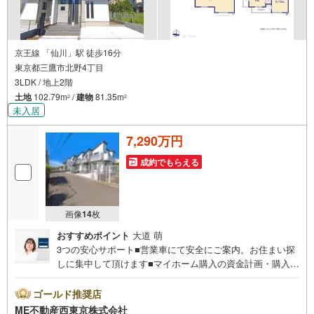
京王線 「仙川」駅 徒歩16分
東京都三鷹市北野4丁目
3LDK / 地上2階
土地
102.79m
/
建物
81.35m
2
2
未入居
7,290万円
成約でもらえる
画像
14
枚
おすすめポイント
大道 萌
3つの安心サポート■営業車にて安全にご案内。お住まい探
しに集中して頂けます■マイホーム購入の資金計画・購入か
ら老後までの人生設計を実施、暮らしに安心を提案します■
どんなに信用のある建築会社でもご自分の目で確認するこ
ゴールド推奨店
とは重要ですよね。特殊機材を使用し物件状態を調査致し
ME不動産西東京株式会社