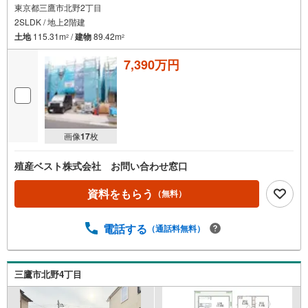
東京都三鷹市北野2丁目
2SLDK / 地上2階建
土地
115.31m
/
建物
89.42m
2
2
7,390万円
画像
17
枚
殖産ベスト株式会社 お問い合わせ窓口
資料をもらう
（無料）
電話する
（通話料無料）
三鷹市北野4丁目