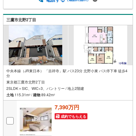
しっかりとしておりますので安心してご来店ください。・
提携FPへの無料個別相談サービス外部のファイナンシャル
プランナーへの無料個別ライフプラン相談サービスも御座
三鷹市北野2丁目
います。・キッズスペースや授乳スペース、おむつ替えベ
ッド、アンパンマンジュースなどを完備しておりますの
で、お子様連れでもお気軽にお越し下さい。
中央本線（JR東日本） 「吉祥寺」駅 バス23分 北野小東 バス停下車 徒歩4
分
東京都三鷹市北野2丁目
2SLDK＋SIC、WIC×3、パントリー / 地上2階建
土地
115.31m
/
建物
89.42m
2
2
7,390万円
成約でもらえる