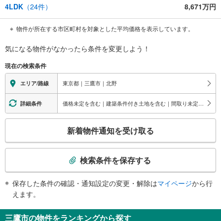
4LDK
（
24
件）
8,671万円
物件が所在する市区町村を対象とした平均価格を表示しています。
気になる物件がなかったら
条件を変更しよう！
現在の検索条件
東京都｜三鷹市｜北野
エリア/路線
価格未定を含む｜建築条件付き土地を含む｜間取り未定を含む
詳細条件
こ
新着物件通知を受け取る
の
検
索
検索条件を保存する
条
件
保存した条件の確認・通知設定の変更・解除は
マイページ
から行
で
えます。
通
知
三鷹市の物件をランキングから探す