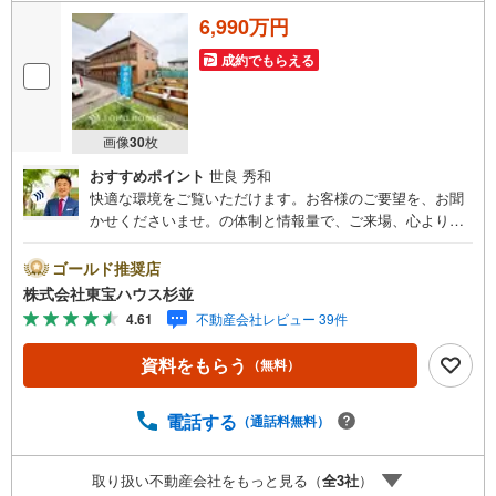
6,990万円
成約でもらえる
画像
30
枚
おすすめポイント
世良 秀和
快適な環境をご覧いただけます。お客様のご要望を、お聞
かせくださいませ。の体制と情報量で、ご来場、心よりお
待ちしております。・ 未来を予測し人生設計から始まる
「未来カレンダー」のご提案。・ 未来に起こるであろうご
ゴールド推奨店
自宅リフォームをオンライン上でご提案「ミラカレクラ
株式会社東宝ハウス杉並
ブ」。・ 不動産売却時、ご自宅を綺麗にかつ瀟洒にさせる
4.61
不動産会社レビュー 39件
CG加工ホームステイジングサービス。・ 購入者様へ、税
理士による確定申告の無料セミナーをご招待いたします。
資料をもらう
（無料）
◆ご予約に際して◆日時のご希望をお伝えください。（も
ちろん当日でも対応可能です）事前に鍵等の手配や内覧
（居住中物件）の手配が必要な場合がございますのでご容
電話する
（通話料無料）
赦ください。事前にご連絡をいただけると、スムーズなご
案内が可能となりますのでお手数ですがご一報ください。
取り扱い不動産会社をもっと見る（
全
3
社
）
◆物件のご案内は◆弊社へのご来社、お客様宅へのお迎