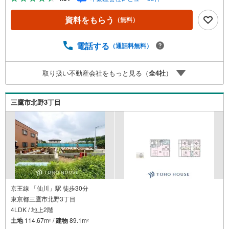
CG加工ホームステイジングサービス。・ 購入者様へ、税
理士による確定申告の無料セミナーをご招待いたします。
資料をもらう
（無料）
◆ご予約に際して◆日時のご希望をお伝えください。（も
ちろん当日でも対応可能です）事前に鍵等の手配や内覧
（居住中物件）の手配が必要な場合がございますのでご容
電話する
（通話料無料）
赦ください。事前にご連絡をいただけると、スムーズなご
案内が可能となりますのでお手数ですがご一報ください。
取り扱い不動産会社をもっと見る（
全
4
社
）
◆物件のご案内は◆弊社へのご来社、お客様宅へのお迎
え・最寄駅での待ち合わせ、物件周辺のコンビニ等でお待
ち合わせなど、ご希望をお伝えください。ご希望条件をお
三鷹市北野3丁目
伝え頂けましたら、ご見学希望物件以外の資料も用意して
参ります。もちろん他の物件も併せてご案内させていただ
きます。
京王線 「仙川」駅 徒歩30分
東京都三鷹市北野3丁目
4LDK / 地上2階
土地
114.67m
/
建物
89.1m
2
2