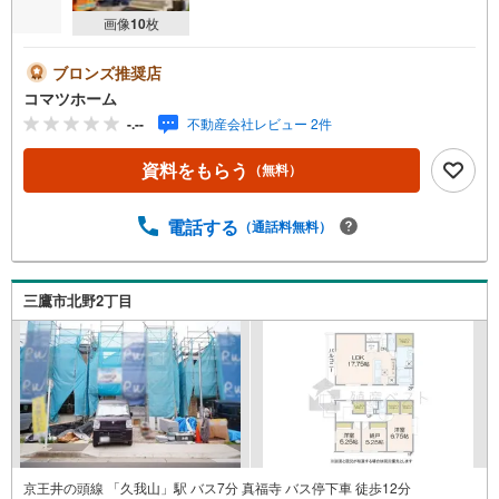
ペ
画像
10
枚
ー
ジ
ブロンズ推奨店
に
コマツホーム
保
-.--
不動産会社レビュー 2件
存
す
資料をもらう
（無料）
る
電話する
（通話料無料）
三鷹市北野2丁目
京王井の頭線 「久我山」駅 バス7分 真福寺 バス停下車 徒歩12分