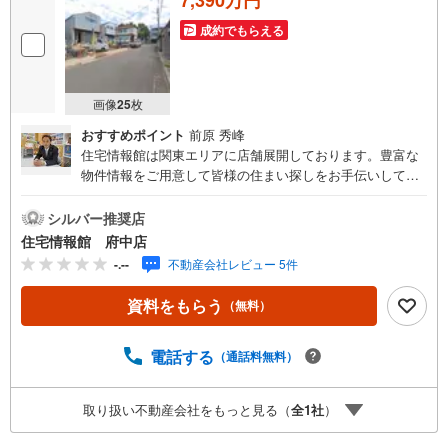
成約でもらえる
画像
25
枚
おすすめポイント
前原 秀峰
住宅情報館は関東エリアに店舗展開しております。豊富な
物件情報をご用意して皆様の住まい探しをお手伝いしてお
ります。まずは最寄りの住宅情報館にお気軽にご相談くだ
さい。【営業時間 10:00～19:00 火曜・水曜（祝日の場
シルバー推奨店
合は営業いたします）】「資料請求」「内覧」のお問い合
住宅情報館 府中店
わせは上記時間内ですとスムーズにご対応が可能です。ス
-.--
不動産会社レビュー 5件
タッフ一同お客様のお問合せをお待ちしております。【住
宅ローン相談会】開催中無理のない住宅ローンの試算やご
資料をもらう
（無料）
購入の際にかかる諸費用の概算も行っております。しっか
りとした資金計画のアドバイスをさせて頂きますので、お
気軽にご相談ください。お客様第一主義をモット-にお引越
電話する
（通話料無料）
しをしてからも安心して住んでいただけるよう、末永く誠
実に努めさせて頂きます。住宅情報館にお越し頂けたら、
取り扱い不動産会社をもっと見る（
全
1
社
）
物件のご紹介だけではなく、お住まいの疑問、不安、お家
の事ならなんでもご相談いただけます。お客様の要望をお