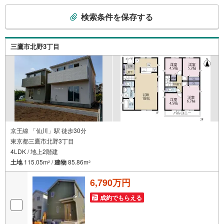
こ
検索条件を保存する
の
検
索
三鷹市北野3丁目
条
件
で
通
知
を
受
け
京王線 「仙川」駅 徒歩30分
東京都三鷹市北野3丁目
取
4LDK / 地上2階建
る
土地
115.05m
/
建物
85.86m
・
2
2
条
6,790万円
件
を
成約でもらえる
マ
イ