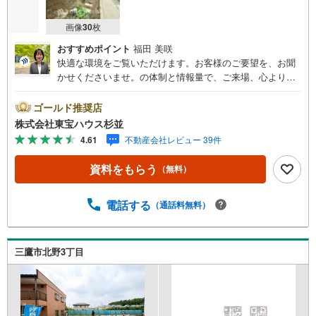
画像
30
枚
おすすめポイント
福田 美咲
快適な環境をご覧いただけます。お客様のご要望を、お聞
かせくださいませ。の体制と情報量で、ご来場、心よりお
待ちしております。・ 未来を予測し人生設計から始まる
「未来カレンダー」のご提案。・ 未来に起こるであろうご
ゴールド推奨店
自宅リフォームをオンライン上でご提案「ミラカレクラ
株式会社東宝ハウス杉並
ブ」。・ 不動産売却時、ご自宅を綺麗にかつ瀟洒にさせる
4.61
不動産会社レビュー 39件
CG加工ホームステイジングサービス。・ 購入者様へ、税
理士による確定申告の無料セミナーをご招待いたします。
資料をもらう
（無料）
◆ご予約に際して◆日時のご希望をお伝えください。（も
ちろん当日でも対応可能です）事前に鍵等の手配や内覧
（居住中物件）の手配が必要な場合がございますのでご容
電話する
（通話料無料）
赦ください。事前にご連絡をいただけると、スムーズなご
案内が可能となりますのでお手数ですがご一報ください。
◆物件のご案内は◆弊社へのご来社、お客様宅へのお迎
三鷹市北野3丁目
え・最寄駅での待ち合わせ、物件周辺のコンビニ等でお待
ち合わせなど、ご希望をお伝えください。ご希望条件をお
伝え頂けましたら、ご見学希望物件以外の資料も用意して
参ります。もちろん他の物件も併せてご案内させていただ