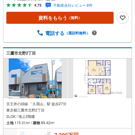
ますご来店特典■FP相談キャッシュフローの作成無料でで
4.75
不動産会社レビュー 8件
きます■未公開の物件情報をご紹介■弊社仲介にてご契約頂
くと1万円から最大10万円のご紹介料をお支払い！詳しくは
資料をもらう
（無料）
スタッフ迄 都内有数の1棟ビル大型店舗開店！■西武新宿線
『田無駅』徒歩3分の好立地！ それでもちょっとな？とい
う方はご自宅へ『無料送迎サービス』実施しております！■
電話する
（通話料無料）
チャイルドスペース、ベビーベッド、ミルク用浄水サーバ
ー、紙おむつ、アメニティ、大型個室ブース4部屋、各ブー
スモニター等完備しております！
三鷹市北野2丁目
京王井の頭線 「久我山」駅 徒歩27分
東京都三鷹市北野2丁目
2LDK / 地上2階建
土地
115.31m
/
建物
89.42m
2
2
7,390万円