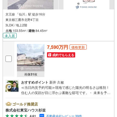
京王線 「仙川」駅 徒歩16分
東京都三鷹市北野4丁目
3LDK / 地上2階
土地
103.55m
/
建物
84.45m
2
2
未入居
7,590万円
価格更新
成約でもらえる
画像
31
枚
おすすめポイント
新井 久敏
≪当日内見予約可能≫現地で感じた陽光の明るさは格別！
住む人の笑顔が目に浮かぶ素敵な邸宅です。・ 未来を予測
し人生設計から始まる「未来カレンダー」のご提案。・ 未
来に起こるであろうご自宅リフォームをオンライン上でご
ゴールド推奨店
提案「ミラカレクラブ」。・ 不動産売却時、ご自宅を綺麗
株式会社東宝ハウス杉並
にかつ瀟洒にさせるCG加工ホームステイジングサービ
4.61
不動産会社レビュー 39件