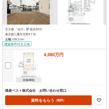
京王線 「仙川」駅 徒歩20分
東京都三鷹市北野4丁目
土地
109.51m
2
建築条件付き土地
4,980万円
画像
20
枚
殖産ベスト株式会社 お問い合わせ窓口
資料をもらう
（無料）