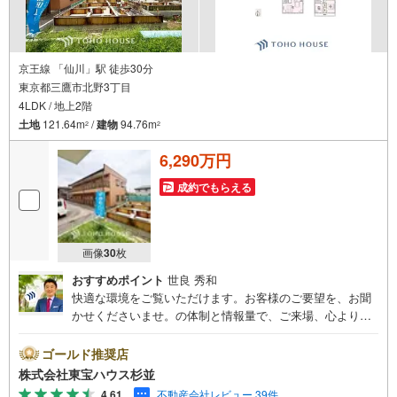
きます。
京王線 「仙川」駅 徒歩30分
東京都三鷹市北野3丁目
4LDK / 地上2階
土地
121.64m
/
建物
94.76m
2
2
6,290万円
成約でもらえる
画像
30
枚
おすすめポイント
世良 秀和
快適な環境をご覧いただけます。お客様のご要望を、お聞
かせくださいませ。の体制と情報量で、ご来場、心よりお
待ちしております。・ 未来を予測し人生設計から始まる
「未来カレンダー」のご提案。・ 未来に起こるであろうご
ゴールド推奨店
自宅リフォームをオンライン上でご提案「ミラカレクラ
株式会社東宝ハウス杉並
ブ」。・ 不動産売却時、ご自宅を綺麗にかつ瀟洒にさせる
4.61
不動産会社レビュー 39件