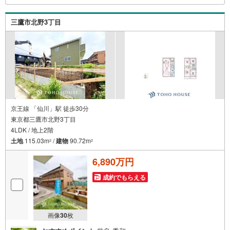
え・最寄駅での待ち合わせ、物件周辺のコンビニ等でお待
ち合わせなど、ご希望をお伝えください。ご希望条件をお
三鷹市北野3丁目
伝え頂けましたら、ご見学希望物件以外の資料も用意して
参ります。もちろん他の物件も併せてご案内させていただ
きます。
京王線 「仙川」駅 徒歩30分
東京都三鷹市北野3丁目
4LDK / 地上2階
土地
115.03m
/
建物
90.72m
2
2
6,890万円
成約でもらえる
画像
30
枚