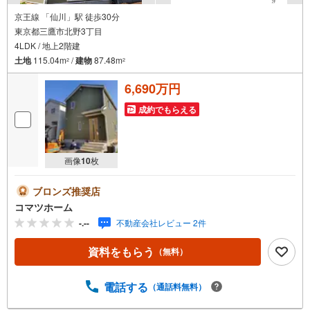
京王線 「仙川」駅 徒歩30分
東京都三鷹市北野3丁目
4LDK / 地上2階建
土地
115.04m
/
建物
87.48m
2
2
6,690万円
成約でもらえる
画像
10
枚
ブロンズ推奨店
コマツホーム
-.--
不動産会社レビュー 2件
資料をもらう
（無料）
電話する
（通話料無料）