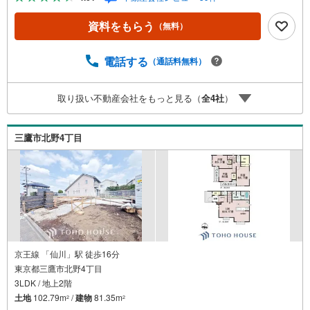
ス。・ 購入者様へ、税理士による確定申告の無料セミナー
をご招待いたします。◆ご予約に際して◆日時のご希望を
資料をもらう
（無料）
お伝えください。（もちろん当日でも対応可能です）事前
に鍵等の手配や内覧（居住中物件）の手配が必要な場合が
ございますのでご容赦ください。事前にご連絡をいただけ
電話する
（通話料無料）
ると、スムーズなご案内が可能となりますのでお手数です
がご一報ください。◆物件のご案内は◆弊社へのご来社、
取り扱い不動産会社をもっと見る（
全
4
社
）
お客様宅へのお迎え・最寄駅での待ち合わせ、物件周辺の
コンビニ等でお待ち合わせなど、ご希望をお伝えくださ
い。ご希望条件をお伝え頂けましたら、ご見学希望物件以
三鷹市北野4丁目
外の資料も用意して参ります。もちろん他の物件も併せて
ご案内させていただきます。
京王線 「仙川」駅 徒歩16分
東京都三鷹市北野4丁目
3LDK / 地上2階
土地
102.79m
/
建物
81.35m
2
2