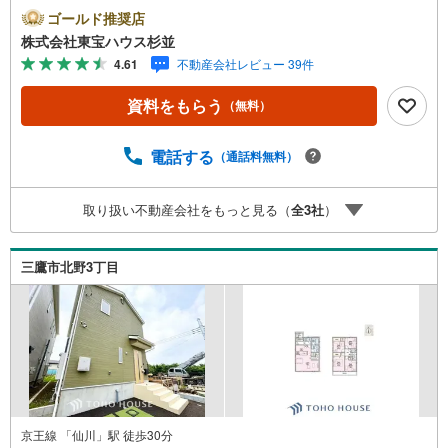
「未来カレンダー」のご提案。・ 未来に起こるであろうご
ゴールド推奨店
自宅リフォームをオンライン上でご提案「ミラカレクラ
株式会社東宝ハウス杉並
ブ」。・ 不動産売却時、ご自宅を綺麗にかつ瀟洒にさせる
4.61
不動産会社レビュー 39件
CG加工ホームステイジングサービス。・ 購入者様へ、税
理士による確定申告の無料セミナーをご招待いたします。
資料をもらう
（無料）
◆ご予約に際して◆日時のご希望をお伝えください。（も
ちろん当日でも対応可能です）事前に鍵等の手配や内覧
（居住中物件）の手配が必要な場合がございますのでご容
電話する
（通話料無料）
赦ください。事前にご連絡をいただけると、スムーズなご
案内が可能となりますのでお手数ですがご一報ください。
取り扱い不動産会社をもっと見る（
全
3
社
）
◆物件のご案内は◆弊社へのご来社、お客様宅へのお迎
え・最寄駅での待ち合わせ、物件周辺のコンビニ等でお待
ち合わせなど、ご希望をお伝えください。ご希望条件をお
三鷹市北野3丁目
伝え頂けましたら、ご見学希望物件以外の資料も用意して
参ります。もちろん他の物件も併せてご案内させていただ
きます。
京王線 「仙川」駅 徒歩30分