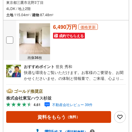
東京都三鷹市北野3丁目
4LDK / 地上2階
土地
115.04m
/
建物
87.48m
2
2
6,490万円
価格更新
成約でもらえる
画像
36
枚
おすすめポイント
世良 秀和
快適な環境をご覧いただけます。お客様のご要望を、お聞
かせくださいませ。の体制と情報量で、ご来場、心よりお
待ちしております。・ 未来を予測し人生設計から始まる
「未来カレンダー」のご提案。・ 未来に起こるであろうご
ゴールド推奨店
自宅リフォームをオンライン上でご提案「ミラカレクラ
株式会社東宝ハウス杉並
ブ」。・ 不動産売却時、ご自宅を綺麗にかつ瀟洒にさせる
4.61
不動産会社レビュー 39件
CG加工ホームステイジングサービス。・ 購入者様へ、税
理士による確定申告の無料セミナーをご招待いたします。
資料をもらう
（無料）
◆ご予約に際して◆日時のご希望をお伝えください。（も
ちろん当日でも対応可能です）事前に鍵等の手配や内覧
（居住中物件）の手配が必要な場合がございますのでご容
電話する
（通話料無料）