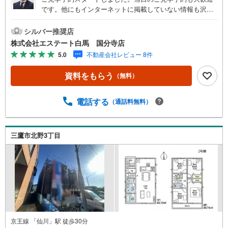
です。他にもインターネットに掲載していない情報も沢山
ありますので、まとめてご見学可能です。■Yahoo！ 不動
産キャンペーン対象店舗。当店で物件を成約するとPayPay
シルバー推奨店
ボーナスをプレゼント！「資料をもらう」「見学予約をす
株式会社エステート白馬 国分寺店
る」ボタンからお問い合わせください。【営業時間 9時30
5.0
不動産会社レビュー 8件
分～18時30分】（年中無休）・人気物件には特に問い合わ
せが集中するため、お早めにお電話ください。「室内・現
資料をもらう
（無料）
地を見学する」ボタンよりご予約いただくとご見学がスム
ーズです。・スタッフの検温、ワクチン接種、アルコール
消毒、飛沫対策アクリルパネルなどコロナウィルス対策も
電話する
（通話料無料）
しっかりとしておりますので安心してご来店ください。・
提携FPへの無料個別相談サービス外部のファイナンシャル
プランナーへの無料個別ライフプラン相談サービスも御座
三鷹市北野3丁目
います。・キッズスペースや授乳スペース、おむつ替えベ
ッド、アンパンマンジュースなどを完備しておりますの
で、お子様連れでもお気軽にお越し下さい。
京王線 「仙川」駅 徒歩30分