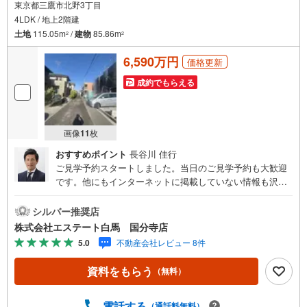
東京都三鷹市北野3丁目
4LDK / 地上2階建
土地
115.05m
/
建物
85.86m
2
2
6,590万円
価格更新
成約でもらえる
画像
11
枚
おすすめポイント
長谷川 佳行
ご見学予約スタートしました。当日のご見学予約も大歓迎
です。他にもインターネットに掲載していない情報も沢山
ありますので、まとめてご見学可能です。■Yahoo！ 不動
産キャンペーン対象店舗。当店で物件を成約するとPayPay
シルバー推奨店
ボーナスをプレゼント！「資料をもらう」「見学予約をす
株式会社エステート白馬 国分寺店
る」ボタンからお問い合わせください。【営業時間 9時30
5.0
不動産会社レビュー 8件
分～18時30分】（年中無休）・人気物件には特に問い合わ
せが集中するため、お早めにお電話ください。「室内・現
資料をもらう
（無料）
地を見学する」ボタンよりご予約いただくとご見学がスム
ーズです。・スタッフの検温、ワクチン接種、アルコール
消毒、飛沫対策アクリルパネルなどコロナウィルス対策も
電話する
（通話料無料）