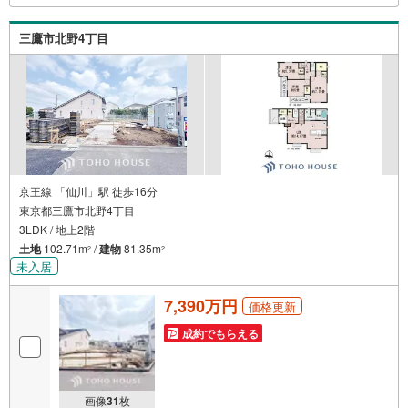
コンビニ等でお待ち合わせなど、ご希望をお伝えくださ
い。ご希望条件をお伝え頂けましたら、ご見学希望物件以
三鷹市北野4丁目
外の資料も用意して参ります。もちろん他の物件も併せて
ご案内させていただきます。
京王線 「仙川」駅 徒歩16分
東京都三鷹市北野4丁目
3LDK / 地上2階
土地
102.71m
/
建物
81.35m
2
2
未入居
7,390万円
価格更新
成約でもらえる
画像
31
枚