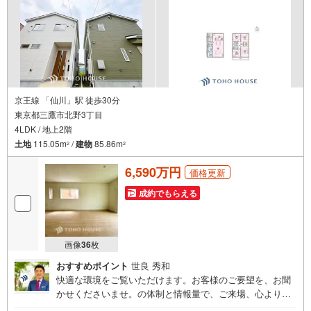
京王線 「仙川」駅 徒歩30分
東京都三鷹市北野3丁目
4LDK / 地上2階
土地
115.05m
/
建物
85.86m
2
2
6,590万円
価格更新
成約でもらえる
画像
36
枚
おすすめポイント
世良 秀和
快適な環境をご覧いただけます。お客様のご要望を、お聞
かせくださいませ。の体制と情報量で、ご来場、心よりお
待ちしております。・ 未来を予測し人生設計から始まる