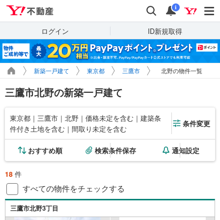
Yahoo!不動産
検索
通知
i
ログイン
ID新規取得
新築一戸建て
東京都
三鷹市
北野の物件一覧
三鷹市北野の新築一戸建て
東京都｜三鷹市｜北野｜価格未定を含む｜建築条
条件変更
件付き土地を含む｜間取り未定を含む
おすすめ順
検索条件保存
通知設定
18
件
すべての物件をチェックする
三鷹市北野3丁目