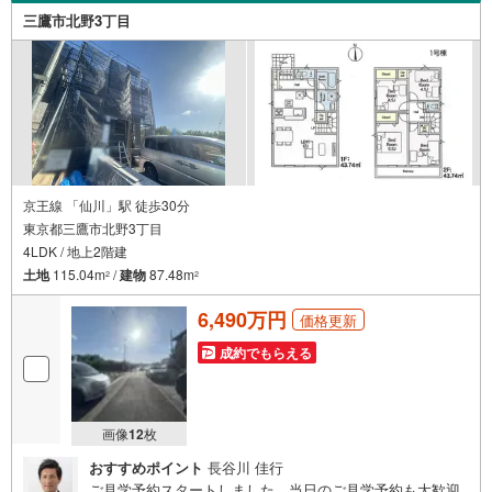
伺いしながら誠心誠意、全力でサポートさせて頂きます。
三鷹市北野3丁目
お客様一人一人に合わせたライフプランのご提案をさせて
いただきます。お気軽にご相談ください。
京王線 「仙川」駅 徒歩30分
東京都三鷹市北野3丁目
4LDK / 地上2階建
土地
115.04m
/
建物
87.48m
2
2
6,490万円
価格更新
成約でもらえる
画像
12
枚
おすすめポイント
長谷川 佳行
ご見学予約スタートしました。当日のご見学予約も大歓迎