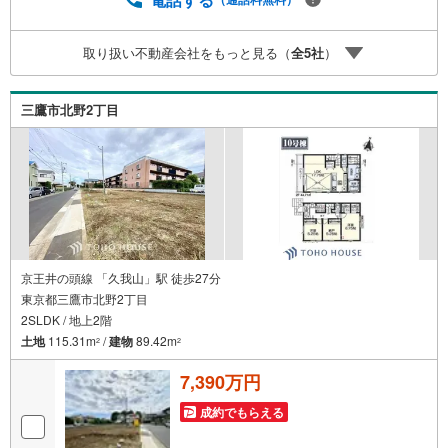
赦ください。事前にご連絡をいただけると、スムーズなご
案内が可能となりますのでお手数ですがご一報ください。
取り扱い不動産会社をもっと見る（
全
5
社
）
◆物件のご案内は◆弊社へのご来社、お客様宅へのお迎
え・最寄駅での待ち合わせ、物件周辺のコンビニ等でお待
ち合わせなど、ご希望をお伝えください。ご希望条件をお
三鷹市北野2丁目
伝え頂けましたら、ご見学希望物件以外の資料も用意して
参ります。もちろん他の物件も併せてご案内させていただ
きます。
京王井の頭線 「久我山」駅 徒歩27分
東京都三鷹市北野2丁目
2SLDK / 地上2階
土地
115.31m
/
建物
89.42m
2
2
7,390万円
成約でもらえる