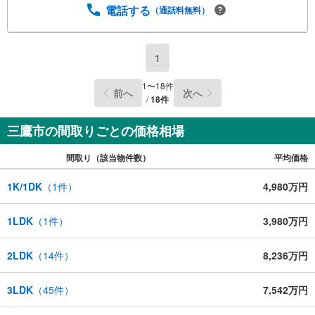
電話する
（通話料無料）
1
1
〜
18
件
前へ
次へ
/
18
件
三鷹市の間取りごとの価格相場
間取り（該当物件数）
平均価格
1K/1DK
（
1
件）
4,980万円
1LDK
（
1
件）
3,980万円
2LDK
（
14
件）
8,236万円
3LDK
（
45
件）
7,542万円