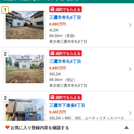
を
受
1
成約でもらえる
け
三鷹市牟礼6丁目
取
6,980万円
る
4LDK
・
99.36m
（実測）
2
条
東京都三鷹市牟礼6丁目
件
を
2
成約でもらえる
マ
三鷹市牟礼6丁目
イ
6,980万円
ペ
3SLDK
ー
99.36m
（登記）
2
東京都三鷹市牟礼6丁目
ジ
に
2
成約でもらえる
保
三鷹市下連雀6丁目
存
す
9,480万円
3SLDK＋WIC、SIC、ユーティリティスペース
る
126.45m
（実測）
2
お気に入り登録内容を確認する
東京都三鷹市下連雀6丁目