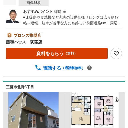
画像
35
枚
おすすめポイント
梅崎 薫
■床暖房や食洗機など充実の設備仕様リビングは広々約17
帖～運転、駐車が苦手な方にも嬉しい前面道路6m！周辺も
あわせてご案内いたします。お気軽にお問い合わせくださ
い。
ブロンズ推奨店
藤和ハウス 荻窪店
資料をもらう
（無料）
電話する
（通話料無料）
三鷹市北野3丁目