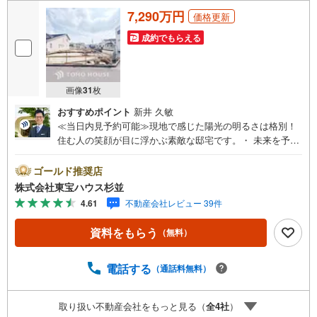
7,290万円
価格更新
成約でもらえる
画像
31
枚
おすすめポイント
新井 久敏
≪当日内見予約可能≫現地で感じた陽光の明るさは格別！
住む人の笑顔が目に浮かぶ素敵な邸宅です。・ 未来を予測
し人生設計から始まる「未来カレンダー」のご提案。・ 未
来に起こるであろうご自宅リフォームをオンライン上でご
ゴールド推奨店
提案「ミラカレクラブ」。・ 不動産売却時、ご自宅を綺麗
株式会社東宝ハウス杉並
にかつ瀟洒にさせるCG加工ホームステイジングサービ
4.61
不動産会社レビュー 39件
ス。・ 購入者様へ、税理士による確定申告の無料セミナー
をご招待いたします。◆ご予約に際して◆日時のご希望を
資料をもらう
（無料）
お伝えください。（もちろん当日でも対応可能です）事前
に鍵等の手配や内覧（居住中物件）の手配が必要な場合が
ございますのでご容赦ください。事前にご連絡をいただけ
電話する
（通話料無料）
ると、スムーズなご案内が可能となりますのでお手数です
がご一報ください。◆物件のご案内は◆弊社へのご来社、
取り扱い不動産会社をもっと見る（
全
4
社
）
お客様宅へのお迎え・最寄駅での待ち合わせ、物件周辺の