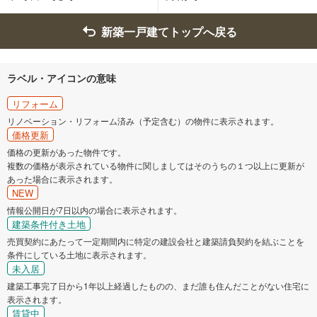
昭島市
調布市
新築一戸建てトップへ戻る
町田市
小金井市
ラベル・アイコンの意味
小平市
日野市
リフォーム
リノベーション・リフォーム済み（予定含む）の物件に表示されます。
東村山市
国分寺市
価格更新
価格の更新があった物件です。
複数の価格が表示されている物件に関しましてはそのうちの１つ以上に更新が
国立市
福生市
あった場合に表示されます。
NEW
狛江市
東大和市
情報公開日が7日以内の場合に表示されます。
建築条件付き土地
売買契約にあたって一定期間内に特定の建設会社と建築請負契約を結ぶことを
清瀬市
東久留米市
条件にしている土地に表示されます。
未入居
武蔵村山市
多摩市
建築工事完了日から1年以上経過したものの、まだ誰も住んだことがない住宅に
表示されます。
賃貸中