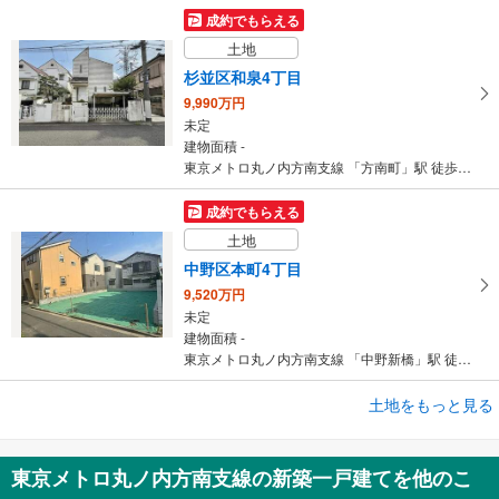
成約でもらえる
土地
杉並区和泉4丁目
9,990万円
未定
建物面積 -
東京メトロ丸ノ内方南支線 「方南町」駅 徒歩10分
成約でもらえる
土地
中野区本町4丁目
9,520万円
未定
建物面積 -
東京メトロ丸ノ内方南支線 「中野新橋」駅 徒歩6分
土地をもっと見る
土地
中野区本町3丁目
4,680万円
東京メトロ丸ノ内方南支線の新築一戸建てを他のこ
未定