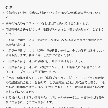
ご注意
消費税および地方消費税の対象となる場合は税込み価格が表示されていま
す。
物件の写真やイラスト、CGなどは実際と異なる場合があります。
市区町村の合併などにより、地図が表示されない場合があります。ご了承く
ださい。
「新築一戸建て」には、完成後1年を経過している未入居物件が掲載されてい
る場合があります。
「新築一戸建て」には、販売住戸が複数の物件は、全ての住戸に該当しない
項目もあります。各問い合わせ先にご確認ください。
「建築条件付き土地」の価格には、建物価格は含まれません。
「建築条件付き土地」の「建物プラン例」は、土地購入者の設計プランの一
例であり、プランの採用可否は任意です。
「土地（建築条件なし）」の「建物プラン例」に関して、そのプラン例は特
定の建築請負会社によるもので、 当該建築請負会社以外で建てた場合、同様
のものが同価格で建てられるとは限りません。また、建築請負会社を特定す
るものではありません。
お客様が入力する個人情報を含むお問い合わせデータは、当該物件の取扱会
社に送信され、そこで管理されます。
お問い合わせをされたお客様へは、取扱会社がご連絡いたします。