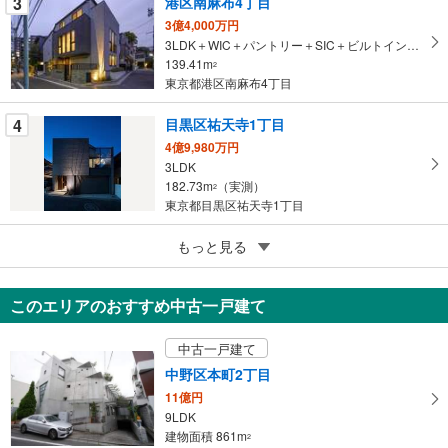
3
港区南麻布4丁目
ジ
3億4,000万円
に
3LDK＋WIC＋パントリー＋SIC＋ビルトインガレージ1台
保
139.41m
2
存
東京都港区南麻布4丁目
す
る
4
目黒区祐天寺1丁目
4億9,980万円
3LDK
182.73m
（実測）
2
東京都目黒区祐天寺1丁目
5
目黒区上目黒2丁目
もっと見る
6,980万円
2SLDK
このエリアのおすすめ中古一戸建て
70.2m
（実測）
2
東京都目黒区上目黒2丁目
中古一戸建て
中野区本町2丁目
11億円
9LDK
建物面積 861m
2