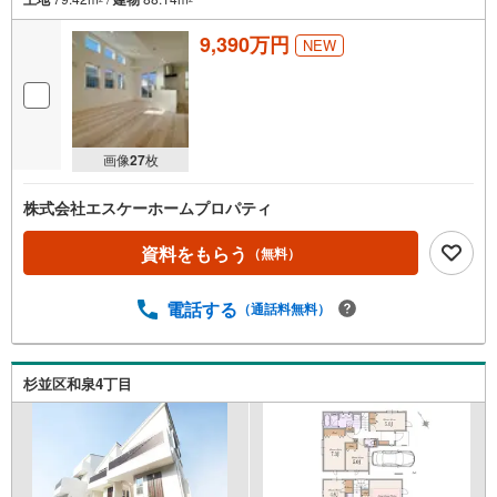
9,390万円
NEW
画像
27
枚
株式会社エスケーホームプロパティ
資料をもらう
（無料）
電話する
（通話料無料）
杉並区和泉4丁目