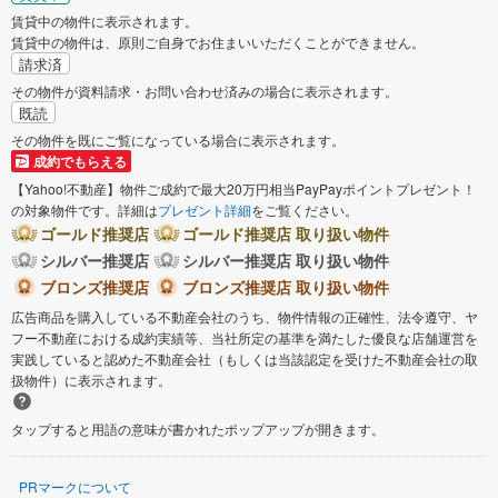
稲城市
羽村市
賃貸中の物件に表示されます。
賃貸中の物件は、原則ご自身でお住まいいただくことができません。
あきる野市
西東京市
請求済
その物件が資料請求・お問い合わせ済みの場合に表示されます。
既読
西多摩郡瑞穂町
西多摩郡日の出町
その物件を既にご覧になっている場合に表示されます。
成約でもらえる
【Yahoo!不動産】物件ご成約で最大20万円相当PayPayポイントプレゼント！
の対象物件です。詳細は
プレゼント詳細
をご覧ください。
ゴールド推奨店
ゴールド推奨店 取り扱い物件
シルバー推奨店
シルバー推奨店 取り扱い物件
ブロンズ推奨店
ブロンズ推奨店 取り扱い物件
広告商品を購入している不動産会社のうち、物件情報の正確性、法令遵守、ヤ
フー不動産における成約実績等、当社所定の基準を満たした優良な店舗運営を
実践していると認めた不動産会社（もしくは当該認定を受けた不動産会社の取
扱物件）に表示されます。
タップすると用語の意味が書かれたポップアップが開きます。
PRマークについて