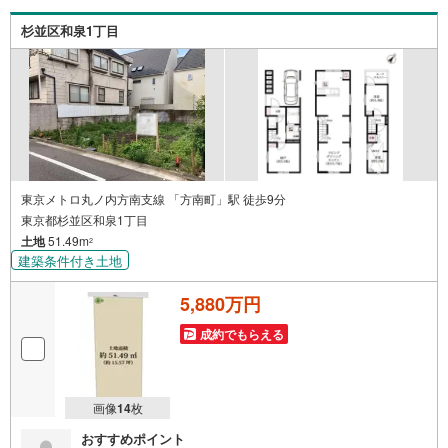
案内が可能となりますのでお手数ですがご一報ください。
◆物件のご案内は◆弊社へのご来社、お客様宅へのお迎
杉並区和泉1丁目
え・最寄駅での待ち合わせ、物件周辺のコンビニ等でお待
ち合わせなど、ご希望をお伝えください。ご希望条件をお
伝え頂けましたら、ご見学希望物件以外の資料も用意して
参ります。もちろん他の物件も併せてご案内させていただ
きます。
東京メトロ丸ノ内方南支線 「方南町」駅 徒歩9分
東京都杉並区和泉1丁目
土地
51.49m
2
建築条件付き土地
5,880万円
成約でもらえる
画像
14
枚
おすすめポイント