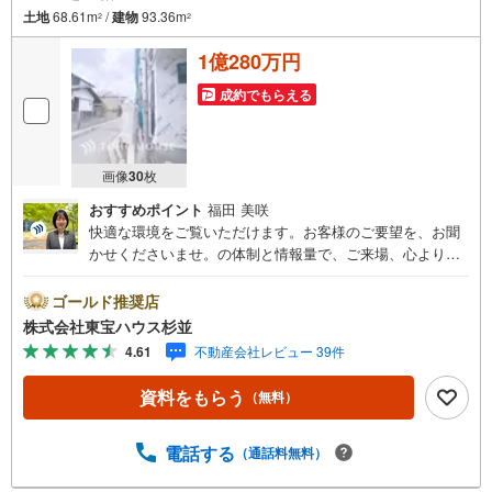
土地
68.61m
/
建物
93.36m
2
2
1億280万円
成約でもらえる
画像
30
枚
おすすめポイント
福田 美咲
快適な環境をご覧いただけます。お客様のご要望を、お聞
かせくださいませ。の体制と情報量で、ご来場、心よりお
待ちしております。・ 未来を予測し人生設計から始まる
「未来カレンダー」のご提案。・ 未来に起こるであろうご
ゴールド推奨店
自宅リフォームをオンライン上でご提案「ミラカレクラ
株式会社東宝ハウス杉並
ブ」。・ 不動産売却時、ご自宅を綺麗にかつ瀟洒にさせる
4.61
不動産会社レビュー 39件
CG加工ホームステイジングサービス。・ 購入者様へ、税
理士による確定申告の無料セミナーをご招待いたします。
資料をもらう
（無料）
◆ご予約に際して◆日時のご希望をお伝えください。（も
ちろん当日でも対応可能です）事前に鍵等の手配や内覧
（居住中物件）の手配が必要な場合がございますのでご容
電話する
（通話料無料）
赦ください。事前にご連絡をいただけると、スムーズなご