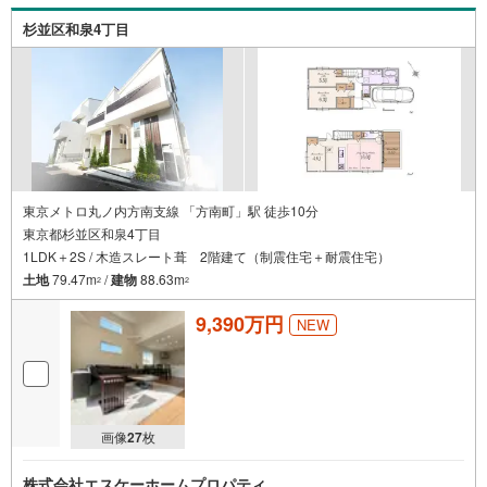
杉並区和泉4丁目
東京メトロ丸ノ内方南支線 「方南町」駅 徒歩10分
東京都杉並区和泉4丁目
1LDK＋2S / 木造スレート葺 2階建て（制震住宅＋耐震住宅）
土地
79.47m
/
建物
88.63m
2
2
9,390万円
NEW
画像
27
枚
株式会社エスケーホームプロパティ