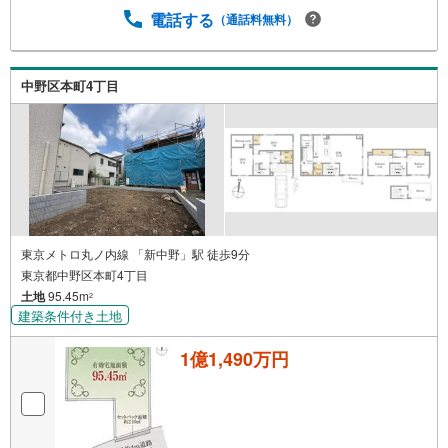
電話する
（通話料無料）
中野区本町4丁目
東京メトロ丸ノ内線 「新中野」駅 徒歩9分
東京都中野区本町4丁目
土地
95.45m
2
建築条件付き土地
1億1,490万円