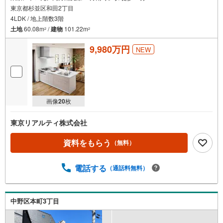
東京都杉並区和田2丁目
4LDK / 地上階数3階
土地
60.08m
/
建物
101.22m
2
2
9,980万円
NEW
画像
20
枚
東京リアルティ株式会社
資料をもらう
（無料）
電話する
（通話料無料）
中野区本町3丁目