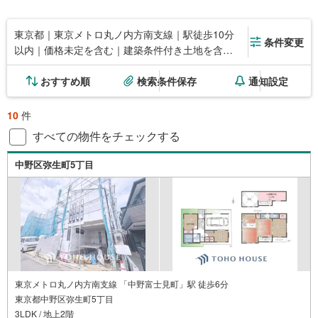
東京都｜東京メトロ丸ノ内方南支線｜駅徒歩10分
条件変更
以内｜価格未定を含む｜建築条件付き土地を含む
｜間取り未定を含む
おすすめ順
検索条件保存
通知設定
10
件
すべての物件をチェックする
中野区弥生町5丁目
東京メトロ丸ノ内方南支線 「中野富士見町」駅 徒歩6分
東京都中野区弥生町5丁目
3LDK / 地上2階