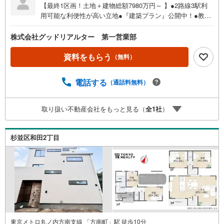
【最終1区画！土地＋建物総額7980万円～ 】●2路線3駅利
用可能な利便性が高い立地●『建築プラン』公開中！●教育
施設・公園が点在しており、子育てしやすい環境●「方南
町」駅から「新宿」駅まで最短12分【土地売買契約締結
株式会社グッドリアルター 第一営業部
後、3か月以内に当社と建物の建築請負契約が締結されるこ
とを停止条件として販売します。この期間内に建物の建築
資料をもらう
（無料）
請負契約が締結されなかった場合には、土地売買契約は白
紙となり、受領した手付金等は、全額無条件で返還いたし
電話する
（通話料無料）
ます。】━━━━━━━━━━━━━━━━━━━━━━
━■【まずは〈〈資料をもらう〉〉をクリック！】周辺環境
やWEBだけではわからない情報もしっかりご説明させてい
取り扱い不動産会社をもっと見る（
全
1
社
）
ただきます。〇ご自宅やご指定の場所まで送迎も行ってお
ります。〇物件選びから資金計画、購入後のことまで経験
豊富なスタッフがサポートいたします！〇土日祝日はもち
杉並区和田2丁目
ろん、お仕事終わりの時間帯でもご案内いたします。当日
案内希望など、お気軽にお問合せください！【営業時間10:
00～19:00（定休日 火・水曜日）】お問い合わせお待ちし
ております！
東京メトロ丸ノ内方南支線 「方南町」駅 徒歩10分