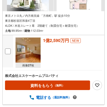
東京メトロ丸ノ内方南支線 「方南町」駅 徒歩10分
東京都杉並区和泉4丁目
4LDK / 木造スレート葺 2階建て（制震住宅＋耐震住宅）
土地
99.95m
/
建物
112.03m
2
2
1億2,590万円
NEW
画像
27
枚
株式会社エスケーホームプロパティ
資料をもらう
（無料）
電話する
（通話料無料）