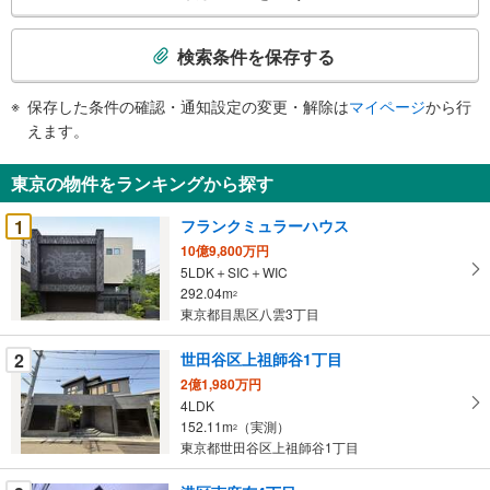
検
索
検索条件を保存する
条
件
保存した条件の確認・通知設定の変更・解除は
マイページ
から行
で
えます。
通
知
東京の物件をランキングから探す
を
受
1
フランクミュラーハウス
け
10億9,800万円
取
5LDK＋SIC＋WIC
る
292.04m
2
・
東京都目黒区八雲3丁目
条
2
世田谷区上祖師谷1丁目
件
を
2億1,980万円
4LDK
マ
152.11m
（実測）
2
イ
東京都世田谷区上祖師谷1丁目
ペ
ー