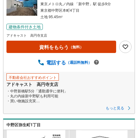
東京メトロ丸ノ内線 「新中野」駅 徒歩9分
東京都中野区本町4丁目
土地 95.45m
2
建物条件付き土地
アドキャスト 高円寺支店
資料をもらう
（無料）
電話する
（通話料無料）
不動産会社おすすめポイント
アドキャスト 高円寺支店
・中野新橋駅5分「通勤通学に便利」
・丸の内線新中野駅も利用可能
・買い物施設充実
お電話でお問い合わせをいただくとすぐにご対応可能です。
もっと見る
メールをご希望の際は、「室内・現地を見学する」ボタンよりお気軽にお
問合せください。
中野区弥生町1丁目
■アドキャストの特徴■
【1】毎月70組様限定！簡易ライフプラン作成
住宅購入後50年間のライフプラン＆キャッシュフロー表を作成します！