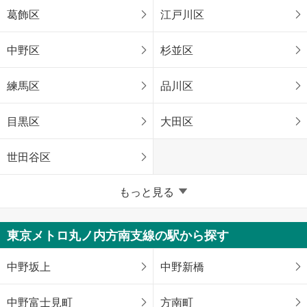
葛飾区
江戸川区
中野区
杉並区
練馬区
品川区
目黒区
大田区
世田谷区
東京23区以外
もっと見る
八王子市
立川市
東京メトロ丸ノ内方南支線の駅から探す
武蔵野市
三鷹市
中野坂上
中野新橋
青梅市
府中市
中野富士見町
方南町