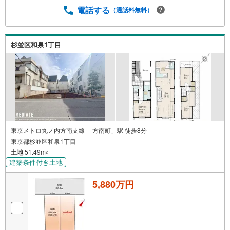
電話する
（通話料無料）
杉並区和泉1丁目
東京メトロ丸ノ内方南支線 「方南町」駅 徒歩8分
東京都杉並区和泉1丁目
土地
51.49m
2
建築条件付き土地
5,880万円