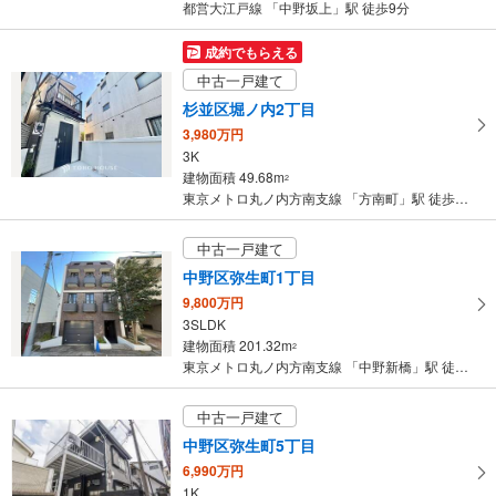
都営大江戸線 「中野坂上」駅 徒歩9分
成約でもらえる
中古一戸建て
杉並区堀ノ内2丁目
3,980万円
3K
建物面積 49.68m
2
東京メトロ丸ノ内方南支線 「方南町」駅 徒歩7分
中古一戸建て
中野区弥生町1丁目
9,800万円
3SLDK
建物面積 201.32m
2
東京メトロ丸ノ内方南支線 「中野新橋」駅 徒歩9分
中古一戸建て
中野区弥生町5丁目
6,990万円
1K