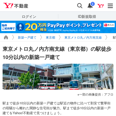
Yahoo!不動産
検索
通知
i
ログイン
ID新規取得
新築一戸建て
東京都
東京メトロ丸ノ内方南支線
駅
東京メトロ丸ノ内方南支線（東京都）の駅徒歩
10分以内の新築一戸建て
一部の画像提供：アフロ
駅まで徒歩10分以内の新築一戸建ては駅近の物件に比べて割安で繁華街
の喧騒から離れた閑静な住宅街が魅力。駅まで徒歩10分以内の新築一戸
建てをYahoo!不動産で見つけましょう。