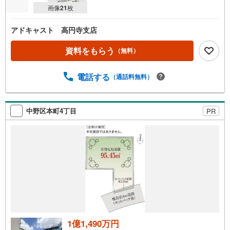
画像
21
枚
アドキャスト 高円寺支店
資料をもらう
（無料）
電話する
（通話料無料）
中野区本町4丁目
PR
1億1,490万円