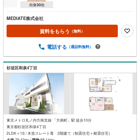
画像
30
枚
MEDIATE株式会社
資料をもらう
（無料）
電話する
（通話料無料）
杉並区和泉4丁目
東京メトロ丸ノ内方南支線 「方南町」駅 徒歩10分
東京都杉並区和泉4丁目
2LDK＋1S / 木造スレート葺 2階建て（制震住宅＋耐震住宅）
土地
79.42m
/
建物
88.14m
2
2