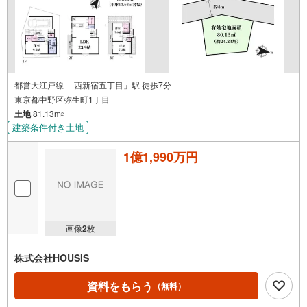
【2】当社オリジナル物件調査報告書
徹底的な近隣聞き込みを含め調査結果を説明いたします！
【3】住宅購入WEBセミナー（無料）
住宅の探し方、良い物件の見極め方、住宅ローンに関してなどWEBセミナ
ーを配信しております！
【4】キッズスペース完備
お子様にはおもちゃ、絵本などのご用意をしていますので、
ご家族でのご来店をお待ちしています^^
都営大江戸線 「西新宿五丁目」駅 徒歩7分
東京都中野区弥生町1丁目
土地
81.13m
2
建築条件付き土地
1億1,990万円
画像
2
枚
株式会社HOUSIS
資料をもらう
（無料）