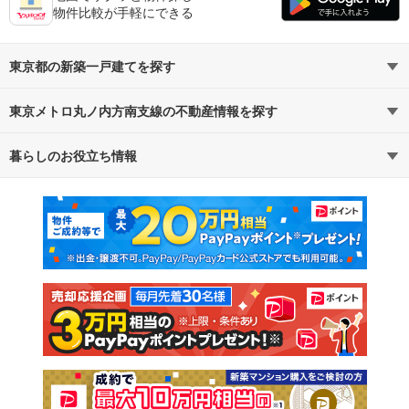
物件比較が手軽にできる
東京都の新築一戸建てを探す
東京メトロ丸ノ内方南支線の不動産情報を探す
路線・駅から探す
地域から探す
暮らしのお役立ち情報
不動産・住宅
賃貸住宅
通勤・通学時間から探す
地図から探す
マンションカタログ
教えて！住まいの先生
新築マンション
中古マンション
新築一戸建て
中古一戸建て
注文住宅
土地
売却査定