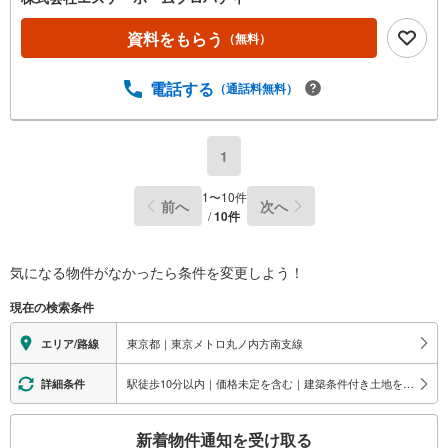
資料をもらう
（無料）
電話する
（通話料無料）
1
1
〜
10
件
前へ
次へ
/
10
件
気になる物件がなかったら
条件を変更しよう！
現在の検索条件
東京都｜東京メトロ丸ノ内方南支線
エリア/路線
駅徒歩10分以内｜価格未定を含む｜建築条件付き土地を含む｜間取り未定を含む
詳細条件
こ
新着物件通知を受け取る
の