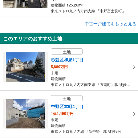
建物面積 125.26m
2
東京メトロ丸ノ内方南支線 「中野富士見町」駅 徒歩7分
中古一戸建てをもっと見る
中古一戸建て
杉並区堀ノ内1丁目
このエリアのおすすめ土地
4,388万円
2DK
土地
建物面積 56.53m
2
東京メトロ丸ノ内方南支線 「方南町」駅 徒歩10分
杉並区和泉1丁目
5,880万円
未定
建物面積 -
東京メトロ丸ノ内方南支線 「方南町」駅 徒歩9分
土地
中野区本町4丁目
1億1,490万円
未定
建物面積 -
東京メトロ丸ノ内線 「新中野」駅 徒歩9分