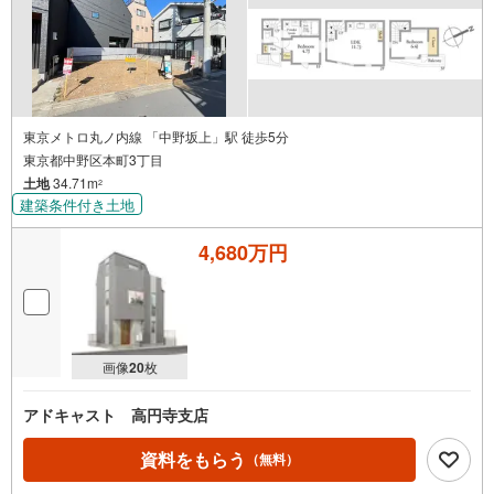
東京メトロ丸ノ内線 「中野坂上」駅 徒歩5分
東京都中野区本町3丁目
土地
34.71m
2
建築条件付き土地
4,680万円
画像
20
枚
アドキャスト 高円寺支店
資料をもらう
（無料）