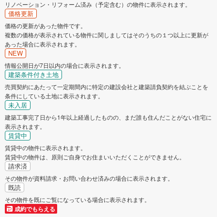
リノベーション・リフォーム済み（予定含む）の物件に表示されます。
価格更新
狛江市
東大和市
価格の更新があった物件です。
複数の価格が表示されている物件に関しましてはそのうちの１つ以上に更新が
清瀬市
東久留米市
あった場合に表示されます。
NEW
武蔵村山市
多摩市
情報公開日が7日以内の場合に表示されます。
建築条件付き土地
売買契約にあたって一定期間内に特定の建設会社と建築請負契約を結ぶことを
稲城市
羽村市
条件にしている土地に表示されます。
未入居
あきる野市
西東京市
建築工事完了日から1年以上経過したものの、まだ誰も住んだことがない住宅に
表示されます。
賃貸中
西多摩郡瑞穂町
西多摩郡日の出町
賃貸中の物件に表示されます。
賃貸中の物件は、原則ご自身でお住まいいただくことができません。
請求済
その物件が資料請求・お問い合わせ済みの場合に表示されます。
既読
その物件を既にご覧になっている場合に表示されます。
成約でもらえる