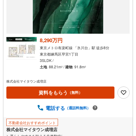
8,290万円
東京メトロ有楽町線 「氷川台」駅 徒歩8分
東京都練馬区早宮1丁目
3SLDK /
土地
88.21m
/
建物
91.8m
2
2
株式会社マイタウン成増店
資料をもらう
（無料）
電話する
（通話料無料）
不動産会社おすすめポイント
株式会社マイタウン成増店
＼暮らしやすさを叶える先進動線/