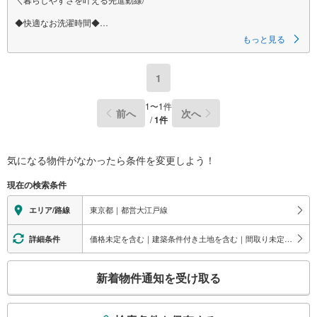
◆快適なお洗濯時間◆
ガス乾燥機「乾太くん」×リネン収納で、洗う・乾かす・しまうをその場で
もっと見る
完結。
雨の日も、忙しい夜も、毎日の手間を大幅に短縮します。
1
◆ホテルライクな上質空間◆
下がり天井と間接照明が美しい18帖LDK。
壁面には調湿・脱臭機能を持つ「エコカラットプラス」を採用。
1
〜
1
件
前へ
次へ
/
1
件
◆ゆとりの朝を創る充実設備◆
ペニンシュラキッチンとセカンド洗面が、出勤前のバタバタを解消し家族
の笑顔を増やします。
気になる物件がなかったら
条件を変更しよう！
◆安心と快適を守る構造◆
耐震・耐火・遮音性に優れた「へーベルパワーボードNEXT」を採用。
現在の検索条件
冷暖房効率を高め、リモートワークにも集中できる静穏な環境です。
東京都｜都営大江戸線
エリア/路線
◆玄関スマートキー◆
スマートフォンや各種キーをかざす・近づけるだけのワンタッチ解錠。
扉が閉まると自動で施錠されるため、急いでいる朝もスムーズに外出でき
価格未定を含む｜建築条件付き土地を含む｜間取り未定を含む｜本日公開
詳細条件
ます。
こ
新着物件通知を受け取る
の
検
索