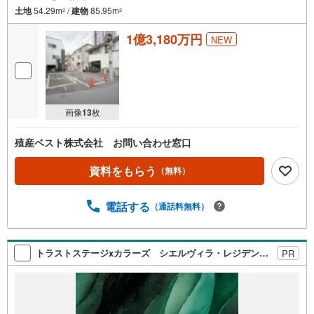
土地
54.29m
/
建物
85.95m
2
2
1億3,180万円
NEW
画像
13
枚
殖産ベスト株式会社 お問い合わせ窓口
資料をもらう
（無料）
電話する
（通話料無料）
トラストステージxカラーズ シエルヴィラ・レジデンス 練馬区早宮1丁目1期 全2棟
PR