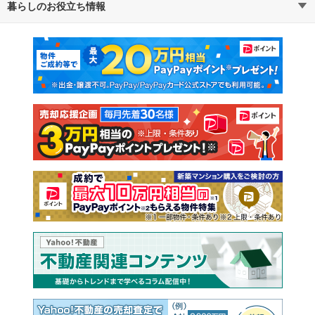
暮らしのお役立ち情報
不動産・住宅
賃貸住宅
通勤・通学時間から探す
地図から探す
マンションカタログ
教えて！住まいの先生
新築マンション
中古マンション
新築一戸建て
中古一戸建て
注文住宅
土地
売却査定