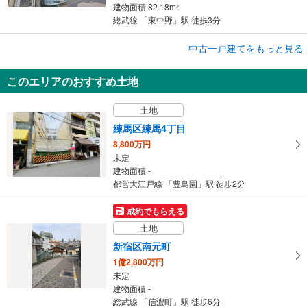
建物面積 82.18m
2
総武線 「東中野」駅 徒歩3分
中古一戸建てをもっと見る
中古一戸建て
文京区白山2丁目
このエリアのおすすめ土地
2億8,800万円
5LDK以上
土地
建物面積 239.61m
2
都営三田線 「白山」駅 徒歩8分
練馬区練馬4丁目
8,800万円
未定
建物面積 -
都営大江戸線 「豊島園」駅 徒歩2分
成約でもらえる
土地
新宿区南元町
1億2,800万円
未定
建物面積 -
総武線 「信濃町」駅 徒歩6分