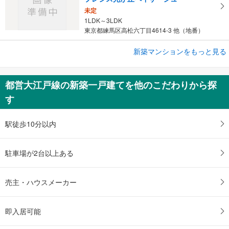
未定
1LDK～3LDK
東京都練馬区高松六丁目4614-3 他（地番）
新築マンションをもっと見る
新築マンション
シャリエ椎名町
7,740万円・1億290万円
都営大江戸線の新築一戸建てを他のこだわりから探
2LDK・3LDK
す
東京都豊島区南長崎一丁目1966番1（地番）、東京都豊島区南長崎…
駅徒歩10分以内
駐車場が2台以上ある
売主・ハウスメーカー
即入居可能