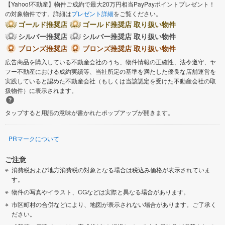
【Yahoo!不動産】物件ご成約で最大20万円相当PayPayポイントプレゼント！
の対象物件です。詳細は
プレゼント詳細
をご覧ください。
ゴールド推奨店
ゴールド推奨店 取り扱い物件
シルバー推奨店
シルバー推奨店 取り扱い物件
ブロンズ推奨店
ブロンズ推奨店 取り扱い物件
広告商品を購入している不動産会社のうち、物件情報の正確性、法令遵守、ヤ
フー不動産における成約実績等、当社所定の基準を満たした優良な店舗運営を
実践していると認めた不動産会社（もしくは当該認定を受けた不動産会社の取
扱物件）に表示されます。
タップすると用語の意味が書かれたポップアップが開きます。
PRマークについて
ご注意
消費税および地方消費税の対象となる場合は税込み価格が表示されていま
す。
物件の写真やイラスト、CGなどは実際と異なる場合があります。
市区町村の合併などにより、地図が表示されない場合があります。ご了承く
ださい。