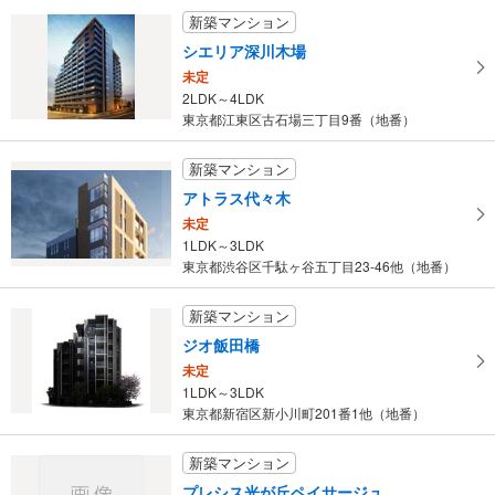
未定
新築マンション
建物面積 -
西武池袋線 「豊島園」駅 徒歩1分
シエリア深川木場
未定
2LDK～4LDK
東京都江東区古石場三丁目9番（地番）
新築マンション
アトラス代々木
未定
1LDK～3LDK
東京都渋谷区千駄ヶ谷五丁目23-46他（地番）
新築マンション
ジオ飯田橋
未定
1LDK～3LDK
東京都新宿区新小川町201番1他（地番）
新築マンション
プレシス光が丘ペイサージュ