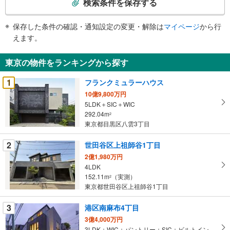
検索条件を保存する
条
件
保存した条件の確認・通知設定の変更・解除は
マイページ
から行
で
えます。
通
知
東京の物件をランキングから探す
を
受
1
フランクミュラーハウス
け
10億9,800万円
取
5LDK＋SIC＋WIC
る
292.04m
2
・
東京都目黒区八雲3丁目
条
2
世田谷区上祖師谷1丁目
件
を
2億1,980万円
4LDK
マ
152.11m
（実測）
2
イ
東京都世田谷区上祖師谷1丁目
ペ
ー
3
港区南麻布4丁目
ジ
3億4,000万円
に
3LDK＋WIC＋パントリー＋SIC＋ビルトインガレージ1台