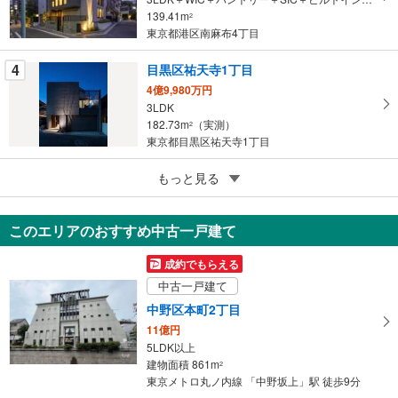
保
139.41m
2
存
東京都港区南麻布4丁目
す
る
4
目黒区祐天寺1丁目
4億9,980万円
3LDK
182.73m
（実測）
2
東京都目黒区祐天寺1丁目
5
目黒区上目黒2丁目
もっと見る
6,980万円
2SLDK
このエリアのおすすめ中古一戸建て
70.2m
（実測）
2
東京都目黒区上目黒2丁目
成約でもらえる
中古一戸建て
中野区本町2丁目
11億円
5LDK以上
建物面積 861m
2
東京メトロ丸ノ内線 「中野坂上」駅 徒歩9分