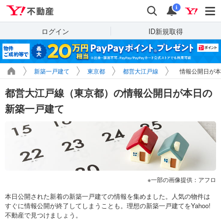
Yahoo!不動産
検索
通知
i
ログイン
ID新規取得
新築一戸建て
東京都
都営大江戸線
情報公開日が本
都営大江戸線（東京都）の情報公開日が本日の
新築一戸建て
一部の画像提供：アフロ
本日公開された新着の新築一戸建ての情報を集めました。人気の物件は
すぐに情報公開が終了してしまうことも。理想の新築一戸建てをYahoo!
不動産で見つけましょう。