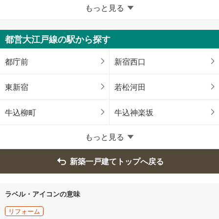
東京23区以外
もっと見る
八王子市
立川市
都営大江戸線の駅から探す
武蔵野市
三鷹市
都庁前
新宿西口
青梅市
府中市
東新宿
若松河田
昭島市
調布市
牛込柳町
牛込神楽坂
町田市
小金井市
もっと見る
小平市
日野市
新築一戸建てトップへ戻る
東村山市
国分寺市
ラベル・アイコンの意味
国立市
福生市
リフォーム