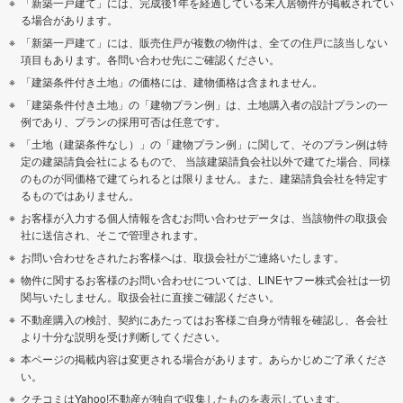
「新築一戸建て」には、完成後1年を経過している未入居物件が掲載されてい
る場合があります。
「新築一戸建て」には、販売住戸が複数の物件は、全ての住戸に該当しない
項目もあります。各問い合わせ先にご確認ください。
「建築条件付き土地」の価格には、建物価格は含まれません。
「建築条件付き土地」の「建物プラン例」は、土地購入者の設計プランの一
例であり、プランの採用可否は任意です。
「土地（建築条件なし）」の「建物プラン例」に関して、そのプラン例は特
定の建築請負会社によるもので、 当該建築請負会社以外で建てた場合、同様
のものが同価格で建てられるとは限りません。また、建築請負会社を特定す
るものではありません。
お客様が入力する個人情報を含むお問い合わせデータは、当該物件の取扱会
社に送信され、そこで管理されます。
お問い合わせをされたお客様へは、取扱会社がご連絡いたします。
物件に関するお客様のお問い合わせについては、LINEヤフー株式会社は一切
関与いたしません。取扱会社に直接ご確認ください。
不動産購入の検討、契約にあたってはお客様ご自身が情報を確認し、各会社
より十分な説明を受け判断してください。
本ページの掲載内容は変更される場合があります。あらかじめご了承くださ
い。
クチコミはYahoo!不動産が独自で収集したものを表示しています。