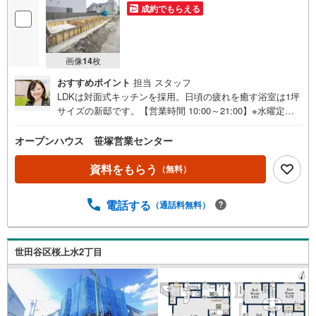
成約でもらえる
画像
14
枚
おすすめポイント
担当 スタッフ
LDKは対面式キッチンを採用。日頃の疲れを癒す浴室は1坪
サイズの新邸です。【営業時間 10:00～21:00】※水曜定休
上記時間はお電話が繋がりやすくなっております。ぜひお
気軽にご連絡ください！現地を見学される場合は「室内・
オープンハウス 笹塚営業センター
現地を見学する（無料）」ボタンよりご希望の日時をご記
入いただけますとスムーズにご案内が可能です。◎現地の
資料をもらう
（無料）
ご案内について・平日や夜遅い時間帯もご案内が可能 ※定
休日を除く・経験豊富なスタッフが物件詳細を丁寧にご説
電話する
（通話料無料）
明いたします。・車でご自宅や最寄り駅等、ご指定の場所
まで送迎します。・チャイルドシートのご用意ございま
す。◎個別FP相談会 無料物件のご紹介だけでなく住宅ロ
ーン・資金のご相談、まずは家探しについて話を聞きたい
世田谷区桜上水2丁目
という方も大歓迎です！年間8000棟以上の限定物件を発表
しているオープンハウスだから出会える物件が多数ござい
ます。ぜひお気軽にご連絡・ご相談ください！※限定物件:
当社のみ、もしくは当社を含めた数社でのみご紹介可能な