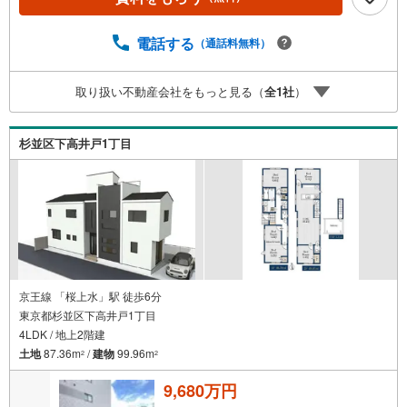
電話する
（通話料無料）
取り扱い不動産会社をもっと見る（
全
1
社
）
杉並区下高井戸1丁目
京王線 「桜上水」駅 徒歩6分
東京都杉並区下高井戸1丁目
4LDK / 地上2階建
土地
87.36m
/
建物
99.96m
2
2
9,680万円