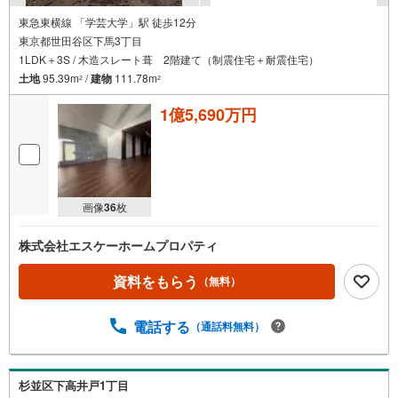
東急東横線 「学芸大学」駅 徒歩12分
東京都世田谷区下馬3丁目
1LDK＋3S / 木造スレート葺 2階建て（制震住宅＋耐震住宅）
土地
95.39m
/
建物
111.78m
2
2
1億5,690万円
画像
36
枚
株式会社エスケーホームプロパティ
資料をもらう
（無料）
電話する
（通話料無料）
杉並区下高井戸1丁目