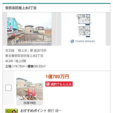
案内が可能となりますのでお手数ですがご一報ください。
◆物件のご案内は◆弊社へのご来社、お客様宅へのお迎
世田谷区桜上水2丁目
え・最寄駅での待ち合わせ、物件周辺のコンビニ等でお待
ち合わせなど、ご希望をお伝えください。ご希望条件をお
伝え頂けましたら、ご見学希望物件以外の資料も用意して
参ります。もちろん他の物件も併せてご案内させていただ
きます。
京王線 「桜上水」駅 徒歩15分
東京都世田谷区桜上水2丁目
4LDK / 地上2階
土地
119.75m
/
建物
95.22m
2
2
1億780万円
成約でもらえる
画像
19
枚
おすすめポイント
横打 雄一