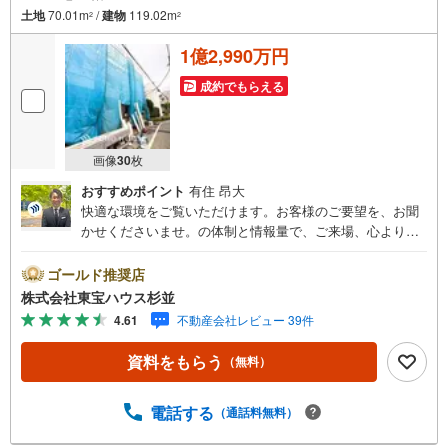
土地
70.01m
/
建物
119.02m
2
2
1億2,990万円
成約でもらえる
画像
30
枚
おすすめポイント
有住 昂大
快適な環境をご覧いただけます。お客様のご要望を、お聞
かせくださいませ。の体制と情報量で、ご来場、心よりお
待ちしております。・ 未来を予測し人生設計から始まる
「未来カレンダー」のご提案。・ 未来に起こるであろうご
ゴールド推奨店
自宅リフォームをオンライン上でご提案「ミラカレクラ
株式会社東宝ハウス杉並
ブ」。・ 不動産売却時、ご自宅を綺麗にかつ瀟洒にさせる
4.61
不動産会社レビュー 39件
CG加工ホームステイジングサービス。・ 購入者様へ、税
理士による確定申告の無料セミナーをご招待いたします。
資料をもらう
（無料）
◆ご予約に際して◆日時のご希望をお伝えください。（も
ちろん当日でも対応可能です）事前に鍵等の手配や内覧
（居住中物件）の手配が必要な場合がございますのでご容
電話する
（通話料無料）
赦ください。事前にご連絡をいただけると、スムーズなご