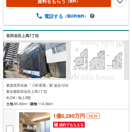
資料をもらう
（無料）
が広がり、落ち着きと品格を感じさせる世田谷区弦巻。建
物は「三菱地所ホーム」施工。南傾斜地を活かした設計と
勾配天井により、南東角地を思わせる圧倒的な開放感と豊
電話する
（通話料無料）
かな陽当り・心地よい風を取り込みます。さらに、24時間3
65日家中を快適な温度に保つ全館空調「エアロテック」を
採用
世田谷区上馬1丁目
東急世田谷線 「三軒茶屋」駅 徒歩12分
東京都世田谷区上馬1丁目
4LDK / 地上3階
土地
85.93m
/
建物
114.36m
2
2
1億6,280万円
NEW
成約でもらえる