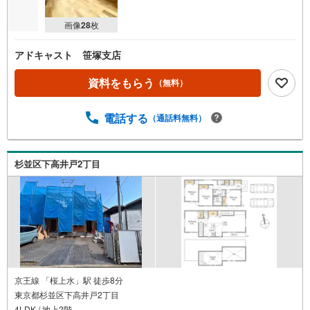
画像
28
枚
アドキャスト 笹塚支店
資料をもらう
（無料）
電話する
（通話料無料）
杉並区下高井戸2丁目
京王線 「桜上水」駅 徒歩8分
東京都杉並区下高井戸2丁目
4LDK / 地上2階