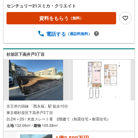
センチュリー21スミカ・クリエイト
資料をもらう
（無料）
電話する
（通話料無料）
杉並区下高井戸3丁目
京王井の頭線 「西永福」駅 徒歩10分
東京都杉並区下高井戸3丁目
2LDK＋2S / 木造スレート葺 2階建て（制震住宅＋耐震住宅）
土地
132.06m
/
建物
105.58m
2
2
1億2,590万円