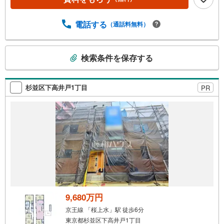
電話する
（通話料無料）
こ
検索条件を保存する
の
検
索
杉並区下高井戸1丁目
PR
条
件
で
通
知
を
受
け
取
る
9,680万円
・
京王線 「桜上水」駅 徒歩6分
条
東京都杉並区下高井戸1丁目