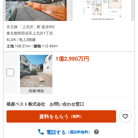
京王線 「上北沢」駅 徒歩9分
東京都世田谷区上北沢1丁目
4LDK / 地上2階建
土地
108.37m
/
建物
112.49m
2
2
1億2,990万円
画像
16
枚
殖産ベスト株式会社 お問い合わせ窓口
資料をもらう
（無料）
電話する
（通話料無料）