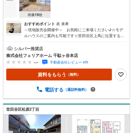
画像
19
枚
おすすめポイント
表 来希
～現地販売会開催中～ お気軽にご来場ください♪☆モデ
ルハウスのご案内も可能です☆世田谷区上馬に位置する新
築分譲住宅。東急田園都市線三軒茶屋駅（徒歩12分）と駒
沢大学駅（徒歩10分）の2駅が利用でき、アクセス性に優れ
シルバー推奨店
ています。三軒茶屋エリアは、文化的な魅力と都市の利便
株式会社フェリアホーム 千駄ヶ谷本店
性が調和した人気エリア。全館空調・高性能樹脂サッシ・
-.--
不動産会社レビュー 4件
現場発泡ウレタン断熱施工など、最新の省エネ技術を採用
したZEH水準の住宅です。約19.5帖のLDK、アイランドキ
資料をもらう
（無料）
ッチン、広い玄関土間、ガス乾燥機など、快適な暮らしを
実現する工夫が随所に。快適性だけでなく耐震等級2、地盤
保証20年で安心してお住まい頂けます。全館空調×高気
電話する
（通話料無料）
密・高断熱住宅の為、真夏の暑さも真冬の寒さも温度差の
少ない快適なご生活が可能です♪ 三軒茶屋駅徒歩6分 14
000万円台～の新築戸建も合わせてご紹介できます♪
世田谷区松原2丁目