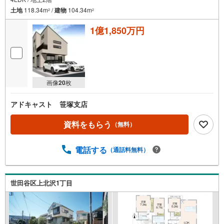
土地
118.34m
/
建物
104.34m
2
2
1億1,850万円
画像
20
枚
アドキャスト 笹塚支店
資料をもらう
（無料）
電話する
（通話料無料）
世田谷区上北沢1丁目