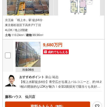
【3】ご連絡の方法は、お客様のご希望に合わせてショートメールやLINEで
のやり取りも大丈夫です。
京王線 「桜上水」駅 徒歩6分
東京都杉並区下高井戸1丁目
4LDK / 地上2階建
土地
110.24m
/
建物
99.96m
2
2
9,680万円
成約でもらえる
画像
36
枚
おすすめポイント
泉山 祐志
【桜上水駅徒歩6分】青空広がる屋上バルコニーと、約18.2
1帖の開放的なLDKが魅力！全室2面採光で陽当りも良好で
す。物件のことはもちろん、周辺環境も含めてご案内いた
しますので、お気軽にお問い合わせください
藤和ハウス 仙川店
資料をもらう
（無料）