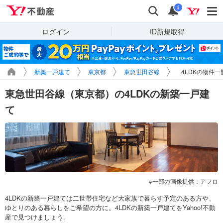
Yahoo!不動産
検索
通知
i
ログイン
ID新規取得
新築一戸建て
東京都
東急世田谷線
4LDKの物件一
東急世田谷線（東京都）の4LDKの新築一戸建
て
一部の画像提供：アフロ
4LDKの新築一戸建ては二世帯住宅など大家族で暮らす予定のある方や、
ゆとりのある暮らしをご希望の方に。4LDKの新築一戸建てをYahoo!不動
産で見つけましょう。