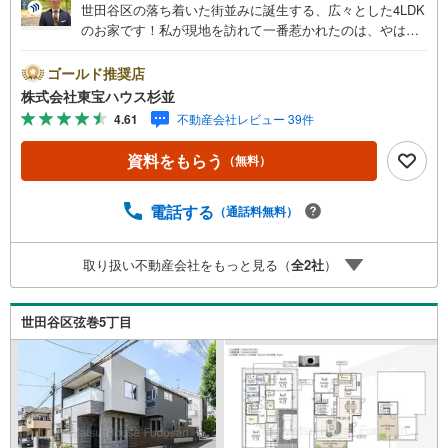
世田谷区の落ち着いた街並みに誕生する、広々とした4LDK
のお家です！私が現地を訪れて一番惹かれたのは、やはり2
0.18帖という広大なリビングダイニングです。休日はご家
族みんなでソファに座って、ゆったりと映画やゲームを楽
ゴールド推奨店
しむ姿が目に浮かびます。各お部屋も使いやすい広さで、
株式会社東宝ハウス杉並
収納もしっかり完備。周辺環境も静かで暮らしやすく、自
4.61
不動産会社レビュー 39件
信を持っておすすめできる物件です！ 未来を予測し人生設
計から始まる「未来カレンダー」のご提案。未来に起こる
資料をもらう
（無料）
であろうご自宅リフォームをオンライン上でご提案「ミラ
カレクラブ」。不動産売却時、ご自宅を綺麗にかつ瀟洒に
させるCG加工ホームステイジングサービス。購入者様へ、
電話する
（通話料無料）
税理士による確定申告の無料セミナーをご招待いたしま
す。
取り扱い不動産会社をもっと見る（
全
2
社
）
世田谷区弦巻5丁目