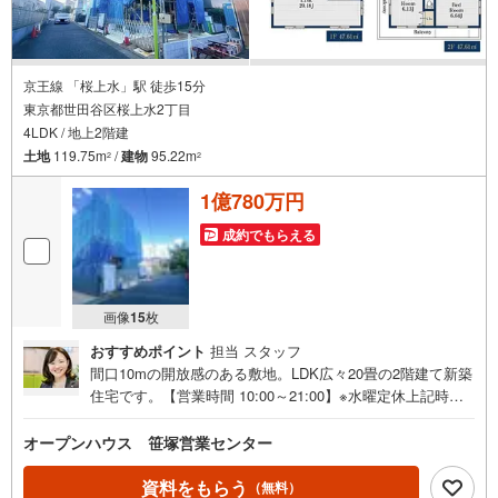
オープンハウス・ディベロップメントの物件
京王線 「桜上水」駅 徒歩15分
東京都世田谷区桜上水2丁目
4LDK / 地上2階建
土地
119.75m
/
建物
95.22m
2
2
1億780万円
成約でもらえる
画像
15
枚
おすすめポイント
担当 スタッフ
間口10mの開放感のある敷地。LDK広々20畳の2階建て新築
住宅です。【営業時間 10:00～21:00】※水曜定休上記時間
はお電話が繋がりやすくなっております。ぜひお気軽にご
連絡ください！現地を見学される場合は「室内・現地を見
オープンハウス 笹塚営業センター
学する（無料）」ボタンよりご希望の日時をご記入いただ
けますとスムーズにご案内が可能です。◎現地のご案内に
資料をもらう
（無料）