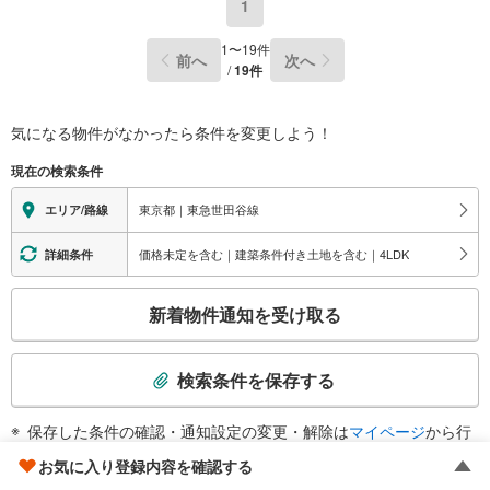
1
1
〜
19
件
前へ
次へ
/
19
件
気になる物件がなかったら
条件を変更しよう！
現在の検索条件
東京都｜東急世田谷線
エリア/路線
価格未定を含む｜建築条件付き土地を含む｜4LDK
詳細条件
こ
新着物件通知を受け取る
の
検
索
検索条件を保存する
条
件
保存した条件の確認・通知設定の変更・解除は
マイページ
から行
で
えます。
お気に入り登録内容を確認する
通