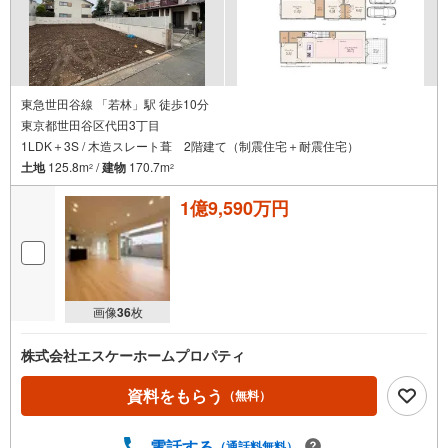
東急世田谷線 「若林」駅 徒歩10分
東京都世田谷区代田3丁目
1LDK＋3S / 木造スレート葺 2階建て（制震住宅＋耐震住宅）
土地
125.8m
/
建物
170.7m
2
2
1億9,590万円
画像
36
枚
株式会社エスケーホームプロパティ
資料をもらう
（無料）
電話する
（通話料無料）