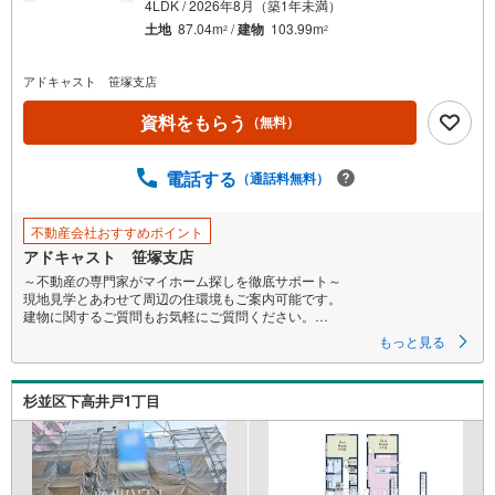
4LDK / 2026年8月（築1年未満）
土地
87.04m
/
建物
103.99m
2
2
アドキャスト 笹塚支店
資料をもらう
（無料）
電話する
（通話料無料）
不動産会社おすすめポイント
アドキャスト 笹塚支店
～不動産の専門家がマイホーム探しを徹底サポート～
現地見学とあわせて周辺の住環境もご案内可能です。
建物に関するご質問もお気軽にご質問ください。
もっと見る
〇お問合せお待ちしております〇
【営業時間9:00～19:00】
物件見学、ローン相談、その他些細なことでもご相談ください
杉並区下高井戸1丁目
〇気軽にご案内やご来店できるポイント〇
【1】キッズルームあり。お子様にはおもちゃ、絵本などのご用意をしてい
ますので、お子様連れでもお気軽にご来店ください。
【2】ご条件に近い物件も合わせてご紹介をさせて頂きます。近隣物件やご
希望に合わせてその他の物件もご用意をさせて頂きます。