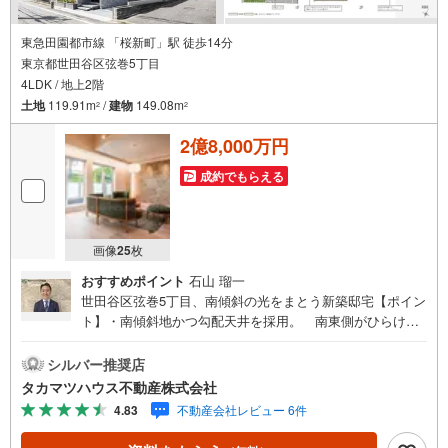
東急田園都市線 「桜新町」駅 徒歩14分
東京都世田谷区弦巻5丁目
4LDK / 地上2階
土地
119.91m
/
建物
149.08m
2
2
2億8,000万円
成約でもらえる
画像
25
枚
おすすめポイント
石山 瑠一
世田谷区弦巻5丁目、南傾斜の光をまとう新築邸宅【ポイン
ト】・南傾斜地かつ勾配天井を採用。 南東側がひらけた
ロケーションのため、陽当り・通風ともに良好です。・三
菱地所ホーム施工で高気密・高断熱（気密性能検査済）に
シルバー推奨店
加え、 全館空調「エアロテック」で1年中快適。・耐震等
タカマツハウス不動産株式会社
級ランク「3」取得、地盤調査済。 ホームインスペクショ
4.83
不動産会社レビュー 6件
ン（建物状況調査）も実施予定です。・ガス衣類乾燥機
「乾太くん」を完備。大きく整った区画とゆとりある街路