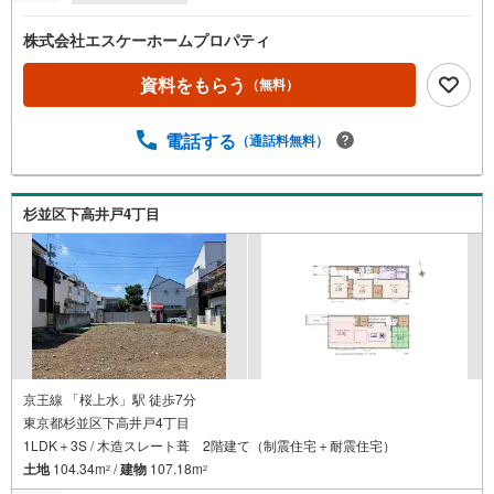
株式会社エスケーホームプロパティ
資料をもらう
（無料）
電話する
（通話料無料）
杉並区下高井戸4丁目
京王線 「桜上水」駅 徒歩7分
東京都杉並区下高井戸4丁目
1LDK＋3S / 木造スレート葺 2階建て（制震住宅＋耐震住宅）
土地
104.34m
/
建物
107.18m
2
2