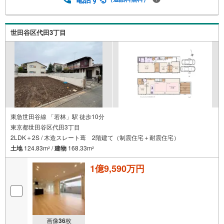
世田谷区代田3丁目
東急世田谷線 「若林」駅 徒歩10分
東京都世田谷区代田3丁目
2LDK＋2S / 木造スレート葺 2階建て（制震住宅＋耐震住宅）
土地
124.83m
/
建物
168.33m
2
2
1億9,590万円
画像
36
枚