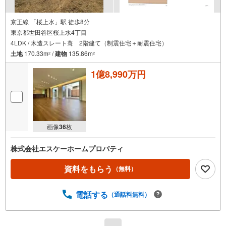
京王線 「桜上水」駅 徒歩8分
東京都世田谷区桜上水4丁目
4LDK / 木造スレート葺 2階建て（制震住宅＋耐震住宅）
土地
170.33m
/
建物
135.86m
2
2
1億8,990万円
画像
36
枚
株式会社エスケーホームプロパティ
資料をもらう
（無料）
電話する
（通話料無料）