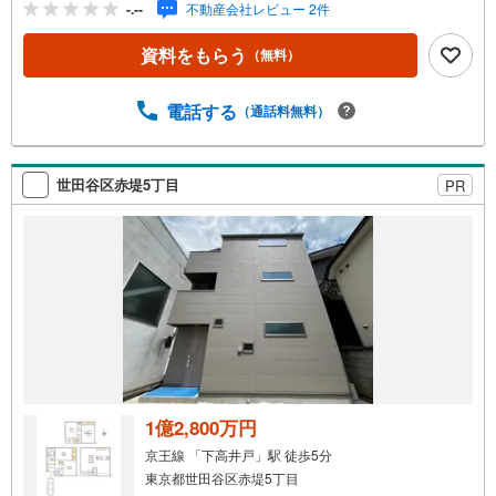
-.--
不動産会社レビュー 2件
をいただけると、大変スムーズです。■その他、各種ご相談
もお気軽にどうぞ！◎ファイナンシャルプランナーによる
資料をもらう
（無料）
ライフシミュレーション・生活収支のキャッシュフローを
分かりやすくグラフに表示・お客様のライフプランに合っ
た資金計画のご提案・効果的な生命保険の見直し ◎住宅ロ
電話する
（通話料無料）
ーンのご相談・繰り上げ返済は「いつ」、「どのくらい」
するのが効果的？・どこの銀行で借りるとお得なの？・適
切な借入額は？■キッズスペースもございます☆DVD、おも
世田谷区赤堤5丁目
PR
ちゃ、絵本、ぬりえなど充実させております。資料請求は
【下部オレンジ色資料請求ボタン】よりお問い合わせくだ
さい！
1億2,800万円
京王線 「下高井戸」駅 徒歩5分
東京都世田谷区赤堤5丁目