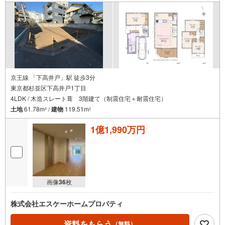
京王線 「下高井戸」駅 徒歩3分
東京都杉並区下高井戸1丁目
4LDK / 木造スレート葺 3階建て（制震住宅＋耐震住宅）
土地
61.78m
/
建物
119.51m
2
2
1億1,990万円
画像
36
枚
株式会社エスケーホームプロパティ
資料をもらう
（無料）