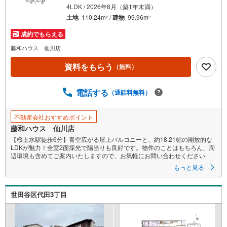
件
4LDK / 2026年8月（築1年未満）
を
土地
110.24m
/
建物
99.96m
2
2
マ
成約でもらえる
イ
ペ
藤和ハウス 仙川店
ー
資料をもらう
（無料）
ジ
に
電話する
保
（通話料無料）
存
す
不動産会社おすすめポイント
る
藤和ハウス 仙川店
【桜上水駅徒歩6分】青空広がる屋上バルコニーと、約18.21帖の開放的な
LDKが魅力！全室2面採光で陽当りも良好です。物件のことはもちろん、周
辺環境も含めてご案内いたしますので、お気軽にお問い合わせください
もっと見る
世田谷区代田3丁目