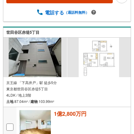
ついて・平日や夜遅い時間帯もご案内が可能 ※定休日を除
く・経験豊富なスタッフが物件詳細を丁寧にご説明いたし
電話する
（通話料無料）
ます。・車でご自宅や最寄り駅等、ご指定の場所まで送迎
します。・チャイルドシートのご用意ございます。◎個別F
P相談会 無料物件のご紹介だけでなく住宅ローン・資金
のご相談、まずは家探しについて話を聞きたいという方も
世田谷区赤堤5丁目
大歓迎です！年間8000棟以上の限定物件を発表しているオ
ープンハウスだから出会える物件が多数ございます。ぜひ
お気軽にご連絡・ご相談ください！※限定物件:当社のみ、
もしくは当社を含めた数社でのみご紹介可能なオープンハ
ウス・ディベロップメントの物件
京王線 「下高井戸」駅 徒歩5分
東京都世田谷区赤堤5丁目
4LDK / 地上3階
土地
87.04m
/
建物
103.99m
2
2
1億2,800万円