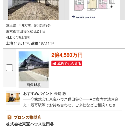
京王線 「明大前」駅 徒歩9分
東京都世田谷区松原2丁目
4LDK / 地上3階
土地
148.61m
/
建物
187.11m
2
2
2億4,580万円
成約でもらえる
画像
15
枚
おすすめポイント
長崎 敦
━━◇株式会社東宝ハウス世田谷◇━━■ご案内方法お迎
え・最寄駅等でお待ち合わせ、ご来社などご相談くださ
い。お客様の希望に合わせた物件、周辺環境などもご案内
をいたします。■ご予約方法直接お電話ください。メールで
ブロンズ推奨店
のご予約も承ります。突然のご来店でも対応可能です。事
株式会社東宝ハウス世田谷
前に鍵の手配が必要な場合がございます。お早目にご連絡