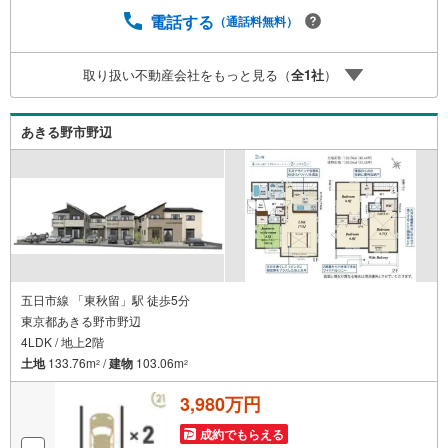
ネットに掲載できない物件も多数ございますので、こちら
電話する
（通話料無料）
の物件と一緒にご紹介させていただきます。 写真がまだ撮
れていない物件に関しまして、希望があれば写真データだ
取り扱い不動産会社をもっと見る（
全
1
社
）
けお届けすることも可能です。遠方の方など写真が見たい
方はお申し付けください。
あきる野市野辺
五日市線 「東秋留」駅 徒歩5分
東京都あきる野市野辺
4LDK / 地上2階
土地
133.76m
/
建物
103.06m
2
2
3,980万円
成約でもらえる