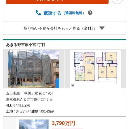
市・東大和市・瑞穂町・羽村市・あきる野市・福生市など
周辺の地域も情報が盛りだくさん。ネットに掲載できない
物件も多数ございますので、こちらの物件と一緒にご紹介
電話する
（通話料無料）
させていただきます。 写真がまだ撮れていない物件に関し
まして、希望があれば写真データだけお届けすることも可
取り扱い不動産会社をもっと見る（
全
1
社
）
能です。遠方の方など写真が見たい方はお申し付けくださ
い。
あきる野市原小宮1丁目
五日市線 「秋川」駅 徒歩19分
東京都あきる野市原小宮1丁目
4LDK / 地上2階
土地
134.77m
/
建物
100.43m
2
2
3,790万円