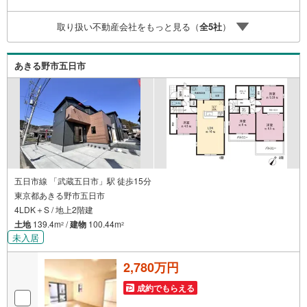
取り扱い不動産会社をもっと見る（
全
5
社
）
あきる野市五日市
五日市線 「武蔵五日市」駅 徒歩15分
東京都あきる野市五日市
4LDK＋S / 地上2階建
土地
139.4m
/
建物
100.44m
2
2
未入居
2,780万円
成約でもらえる