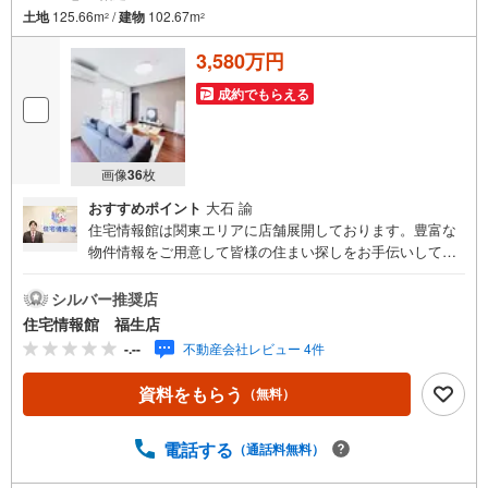
土地
125.66m
/
建物
102.67m
2
2
3,580万円
成約でもらえる
画像
36
枚
おすすめポイント
大石 諭
住宅情報館は関東エリアに店舗展開しております。豊富な
物件情報をご用意して皆様の住まい探しをお手伝いしてお
ります。まずは最寄りの住宅情報館にお気軽にご相談くだ
さい。【営業時間 10:00～19:00 火曜・水曜（祝日の場
シルバー推奨店
合は営業いたします）】「資料請求」「内覧」のお問い合
住宅情報館 福生店
わせは上記時間内ですとスムーズにご対応が可能です。ス
-.--
不動産会社レビュー 4件
タッフ一同お客様のお問合せをお待ちしております。【住
宅ローン相談会】開催中無理のない住宅ローンの試算やご
資料をもらう
（無料）
購入の際にかかる諸費用の概算も行っております。しっか
りとした資金計画のアドバイスをさせて頂きますので、お
気軽にご相談ください。お客様第一主義をモット-にお引越
電話する
（通話料無料）
しをしてからも安心して住んでいただけるよう、末永く誠