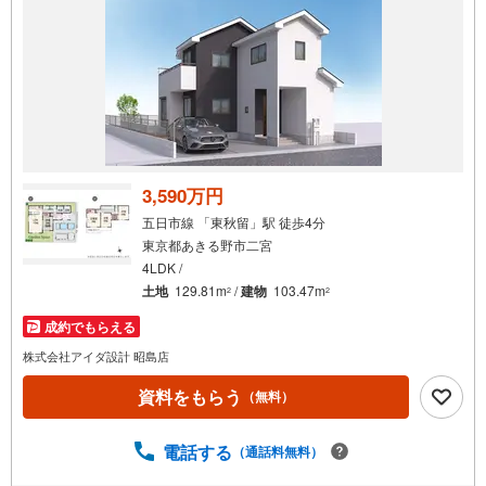
3,590万円
五日市線 「東秋留」駅 徒歩4分
東京都あきる野市二宮
4LDK /
土地
129.81m
/
建物
103.47m
2
2
成約でもらえる
株式会社アイダ設計 昭島店
資料をもらう
（無料）
電話する
（通話料無料）