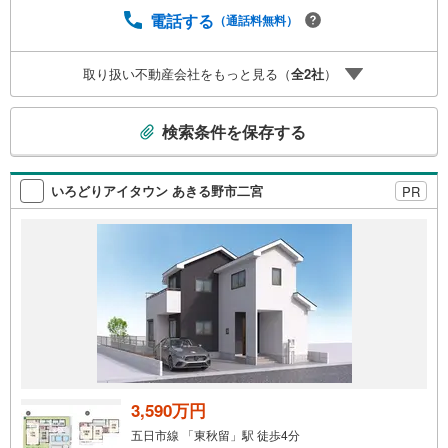
など写真が見たい方はお申し付けください。お気軽にお問
電話する
（通話料無料）
い合わせください！
取り扱い不動産会社をもっと見る（
全
2
社
）
こ
検索条件を保存する
の
検
索
いろどりアイタウン あきる野市二宮
PR
条
件
で
通
知
を
受
け
取
る
3,590万円
・
五日市線 「東秋留」駅 徒歩4分
条