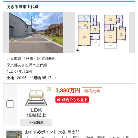
あきる野市上代継
五日市線 「秋川」駅 徒歩9分
東京都あきる野市上代継
4LDK / 地上2階
土地
120.95m
/
建物
95.17m
2
2
3,380万円
価格更新
成約でもらえる
画像
36
枚
おすすめポイント
大谷 翔太郎
リーブルガーデン あきる野市上代継 新築 全6棟 6号