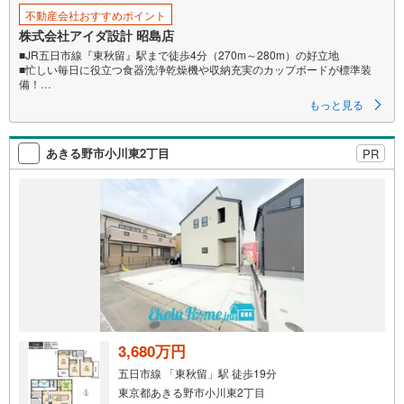
不動産会社おすすめポイント
株式会社アイダ設計 昭島店
■JR五日市線『東秋留』駅まで徒歩4分（270m～280m）の好立地
■忙しい毎日に役立つ食器洗浄乾燥機や収納充実のカップボードが標準装
備！
■LDKと洋室畳敷きは続き間設計。空間を広く利用することができます。
もっと見る
あきる野市小川東2丁目
PR
3,680万円
五日市線 「東秋留」駅 徒歩19分
東京都あきる野市小川東2丁目