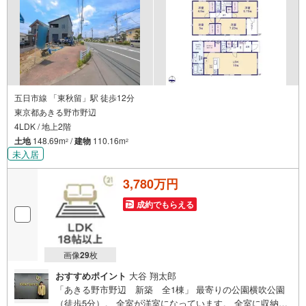
五日市線 「東秋留」駅 徒歩12分
東京都あきる野市野辺
4LDK / 地上2階
土地
148.69m
/
建物
110.16m
2
2
未入居
3,780万円
成約でもらえる
画像
29
枚
おすすめポイント
大谷 翔太郎
「あきる野市野辺 新築 全1棟」 最寄りの公園横吹公園
（徒歩5分）。 全室が洋室になっています。 全室に収納ス