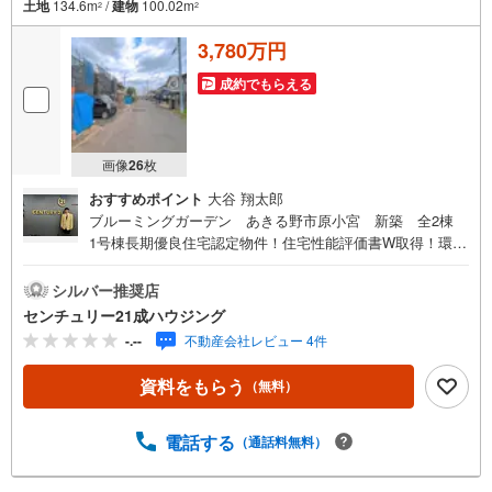
土地
134.6m
/
建物
100.02m
2
2
3,780万円
成約でもらえる
画像
26
枚
おすすめポイント
大谷 翔太郎
ブルーミングガーデン あきる野市原小宮 新築 全2棟
1号棟長期優良住宅認定物件！住宅性能評価書W取得！環境
に優しい太陽光発電システム搭載！ZEH水準住宅！長く安
心して暮らせる新築一戸建て（^^）/センチュリー21成ハウ
シルバー推奨店
ジングでは、武蔵村山市をはじめ、立川市・昭島市・東大
センチュリー21成ハウジング
和市・瑞穂町・羽村市・あきる野市・福生市など周辺の地
-.--
不動産会社レビュー 4件
域も情報が盛りだくさん。ネットに掲載できない物件も多
数ございますので、こちらの物件と一緒にご紹介させてい
資料をもらう
（無料）
ただきます。写真がまだ撮れていない物件に関しまして、
希望があれば写真データだけお届けすることも可能です。
遠方の方など写真が見たい方はお申し付けください。お気
電話する
（通話料無料）
軽にお問い合わせください！