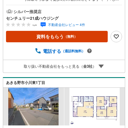
もの時も安心の、制震ダンパー搭載！長期優良住宅認定物
件！住宅性能表示W取得！センチュリー21成ハウジングで
シルバー推奨店
は、武蔵村山市をはじめ、立川市・昭島市・東大和市・瑞
センチュリー21成ハウジング
穂町・羽村市・あきる野市・福生市など周辺の地域も情報
-.--
不動産会社レビュー 4件
が盛りだくさん。ネットに掲載できない物件も多数ござい
ますので、こちらの物件と一緒にご紹介させていただきま
資料をもらう
（無料）
す。写真がまだ撮れていない物件に関しまして、希望があ
れば写真データだけお届けすることも可能です。遠方の方
など写真が見たい方はお申し付けください。お気軽にお問
電話する
（通話料無料）
い合わせください！
取り扱い不動産会社をもっと見る（
全
3
社
）
あきる野市小川東1丁目