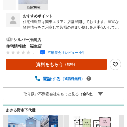
画像
36
枚
おすすめポイント
住宅情報館は関東エリアに店舗展開しております。豊富な
物件情報をご用意して皆様の住まい探しをお手伝いしてお
ります。まずは最寄りの住宅情報館にお気軽にご相談くだ
さい。【営業時間 10:00～19:00 火曜・水曜（祝日の場
シルバー推奨店
合は営業いたします）】「資料請求」「内覧」のお問い合
住宅情報館 福生店
わせは上記時間内ですとスムーズにご対応が可能です。ス
-.--
不動産会社レビュー 4件
タッフ一同お客様のお問合せをお待ちしております。【住
宅ローン相談会】開催中無理のない住宅ローンの試算やご
資料をもらう
（無料）
購入の際にかかる諸費用の概算も行っております。しっか
りとした資金計画のアドバイスをさせて頂きますので、お
気軽にご相談ください。お客様第一主義をモット-にお引越
電話する
（通話料無料）
しをしてからも安心して住んでいただけるよう、末永く誠
実に努めさせて頂きます。住宅情報館にお越し頂けたら、
取り扱い不動産会社をもっと見る（
全
2
社
）
物件のご紹介だけではなく、お住まいの疑問、不安、お家
の事ならなんでもご相談いただけます。お客様の要望をお
伺いしながら誠心誠意、全力でサポートさせて頂きます。
あきる野市下代継
お客様一人一人に合わせたライフプランのご提案をさせて
いただきます。お気軽にご相談ください。