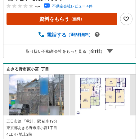
ッフにご希望条件をお申し付けください！ 条件にマッチし
-.--
不動産会社レビュー 4件
た不動産情報をご用意いたします（^o^） センチュリー21
成ハウジングでは、武蔵村山市をはじめ、立川市・昭島
資料をもらう
（無料）
市・東大和市・瑞穂町・羽村市・あきる野市・福生市など
周辺の地域も情報が盛りだくさん。ネットに掲載できない
物件も多数ございますので、こちらの物件と一緒にご紹介
電話する
（通話料無料）
させていただきます。 写真がまだ撮れていない物件に関し
まして、希望があれば写真データだけお届けすることも可
取り扱い不動産会社をもっと見る（
全
1
社
）
能です。遠方の方など写真が見たい方はお申し付けくださ
い。
あきる野市原小宮1丁目
五日市線 「秋川」駅 徒歩19分
東京都あきる野市原小宮1丁目
4LDK / 地上2階