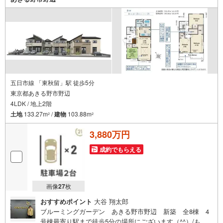
五日市線 「東秋留」駅 徒歩5分
東京都あきる野市野辺
4LDK / 地上2階
土地
133.27m
/
建物
103.88m
2
2
3,880万円
成約でもらえる
画像
27
枚
おすすめポイント
大谷 翔太郎
ブルーミングガーデン あきる野市野辺 新築 全8棟 4
号棟最寄り駅まで徒歩5分の場所にございます（^^）/もし