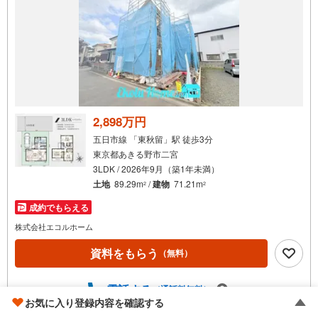
2,898万円
五日市線 「東秋留」駅 徒歩3分
東京都あきる野市二宮
3LDK / 2026年9月（築1年未満）
土地
89.29m
/
建物
71.21m
2
2
成約でもらえる
株式会社エコルホーム
資料をもらう
（無料）
電話する
（通話料無料）
お気に入り登録内容を確認する