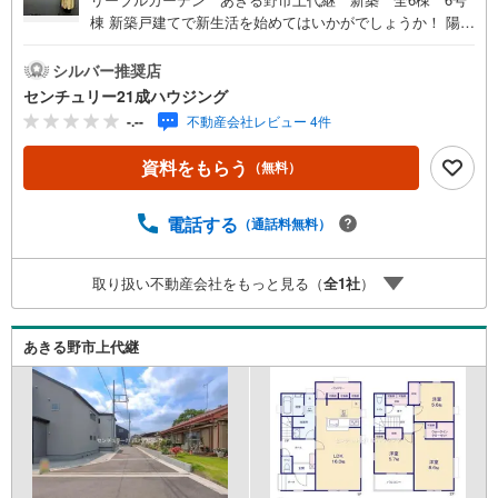
棟 新築戸建てで新生活を始めてはいかがでしょうか！ 陽当
たり・通風良好です！ 【秋川】駅まで徒歩9分の場所にご
ざいます！ 浴室乾燥機のあるお風呂場は洗濯物を干すとき
シルバー推奨店
にも便利です！まずはセンチュリー21成ハウジングのスタ
センチュリー21成ハウジング
ッフにご希望条件をお申し付けください！ 条件にマッチし
-.--
不動産会社レビュー 4件
た不動産情報をご用意いたします（^o^） センチュリー21
成ハウジングでは、武蔵村山市をはじめ、立川市・昭島
資料をもらう
（無料）
市・東大和市・瑞穂町・羽村市・あきる野市・福生市など
周辺の地域も情報が盛りだくさん。ネットに掲載できない
物件も多数ございますので、こちらの物件と一緒にご紹介
電話する
（通話料無料）
させていただきます。 写真がまだ撮れていない物件に関し
まして、希望があれば写真データだけお届けすることも可
取り扱い不動産会社をもっと見る（
全
1
社
）
能です。遠方の方など写真が見たい方はお申し付けくださ
い。
あきる野市上代継