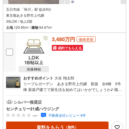
五日市線 「秋川」駅 徒歩9分
東京都あきる野市上代継
3SLDK / 地上2階
土地
120.95m
/
建物
94.97m
2
2
3,480万円
価格更新
成約でもらえる
画像
36
枚
おすすめポイント
大谷 翔太郎
リーブルガーデン あきる野市上代継 新築 全6棟 5号
棟 新築戸建てで新生活を始めてはいかがでしょうか♪ 陽当
たり・通風良好です！ 【秋川】駅まで徒歩9分の場所にご
ざいます！ 浴室乾燥機のあるお風呂場は洗濯物を干すとき
シルバー推奨店
にも便利です！ まずはセンチュリー21成ハウジングのスタ
センチュリー21成ハウジング
ッフにご希望条件をお申し付けください！ 条件にマッチし
-.--
不動産会社レビュー 4件
た不動産情報をご用意いたします（^o^） センチュリー21
成ハウジングでは、武蔵村山市をはじめ、立川市・昭島
資料をもらう
（無料）