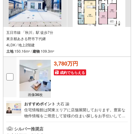
五日市線 「秋川」駅 徒歩7分
東京都あきる野市下代継
4LDK / 地上2階建
土地
150.16m
/
建物
109.3m
2
2
3,780万円
成約でもらえる
画像
36
枚
おすすめポイント
大石 諭
住宅情報館は関東エリアに店舗展開しております。豊富な
物件情報をご用意して皆様の住まい探しをお手伝いしてお
ります。まずは最寄りの住宅情報館にお気軽にご相談くだ
さい。住宅ローン相談会も同時開催中無理のない住宅ロー
シルバー推奨店
ンの試算やご購入の際にかかる諸費用の概算も行っており