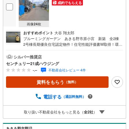
成約でもらえる
画像
24
枚
おすすめポイント
大谷 翔太郎
ブルーミングガーデン あきる野市原小宮 新築 全2棟
2号棟長期優良住宅認定物件！住宅性能評価書W取得！環境
に優しい太陽光発電システム搭載！ZEH水準住宅！長く安
心して暮らせる新築一戸建て（^^）/センチュリー21成ハウ
シルバー推奨店
ジングでは、武蔵村山市をはじめ、立川市・昭島市・東大
センチュリー21成ハウジング
和市・瑞穂町・羽村市・あきる野市・福生市など周辺の地
-.--
不動産会社レビュー 4件
域も情報が盛りだくさん。ネットに掲載できない物件も多
数ございますので、こちらの物件と一緒にご紹介させてい
資料をもらう
（無料）
ただきます。写真がまだ撮れていない物件に関しまして、
希望があれば写真データだけお届けすることも可能です。
遠方の方など写真が見たい方はお申し付けください。お気
電話する
（通話料無料）
軽にお問い合わせください！
取り扱い不動産会社をもっと見る（
全
2
社
）
あきる野市野辺