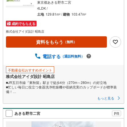
東京都あきる野市二宮
件
4LDK /
を
土地
129.81m
/
建物
103.47m
2
2
マ
成約でもらえる
イ
ペ
株式会社アイダ設計 昭島店
ー
資料をもらう
（無料）
ジ
に
電話する
保
（通話料無料）
存
す
不動産会社おすすめポイント
る
株式会社アイダ設計 昭島店
■JR五日市線『東秋留』駅まで徒歩4分（270m～280m）の好立地
■忙しい毎日に役立つ食器洗浄乾燥機や収納充実のカップボードが標準装
備！
■LDKと洋室畳敷きは続き間設計。空間を広く利用することができます。
もっと見る
あきる野市二宮
PR