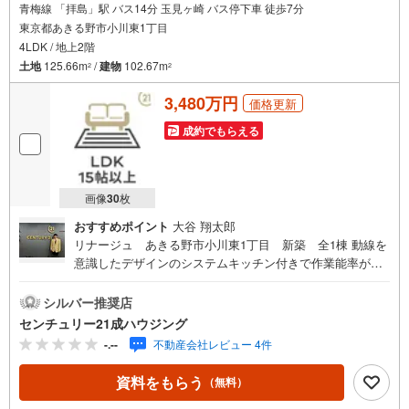
青梅線 「拝島」駅 バス14分 玉見ヶ崎 バス停下車 徒歩7分
東京都あきる野市小川東1丁目
4LDK / 地上2階
土地
125.66m
/
建物
102.67m
2
2
3,480万円
価格更新
成約でもらえる
画像
30
枚
おすすめポイント
大谷 翔太郎
リナージュ あきる野市小川東1丁目 新築 全1棟 動線を
意識したデザインのシステムキッチン付きで作業能率が上
がります。 こちらの新築戸建てなら、気分爽快に新生活を
スタートできます。 魅力が満載の素敵な4LDK物件の情報
シルバー推奨店
をご用意しています。 住み良い環境が整っているあきる野
センチュリー21成ハウジング
市で新生活を始めるのであれば、 当社で不動産探しを行っ
-.--
不動産会社レビュー 4件
てください。 まずはお問い合わせからお待ちしております
（^o^） センチュリー21成ハウジングでは、武蔵村山市を
資料をもらう
（無料）
はじめ、立川市・昭島市・東大和市・瑞穂町・羽村市・あ
きる野市・福生市など周辺の地域も情報が盛りだくさん。