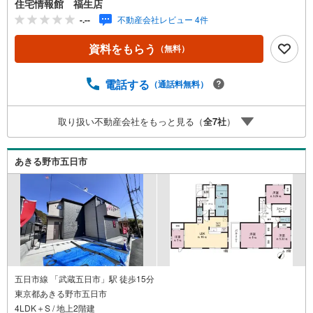
住宅情報館 福生店
ます。しっかりとした資金計画のアドバイスをさせて頂き
-.--
不動産会社レビュー 4件
ますので、お気軽にご相談ください。
資料をもらう
（無料）
電話する
（通話料無料）
取り扱い不動産会社をもっと見る（
全
7
社
）
あきる野市五日市
五日市線 「武蔵五日市」駅 徒歩15分
東京都あきる野市五日市
4LDK＋S / 地上2階建