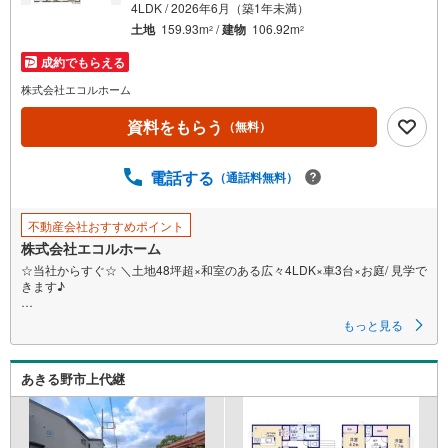
4LDK / 2026年6月（築1年未満）
土地
159.93m
/
建物
106.92m
2
2
成約でもらえる
株式会社エコルホーム
資料をもらう
（無料）
電話する
（通話料無料）
不動産会社おすすめポイント
株式会社エコルホーム
☆当社からすぐ☆ ＼土地48坪超×和室のある広々4LDK×車3台×お庭/ 見学で
きます♪
◆月々9万円台から購入可能！
もっと見る
◆土地48坪超＆建物32坪超！ゆとりのある生活が期待できます☆
◆LDK広々16帖！収納たっぷりの庭付き4LDK☆
◆お子さまのお昼寝や来客時にも便利な和室付き！
あきる野市上代継
◆カースペースはゆとりの3台☆
◆安心の耐震等級3☆
◆入居10年後までに4回の無料点検＆10年保証！
◆徒歩約10分圏内に買い物スポット充実☆