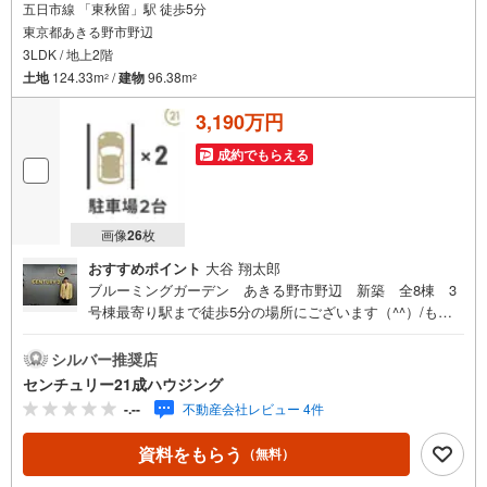
五日市線 「東秋留」駅 徒歩5分
東京都あきる野市野辺
3LDK / 地上2階
土地
124.33m
/
建物
96.38m
2
2
3,190万円
成約でもらえる
画像
26
枚
おすすめポイント
大谷 翔太郎
ブルーミングガーデン あきる野市野辺 新築 全8棟 3
号棟最寄り駅まで徒歩5分の場所にございます（^^）/もし
もの時も安心の、制震ダンパー搭載！長期優良住宅認定物
件！住宅性能表示W取得！センチュリー21成ハウジングで
シルバー推奨店
は、武蔵村山市をはじめ、立川市・昭島市・東大和市・瑞
センチュリー21成ハウジング
穂町・羽村市・あきる野市・福生市など周辺の地域も情報
-.--
不動産会社レビュー 4件
が盛りだくさん。ネットに掲載できない物件も多数ござい
ますので、こちらの物件と一緒にご紹介させていただきま
資料をもらう
（無料）
す。写真がまだ撮れていない物件に関しまして、希望があ
れば写真データだけお届けすることも可能です。遠方の方