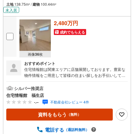
土地
138.75m
/
建物
100.44m
2
2
未入居
2,480万円
成約でもらえる
画像
36
枚
おすすめポイント
住宅情報館は関東エリアに店舗展開しております。豊富な
物件情報をご用意して皆様の住まい探しをお手伝いしてお
ります。まずは最寄りの住宅情報館にお気軽にご相談くだ
さい。住宅ローン相談会も同時開催中無理のない住宅ロー
シルバー推奨店
ンの試算やご購入の際にかかる諸費用の概算も行っており
住宅情報館 福生店
ます。しっかりとした資金計画のアドバイスをさせて頂き
-.--
不動産会社レビュー 4件
ますので、お気軽にご相談ください。
資料をもらう
（無料）
電話する
（通話料無料）