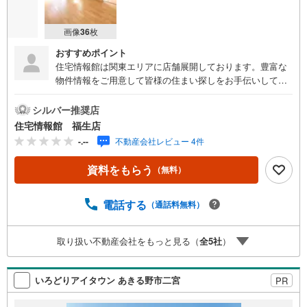
画像
36
枚
おすすめポイント
住宅情報館は関東エリアに店舗展開しております。豊富な
物件情報をご用意して皆様の住まい探しをお手伝いしてお
ります。まずは最寄りの住宅情報館にお気軽にご相談くだ
さい。住宅ローン相談会も同時開催中無理のない住宅ロー
シルバー推奨店
ンの試算やご購入の際にかかる諸費用の概算も行っており
住宅情報館 福生店
ます。しっかりとした資金計画のアドバイスをさせて頂き
-.--
不動産会社レビュー 4件
ますので、お気軽にご相談ください。
資料をもらう
（無料）
電話する
（通話料無料）
取り扱い不動産会社をもっと見る（
全
5
社
）
いろどりアイタウン あきる野市二宮
PR