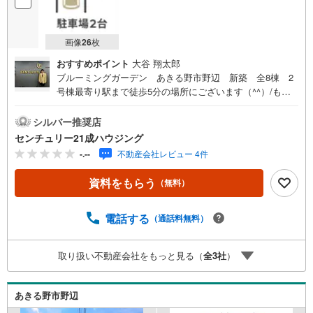
画像
26
枚
おすすめポイント
大谷 翔太郎
ブルーミングガーデン あきる野市野辺 新築 全8棟 2
号棟最寄り駅まで徒歩5分の場所にございます（^^）/もし
もの時も安心の、制震ダンパー搭載！長期優良住宅認定物
件！住宅性能表示W取得！センチュリー21成ハウジングで
シルバー推奨店
は、武蔵村山市をはじめ、立川市・昭島市・東大和市・瑞
センチュリー21成ハウジング
穂町・羽村市・あきる野市・福生市など周辺の地域も情報
-.--
不動産会社レビュー 4件
が盛りだくさん。ネットに掲載できない物件も多数ござい
ますので、こちらの物件と一緒にご紹介させていただきま
資料をもらう
（無料）
す。写真がまだ撮れていない物件に関しまして、希望があ
れば写真データだけお届けすることも可能です。遠方の方
など写真が見たい方はお申し付けください。お気軽にお問
電話する
（通話料無料）
い合わせください！
取り扱い不動産会社をもっと見る（
全
3
社
）
あきる野市野辺