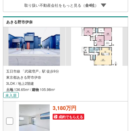
実に努めさせて頂きます。住宅情報館にお越し頂けたら、
取り扱い不動産会社をもっと見る（
全
4
社
）
物件のご紹介だけではなく、お住まいの疑問、不安、お家
の事ならなんでもご相談いただけます。お客様の要望をお
伺いしながら誠心誠意、全力でサポートさせて頂きます。
あきる野市伊奈
お客様一人一人に合わせたライフプランのご提案をさせて
いただきます。お気軽にご相談ください。
五日市線 「武蔵増戸」駅 徒歩9分
東京都あきる野市伊奈
3LDK / 地上2階建
土地
136.65m
/
建物
105.98m
2
2
未入居
3,180万円
成約でもらえる