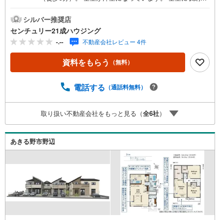
ペース有。 日常生活で利用頻度の高い水回りだからこそ、
使い勝手のいいシステムキッチンを選んでみませんか。 独
シルバー推奨店
立洗面所のある物件です。 あきる野市でステキな生活を送
センチュリー21成ハウジング
るために、 センチュリー21成ハウジングのスタッフが 不
-.--
不動産会社レビュー 4件
動産探しをサポートさせていただきます（^o^） センチュ
リー21成ハウジングでは、武蔵村山市をはじめ、立川市・
資料をもらう
（無料）
昭島市・東大和市・瑞穂町・羽村市・あきる野市・福生市
など周辺の地域も情報が盛りだくさん。ネットに掲載でき
ない物件も多数ございますので、こちらの物件と一緒にご
電話する
（通話料無料）
紹介させていただきます。 写真がまだ撮れていない物件に
関しまして、希望があれば写真データだけお届けすること
取り扱い不動産会社をもっと見る（
全
6
社
）
も可能です。遠方の方など写真が見たい方はお申し付けく
ださい。
あきる野市野辺