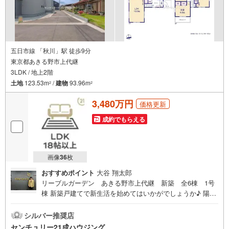
*オープンキャンペーン開催中☆
*いつでもお気軽にお問い合わせください♪
-------------------
五日市線 「秋川」駅 徒歩9分
≪ 住宅ローンのことならエコルホームにお任せください！ ≫
東京都あきる野市上代継
3LDK / 地上2階
長年の経験の中で様々なお客様とのご縁をいただき、様々なご相談を通じ
て物件のお引き渡しまで一つひとつ丁寧に対応してまいりました。
土地
123.53m
/
建物
93.96m
2
2
自己資金がないと諦めてしまっていたお客様、転職して間もないお客様、
3,480万円
価格更新
他社では審査が通らなかったお客様etc ぜひ一度エコルホームにご相談くだ
さい☆
成約でもらえる
経験豊富なスタッフが多角的な視点でご提案させていただきます！
画像
36
枚
おすすめポイント
大谷 翔太郎
リーブルガーデン あきる野市上代継 新築 全6棟 1号
棟 新築戸建てで新生活を始めてはいかがでしょうか♪ 陽当
たり・通風良好です！ 【秋川】駅まで徒歩9分の場所にご
ざいます！ 浴室乾燥機のあるお風呂場は洗濯物を干すとき
シルバー推奨店
にも便利です！ まずはセンチュリー21成ハウジングのスタ
センチュリー21成ハウジング