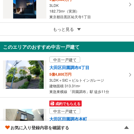
3LDK
182.73m
（実測）
2
東京都目黒区祐天寺1丁目
5
目黒区上目黒2丁目
もっと見る
6,980万円
2SLDK
このエリアのおすすめ中古一戸建て
70.2m
（実測）
2
東京都目黒区上目黒2丁目
中古一戸建て
大田区田園調布4丁目
5億4,800万円
3LDK＋SIC＋ビルトインガレージ
建物面積 313.31m
2
東急東横線 「田園調布」駅 徒歩11分
成約でもらえる
中古一戸建て
大田区田園調布本町
9,499万円
お気に入り登録内容を確認する
1SLDK