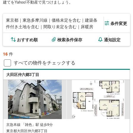
建てをYahoo!不動産で見つけましょう。
東京都｜東急多摩川線｜価格未定を含む｜建築条
条件変更
件付き土地を含む｜間取り未定を含む｜床暖房
おすすめ順
検索条件保存
通知設定
16
件
すべての物件をチェックする
大田区仲六郷3丁目
京急本線 「雑色」駅 徒歩9分
東京都大田区仲六郷3丁目