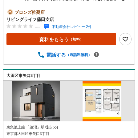
談くださいませ。ご希望があれば周辺環境、お客様の希望
に合わせた物件などもご案内をいたします■ご予約方法事前
ブロンズ推奨店
に鍵の手配が必要な場合がありますので、お早目にご連絡
リビングライフ蒲田支店
をいただけると、ご案内がスムーズです。■資金のご相談も
-.--
不動産会社レビュー 2件
お気軽にどうぞ！ライフプラン作成や住宅ローンはどこの
銀行がいい？適切な借入額は？などご質問にもFPがしっか
資料をもらう
（無料）
りとお答えいたします■キッズスペースもご用意お子様が退
屈しないよう、DVD、おもちゃ、絵本などキッズスペース
も充実させておりますので、ご安心下さい■お客様駐車場を
電話する
（通話料無料）
ご用意しております詳しくはスタッフよりお伝えさせて頂
きます弊社が会員様のみにご提供する先行公開物件も多数
ご提案いたします。ホームページにて会員登録ください資
大田区東矢口3丁目
料請求は【下部のオレンジ色資料請求ボタン】よりお問い
合わせください
東急池上線 「蓮沼」駅 徒歩5分
東京都大田区東矢口3丁目