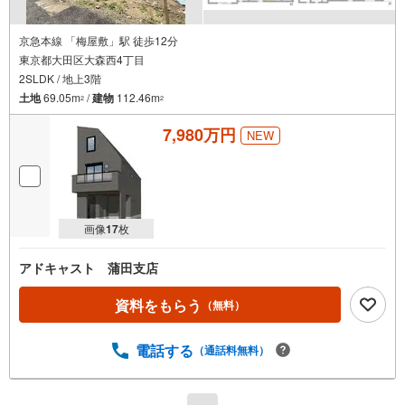
お子様が退屈しないよう、DVD、おもちゃ、絵本などキッズスペースも充
実させておりますので、ご安心下さい
京急本線 「梅屋敷」駅 徒歩12分
■お客様駐車場をご用意しております
東京都大田区大森西4丁目
詳しくはスタッフよりお伝えさせて頂きます
2SLDK / 地上3階
弊社が会員様のみにご提供する先行公開物件も多数ご提案いたします。ホ
土地
69.05m
/
建物
112.46m
2
2
ームページにて会員登録ください
7,980万円
NEW
資料請求は【下部のオレンジ色資料請求ボタン】よりお問い合わせくださ
い
画像
17
枚
アドキャスト 蒲田支店
資料をもらう
（無料）
電話する
（通話料無料）