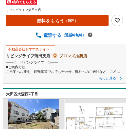
成約でもらえる
イ
ペ
リビングライフ蒲田支店
ー
資料をもらう
（無料）
ジ
に
電話する
保
（通話料無料）
存
す
不動産会社おすすめポイント
る
リビングライフ蒲田支店
ブロンズ推奨店
━━◇ リビングライフ ◇━━
■ご案内方法
ご自宅へお迎え・最寄駅等でお待ち合わせ、弊社へのご来社など、ご相談
くださいませ。ご希望があれば周辺環境、お客様の希望に合わせた物件な
もっと見る
どもご案内をいたします
■ご予約方法
大田区大森西4丁目
事前に鍵の手配が必要な場合がありますので、お早目にご連絡をいただけ
ると、ご案内がスムーズです。
■資金のご相談もお気軽にどうぞ！
ライフプラン作成や住宅ローンはどこの銀行がいい？適切な借入額は？な
どご質問にもFPがしっかりとお答えいたします
■キッズスペースもご用意