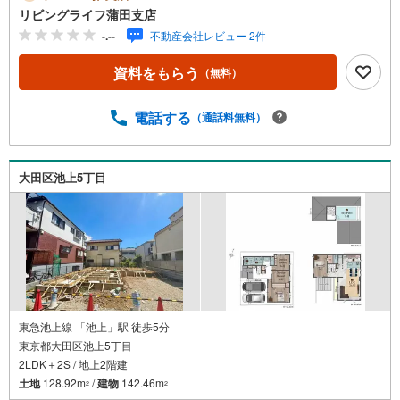
に鍵の手配が必要な場合がありますので、お早目にご連絡
リビングライフ蒲田支店
をいただけると、ご案内がスムーズです。■資金のご相談も
-.--
不動産会社レビュー 2件
お気軽にどうぞ！ライフプラン作成や住宅ローンはどこの
銀行がいい？適切な借入額は？などご質問にもFPがしっか
資料をもらう
（無料）
りとお答えいたします■キッズスペースもご用意お子様が退
屈しないよう、DVD、おもちゃ、絵本などキッズスペース
も充実させておりますので、ご安心下さい■お客様駐車場を
電話する
（通話料無料）
ご用意しております詳しくはスタッフよりお伝えさせて頂
きます弊社が会員様のみにご提供する先行公開物件も多数
ご提案いたします。ホームページにて会員登録ください資
大田区池上5丁目
料請求は【下部のオレンジ色資料請求ボタン】よりお問い
合わせください
東急池上線 「池上」駅 徒歩5分
東京都大田区池上5丁目
2LDK＋2S / 地上2階建
土地
128.92m
/
建物
142.46m
2
2