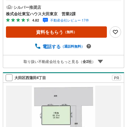
駅・池上駅ともに徒歩18分の立地 リビング床暖房付き！冬
場も足元暖かく快適です 食洗機・浄水器付き対面式システ
シルバー推奨店
ムキッチン 浴室乾燥機付！天候に左右されずお洗濯できま
株式会社東宝ハウス大田東京 営業2課
す 大型収納付きですっきりとした暮らしを実現 カラーモニ
4.82
不動産会社レビュー 17件
ター付きインターホン完備 ～東京、川崎エリアの「住ま
い」探しに確かな安心と満足を～ 東宝ハウス大田東京なら
資料をもらう
（無料）
ではの高品質なサービスをお届けします。各種ご相談も承
っております。 住宅ローンのご相談 FPによるライフプラ
ンのシミュレーションお電話よりお問い合わせの際は「Ya
電話する
（通話料無料）
hoo！不動産を見た」とお伝え下さい。【資料をもらう】
【室内・現地を見学する】ボタンよりご予約いただくとご
取り扱い不動産会社をもっと見る（
全
2
社
）
見学がスムーズにご案内できます。お客様のお住まいへの
「希望」を形にするべく全力でお手伝いさせていただきま
す。お会いできる日を心待ちにしております。
大田区西蒲田4丁目
PR