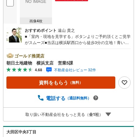
画像
4
枚
おすすめポイント
遠山 貴之
■「室内・現地を見学する」ボタンよりご予約頂くとご見学
がスムーズ■当店は横浜駅西口から徒歩3分の立地！青い看
板が目印開放的な接客スペースとDVDや遊び道具が揃った
キッズコーナーやおむつ替えができる授乳室も完備お子様
ゴールド推奨店
連れでも安心です。提携駐車場もございます■■■ご来場の
朝日土地建物 横浜支店 営業5課
際は、事前にご予約をお願いします■■■「室内・現地を見
4.68
不動産会社レビュー 32件
学する」ボタンよりご予約頂くとスムーズ！■現地ご案内■
お客様の貴重なお時間の中でご希望の情報をご案内しま
資料をもらう
（無料）
す。おおよその所要時間や内容は下記をご参考ください〇
ご希望条件のご相談（30分～）〇資金計画のご相談（30分
～）〇現地/物件見学（30分～）〇周辺環境のご紹介（30分
電話する
（通話料無料）
～）■ライフスタイルは人により様々■ご家族の思いを受け
止めて私達は様々なご要望にお応え致します！【コロナウ
取り扱い不動産会社をもっと見る（
全
1
社
）
イルス予防対策実施中】〇ご入店時の検温とアルコール除
菌を設置しております〇接客ブースでは、お席の間隔を通
常より広くお取りします〇全営業車に乗降車時の消毒、除
大田区中央3丁目
菌シート等を常備しております〇物件見学用に使い捨てス