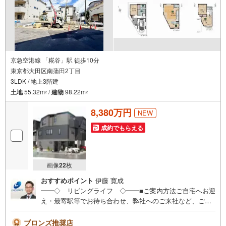
京急空港線 「糀谷」駅 徒歩10分
東京都大田区南蒲田2丁目
3LDK / 地上3階建
土地
55.32m
/
建物
98.22m
2
2
8,380万円
NEW
成約でもらえる
画像
22
枚
おすすめポイント
伊藤 寛成
━━◇ リビングライフ ◇━━■ご案内方法ご自宅へお迎
え・最寄駅等でお待ち合わせ、弊社へのご来社など、ご相
談くださいませ。ご希望があれば周辺環境、お客様の希望
に合わせた物件などもご案内をいたします■ご予約方法事前
ブロンズ推奨店