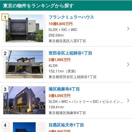
知
東京の物件をランキングから探す
を
受
1
フランクミュラーハウス
け
10億9,800万円
取
5LDK＋SIC＋WIC
る
292.04m
2
・
東京都目黒区八雲3丁目
条
2
世田谷区上祖師谷1丁目
件
を
2億1,980万円
4LDK
マ
152.11m
（実測）
2
イ
東京都世田谷区上祖師谷1丁目
ペ
ー
3
港区南麻布4丁目
ジ
3億4,000万円
に
3LDK＋WIC＋パントリー＋SIC＋ビルトインガレージ1台
保
139.41m
2
存
東京都港区南麻布4丁目
す
る
4
目黒区祐天寺1丁目
4億9,980万円