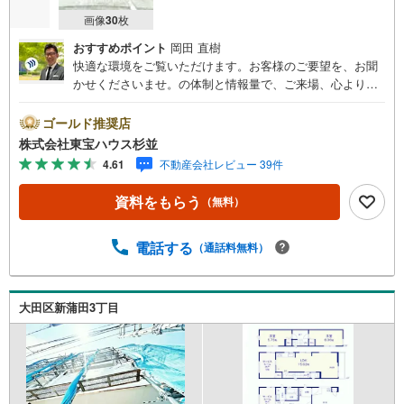
画像
30
枚
おすすめポイント
岡田 直樹
快適な環境をご覧いただけます。お客様のご要望を、お聞
かせくださいませ。の体制と情報量で、ご来場、心よりお
待ちしております。・ 未来を予測し人生設計から始まる
「未来カレンダー」のご提案。・ 未来に起こるであろうご
ゴールド推奨店
自宅リフォームをオンライン上でご提案「ミラカレクラ
株式会社東宝ハウス杉並
ブ」。・ 不動産売却時、ご自宅を綺麗にかつ瀟洒にさせる
4.61
不動産会社レビュー 39件
CG加工ホームステイジングサービス。・ 購入者様へ、税
理士による確定申告の無料セミナーをご招待いたします。
資料をもらう
（無料）
◆ご予約に際して◆日時のご希望をお伝えください。（も
ちろん当日でも対応可能です）事前に鍵等の手配や内覧
（居住中物件）の手配が必要な場合がございますのでご容
電話する
（通話料無料）
赦ください。事前にご連絡をいただけると、スムーズなご
案内が可能となりますのでお手数ですがご一報ください。
◆物件のご案内は◆弊社へのご来社、お客様宅へのお迎
大田区新蒲田3丁目
え・最寄駅での待ち合わせ、物件周辺のコンビニ等でお待
ち合わせなど、ご希望をお伝えください。ご希望条件をお
伝え頂けましたら、ご見学希望物件以外の資料も用意して
参ります。もちろん他の物件も併せてご案内させていただ
きます。