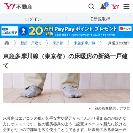
Yahoo!不動産
検索
通知
i
ログイン
ID新規取得
新築一戸建て
東京都
東急多摩川線
床暖房の物件一
東急多摩川線（東京都）の床暖房の新築一戸建
て
一部の画像提供：アフロ
床暖房はエアコンの風が苦手な方や足元からじんわり温まるのが好きな
方にオススメです。他の暖房器具のように設置スペースを新たに設ける
必要がないので部屋を広く使うこともできます。床暖房のある新築一戸