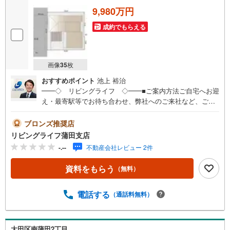
9,980万円
成約でもらえる
画像
35
枚
おすすめポイント
池上 裕治
━━◇ リビングライフ ◇━━■ご案内方法ご自宅へお迎
え・最寄駅等でお待ち合わせ、弊社へのご来社など、ご相
談くださいませ。ご希望があれば周辺環境、お客様の希望
に合わせた物件などもご案内をいたします■ご予約方法事前
ブロンズ推奨店
に鍵の手配が必要な場合がありますので、お早目にご連絡
リビングライフ蒲田支店
をいただけると、ご案内がスムーズです。■資金のご相談も
-.--
不動産会社レビュー 2件
お気軽にどうぞ！ライフプラン作成や住宅ローンはどこの
銀行がいい？適切な借入額は？などご質問にもFPがしっか
資料をもらう
（無料）
りとお答えいたします■キッズスペースもご用意お子様が退
屈しないよう、DVD、おもちゃ、絵本などキッズスペース
も充実させておりますので、ご安心下さい■お客様駐車場を
電話する
（通話料無料）
ご用意しております詳しくはスタッフよりお伝えさせて頂
きます弊社が会員様のみにご提供する先行公開物件も多数
ご提案いたします。ホームページにて会員登録ください資
大田区南蒲田2丁目