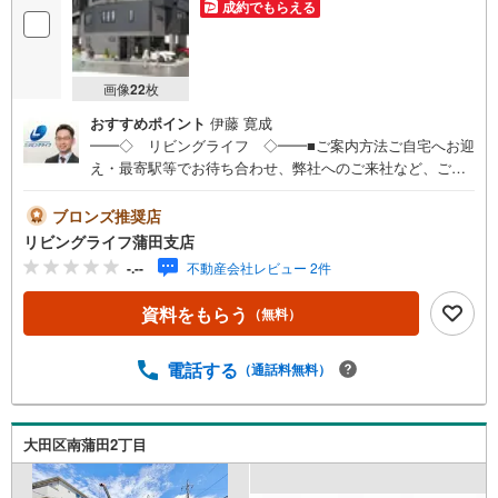
成約でもらえる
画像
22
枚
おすすめポイント
伊藤 寛成
━━◇ リビングライフ ◇━━■ご案内方法ご自宅へお迎
え・最寄駅等でお待ち合わせ、弊社へのご来社など、ご相
談くださいませ。ご希望があれば周辺環境、お客様の希望
に合わせた物件などもご案内をいたします■ご予約方法事前
ブロンズ推奨店
に鍵の手配が必要な場合がありますので、お早目にご連絡
リビングライフ蒲田支店
をいただけると、ご案内がスムーズです。■資金のご相談も
-.--
不動産会社レビュー 2件
お気軽にどうぞ！ライフプラン作成や住宅ローンはどこの
銀行がいい？適切な借入額は？などご質問にもFPがしっか
資料をもらう
（無料）
りとお答えいたします■キッズスペースもご用意お子様が退
屈しないよう、DVD、おもちゃ、絵本などキッズスペース
も充実させておりますので、ご安心下さい■お客様駐車場を
電話する
（通話料無料）
ご用意しております詳しくはスタッフよりお伝えさせて頂
きます弊社が会員様のみにご提供する先行公開物件も多数
ご提案いたします。ホームページにて会員登録ください資
大田区南蒲田2丁目
料請求は【下部のオレンジ色資料請求ボタン】よりお問い
合わせください