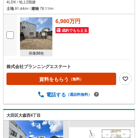
4LDK / 地上2階建
土地
91.44m
/
建物
78.11m
2
2
6,980万円
成約でもらえる
画像
20
枚
株式会社プランニングエステート
資料をもらう
（無料）
電話する
（通話料無料）
大田区大森西4丁目