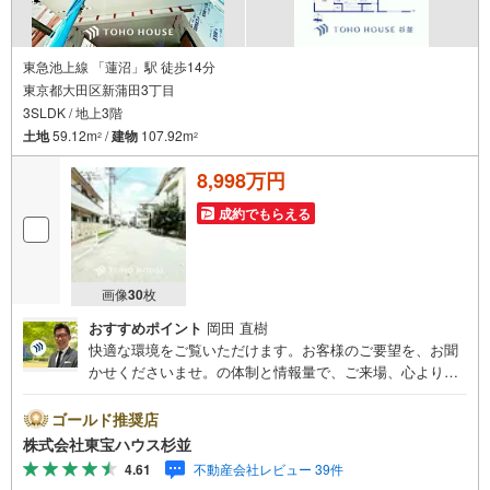
東急池上線 「蓮沼」駅 徒歩14分
東京都大田区新蒲田3丁目
3SLDK / 地上3階
土地
59.12m
/
建物
107.92m
2
2
8,998万円
成約でもらえる
画像
30
枚
おすすめポイント
岡田 直樹
快適な環境をご覧いただけます。お客様のご要望を、お聞
かせくださいませ。の体制と情報量で、ご来場、心よりお
待ちしております。・ 未来を予測し人生設計から始まる
「未来カレンダー」のご提案。・ 未来に起こるであろうご
ゴールド推奨店
自宅リフォームをオンライン上でご提案「ミラカレクラ
株式会社東宝ハウス杉並
ブ」。・ 不動産売却時、ご自宅を綺麗にかつ瀟洒にさせる
4.61
不動産会社レビュー 39件
CG加工ホームステイジングサービス。・ 購入者様へ、税