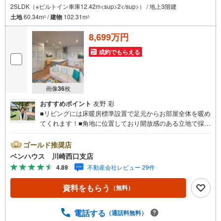
2SLDK（※ビルトイン車庫12.42m<sup>2</sup>） / 地上3階建
土地
60.34m
/
建物
102.31m
2
2
8,699万円
成約でもらえる
画像
36
枚
おすすめポイント
友野 彩
■リビングには床暖房標準設置で足元からお部屋全体を暖め
てくれます！■角地に位置しており開放感のある立地で採光
もたっぷり ■食洗機・浴室乾燥・シャワートイレ完備など
充実の仕様・設備搭載■ご見学をご希望のお客様、平日・休
ゴールド推奨店
日問わず ご対応させていただきます。■また、オンライン
ベンハウス 川崎西口支店
案内・相談などにも対応しております。 どうぞ お気軽
4.89
不動産会社レビュー 29件
にご連絡下さい。その他にも・・・●「この物件以外にも何
件か一緒に物件を見てみたい」●「私はローンいくら借りら
資料をもらう
（無料）
れるのだろう？」●「買替えなので、自宅がいくらで売却で
きるか知りたい」 ●「車のローンがあるけど大丈夫か
な？」●「頭金は、どれくらいないと買えないの？」●「自
電話する
（通話料無料）