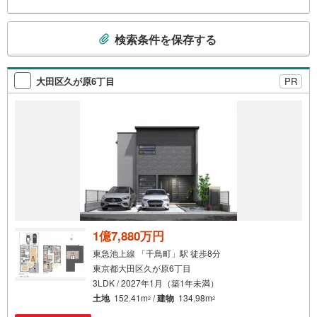
こ
検索条件を保存する
の
検
索
大田区久が原6丁目
PR
条
件
で
通
知
を
受
け
取
る
1億7,880万円
・
東急池上線 「千鳥町」駅 徒歩8分
条
東京都大田区久が原6丁目
件
3LDK / 2027年1月（築1年未満）
を
土地
152.41m
/
建物
134.98m
2
2
マ