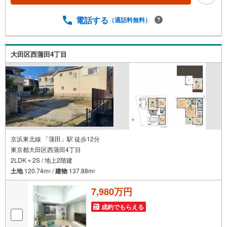
な暮らしに寄り添い続けます。 各種ご相談も承っておりま
す。 住宅ローンのご相談 FPによるライフプランのシミュ
電話する
（通話料無料）
レーションお電話よりお問い合わせの際は「Yahoo！不動
産を見た」とお伝え下さい。【資料をもらう】【室内・現
地を見学する】ボタンよりご予約いただくとご見学がスム
大田区西蒲田4丁目
ーズにご案内できます。お客様のお住まいへの「希望」を
形にするべく全力でお手伝いさせていただきます。お会い
できる日を心待ちにしております。
京浜東北線 「蒲田」駅 徒歩12分
東京都大田区西蒲田4丁目
2LDK＋2S / 地上2階建
土地
120.74m
/
建物
137.88m
2
2
7,980万円
成約でもらえる