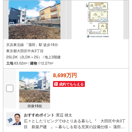
リッパ・使い捨て手袋をご用意します
京浜東北線 「蒲田」駅 徒歩18分
東京都大田区中央3丁目
2SLDK（2LDK＋2S） / 地上3階建
土地
63.02m
/
建物
112.27m
2
2
8,699万円
成約でもらえる
画像
15
枚
おすすめポイント
濱辺 雄太
広々としたリビングでゆとりある暮らし『 大田区中央3丁
目 新築戸建 』～暮らしを彩る充実の設備仕様～ 蒲田