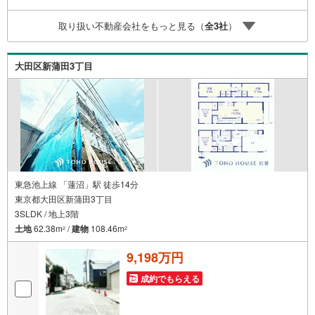
営業者はローン通りにくいって本当？」などなど、住宅購
入はわからないことばかり・・・。ご安心ください!!お力に
取り扱い不動産会社をもっと見る（
全
3
社
）
なれる事がございましたら、誠心誠意 お手伝いをさせてい
ただきます。【ベンハウス】にお任せ下さい！
大田区新蒲田3丁目
東急池上線 「蓮沼」駅 徒歩14分
東京都大田区新蒲田3丁目
3SLDK / 地上3階
土地
62.38m
/
建物
108.46m
2
2
9,198万円
成約でもらえる