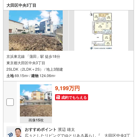
■ご予約方法
大田区中央3丁目
事前に鍵の手配が必要な場合がありますので、お早目にご連絡をいただけ
ると、ご案内がスムーズです。
■資金のご相談もお気軽にどうぞ！
ライフプラン作成や住宅ローンはどこの銀行がいい？適切な借入額は？な
どご質問にもFPがしっかりとお答えいたします
■キッズスペースもご用意
お子様が退屈しないよう、DVD、おもちゃ、絵本などキッズスペースも充
実させておりますので、ご安心下さい
京浜東北線 「蒲田」駅 徒歩18分
■お客様駐車場をご用意しております
東京都大田区中央3丁目
詳しくはスタッフよりお伝えさせて頂きます
2SLDK（2LDK＋2S） / 地上3階建
弊社が会員様のみにご提供する先行公開物件も多数ご提案いたします。ホ
土地
69.15m
/
建物
124.06m
2
2
ームページにて会員登録ください
9,199万円
資料請求は【下部のオレンジ色資料請求ボタン】よりお問い合わせくださ
成約でもらえる
い
画像
15
枚
おすすめポイント
濱辺 雄太
広々としたリビングでゆとりある暮らし『 大田区中央3丁