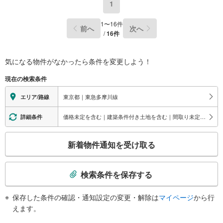
1
1
〜
16
件
前へ
次へ
/
16
件
気になる物件がなかったら
条件を変更しよう！
現在の検索条件
東京都｜東急多摩川線
エリア/路線
価格未定を含む｜建築条件付き土地を含む｜間取り未定を含む｜床暖房
詳細条件
こ
新着物件通知を受け取る
の
検
索
検索条件を保存する
条
件
保存した条件の確認・通知設定の変更・解除は
マイページ
から行
で
えます。
通