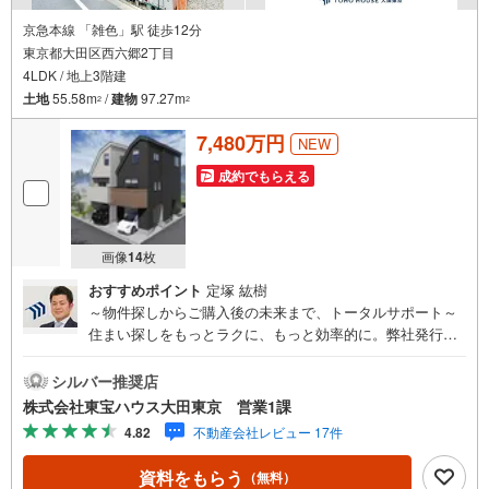
京急本線 「雑色」駅 徒歩12分
東京都大田区西六郷2丁目
4LDK / 地上3階建
土地
55.58m
/
建物
97.27m
2
2
7,480万円
NEW
成約でもらえる
画像
14
枚
おすすめポイント
定塚 紘樹
～物件探しからご購入後の未来まで、トータルサポート～
住まい探しをもっとラクに、もっと効率的に。弊社発行の
お客様専用「マイページ」なら、物件比較や内見予約、周
辺環境のチェックまでスマホで完結。よく行く場所へのル
シルバー推奨店
ートや所要時間がわかる「Door to Door機能」で、通勤・通
株式会社東宝ハウス大田東京 営業1課
学時間もスムーズに検索できます。東宝ハウス大田東京で
4.82
不動産会社レビュー 17件
は、物件のご紹介にとどまらず、独自の会員サービス「TO
HO HOUSE CLUB」や「未来カレンダー」を活用したライ
資料をもらう
（無料）
フプランニングを通じて、ご入居後もお客様の安心と豊か