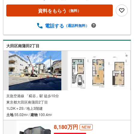
お気軽にどうぞ！ライフプラン作成や住宅ローンはどこの
銀行がいい？適切な借入額は？などご質問にもFPがしっか
資料をもらう
（無料）
りとお答えいたします■キッズスペースもご用意お子様が退
屈しないよう、DVD、おもちゃ、絵本などキッズスペース
も充実させておりますので、ご安心下さい■お客様駐車場を
電話する
（通話料無料）
ご用意しております詳しくはスタッフよりお伝えさせて頂
きます弊社が会員様のみにご提供する先行公開物件も多数
ご提案いたします。ホームページにて会員登録ください資
大田区南蒲田2丁目
料請求は【下部のオレンジ色資料請求ボタン】よりお問い
合わせください
京急空港線 「糀谷」駅 徒歩10分
東京都大田区南蒲田2丁目
1LDK＋2S / 地上3階建
土地
55.02m
/
建物
100.4m
2
2
8,180万円
NEW