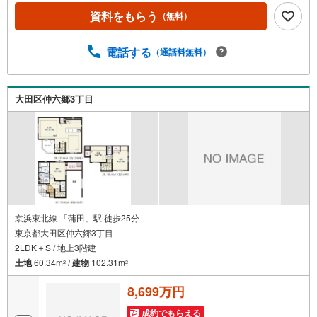
理士による確定申告の無料セミナーをご招待いたします。
資料をもらう
（無料）
◆ご予約に際して◆日時のご希望をお伝えください。（も
ちろん当日でも対応可能です）事前に鍵等の手配や内覧
（居住中物件）の手配が必要な場合がございますのでご容
電話する
（通話料無料）
赦ください。事前にご連絡をいただけると、スムーズなご
案内が可能となりますのでお手数ですがご一報ください。
◆物件のご案内は◆弊社へのご来社、お客様宅へのお迎
大田区仲六郷3丁目
え・最寄駅での待ち合わせ、物件周辺のコンビニ等でお待
ち合わせなど、ご希望をお伝えください。ご希望条件をお
伝え頂けましたら、ご見学希望物件以外の資料も用意して
参ります。もちろん他の物件も併せてご案内させていただ
きます。
京浜東北線 「蒲田」駅 徒歩25分
東京都大田区仲六郷3丁目
2LDK＋S / 地上3階建
土地
60.34m
/
建物
102.31m
2
2
8,699万円
成約でもらえる