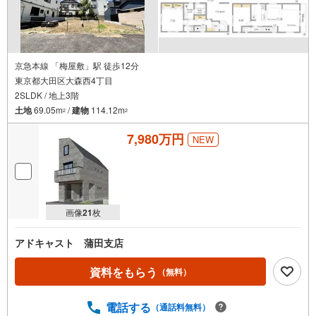
京急本線 「梅屋敷」駅 徒歩12分
東京都大田区大森西4丁目
2SLDK / 地上3階
土地
69.05m
/
建物
114.12m
2
2
7,980万円
NEW
画像
21
枚
アドキャスト 蒲田支店
資料をもらう
（無料）
電話する
（通話料無料）