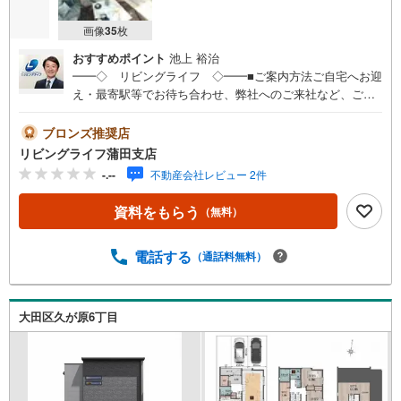
画像
35
枚
おすすめポイント
池上 裕治
━━◇ リビングライフ ◇━━■ご案内方法ご自宅へお迎
え・最寄駅等でお待ち合わせ、弊社へのご来社など、ご相
談くださいませ。ご希望があれば周辺環境、お客様の希望
に合わせた物件などもご案内をいたします■ご予約方法事前
ブロンズ推奨店
に鍵の手配が必要な場合がありますので、お早目にご連絡
リビングライフ蒲田支店
をいただけると、ご案内がスムーズです。■資金のご相談も
-.--
不動産会社レビュー 2件
お気軽にどうぞ！ライフプラン作成や住宅ローンはどこの
銀行がいい？適切な借入額は？などご質問にもFPがしっか
資料をもらう
（無料）
りとお答えいたします■キッズスペースもご用意お子様が退
屈しないよう、DVD、おもちゃ、絵本などキッズスペース
も充実させておりますので、ご安心下さい■お客様駐車場を
電話する
（通話料無料）
ご用意しております詳しくはスタッフよりお伝えさせて頂
きます弊社が会員様のみにご提供する先行公開物件も多数
ご提案いたします。ホームページにて会員登録ください資
大田区久が原6丁目
料請求は【下部のオレンジ色資料請求ボタン】よりお問い
合わせください