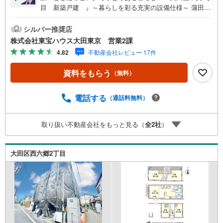
目 新築戸建 』～暮らしを彩る充実の設備仕様～ 蒲田
駅・池上駅ともに徒歩18分の立地 リビング床暖房付き！冬
場も足元暖かく快適です 食洗機・浄水器付き対面式システ
シルバー推奨店
ムキッチン 浴室乾燥機付！天候に左右されずお洗濯できま
株式会社東宝ハウス大田東京 営業2課
す 大型収納付きですっきりとした暮らしを実現 カラーモニ
4.82
不動産会社レビュー 17件
ター付きインターホン完備～東京、川崎エリアの「住ま
い」探しに確かな安心と満足を～東宝ハウス大田東京なら
資料をもらう
（無料）
ではの高品質なサービスをお届けします。各種ご相談も承
っております。 住宅ローンのご相談 FPによるライフプラ
ンのシミュレーションお電話よりお問い合わせの際は「Ya
電話する
（通話料無料）
hoo！不動産を見た」とお伝え下さい。【資料をもらう】
【室内・現地を見学する】ボタンよりご予約いただくとご
取り扱い不動産会社をもっと見る（
全
2
社
）
見学がスムーズにご案内できます。お客様のお住まいへの
「希望」を形にするべく全力でお手伝いさせていただきま
す。お会いできる日を心待ちにしております。
大田区西六郷2丁目