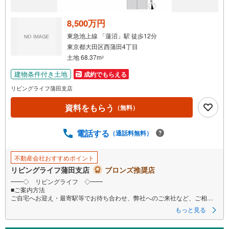
8,500万円
東急池上線 「蓮沼」駅 徒歩12分
東京都大田区西蒲田4丁目
土地 68.37m
2
建物条件付き土地
成約でもらえる
リビングライフ蒲田支店
資料をもらう
（無料）
電話する
（通話料無料）
不動産会社おすすめポイント
リビングライフ蒲田支店
ブロンズ推奨店
━━◇ リビングライフ ◇━━
■ご案内方法
ご自宅へお迎え・最寄駅等でお待ち合わせ、弊社へのご来社など、ご相談
くださいませ。ご希望があれば周辺環境、お客様の希望に合わせた物件な
もっと見る
どもご案内をいたします