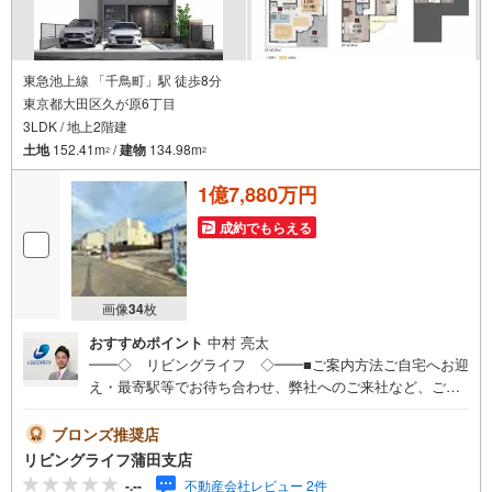
東急池上線 「千鳥町」駅 徒歩8分
東京都大田区久が原6丁目
3LDK / 地上2階建
土地
152.41m
/
建物
134.98m
2
2
1億7,880万円
成約でもらえる
画像
34
枚
おすすめポイント
中村 亮太
━━◇ リビングライフ ◇━━■ご案内方法ご自宅へお迎
え・最寄駅等でお待ち合わせ、弊社へのご来社など、ご相
談くださいませ。ご希望があれば周辺環境、お客様の希望
に合わせた物件などもご案内をいたします■ご予約方法事前
ブロンズ推奨店
に鍵の手配が必要な場合がありますので、お早目にご連絡
リビングライフ蒲田支店
をいただけると、ご案内がスムーズです。■資金のご相談も
-.--
不動産会社レビュー 2件