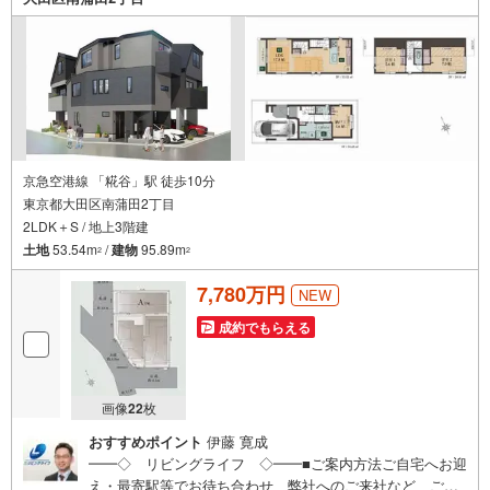
料請求は【下部のオレンジ色資料請求ボタン】よりお問い
合わせください
京急空港線 「糀谷」駅 徒歩10分
東京都大田区南蒲田2丁目
2LDK＋S / 地上3階建
土地
53.54m
/
建物
95.89m
2
2
7,780万円
NEW
成約でもらえる
画像
22
枚
おすすめポイント
伊藤 寛成
━━◇ リビングライフ ◇━━■ご案内方法ご自宅へお迎
え・最寄駅等でお待ち合わせ、弊社へのご来社など、ご相