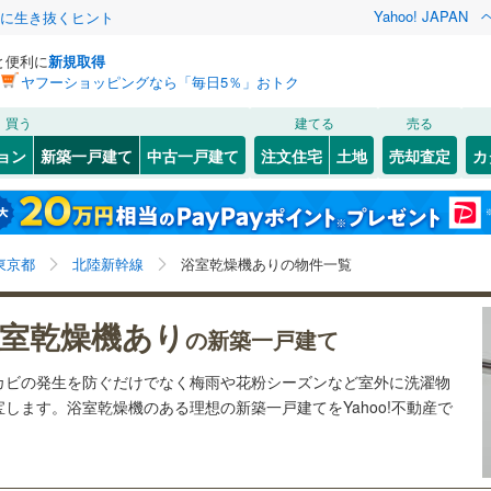
Yahoo! JAPAN
クに生き抜くヒント
と便利に
新規取得
ヤフーショッピングなら「毎日5％」おトク
検索条件を保存しました
買う
建てる
売る
42
)
常磐線
(
40
)
ョン
新築一戸建て
中古一戸建て
注文住宅
土地
売却査定
カ
この検索条件の新着物件通知は、
マイページ
から設定できます。
ライン（宇都宮～逗子）
湘南新宿ライン（前橋～小田原）
0
）
オール電化
（
0
）
(
0
)
中央区
(
0
)
岩手
宮城
秋田
山形
(
51
)
台以上
（
0
）
ビルトインガレージ
（
0
）
2
)
文京区
(
8
)
)
東海道本線
(
1
)
東京都、北陸新幹線、価格未定を含む、建築条件付き土
神奈川
埼玉
千葉
茨城
東京都
北陸新幹線
浴室乾燥機ありの物件一覧
タ付インターホン
防犯カメラ
（
0
）
9
)
北区
(
68
)
地を含む、間取り未定を含む、浴室乾燥機あり
7
)
武蔵野線
(
311
)
3
)
墨田区
(
50
)
長野
富山
石川
福井
室乾燥機あり
7
)
中央本線（JR東日本）
(
1,246
)
の新築一戸建て
建ち方、日当たり
5
)
足立区
(
277
)
211
)
八高線
(
557
)
閉じる
閉じる
お気に入りリストを見る
お気に入りリストを見る
閉じる
閉じる
岐阜
静岡
三重
カビの発生を防ぐだけでなく梅雨や花粉シーズンなど室外に洗濯物
以上
(
266
（
)
2
）
中野区
角地
（
(
1
67
）
)
します。浴室乾燥機のある理想の新築一戸建てをYahoo!不動産で
各駅停車）
(
137
)
埼京線
(
75
)
検索条件を保存する
兵庫
京都
滋賀
奈良
72
1
）
)
品川区
(
22
)
線
(
3
)
上越新幹線
(
3
)
マイページ
5
)
世田谷区
(
132
)
線
(
3
)
北陸新幹線
(
3
)