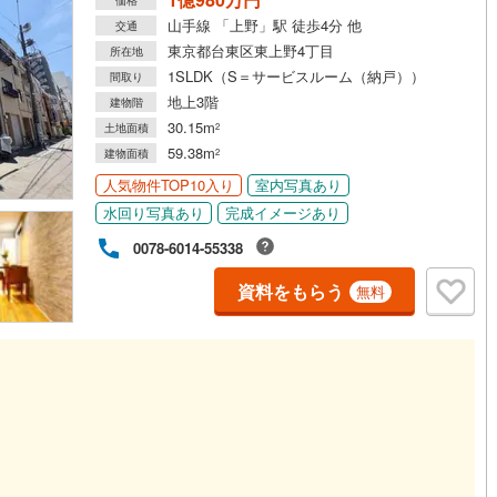
山手線 「上野」駅 徒歩4分 他
交通
東京都台東区東上野4丁目
所在地
1SLDK（S＝サービスルーム（納戸））
間取り
地上3階
建物階
30.15m
土地面積
2
59.38m
建物面積
2
人気物件TOP10入り
室内写真あり
水回り写真あり
完成イメージあり
0078-6014-55338
資料をもらう
無料