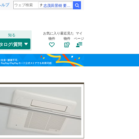
ヘルプ
志茂田景樹 要介護5
検索
お気に入り
最近見た
マイ
知る
物件
物件
ページ
高崎線
(
42
)
タログ/質問
総武本線
(
101
)
トイレ２か所
（
2
）
港区
(
4
)
福島
太陽光発電システム
（
0
）
渋谷区
(
10
)
山手線
(
79
)
栃木
群馬
山梨
板橋区
(
89
)
横浜線
(
686
)
江東区
(
55
)
青梅線
(
427
)
葛飾区
(
130
)
京浜東北線
(
110
)
杉並区
南道路
(
（
196
1
）
)
総武線
(
463
)
和歌山
目黒区
(
27
)
山形新幹線
(
3
)
東海道新幹線
(
1
)