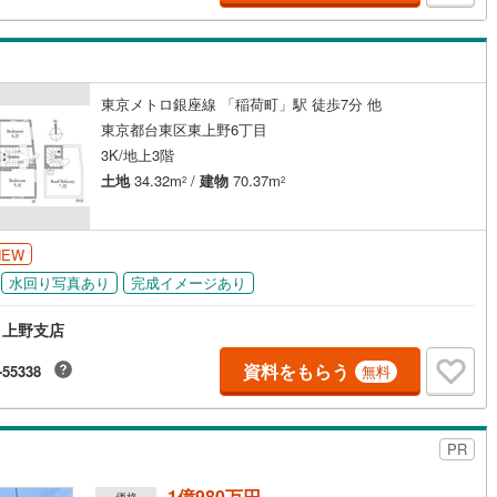
契約、入居関連など
能
（
0
）
東京メトロ銀座線 「稲荷町」駅 徒歩7分 他
東京都台東区東上野6丁目
応
3K/地上3階
土地
34.32m
/
建物
70.37m
2
2
ン内見(相談)可
（
0
）
IT重説可
（
0
）
ン対応とは？
NEW
水回り写真あり
完成イメージあり
 上野支店
資料をもらう
-55338
無料
PR
1億980万円
価格