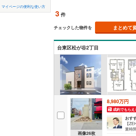
中国
LD
鳥取
マイページの便利な使い方
3
リビング
件
東京23区以外
八王子市
地下鉄
東京メト
四国
徳島
（
1
）
三鷹市
(
6
まとめて
東京メト
チェックした物件を
九州・沖縄
福岡
構造・規模・
昭島市
(
1
東京メト
台東区松が谷2丁目
耐震、免
小金井市
東京メト
（
0
）
東村山市
都営新宿
0
0
0
0
0
0
該当物件
該当物件
該当物件
該当物件
該当物件
該当物件
件
件
件
件
件
件
長期優良
福生市
(
1
私鉄・その他
つくばエ
清瀬市
(
1
京成金町
立地
多摩市
(
2
東武亀戸
8,980万円
最寄りの
あきる野
成約でもらえ
西武有楽
間取り、居室
西多摩郡
おす
西武多摩
【Z
業時間
大島町
(
0
吹き抜け
画像
26
枚
西武山口
ます