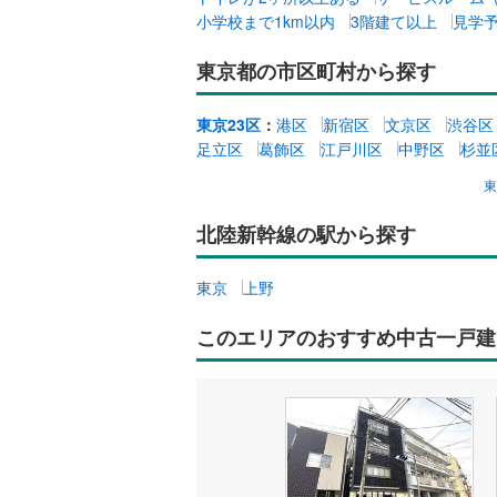
小学校まで1km以内
3階建て以上
見学
東京都の市区町村から探す
東京23区
：
港区
新宿区
文京区
渋谷区
足立区
葛飾区
江戸川区
中野区
杉並
北陸新幹線の駅から探す
東京
上野
このエリアのおすすめ中古一戸建