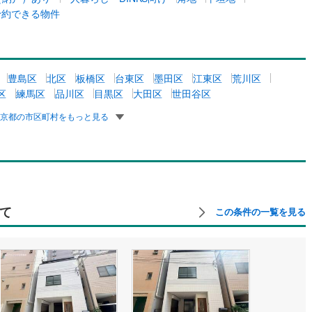
予約できる物件
豊島区
北区
板橋区
台東区
墨田区
江東区
荒川区
区
練馬区
品川区
目黒区
大田区
世田谷区
東京都の市区町村をもっと見る
て
この条件の一覧を見る