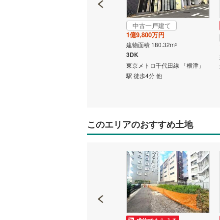
中古一戸建て
成約でもらえる
1億9,800万円
中古一戸建て
建物面積 180.32m
2
1億4,997万円
3DK
建物面積 89.42m
2
東京メトロ千代田線 「根津」
3LDK
駅 徒歩4分 他
5分 他
東北新幹線 「上野」駅 徒歩5分
他
このエリアのおすすめ土地