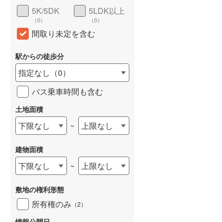
5K/5DK
5LDK以上
（
0
）
（
0
）
間取り未定を含む
駅からの徒歩分
指定なし
（
0
）
バス乗車時間も含む
土地面積
下限なし
上限なし
~
建物面積
下限なし
上限なし
~
敷地の権利形態
所有権のみ
（
2
）
情報公開日