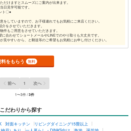
ただけますとスムーズにご案内が出来ます。
当日見学可能です。
ント〇●
意をしていますので、お子様連れでもお気軽にご来店ください。
紹介をさせていただきます。
物件もご用意をさせていただきます。
望に合わせてショートメールやLINEでのやり取りも大丈夫です。
が見やすいから、と郵送等のご希望もお気軽にお申し付けください。
資料をもらう
無料
前へ
1
次へ
1
〜
3
件 /
3
件
こだわりから探す
K
対面キッチン
リビングダイニング15畳以上
（納戸）あり
一人暮らし・DINKS向け
角地
平坦地