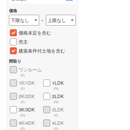
価格
下限なし
上限なし
~
価格未定を含む
売主
建築条件付土地を含む
間取り
詳しく見る
ワンルーム
（
0
）
1K/1DK
1LDK
（
0
）
（
1
）
2K/2DK
2LDK
（
0
）
（
1
）
3K/3DK
3LDK
（
1
）
（
0
）
4K/4DK
4LDK
（
0
）
（
0
）