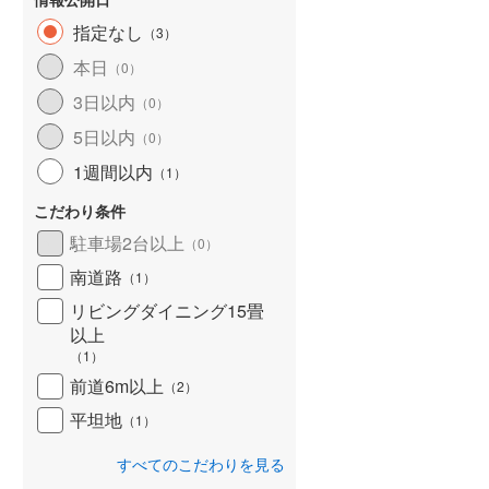
指定なし
（
3
）
本日
（
0
）
3日以内
（
0
）
5日以内
（
0
）
1週間以内
（
1
）
こだわり条件
駐車場2台以上
（
0
）
南道路
（
1
）
リビングダイニング15畳
以上
（
1
）
前道6m以上
（
2
）
平坦地
（
1
）
すべてのこだわりを見る