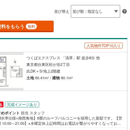
島根
岡山
広島
山口
並び替え
ダイニング15畳以上
(
544
)
立川市
(
158
)
ロ銀座線
(
14
)
東京メトロ丸ノ内線
(
113
)
香川
愛媛
高知
保存した条件を見る
1
)
青梅市
(
34
)
資料をもらう
ロ日比谷線
(
52
)
東京メトロ東西線
(
170
)
無料
佐賀
長崎
熊本
大分
施工・品質・工法関連
23
)
調布市
(
80
)
ロ有楽町線
(
139
)
東京メトロ半蔵門線
(
30
)
人気物件TOP10入り
震、制震構造
設計住宅性能評価付き
(
78
)
小平市
(
196
)
ロ副都心線
(
144
)
都営浅草線
(
51
)
（
0
）
(
115
)
国分寺市
(
144
)
つくばエクスプレス 「浅草」駅 徒歩8分 他
線
(
245
)
都営大江戸線
(
102
)
この条件で検索する
この条件で検索する
この条件で検索する
この条件で検索する
この条件で検索する
この条件で検索する
市区町村以下を選択
市区町村を選択す
駅を選択する
東京都台東区松が谷2丁目
住宅
（
0
）
大規模（総区画数50戸以上）
7
)
狛江市
(
32
)
2LDK＋S/地上2階建
（
0
）
クスプレス
(
155
)
京成本線
(
161
)
土地
60.41m
/
建物
80.1m
2
2
61
)
東久留米市
(
111
)
線
(
78
)
北総鉄道北総線
(
58
)
3
)
稲城市
(
23
)
線
(
79
)
東武東上線
(
185
)
駅が始発駅
（
0
）
海まで2km以内
（
0
）
市
(
85
)
西東京市
(
181
)
完成イメージあり
る
町線
(
31
)
西武新宿線
(
665
)
全体
日の出町
(
7
)
西多摩郡檜原村
(
0
)
すめポイント
担当 スタッフ
湖線
(
249
)
西武多摩川線
(
116
)
EH水準仕様×南西角地】6畳のルーフバルコニーを採用した新邸です。【営
 10:00～21:00】※水曜定休上記時間はお電話が繋がりやすくなっており
)
利島村
(
0
)
（
0
）
バリアフリー住宅
（
0
）
線
(
27
)
京王線
(
675
)
。ぜひお気軽にご連絡ください！現地を見学される場合は「室内・現地を