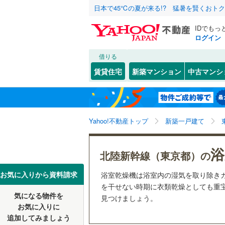
日本で45℃の夏が来る!? 猛暑を賢くおト
IDでもっ
ログイン
借りる
北海道
JR
北海道
東北本線
(
こだわり条件
設備
賃貸住宅
新築マンション
中古マンシ
湘南新宿
床暖房
（
東京23区
千代田区
東北
青森
(
57
)
(
0
)
(
3
)
駐車場2
新宿区
(
2
京葉線
(
21
関東
東京
Yahoo!不動産トップ
新築一戸建て
ＴＶモニ
豊島区
(
3
南武線
(
27
（
2
）
台東区
(
1
信越・北陸
新潟
浴
横須賀線
(
北陸新幹線（東京都）の
配置、向き、
荒川区
(
4
五日市線
(
東海
愛知
お気に入りから資料請求
浴室乾燥機は浴室内の湿気を取り除き
江戸川区
前道6m
を干せない時期に衣類乾燥としても重宝
常磐線（
気になる物件を
見つけましょう。
近畿
大阪
練馬区
平坦地
(
（
2
東北新幹
お気に入りに
追加してみましょう
大田区
(
5
秋田新幹