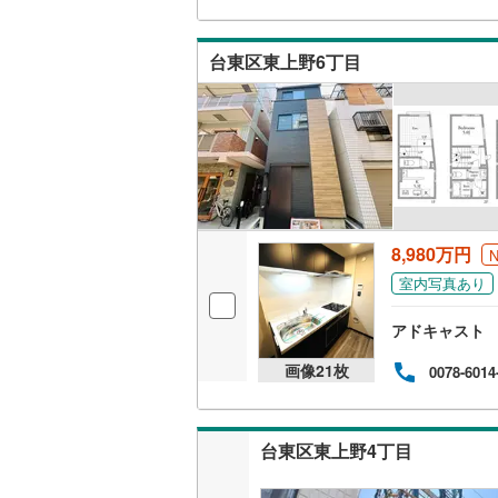
販売、価格、
台東区東上野6丁目
即入居可
オンライン対
オンライ
8,980万円
オンライ
室内写真あり
アドキャスト
画像
21
枚
0078-6014
台東区東上野4丁目