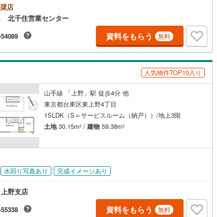
する（無料）」ボタンよりご希望の日時をご記入いただけますとスムーズ
奨店
(
0
)
三宅島三宅村
(
0
)
け
（
0
）
平屋・1階建て
（
0
）
原線
(
184
)
京王井の頭線
(
202
)
案内が可能です。◎現地のご案内について・平日や夜遅い時間帯もご案内
ス 北千住営業センター
能 ※定休日を除く・経験豊富なスタッフが物件詳細を丁寧にご説明いたし
丈町
(
0
)
青ヶ島村
(
0
)
ルーム（納戸）
（
2
）
摩線
(
89
)
東急東横線
(
35
)
。・車でご自宅や最寄り駅等、ご指定の場所まで送迎します。・チャイル
資料をもらう
-54089
無料
ートのご用意ございます。◎個別FP相談会 無料物件のご紹介だけでなく
町線
(
43
)
東急田園都市線
(
48
)
ローン・資金のご相談、まずは家探しについて話を聞きたいという方も大
です！年間8000棟以上の限定物件を発表しているオープンハウスだから出
谷線
(
51
)
東急目黒線
(
28
)
る物件が多数ございます。ぜひお気軽にご連絡・ご相談ください！※限定物
ッチン
（
0
）
対面キッチン
（
1
）
人気物件TOP10入り
当社のみ、もしくは当社を含めた数社でのみご紹介可能なオープンハウス・
ベロップメントの物件
線
(
10
)
都電荒川線
(
88
)
山手線 「上野」駅 徒歩4分 他
め
(
1
)
都営日暮里・舎人ライナー
(
128
)
東京都台東区東上野4丁目
機あり
（
3
）
1SLDK（S＝サービスルーム（納戸））/地上3階
レール
(
404
)
埼玉高速鉄道
(
12
)
土地
30.15m
/
建物
59.38m
2
2
庭
ッキあり
（
0
）
水回り写真あり
完成イメージあり
 上野支店
インクローゼット
床下収納
（
0
）
資料をもらう
-55338
無料