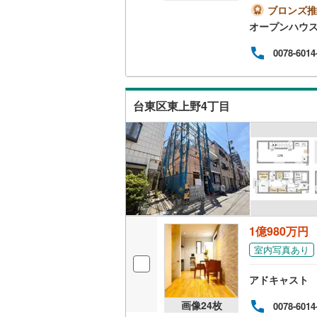
見学
ブロンズ推
神津島村
二世帯向
京王相模
にご
オープンハウ
が可
八丈島八
サービス
小田急多
ます
0078-6014
ドシ
東急大井
住宅
キッチン
歓迎
東急世田
会え
独立型キ
台東区東上野4丁目
件:
ディ
京急空港
浴室
ゆりかも
浴室乾燥
多摩モノ
バルコニー、
1億980万円
ウッドデ
室内写真あり
収納
アドキャスト
ウォーク
画像
24
枚
0078-6014
（
0
）