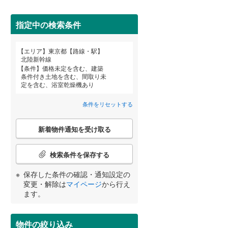
武蔵野市
(
31
)
指定中の検索条件
東京メトロ丸ノ内方南支線
(
20
)
府中市
(
138
)
東京メトロ千代田線
(
152
)
エリア
東京都【路線・駅】
宮崎
鹿児島
沖縄
北陸新幹線
町田市
(
344
)
東京メトロ南北線
(
74
)
条件
価格未定を含む、建築
条件付き土地を含む、間取り未
住宅性能評価付き
（
0
）
日野市
(
157
)
都営三田線
(
93
)
定を含む、浴室乾燥機あり
国立市
(
73
)
条件をリセットする
する
る
条件をリセットする
条件をリセットする
条件をリセットする
条件をリセットする
条件をリセットする
条件をリセットする
東大和市
(
87
)
こ
京成押上線
(
93
)
新着物件通知を受け取る
の
武蔵村山市
(
141
)
検
東武伊勢崎線
(
205
)
索
検索条件を保存する
羽村市
(
21
)
条
西武池袋線
(
652
)
件
小学校まで1km以内
（
0
）
保存した条件の確認・通知設定の
西多摩郡瑞穂町
(
51
)
で
変更・解除は
マイページ
から行え
西武国分寺線
(
312
)
通
ます。
西多摩郡奥多摩町
(
0
)
知
西武拝島線
(
427
)
を
新島村
(
0
)
間取り変更可能
（
0
）
受
京王高尾線
(
282
)
物件の絞り込み