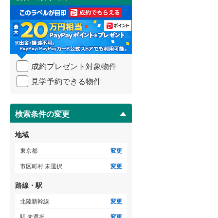
け
御蔵島村
(
0
)
3階建て以上
（
2
）
取
小田急小田原線
(
396
)
る
小笠原村
(
0
)
・
東急多摩川線
(
18
)
条
件
東急池上線
(
48
)
を
成約プレゼント対象物件
マ
京急本線
(
26
)
イ
見学予約できる物件
ペ
東京モノレール
(
13
)
ー
ジ
東京臨海高速鉄道りんかい線
(
5
)
に
検索条件の変更
保
存
地域
す
る
東京都
変更
市区町村 未選択
変更
路線・駅
北陸新幹線
変更
駅 未選択
変更