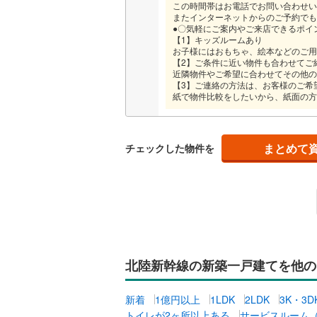
この時間帯はお電話でお問い合わせい
またインターネットからのご予約でも
●〇気軽にご案内やご来店できるポイ
【1】キッズルームあり
お子様にはおもちゃ、絵本などのご用
【2】ご条件に近い物件も合わせてご
近隣物件やご希望に合わせてその他の
【3】ご連絡の方法は、お客様のご希
紙で物件比較をしたいから、紙面の方
まとめて
チェックした物件を
北陸新幹線の新築一戸建てを他の
新着
1億円以上
1LDK
2LDK
3K・3D
トイレが2ヶ所以上ある
サービスルーム