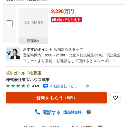
9,298万円
成約でもらえる
画像
2
枚
おすすめポイント
店舗対応スタッフ
営業時間内（9:00～21:00）は空き状況確認の為、下記電話
フォームより事前にお電話をして頂けるとスムーズにご案
内ができます。▽TOHO HOUSE CLUB▽現時点の未来
カレンダーの作成▽ご購入後もお客様の人生のパートナー
ゴールド推奨店
として暮らしの「安心」を守り続けます。【Yahoo！ 不動
株式会社東宝ハウス城東
産キャンペーン対象店舗】当店で物件を成約するとPayPay
4.69
不動産会社レビュー 66件
ボーナスライトがもらえる「Yahoo！ 不動産 物件ご成約キ
ャンペーン」の対象になります。「資料をもらう」「見学
資料をもらう
（無料）
予約をする」ボタンからお問い合わせください。※必ずYah
oo！ JAPAN IDでログインしてください。※PayPayボーナ
スライトは出金と譲渡はできません。ご案内・詳細な資料
電話する
（通話料無料）
のご請求はお気軽にどうぞ♪お電話でのお問い合わせも常
時受け付けております！■頭金0円からのご購入可能です■