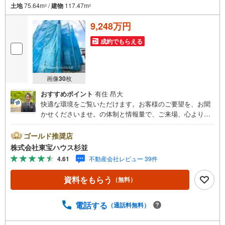
土地
75.64m
/
建物
117.47m
2
2
9,248万円
成約でもらえる
画像
30
枚
おすすめポイント
有住 昂大
快適な環境をご覧いただけます。お客様のご要望を、お聞
かせくださいませ。の体制と情報量で、ご来場、心よりお
待ちしております。・ 未来を予測し人生設計から始まる
「未来カレンダー」のご提案。・ 未来に起こるであろうご
ゴールド推奨店
自宅リフォームをオンライン上でご提案「ミラカレクラ
株式会社東宝ハウス杉並
ブ」。・ 不動産売却時、ご自宅を綺麗にかつ瀟洒にさせる
4.61
不動産会社レビュー 39件
CG加工ホームステイジングサービス。・ 購入者様へ、税
理士による確定申告の無料セミナーをご招待いたします。
資料をもらう
（無料）
◆ご予約に際して◆日時のご希望をお伝えください。（も
ちろん当日でも対応可能です）事前に鍵等の手配や内覧
（居住中物件）の手配が必要な場合がございますのでご容
電話する
（通話料無料）
赦ください。事前にご連絡をいただけると、スムーズなご
案内が可能となりますのでお手数ですがご一報ください。