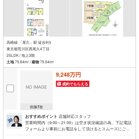
高崎線 「尾久」駅 徒歩9分
東京都荒川区西尾久4丁目
2SLDK / 地上3階
土地
75.64m
/
建物
75.64m
2
2
9,248万円
成約でもらえる
画像
7
枚
おすすめポイント
店舗対応スタッフ
営業時間内（9:00～21:00）は空き状況確認の為、下記電話
フォームより事前にお電話をして頂けるとスムーズにご案
内ができます。▽TOHO HOUSE CLUB▽現時点の未来