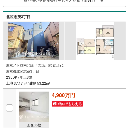
取り扱い不動産会社をもっと見る（
全
3
社
）
（諸費用もOK）お気軽にお問い合わせください。
北区志茂3丁目
東京メトロ南北線 「志茂」駅 徒歩2分
東京都北区志茂3丁目
2SLDK / 地上3階
土地
37.17m
/
建物
53.22m
2
2
4,980万円
成約でもらえる
画像
36
枚