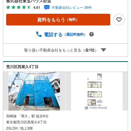
株式会社東宝ハウス杉並
ブ」。・ 不動産売却時、ご自宅を綺麗にかつ瀟洒にさせる
4.61
不動産会社レビュー 39件
CG加工ホームステイジングサービス。・ 購入者様へ、税
理士による確定申告の無料セミナーをご招待いたします。
資料をもらう
（無料）
◆ご予約に際して◆日時のご希望をお伝えください。（も
ちろん当日でも対応可能です）事前に鍵等の手配や内覧
（居住中物件）の手配が必要な場合がございますのでご容
電話する
（通話料無料）
赦ください。事前にご連絡をいただけると、スムーズなご
案内が可能となりますのでお手数ですがご一報ください。
取り扱い不動産会社をもっと見る（
全
1
社
）
◆物件のご案内は◆弊社へのご来社、お客様宅へのお迎
え・最寄駅での待ち合わせ、物件周辺のコンビニ等でお待
ち合わせなど、ご希望をお伝えください。ご希望条件をお
荒川区西尾久4丁目
伝え頂けましたら、ご見学希望物件以外の資料も用意して
参ります。もちろん他の物件も併せてご案内させていただ
きます。
高崎線 「尾久」駅 徒歩9分
東京都荒川区西尾久4丁目
2SLDK / 地上3階