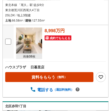
東北本線 「尾久」駅 徒歩9分
東京都荒川区西尾久4丁目
2SLDK / 地上3階建
土地
66.58m
/
建物
127.55m
2
2
8,998万円
成約でもらえる
画像
35
枚
ハウスプラザ 日暮里店
資料をもらう
（無料）
電話する
（通話料無料）
北区赤羽1丁目