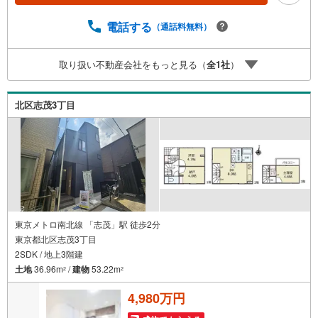
金利住宅ローンのご提案、購入前に知る「購入後の家族の
生活」を「未来カレンダー」で見える化します。（2）ご購
電話する
（通話料無料）
入後から始まる「専属FPによるファイナンシャルライフサ
ポート」・漠然としたキャッシュフローのグラフ化、効果
取り扱い不動産会社をもっと見る（
全
1
社
）
的な生命保険の見直し、繰り上げ返済の効果的なタイミン
グなどご提案させて頂きます。■ご案内方法ご自宅へお迎
え・最寄駅等でお待ち合わせ、弊社へのご来社など、ご相
北区志茂3丁目
談くださいませ。■お車の無料提携駐車場がございます。
東京メトロ南北線 「志茂」駅 徒歩2分
東京都北区志茂3丁目
2SDK / 地上3階建
土地
36.96m
/
建物
53.22m
2
2
4,980万円