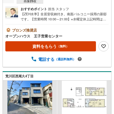
画像
25
枚
おすすめポイント
担当 スタッフ
【ZEH水準】全居室収納付き。南面バルコニー採用の新邸
です。【営業時間 10:00～21:00】※水曜定休上記時間はお
電話が繋がりやすくなっております。ぜひお気軽にご連絡
ください！現地を見学される場合は「室内・現地を見学す
ブロンズ推奨店
る（無料）」ボタンよりご希望の日時をご記入いただけま
オープンハウス 王子営業センター
すとスムーズにご案内が可能です。◎現地のご案内につい
て・平日や夜遅い時間帯もご案内が可能 ※定休日を除く・
資料をもらう
（無料）
経験豊富なスタッフが物件詳細を丁寧にご説明いたしま
す。・車でご自宅や最寄り駅等、ご指定の場所まで送迎し
電話する
（通話料無料）
ます。・チャイルドシートのご用意ございます。◎個別FP
相談会 無料物件のご紹介だけでなく住宅ローン・資金の
ご相談、まずは家探しについて話を聞きたいという方も大
歓迎です！年間8000棟以上の限定物件を発表しているオー
荒川区西尾久4丁目
プンハウスだから出会える物件が多数ございます。ぜひお
気軽にご連絡・ご相談ください！※限定物件:当社のみ、も
しくは当社を含めた数社でのみご紹介可能なオープンハウ
ス・ディベロップメントの物件