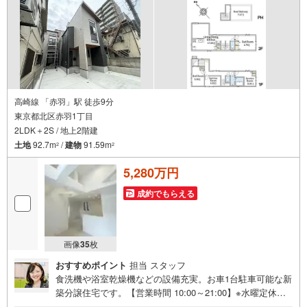
高崎線 「赤羽」駅 徒歩9分
東京都北区赤羽1丁目
2LDK＋2S / 地上2階建
土地
92.7m
/
建物
91.59m
2
2
5,280万円
成約でもらえる
画像
35
枚
おすすめポイント
担当 スタッフ
食洗機や浴室乾燥機などの設備充実。お車1台駐車可能な新
築分譲住宅です。【営業時間 10:00～21:00】※水曜定休上
記時間はお電話が繋がりやすくなっております。ぜひお気