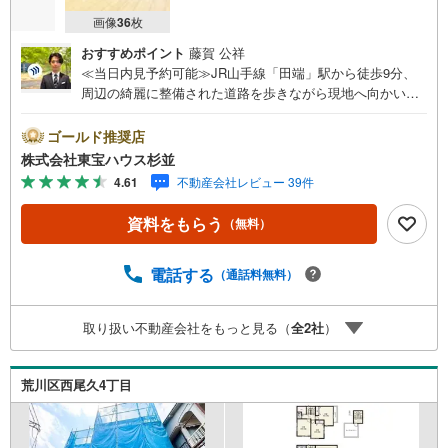
画像
36
枚
おすすめポイント
藤賀 公祥
≪当日内見予約可能≫JR山手線「田端」駅から徒歩9分、
周辺の綺麗に整備された道路を歩きながら現地へ向かいま
した。この物件の魅力は、なんといっても105.27平米のゆ
とりある広さと最新の住設備です！2階にある17.5帖のLDK
ゴールド推奨店
は、床暖房付きで冬でもぽかぽか。食洗機や浴室乾燥機な
株式会社東宝ハウス杉並
ど、共働きのご家庭にも嬉しい高機能な設備が最初から揃
4.61
不動産会社レビュー 39件
っています。車庫付きの3SLDK仕様なので、お車をお持ち
の方や、在宅ワーク用の部屋が欲しい方にもぴったりの新
資料をもらう
（無料）
築一戸建です！
電話する
（通話料無料）
取り扱い不動産会社をもっと見る（
全
2
社
）
荒川区西尾久4丁目