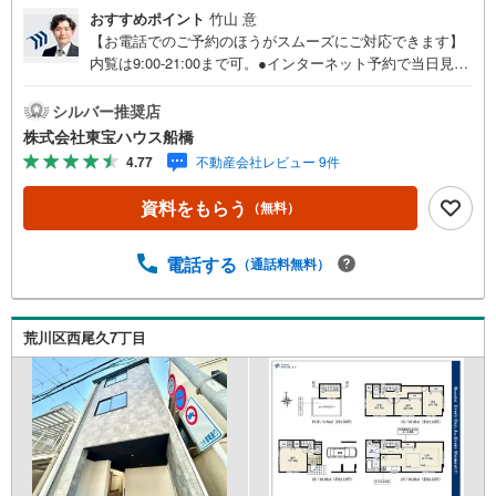
おすすめポイント
竹山 意
【お電話でのご予約のほうがスムーズにご対応できます】
内覧は9:00-21:00まで可。●インターネット予約で当日見学
が可能です●（1）［室内・現地を見学する］をクリック
（2）本日～4日以内をご希望の方は「ご要望・ご質問欄」
シルバー推奨店
に希望日時をご記入ください！《物件の特徴》本日ご内覧
株式会社東宝ハウス船橋
可能です！駅徒歩2分で住環境良好な立地！設備充実のこだ
4.77
不動産会社レビュー 9件
わり邸宅♪《東宝ハウス船橋のこだわり》スタッフ一同、
すべてのお客様に対して、自分の家族や仲の良い友人に対
資料をもらう
（無料）
するときと同じ気持ちで接客させていただいています。お
客様ひとりひとりが理想の住宅と出会い、住宅ローンやそ
の他のサービスの内容にもご満足いただき、ご納得される
電話する
（通話料無料）
まで、お付き合いをさせていただきます。私たちが携わる
不動産ビジネスでは安全で安心な取引を実現することはプ
ロとしての使命です。営業スタッフを管理職が常にサポー
荒川区西尾久7丁目
トする体制で、ダブルチェックはもちろん何度も報告と確
認を繰り返し、取引の安全性を追求しています。ご覧いた
だきありがとうございます！