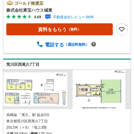
カレンダーの作成▽ご購入後もお客様の人生のパートナー
ゴールド推奨店
として暮らしの「安心」を守り続けます。【Yahoo！ 不動
株式会社東宝ハウス城東
産キャンペーン対象店舗】当店で物件を成約するとPayPay
4.69
不動産会社レビュー 66件
ボーナスライトがもらえる「Yahoo！ 不動産 物件ご成約キ
ャンペーン」の対象になります。「資料をもらう」「見学
資料をもらう
（無料）
予約をする」ボタンからお問い合わせください。※必ずYah
oo！ JAPAN IDでログインしてください。※PayPayボーナ
スライトは出金と譲渡はできません。ご案内・詳細な資料
電話する
（通話料無料）
のご請求はお気軽にどうぞ♪お電話でのお問い合わせも常
時受け付けております！■頭金0円からのご購入可能です■
（諸費用もOK）お気軽にお問い合わせください。
荒川区西尾久7丁目
高崎線 「尾久」駅 徒歩5分
東京都荒川区西尾久7丁目
2SLDK（＋S） / 地上3階
土地
58.58m
/
建物
125.2m
2
2