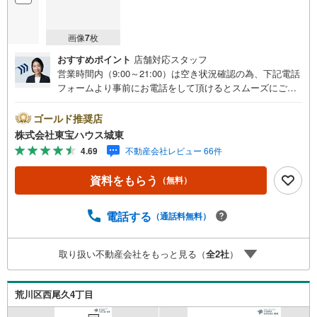
画像
7
枚
おすすめポイント
店舗対応スタッフ
営業時間内（9:00～21:00）は空き状況確認の為、下記電話
フォームより事前にお電話をして頂けるとスムーズにご案
内ができます。▽TOHO HOUSE CLUB▽現時点の未来
カレンダーの作成▽ご購入後もお客様の人生のパートナー
ゴールド推奨店
として暮らしの「安心」を守り続けます。【Yahoo！ 不動
株式会社東宝ハウス城東
産キャンペーン対象店舗】当店で物件を成約するとPayPay
4.69
不動産会社レビュー 66件
ボーナスライトがもらえる「Yahoo！ 不動産 物件ご成約キ
ャンペーン」の対象になります。「資料をもらう」「見学
資料をもらう
（無料）
予約をする」ボタンからお問い合わせください。※必ずYah
oo！ JAPAN IDでログインしてください。※PayPayボーナ
スライトは出金と譲渡はできません。ご案内・詳細な資料
電話する
（通話料無料）
のご請求はお気軽にどうぞ♪お電話でのお問い合わせも常
時受け付けております！■頭金0円からのご購入可能です■
取り扱い不動産会社をもっと見る（
全
2
社
）
（諸費用もOK）お気軽にお問い合わせください。
荒川区西尾久4丁目