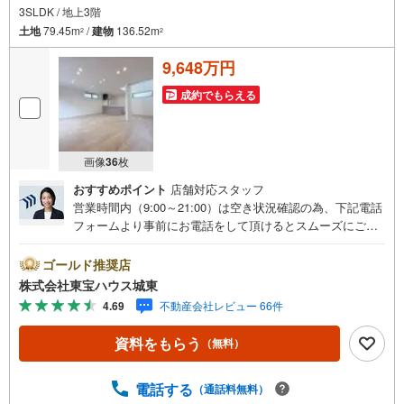
3SLDK / 地上3階
土地
79.45m
/
建物
136.52m
2
2
9,648万円
成約でもらえる
画像
36
枚
おすすめポイント
店舗対応スタッフ
営業時間内（9:00～21:00）は空き状況確認の為、下記電話
フォームより事前にお電話をして頂けるとスムーズにご案
内ができます。▽TOHO HOUSE CLUB▽現時点の未来
カレンダーの作成▽ご購入後もお客様の人生のパートナー
ゴールド推奨店
として暮らしの「安心」を守り続けます。【Yahoo！ 不動
株式会社東宝ハウス城東
産キャンペーン対象店舗】当店で物件を成約するとPayPay
4.69
不動産会社レビュー 66件
ボーナスライトがもらえる「Yahoo！ 不動産 物件ご成約キ
ャンペーン」の対象になります。「資料をもらう」「見学
資料をもらう
（無料）
予約をする」ボタンからお問い合わせください。※必ずYah
oo！ JAPAN IDでログインしてください。※PayPayボーナ
スライトは出金と譲渡はできません。ご案内・詳細な資料
電話する
（通話料無料）