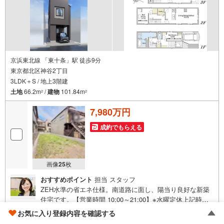
お気軽にご連絡・ご相談ください！※限定物件:当社のみ、
もしくは当社を含めた数社でのみご紹介可能なオープンハ
ウス・ディベロップメントの物件
京浜東北線 「東十条」駅 徒歩9分
東京都北区神谷2丁目
3LDK＋S / 地上3階建
土地
66.2m
/
建物
101.84m
2
2
7,980万円
成約でもらえる
画像
25
枚
おすすめポイント
担当 スタッフ
ZEH水準の省エネ仕様。南道路に面し、陽当り良好な新築
住宅です。【営業時間 10:00～21:00】※水曜定休上記時間
はお電話が繋がりやすくなっております。ぜひお気軽にご
お気に入り登録内容を確認する
連絡ください！現地を見学される場合は「室内・現地を見
オープンハウス 赤羽営業センター