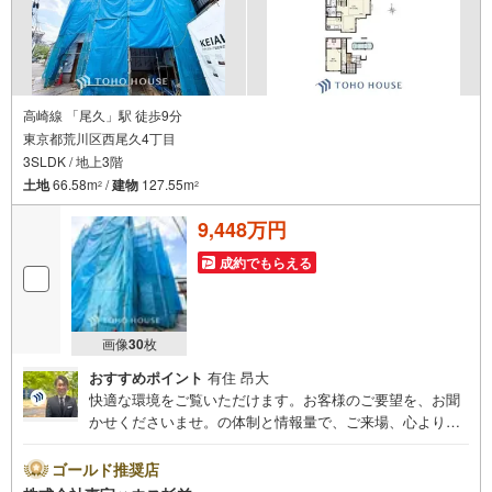
高崎線 「尾久」駅 徒歩9分
東京都荒川区西尾久4丁目
3SLDK / 地上3階
土地
66.58m
/
建物
127.55m
2
2
9,448万円
成約でもらえる
画像
30
枚
おすすめポイント
有住 昂大
快適な環境をご覧いただけます。お客様のご要望を、お聞
かせくださいませ。の体制と情報量で、ご来場、心よりお
待ちしております。・ 未来を予測し人生設計から始まる
「未来カレンダー」のご提案。・ 未来に起こるであろうご
ゴールド推奨店
自宅リフォームをオンライン上でご提案「ミラカレクラ