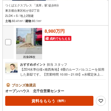
つくばエクスプレス 「浅草」駅 徒歩8分
東京都台東区松が谷2丁目
2LDK＋S / 地上2階建
土地
60.41m
/
建物
80.1m
2
2
8,980万円
成約でもらえる
画像
26
枚
おすすめポイント
担当 スタッフ
【ZEH水準仕様×南西角地】6畳のルーフバルコニーを採用
した新邸です。【営業時間 10:00～21:00】※水曜定休上記
時間はお電話が繋がりやすくなっております。ぜひお気軽
にご連絡ください！現地を見学される場合は「室内・現地
ブロンズ推奨店
を見学する（無料）」ボタンよりご希望の日時をご記入い
オープンハウス 北千住営業センター
ただけますとスムーズにご案内が可能です。◎現地のご案
内について・平日や夜遅い時間帯もご案内が可能 ※定休日
資料をもらう
（無料）
を除く・経験豊富なスタッフが物件詳細を丁寧にご説明い
たします。・車でご自宅や最寄り駅等、ご指定の場所まで