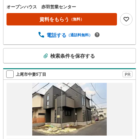
軽にご連絡ください！現地を見学される場合は「室内・現
オープンハウス 赤羽営業センター
地を見学する（無料）」ボタンよりご希望の日時をご記入
いただけますとスムーズにご案内が可能です。◎現地のご
資料をもらう
（無料）
案内について・平日や夜遅い時間帯もご案内が可能 ※定休
日を除く・経験豊富なスタッフが物件詳細を丁寧にご説明
電話する
（通話料無料）
いたします。・車でご自宅や最寄り駅等、ご指定の場所ま
で送迎します。・チャイルドシートのご用意ございます。
◎個別FP相談会 無料物件のご紹介だけでなく住宅ロー
こ
検索条件を保存する
ン・資金のご相談、まずは家探しについて話を聞きたいと
の
いう方も大歓迎です！年間8000棟以上の限定物件を発表し
検
ているオープンハウスだから出会える物件が多数ございま
索
す。ぜひお気軽にご連絡・ご相談ください！※限定物件:当
上尾市中妻5丁目
PR
条
社のみ、もしくは当社を含めた数社でのみご紹介可能なオ
件
ープンハウス・ディベロップメントの物件
で
通
知
を
受
け
取