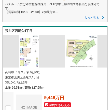
バスルームには浴室乾燥機採用。ZEH水準仕様の省エネ新築分譲住宅で
す。
【営業時間 10:00～21:00】※水曜定休
上記時間はお電話が繋がりやすくなっております。ぜひお気軽にご連絡く
もっと見る
ださい！
現地を見学される場合は「室内・現地を見学する（無料）」ボタンより
ご希望の日時をご記入いただけますとスムーズにご案内が可能です。
荒川区西尾久4丁目
◎現地のご案内について
・平日や夜遅い時間帯もご案内が可能 ※定休日を除く
・経験豊富なスタッフが物件詳細を丁寧にご説明いたします。
・車でご自宅や最寄り駅等、ご指定の場所まで送迎します。
・チャイルドシートのご用意ございます。
◎個別FP相談会 無料
物件のご紹介だけでなく住宅ローン・資金のご相談、
まずは家探しについて話を聞きたいという方も大歓迎です！
高崎線 「尾久」駅 徒歩9分
年間8000棟以上の限定物件を発表しているオープンハウスだから出会える
東京都荒川区西尾久4丁目
物件が多数ございます。
3SLDK / 地上3階
ぜひお気軽にご連絡・ご相談ください！
土地
66.58m
/
建物
127.55m
2
2
※限定物件:当社のみ、もしくは当社を含めた数社でのみご紹介可能なオープ
ンハウス・ディベロップメントの物件
9,448万円
成約でもらえる