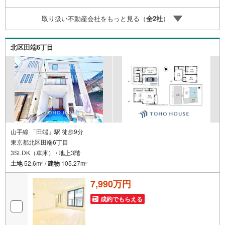
のご請求はお気軽にどうぞ♪お電話でのお問い合わせも常
時受け付けております！■頭金0円からのご購入可能です■
取り扱い不動産会社をもっと見る（
全
2
社
）
（諸費用もOK）お気軽にお問い合わせください。
北区田端6丁目
山手線 「田端」駅 徒歩9分
東京都北区田端6丁目
3SLDK（車庫） / 地上3階
土地
52.6m
/
建物
105.27m
2
2
7,990万円
成約でもらえる