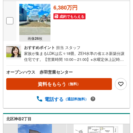
6,380万円
成約でもらえる
画像
26
枚
おすすめポイント
担当 スタッフ
家族が集まるLDKは広々18畳。ZEH水準の省エネ新築分譲
住宅です。【営業時間 10:00～21:00】※水曜定休上記時間
はお電話が繋がりやすくなっております。ぜひお気軽にご
連絡ください！現地を見学される場合は「室内・現地を見
オープンハウス 赤羽営業センター
学する（無料）」ボタンよりご希望の日時をご記入いただ
けますとスムーズにご案内が可能です。◎現地のご案内に
資料をもらう
（無料）
ついて・平日や夜遅い時間帯もご案内が可能 ※定休日を除
く・経験豊富なスタッフが物件詳細を丁寧にご説明いたし
電話する
（通話料無料）
ます。・車でご自宅や最寄り駅等、ご指定の場所まで送迎
します。・チャイルドシートのご用意ございます。◎個別F
P相談会 無料物件のご紹介だけでなく住宅ローン・資金
のご相談、まずは家探しについて話を聞きたいという方も
北区神谷2丁目
大歓迎です！年間8000棟以上の限定物件を発表しているオ
ープンハウスだから出会える物件が多数ございます。ぜひ