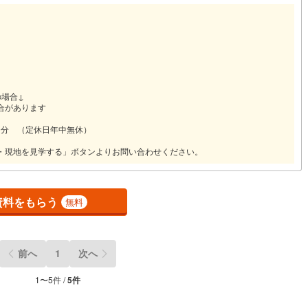
の場合↓
合があります
00分 （定休日年中無休）
・現地を見学する」ボタンよりお問い合わせください。
資料をもらう
無料
前へ
1
次へ
1
〜
5
件 /
5
件