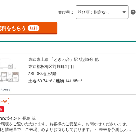
島根
岡山
広島
山口
並び替え
ダイニング15畳以上
(
275
)
立川市
(
106
)
ロ銀座線
(
0
)
東京メトロ丸ノ内線
(
10
)
香川
愛媛
高知
保存した条件を見る
6
)
青梅市
(
28
)
資料をもらう
ロ日比谷線
(
5
)
東京メトロ東西線
(
25
)
無料
佐賀
長崎
熊本
大分
施工・品質・工法関連
7
)
調布市
(
33
)
ロ有楽町線
(
40
)
東京メトロ半蔵門線
(
0
)
震、制震構造
設計住宅性能評価付き
(
26
)
小平市
(
128
)
ロ副都心線
(
40
)
都営浅草線
(
0
)
（
5
）
東武東上線 「ときわ台」駅 徒歩8分 他
(
60
)
国分寺市
(
78
)
線
(
46
)
都営大江戸線
(
19
)
この条件で検索する
この条件で検索する
この条件で検索する
この条件で検索する
この条件で検索する
この条件で検索する
市区町村以下を選択
市区町村を選択す
駅を選択する
東京都板橋区前野町2丁目
住宅
（
1
）
大規模（総区画数50戸以上）
2
)
狛江市
(
11
)
2SLDK/地上3階
（
0
）
クスプレス
(
28
)
京成本線
(
38
)
土地
69.74m
/
建物
141.95m
2
2
24
)
東久留米市
(
68
)
線
(
27
)
北総鉄道北総線
(
29
)
)
稲城市
(
5
)
NEW
線
(
10
)
東武東上線
(
65
)
駅が始発駅
（
0
）
海まで2km以内
（
0
）
市
(
82
)
西東京市
(
107
)
る
町線
(
6
)
西武新宿線
(
307
)
すめポイント
長島 諒
全体
日の出町
(
7
)
西多摩郡檜原村
(
0
)
な環境をご覧いただけます。お客様のご要望を、お聞かせくださいませ。
湖線
(
150
)
西武多摩川線
(
53
)
制と情報量で、ご来場、心よりお待ちしております。・ 未来を予測し人生
)
利島村
(
0
)
（
0
）
バリアフリー住宅
（
1
）
から始まる「未来カレンダー」のご提案。・ 未来に起こるであろうご自宅
線
(
17
)
京王線
(
282
)