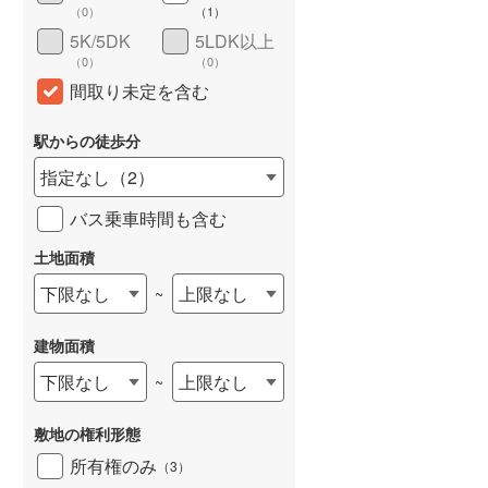
（
0
）
（
1
）
5K/5DK
5LDK以上
（
0
）
（
0
）
間取り未定を含む
駅からの徒歩分
指定なし
（
2
）
バス乗車時間も含む
土地面積
下限なし
上限なし
~
建物面積
下限なし
上限なし
~
敷地の権利形態
所有権のみ
（
3
）