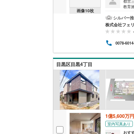
都営
教育
画像
10
枚
環境
販売、価格、
ン。L
シルバー推
こと
株式会社フェリ
即入居可
リビ
加え
能。
オンライン対
0078-6014
し、
など
オンライ
能を
目黒区目黒4丁目
オンライ
1億5,600万
室内写真あり
おす