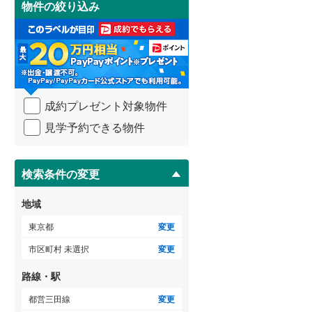
物件の絞り込み
御蔵島村
(
0
)
3階建て以上
（
3
）
け
小田急小田原線
(
108
)
取
小笠原村
(
0
)
る
東急多摩川線
(
2
)
・
条
東急池上線
(
2
)
件
を
京急本線
(
4
)
成約プレゼント対象物件
マ
イ
東京モノレール
(
0
)
見学予約できる物件
ペ
ー
東京臨海高速鉄道りんかい線
(
0
)
ジ
に
検索条件の変更
保
存
地域
す
る
東京都
変更
市区町村 未選択
変更
路線・駅
都営三田線
変更