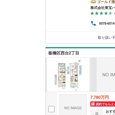
リフ
ゴールド推
神津島村
二世帯向
自宅
京王相模
株式会社東宝
者様
八丈島八
サービス
に際
小田急多
す）
0078-6014
ので
東急大井
キッチン
とな
来社
東急世田
独立型キ
取り扱い
お待
ら、
京急空港
てご
浴室
板橋区西台2丁目
ゆりかも
浴室乾燥
多摩モノ
バルコニー、
ウッドデ
収納
7,780万円
成約でもらえ
ウォーク
おす
（
5
）