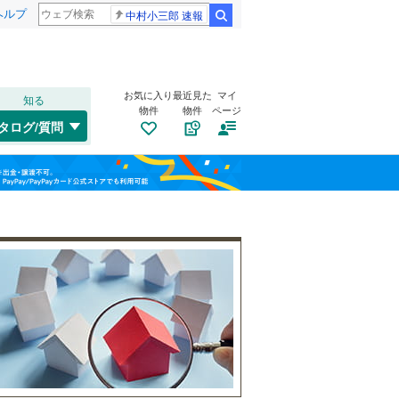
ヘルプ
中村小三郎 速報
検索
お気に入り
最近見た
マイ
知る
物件
物件
ページ
高崎線
(
3
)
タログ/質問
総武本線
(
8
)
トイレ２か所
（
5
）
港区
(
1
)
福島
(
0
)
(
0
)
(
0
)
太陽光発電システム
（
1
）
渋谷区
(
2
)
山手線
(
7
)
栃木
群馬
山梨
板橋区
(
7
)
横浜線
(
308
)
江東区
(
13
)
(
0
)
(
0
)
(
0
)
青梅線
(
281
)
葛飾区
(
28
)
京浜東北線
(
5
)
杉並区
南道路
(
（
19
1
）
)
総武線
(
72
)
和歌山
目黒区
(
4
)
山形新幹線
(
0
)
東海道新幹線
(
0
)