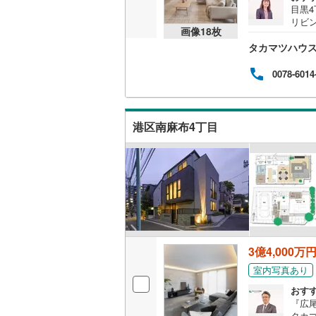
目黒4
リビ
画像
18
枚
車庫
タカマツハウ
ス■
バス便
メン
0078-6014
応■L
回遊
立ラ
等、
港区南麻布4丁目
有
3億4,000万
室内写真あり
おす
『広
タカ