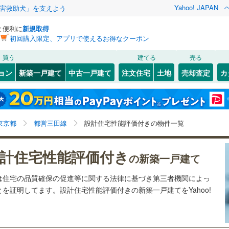
Yahoo! JAPAN
害救助犬」を支えよう
と便利に
新規取得
初回購入限定、アプリで使えるお得なクーポン
検索条件を保存しました
買う
建てる
売る
3
)
常磐線
(
5
)
ョン
新築一戸建て
中古一戸建て
注文住宅
土地
売却査定
カ
この検索条件の新着物件通知は、
マイページ
から設定できます。
ライン（宇都宮～逗子）
湘南新宿ライン（前橋～小田原）
5
）
オール電化
（
0
）
(
0
)
中央区
(
0
)
岩手
宮城
秋田
山形
(
5
)
)
(
1
)
(
0
)
(
0
)
(
0
)
(
1
)
(
0
)
台以上
（
0
）
ビルトインガレージ
（
4
）
)
文京区
(
0
)
東海道本線
(
0
)
東京都、都営三田線、価格未定を含む、建築条件付き土
神奈川
埼玉
千葉
茨城
東京都
都営三田線
設計住宅性能評価付きの物件一覧
タ付インターホン
防犯カメラ
（
0
）
)
北区
(
3
)
地を含む、間取り未定を含む、設計住宅性能評価付き
7
)
武蔵野線
(
211
)
)
墨田区
(
1
)
長野
富山
石川
福井
)
(
0
)
(
0
)
(
0
)
(
0
)
(
0
)
(
0
)
計住宅性能評価付き
0
)
中央本線（JR東日本）
(
550
)
の新築一戸建て
建ち方、日当たり
)
足立区
(
53
)
167
)
八高線
(
354
)
閉じる
閉じる
お気に入りリストを見る
お気に入りリストを見る
閉じる
閉じる
岐阜
静岡
三重
は住宅の品質確保の促進等に関する法律に基づき第三者機関によっ
以上
(
50
（
)
0
）
中野区
角地
（
(
2
7
）
)
を証明してます。設計住宅性能評価付きの新築一戸建てをYahoo!
各駅停車）
(
28
)
埼京線
(
5
)
検索条件を保存する
)
兵庫
京都
滋賀
奈良
0
0
）
)
品川区
(
0
)
線
(
0
)
上越新幹線
(
0
)
マイページ
)
世田谷区
(
17
)
線
(
0
)
北陸新幹線
(
0
)