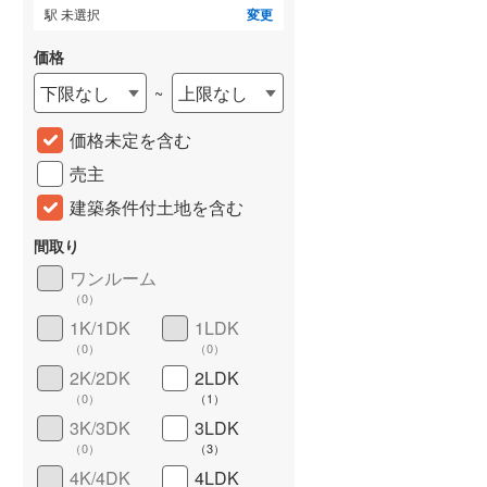
駅 未選択
変更
価格
下限なし
上限なし
~
価格未定を含む
売主
建築条件付土地を含む
間取り
詳しく見る
ワンルーム
（
0
）
1K/1DK
1LDK
（
0
）
（
0
）
2K/2DK
2LDK
（
0
）
（
1
）
3K/3DK
3LDK
（
0
）
（
3
）
4K/4DK
4LDK