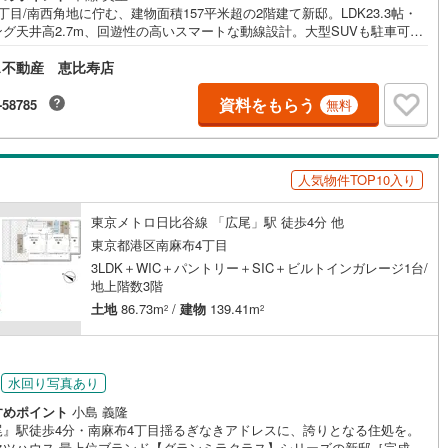
丁目/南西角地に佇む、建物面積157平米超の2階建て新邸。LDK23.3帖・
ング天井高2.7m、回遊性の高いスマートな動線設計。大型SUVも駐車可の
を備え、ご家族の上質な暮らしを叶えます。≪住環境≫■目黒4丁目アドレ
ス不動産 恵比寿店
南西角地・高台の閑静な邸宅街■バス停徒歩3分/目黒駅行・祐天寺駅行等、
豊富≪設備・仕様≫●耐震等級3（ 等級）●ZEH水準省エネ住宅●プラチナ
テナンス［住宅設備15年保証］●スマートホームサービス「MANOMA」対
資料をもらう
-58785
無料
DK23.3帖/リビング上部天井高2.7m・床暖房2面■1フロア家事完結が叶う、
性の高いスマート動線設計■室内物干設備を配した、約3帖のゆとりある独
ンドリールーム■各室・納戸に収納付き/WIC・ファミリークローゼット
収納豊富■大型SUVも駐車可能なビルトインガレージ/EV車充電用電源設備
人気物件TOP10入り
東京メトロ日比谷線 「広尾」駅 徒歩4分 他
東京都港区南麻布4丁目
3LDK＋WIC＋パントリー＋SIC＋ビルトインガレージ1台/
地上階数3階
土地
86.73m
/
建物
139.41m
2
2
円
水回り写真あり
すめポイント
小島 義隆
尾』駅徒歩4分・南麻布4丁目揺るぎなきアドレスに、誇りとなる住処を。
マツハウス 最上位ブランド【グランミラクラス】シリーズの新邸［完成