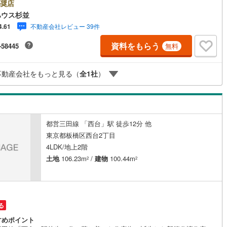
ォームをオンライン上でご提案「ミラカレクラブ」。・ 不動産売却時、ご
奨店
(
0
)
三宅島三宅村
(
0
)
け
（
0
）
平屋・1階建て
（
0
）
を綺麗にかつ瀟洒にさせるCG加工ホームステイジングサービス。・ 購入
原線
(
52
)
京王井の頭線
(
42
)
ハウス杉並
へ、税理士による確定申告の無料セミナーをご招待いたします。◆ご予約
不動産会社レビュー 39件
4.61
丈町
(
0
)
青ヶ島村
(
0
)
ルーム（納戸）
（
1
）
して◆日時のご希望をお伝えください。（もちろん当日でも対応可能で
摩線
(
16
)
東急東横線
(
5
)
事前に鍵等の手配や内覧（居住中物件）の手配が必要な場合がございます
資料をもらう
-58445
無料
ご容赦ください。事前にご連絡をいただけると、スムーズなご案内が可能
町線
(
2
)
東急田園都市線
(
18
)
りますのでお手数ですがご一報ください。◆物件のご案内は◆弊社へのご
、お客様宅へのお迎え・最寄駅での待ち合わせ、物件周辺のコンビニ等で
谷線
(
10
)
東急目黒線
(
4
)
ッチン
（
0
）
対面キッチン
（
5
）
不動産会社をもっと見る（
全
1
社
）
ち合わせなど、ご希望をお伝えください。ご希望条件をお伝え頂けました
ご見学希望物件以外の資料も用意して参ります。もちろん他の物件も併せ
線
(
3
)
都電荒川線
(
4
)
案内させていただきます。
め
(
0
)
都営日暮里・舎人ライナー
(
19
)
機あり
（
5
）
都営三田線 「西台」駅 徒歩12分 他
レール
(
216
)
埼玉高速鉄道
(
0
)
東京都板橋区西台2丁目
庭
4LDK/地上2階
土地
106.23m
/
建物
100.44m
2
2
ッキあり
（
0
）
る
インクローゼット
床下収納
（
2
）
すめポイント