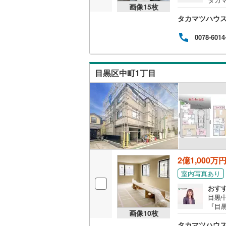
画像
15
枚
済］-
タカマツハウ
（キ
面室
配備◆
0078-6014
ワー・
ント
源設
目黒区中町1丁目
2億1,000万
室内写真あり
おす
目黒中
『目
画像
10
枚
歩3分
タカマツハウ
避難所