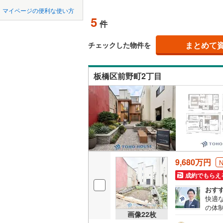
中国
LD
鳥取
マイページの便利な使い方
5
リビング
件
東京23区以外
八王子市
地下鉄
東京メト
四国
徳島
（
4
）
三鷹市
(
1
まとめて
東京メト
チェックした物件を
九州・沖縄
福岡
構造・規模・
昭島市
(
9
東京メト
板橋区前野町2丁目
耐震、免
小金井市
東京メト
（
5
）
東村山市
都営新宿
0
0
0
0
0
0
該当物件
該当物件
該当物件
該当物件
該当物件
該当物件
件
件
件
件
件
件
長期優良
福生市
(
1
私鉄・その他
つくばエ
清瀬市
(
1
京成金町
立地
多摩市
(
3
9,680万円
東武亀戸
最寄りの
あきる野
成約でもらえ
西武有楽
おす
間取り、居室
西多摩郡
快適
西武多摩
の体
大島町
(
0
吹き抜け
画像
22
枚
設計
西武山口