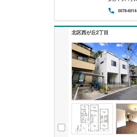
高3
のプラ
0078-6014
IC等
ップ付
北区西が丘2丁目