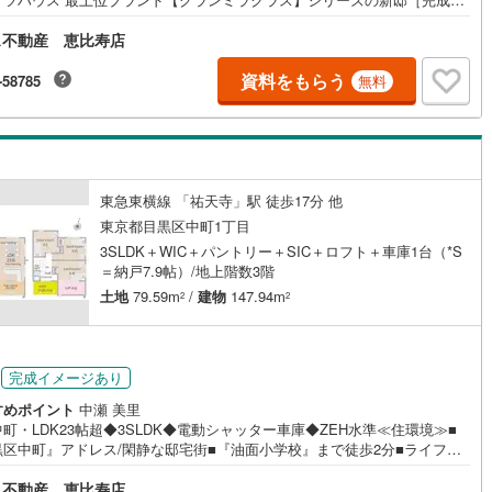
 グランミラクラス 南麻布 -◆建物42坪超/3LDK◆LDK22.8帖/床暖房3面
ス不動産 恵比寿店
ッチン含む）◆ペニンシュラキッチン/カップボード備付け◆セパレート洗
/脱衣室と独立で家族のプライバシーに配慮◆脱衣室にガス式衣類乾燥機を
バスルーム:LIXIL「SPAGE（スパージュ）」/アクアフィール・アクアタ
資料をもらう
-58785
無料
浴室TV 他◆主寝室9.2帖・WIC＆書斎スペース付◆全室収納付き他、パ
リー・SIC等、収納豊富◆1階ホールにセカンド洗面を配置◆EV車充電用電
備付きシャッターガレージ
東急東横線 「祐天寺」駅 徒歩17分 他
東京都目黒区中町1丁目
3SLDK＋WIC＋パントリー＋SIC＋ロフト＋車庫1台（*S
＝納戸7.9帖）/地上階数3階
土地
79.59m
/
建物
147.94m
2
2
円
完成イメージあり
すめポイント
中瀬 美里
町・LDK23帖超◆3SLDK◆電動シャッター車庫◆ZEH水準≪住環境≫■
黒区中町』アドレス/閑静な邸宅街■『油面小学校』まで徒歩2分■ライフ徒
他、近隣に生活施設充実≪設備・仕様≫●ZEH水準省エネ住宅●耐震等級2/
ス不動産 恵比寿店
になる学校や病院と同等強度■3SLDK*＋車庫■LDK23.9帖/リビング天井