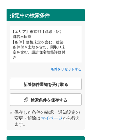
武蔵野市
(
8
)
指定中の検索条件
東京メトロ丸ノ内方南支線
(
1
)
府中市
(
76
)
東京メトロ千代田線
(
19
)
エリア
東京都【路線・駅】
宮崎
鹿児島
沖縄
都営三田線
町田市
(
101
)
東京メトロ南北線
(
7
)
条件
価格未定を含む、建築
条件付き土地を含む、間取り未
住宅性能評価付き
（
5
）
日野市
(
48
)
都営三田線
(
5
)
定を含む、設計住宅性能評価付
き
国立市
(
42
)
する
る
条件をリセットする
条件をリセットする
条件をリセットする
条件をリセットする
条件をリセットする
条件をリセットする
条件をリセットする
東大和市
(
56
)
京成押上線
(
4
)
こ
新着物件通知を受け取る
武蔵村山市
(
96
)
の
東武伊勢崎線
(
46
)
検
羽村市
(
7
)
索
検索条件を保存する
西武池袋線
(
324
)
条
小学校まで1km以内
（
4
）
西多摩郡瑞穂町
(
50
)
件
保存した条件の確認・通知設定の
西武国分寺線
(
182
)
で
変更・解除は
マイページ
から行え
西多摩郡奥多摩町
(
0
)
通
ます。
西武拝島線
(
262
)
知
新島村
(
0
)
間取り変更可能
（
0
）
を
京王高尾線
(
122
)
受