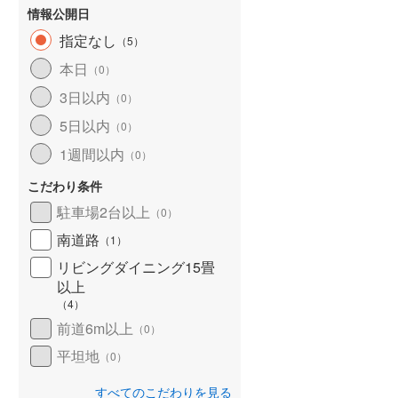
情報公開日
指定なし
（
5
）
本日
（
0
）
3日以内
（
0
）
5日以内
（
0
）
1週間以内
（
0
）
こだわり条件
駐車場2台以上
（
0
）
南道路
（
1
）
リビングダイニング15畳
以上
（
4
）
前道6m以上
（
0
）
平坦地
（
0
）
すべてのこだわりを見る