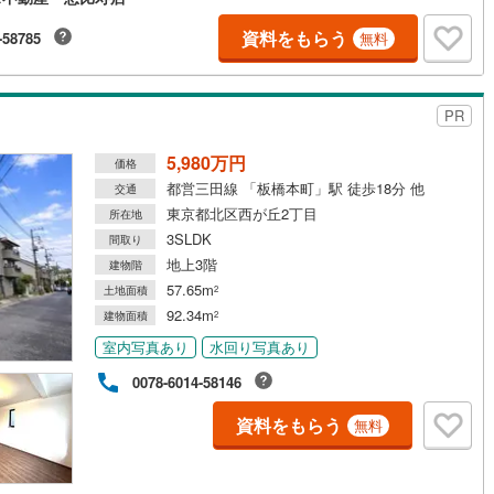
.3m＋南高窓・スタディコーナー・床暖房2面■洗面室セパレート設計で家族
イバシーに配慮■各室・納戸6帖以上＆収納付/WIC3帖他、パントリー・S
資料をもらう
-58785
無料
収納豊富■洋室6.4帖＋ステージロフト4帖/フロア高低差80cm・昇降用ステ
■ガレージ/電動シャッター・水栓・EV車充電用電源*S＝納戸7.9帖
PR
5,980万円
価格
都営三田線 「板橋本町」駅 徒歩18分 他
交通
東京都北区西が丘2丁目
所在地
3SLDK
間取り
地上3階
建物階
57.65m
土地面積
2
92.34m
建物面積
2
室内写真あり
水回り写真あり
0078-6014-58146
資料をもらう
無料