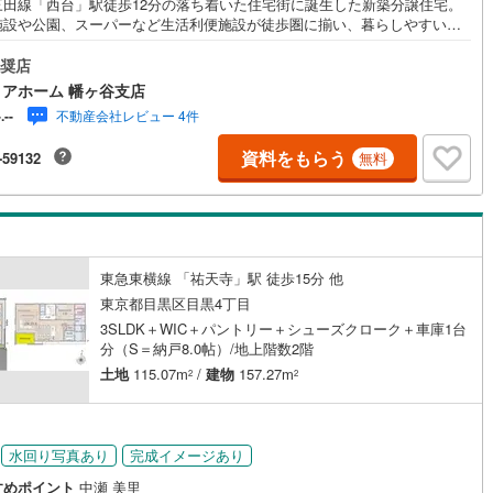
三田線「西台」駅徒歩12分の落ち着いた住宅街に誕生した新築分譲住宅。
施設や公園、スーパーなど生活利便施設が徒歩圏に揃い、暮らしやすい住
が魅力です。1号棟は3LDK＋3ウォークインクローゼットの収納充実プラ
契約、入居関連など
DKは約20.5帖の広さを確保し、折上天井やアクセントクロスを採用する
奨店
で、開放感とデザイン性を兼ね備えた住空間となっています。ゆとりある
アホーム 幡ヶ谷支店
能
（
1
）
ングはご家族が自然と集まる心地よい空間です。収納面では複数のWICに
不動産会社レビュー 4件
-.--
、パントリーや床下収納も備え、日用品から季節物までしっかり収納可
住空間をすっきりと保てます。さらに太陽光パネルや制震ダンパーを採用
応
資料をもらう
-59132
無料
省エネ性と耐震性にも配慮。設備面でも食洗機、浴室乾燥機、室内物干し
日々の暮らしを快適に支える仕様が充実しています。開放感・収納力・性
ン内見(相談)可
（
4
）
IT重説可
（
1
）
兼ね備えた、バランスの良い新築住宅です。
ン対応とは？
東急東横線 「祐天寺」駅 徒歩15分 他
東京都目黒区目黒4丁目
3SLDK＋WIC＋パントリー＋シューズクローク＋車庫1台
分（S＝納戸8.0帖）/地上階数2階
土地
115.07m
/
建物
157.27m
2
2
円
水回り写真あり
完成イメージあり
すめポイント
中瀬 美里