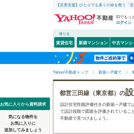
【災害支援】ひとりでも多くの命を救う「災
IDでもっ
ログイン
借りる
北海道
JR
北海道
東北本線
(
こだわり条件
設備
賃貸住宅
新築マンション
中古マンシ
湘南新宿
床暖房
（
東京23区
千代田区
東北
青森
(
5
)
(
0
)
(
0
)
(
0
駐車場2
新宿区
(
2
京葉線
(
3
)
関東
東京
Yahoo!不動産トップ
新築一戸建て
ＴＶモニ
豊島区
(
5
南武線
(
16
（
4
）
台東区
(
0
信越・北陸
新潟
(
0
)
(
0
)
(
0
設
横須賀線
(
都営三田線（東京都）の
配置、向き、
荒川区
(
0
五日市線
(
東海
愛知
お気に入りから資料請求
設計住宅性能評価付きの新築一戸建て
江戸川区
前道6m
て設計段階で図面を評価されていること
常磐線（
(
1
)
(
0
)
(
2
気になる物件を
不動産で見つけましょう。
近畿
大阪
練馬区
平坦地
(
（
8
東北新幹
お気に入りに
追加してみましょう
大田区
(
4
秋田新幹