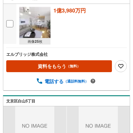
1億3,980万円
画像
25
枚
エルブリッジ株式会社
資料をもらう
（無料）
電話する
（通話料無料）
文京区白山5丁目