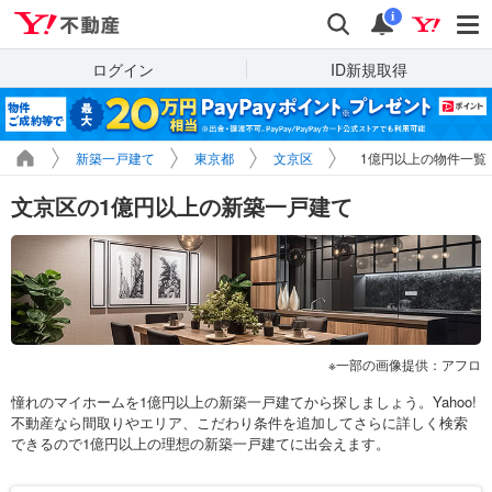
Yahoo!不動産
検索
通知
i
ログイン
ID新規取得
新築一戸建て
東京都
文京区
1億円以上の物件一覧
文京区の1億円以上の新築一戸建て
一部の画像提供：アフロ
憧れのマイホームを1億円以上の新築一戸建てから探しましょう。Yahoo!
不動産なら間取りやエリア、こだわり条件を追加してさらに詳しく検索
できるので1億円以上の理想の新築一戸建てに出会えます。