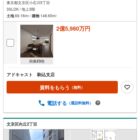
東京都文京区小石川5丁目
3SLDK / 地上3階
土地
69.16m
/
建物
148.65m
2
2
2億5,980万円
画像
23
枚
アドキャスト 駒込支店
資料をもらう
（無料）
電話する
（通話料無料）
文京区向丘2丁目