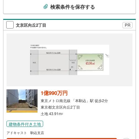
こ
検索条件を保存する
の
検
索
文京区向丘2丁目
PR
条
件
で
通
知
を
受
け
取
る
1億990万円
・
東京メトロ南北線 「本駒込」駅 徒歩2分
条
東京都文京区向丘2丁目
件
土地 43.91m
2
を
建物条件付き土地
マ
イ
アドキャスト 駒込支店
ペ