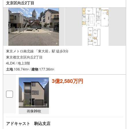
文京区向丘2丁目
東京メトロ南北線 「東大前」駅 徒歩3分
東京都文京区向丘2丁目
4LDK / 地上3階
土地
106.74m
/
建物
177.36m
2
2
3億2,580万円
画像
20
枚
アドキャスト 駒込支店