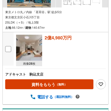
東京メトロ丸ノ内線 「茗荷谷」駅 徒歩5分
東京都文京区小石川5丁目
2SLDK（＋S） / 地上3階
土地
66.12m
/
建物
140.67m
2
2
2億4,980万円
画像
28
枚
アドキャスト 駒込支店
資料をもらう
（無料）
電話する
（通話料無料）