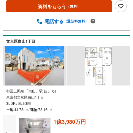
資料をもらう
（無料）
電話する
（通話料無料）
文京区白山1丁目
都営三田線 「白山」駅 徒歩3分
東京都文京区白山1丁目
3LDK / 地上3階
土地
44.78m
/
建物
78.16m
2
2
1億3,980万円