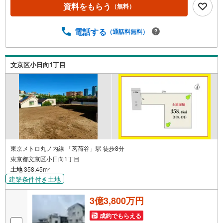
資料をもらう
（無料）
電話する
（通話料無料）
文京区小日向1丁目
東京メトロ丸ノ内線 「茗荷谷」駅 徒歩8分
東京都文京区小日向1丁目
土地
358.45m
2
建築条件付き土地
3億3,800万円
成約でもらえる