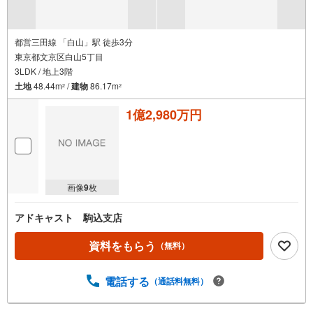
都営三田線 「白山」駅 徒歩3分
東京都文京区白山5丁目
3LDK / 地上3階
土地
48.44m
/
建物
86.17m
2
2
1億2,980万円
画像
9
枚
アドキャスト 駒込支店
資料をもらう
（無料）
電話する
（通話料無料）