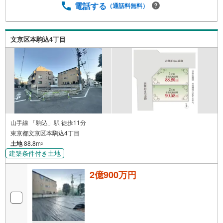
電話する
（通話料無料）
文京区本駒込4丁目
山手線 「駒込」駅 徒歩11分
東京都文京区本駒込4丁目
土地
88.8m
2
建築条件付き土地
2億900万円