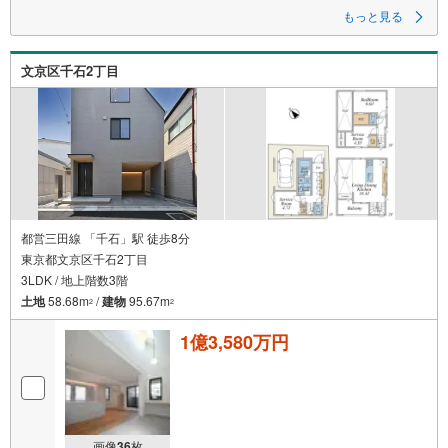
●物件をご覧になりたい場合は「室内・現地を見学する」ボタンよりお問合
もっと見る
せ下さい。
実際に物件を見て、広さ、明るさ、天井の高さ、物件周辺環境等、ぜひご
体験下さい！
文京区千石2丁目
▼株式会社アドキャストの特徴▼
・ 簡易ライフプラン作成いたします♪毎月70組様限定♪
住宅購入後50年間のライフプラン＆キャッシュフロー表を作成します！
・当社オリジナル物件調査報告書♪
徹底的な近隣聞き込みを含め調査結果を説明いたします！
・キッズスペース完備♪
小さなお客様も大歓迎です。近くをお通りの際はお気軽にお越し下さい！
都営三田線 「千石」駅 徒歩8分
東京都文京区千石2丁目
3LDK / 地上階数3階
土地
58.68m
/
建物
95.67m
2
2
1億3,580万円
画像
36
枚