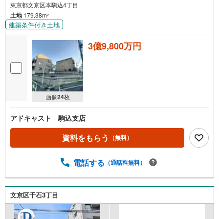
東京都文京区本駒込4丁目
土地
179.38m
2
建築条件付き土地
3億9,800万円
画像
24
枚
アドキャスト 駒込支店
資料をもらう
（無料）
電話する
（通話料無料）
文京区千石3丁目