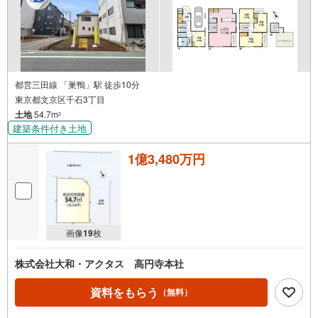
都営三田線 「巣鴨」駅 徒歩10分
東京都文京区千石3丁目
土地
54.7m
2
建築条件付き土地
1億3,480万円
画像
19
枚
株式会社大和・アクタス 高円寺本社
資料をもらう
（無料）