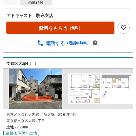
画像
24
枚
アドキャスト 駒込支店
資料をもらう
（無料）
電話する
（通話料無料）
文京区大塚4丁目
東京メトロ丸ノ内線 「新大塚」駅 徒歩7分
東京都文京区大塚4丁目
土地
77.79m
2
建築条件付き土地