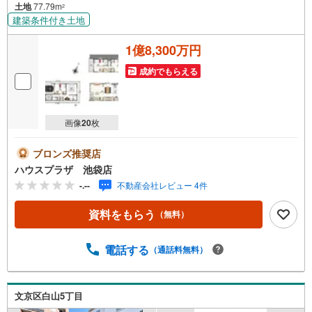
土地
77.79m
2
建築条件付き土地
1億8,300万円
成約でもらえる
画像
20
枚
ブロンズ推奨店
ハウスプラザ 池袋店
-.--
不動産会社レビュー 4件
資料をもらう
（無料）
電話する
（通話料無料）
文京区白山5丁目