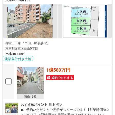
え・最寄駅での待ち合わせ、物件周辺のコンビニ等でお待
ち合わせなど、ご希望をお伝えください。ご希望条件をお
伝え頂けましたら、ご見学希望物件以外の資料も用意して
参ります。もちろん他の物件も併せてご案内させていただ
きます。
都営三田線 「白山」駅 徒歩3分
東京都文京区白山5丁目
土地
48.44m
2
建築条件付き土地
1億580万円
成約でもらえる
画像
19
枚
おすすめポイント
川上 侑人
■ご予約いただくとご見学がスムーズです！【営業時間/9:0
0～21:00】上記時間はお電話が繋がりやすくなっておりま