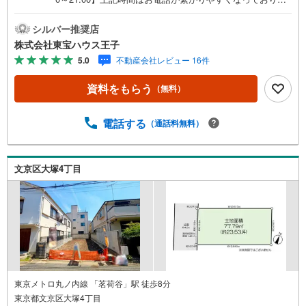
す。人気物件には特に問い合わせが集中するため、お早め
にお電話ください！下記のお申込み方法も可能です！ご見
シルバー推奨店
学希望のお客様:右上の「室内・現地を見学する」をクリッ
株式会社東宝ハウス王子
クして下さい。資料請求希望のお客様:右上の「資料をもら
5.0
不動産会社レビュー 16件
う」をクリックして下さい。【東宝ハウス王子のポイン
ト】（1）不動産のご提案から資金計画・ライフシミュレー
資料をもらう
（無料）
ションのご相談・無理のないライフプラン、提携による低
金利住宅ローンのご提案、購入前に知る「購入後の家族の
生活」を「未来カレンダー」で見える化します。（2）ご購
電話する
（通話料無料）
入後から始まる「専属FPによるファイナンシャルライフサ
ポート」・漠然としたキャッシュフローのグラフ化、効果
的な生命保険の見直し、繰り上げ返済の効果的なタイミン
文京区大塚4丁目
グなどご提案させて頂きます。■ご案内方法ご自宅へお迎
え・最寄駅等でお待ち合わせ、弊社へのご来社など、ご相
談くださいませ。■お車の無料提携駐車場がございます。
東京メトロ丸ノ内線 「茗荷谷」駅 徒歩8分
東京都文京区大塚4丁目