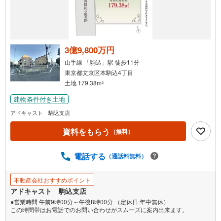
3億9,800万円
山手線 「駒込」駅 徒歩11分
東京都文京区本駒込4丁目
土地 179.38m
2
建物条件付き土地
アドキャスト 駒込支店
資料をもらう
（無料）
電話する
（通話料無料）
不動産会社おすすめポイント
アドキャスト 駒込支店
●営業時間 午前9時00分～午後8時00分 （定休日:年中無休）
この時間帯はお電話でのお問い合わせがスムーズに案内出来ます。