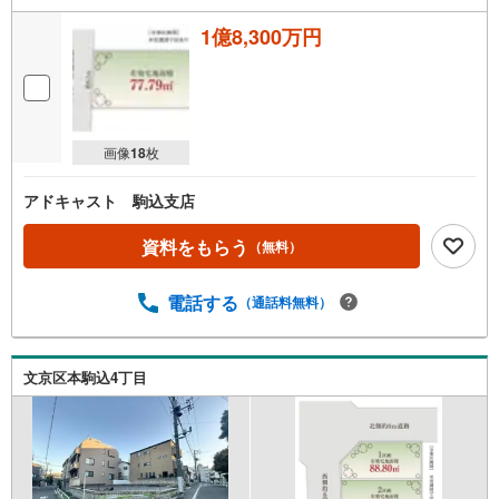
1億8,300万円
画像
18
枚
アドキャスト 駒込支店
資料をもらう
（無料）
電話する
（通話料無料）
文京区本駒込4丁目