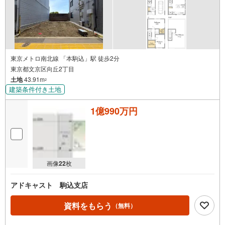
東京メトロ南北線 「本駒込」駅 徒歩2分
東京都文京区向丘2丁目
土地
43.91m
2
建築条件付き土地
1億990万円
画像
22
枚
アドキャスト 駒込支店
資料をもらう
（無料）