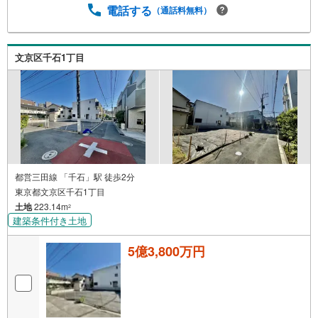
電話する
（通話料無料）
文京区千石1丁目
都営三田線 「千石」駅 徒歩2分
東京都文京区千石1丁目
土地
223.14m
2
建築条件付き土地
5億3,800万円