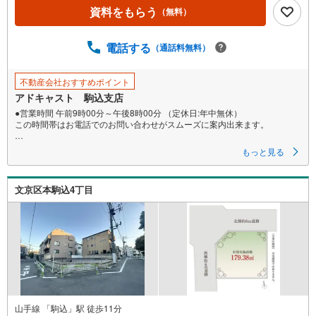
資料をもらう
（無料）
ー
ジ
に
電話する
（通話料無料）
保
存
不動産会社おすすめポイント
す
アドキャスト 駒込支店
る
●営業時間 午前9時00分～午後8時00分 （定休日:年中無休）
この時間帯はお電話でのお問い合わせがスムーズに案内出来ます。
●物件をご覧になりたい場合は「室内・現地を見学する」ボタンよりお問合
もっと見る
せ下さい。
実際に物件を見て、広さ、明るさ、天井の高さ、物件周辺環境等、ぜひご
体験下さい！
文京区本駒込4丁目
▼株式会社アドキャストの特徴▼
・ 簡易ライフプラン作成いたします♪毎月70組様限定♪
住宅購入後50年間のライフプラン＆キャッシュフロー表を作成します！
・当社オリジナル物件調査報告書♪
徹底的な近隣聞き込みを含め調査結果を説明いたします！
・キッズスペース完備♪
小さなお客様も大歓迎です。近くをお通りの際はお気軽にお越し下さい！
山手線 「駒込」駅 徒歩11分