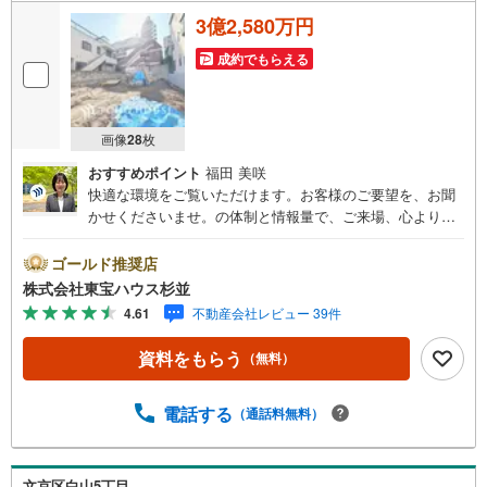
3億2,580万円
成約でもらえる
画像
28
枚
おすすめポイント
福田 美咲
快適な環境をご覧いただけます。お客様のご要望を、お聞
かせくださいませ。の体制と情報量で、ご来場、心よりお
待ちしております。・ 未来を予測し人生設計から始まる
「未来カレンダー」のご提案。・ 未来に起こるであろうご
ゴールド推奨店
自宅リフォームをオンライン上でご提案「ミラカレクラ
株式会社東宝ハウス杉並
ブ」。・ 不動産売却時、ご自宅を綺麗にかつ瀟洒にさせる
4.61
不動産会社レビュー 39件
CG加工ホームステイジングサービス。・ 購入者様へ、税
理士による確定申告の無料セミナーをご招待いたします。
資料をもらう
（無料）
◆ご予約に際して◆日時のご希望をお伝えください。（も
ちろん当日でも対応可能です）事前に鍵等の手配や内覧
（居住中物件）の手配が必要な場合がございますのでご容
電話する
（通話料無料）
赦ください。事前にご連絡をいただけると、スムーズなご
案内が可能となりますのでお手数ですがご一報ください。
◆物件のご案内は◆弊社へのご来社、お客様宅へのお迎
文京区白山5丁目