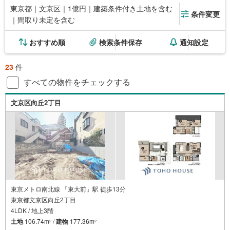
東京都｜文京区｜1億円｜建築条件付き土地を含む
条件変更
｜間取り未定を含む
おすすめ順
検索条件保存
通知設定
23
件
すべての物件をチェックする
文京区向丘2丁目
東京メトロ南北線 「東大前」駅 徒歩13分
東京都文京区向丘2丁目
4LDK / 地上3階
土地
106.74m
/
建物
177.36m
2
2