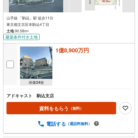
山手線 「駒込」駅 徒歩11分
東京都文京区本駒込4丁目
土地
90.58m
2
建築条件付き土地
1億8,900万円
画像
24
枚
アドキャスト 駒込支店
資料をもらう
（無料）
電話する
（通話料無料）