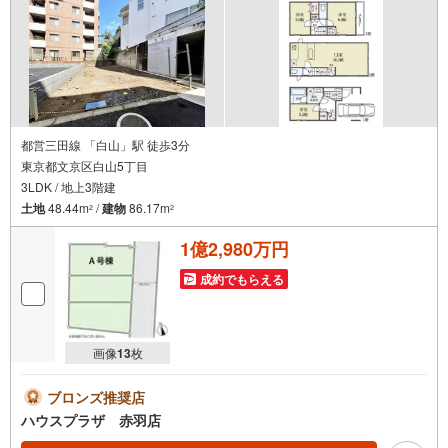
都営三田線 「白山」駅 徒歩3分
東京都文京区白山5丁目
3LDK / 地上3階建
土地
48.44m
/
建物
86.17m
2
2
1億2,980万円
成約でもらえる
画像
13
枚
ブロンズ推奨店
ハウスプラザ 赤羽店