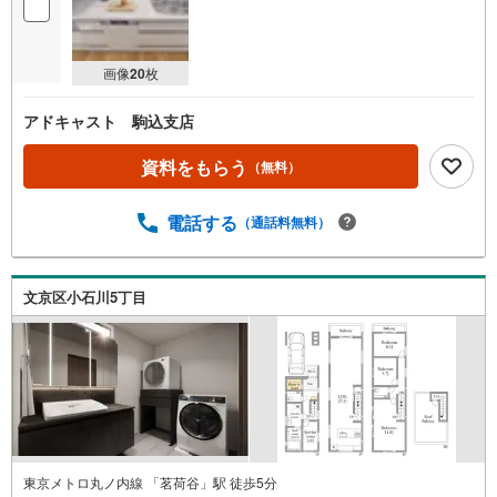
画像
20
枚
アドキャスト 駒込支店
資料をもらう
（無料）
電話する
（通話料無料）
文京区小石川5丁目
東京メトロ丸ノ内線 「茗荷谷」駅 徒歩5分