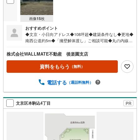
画像
15
枚
おすすめポイント
◆文京・小日向アドレス◆108坪超◆建築条件なし◆更地◆
南西公道約5m◆「擁壁解体渡し」ご相談可能◆丸の内線茗
荷谷駅8分◆有楽町線江戸川橋駅9分■ウォールメイトは
【かかりつけの不動産屋】として、徹底的にまで顧客主義
株式会社WALLMATE不動産 後楽園支店
を貫く事をお約束いたします。■都心エリアに特化した情報
網を駆使し、最良の不動産をご提案。■住宅ローンシュミレ
資料をもらう
（無料）
ーション無料相談会 毎日随時開催中。■ウォールメイトオ
リジナルの住宅購入・住替え等について分かりやすく解説
電話する
（通話料無料）
したガイドブックをご希望者様に【無料プレゼント】
文京区本駒込4丁目
PR