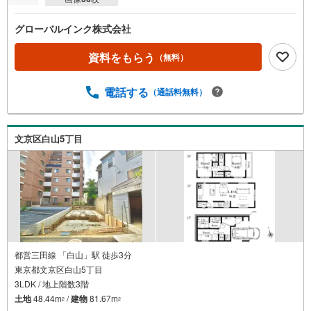
グローバルインク株式会社
資料をもらう
（無料）
電話する
（通話料無料）
文京区白山5丁目
都営三田線 「白山」駅 徒歩3分
東京都文京区白山5丁目
3LDK / 地上階数3階
土地
48.44m
/
建物
81.67m
2
2