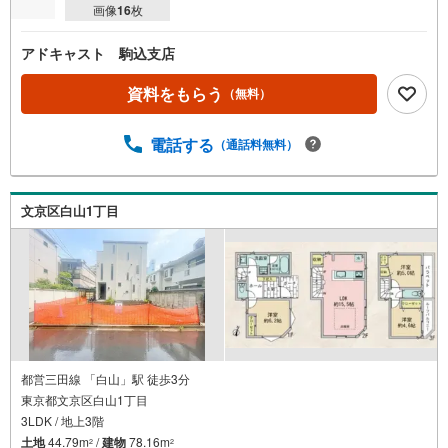
画像
16
枚
アドキャスト 駒込支店
資料をもらう
（無料）
電話する
（通話料無料）
文京区白山1丁目
都営三田線 「白山」駅 徒歩3分
東京都文京区白山1丁目
3LDK / 地上3階
土地
44.79m
/
建物
78.16m
2
2