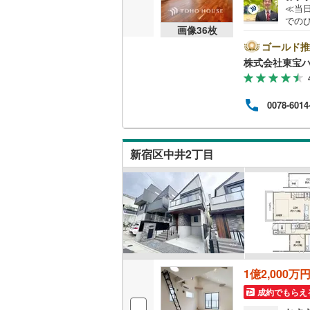
≪当
（
13
）
での
画像
36
枚
始ま
ムを
ゴールド推
販売、価格、
麗に
株式会社東宝
税理
即入居可
◆ 
鍵等
0078-6014
くだ
オンライン対
ので
様宅
オンライ
せな
新宿区中井2丁目
希望
せて
オンライ
1億2,000万
成約でもらえ