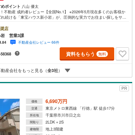
すめポイント
八山 優太
oo！不動産 成約者レビュー【全国No.1】 ※2026年5月現在多くのお客様か
ばれ続ける「東宝ハウス新小岩」が、圧倒的な実力でお住まい探しをサポ
ます！■本日見学OK■営業時間内（9:00～20:00）はお電話でのご連絡が
ーズです。ご自宅への送迎・最寄駅でのお待ち合わせ等、お気軽にご相談
奨店
さい。 選ばれる3つの「圧倒的メリット」 （1）【業界最低水準の提携住宅
岩 営業3課
ン】「他社で断られた」「借入がある」方も独自審査で多数承認！優遇金
不動産会社レビュー 66件
4.84
各種手数料0円でお得に。（2）【未来カレンダーで資金の不安ゼロへ】専
フトで将来の家計を無料シミュレーション。「月々いくらなら安心か」を
資料をもらう
-58368
無料
が明確にします。（3）【ご購入後の生涯サポート】売って終わりではあり
。専属FPがお引渡し後も一生涯お守りします。 Yahoo！不動産キャンペ
象店舗 当店でのご成約でPayPayボーナスがもらえるキャンペーン対象
不動産会社をもっと見る（
全
3
社
）
※必ずYahoo！ JAPAN IDでログインの上お問い合わせください。
PR
6,690万円
価格
東京メトロ東西線 「行徳」駅 徒歩17分
交通
千葉県市川市日之出
所在地
2LDK＋2S
間取り
地上3階建
建物階