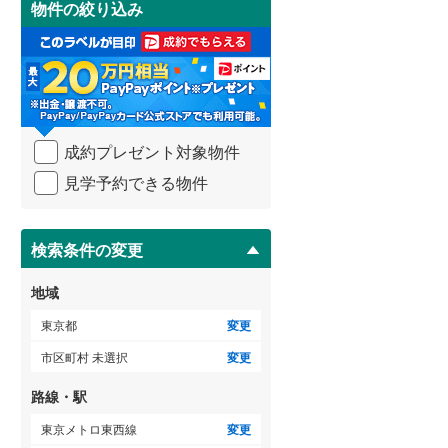
物件の絞り込み
御蔵島村
(
0
)
3階建て以上
（
31
）
け
小田急小田原線
(
67
)
取
小笠原村
(
0
)
る
東急多摩川線
(
15
)
・
条
東急池上線
(
36
)
件
を
京急本線
(
26
)
成約プレゼント対象物件
マ
イ
東京モノレール
(
12
)
見学予約できる物件
ペ
ー
東京臨海高速鉄道りんかい線
(
3
)
ジ
に
検索条件の変更
保
存
地域
す
る
東京都
変更
市区町村 未選択
変更
路線・駅
東京メトロ東西線
変更