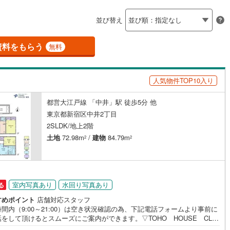
島根
岡山
広島
山口
並び替え
ダイニング15畳以上
(
22
)
立川市
(
6
)
ロ銀座線
(
11
)
東京メトロ丸ノ内線
(
52
)
香川
愛媛
高知
保存した条件を見る
6
)
青梅市
(
4
)
資料をもらう
ロ日比谷線
(
26
)
東京メトロ東西線
(
51
)
無料
佐賀
長崎
熊本
大分
施工・品質・工法関連
0
)
調布市
(
9
)
ロ有楽町線
(
65
)
東京メトロ半蔵門線
(
22
)
人気物件TOP10入り
震、制震構造
設計住宅性能評価付き
(
17
)
小平市
(
36
)
ロ副都心線
(
65
)
都営浅草線
(
39
)
（
1
）
(
7
)
国分寺市
(
19
)
都営大江戸線 「中井」駅 徒歩5分 他
線
(
89
)
都営大江戸線
(
37
)
この条件で検索する
この条件で検索する
この条件で検索する
この条件で検索する
この条件で検索する
この条件で検索する
市区町村以下を選択
市区町村を選択す
駅を選択する
東京都新宿区中井2丁目
住宅
（
0
）
大規模（総区画数50戸以上）
)
狛江市
(
11
)
2SLDK/地上2階
（
0
）
クスプレス
(
51
)
京成本線
(
60
)
土地
72.98m
/
建物
84.79m
2
2
)
東久留米市
(
27
)
線
(
30
)
北総鉄道北総線
(
26
)
)
稲城市
(
2
)
線
(
54
)
東武東上線
(
62
)
円
駅が始発駅
（
2
）
海まで2km以内
（
0
）
市
(
12
)
西東京市
(
33
)
室内写真あり
水回り写真あり
る
町線
(
15
)
西武新宿線
(
176
)
全体
日の出町
(
0
)
西多摩郡檜原村
(
0
)
すめポイント
店舗対応スタッフ
湖線
(
42
)
西武多摩川線
(
30
)
間内（9:00～21:00）は空き状況確認の為、下記電話フォームより事前に
をして頂けるとスムーズにご案内ができます。▽TOHO HOUSE CLU
)
利島村
(
0
)
（
7
）
バリアフリー住宅
（
9
）
線
(
0
)
京王線
(
98
)
現時点の未来カレンダーの作成▽ご購入後もお客様の人生のパートナーとし