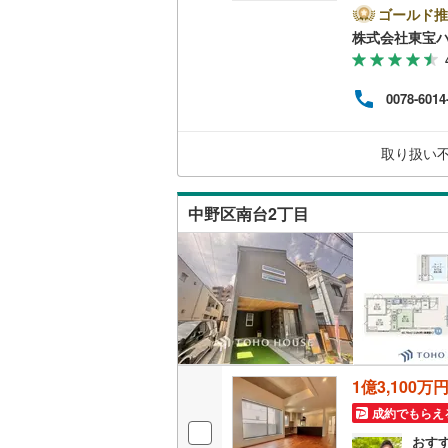
て暮ら
ゴールド推
神津島村
二世帯向
京王相模
舗】当
株式会社東宝
産 
八丈島八
サービス
小田急多
をする
（
43
）
ンして
0078-6014
東急大井
内・
付け
キッチン
東急世田
問い
取り扱い
独立型キ
京急空港
中野区南台2丁目
ゆりかも
浴室
多摩モノ
浴室乾燥
バルコニー、
ウッドデ
1億3,100万
収納
成約でもらえ
ウォーク
おす