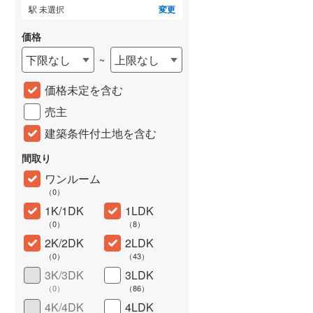
駅 未選択
変更
価格
下限なし
上限なし
~
価格未定を含む
売主
建築条件付土地を含む
間取り
詳しく見る
ワンルーム
（
0
）
1K/1DK
1LDK
（
0
）
（
8
）
2K/2DK
2LDK
（
0
）
（
43
）
3K/3DK
3LDK
（
0
）
（
86
）
4K/4DK
4LDK