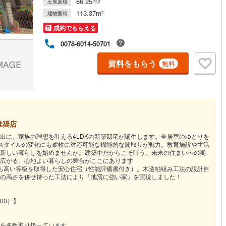
66.25m
土地面積
2
113.37m
建物面積
2
成約でもらえる
0078-6014-50701
資料をもらう
無料
推奨店
出に、家族の理想を叶える4LDKの新築邸宅が誕生します。全居室のゆとりを
スタイルの変化にも柔軟に対応可能な機能的な間取りが魅力。教育施設や生活
新しい暮らしを始めませんか。建築中だからこそ叶う、未来の住まいへの期
広がる、心地よい暮らしの舞台がここにあります
も高い等級を取得した安心住宅（性能評価書付き）。木造軸組み工法の設計自
の高さを併せ持った工法により「地震に強い家」を実現しました！
:00）】
を多数取り扱っています