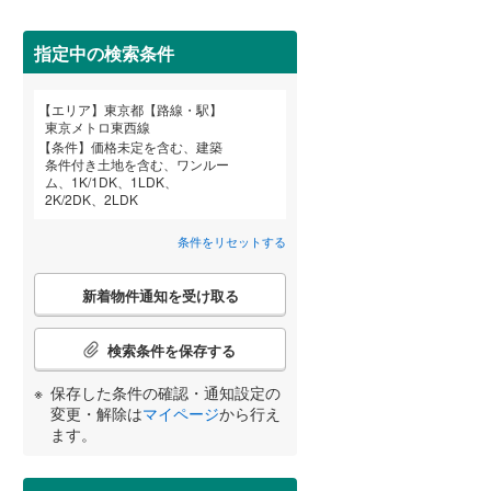
武蔵野市
(
9
)
指定中の検索条件
東京メトロ丸ノ内方南支線
(
10
)
府中市
(
43
)
東京メトロ千代田線
(
41
)
エリア
東京都【路線・駅】
宮崎
鹿児島
沖縄
東京メトロ東西線
町田市
(
35
)
東京メトロ南北線
(
37
)
条件
価格未定を含む、建築
条件付き土地を含む、ワンルー
住宅性能評価付き
（
1
）
日野市
(
6
)
都営三田線
(
39
)
ム、1K/1DK、1LDK、
2K/2DK、2LDK
国立市
(
17
)
する
る
条件をリセットする
条件をリセットする
条件をリセットする
条件をリセットする
条件をリセットする
条件をリセットする
条件をリセットする
東大和市
(
2
)
京成押上線
(
56
)
こ
新着物件通知を受け取る
武蔵村山市
(
3
)
の
東武伊勢崎線
(
95
)
検
羽村市
(
0
)
索
検索条件を保存する
西武池袋線
(
150
)
条
小学校まで1km以内
（
26
）
西多摩郡瑞穂町
(
2
)
件
保存した条件の確認・通知設定の
西武国分寺線
(
41
)
で
変更・解除は
マイページ
から行え
西多摩郡奥多摩町
(
0
)
通
ます。
西武拝島線
(
45
)
知
新島村
(
0
)
間取り変更可能
（
0
）
を
京王高尾線
(
11
)
受