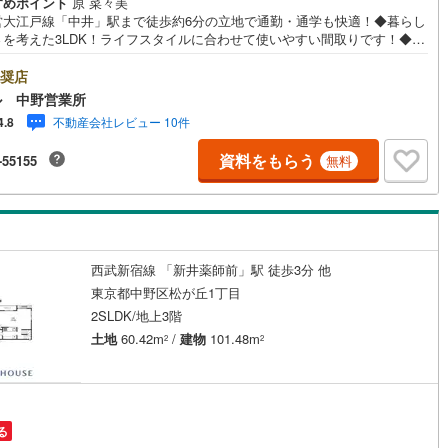
すめポイント
原 菜々美
営大江戸線「中井」駅まで徒歩約6分の立地で通勤・通学も快適！◆暮らし
さを考えた3LDK！ライフスタイルに合わせて使いやすい間取りです！◆LD
約17帖とゆとりの空間がございます！◆冬は足元からポカポカ床暖房有り
家族のプライバシーを考慮した2階リビングは、窓を開けても人目が気にな
奨店
、ゆったりとお過ごし頂けます◆約4帖の納戸は居室としても利用可能です
ル 中野営業所
フト付きの住まい！収納や趣味の空間など、多目的に活用できる間取りで
不動産会社レビュー 10件
4.8
◆全室2面採光以上で、明るく風通し良好です！◆閑静な住宅街に佇む住ま
業時間 10:00～19:00】上記時間はお電話が繋がりやすくなっておりま
資料をもらう
-55155
無料
ぜひお気軽にご連絡下さい！現地を見学される場合は「室内・現地を見学
（無料）」ボタンよりご希望の日時をご記入いただけますとスムーズにご
が可能です。【ウィル不動産販売はここが強み】（1）住宅ローンに精通し
ーン専門部署があります！（2）施工実績多数のリフォーム部門も社内にあ
す！（3）定休日なし！
西武新宿線 「新井薬師前」駅 徒歩3分 他
東京都中野区松が丘1丁目
2SLDK/地上3階
土地
60.42m
/
建物
101.48m
2
2
る