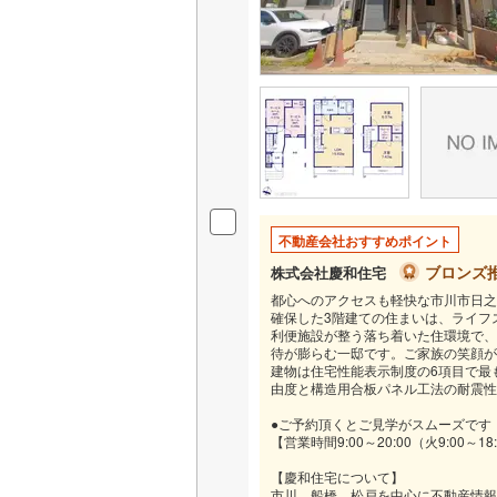
不動産会社おすすめポイント
ブロンズ
株式会社慶和住宅
都心へのアクセスも軽快な市川市日之
確保した3階建ての住まいは、ライフ
利便施設が整う落ち着いた住環境で、
待が膨らむ一邸です。ご家族の笑顔が
建物は住宅性能表示制度の6項目で最
由度と構造用合板パネル工法の耐震性
●ご予約頂くとご見学がスムーズです
【営業時間9:00～20:00（火9:00～18
【慶和住宅について】
市川、船橋、松戸を中心に不動産情報