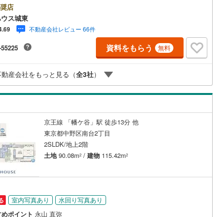
しの「安心」を守り続けます。【Yahoo！ 不動産キャンペーン対象店
奨店
(
0
)
三宅島三宅村
(
0
)
け
（
0
）
平屋・1階建て
（
0
）
原線
(
15
)
京王井の頭線
(
47
)
店で物件を成約するとPayPayボーナスライトがもらえる「Yahoo！ 不動
ハウス城東
物件ご成約キャンペーン」の対象になります。「資料をもらう」「見学予約
丈町
(
0
)
青ヶ島村
(
0
)
ルーム（納戸）
不動産会社レビュー 66件
4.69
摩線
(
10
)
東急東横線
(
18
)
」ボタンからお問い合わせください。※必ずYahoo！ JAPAN IDでログイ
ください。※PayPayボーナスライトは出金と譲渡はできません。ご案
資料をもらう
-55225
無料
町線
(
18
)
東急田園都市線
(
18
)
詳細な資料のご請求はお気軽にどうぞ♪お電話でのお問い合わせも常時受け
ております！■頭金0円からのご購入可能です■（諸費用もOK）お気軽にお
谷線
(
22
)
東急目黒線
(
10
)
合わせください。
不動産会社をもっと見る（
全
3
社
）
ッチン
（
6
）
対面キッチン
（
31
）
線
(
11
)
都電荒川線
(
47
)
め
(
1
)
都営日暮里・舎人ライナー
(
51
)
レール
(
20
)
埼玉高速鉄道
(
8
)
京王線 「幡ケ谷」駅 徒歩13分 他
機あり
（
46
）
東京都中野区南台2丁目
2SLDK/地上2階
庭
土地
90.08m
/
建物
115.42m
2
2
ッキあり
（
0
）
円
室内写真あり
水回り写真あり
る
インクローゼット
床下収納
（
13
）
すめポイント
永山 直弥