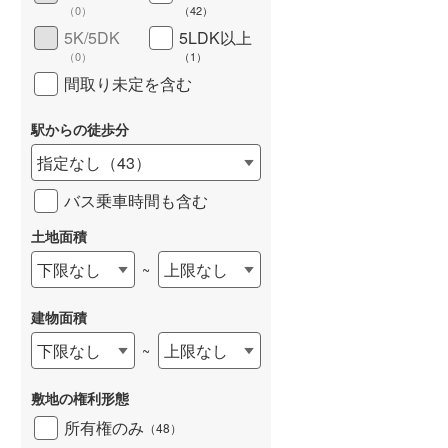
（
0
）
（
42
）
5K/5DK
5LDK以上
（
0
）
（
1
）
間取り未定を含む
駅からの徒歩分
指定なし
（
43
）
バス乗車時間も含む
土地面積
下限なし
上限なし
~
建物面積
下限なし
上限なし
~
敷地の権利形態
所有権のみ
（
48
）