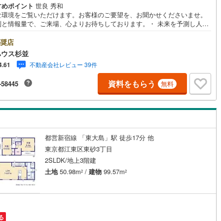
すめポイント
世良 秀和
な環境をご覧いただけます。お客様のご要望を、お聞かせくださいませ。
制と情報量で、ご来場、心よりお待ちしております。・ 未来を予測し人生
から始まる「未来カレンダー」のご提案。・ 未来に起こるであろうご自宅
ォームをオンライン上でご提案「ミラカレクラブ」。・ 不動産売却時、ご
奨店
を綺麗にかつ瀟洒にさせるCG加工ホームステイジングサービス。・ 購入
ハウス杉並
へ、税理士による確定申告の無料セミナーをご招待いたします。◆ご予約
不動産会社レビュー 39件
4.61
して◆日時のご希望をお伝えください。（もちろん当日でも対応可能で
事前に鍵等の手配や内覧（居住中物件）の手配が必要な場合がございます
資料をもらう
-58445
無料
ご容赦ください。事前にご連絡をいただけると、スムーズなご案内が可能
りますのでお手数ですがご一報ください。◆物件のご案内は◆弊社へのご
、お客様宅へのお迎え・最寄駅での待ち合わせ、物件周辺のコンビニ等で
ち合わせなど、ご希望をお伝えください。ご希望条件をお伝え頂けました
ご見学希望物件以外の資料も用意して参ります。もちろん他の物件も併せ
案内させていただきます。
都営新宿線 「東大島」駅 徒歩17分 他
東京都江東区東砂3丁目
2SLDK/地上3階建
土地
50.98m
/
建物
99.57m
2
2
る