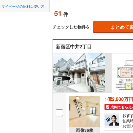
中国
LD
鳥取
マイページの便利な使い方
51
リビング
件
東京23区以外
八王子市
地下鉄
東京メト
四国
徳島
（
28
）
三鷹市
(
1
まとめて
東京メト
チェックした物件を
九州・沖縄
福岡
構造・規模・
昭島市
(
1
東京メト
新宿区中井2丁目
耐震、免
小金井市
東京メト
（
6
）
東村山市
都営新宿
0
0
0
0
0
0
該当物件
該当物件
該当物件
該当物件
該当物件
該当物件
件
件
件
件
件
件
長期優良
福生市
(
2
私鉄・その他
つくばエ
清瀬市
(
6
京成金町
立地
多摩市
(
5
東武亀戸
1億2,000万
最寄りの
あきる野
成約でもらえ
西武有楽
間取り、居室
西多摩郡
おす
西武多摩
営業時
お電話
大島町
(
0
吹き抜け
画像
36
枚
西武山口
B▽