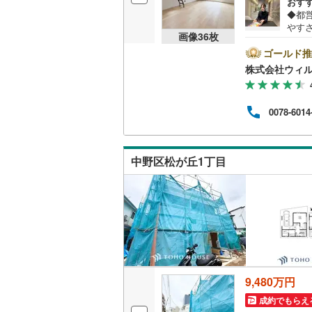
おす
◆都
やす
画像
36
枚
Kは
◆ご
ゴールド推
らず
株式会社ウィ
◆ロ
す！
い【営
0078-6014
す。
する
案内
たロ
中野区松が丘1丁目
りま
9,480万円
成約でもらえ