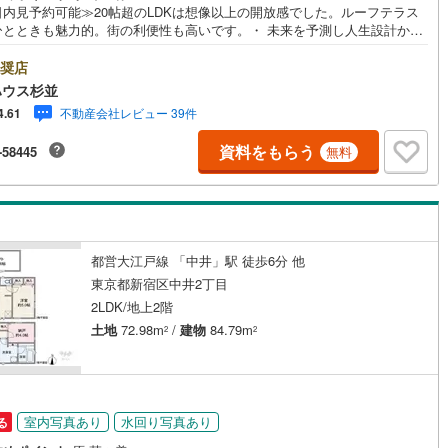
日内見予約可能≫20帖超のLDKは想像以上の開放感でした。ルーフテラス
ひとときも魅力的。街の利便性も高いです。・ 未来を予測し人生設計から
る「未来カレンダー」のご提案。 ・ 未来に起こるであろうご自宅リフォー
オンライン上でご提案「ミラカレクラブ」。 ・ 不動産売却時、ご自宅を綺
奨店
契約、入居関連など
かつ瀟洒にさせるCG加工ホームステイジングサービス。 ・ 購入者様へ、
ハウス杉並
士による確定申告の無料セミナーをご招待いたします。◆ご予約に際して
能
（
10
）
不動産会社レビュー 39件
4.61
日時のご希望をお伝えください。（もちろん当日でも対応可能です）事前に
の手配や内覧（居住中物件）の手配が必要な場合がございますのでご容赦
資料をもらう
-58445
無料
さい。事前にご連絡をいただけると、スムーズなご案内が可能となります
応
お手数ですがご一報ください。◆物件のご案内は◆弊社へのご来社、お客
へのお迎え・最寄駅での待ち合わせ、物件周辺のコンビニ等でお待ち合わ
ン内見(相談)可
（
25
）
IT重説可
（
8
）
ど、ご希望をお伝えください。ご希望条件をお伝え頂けましたら、ご見学
物件以外の資料も用意して参ります。もちろん他の物件も併せてご案内さ
いただきます。
ン対応とは？
都営大江戸線 「中井」駅 徒歩6分 他
東京都新宿区中井2丁目
2LDK/地上2階
土地
72.98m
/
建物
84.79m
2
2
円
室内写真あり
水回り写真あり
る