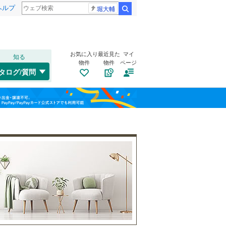
ヘルプ
堀大輔
検索
お気に入り
最近見た
マイ
知る
物件
物件
ページ
高崎線
(
22
)
タログ/質問
総武本線
(
31
)
トイレ２か所
（
40
）
港区
(
3
)
福島
(
0
)
(
0
)
(
2
)
太陽光発電システム
（
1
）
渋谷区
(
5
)
山手線
(
45
)
栃木
群馬
山梨
板橋区
(
24
)
横浜線
(
52
)
江東区
(
34
)
青梅線
(
31
)
葛飾区
(
56
)
京浜東北線
(
64
)
杉並区
南道路
(
（
79
4
）
)
総武線
(
168
)
和歌山
目黒区
(
5
)
山形新幹線
(
2
)
東海道新幹線
(
0
)