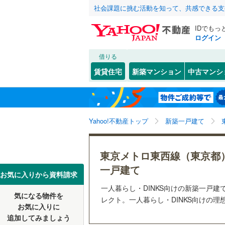
社会課題に挑む活動を知って、共感できる支
IDでもっ
ログイン
借りる
北海道
JR
北海道
東北本線
(
こだわり条件
設備
賃貸住宅
新築マンション
中古マンシ
湘南新宿
床暖房
（
東京23区
千代田区
東北
青森
(
30
)
(
10
)
(
4
)
(
2
駐車場2
新宿区
(
1
京葉線
(
9
)
関東
東京
Yahoo!不動産トップ
新築一戸建て
ＴＶモニ
豊島区
(
2
南武線
(
55
（
43
）
台東区
(
1
信越・北陸
新潟
(
2
)
(
2
)
(
7
横須賀線
(
東京メトロ東西線（東京都
配置、向き、
荒川区
(
2
一戸建て
五日市線
(
東海
愛知
お気に入りから資料請求
江戸川区
前道6m
常磐線（
一人暮らし・DINKS向けの新築一戸建てとし
気になる物件を
レクト。一人暮らし・DINKS向けの理
近畿
大阪
練馬区
平坦地
(
（
1
東北新幹
お気に入りに
追加してみましょう
大田区
(
4
秋田新幹