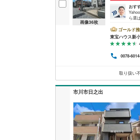
おす
Yah
ら選
画像
36
枚
ートし
スム
ゴールド推
くだ
東宝ハウス新小
ロー
利と
用ソ
0078-6014
プロ
ません
ーン対
取り扱い
です！
市川市日之出