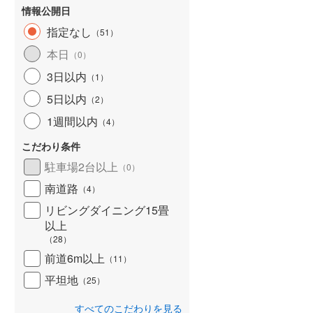
情報公開日
指定なし
（
51
）
本日
（
0
）
3日以内
（
1
）
5日以内
（
2
）
1週間以内
（
4
）
こだわり条件
駐車場2台以上
（
0
）
南道路
（
4
）
リビングダイニング15畳
以上
（
28
）
前道6m以上
（
11
）
平坦地
（
25
）
すべてのこだわりを見る