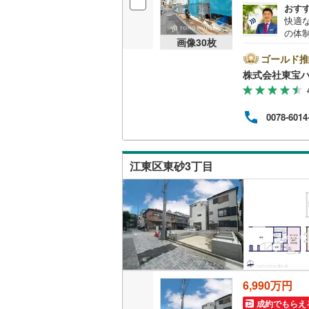
おす
快適
の体
画像
30
枚
設計
リフ
ゴールド推
自宅
株式会社東宝
者様
に際
す）
0078-6014
ので
とな
来社
お待
江東区東砂3丁目
ら、
てご
6,990万円
成約でもらえ