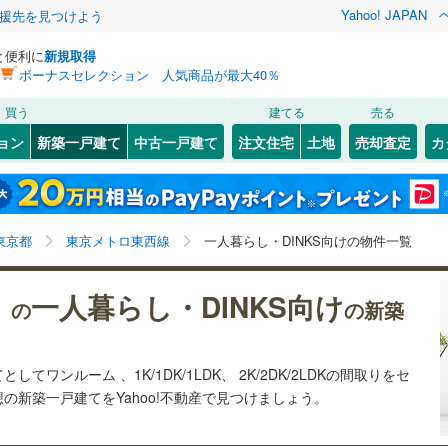
Yahoo! JAPAN
援先を見つけよう
と便利に
新規取得
ボーナスセレクション 人気商品が最大40％
検索条件を保存しました
買う
建てる
売る
22
)
常磐線
(
17
)
ョン
新築一戸建て
中古一戸建て
注文住宅
土地
売却査定
カ
この検索条件の新着物件通知は、
マイページ
から設定できます。
ライン（宇都宮～逗子）
湘南新宿ライン（前橋～小田原）
17
）
オール電化
（
0
）
(
0
)
中央区
(
0
)
岩手
宮城
秋田
山形
(
27
)
)
(
1
)
(
0
)
(
0
)
(
0
)
(
0
)
(
0
)
台以上
（
0
）
ビルトインガレージ
（
8
）
1
)
文京区
(
1
)
東海道本線
(
0
)
東京都、東京メトロ東西線、価格未定を含む、建築条件
神奈川
埼玉
千葉
茨城
東京都
東京メトロ東西線
一人暮らし・DINKS向けの物件一覧
タ付インターホン
防犯カメラ
（
0
）
6
)
北区
(
36
)
付き土地を含む、ワンルーム、1K/1DK、1LDK、
)
武蔵野線
(
48
)
2K/2DK、2LDK
7
)
墨田区
(
34
)
長野
富山
石川
福井
)
(
3
)
(
19
)
一人暮らし・DINKS向け
3
)
中央本線（JR東日本）
(
204
)
）の
の新築
建ち方、日当たり
0
)
足立区
(
95
)
25
)
八高線
(
32
)
閉じる
閉じる
お気に入りリストを見る
お気に入りリストを見る
閉じる
閉じる
岐阜
静岡
三重
以上
(
79
（
)
11
）
中野区
角地
（
(
5
18
）
)
各駅停車）
(
48
)
埼京線
(
39
)
てワンルーム 、1K/1DK/1LDK、 2K/2DK/2LDKの間取りをセ
検索条件を保存する
想の新築一戸建てをYahoo!不動産で見つけましょう。
兵庫
京都
滋賀
奈良
15
25
）
)
品川区
(
14
)
線
(
2
)
上越新幹線
(
2
)
マイページ
3
)
世田谷区
(
47
)
線
(
2
)
北陸新幹線
(
2
)