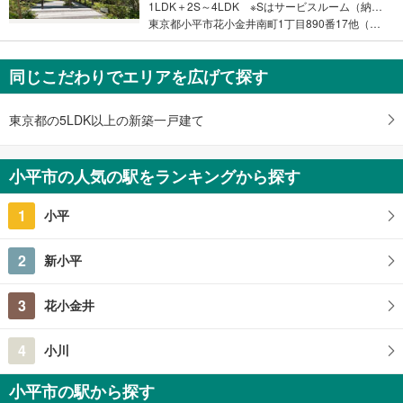
1LDK＋2S～4LDK ※Sはサービスルーム（納戸）です。
東京都小平市花小金井南町1丁目890番17他（地番）
同じこだわりでエリアを広げて探す
東京都の5LDK以上の新築一戸建て
小平市の人気の駅をランキングから探す
1
小平
2
新小平
3
花小金井
4
小川
小平市の駅から探す