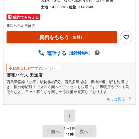
5LDK＋SIC、WIC / 2026年5月（築1年未満）
土地
142.88m
/
建物
114.26m
2
2
成約でもらえる
藤和ハウス 田無店
資料をもらう
（無料）
電話する
（通話料無料）
不動産会社おすすめポイント
藤和ハウス 田無店
西武新宿線「小平」駅徒歩約7分。西武多摩湖線「青梅街道」駅も利用で
き、国分寺駅経由で立川方面へのアクセスも快適です。床暖房やワイド洗
面台など、日々の暮らしを楽しめる設備が充実しております。
もっと見る
1
1
〜
1
件
前へ
次へ
/
1
件