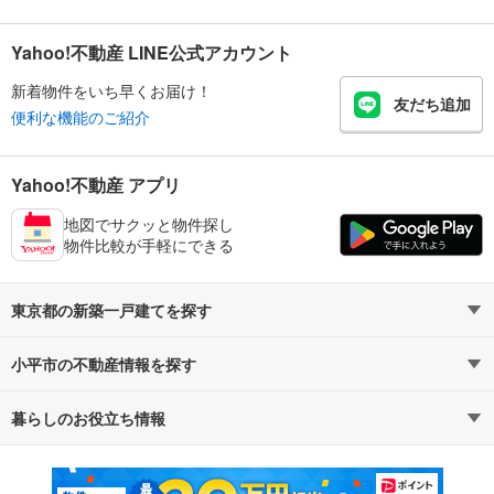
Yahoo!不動産 LINE公式アカウント
新着物件をいち早くお届け！
友だち追加
便利な機能のご紹介
Yahoo!不動産 アプリ
地図でサクッと物件探し
物件比較が手軽にできる
東京都の新築一戸建てを探す
小平市の不動産情報を探す
路線・駅から探す
地域から探す
暮らしのお役立ち情報
不動産・住宅
賃貸住宅
通勤・通学時間から探す
地図から探す
マンションカタログ
教えて！住まいの先生
新築マンション
中古マンション