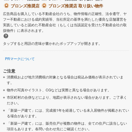
ブロンズ推奨店
ブロンズ推奨店 取り扱い物件
広告商品を購入している不動産会社のうち、物件情報の正確性、法令遵守、ヤ
フー不動産における成約実績等、当社所定の基準を満たした優良な店舗運営を
実践していると認めた不動産会社（もしくは当該認定を受けた不動産会社の取
扱物件）に表示されます。
タップすると用語の意味が書かれたポップアップが開きます。
PRマークについて
ご注意
消費税および地方消費税の対象となる場合は税込み価格が表示されていま
す。
物件の写真やイラスト、CGなどは実際と異なる場合があります。
市区町村の合併などにより、地図が表示されない場合があります。ご了承く
ださい。
「新築一戸建て」には、完成後1年を経過している未入居物件が掲載されてい
る場合があります。
「新築一戸建て」には、販売住戸が複数の物件は、全ての住戸に該当しない
項目もあります。各問い合わせ先にご確認ください。