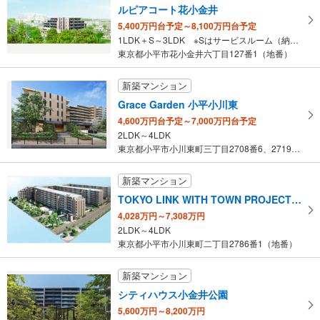
建物面積 -
ルピアコート花小金井
西武新宿線 「花小金井」駅 バス15分 グローブライド本社入口 バス停下車 徒歩2分
5,400万円台予定～8,100万円台予定
1LDK＋S～3LDK ※Sはサービスルーム（納戸）です。
東京都小平市花小金井六丁目127番1（地番）
新築マンション
Grace Garden 小平小川東
4,600万円台予定～7,000万円台予定
2LDK～4LDK
東京都小平市小川東町三丁目2708番6、2719番7（地番）
新築マンション
TOKYO LINK WITH TOWN PROJECT（東京リンクウィズタウンプロジェクト）
4,028万円～7,308万円
2LDK～4LDK
東京都小平市小川東町二丁目2786番1（地番）
新築マンション
シティハウス小金井公園
5,600万円～8,200万円