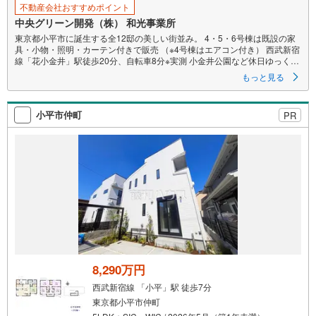
不動産会社おすすめポイント
中央グリーン開発（株） 和光事業所
東京都小平市に誕生する全12邸の美しい街並み。 4・5・6号棟は既設の家
具・小物・照明・カーテン付きで販売 （※4号棟はエアコン付き） 西武新宿
線「花小金井」駅徒歩20分、自転車8分※実測 小金井公園など休日ゆっくり
過ごせる公園はもちろん、イオンモール東久留米など大型の商業施設も利
もっと見る
用できる恵まれた住環境。 全邸12邸 リビング天井高2.7m 食洗機・浴室乾
燥機・電動シャッター・床暖房・宅配ボックス・エコワン標準設定
小平市仲町
PR
8,290万円
西武新宿線 「小平」駅 徒歩7分
東京都小平市仲町