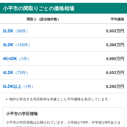
小平市の間取りごとの価格相場
間取り（該当物件数）
平均価格
2LDK
（
36
件）
5,503万円
3LDK
（
105
件）
5,388万円
4K/4DK
（
1
件）
4,980万円
4LDK
（
72
件）
6,053万円
5LDK以上
（
1
件）
8,290万円
物件が所在する市区町村を対象とした平均価格を表示しています。
小
小平市の学区情報
平
小平市の学区情報は公開されています。小学校が19件、中学校が8件ありま
市