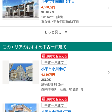
小平市学園東町3丁目
4,880万円
3LDK＋S
106.52m
（実測）
2
東京都小平市学園東町3丁目
5
もっと見る
成約でもらえる
小平市学園東町3丁目
7,499万円
このエリアのおすすめ中古一戸建て
4LDK
105.58m
（実測）
2
成約でもらえる
東京都小平市学園東町3丁目
中古一戸建て
小平市小川東町
4,180万円
2SLDK
建物面積 82.2m
2
西武拝島線 「萩山」駅 徒歩8分
成約でもらえる
中古一戸建て
小平市大沼町4丁目