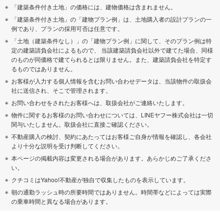
「建築条件付き土地」の価格には、建物価格は含まれません。
「建築条件付き土地」の「建物プラン例」は、土地購入者の設計プランの一
例であり、プランの採用可否は任意です。
「土地（建築条件なし）」の「建物プラン例」に関して、そのプラン例は特
定の建築請負会社によるもので、 当該建築請負会社以外で建てた場合、同様
のものが同価格で建てられるとは限りません。また、建築請負会社を特定す
るものではありません。
お客様が入力する個人情報を含むお問い合わせデータは、当該物件の取扱会
社に送信され、そこで管理されます。
お問い合わせをされたお客様へは、取扱会社がご連絡いたします。
物件に関するお客様のお問い合わせについては、LINEヤフー株式会社は一切
関与いたしません。取扱会社に直接ご確認ください。
不動産購入の検討、契約にあたってはお客様ご自身が情報を確認し、各会社
より十分な説明を受け判断してください。
本ページの掲載内容は変更される場合があります。あらかじめご了承くださ
い。
クチコミはYahoo!不動産が独自で収集したものを表示しています。
朝の通勤ラッシュ時の所要時間ではありません。時間帯などによっては実際
の乗車時間と異なる場合があります。