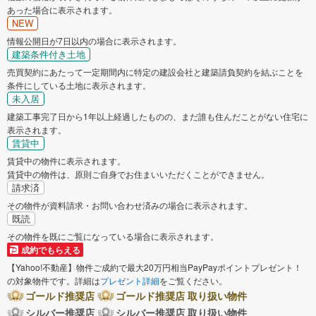
あった場合に表示されます。
NEW
情報公開日が7日以内の場合に表示されます。
建築条件付き土地
売買契約にあたって一定期間内に特定の建設会社と建築請負契約を結ぶことを
条件にしている土地に表示されます。
未入居
建築工事完了日から1年以上経過したものの、まだ誰も住んだことがない住宅に
表示されます。
賃貸中
賃貸中の物件に表示されます。
賃貸中の物件は、原則ご自身でお住まいいただくことができません。
請求済
その物件が資料請求・お問い合わせ済みの場合に表示されます。
既読
その物件を既にご覧になっている場合に表示されます。
成約でもらえる
【Yahoo!不動産】物件ご成約で最大20万円相当PayPayポイントプレゼント！
の対象物件です。詳細は
プレゼント詳細
をご覧ください。
ゴールド推奨店
ゴールド推奨店 取り扱い物件
シルバー推奨店
シルバー推奨店 取り扱い物件