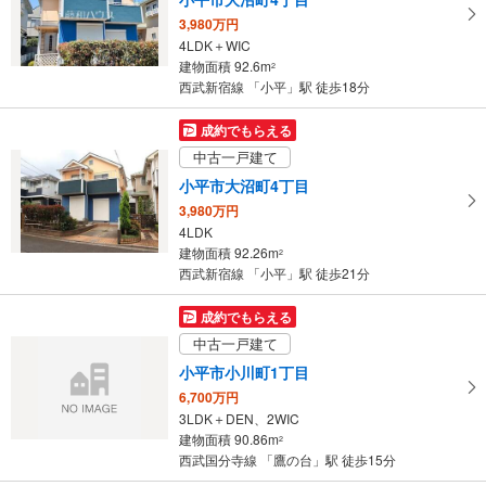
3,980万円
4LDK＋WIC
建物面積 92.6m
2
西武新宿線 「小平」駅 徒歩18分
成約でもらえる
中古一戸建て
小平市大沼町4丁目
3,980万円
4LDK
建物面積 92.26m
2
西武新宿線 「小平」駅 徒歩21分
成約でもらえる
中古一戸建て
小平市小川町1丁目
6,700万円
3LDK＋DEN、2WIC
建物面積 90.86m
2
西武国分寺線 「鷹の台」駅 徒歩15分