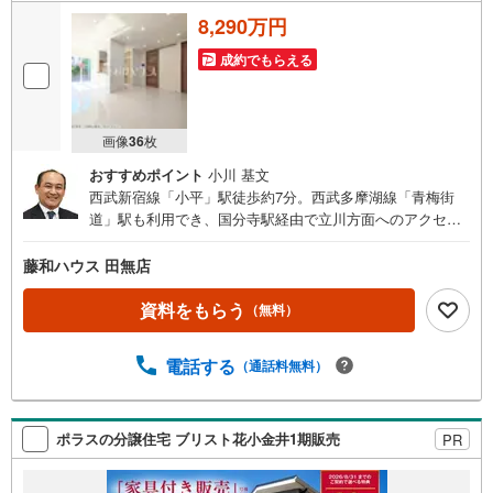
8,290万円
成約でもらえる
画像
36
枚
おすすめポイント
小川 基文
西武新宿線「小平」駅徒歩約7分。西武多摩湖線「青梅街
道」駅も利用でき、国分寺駅経由で立川方面へのアクセス
も快適です。床暖房やワイド洗面台など、日々の暮らしを
楽しめる設備が充実しております。
藤和ハウス 田無店
資料をもらう
（無料）
電話する
（通話料無料）
ポラスの分譲住宅 ブリスト花小金井1期販売
PR