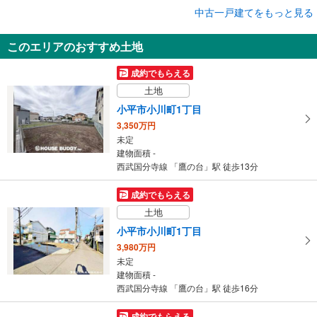
成約でもらえる
中古一戸建てをもっと見る
中古一戸建て
このエリアのおすすめ土地
小平市小川西町3丁目
8,280万円
成約でもらえる
2ルーム＋WIC、店舗
土地
建物面積 120.69m
2
西武拝島線 「小川」駅 徒歩5分
小平市小川町1丁目
3,350万円
未定
建物面積 -
西武国分寺線 「鷹の台」駅 徒歩13分
成約でもらえる
土地
小平市小川町1丁目
3,980万円
未定
建物面積 -
西武国分寺線 「鷹の台」駅 徒歩16分
成約でもらえる