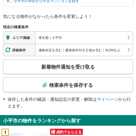
す。
小平市の学区から中古マンションを探す
に
関
す
気になる物件がなかったら
条件を変更しよう！
る
現在の検索条件
情
報
東京都｜小平市
エリア/路線
価格未定を含む｜建築条件付き土地を含む｜5LDK以上
詳細条件
こ
新着物件通知を受け取る
の
検
索
検索条件を保存する
条
件
保存した条件の確認・通知設定の変更・解除は
マイページ
から行
で
えます。
通
知
小平市の物件をランキングから探す
を
受
1
成約でもらえる
け