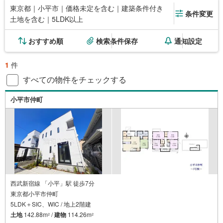
東京都｜小平市｜価格未定を含む｜建築条件付き
条件変更
土地を含む｜5LDK以上
おすすめ順
検索条件保存
通知設定
1
件
すべての物件をチェックする
小平市仲町
西武新宿線 「小平」駅 徒歩7分
東京都小平市仲町
5LDK＋SIC、WIC / 地上2階建
土地
142.88m
/
建物
114.26m
2
2