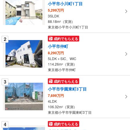
小平市小川町1丁目
取
5,299万円
る
3SLDK
・
88.18m
（実測）
2
条
東京都小平市小川町1丁目
件
を
2
成約でもらえる
マ
小平市仲町
イ
8,290万円
ペ
5LDK＋SIC、WIC
ー
114.26m
（実測）
2
東京都小平市仲町
ジ
に
3
成約でもらえる
保
小平市学園東町3丁目
存
す
7,699万円
4LDK
る
106.32m
（実測）
2
東京都小平市学園東町3丁目
4
成約でもらえる