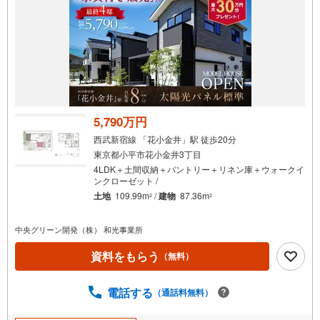
5,790万円
西武新宿線 「花小金井」駅 徒歩20分
東京都小平市花小金井3丁目
4LDK＋土間収納＋パントリー＋リネン庫＋ウォークイ
ンクローゼット /
土地
109.99m
/
建物
87.36m
2
2
中央グリーン開発（株） 和光事業所
資料をもらう
（無料）
電話する
（通話料無料）