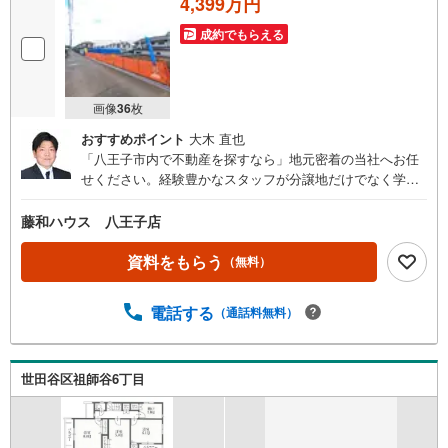
4,399万円
成約でもらえる
画像
36
枚
おすすめポイント
大木 直也
「八王子市内で不動産を探すなら」地元密着の当社へお任
せください。経験豊かなスタッフが分譲地だけでなく学
校、スーパー、公園と周辺環境もご案内致します。お気軽
にお問い合わせください。
藤和ハウス 八王子店
資料をもらう
（無料）
電話する
（通話料無料）
世田谷区祖師谷6丁目