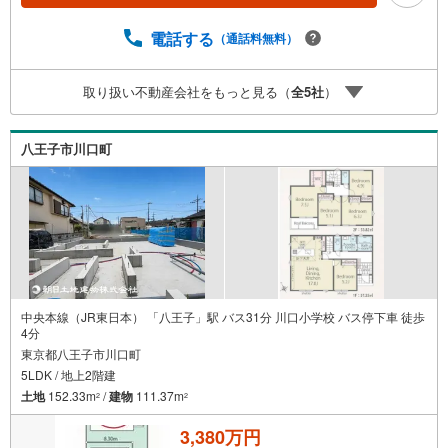
数ご用意しております。インターネット、チラシなどに掲
載できない物件も多数ございます！ご案内時に他物件もご
電話する
（通話料無料）
紹介可能です。 担当営業へご希望をお伝えください！■ご
案内方法ご自宅へお迎え・最寄り駅等でお待ち合わせ、弊
取り扱い不動産会社をもっと見る（
全
5
社
）
社へのご来社など、ご相談ください。ご希望があれば周辺
環境、お客様の希望に合わせた物件などもご案内をいたし
ます。お住まい探しは朝日土地建物（株）八王子店 営業5
八王子市川口町
課にお任せください！
中央本線（JR東日本） 「八王子」駅 バス31分 川口小学校 バス停下車 徒歩
4分
東京都八王子市川口町
5LDK / 地上2階建
土地
152.33m
/
建物
111.37m
2
2
3,380万円