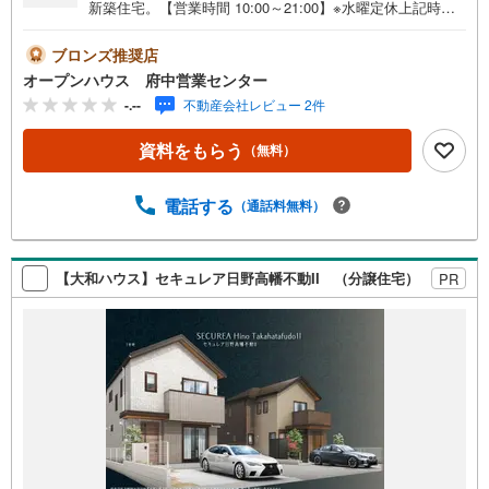
新築住宅。【営業時間 10:00～21:00】※水曜定休上記時間
はお電話が繋がりやすくなっております。ぜひお気軽にご
連絡ください！現地を見学される場合は「室内・現地を見
ブロンズ推奨店
学する（無料）」ボタンよりご希望の日時をご記入いただ
オープンハウス 府中営業センター
けますとスムーズにご案内が可能です。◎現地のご案内に
-.--
不動産会社レビュー 2件
ついて・平日や夜遅い時間帯もご案内が可能 ※定休日を除
く・経験豊富なスタッフが物件詳細を丁寧にご説明いたし
資料をもらう
（無料）
ます。・車でご自宅や最寄り駅等、ご指定の場所まで送迎
します。・チャイルドシートのご用意ございます。◎個別F
P相談会 無料物件のご紹介だけでなく住宅ローン・資金
電話する
（通話料無料）
のご相談、まずは家探しについて話を聞きたいという方も
大歓迎です！年間8000棟以上の限定物件を発表しているオ
ープンハウスだから出会える物件が多数ございます。ぜひ
【大和ハウス】セキュレア日野高幡不動II （分譲住宅）
PR
お気軽にご連絡・ご相談ください！※限定物件:当社のみ、
もしくは当社を含めた数社でのみご紹介可能なオープンハ
ウス・ディベロップメントの物件