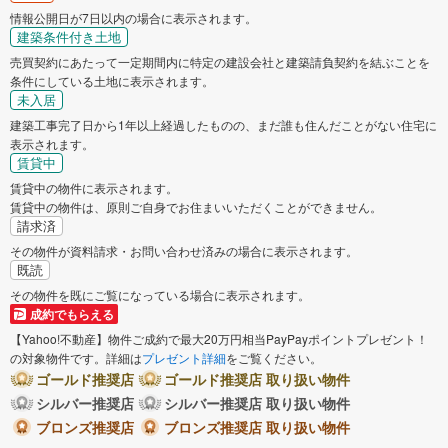
武蔵村山市
多摩市
情報公開日が7日以内の場合に表示されます。
建築条件付き土地
売買契約にあたって一定期間内に特定の建設会社と建築請負契約を結ぶことを
稲城市
羽村市
条件にしている土地に表示されます。
未入居
あきる野市
西東京市
建築工事完了日から1年以上経過したものの、まだ誰も住んだことがない住宅に
表示されます。
賃貸中
西多摩郡瑞穂町
西多摩郡日の出町
賃貸中の物件に表示されます。
賃貸中の物件は、原則ご自身でお住まいいただくことができません。
請求済
その物件が資料請求・お問い合わせ済みの場合に表示されます。
既読
その物件を既にご覧になっている場合に表示されます。
成約でもらえる
【Yahoo!不動産】物件ご成約で最大20万円相当PayPayポイントプレゼント！
の対象物件です。詳細は
プレゼント詳細
をご覧ください。
ゴールド推奨店
ゴールド推奨店 取り扱い物件
シルバー推奨店
シルバー推奨店 取り扱い物件
ブロンズ推奨店
ブロンズ推奨店 取り扱い物件