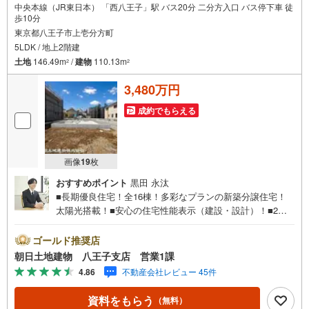
中央本線（JR東日本） 「西八王子」駅 バス20分 二分方入口 バス停下車 徒
歩10分
東京都八王子市上壱分方町
5LDK / 地上2階建
土地
146.49m
/
建物
110.13m
2
2
3,480万円
成約でもらえる
画像
19
枚
おすすめポイント
黒田 永汰
■長期優良住宅！全16棟！多彩なプランの新築分譲住宅！
太陽光搭載！■安心の住宅性能表示（建設・設計）！■2台
以上駐車を確保できる広大なカースペース付き■コンビニ・
スーパー徒歩圏内で充実の周辺環境■小学校徒歩約11分、
ゴールド推奨店
中学校徒歩約14分と安心の距離※バザール会場には、ベビ
朝日土地建物 八王子支店 営業1課
ーベッドや キッズスペースをご用意しております。 小
4.86
不動産会社レビュー 45件
さなお子様連れでも、安心してご来場ください！資料請
求、住宅ローンのご相談などお気軽にお問合せください！
資料をもらう
（無料）
スタッフ25名でお客様がご覧になったことのない情報を多