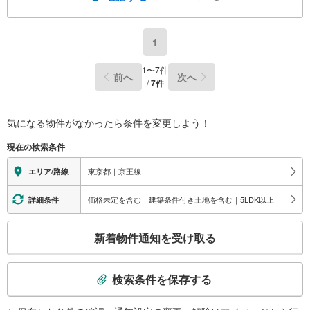
1
1
〜
7
件
前へ
次へ
/
7
件
気になる物件がなかったら
条件を変更しよう！
現在の検索条件
東京都｜京王線
エリア/路線
価格未定を含む｜建築条件付き土地を含む｜5LDK以上
詳細条件
こ
新着物件通知を受け取る
の
検
索
検索条件を保存する
条
件