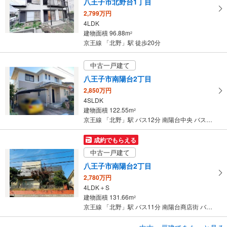
八王子市北野台1丁目
2,799万円
4LDK
建物面積 96.88m
2
京王線 「北野」駅 徒歩20分
中古一戸建て
八王子市南陽台2丁目
2,850万円
4SLDK
建物面積 122.55m
2
京王線 「北野」駅 バス12分 南陽台中央 バス停下車 徒歩4分
成約でもらえる
中古一戸建て
八王子市南陽台2丁目
2,780万円
4LDK＋S
建物面積 131.66m
2
京王線 「北野」駅 バス11分 南陽台商店街 バス停下車 徒歩3分