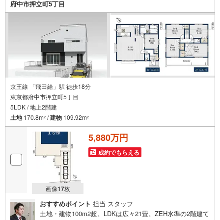
府中市押立町5丁目
京王線 「飛田給」駅 徒歩18分
東京都府中市押立町5丁目
5LDK / 地上2階建
土地
170.8m
/
建物
109.92m
2
2
5,880万円
成約でもらえる
画像
17
枚
おすすめポイント
担当 スタッフ
土地・建物100m2超。LDKは広々21畳。ZEH水準の2階建て