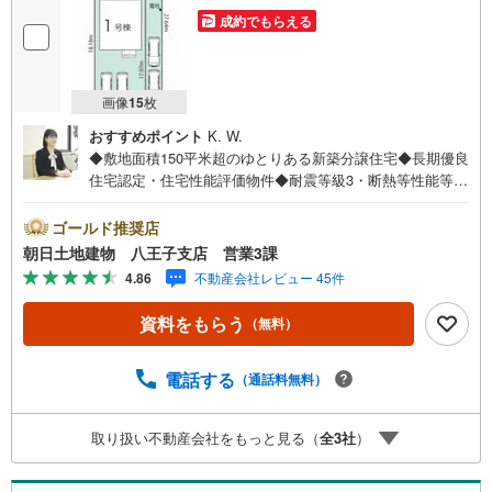
成約でもらえる
画像
15
枚
おすすめポイント
K. W.
◆敷地面積150平米超のゆとりある新築分譲住宅◆長期優良
住宅認定・住宅性能評価物件◆耐震等級3・断熱等性能等級
6取得予定の高性能住宅◆太陽光発電システム搭載の省エネ
住宅◆南道路に面し陽当たり良好
ゴールド推奨店
朝日土地建物 八王子支店 営業3課
4.86
不動産会社レビュー 45件
資料をもらう
（無料）
電話する
（通話料無料）
取り扱い不動産会社をもっと見る（
全
3
社
）