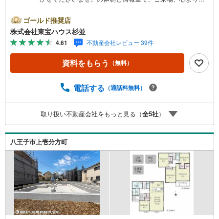
待ちしております。・ 未来を予測し人生設計から始まる
「未来カレンダー」のご提案。・ 未来に起こるであろうご
ゴールド推奨店
自宅リフォームをオンライン上でご提案「ミラカレクラ
株式会社東宝ハウス杉並
ブ」。・ 不動産売却時、ご自宅を綺麗にかつ瀟洒にさせる
4.61
不動産会社レビュー 39件
CG加工ホームステイジングサービス。・ 購入者様へ、税
理士による確定申告の無料セミナーをご招待いたします。
資料をもらう
（無料）
◆ご予約に際して◆日時のご希望をお伝えください。（も
ちろん当日でも対応可能です）事前に鍵等の手配や内覧
（居住中物件）の手配が必要な場合がございますのでご容
電話する
（通話料無料）
赦ください。事前にご連絡をいただけると、スムーズなご
案内が可能となりますのでお手数ですがご一報ください。
取り扱い不動産会社をもっと見る（
全
5
社
）
◆物件のご案内は◆弊社へのご来社、お客様宅へのお迎
え・最寄駅での待ち合わせ、物件周辺のコンビニ等でお待
ち合わせなど、ご希望をお伝えください。ご希望条件をお
八王子市上壱分方町
伝え頂けましたら、ご見学希望物件以外の資料も用意して
参ります。もちろん他の物件も併せてご案内させていただ
きます。