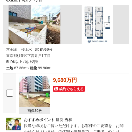
ば周辺環境、お客様の希望に合わせた物件などもご案内を
いたします。お住まい探しは朝日土地建物（株）八王子
店 営業1課にお任せください！
京王線 「桜上水」駅 徒歩6分
東京都杉並区下高井戸1丁目
5LDK以上 / 地上2階
土地
87.36m
/
建物
99.96m
2
2
9,680万円
成約でもらえる
画像
30
枚
おすすめポイント
世良 秀和
快適な環境をご覧いただけます。お客様のご要望を、お聞
かせくださいませ。の体制と情報量で、ご来場、心よりお