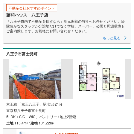
不動産会社おすすめポイント
藤和ハウス 八王子店
「八王子市内で不動産を探すなら」地元密着の当社へお任せください。経
験豊かなスタッフが分譲地だけでなく学校、スーパー、公園と周辺環境も
ご案内致します。お気軽にお問い合わせください。
もっと見る
八王子市富士見町
京王線 「京王八王子」駅 徒歩21分
東京都八王子市富士見町
5LDK＋SIC、WIC、パントリー / 地上2階建
土地
115.4m
/
建物
101.22m
2
2