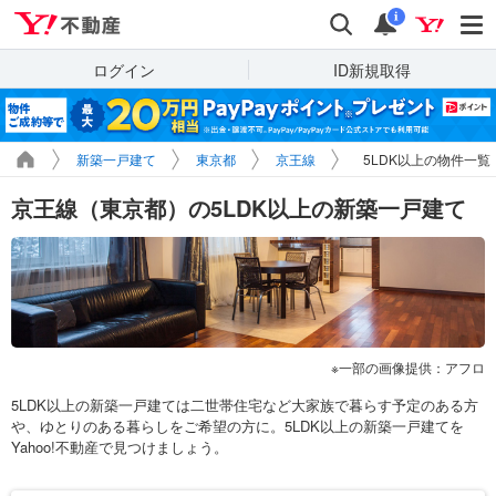
Yahoo!不動産
検索
通知
i
ログイン
ID新規取得
新築一戸建て
東京都
京王線
5LDK以上の物件一覧
京王線（東京都）の5LDK以上の新築一戸建て
一部の画像提供：アフロ
5LDK以上の新築一戸建ては二世帯住宅など大家族で暮らす予定のある方
や、ゆとりのある暮らしをご希望の方に。5LDK以上の新築一戸建てを
Yahoo!不動産で見つけましょう。