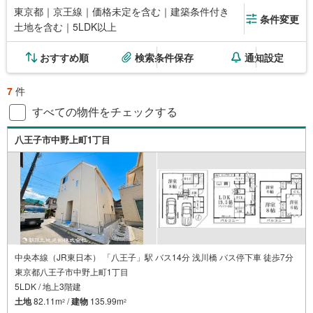
東京都｜京王線｜価格未定を含む｜建築条件付き
条件変更
土地を含む｜5LDK以上
おすすめ順
検索条件保存
通知設定
7
件
すべての物件をチェックする
八王子市中野上町1丁目
中央本線（JR東日本） 「八王子」駅 バス14分 浅川橋 バス停下車 徒歩7分
東京都八王子市中野上町1丁目
5LDK / 地上3階建
土地
82.11m
/
建物
135.99m
2
2