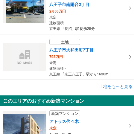
八王子市南陽台2丁目
2,850万円
未定
建物面積 -
京王線 「長沼」駅 徒歩25分
土地
八王子市大和田町7丁目
798万円
未定
建物面積 -
京王線 「京王八王子」駅から1630m
成約でもらえる
土地をもっと見る
土地
このエリアのおすすめ新築マンション
三鷹市牟礼1丁目
6,900万円
新築マンション
未定
建物面積 -
アトラス代々木
京王井の頭線 「久我山」駅 徒歩15分
未定
1LDK～3LDK