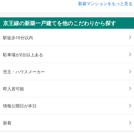
新築マンションをもっと見る
新築マンション
パークタワー渋谷笹塚
未定
京王線の新築一戸建てを他のこだわりから探す
1LDK～3LDK
東京都渋谷区笹塚1丁目50-1（地番）
駅徒歩10分以内
駐車場が2台以上ある
売主・ハウスメーカー
即入居可能
情報公開日が本日
新着