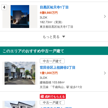
す
る
4
目黒区祐天寺1丁目
4億9,980万円
3LDK
182.73m
（実測）
2
東京都目黒区祐天寺1丁目
5
目黒区上目黒2丁目
もっと見る
6,980万円
2SLDK
このエリアのおすすめ中古一戸建て
70.2m
（実測）
2
東京都目黒区上目黒2丁目
中古一戸建て
世田谷区上祖師谷2丁目
1億1,000万円
3LDK
建物面積 103.68m
2
京王線 「千歳烏山」駅 徒歩11分
成約でもらえる
中古一戸建て