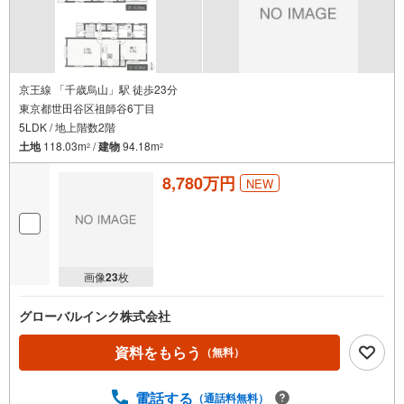
京王線 「千歳烏山」駅 徒歩23分
東京都世田谷区祖師谷6丁目
5LDK / 地上階数2階
土地
118.03m
/
建物
94.18m
2
2
8,780万円
NEW
画像
23
枚
グローバルインク株式会社
資料をもらう
（無料）
電話する
（通話料無料）