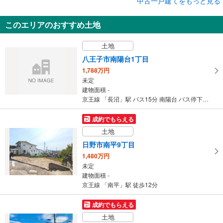
中古一戸建てをもっと見る
中古一戸建て
世田谷区千歳台5丁目
このエリアのおすすめ土地
6,299万円
2SLDK（S＝サービスルーム（納戸））
土地
建物面積 77.48m
2
小田急小田原線 「千歳船橋」駅 バス14分 塚戸小学校前 バス停下車 徒歩4分
八王子市南陽台1丁目
1,788万円
未定
建物面積 -
京王線 「長沼」駅 バス15分 南陽台 バス停下車 徒歩5分
成約でもらえる
土地
日野市南平9丁目
1,480万円
未定
建物面積 -
京王線 「南平」駅 徒歩12分
成約でもらえる
土地