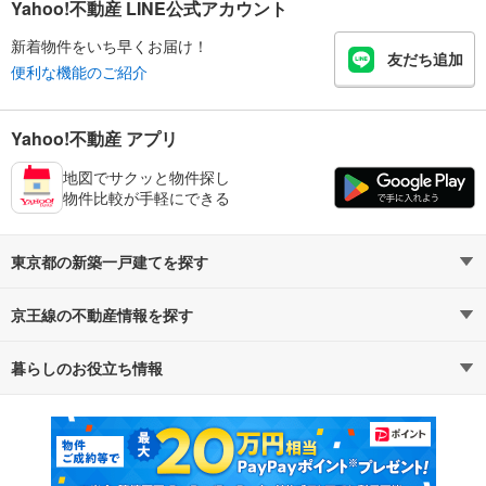
Yahoo!不動産 LINE公式アカウント
新着物件をいち早くお届け！
友だち追加
便利な機能のご紹介
Yahoo!不動産 アプリ
地図でサクッと物件探し
物件比較が手軽にできる
東京都の新築一戸建てを探す
京王線の不動産情報を探す
路線・駅から探す
地域から探す
暮らしのお役立ち情報
不動産・住宅
賃貸住宅
通勤・通学時間から探す
地図から探す
マンションカタログ
教えて！住まいの先生
新築マンション
中古マンション
新築一戸建て
中古一戸建て