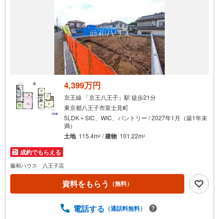
4,399万円
京王線 「京王八王子」駅 徒歩21分
東京都八王子市富士見町
5LDK＋SIC、WIC、パントリー / 2027年1月（築1年未
満）
土地
115.4m
/
建物
101.22m
2
2
成約でもらえる
藤和ハウス 八王子店
資料をもらう
（無料）
電話する
（通話料無料）