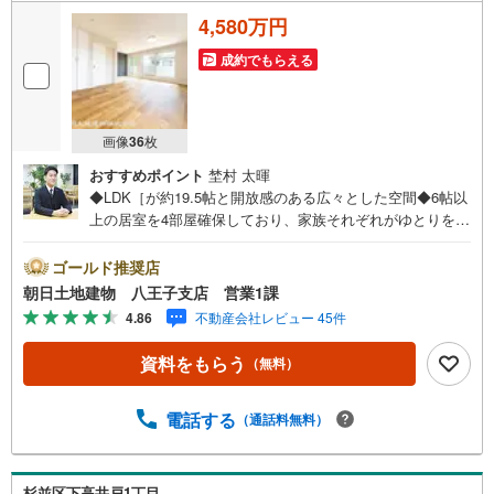
4,580万円
成約でもらえる
画像
36
枚
おすすめポイント
埜村 太暉
◆LDK［が約19.5帖と開放感のある広々とした空間◆6帖以
上の居室を4部屋確保しており、家族それぞれがゆとりを持
って過ごせる間取り◆収納が豊富で、生活空間をすっきり
保ちやすい設計◆パントリー付きのキッチンで、まとめ買
ゴールド推奨店
いや備蓄にも対応しやすい収納力が魅力※バザール会場に
朝日土地建物 八王子支店 営業1課
は、ベビーベッドや キッズスペースをご用意しておりま
4.86
不動産会社レビュー 45件
す。 小さなお子様連れでも、安心してご来場ください！
資料請求、住宅ローンのご相談などお気軽にお問合せくだ
資料をもらう
（無料）
さい！スタッフ25名でお客様がご覧になったことのない情
報を多数ご用意しております。インターネット、チラシな
どに掲載できない物件も多数ございます！ご案内時に他物
電話する
（通話料無料）
件もご紹介可能です。 担当営業へご希望をお伝えくださ
い！■ご案内方法ご自宅へお迎え・最寄り駅等でお待ち合わ
せ、弊社へのご来社など、ご相談ください。ご希望があれ
杉並区下高井戸1丁目