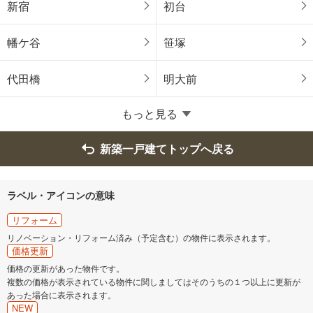
新宿
初台
青梅市
府中市
幡ケ谷
笹塚
昭島市
調布市
代田橋
明大前
町田市
小金井市
もっと見る
小平市
日野市
新築一戸建てトップへ戻る
東村山市
国分寺市
ラベル・アイコンの意味
国立市
福生市
リフォーム
リノベーション・リフォーム済み（予定含む）の物件に表示されます。
価格更新
狛江市
東大和市
価格の更新があった物件です。
複数の価格が表示されている物件に関しましてはそのうちの１つ以上に更新が
清瀬市
東久留米市
あった場合に表示されます。
NEW