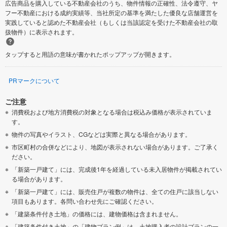
広告商品を購入している不動産会社のうち、物件情報の正確性、法令遵守、ヤ
フー不動産における成約実績等、当社所定の基準を満たした優良な店舗運営を
実践していると認めた不動産会社（もしくは当該認定を受けた不動産会社の取
扱物件）に表示されます。
タップすると用語の意味が書かれたポップアップが開きます。
PRマークについて
ご注意
消費税および地方消費税の対象となる場合は税込み価格が表示されていま
す。
物件の写真やイラスト、CGなどは実際と異なる場合があります。
市区町村の合併などにより、地図が表示されない場合があります。ご了承く
ださい。
「新築一戸建て」には、完成後1年を経過している未入居物件が掲載されてい
る場合があります。
「新築一戸建て」には、販売住戸が複数の物件は、全ての住戸に該当しない
項目もあります。各問い合わせ先にご確認ください。
「建築条件付き土地」の価格には、建物価格は含まれません。
「建築条件付き土地」の「建物プラン例」は、土地購入者の設計プランの一