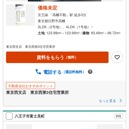
価格未定
京王線 「高幡不動」駅 徒歩3分
東京都日野市高幡
3LDK（2号地）、4LDK（1号地） /
土地
123.98m
～123.99m
/
建物
93.49m
～96.72m
2
2
2
2
東京西支店 東京西第3住宅営業所
資料をもらう
（無料）
電話する
（通話料無料）
不動産会社おすすめポイント
東京西支店 東京西第3住宅営業所
もっと見る
八王子市富士見町
PR