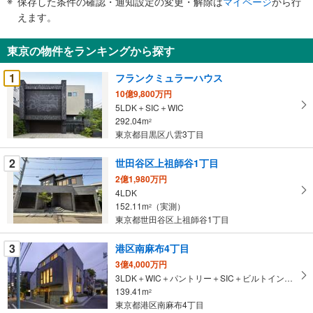
保存した条件の確認・通知設定の変更・解除は
マイページ
から行
で
えます。
通
知
東京の物件をランキングから探す
を
受
1
フランクミュラーハウス
け
10億9,800万円
取
5LDK＋SIC＋WIC
る
292.04m
2
・
東京都目黒区八雲3丁目
条
2
世田谷区上祖師谷1丁目
件
を
2億1,980万円
4LDK
マ
152.11m
（実測）
2
イ
東京都世田谷区上祖師谷1丁目
ペ
ー
3
港区南麻布4丁目
ジ
3億4,000万円
に
3LDK＋WIC＋パントリー＋SIC＋ビルトインガレージ1台
保
139.41m
2
存
東京都港区南麻布4丁目